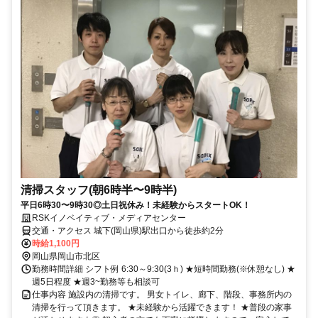
清掃スタッフ(朝6時半〜9時半)
平日6時30〜9時30◎土日祝休み！未経験からスタートOK！
RSKイノベイティブ・メディアセンター
交通・アクセス 城下(岡山県)駅出口から徒歩約2分
時給1,100円
岡山県岡山市北区
勤務時間詳細 シフト例 6:30～9:30(3ｈ) ★短時間勤務(※休憩なし) ★
週5日程度 ★週3~勤務等も相談可
仕事内容 施設内の清掃です。 男女トイレ、廊下、階段、事務所内の
清掃を行って頂きます。 ★未経験から活躍できます！ ★普段の家事