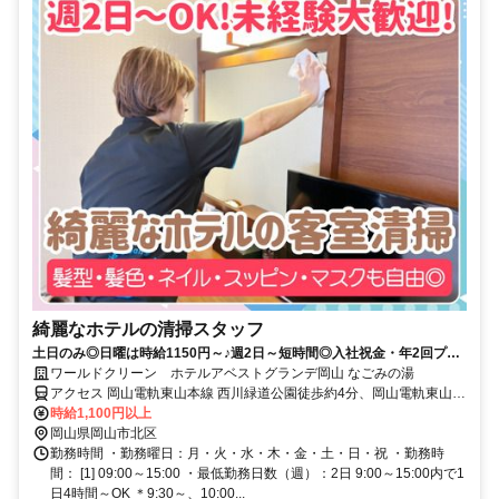
綺麗なホテルの清掃スタッフ
土日のみ◎日曜は時給1150円～♪週2日～短時間◎入社祝金・年2回プチ
ボーナス・全国ホテル社割有◎
ワールドクリーン ホテルアベストグランデ岡山 なごみの湯
アクセス 岡山電軌東山本線 西川緑道公園徒歩約4分、岡山電軌東山本
線 岡山駅前徒歩約2分、ＪＲ山陽本線 岡山東口(後楽園口)徒歩約4分
時給1,100円以上
ＪＲ｢岡山駅｣より徒歩3分 / 岡山電気鉄道｢岡山駅前｣より徒歩1分 ＊交
岡山県岡山市北区
通費支給
勤務時間 ・勤務曜日：月・火・水・木・金・土・日・祝 ・勤務時
間： [1] 09:00～15:00 ・最低勤務日数（週）：2日 9:00～15:00内で1
日4時間～OK ＊9:30～、10:00...