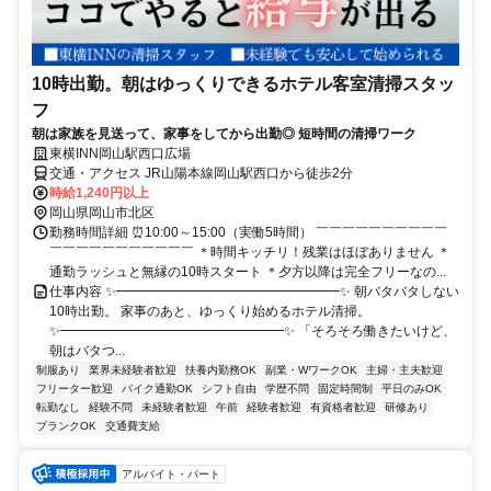
10時出勤。朝はゆっくりできるホテル客室清掃スタッ
フ
朝は家族を見送って、家事をしてから出勤◎ 短時間の清掃ワーク
東横INN岡山駅西口広場
交通・アクセス JR山陽本線岡山駅西口から徒歩2分
時給1,240円以上
岡山県岡山市北区
勤務時間詳細 ⏰10:00～15:00（実働5時間） ￣￣￣￣￣￣￣￣￣￣
￣￣￣￣￣￣￣￣￣￣￣ ＊時間キッチリ！残業はほぼありません ＊
通勤ラッシュと無縁の10時スタート ＊夕方以降は完全フリーなの...
仕事内容 ✨━━━━━━━━━━━━━━━━━✨ 朝バタバタしない
10時出勤。 家事のあと、ゆっくり始めるホテル清掃。
✨━━━━━━━━━━━━━━━━━✨ 「そろそろ働きたいけど、
朝はバタつ...
制服あり
業界未経験者歓迎
扶養内勤務OK
副業・WワークOK
主婦・主夫歓迎
フリーター歓迎
バイク通勤OK
シフト自由
学歴不問
固定時間制
平日のみOK
転勤なし
経験不問
未経験者歓迎
午前
経験者歓迎
有資格者歓迎
研修あり
ブランクOK
交通費支給
アルバイト・パート