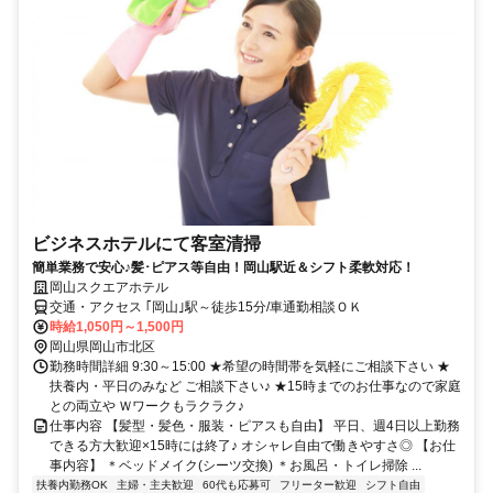
ビジネスホテルにて客室清掃
簡単業務で安心♪髪･ピアス等自由！岡山駅近＆シフト柔軟対応！
岡山スクエアホテル
交通・アクセス ｢岡山｣駅～徒歩15分/車通勤相談ＯＫ
時給1,050円～1,500円
岡山県岡山市北区
勤務時間詳細 9:30～15:00 ★希望の時間帯を気軽にご相談下さい ★
扶養内・平日のみなど ご相談下さい♪ ★15時までのお仕事なので家庭
との両立や Ｗワークもラクラク♪
仕事内容 【髪型・髪色・服装・ピアスも自由】 平日、週4日以上勤務
できる方大歓迎×15時には終了♪ オシャレ自由で働きやすさ◎ 【お仕
事内容】 ＊ベッドメイク(シーツ交換) ＊お風呂・トイレ掃除 ...
扶養内勤務OK
主婦・主夫歓迎
60代も応募可
フリーター歓迎
シフト自由