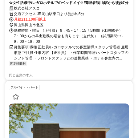
☆女性活躍中/レガロホテルでのベッドメイク/管理者/岡山駅から徒歩7分
株式会社アスコ
交通アクセス JR岡山駅東口より徒歩約5分
月給211,100円以上
岡山県岡山市北区
勤務時間・曜日 （正社員） 8：45～17：15 7.5時間（休憩60分）
7：00からの早出勤務の場合も有ります（交代制） （試用期間中）
9：00～16：00
募集要項 職種 正社員/レガロホテルでの客室清掃スタッフ管理者 雇用
形態 正社員 仕事内容 【正社員】 ・作業時間管理やパートスタッフの
シフト管理 ・フロントスタッフとの連携業務 ・ホテル客室内の...
固定時間制
同じ企業の求人
アルバイト・パート