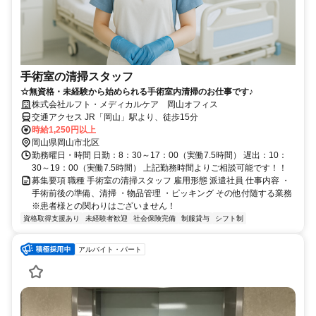
手術室の清掃スタッフ
☆無資格・未経験から始められる手術室内清掃のお仕事です♪
株式会社ルフト・メディカルケア 岡山オフィス
交通アクセス JR「岡山」駅より、徒歩15分
時給1,250円以上
岡山県岡山市北区
勤務曜日・時間 日勤：8：30～17：00（実働7.5時間） 遅出：10：
30～19：00（実働7.5時間） 上記勤務時間よりご相談可能です！！
募集要項 職種 手術室の清掃スタッフ 雇用形態 派遣社員 仕事内容 ・
手術前後の準備、清掃 ・物品管理 ・ピッキング その他付随する業務
※患者様との関わりはございません！
資格取得支援あり
未経験者歓迎
社会保険完備
制服貸与
シフト制
アルバイト・パート