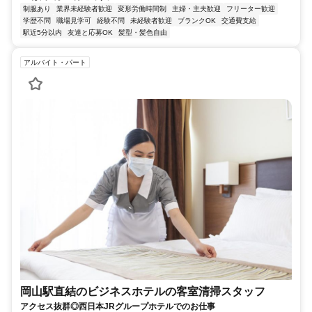
制服あり
業界未経験者歓迎
変形労働時間制
主婦・主夫歓迎
フリーター歓迎
学歴不問
職場見学可
経験不問
未経験者歓迎
ブランクOK
交通費支給
駅近5分以内
友達と応募OK
髪型・髪色自由
アルバイト・パート
岡山駅直結のビジネスホテルの客室清掃スタッフ
アクセス抜群◎西日本JRグループホテルでのお仕事