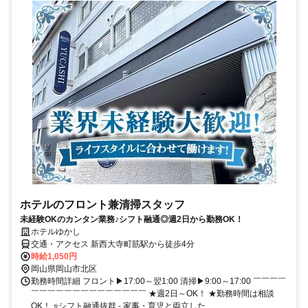
ホテルのフロント兼清掃スタッフ
未経験OKのカンタン業務♪シフト融通◎週2日から勤務OK！
ホテルゆかし
交通・アクセス 新西大寺町筋駅から徒歩4分
時給1,050円
岡山県岡山市北区
勤務時間詳細 フロント▶17:00～翌1:00 清掃▶9:00～17:00 ￣￣￣￣
￣￣￣￣￣￣￣￣￣￣￣￣￣￣ ★週2日～OK！ ★勤務時間は相談
OK！ ⭐シフト融通抜群 - 家事・育児と両立した...