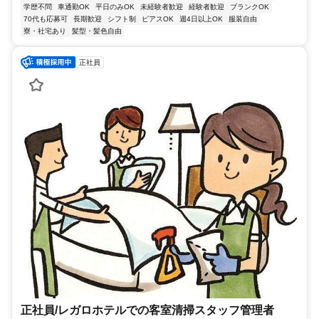
学歴不問
車通勤OK
平日のみOK
未経験者歓迎
経験者歓迎
ブランクOK
70代も応募可
長期歓迎
シフト制
ピアスOK
週4日以上OK
服装自由
寮・社宅あり
髪型・髪色自由
正社員
正社員/レガロホテルでの客室清掃スタッフ管理者