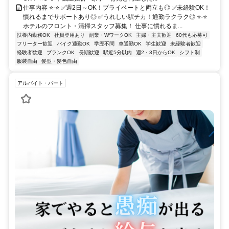
仕事内容 ⭐-⭐ ✅週2日～OK！プライベートと両立も◎ ✅未経験OK！
慣れるまでサポートあり◎ ✅うれしい駅チカ！通勤ラクラク◎ ⭐-⭐
ホテルのフロント・清掃スタッフ募集！ 仕事に慣れるま...
扶養内勤務OK
社員登用あり
副業・WワークOK
主婦・主夫歓迎
60代も応募可
フリーター歓迎
バイク通勤OK
学歴不問
車通勤OK
学生歓迎
未経験者歓迎
経験者歓迎
ブランクOK
長期歓迎
駅近5分以内
週2・3日からOK
シフト制
服装自由
髪型・髪色自由
アルバイト・パート