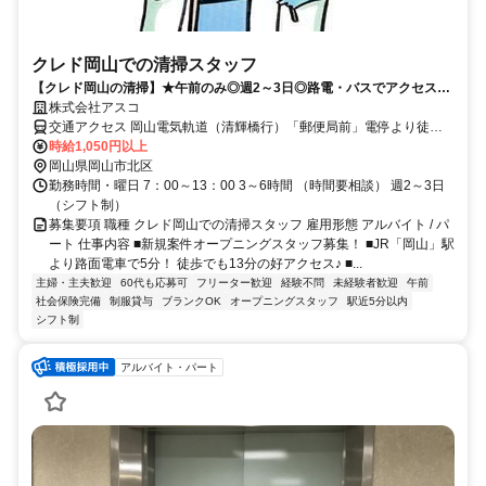
クレド岡山での清掃スタッフ
【クレド岡山の清掃】★午前のみ◎週2～3日◎路電・バスでアクセス良
好◎★交通費支給(一部)
株式会社アスコ
交通アクセス 岡山電気軌道（清輝橋行）「郵便局前」電停より徒歩
スグ 各線バス「NTT岡山」停留所より徒歩スグ 天満屋バスステーシ
時給1,050円以上
ョンより徒歩2分 宇野バス表町バスセンターより徒歩5分 JR「岡山」
岡山県岡山市北区
駅より徒歩約15分
勤務時間・曜日 7：00～13：00 3～6時間 （時間要相談） 週2～3日
（シフト制）
募集要項 職種 クレド岡山での清掃スタッフ 雇用形態 アルバイト / パ
ート 仕事内容 ■新規案件オープニングスタッフ募集！ ■JR「岡山」駅
より路面電車で5分！ 徒歩でも13分の好アクセス♪ ■...
主婦・主夫歓迎
60代も応募可
フリーター歓迎
経験不問
未経験者歓迎
午前
社会保険完備
制服貸与
ブランクOK
オープニングスタッフ
駅近5分以内
シフト制
アルバイト・パート