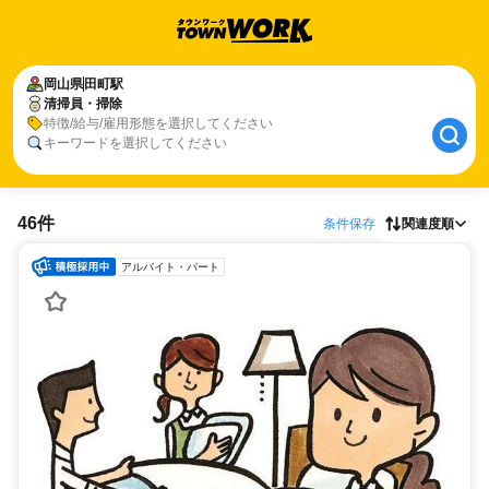
岡山県
田町駅
清掃員・掃除
特徴/給与/雇用形態を選択してください
キーワードを選択してください
46件
条件保存
関連度順
アルバイト・パート