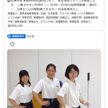
仕事内容 東横INN岡山駅西口右で、 客室清掃スタッフを募集しま
す。 ＼働きやすいPOINT／ ✅ 10:00～15:00の短時間勤務 ✅ 週4日
～、土曜または日曜勤務できる方 ✅ 社会保険加入し...
制服あり
業界未経験者歓迎
主婦・主夫歓迎
フリーター歓迎
バイク通勤OK
シフト自由
学歴不問
車通勤OK
固定時間制
転勤なし
経験不問
未経験者歓迎
午前
経験者歓迎
研修あり
ブランクOK
交通費支給
長期歓迎
社割あり
週4日以上OK
正社員