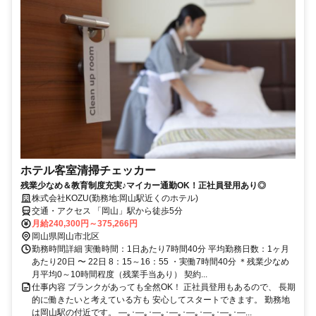
ホテル客室清掃チェッカー
残業少なめ＆教育制度充実♪マイカー通勤OK！正社員登用あり◎
株式会社KOZU(勤務地:岡山駅近くのホテル)
交通・アクセス 「岡山」駅から徒歩5分
月給240,300円～375,266円
岡山県岡山市北区
勤務時間詳細 実働時間：1日あたり7時間40分 平均勤務日数：1ヶ月
あたり20日 〜 22日 8：15～16：55 ・実働7時間40分 ＊残業少なめ
月平均0～10時間程度（残業手当あり） 契約...
仕事内容 ブランクがあっても全然OK！ 正社員登用もあるので、 長期
的に働きたいと考えている方も 安心してスタートできます。 勤務地
は岡山駅の付近です。 ―｡･―｡･―｡･―｡･―｡･―｡･―｡･―...