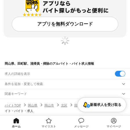
アプリを無料ダウンロード
岡山県、田町駅、清掃員・掃除のアルバイト・バイト求人情報
求人の詳細を表示
条件を追加・変更して検索
市区町村を追加・変更
関連キーワード
完全在宅ワーク 全国
シール貼り 在宅
現在地周辺
ガチャガチャ
犬カフェ
岡山県
駅を追加・変更
新着求人を受け取る
バイトTOP
岡山県
岡山市
北区
田町駅
清掃員・掃除のアルバ
岡山県
すべて
イト・バイト・求人
岡山市
すべて
職種を追加・変更
JR山陽本線(姫路～岡山)
北区
中区
東区
南区
三石駅
吉永駅
和気駅
熊山駅
万富駅
瀬戸駅
上道駅
東岡山駅
高島駅
西川原駅
岡山駅
飲食・フードサービス
倉敷市
津山市
玉野市
笠岡市
井原市
総社市
高梁市
新見市
備前市
瀬戸内市
赤磐市
特徴を追加・変更
飲食・フードサービス
すべて
ヘルプ・お問い合わせ
サイトマップ
利用規約・プライバシーポリシー
ホーム
マイリスト
メッセージ
マイページ
JR山陽本線(岡山～三原)
真庭市
美作市
浅口市
和気郡
都窪郡
浅口郡
小田郡
真庭郡
苫田郡
勝田郡
英田郡