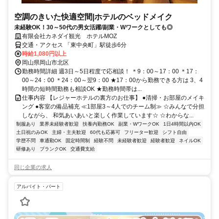
空調のきいた快適空間|ホテルのベッドメイク
未経験OK！30～50代の男女活躍/副業・Wワークとしても◎
有限会社カネダイ観光 ホテルMOZ
交通・アクセス 「東中央町」駅徒歩6分
時給1,080円以上
岡山県岡山市北区
勤務時間詳細 週3日～5日程度で応相談！ ＊9：00～17：00 ＊17：
00～24：00 ＊24：00～翌9：00 ★17：00から勤務できる方は 3、4
時間の短時間勤務も相談OK ★勤務時間帯は...
仕事内容 【レジャーホテルの裏方のお仕事】 ●清掃・お部屋のメイキ
ング ●客室の備品補充 ≪1部屋3～4人でのチーム制≫ ☆みんなで分担
しながら、 和気あいあいと楽しく作業しています☆ ☆わからな...
制服あり
業界未経験者歓迎
扶養内勤務OK
副業・WワークOK
1日4時間以内OK
土日祝のみOK
主婦・主夫歓迎
60代も応募可
フリーター歓迎
シフト自由
学歴不問
車通勤OK
固定時間制
経験不問
未経験者歓迎
経験者歓迎
ネイルOK
研修あり
ブランクOK
交通費支給
同じ企業の求人
アルバイト・パート