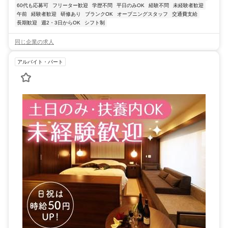
60代も応募可
フリーター歓迎
学歴不問
平日のみOK
経験不問
未経験者歓迎
午前
経験者歓迎
研修あり
ブランクOK
オープニングスタッフ
交通費支給
長期歓迎
週2・3日からOK
シフト制
同じ企業の求人
アルバイト・パート