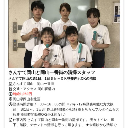
さんすて岡山と岡山一番街の清掃スタッフ
さんすて岡山の週1日、1日３ｈ～ＯＫ扶養内もOKの清掃
さんすて岡山 岡山一番街
交通・アクセス 岡山駅構内
時給1,050円
岡山県岡山市北区
勤務時間詳細 7：00～16：00の間 ※7時〜12時勤務可能な方大歓
迎！ 週1日～、1日3ｈ以上(時間帯応相談) ※もちろんフルタイムも大
歓迎 ※短時間勤務OK(※休憩なし)
仕事内容 さんすて岡山と岡山一番街の清掃です。 男女トイレ、廊
下、階段、テナントの清掃を行って頂きます。 ★未経験から活躍で