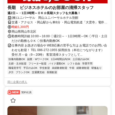
長期 ビジネスホテルのお部屋の清掃スタッフ
週2日～・1日3時間～ＯＫ☆長期スタッフを大募集！
(株)ユニバーサル 岡山ユニバーサルホテル別館
交通・アクセス ・岡山駅から車8分 ・岡山電気軌道「大雲寺」電停か
ら徒歩1分
時給1,300円
岡山県岡山市北区
勤務時間詳細 10:00～16:00 ◇週2日～・1日3時間～OK ◇平日・土日
だけの勤務もＯＫ ◇扶養内勤務OK
仕事内容 お急ぎの場合や WEB応募の苦手な方は お電話でのお問い合
わせも歓迎！ TEL 086-272-1955 採用担当（本社につながります）
受付:月～金（9～20時） 客室清掃スタッフとして...
扶養内勤務OK
副業・WワークOK
1日4時間以内OK
土日祝のみOK
主婦・主夫歓迎
フリーター歓迎
バイク通勤OK
シフト自由
学歴不問
職場見学可
平日のみOK
学生歓迎
未経験者歓迎
午前
経験者歓迎
研修あり
夕方
ブランクOK
交通費支給
長期歓迎
同じ企業の求人
契約社員