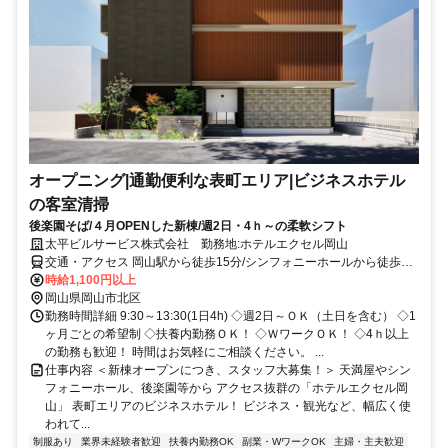
オープニング|通勤便利な表町エリア|ビジネスホテル
の客室清掃
後楽園そば/４月OPENした新棟/週2日・4ｈ～の柔軟シフト
太平ビルサービス株式会社 勤務地:ホテルエクセル岡山
交通・アクセス 岡山駅から徒歩15分/シンフォニーホールから徒歩1
分
時給1,100円以上
岡山県岡山市北区
勤務時間詳細 9:30～13:30(1日4h) ◇週2日～ＯＫ（土日を含む） ◇1
ヶ月ごとの希望制 ◇扶養内勤務ＯＫ！ ◇ＷワークＯＫ！ ◇4ｈ以上
の勤務も歓迎！ 時間はお気軽にご相談ください。 ...
仕事内容 ＜新棟オープンにつき、スタッフ大募集！＞ 天満屋やシン
フォニーホール、後楽園等から アクセス抜群の「ホテルエクセル岡
山」 表町エリアのビジネスホテル！ ビジネス・観光など、幅広く使
われて...
制服あり
業界未経験者歓迎
扶養内勤務OK
副業・WワークOK
主婦・主夫歓迎