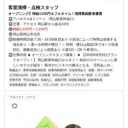
客室清掃・点検スタッフ
オープニング】時給1150円＆フルタイム！清掃業経験者優遇
アパホテル&リゾート〈岡山駅新幹線口〉
交通・アクセス 岡山駅から徒歩10分
時給1,150円～1,250円
岡山県岡山市北区
勤務時間詳細 7:30～16:30/休憩あり ※状況によって時間は前後する
場合有り ＜選べる時間や曜日！＞ 時間・曜日は相談OKです♪ ※現場
対応、稼働状況により残業あり ※週3日～OK ※希望の...
仕事内容 ★ オープニングスタッフ募集！ ★ 【2026年8月6日グラン
ドオープン！】 岡山駅新幹線口からすぐ！ 絶好のロケーションに新
しいホテルが誕生！ 観光やビジネスの拠点となる、 活気あふれ...
制服あり
業界未経験者歓迎
扶養内勤務OK
社員登用あり
副業・WワークOK
土日祝のみOK
主婦・主夫歓迎
60代も応募可
フリーター歓迎
シフト自由
学歴不問
平日のみOK
転勤なし
経験不問
未経験者歓迎
経験者歓迎
有資格者歓迎
研修あり
ブランクOK
オープニングスタッフ
アルバイト・パート