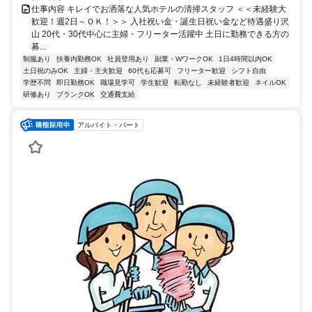
仕事内容 キレイでお洒落な人気ホテルの清掃スタッフ ＜＜未経験大
歓迎！週2日～ＯＫ！＞＞ 入社祝い金・誕生日祝い金など待遇盛り沢
山 20代・30代中心に主婦・フリーター活躍中 土日に勤務できる方の
募...
制服あり
扶養内勤務OK
社員登用あり
副業・WワークOK
1日4時間以内OK
土日祝のみOK
主婦・主夫歓迎
60代も応募可
フリーター歓迎
シフト自由
学歴不問
即日勤務OK
職場見学可
学生歓迎
転勤なし
未経験者歓迎
ネイルOK
研修あり
ブランクOK
交通費支給
アルバイト・パート