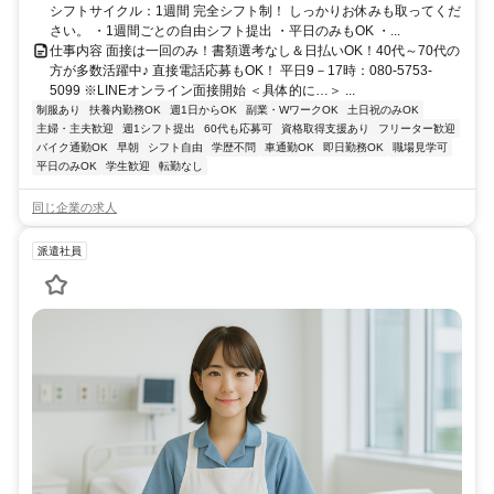
シフトサイクル：1週間 完全シフト制！ しっかりお休みも取ってくだ
さい。 ・1週間ごとの自由シフト提出 ・平日のみもOK ・...
仕事内容 面接は一回のみ！書類選考なし＆日払いOK！40代～70代の
方が多数活躍中♪ 直接電話応募もOK！ 平日9－17時：080-5753-
5099 ※LINEオンライン面接開始 ＜具体的に…＞ ...
制服あり
扶養内勤務OK
週1日からOK
副業・WワークOK
土日祝のみOK
主婦・主夫歓迎
週1シフト提出
60代も応募可
資格取得支援あり
フリーター歓迎
バイク通勤OK
早朝
シフト自由
学歴不問
車通勤OK
即日勤務OK
職場見学可
平日のみOK
学生歓迎
転勤なし
同じ企業の求人
派遣社員