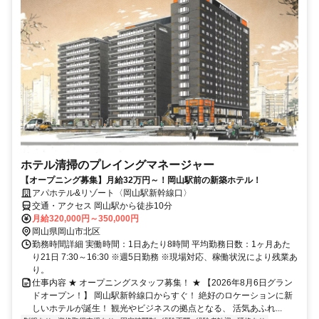
ホテル清掃のプレイングマネージャー
【オープニング募集】月給32万円～！岡山駅前の新築ホテル！
アパホテル&リゾート〈岡山駅新幹線口〉
交通・アクセス 岡山駅から徒歩10分
月給320,000円～350,000円
岡山県岡山市北区
勤務時間詳細 実働時間：1日あたり8時間 平均勤務日数：1ヶ月あた
り21日 7:30～16:30 ※週5日勤務 ※現場対応、稼働状況により残業あ
り。
仕事内容 ★ オープニングスタッフ募集！ ★ 【2026年8月6日グラン
ドオープン！】 岡山駅新幹線口からすぐ！ 絶好のロケーションに新
しいホテルが誕生！ 観光やビジネスの拠点となる、 活気あふれ...