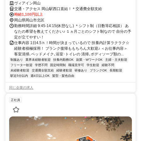
ヴィアイン岡山
交通・アクセス 岡山駅西口直結！＊交通費全額支給
時給1,100円以上
岡山県岡山市北区
勤務時間詳細 9:45-14:15(休憩なし) ＊シフト制（日数等応相談） あ
なたの希望を教えてください♪ １ヵ月ごとのシフト制なので 自分の予
定が立てやすい！
仕事内容 1日4.5ｈ！時間が決まっているので 扶養内計算ラクラク☆
経験者積極採用！ ブランク復帰ももちろん大歓迎♪ ＜お仕事内容＞
客室清掃､ベッドメイク､浴室･トイレの 清掃､ボディソープ類の...
制服あり
業界未経験者歓迎
扶養内勤務OK
副業・WワークOK
主婦・主夫歓迎
フリーター歓迎
学歴不問
固定時間制
職場見学可
学生歓迎
経験不問
未経験者歓迎
交通費全額支給
経験者歓迎
研修あり
ブランクOK
長期歓迎
駅近5分以内
週4日以上OK
髪型・髪色自由
同じ企業の求人
正社員