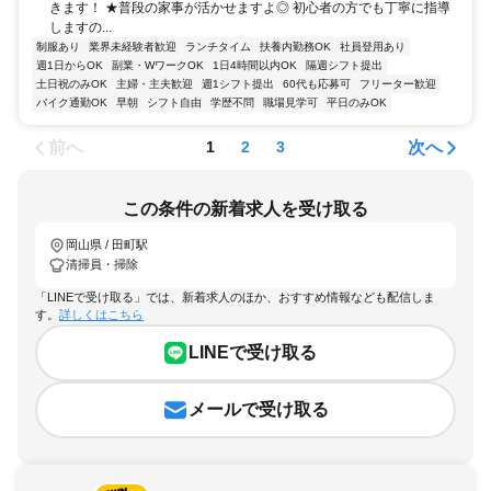
きます！ ★普段の家事が活かせますよ◎ 初心者の方でも丁寧に指導
しますの...
制服あり
業界未経験者歓迎
ランチタイム
扶養内勤務OK
社員登用あり
週1日からOK
副業・WワークOK
1日4時間以内OK
隔週シフト提出
土日祝のみOK
主婦・主夫歓迎
週1シフト提出
60代も応募可
フリーター歓迎
バイク通勤OK
早朝
シフト自由
学歴不問
職場見学可
平日のみOK
前へ
次へ
1
2
3
この条件の新着求人を受け取る
岡山県 / 田町駅
清掃員・掃除
「LINEで受け取る」では、新着求人のほか、おすすめ情報なども配信しま
す。
詳しくはこちら
LINEで受け取る
メールで受け取る