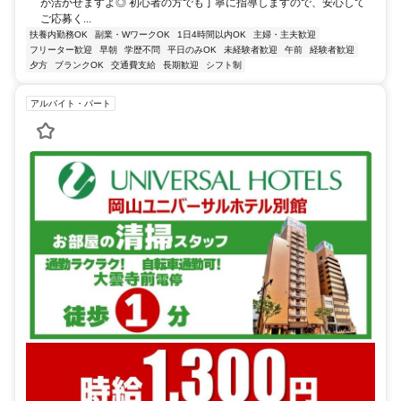
が活かせますよ◎ 初心者の方でも丁寧に指導しますので、安心して
ご応募く...
扶養内勤務OK
副業・WワークOK
1日4時間以内OK
主婦・主夫歓迎
フリーター歓迎
早朝
学歴不問
平日のみOK
未経験者歓迎
午前
経験者歓迎
夕方
ブランクOK
交通費支給
長期歓迎
シフト制
アルバイト・パート