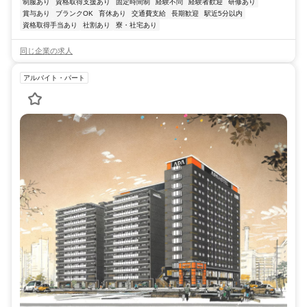
制服あり
資格取得支援あり
固定時間制
経験不問
経験者歓迎
研修あり
賞与あり
ブランクOK
育休あり
交通費支給
長期歓迎
駅近5分以内
資格取得手当あり
社割あり
寮・社宅あり
同じ企業の求人
アルバイト・パート