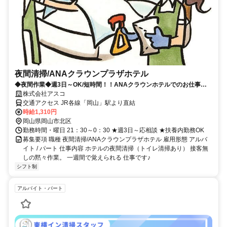
夜間清掃/ANAクラウンプラザホテル
◆夜間作業◆週3日～OK/短時間！！ANAクラウンホテルでのお仕事で
す！
株式会社アスコ
交通アクセス JR各線「岡山」駅より直結
時給1,310円
岡山県岡山市北区
勤務時間・曜日 21：30～0：30 ★週3日～応相談 ★扶養内勤務OK
募集要項 職種 夜間清掃/ANAクラウンプラザホテル 雇用形態 アルバ
イト / パート 仕事内容 ホテルの夜間清掃（トイレ清掃あり） 接客無
しの黙々作業。 一週間で覚えられる 仕事です♪
シフト制
アルバイト・パート