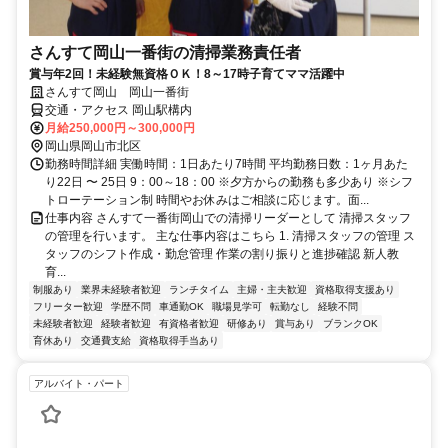
さんすて岡山一番街の清掃業務責任者
賞与年2回！未経験無資格ＯＫ！8～17時子育てママ活躍中
さんすて岡山 岡山一番街
交通・アクセス 岡山駅構内
月給250,000円～300,000円
岡山県岡山市北区
勤務時間詳細 実働時間：1日あたり7時間 平均勤務日数：1ヶ月あた
り22日 〜 25日 9：00～18：00 ※夕方からの勤務も多少あり ※シフ
トローテーション制 時間やお休みはご相談に応じます。面...
仕事内容 さんすて一番街岡山での清掃リーダーとして 清掃スタッフ
の管理を行います。 主な仕事内容はこちら 1. 清掃スタッフの管理 ス
タッフのシフト作成・勤怠管理 作業の割り振りと進捗確認 新人教
育...
制服あり
業界未経験者歓迎
ランチタイム
主婦・主夫歓迎
資格取得支援あり
フリーター歓迎
学歴不問
車通勤OK
職場見学可
転勤なし
経験不問
未経験者歓迎
経験者歓迎
有資格者歓迎
研修あり
賞与あり
ブランクOK
育休あり
交通費支給
資格取得手当あり
アルバイト・パート