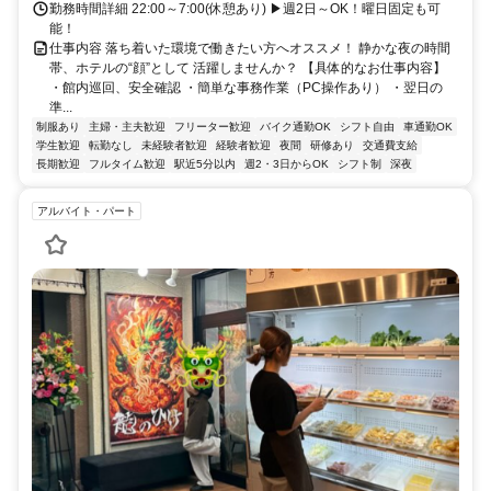
勤務時間詳細 22:00～7:00(休憩あり) ▶週2日～OK！曜日固定も可
能！
仕事内容 落ち着いた環境で働きたい方へオススメ！ 静かな夜の時間
帯、ホテルの“顔”として 活躍しませんか？ 【具体的なお仕事内容】
・館内巡回、安全確認 ・簡単な事務作業（PC操作あり） ・翌日の
準...
制服あり
主婦・主夫歓迎
フリーター歓迎
バイク通勤OK
シフト自由
車通勤OK
学生歓迎
転勤なし
未経験者歓迎
経験者歓迎
夜間
研修あり
交通費支給
長期歓迎
フルタイム歓迎
駅近5分以内
週2・3日からOK
シフト制
深夜
アルバイト・パート