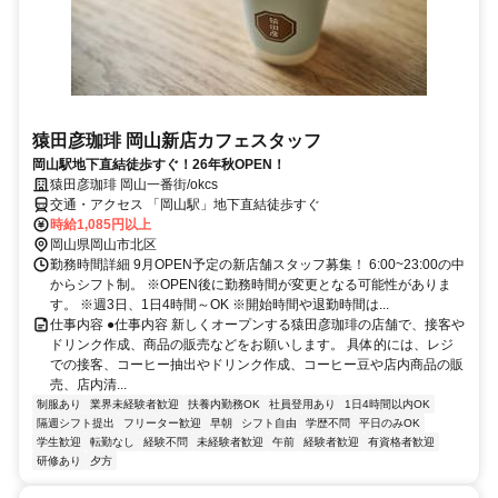
猿田彦珈琲 岡山新店カフェスタッフ
岡山駅地下直結徒歩すぐ！26年秋OPEN！
猿田彦珈琲 岡山一番街/okcs
交通・アクセス 「岡山駅」地下直結徒歩すぐ
時給1,085円以上
岡山県岡山市北区
勤務時間詳細 9月OPEN予定の新店舗スタッフ募集！ 6:00~23:00の中
からシフト制。 ※OPEN後に勤務時間が変更となる可能性がありま
す。 ※週3日、1日4時間～OK ※開始時間や退勤時間は...
仕事内容 ●仕事内容 新しくオープンする猿田彦珈琲の店舗で、接客や
ドリンク作成、商品の販売などをお願いします。 具体的には、レジ
での接客、コーヒー抽出やドリンク作成、コーヒー豆や店内商品の販
売、店内清...
制服あり
業界未経験者歓迎
扶養内勤務OK
社員登用あり
1日4時間以内OK
隔週シフト提出
フリーター歓迎
早朝
シフト自由
学歴不問
平日のみOK
学生歓迎
転勤なし
経験不問
未経験者歓迎
午前
経験者歓迎
有資格者歓迎
研修あり
夕方