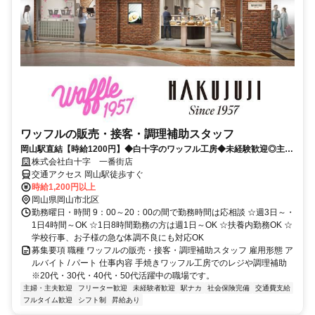
ワッフルの販売・接客・調理補助スタッフ
岡山駅直結【時給1200円】◆白十字のワッフル工房◆未経験歓迎◎主
婦・フリーター活躍中◎週3～OK◎
株式会社白十字 一番街店
交通アクセス 岡山駅徒歩すぐ
時給1,200円以上
岡山県岡山市北区
勤務曜日・時間 9：00～20：00の間で勤務時間は応相談 ☆週3日～・
1日4時間～OK ☆1日8時間勤務の方は週1日～OK ☆扶養内勤務OK ☆
学校行事、お子様の急な体調不良にも対応OK
募集要項 職種 ワッフルの販売・接客・調理補助スタッフ 雇用形態 ア
ルバイト / パート 仕事内容 手焼きワッフル工房でのレジや調理補助
※20代・30代・40代・50代活躍中の職場です。
主婦・主夫歓迎
フリーター歓迎
未経験者歓迎
駅ナカ
社会保険完備
交通費支給
フルタイム歓迎
シフト制
昇給あり