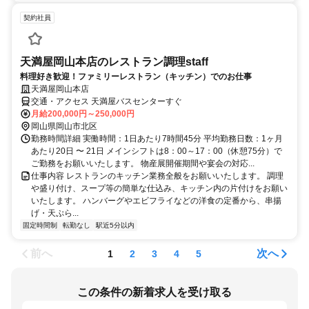
契約社員
天満屋岡山本店のレストラン調理staff
料理好き歓迎！ファミリーレストラン（キッチン）でのお仕事
天満屋岡山本店
交通・アクセス 天満屋バスセンターすぐ
月給200,000円～250,000円
岡山県岡山市北区
勤務時間詳細 実働時間：1日あたり7時間45分 平均勤務日数：1ヶ月
あたり20日 〜 21日 メインシフトは8：00～17：00（休憩75分）で
ご勤務をお願いいたします。 物産展開催期間や宴会の対応...
仕事内容 レストランのキッチン業務全般をお願いいたします。 調理
や盛り付け、スープ等の簡単な仕込み、キッチン内の片付けをお願い
いたします。 ハンバーグやエビフライなどの洋食の定番から、串揚
げ・天ぷら...
固定時間制
転勤なし
駅近5分以内
前へ
次へ
1
2
3
4
5
この条件の新着求人を受け取る