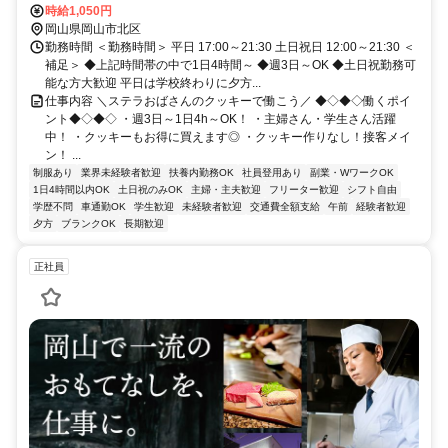
約7分、ＪＲ瀬戸大橋線 岡山東口(後楽園口)徒歩約7分、ＪＲ山陽本線
時給1,050円
岡山東口(後楽園口)徒歩約7分
岡山県岡山市北区
勤務時間 ＜勤務時間＞ 平日 17:00～21:30 土日祝日 12:00～21:30 ＜
補足＞ ◆上記時間帯の中で1日4時間～ ◆週3日～OK ◆土日祝勤務可
能な方大歓迎 平日は学校終わりに夕方...
仕事内容 ＼ステラおばさんのクッキーで働こう／ ◆◇◆◇働くポイ
ント◆◇◆◇ ・週3日～1日4h～OK！ ・主婦さん・学生さん活躍
中！ ・クッキーもお得に買えます◎ ・クッキー作りなし！接客メイ
ン！ ...
制服あり
業界未経験者歓迎
扶養内勤務OK
社員登用あり
副業・WワークOK
1日4時間以内OK
土日祝のみOK
主婦・主夫歓迎
フリーター歓迎
シフト自由
学歴不問
車通勤OK
学生歓迎
未経験者歓迎
交通費全額支給
午前
経験者歓迎
夕方
ブランクOK
長期歓迎
正社員