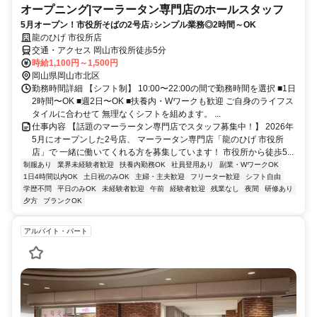
オープニング|マーラータン専門店のホールスタッフ
5月オープン！市役所そばの2号店♪シンプル業務◎2時間～OK
龍のひげ 市役所店
交通・アクセス 岡山市役所徒歩5分
時給1,100円～1,500円
岡山県岡山市北区
勤務時間詳細 【シフト制】 10:00〜22:00の間で勤務時間を選択 ■1日
2時間〜OK ■週2日〜OK ■扶養内・Wワークも歓迎 ご自身のライフス
タイルに合わせて 無理なくシフトを組めます。 ...
仕事内容 【話題のマーラータン専門店でスタッフ募集中！】 2026年
5月にオープンした2号店、 マーラータン専門店「龍のひげ 市役所
店」で 一緒に働いてくれる方を募集しています！ 市役所から徒歩5...
制服あり
業界未経験者歓迎
扶養内勤務OK
社員登用あり
副業・WワークOK
1日4時間以内OK
土日祝のみOK
主婦・主夫歓迎
フリーター歓迎
シフト自由
学歴不問
平日のみOK
未経験者歓迎
午前
経験者歓迎
残業なし
夜間
研修あり
夕方
ブランクOK
アルバイト・パート