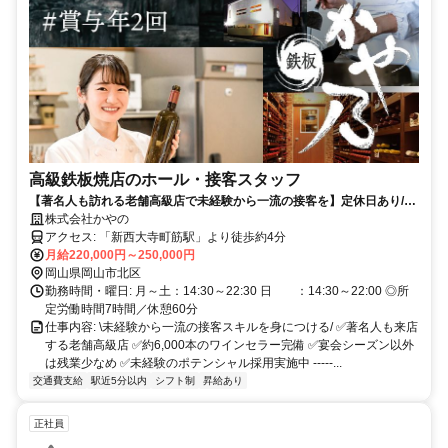
高級鉄板焼店のホール・接客スタッフ
【著名人も訪れる老舗高級店で未経験から一流の接客を】定休日あり/残
業ほぼなし/毎年昇給あり/賞与年2回あり
株式会社かやの
アクセス: 「新西大寺町筋駅」より徒歩約4分
月給220,000円～250,000円
岡山県岡山市北区
勤務時間・曜日: 月～土：14:30～22:30 日 ：14:30～22:00 ◎所
定労働時間7時間／休憩60分
仕事内容: \未経験から一流の接客スキルを身につける/ ✅著名人も来店
する老舗高級店 ✅約6,000本のワインセラー完備 ✅宴会シーズン以外
は残業少なめ ✅未経験のポテンシャル採用実施中 -----...
交通費支給
駅近5分以内
シフト制
昇給あり
正社員