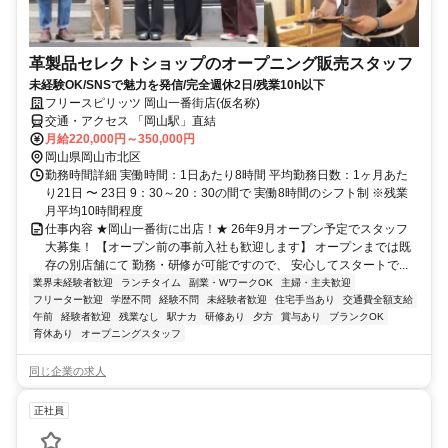
革製品セレクトショップのオープニング販売スタッフ
未経験OK/SNSで魅力を発信/完全週休2日/残業10h以下
フリースピリッツ 岡山一番街店(仮名称)
交通・アクセス 「岡山駅」直結
月給220,000円～350,000円
岡山県岡山市北区
勤務時間詳細 実働時間：1日あたり8時間 平均勤務日数：1ヶ月あた
り21日 〜 23日 9：30～20：30の間で 実働8時間のシフト制 ※残業
月平均10時間程度
仕事内容 ★岡山一番街に出店！★ 26年9月オープン予定でスタッフ
大募集！ 【オープン前の事前入社も歓迎します】 オープンまでは既
存の別店舗にて 勤務・研修が可能ですので、 安心してスタートで...
業界未経験者歓迎
ランチタイム
副業・WワークOK
主婦・主夫歓迎
フリーター歓迎
学歴不問
経験不問
未経験者歓迎
住宅手当あり
交通費全額支給
午前
経験者歓迎
残業なし
駅ナカ
研修あり
夕方
賞与あり
ブランクOK
育休あり
オープニングスタッフ
同じ企業の求人
正社員