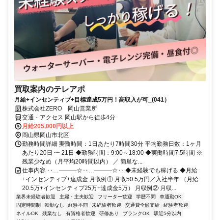
買取案内のテレアポ
月給+インセンティブ+目標達成5万円！高収入が可_(041）
株式会社ZERO 岡山営業所
交通・アクセス 岡山駅から徒歩4分
月給205,000円以上
岡山県岡山市北区
勤務時間詳細 実働時間：1日あたり7時間30分 平均勤務日数：1ヶ月
あたり20日 〜 21日 ◆勤務時間：9:00～18:00 ◆実働時間7.5時間 ※
残業少なめ（月平均20時間以内） ／ 簡単な...
仕事内容 ‥…━━━☆‥…━━━☆‥ ◆未経験でも稼げる ◆月給
+インセンティブ+達成金 月収例① 月収50.5万円／入社半年 （月給
20.5万+インセンティブ25万+達成金5万） 月収例② 月収...
業界未経験者歓迎
主婦・主夫歓迎
フリーター歓迎
学歴不問
車通勤OK
固定時間制
転勤なし
経験不問
未経験者歓迎
交通費全額支給
経験者歓迎
ネイルOK
残業なし
有資格者歓迎
研修あり
ブランクOK
駅近5分以内