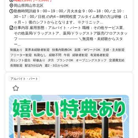
徒歩3分
時給1,200円～1,300円
岡山県岡山市北区
勤務時間詳細 9：00～19：00／月火水金 9：00～18：00／土 10：
30～17：00／日祝 の内4～8時間程度 フルタイム希望の方は研修（1
ヶ月～）後のシフトからとなります。 ※クリニック...
仕事内容 雇用形態：アルバイト・パート 職種：その他サービス業、
その他薬局/ドラッグストア、薬局/ドラッグストア販売/フロアスタッ
フ ―――――――――――――――― ＼無資格・未経験からスタ
ー...
制服あり
業界未経験者歓迎
扶養内勤務OK
副業・WワークOK
主婦・主夫歓迎
フリーター歓迎
転勤なし
経験不問
午前
経験者歓迎
有資格者歓迎
月1シフト提出
研修あり
夕方
ブランクOK
オープニングスタッフ
交通費支給
長期歓迎
駅近5分以内
週2・3日からOK
アルバイト・パート