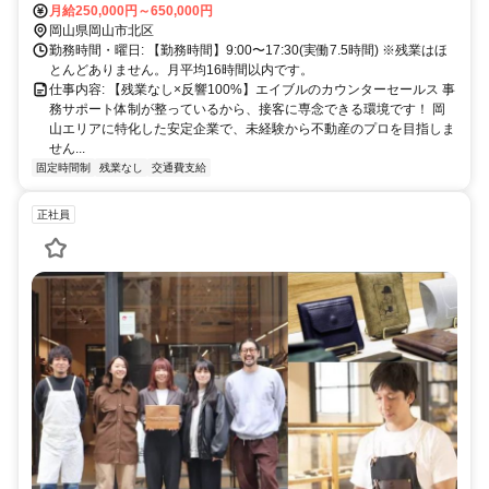
月給250,000円～650,000円
岡山県岡山市北区
勤務時間・曜日: 【勤務時間】9:00〜17:30(実働7.5時間) ※残業はほ
とんどありません。月平均16時間以内です。
仕事内容: 【残業なし×反響100%】エイブルのカウンターセールス 事
務サポート体制が整っているから、接客に専念できる環境です！ 岡
山エリアに特化した安定企業で、未経験から不動産のプロを目指しま
せん...
固定時間制
残業なし
交通費支給
正社員