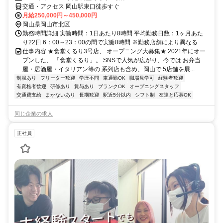
交通・アクセス 岡山駅東口徒歩すぐ
月給250,000円～450,000円
岡山県岡山市北区
勤務時間詳細 実働時間：1日あたり8時間 平均勤務日数：1ヶ月あた
り22日 6：00～23：00の間で実働8時間 ※勤務店舗により異なる
仕事内容 ★食堂くるり3号店、 オープニング大募集★ 2021年にオー
プンした、 「食堂くるり」。 SNSで人気が広がり、今では お弁当
屋・居酒屋・イタリアン等の 系列店も含め、岡山で 5店舗を展...
制服あり
フリーター歓迎
学歴不問
車通勤OK
職場見学可
経験者歓迎
有資格者歓迎
研修あり
賞与あり
ブランクOK
オープニングスタッフ
交通費支給
まかないあり
長期歓迎
駅近5分以内
シフト制
友達と応募OK
同じ企業の求人
正社員