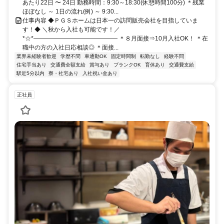
あたり22日 〜 24日 勤務時間：9:30～18:30(休憩時間100分) ＊残業
ほぼなし ～ 1日の流れ(例) ～ 9:30...
仕事内容 ◆ＰＧＳホームは日本一の訪問販売会社を目指していま
す！◆ ＼秋から入社も可能です！／
*☆*―――――――――――――― ＊８月面接⇒10月入社OK！ ＊在
職中の方の入社日応相談◎ ＊面接...
業界未経験者歓迎
学歴不問
車通勤OK
固定時間制
転勤なし
経験不問
住宅手当あり
交通費全額支給
賞与あり
ブランクOK
育休あり
交通費支給
駅近5分以内
寮・社宅あり
入社祝い金あり
正社員