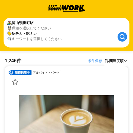
岡山県
田町駅
職種を選択してください
駅チカ・駅ナカ
キーワードを選択してください
1,246件
条件保存
関連度順
アルバイト・パート