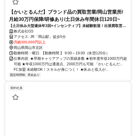
【かいとるんだ】ブランド品の買取営業/岡山営業所/
月給30万円保障/研修あり/土日休み年間休日120日~
【土日休み大型連休年3回×インセンティブ】未経験歓迎！出張買取営業
◆月給30万円保証！腰を据えて長く活躍！早期キャリアアップ実績多数
株式会社GS
アクセス: JR「岡山駅」徒歩5分
月給300,000円以上
岡山県岡山市北区
勤務時間・曜日: 【勤務時間 】 9:00～19:00（休憩120分）
仕事内容: ★早期キャリアアップの実績多数 ★初年度年収1000万円超
可能 ★年収1000万円は通過点、2000万円も可能 「かいとるんだ」
FC加盟 未経験OK！スキルが身につく！ ★休みと収入が...
固定時間制
昇給あり
契約社員