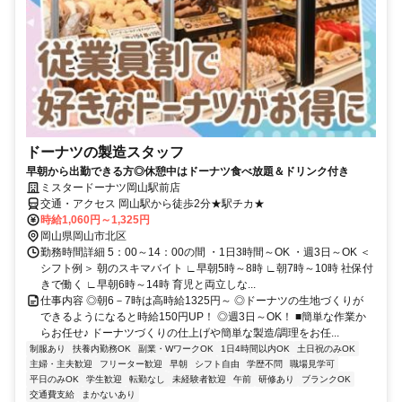
ドーナツの製造スタッフ
早朝から出勤できる方◎休憩中はドーナツ食べ放題＆ドリンク付き
ミスタードーナツ岡山駅前店
交通・アクセス 岡山駅から徒歩2分★駅チカ★
時給1,060円～1,325円
岡山県岡山市北区
勤務時間詳細 5：00～14：00の間 ・1日3時間～OK ・週3日～OK ＜
シフト例＞ 朝のスキマバイト ∟早朝5時～8時 ∟朝7時～10時 社保付
きで働く ∟早朝6時～14時 育児と両立しな...
仕事内容 ◎朝6－7時は高時給1325円～ ◎ドーナツの生地づくりが
できるようになると時給150円UP！ ◎週3日～OK！ ■簡単な作業か
らお任せ♪ ドーナツづくりの仕上げや簡単な製造/調理をお任...
制服あり
扶養内勤務OK
副業・WワークOK
1日4時間以内OK
土日祝のみOK
主婦・主夫歓迎
フリーター歓迎
早朝
シフト自由
学歴不問
職場見学可
平日のみOK
学生歓迎
転勤なし
未経験者歓迎
午前
研修あり
ブランクOK
交通費支給
まかないあり