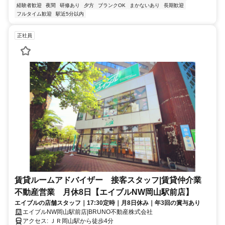
経験者歓迎
夜間
研修あり
夕方
ブランクOK
まかないあり
長期歓迎
フルタイム歓迎
駅近5分以内
正社員
賃貸ルームアドバイザー 接客スタッフ|賃貸仲介業
不動産営業 月休8日【エイブルNW岡山駅前店】
エイブルの店舗スタッフ｜17:30定時｜月8日休み｜年3回の賞与あり
エイブルNW岡山駅前店|BRUNO不動産株式会社
アクセス: ＪＲ岡山駅から徒歩4分