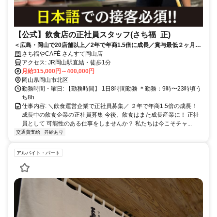
【公式】飲食店の正社員スタッフ(さち福_正)
＜広島・岡山で20店舗以上／2年で年商1.5倍に成長／賞与最低２ヶ月＋
業績給＞住宅手当・家族手当あり／他業界の方も多数活躍中
さち福やCAFÉ さんすて岡山店
アクセス: JR岡山駅直結・徒歩1分
月給315,000円～400,000円
岡山県岡山市北区
勤務時間・曜日: 【勤務時間】 1日8時間勤務 ＊勤務：9時〜23時頃う
ち8h
仕事内容: ＼飲食運営企業で正社員募集／ ２年で年商1.5倍の成長！
成長中の飲食企業の正社員募集 今後、飲食はまた成長産業に！ 正社
員として 可能性のある仕事をしませんか？ 私たちは今こそチャ...
交通費支給
昇給あり
アルバイト・パート