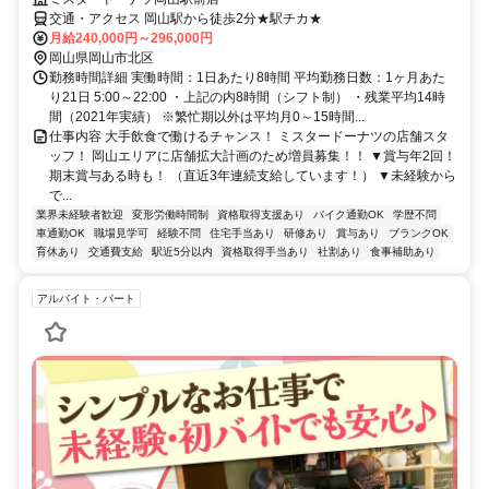
交通・アクセス 岡山駅から徒歩2分★駅チカ★
月給240,000円～296,000円
岡山県岡山市北区
勤務時間詳細 実働時間：1日あたり8時間 平均勤務日数：1ヶ月あた
り21日 5:00～22:00 ・上記の内8時間（シフト制） ・残業平均14時
間（2021年実績） ※繁忙期以外は平均月0～15時間...
仕事内容 大手飲食で働けるチャンス！ ミスタードーナツの店舗スタ
ッフ！ 岡山エリアに店舗拡大計画のため増員募集！！ ▼賞与年2回！
期末賞与ある時も！ （直近3年連続支給しています！） ▼未経験から
で...
業界未経験者歓迎
変形労働時間制
資格取得支援あり
バイク通勤OK
学歴不問
車通勤OK
職場見学可
経験不問
住宅手当あり
研修あり
賞与あり
ブランクOK
育休あり
交通費支給
駅近5分以内
資格取得手当あり
社割あり
食事補助あり
アルバイト・パート