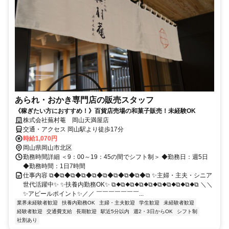
あられ・おかき専門店の販売スタッフ
《稼ぎたい方におすすめ！》百貨店売場の和菓子販売！未経験OK
株式会社蕪村菴 岡山天満屋店
交通・アクセス 岡山駅より徒歩17分
時給1,070円
岡山県岡山市北区
勤務時間詳細 ＜9：00～19：45の間でシフト制＞ ◆勤務日：週5日
◆勤務時間：1日7時間
仕事内容 ⧉◆⧉◆⧉◆⧉◆⧉◆⧉◆⧉◆⧉◆⧉◆⧉ ✨主婦・主夫・シニア
世代活躍中✨ ✨扶養内勤務OK✨ ⧉◆⧉◆⧉◆⧉◆⧉◆⧉◆⧉◆⧉◆⧉◆⧉ ＼＼
✨アピールポイント✨／／ ￣￣￣￣￣￣￣...
業界未経験者歓迎
扶養内勤務OK
主婦・主夫歓迎
学生歓迎
未経験者歓迎
経験者歓迎
交通費支給
長期歓迎
駅近5分以内
週2・3日からOK
シフト制
社割あり