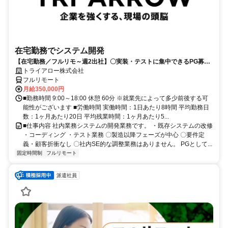
在宅勤務でシステム開発
【在宅勤務／フルリモ～週2出社】〇実装・テストに集中できるPG募集
〇業務用端末貸与あり
トライアロー株式会社
フルリモート
月給350,000円
■勤務時間 9:00～18:00 休憩 60分 ※就業先によって多少前後する可
能性がございます ■労働時間 実働時間：1日あたり8時間 平均勤務日
数：1ヶ月あたり20日 平均残業時間：1ヶ月あたり5...
■仕事内容 社内業務システムの開発業務です。 ・既存システムの改修
・コーディング ・テスト業務 〇製造以降フェーズが中心 〇要件定
義・顧客折衝なし 〇社内SE的な調整業務はありません。 PGとして...
固定時間制
フルリモート
派遣社員