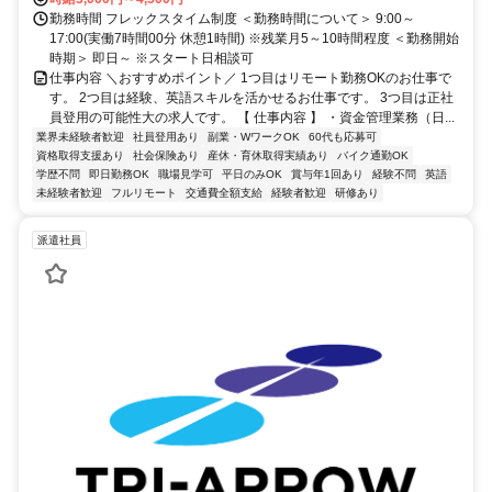
勤務時間 フレックスタイム制度 ＜勤務時間について＞ 9:00～
17:00(実働7時間00分 休憩1時間) ※残業月5～10時間程度 ＜勤務開始
時期＞ 即日～ ※スタート日相談可
仕事内容 ＼おすすめポイント／ 1つ目はリモート勤務OKのお仕事で
す。 2つ目は経験、英語スキルを活かせるお仕事です。 3つ目は正社
員登用の可能性大の求人です。 【 仕事内容 】 ・資金管理業務（日...
業界未経験者歓迎
社員登用あり
副業・WワークOK
60代も応募可
資格取得支援あり
社会保険あり
産休・育休取得実績あり
バイク通勤OK
学歴不問
即日勤務OK
職場見学可
平日のみOK
賞与年1回あり
経験不問
英語
未経験者歓迎
フルリモート
交通費全額支給
経験者歓迎
研修あり
派遣社員