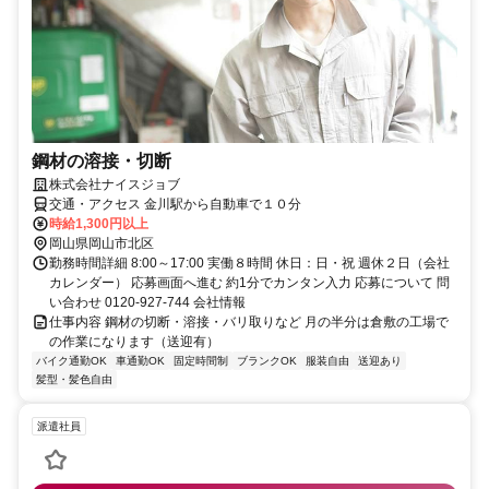
鋼材の溶接・切断
株式会社ナイスジョブ
交通・アクセス 金川駅から自動車で１０分
時給1,300円以上
岡山県岡山市北区
勤務時間詳細 8:00～17:00 実働８時間 休日：日・祝 週休２日（会社
カレンダー） 応募画面へ進む 約1分でカンタン入力 応募について 問
い合わせ 0120-927-744 会社情報
仕事内容 鋼材の切断・溶接・バリ取りなど 月の半分は倉敷の工場で
の作業になります（送迎有）
バイク通勤OK
車通勤OK
固定時間制
ブランクOK
服装自由
送迎あり
髪型・髪色自由
派遣社員