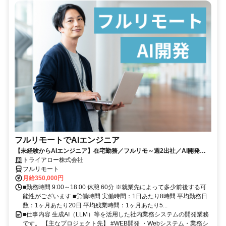
フルリモートでAIエンジニア
【未経験からAIエンジニア】在宅勤務／フルリモ～週2出社／AI開発を
仕事にする
トライアロー株式会社
フルリモート
月給350,000円
■勤務時間 9:00～18:00 休憩 60分 ※就業先によって多少前後する可
能性がございます ■労働時間 実働時間：1日あたり8時間 平均勤務日
数：1ヶ月あたり20日 平均残業時間：1ヶ月あたり5...
■仕事内容 生成AI（LLM）等を活用した社内業務システムの開発業務
です。 【主なプロジェクト先】 #WEB開発 ・Webシステム・業務シ