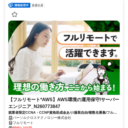
派遣社員
【フルリモート*AWS】AWS環境の運用保守/サーバー
エンジニア_N260773847
就業者限定CCNA・CCNP資格助成金あり/服装自由/複数名募集/フルリ
モートワーク/8月スタート/10時開始/大手通信事業関連会社勤務
パーソルクロステクノロジー株式会社
フルリモート
時給2,200円