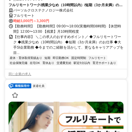
フルリモートワーク/残業少なめ（10時間以内）/短期（3か月未満）のお
仕事/大手SI企業勤務/今までのご経験を活かして、更なるキャリアアップ
パーソルクロステクノロジー株式会社
を目指せます
フルリモート
時給3,000円～3,300円
【勤務時間】 【勤務時間】09:00〜18:00(実働時間08時間) 【休憩時
間】12:00〜13:00 【残業】月10時間程度
【仕事内容】 ＼この求人のおすすめポイント／ ◆フルリモートワー
ク ◆残業少なめ（10時間以内） ◆短期（3か月未満）のお仕事 ◆大
手SI企業勤務 ◆今までのご経験を活かして、更なるキャリアアップを
目...
産休・育休取得実績あり
短期
即日勤務OK
固定時間制
フルリモート
社会保険完備
在宅OK
育休あり
交通費支給
駅近5分以内
育児サポートあり
同じ企業の求人
派遣社員