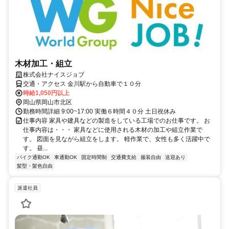
木材加工・組立
株式会社ナイスジョブ
交通・アクセス 金川駅から自動車で１０分
時給1,050円以上
岡山県岡山市北区
勤務時間詳細 9:00~17:00 実働６時間４０分 土日祝休み
仕事内容 家具や建具などの製造をしている工場でのお仕事です。 お
仕事内容は・・・ 家具などに使用される木材の加工や組立作業で
す。 図面を見ながら組立をします。 軽作業で、女性も多く活躍中で
す。 昼...
バイク通勤OK
車通勤OK
固定時間制
交通費支給
服装自由
送迎あり
髪型・髪色自由
派遣社員