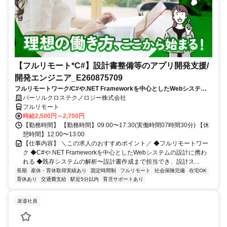
【フルリモート*C#】設計書整備等のアプリ開発支援/
開発エンジニア_E260875709
フルリモートワーク/C#や.NET Frameworkを中心としたWebシステム
の設計に携われる/既存システムの解析〜設計書作成まで担当でき、設計
パーソルクロステクノロジー株式会社
スキルを磨ける
フルリモート
時給2,500円～2,700円
【勤務時間】 【勤務時間】09:00〜17:30(実働時間07時間30分) 【休
憩時間】12:00〜13:00
【仕事内容】 ＼この求人のおすすめポイント／ ◆フルリモートワー
ク ◆C#や.NET Frameworkを中心としたWebシステムの設計に携わ
れる ◆既存システムの解析〜設計書作成まで担当でき、設計ス...
長期
産休・育休取得実績あり
固定時間制
フルリモート
社会保険完備
在宅OK
育休あり
交通費支給
駅近5分以内
育児サポートあり
派遣社員