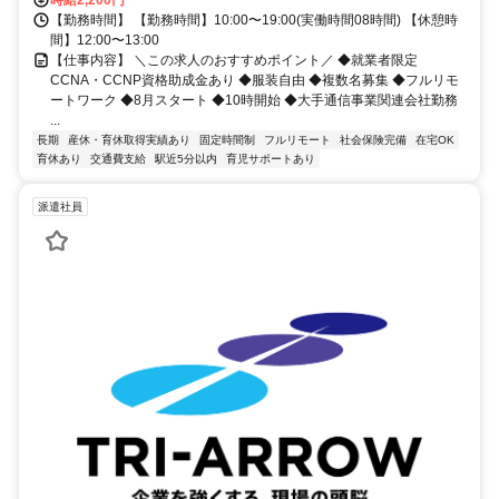
【勤務時間】 【勤務時間】10:00〜19:00(実働時間08時間) 【休憩時
間】12:00〜13:00
【仕事内容】 ＼この求人のおすすめポイント／ ◆就業者限定
CCNA・CCNP資格助成金あり ◆服装自由 ◆複数名募集 ◆フルリモ
ートワーク ◆8月スタート ◆10時開始 ◆大手通信事業関連会社勤務
...
長期
産休・育休取得実績あり
固定時間制
フルリモート
社会保険完備
在宅OK
育休あり
交通費支給
駅近5分以内
育児サポートあり
派遣社員