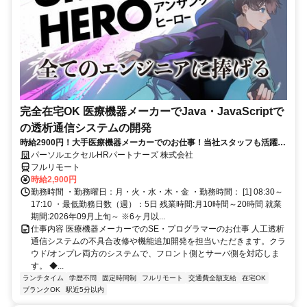
完全在宅OK 医療機器メーカーでJava・JavaScriptで
の透析通信システムの開発
時給2900円！大手医療機器メーカーでのお仕事！当社スタッフも活躍
中！ 最初の3日間はオリエンテーションで出社ですが、以降はフル在宅
パーソルエクセルHRパートナーズ 株式会社
でOK！Vue.jsやNode.js、AWSなどモダンな技術でスキルアップが可能
フルリモート
です！ご本人負担が約4割でとってもお得なパナソニック健保にご加入
時給2,900円
頂けます！
勤務時間 ・勤務曜日：月・火・水・木・金 ・勤務時間： [1] 08:30～
17:10 ・最低勤務日数（週）：5日 残業時間:月10時間～20時間 就業
期間:2026年09月上旬～ ※6ヶ月以...
仕事内容 医療機器メーカーでのSE・プログラマーのお仕事 人工透析
通信システムの不具合改修や機能追加開発を担当いただきます。クラ
ウド/オンプレ両方のシステムで、フロント側とサーバ側を対応しま
す。 ◆...
ランチタイム
学歴不問
固定時間制
フルリモート
交通費全額支給
在宅OK
ブランクOK
駅近5分以内