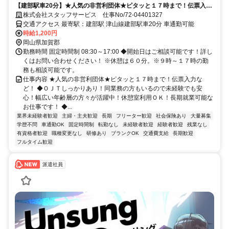
【建部駅車20分】★人気の非営利団体★ピタッと１７時まで！伝票入力
など！ 直接雇用実績あり！
株式会社スタッフサービス 仕事No/72-04401327
交通アクセス 最寄駅：建部駅 津山線建部駅車20分 車通勤可能
時給1,200円
岡山県加賀郡
勤務時間 固定時間制 08:30～17:00 ◆開始日はご相談可能です！詳し
くはお問い合わせください！ ※休憩は６０分。※９時～１７時の勤
務も相談可能です。
仕事内容 ★人気の非営利団体★ピタッと１７時まで！伝票入力な
ど！ ◆ＯＪＴしっかりあり！同業務の方もいるので未経験でも安
心！幅広い年齢層の方々が活躍中！休憩室利用ＯＫ！長期就業可能な
お仕事です！ ◆...
業界未経験者歓迎
主婦・主夫歓迎
長期
フリーター歓迎
社会保険あり
大量募集
学歴不問
車通勤OK
固定時間制
転勤なし
未経験者歓迎
経験者歓迎
残業なし
有資格者歓迎
職種変更なし
研修あり
ブランクOK
交通費支給
長期歓迎
フルタイム歓迎
派遣社員