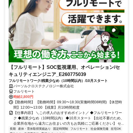
【フルリモート】SOC監視運用、オペレーション/セ
キュリティエンジニア_E260775039
フルリモートワーク/残業少なめ（10時間以内）/10月スタート
パーソルクロステクノロジー株式会社
フルリモート
時給2,800円
【勤務時間】 【勤務時間】09:30〜18:30(実働時間08時間) 【休憩時
間】12:00〜13:00 【残業】月10時間程度
【仕事内容】 ＼この求人のおすすめポイント／ ◆フルリモートワー
ク ◆残業少なめ（10時間以内） ◆10月スタート 【出社不要のため、
企業所在地から遠方にお住まいの方もお気軽にご応募ください】 セ...
長期
産休・育休取得実績あり
固定時間制
フルリモート
社会保険完備
在宅OK