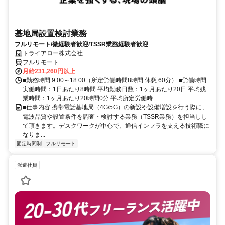
基地局設置検討業務
フルリモート/微経験者歓迎/TSSR業務経験者歓迎
トライアロー株式会社
フルリモート
月給231,260円以上
■勤務時間 9:00～18:00（所定労働時間8時間 休憩:60分） ■労働時間
実働時間：1日あたり8時間 平均勤務日数：1ヶ月あたり20日 平均残
業時間：1ヶ月あたり20時間0分 平均所定労働時...
■仕事内容 携帯電話基地局（4G/5G）の新設や設備増設を行う際に、
電波品質や設置条件を調査・検討する業務（TSSR業務）を担当しし
て頂きます。デスクワークが中心で、通信インフラを支える技術職に
なりま...
固定時間制
フルリモート
派遣社員