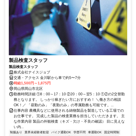
製品検査スタッフ
製品検査スタッフ
株式会社ナイスジョブ
交通・アクセス 金川駅から車で約5〜7分
時給1,500円～1,875円
岡山県岡山市北区
勤務時間詳細 ①8：00～17：10 ②20：00～翌5：10 ①②の2交替勤
務となります。 しっかり稼ぎたい方におすすめ！ ＼働き方の相談
OK！／ 「昼勤のみ」「夜勤のみ」の専属勤務も可能です。...
仕事内容 農機具などに使用される鋳物製品を製造している工場での
お仕事です。 完成した製品の検査業務を担当していただきます。 主
な作業内容 製品の外観検査（キズ・欠け・不良の確認） 目に見えな
い内...
制服あり
業界未経験者歓迎
バイク通勤OK
学歴不問
車通勤OK
固定時間制