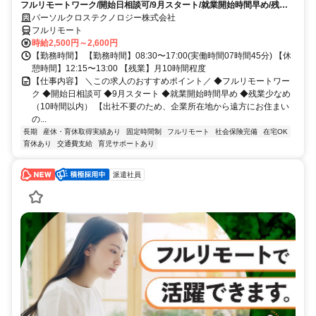
フルリモートワーク/開始日相談可/9月スタート/就業開始時間早め/残業
少なめ（10時間以内）
パーソルクロステクノロジー株式会社
フルリモート
時給2,500円～2,600円
【勤務時間】 【勤務時間】08:30〜17:00(実働時間07時間45分) 【休
憩時間】12:15〜13:00 【残業】月10時間程度
【仕事内容】 ＼この求人のおすすめポイント／ ◆フルリモートワー
ク ◆開始日相談可 ◆9月スタート ◆就業開始時間早め ◆残業少なめ
（10時間以内） 【出社不要のため、企業所在地から遠方にお住まい
の...
長期
産休・育休取得実績あり
固定時間制
フルリモート
社会保険完備
在宅OK
育休あり
交通費支給
育児サポートあり
派遣社員