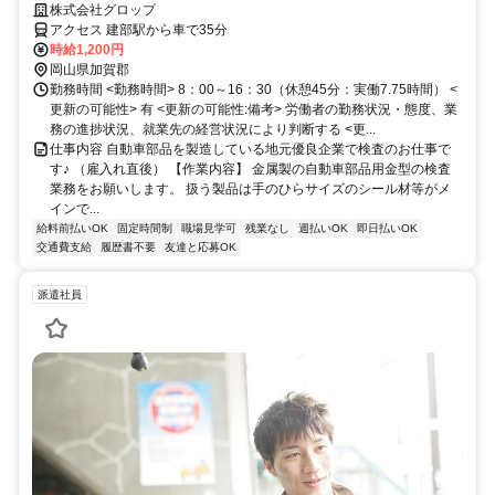
務
株式会社グロップ
アクセス 建部駅から車で35分
時給1,200円
岡山県加賀郡
勤務時間 <勤務時間> 8：00～16：30（休憩45分：実働7.75時間） <
更新の可能性> 有 <更新の可能性:備考> 労働者の勤務状況・態度、業
務の進捗状況、就業先の経営状況により判断する <更...
仕事内容 自動車部品を製造している地元優良企業で検査のお仕事で
す♪ （雇入れ直後） 【作業内容】 金属製の自動車部品用金型の検査
業務をお願いします。 扱う製品は手のひらサイズのシール材等がメ
インで...
給料前払いOK
固定時間制
職場見学可
残業なし
週払いOK
即日払いOK
交通費支給
履歴書不要
友達と応募OK
派遣社員