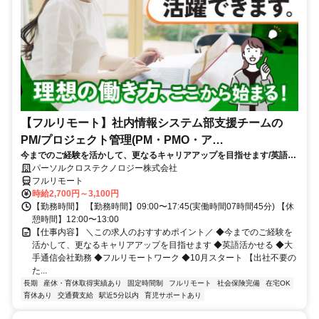
【フルリモート】社内情報システム部支援チームの
PM/プロジェクト管理(PM・PMO・ア
今までのご経験を活かして、更なるキャリアアップを目指せます/英語活
シ)_N260774362
かせる/大手通信会社勤務/フルリモートワーク/10月スタート
パーソルクロステクノロジー株式会社
フルリモート
時給2,700円～3,100円
【勤務時間】 【勤務時間】09:00〜17:45(実働時間07時間45分) 【休
憩時間】12:00〜13:00
【仕事内容】 ＼この求人のおすすめポイント／ ◆今までのご経験を
活かして、更なるキャリアアップを目指せます ◆英語活かせる ◆大
手通信会社勤務 ◆フルリモートワーク ◆10月スタート 【出社不要の
た...
長期
産休・育休取得実績あり
固定時間制
フルリモート
社会保険完備
在宅OK
育休あり
交通費支給
駅近5分以内
育児サポートあり