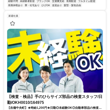
経験不問
未経験者歓迎
ブランクOK
交通費支給
長期歓迎
フルタイム歓迎
長期休暇あり
寮・社宅あり
ひげOK
送迎あり
髪型・髪色自由
派遣社員
【検査・検品】手のひらサイズ部品の検査スタッフ/日
勤/OKH0010/164975
【吉備中央町】★時給1,200円★日勤◎未経験OK◎自動車部品の検査業