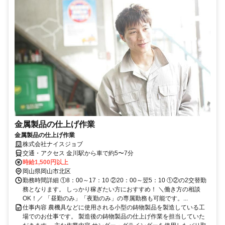
金属製品の仕上げ作業
金属製品の仕上げ作業
株式会社ナイスジョブ
交通・アクセス 金川駅から車で約5〜7分
時給1,500円以上
岡山県岡山市北区
勤務時間詳細 ①8：00～17：10 ②20：00～翌5：10 ①②の2交替勤
務となります。 しっかり稼ぎたい方におすすめ！ ＼働き方の相談
OK！／ 「昼勤のみ」「夜勤のみ」の専属勤務も可能です。...
仕事内容 農機具などに使用される小型の鋳物製品を製造している工
場でのお仕事です。 製造後の鋳物製品の仕上げ作業を担当していた