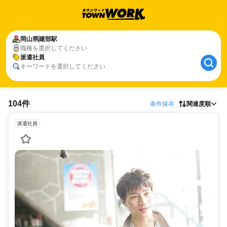
岡山県
建部駅
職種を選択してください
派遣社員
キーワードを選択してください
104件
条件保存
関連度順
派遣社員