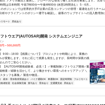
曜日: アメリカ拠点と連携し、グローバルな環境で働く正社員を募集します。 完全
時間は日本時間: 午前7時00分〜午後4時00分 (休憩1時間含む） 5－6月...
 このポジションでは世界的大手IT企業の広告コンテンツの管理・最適化を行うチー
分析やクライアントのポリシー遵守を確認し、顧客のウェブサイトへの流入数増加
ルリモート
昇給あり
フトウエア(AUTOSAR)開発 システムエンジニア
コン
00円～500,000円
ト
 9:00～18:00 【残業について】 プロジェクトや時期により、業務の
ルが変動します。それに応じて残業も発生しますが、長時間や深夜の残
せんのでご安心ください。
】 【AUTOSAR開発経験者、必見！】 ✅車載制御ソフトウエア開発✅案
能検査 ✅経験を活かして、より働きやすい環境へのキャリアアップ ＼
スタッフを募集／ 製造や物流...
り
産休・育休取得実績あり
バイク通勤OK
車通勤OK
固定時間制
フルリモート
資格者歓迎
社会保険完備
賞与あり
育休あり
交通費支給
昇給あり