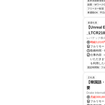
業界未経験者歓
副業・WワークO
フリーター歓迎
車通勤OK
平日
派遣社員
【Unre
_LTCR21
レバテック株
時給3,01
フルリモー
勤務時間・曜
仕事内容:
いただきます
を利用した各
固定時間制
フ
正社員
【韓国語・
要
Drake Internat
月給300,0
フルリモー