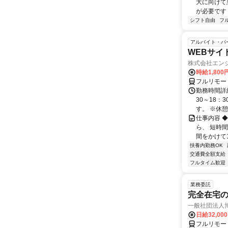
大に向けて
が必要です！
シフト自由
フ
アルバイト・パ
WEBサイ
株式会社エン
時給1,800
フルリモー
勤務時間詳細
30～18：
す。 ※休憩は
仕事内容 
ら、 短時
間をかけて1
扶養内勤務OK
交通費全額支給
フルタイム歓迎
業務委託
完全在宅
一般社団法人
日給32,00
フルリモー