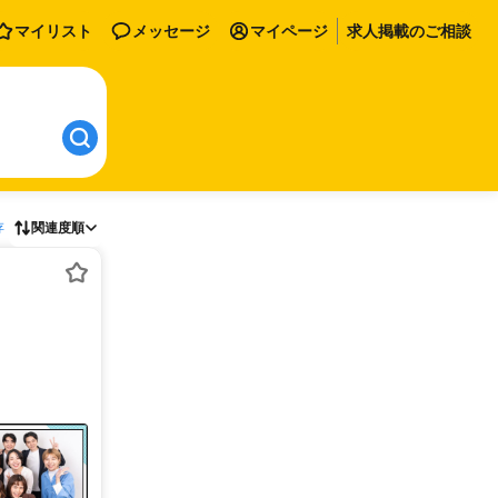
マイリスト
メッセージ
マイページ
求人掲載のご相談
存
関連度順