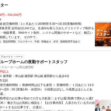
スター
00円～350,000円
ト
 総労働時間：1ヶ月あたり160時間 9:30〜18:30(実働8時間)
●募集背景 合同会社Linkでは、生成AIを取り入れたクリエイティブ制作を
C・物販事業、Webサイト制作、システム関連のサポートなど、幅広い
開しています。 その中で...
り
固定時間制
フルリモート
午前
研修あり
夕方
資格取得手当あり
アルバイト・パート
グループホームの夜勤サポートスタッフ
ンクルーホーム岡山建部町
0円以上
交通アクセス 最寄駅：津山線 建部駅 津山線 建部駅から徒歩4分
市北区
形労働時間制 ＜ 勤務時間は以下を参照 ＞ 実働時間： １日あたり 14.0
00〜翌9：00 (実働14h・休憩2h） ※残業ほぼなし ※残業はほとんどあ
...
夜勤専従のお仕事が初めての方も大歓迎〇 まずは週1勤務で慣れたら週2
OK！ 働き方はお気軽に相談を！ 【お仕事内容】 入居されている方の自
ートするお仕事です。 介護が...