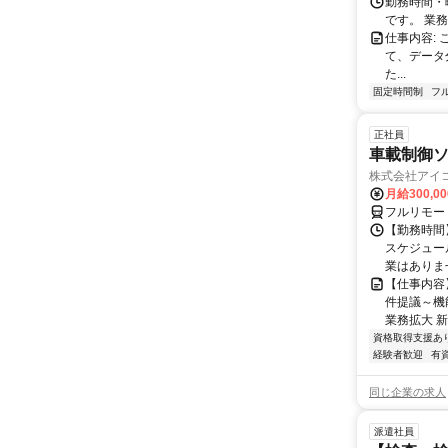
勤務時間・
です。 業務
仕事内容:
て、データ
た...
固定時間制
フ
正社員
車載制御ソ
株式会社アイ
月給300,0
フルリモー
【勤務時間】
スケジュー
業はありま
【仕事内容
件提議～機
業務拡大 新
資格取得支援あ
経験者歓迎
有
同じ企業の求人
派遣社員