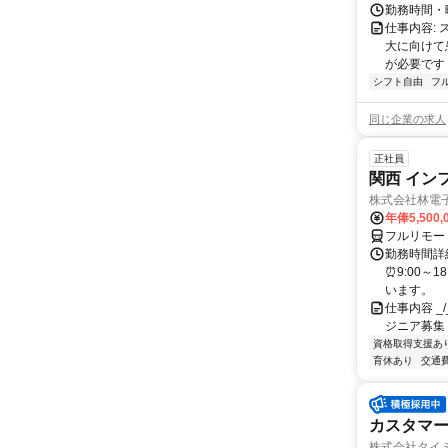
勤務時間・曜
仕事内容:
大に向けて
が必要です！
シフト自由
フ
同じ企業の求人
正社員
関西 イン
株式会社林電
年俸5,500,
フルリモー
勤務時間詳細
⏰9:00～
います。
仕事内容 _/_
ジニア募集
資格取得支援あ
育休あり
交通
カスタマー
株式会社タイ