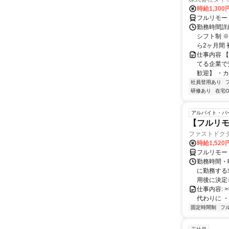
時給1,300
フルリモー
勤務時間詳細
シフト制 
ら2ヶ月間 
仕事内容 
てる企業で
歓迎】 ・カ
社員登用あり
研修あり
在宅O
アルバイト・パ
【フルリモ
ファストドク
時給1,52
フルリモー
勤務時間・
に勤務する
用後に決定し
仕事内容: >>
代わりに ・
固定時間制
フ