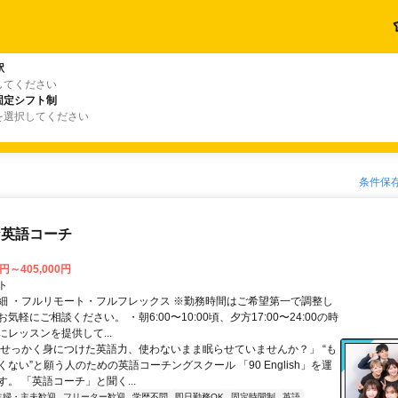
駅
してください
固定シフト制
を選択してください
条件保
な英語コーチ
0円～405,000円
ト
細 ・フルリモート・フルフレックス ※勤務時間はご希望第一で調整し
気軽にご相談ください。 ・朝6:00〜10:00頃、夕方17:00〜24:00の時
レッスンを提供して...
「せっかく身につけた英語力、使わないまま眠らせていませんか？」 “も
ない”と願う人のための英語コーチングスクール 「90 English」を運
。 「英語コーチ」と聞く...
主婦・主夫歓迎
フリーター歓迎
学歴不問
即日勤務OK
固定時間制
英語