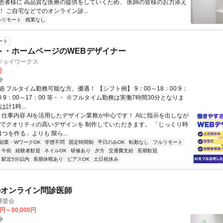
患者様に 高品質な医療の提供をしていくため、 医師の皆様のお力添え
 ご自宅などでのオンライン診...
ルリモート
残業なし
ート
ト・ホームページのWEBデザイナー
ジョイワークス
円
ト
 フルタイム勤務可能な方、優遇！ 【シフト例】 9：00～18：00 9：
30 9：00～17：00 等・・ ※フルタイム勤務は実働7時間30分となりま
計1時...
◆ 仕事内容 AIを活用したデザイン業務が中心です！ AIに指示を出しなが
間でクオリティの高いデザインを 制作していただきます。 「じっくり時
つを作る」よりも 限ら...
副業・WワークOK
学歴不問
固定時間制
平日のみOK
転勤なし
フルリモート
午前
経験者歓迎
ネイルOK
研修あり
夕方
交通費支給
長期歓迎
駅近5分以内
長期休暇あり
ピアスOK
土日祝休み
のオンライン問診医師
博愛会
0円～80,000円
ト