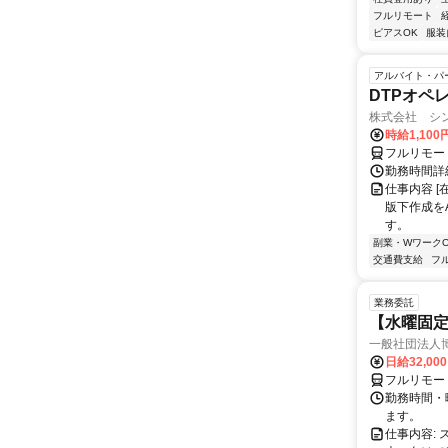
フルリモート
ピアスOK
服装
アルバイト・パ
DTPオペ
株式会社 シ
時給1,100
フルリモー
勤務時間詳細
仕事内容 [
版下作成をAdo
す。
副業・WワークO
交通費支給
フ
業務委託
【水曜固
一般社団法人
日給32,00
フルリモー
勤務時間・曜
ます。
仕事内容: