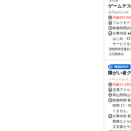
正社員
ゲームテ
合同会社Link
月給267,0
フルリモー
勤務時間詳細
仕事内容 
はじめ、E
サービスを展
資格取得支援あ
土日祝休み
障がい者
ソーシャルイ
日給17,36
岡山県岡山
勤務時間 変
時間 17：
りません。 週
仕事内容 
勤務なども
立支援をサポ