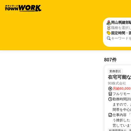
岡山県
建部
職種を選択
固定時間・
キーワード
807件
業務委託
在宅可能
90株式会社
月給60,00
フルリモー
勤務時間詳
ますので、お
間帯を中心に
仕事内容 
う挫折したく
営しています
社員登用あり