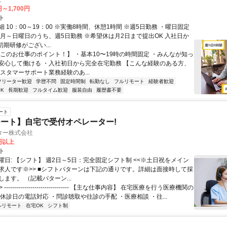
円～1,700円
ト
 10：00～19：00 ※実働8時間、休憩1時間 ※週5日勤務 ・曜日固定
※月～日曜日のうち、週5日勤務 ※希望休は月2日まで提出OK 入社日か
初期研修がござい...
【このお仕事のポイント！】 ・基本10〜19時の時間固定 ・みんなが知っ
安心して働ける ・入社初日から完全在宅勤務 【こんな経験のある方、
スタマーサポート業務経験のあ...
フリーター歓迎
学歴不問
固定時間制
転勤なし
フルリモート
経験者歓迎
K
長期歓迎
フルタイム歓迎
服装自由
履歴書不要
ート
ート】自宅で受付オペレーター!
ター株式会社
0円以上
ト
曜日: 【シフト】 週2日～5日：完全固定シフト制 <<※土日祝をメイン
求人です※>> ■シフトパターンは下記の通りです。詳細は面接時して採
ます。 （記載パターン...
 -------------------------------- 【主な仕事内容】 在宅医療を行う医療機関の
休診日の電話対応 ・問診聴取や往診の手配 ・医療相談 ・往...
ルリモート
在宅OK
シフト制