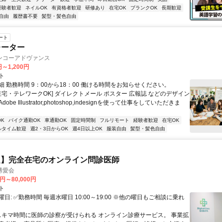
経験者歓迎
ネイルOK
有資格者歓迎
研修あり
在宅OK
ブランクOK
長期歓迎
自由
履歴書不要
髪型・髪色自由
ート
レーター
ンコーアドヴァンス
円～1,200円
ト
 勤務時間 9：00から18：00 働ける時間をお知らせください。
在宅・テレワークOK] ダイレクトメール ポスター 広報誌 などのデザイン
be Illustrator,photoshop,indesignを使って仕事をしていただきま
K
バイク通勤OK
車通勤OK
固定時間制
フルリモート
経験者歓迎
在宅OK
ルタイム歓迎
週2・3日からOK
週4日以上OK
服装自由
髪型・髪色自由
定】完全在宅のオンライン問診医師
博愛会
0円～80,000円
ト
日: ✅勤務時間 毎週水曜日 10:00～19:00 ※他の曜日もご相談に乗れ
 スキマ時間に医師の診察が受けられる オンライン診療サービス。 事業拡