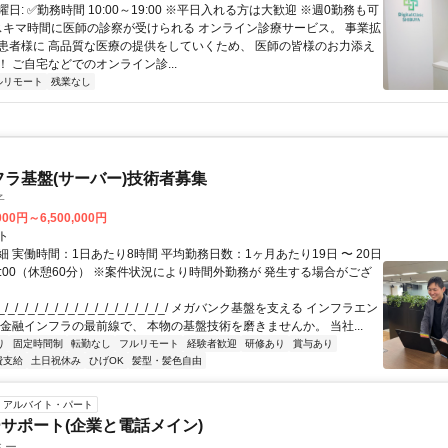
日: ✅勤務時間 10:00～19:00 ※平日入れる方は大歓迎 ※週0勤務も可
 スキマ時間に医師の診察が受けられる オンライン診療サービス。 事業拡
患者様に 高品質な医療の提供をしていくため、 医師の皆様のお力添え
 ご自宅などでのオンライン診...
ルリモート
残業なし
フラ基盤(サーバー)技術者募集
子
000円～6,500,000円
ト
 実働時間：1日あたり8時間 平均勤務日数：1ヶ月あたり19日 〜 20日
18:00（休憩60分） ※案件状況により時間外勤務が 発生する場合がござ
/_/_/_/_/_/_/_/_/_/_/_/_/_/_/_/_/ メガバンク基盤を支える インフラエン
 金融インフラの最前線で、 本物の基盤技術を磨きませんか。 当社...
り
固定時間制
転勤なし
フルリモート
経験者歓迎
研修あり
賞与あり
費支給
土日祝休み
ひげOK
髪型・髪色自由
アルバイト・パート
サポート(企業と電話メイン)
ミー