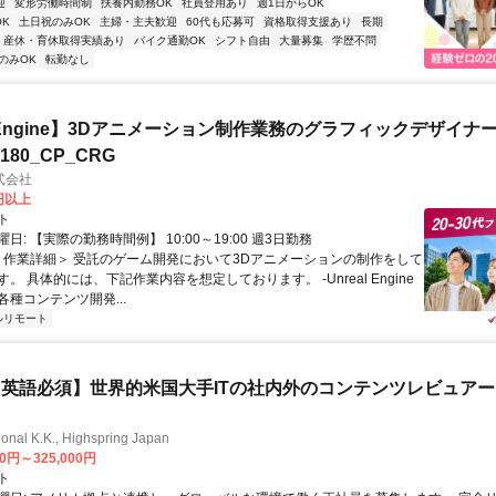
迎
変形労働時間制
扶養内勤務OK
社員登用あり
週1日からOK
K
土日祝のみOK
主婦・主夫歓迎
60代も応募可
資格取得支援あり
長期
産休・育休取得実績あり
バイク通勤OK
シフト自由
大量募集
学歴不問
のみOK
転勤なし
al Engine】3Dアニメーション制作業務のグラフィックデザイナ
8180_CP_CRG
式会社
0円以上
ト
日: 【実際の勤務時間例】 10:00～19:00 週3日勤務
 ＜作業詳細＞ 受託のゲーム開発において3Dアニメーションの制作をして
。 具体的には、下記作業内容を想定しております。 -Unreal Engine
種コンテンツ開発...
ルリモート
英語必須】世界的米国大手ITの社内外のコンテンツレビュア
ional K.K., Highspring Japan
00円～325,000円
ト