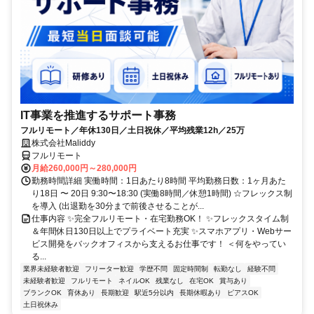
IT事業を推進するサポート事務
フルリモート／年休130日／土日祝休／平均残業12h／25万
株式会社Maliddy
フルリモート
月給260,000円～280,000円
勤務時間詳細 実働時間：1日あたり8時間 平均勤務日数：1ヶ月あた
り18日 〜 20日 9:30〜18:30 (実働8時間／休憩1時間) ☆フレックス制
を導入 (出退勤を30分まで前後させることが...
仕事内容 ✨完全フルリモート・在宅勤務OK！ ✨フレックスタイム制
＆年間休日130日以上でプライベート充実 ✨スマホアプリ・Webサー
ビス開発をバックオフィスから支えるお仕事です！ ＜何をやってい
る...
業界未経験者歓迎
フリーター歓迎
学歴不問
固定時間制
転勤なし
経験不問
未経験者歓迎
フルリモート
ネイルOK
残業なし
在宅OK
賞与あり
ブランクOK
育休あり
長期歓迎
駅近5分以内
長期休暇あり
ピアスOK
土日祝休み