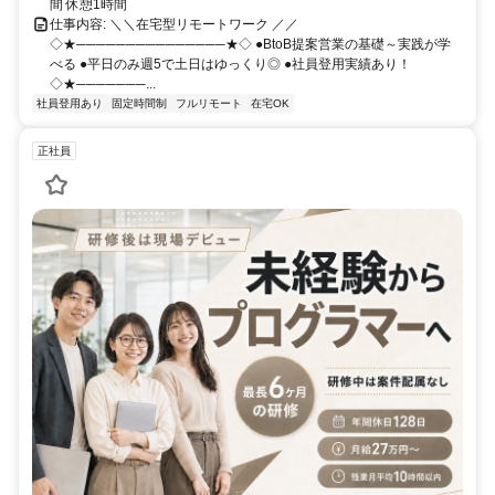
間 休憩1時間
仕事内容: ＼＼在宅型リモートワーク ／／
◇★───────────────★◇ ●BtoB提案営業の基礎～実践が学
べる ●平日のみ週5で土日はゆっくり◎ ●社員登用実績あり！
◇★───────...
社員登用あり
固定時間制
フルリモート
在宅OK
正社員