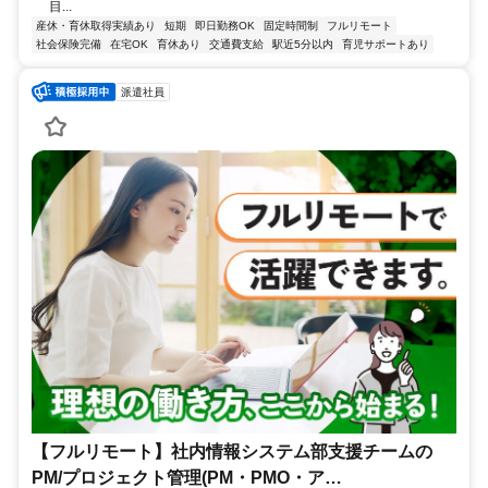
目...
産休・育休取得実績あり
短期
即日勤務OK
固定時間制
フルリモート
社会保険完備
在宅OK
育休あり
交通費支給
駅近5分以内
育児サポートあり
派遣社員
【フルリモート】社内情報システム部支援チームの
PM/プロジェクト管理(PM・PMO・ア