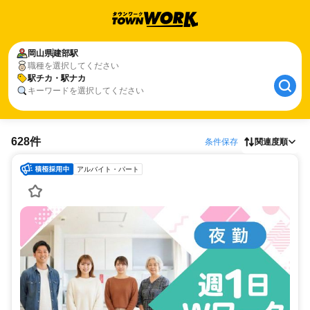
岡山県
建部駅
職種を選択してください
駅チカ・駅ナカ
キーワードを選択してください
628件
条件保存
関連度順
アルバイト・パート