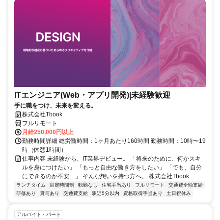
ITエンジニア(Web・アプリ開発)|未経験歓迎
手に職をつけ、未来を変える。
株式会社Tbook
フルリモート
月給250,000円以上
勤務時間詳細 総労働時間：1ヶ月あたり160時間 勤務時間：10時〜19
時（休憩1時間）
仕事内容 未経験から、IT業界デビュー。 「将来のために、何かスキ
ルを身につけたい」 「もっと自由な働き方をしたい」 「でも、自分
にできるのか不安…」 そんな想いを持つ方へ。 株式会社Tbook...
ランチタイム
固定時間制
転勤なし
住宅手当あり
フルリモート
交通費全額支給
研修あり
賞与あり
交通費支給
駅近5分以内
資格取得手当あり
土日祝休み
アルバイト・パート