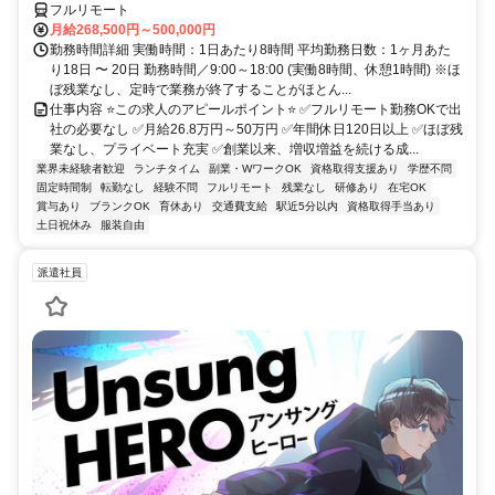
フルリモート
月給268,500円～500,000円
勤務時間詳細 実働時間：1日あたり8時間 平均勤務日数：1ヶ月あた
り18日 〜 20日 勤務時間／9:00～18:00 (実働8時間、休憩1時間) ※ほ
ぼ残業なし、定時で業務が終了することがほとん...
仕事内容 ⭐この求人のアピールポイント⭐ ✅フルリモート勤務OKで出
社の必要なし ✅月給26.8万円～50万円 ✅年間休日120日以上 ✅ほぼ残
業なし、プライベート充実 ✅創業以来、増収増益を続ける成...
業界未経験者歓迎
ランチタイム
副業・WワークOK
資格取得支援あり
学歴不問
固定時間制
転勤なし
経験不問
フルリモート
残業なし
研修あり
在宅OK
賞与あり
ブランクOK
育休あり
交通費支給
駅近5分以内
資格取得手当あり
土日祝休み
服装自由
派遣社員