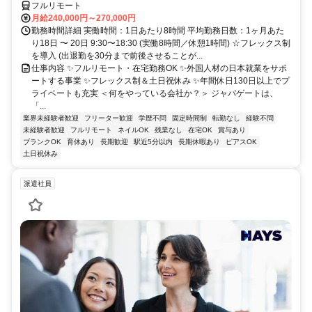
フルリモート
月給240,000円～270,000円
勤務時間詳細 実働時間：1日あたり8時間 平均勤務日数：1ヶ月あた
り18日 〜 20日 9:30〜18:30 (実働8時間／休憩1時間) ☆フレックス制
を導入 (出退勤を30分まで前後させることが...
仕事内容 ✨フルリモート・在宅勤務OK ✨外国人材の日本就業をサポ
ートする事業 ✨フレックス制＆土日祝休み ✨年間休日130日以上でプ
ライベートも充実 ＜何をやっている会社か？＞ ジャパゲートは、
「...
業界未経験者歓迎
フリーター歓迎
学歴不問
固定時間制
転勤なし
経験不問
未経験者歓迎
フルリモート
ネイルOK
残業なし
在宅OK
賞与あり
ブランクOK
育休あり
長期歓迎
駅近5分以内
長期休暇あり
ピアスOK
土日祝休み
派遣社員