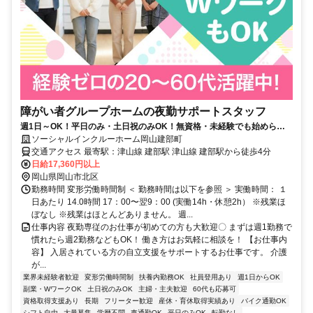
障がい者グループホームの夜勤サポートスタッフ
週1日～OK！平日のみ・土日祝のみOK！無資格・未経験でも始められ
ます。目の前の人に喜んでいただくことに、一生懸命になれる仕事で
ソーシャルインクルーホーム岡山建部町
す。
交通アクセス 最寄駅：津山線 建部駅 津山線 建部駅から徒歩4分
日給17,360円以上
岡山県岡山市北区
勤務時間 変形労働時間制 ＜ 勤務時間は以下を参照 ＞ 実働時間： １
日あたり 14.0時間 17：00〜翌9：00 (実働14h・休憩2h） ※残業ほ
ぼなし ※残業はほとんどありません。 週...
仕事内容 夜勤専従のお仕事が初めての方も大歓迎〇 まずは週1勤務で
慣れたら週2勤務などもOK！ 働き方はお気軽に相談を！ 【お仕事内
容】 入居されている方の自立支援をサポートするお仕事です。 介護
が...
業界未経験者歓迎
変形労働時間制
扶養内勤務OK
社員登用あり
週1日からOK
副業・WワークOK
土日祝のみOK
主婦・主夫歓迎
60代も応募可
資格取得支援あり
長期
フリーター歓迎
産休・育休取得実績あり
バイク通勤OK
シフト自由
大量募集
学歴不問
車通勤OK
平日のみOK
転勤なし