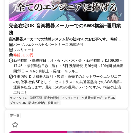
完全在宅OK 音楽機器メーカーでのAWS構築~運用業
務
音楽機器メーカーでの情報システム部の社内SEのお仕事です。 時給
3050円！基本はフル在宅が可能です！ （状況によって出社有り） AWS
パーソルエクセルHRパートナーズ 株式会社
構築の上流工程にも携われます！ご本人負担が約4割でとってもお得な
フルリモート
パナソニック健保に加入頂けます！
時給3,050円
勤務時間 ・勤務曜日：月・火・水・木・金 ・勤務時間： [1] 09:00～
17:45 ・最低勤務日数（週）：5日 残業時間:月9時間～19時間 就業期
間:即日～ ※6ヶ月以上（長期） ※フル...
仕事内容 ＤＪ機器の設計・製造・販売でのネットワークエンジニア
のお仕事 社内SEとして、ゼロトラストの共通基盤向けのAWS構築～
運用を担当します。最初はAWSの運用がメインですが、構築の上流
工程にも...
ランチタイム
学歴不問
固定時間制
フルリモート
交通費全額支給
在宅OK
ブランクOK
駅近5分以内
服装自由
正社員