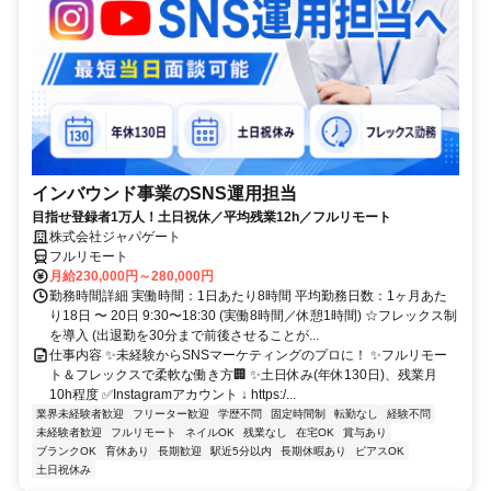
インバウンド事業のSNS運用担当
目指せ登録者1万人！土日祝休／平均残業12h／フルリモート
株式会社ジャパゲート
フルリモート
月給230,000円～280,000円
勤務時間詳細 実働時間：1日あたり8時間 平均勤務日数：1ヶ月あた
り18日 〜 20日 9:30〜18:30 (実働8時間／休憩1時間) ☆フレックス制
を導入 (出退勤を30分まで前後させることが...
仕事内容 ✨未経験からSNSマーケティングのプロに！ ✨フルリモー
ト＆フレックスで柔軟な働き方🏢 ✨土日休み(年休130日)、残業月
10h程度 ✅Instagramアカウント ↓ https:/...
業界未経験者歓迎
フリーター歓迎
学歴不問
固定時間制
転勤なし
経験不問
未経験者歓迎
フルリモート
ネイルOK
残業なし
在宅OK
賞与あり
ブランクOK
育休あり
長期歓迎
駅近5分以内
長期休暇あり
ピアスOK
土日祝休み