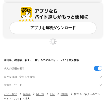
アプリを無料ダウンロード
岡山県、建部駅、駅チカ・駅ナカのアルバイト・バイト求人情報
求人の詳細を表示
条件を追加・変更して検索
市区町村を追加・変更
関連キーワード
完全在宅ワーク 全国
シール貼り 在宅
現在地周辺
ガチャガチャ
犬カフェ
岡山県
駅を追加・変更
バイトTOP
岡山県
岡山市
北区
建部駅
駅チカ・駅ナカのアル
岡山県
すべて
バイト・バイト・求人
岡山市
すべて
職種を追加・変更
JR山陽本線(姫路～岡山)
北区
中区
東区
南区
三石駅
吉永駅
和気駅
熊山駅
万富駅
瀬戸駅
上道駅
東岡山駅
高島駅
西川原駅
岡山駅