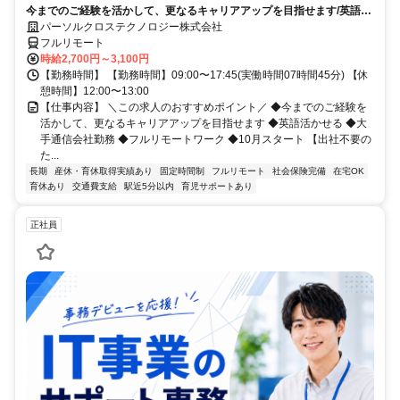
今までのご経験を活かして、更なるキャリアアップを目指せます/英語活
シ)_N260774362
かせる/大手通信会社勤務/フルリモートワーク/10月スタート
パーソルクロステクノロジー株式会社
フルリモート
時給2,700円～3,100円
【勤務時間】 【勤務時間】09:00〜17:45(実働時間07時間45分) 【休
憩時間】12:00〜13:00
【仕事内容】 ＼この求人のおすすめポイント／ ◆今までのご経験を
活かして、更なるキャリアアップを目指せます ◆英語活かせる ◆大
手通信会社勤務 ◆フルリモートワーク ◆10月スタート 【出社不要の
た...
長期
産休・育休取得実績あり
固定時間制
フルリモート
社会保険完備
在宅OK
育休あり
交通費支給
駅近5分以内
育児サポートあり
正社員