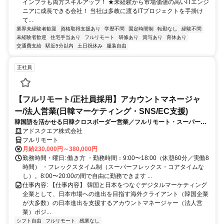
インフラも両方スキルアップ！ ★未経験から市場価値の高いITエンジ
ニアに成長できる会社！ 当社は多岐に渡るITプロジェクトを手掛け
て...
業界未経験者歓迎
資格取得支援あり
学歴不問
固定時間制
転勤なし
経験不問
未経験者歓迎
住宅手当あり
フルリモート
研修あり
賞与あり
育休あり
交通費支給
駅近5分以内
土日祝休み
服装自由
正社員
【フルリモート/正社員採用】アカウントマネージャ
ー/法人営業(日韓マーケティング・SNS/EC支援)
韓国語を活かせる日韓クロスボーダー営業／フルリモート・スーパーフ
レックス
アドスクエア株式会社
フルリモート
月給230,000円～380,000円
勤務時間・曜日: 働き方 ・勤務時間：9:00〜18:00（休憩60分／実働8
時間） ・フレックスタイム制（スーパーフレックス・コアタイムな
し）。8:00〜20:00の間で自由に勤務できます ...
仕事内容: 【仕事内容】 韓国と日本をつなぐデジタルマーケティング
企業として、日本市場への進出を目指す海外クライアント（韓国企業
が大多数）の日本進出を支援するアカウントマネージャー（法人営
業）ポジ...
シフト自由
フルリモート
残業なし