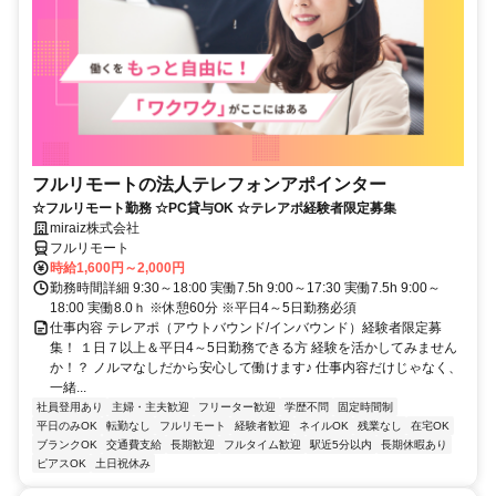
フルリモートの法人テレフォンアポインター
☆フルリモート勤務 ☆PC貸与OK ☆テレアポ経験者限定募集
miraiz株式会社
フルリモート
時給1,600円～2,000円
勤務時間詳細 9:30～18:00 実働7.5h 9:00～17:30 実働7.5h 9:00～
18:00 実働8.0ｈ ※休憩60分 ※平日4～5日勤務必須
仕事内容 テレアポ（アウトバウンド/インバウンド）経験者限定募
集！ １日７以上＆平日4～5日勤務できる方 経験を活かしてみません
か！？ ノルマなしだから安心して働けます♪ 仕事内容だけじゃなく、
一緒...
社員登用あり
主婦・主夫歓迎
フリーター歓迎
学歴不問
固定時間制
平日のみOK
転勤なし
フルリモート
経験者歓迎
ネイルOK
残業なし
在宅OK
ブランクOK
交通費支給
長期歓迎
フルタイム歓迎
駅近5分以内
長期休暇あり
ピアスOK
土日祝休み