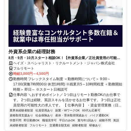
外資系企業の経理財務
8月・9月・10月スタート相談OK！【外資系企業／正社員登用の可能性
大／700万～800万／リモート勤務OK】経理財務
ヘイズ・スペシャリスト・リクルートメント・ジャパン株式会社
フルリモート
時給3,000円～4,500円
勤務時間 フレックスタイム制度 ＜勤務時間について＞ 9:00～
17:00(実働7時間00分 休憩1時間) ※残業月5～10時間程度 ＜勤務開始
時期＞ 即日～ ※スタート日相談可
仕事内容 ＼おすすめポイント／ 1つ目はリモート勤務OKのお仕事で
す。 2つ目は経験、英語スキルを活かせるお仕事です。 3つ目は正社
員登用の可能性大の求人です。 【 仕事内容 】 ・資金管理業務（日...
業界未経験者歓迎
社員登用あり
副業・WワークOK
60代も応募可
資格取得支援あり
社会保険あり
産休・育休取得実績あり
バイク通勤OK
学歴不問
即日勤務OK
職場見学可
平日のみOK
賞与年1回あり
経験不問
英語
未経験者歓迎
フルリモート
交通費全額支給
経験者歓迎
研修あり