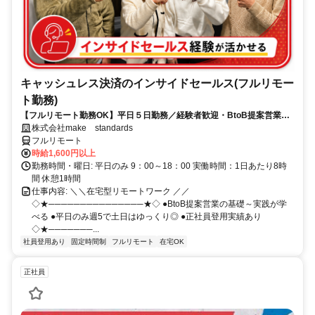
キャッシュレス決済のインサイドセールス(フルリモー
ト勤務)
【フルリモート勤務OK】平日５日勤務／経験者歓迎・BtoB提案営業で
スキルアップ
株式会社make standards
フルリモート
時給1,600円以上
勤務時間・曜日: 平日のみ 9：00～18：00 実働時間：1日あたり8時
間 休憩1時間
仕事内容: ＼＼在宅型リモートワーク ／／
◇★───────────────★◇ ●BtoB提案営業の基礎～実践が学
べる ●平日のみ週5で土日はゆっくり◎ ●正社員登用実績あり
◇★───────...
社員登用あり
固定時間制
フルリモート
在宅OK
正社員