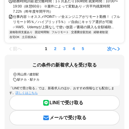
勤務時間詳細 総労働時間：1ヶ月あたり160時間 就業時間：10:00〜
19:00（休憩60分） ※案件によって変動あり ✅月平均残業時間
7.22h（昨年度年間平均）
仕事内容 ✨オススメPOINT✨ ✅全エンジニアがリモート勤務！（フル
リモート95％／ハイブリッド5％） ✅自由にキャリア選択が可能
✅AWS、Udemyが上限なしで使い放題 ✅書籍の購入も全額補助...
資格取得支援あり
固定時間制
フルリモート
交通費全額支給
経験者歓迎
在宅OK
土日祝休み
前へ
次へ
1
2
3
4
5
この条件の新着求人を受け取る
岡山県 / 建部駅
駅チカ・駅ナカ
「LINEで受け取る」では、新着求人のほか、おすすめ情報なども配信しま
す。
詳しくはこちら
LINEで受け取る
メールで受け取る