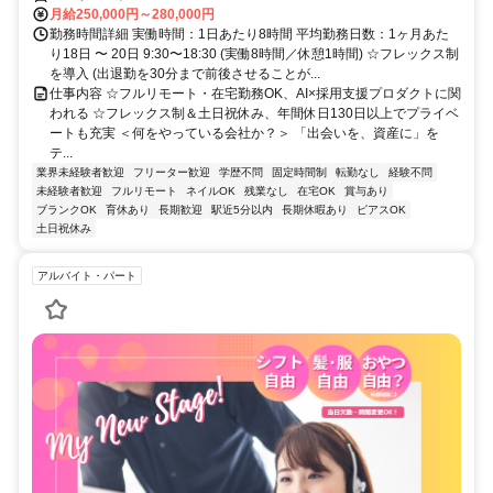
月給250,000円～280,000円
勤務時間詳細 実働時間：1日あたり8時間 平均勤務日数：1ヶ月あた
り18日 〜 20日 9:30〜18:30 (実働8時間／休憩1時間) ☆フレックス制
を導入 (出退勤を30分まで前後させることが...
仕事内容 ☆フルリモート・在宅勤務OK、AI×採用支援プロダクトに関
われる ☆フレックス制＆土日祝休み、年間休日130日以上でプライベ
ートも充実 ＜何をやっている会社か？＞ 「出会いを、資産に」を
テ...
業界未経験者歓迎
フリーター歓迎
学歴不問
固定時間制
転勤なし
経験不問
未経験者歓迎
フルリモート
ネイルOK
残業なし
在宅OK
賞与あり
ブランクOK
育休あり
長期歓迎
駅近5分以内
長期休暇あり
ピアスOK
土日祝休み
アルバイト・パート