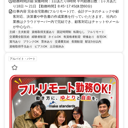
勤務時間詳細 実働時間：1日あたり8時間 平均勤務日数：1ヶ月あた
り18日 〜 21日 【勤務時間】8:45~17:45(休憩60分)
仕事内容 完全在宅勤務(フルリモート)で、会計データのチェックや顧
客対応、決算書や申告書の作成業務を行っていただきます。 社内の
業務はクラウドサーバー内で完結でき、顧客対応はチャットやメール
が中心なの...
主婦・主夫歓迎
資格取得支援あり
固定時間制
転勤なし
フルリモート
交通費全額支給
経験者歓迎
ネイルOK
有資格者歓迎
研修あり
在宅OK
賞与あり
ブランクOK
育休あり
交通費支給
長期歓迎
駅近5分以内
資格取得手当あり
ピアスOK
土日祝休み
アルバイト・パート