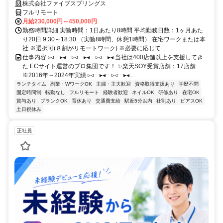
株式会社ファイブスプリングス
フルリモート
月給230,000円～450,000円
勤務時間詳細 実働時間：1日あたり8時間 平均勤務日数：1ヶ月あた
り20日 9:30～18:30 （実働8時間、休憩1時間） 在宅ワークまたは本
社 ※選択可(８割がリモートワーク) ※必要に応じて...
仕事内容 ▹◃┄▸◂┄▹◃┄▸◂┄▹◃┄▸◂ 当社は400店舗以上を支援してき
た ECサイト運営のプロ集団です！ ✨楽天SOY受賞店舗：17店舗
※2016年～2024年実績 ▹◃┄▸◂┄▹◃┄▸◂...
ランチタイム
副業・WワークOK
主婦・主夫歓迎
資格取得支援あり
学歴不問
固定時間制
転勤なし
フルリモート
経験者歓迎
ネイルOK
研修あり
在宅OK
賞与あり
ブランクOK
育休あり
交通費支給
駅近5分以内
社割あり
ピアスOK
土日祝休み
正社員