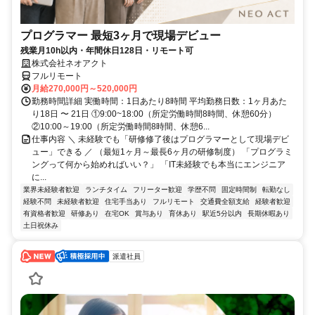
プログラマー 最短3ヶ月で現場デビュー
残業月10h以内・年間休日128日・リモート可
株式会社ネオアクト
フルリモート
月給270,000円～520,000円
勤務時間詳細 実働時間：1日あたり8時間 平均勤務日数：1ヶ月あた
り18日 〜 21日 ①9:00~18:00（所定労働時間8時間、休憩60分）
②10:00～19:00（所定労働時間8時間、休憩6...
仕事内容 ＼ 未経験でも「研修修了後はプログラマーとして現場デビ
ュー」できる ／ （最短1ヶ月～最長6ヶ月の研修制度） 「プログラミ
ングって何から始めればいい？」 「IT未経験でも本当にエンジニア
に...
業界未経験者歓迎
ランチタイム
フリーター歓迎
学歴不問
固定時間制
転勤なし
経験不問
未経験者歓迎
住宅手当あり
フルリモート
交通費全額支給
経験者歓迎
有資格者歓迎
研修あり
在宅OK
賞与あり
育休あり
駅近5分以内
長期休暇あり
土日祝休み
派遣社員