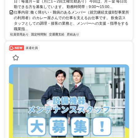
日：毎週月～金（月に1～2回土曜出勤あり） 今回は、月～金 毎日出
勤できる方を募集しています。 勤務時間帯：9:00〜15:00...
仕事内容: 働く障がい・難病のあるメンバー（就労継続支援B型事業所
の利用者）のカレー屋さんでの仕事を支えるお仕事です。 飲食店ス
タッフとしての調理・接客の業務と、メンバーへの支援・指導をする
職業指...
社員登用あり
固定時間制
交通費支給
昇給あり
派遣社員