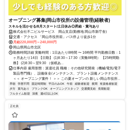
オープニング募集|岡山市役所の設備管理(経験者)
スキルを活かせる/8月スタート/土日休み◎昇給・賞与あり
株式会社不二ビルサービス 岡山支店(勤務地:岡山市新庁舎)
交通・アクセス 「岡山市役所前」バス停より徒歩1分
月給220,000円～240,000円
岡山県岡山市北区
勤務時間詳細 実働時間：1日あたり8時間 〜 16時間 平均勤務日数：1
ヶ月あたり14日 【日勤】 (1)8:30～17:30（実働8時間） 【25時間勤
務】 (2)8:30～翌9:30 （仮眠あ...
仕事内容 雇用形態：派遣社員 職種：その他研究開発（機械/電気/電子
製品専門職）、設備保全/メンテナンス、プラント設備メンテナンス
＜＜ オープニング案件！ ＞＞ この夏オープンの 新しい岡山市役所...
早朝
学歴不問
固定時間制
平日のみOK
午前
経験者歓迎
夜間
有資格者歓迎
夕方
賞与あり
ブランクOK
オープニングスタッフ
交通費支給
長期歓迎
フルタイム歓迎
深夜
週4日以上OK
正社員