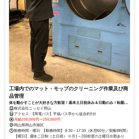
工場内でのマット・モップのクリーニング作業及び商
品管理
体を動かすことが大好きな方歓迎！基本土日祝休み＆日勤のみ！転勤な
し!残業ほぼなし！
株式会社ニッセイ岡山
アクセス: 【岡電バス】平福バス亭から徒歩約5分
月給200,000円～250,000円
岡山県岡山市南区
勤務時間・曜日: 【勤務時間】 8:30～17:30（休憩60分／実働8時間）
【曜日】 週休二日制（土日祝） ※月1～2回程度の土曜日出勤あり