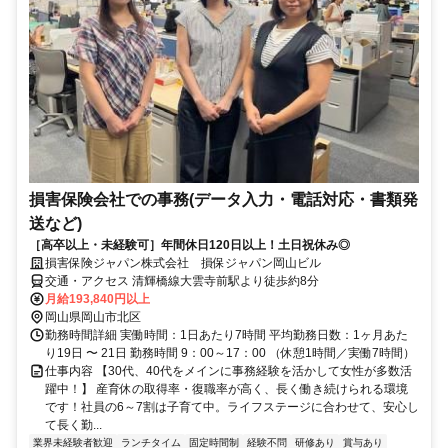
損害保険会社での事務(データ入力・電話対応・書類発
送など)
［高卒以上・未経験可］年間休日120日以上！土日祝休み◎
損害保険ジャパン株式会社 損保ジャパン岡山ビル
交通・アクセス 清輝橋線大雲寺前駅より徒歩約8分
月給193,840円以上
岡山県岡山市北区
勤務時間詳細 実働時間：1日あたり7時間 平均勤務日数：1ヶ月あた
り19日 〜 21日 勤務時間 9：00～17：00 （休憩1時間／実働7時間）
仕事内容 【30代、40代をメインに事務経験を活かして女性が多数活
躍中！】 産育休の取得率・復職率が高く、長く働き続けられる環境
です！社員の6～7割は子育て中。ライフステージに合わせて、安心し
て長く勤...
業界未経験者歓迎
ランチタイム
固定時間制
経験不問
研修あり
賞与あり