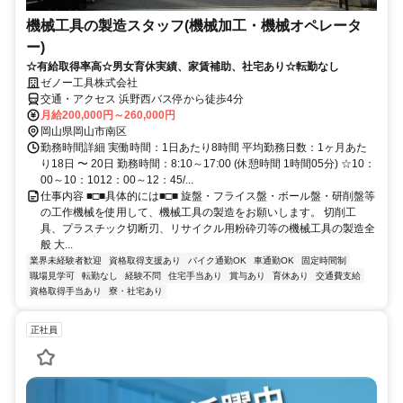
機械工具の製造スタッフ(機械加工・機械オペレータ
ー)
☆有給取得率高☆男女育休実績、家賃補助、社宅あり☆転勤なし
ゼノー工具株式会社
交通・アクセス 浜野西バス停から徒歩4分
月給200,000円～260,000円
岡山県岡山市南区
勤務時間詳細 実働時間：1日あたり8時間 平均勤務日数：1ヶ月あた
り18日 〜 20日 勤務時間：8:10～17:00 (休憩時間 1時間05分) ☆10：
00～10：1012：00～12：45/...
仕事内容 ■□■具体的には■□■ 旋盤・フライス盤・ボール盤・研削盤等
の工作機械を使用して、機械工具の製造をお願いします。 切削工
具、プラスチック切断刃、リサイクル用粉砕刃等の機械工具の製造全
般 大...
業界未経験者歓迎
資格取得支援あり
バイク通勤OK
車通勤OK
固定時間制
職場見学可
転勤なし
経験不問
住宅手当あり
賞与あり
育休あり
交通費支給
資格取得手当あり
寮・社宅あり
正社員