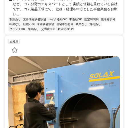
など、 ゴム分野のエキスパートとして 実績と信頼を重ねている会社
です。 ゴム製品工場にて、 総務・経理を中心とした事務業務をお願
い...
制服あり
業界未経験者歓迎
バイク通勤OK
車通勤OK
固定時間制
職場見学可
転勤なし
経験不問
未経験者歓迎
住宅手当あり
残業なし
賞与あり
ブランクOK
育休あり
交通費支給
駅近5分以内
正社員