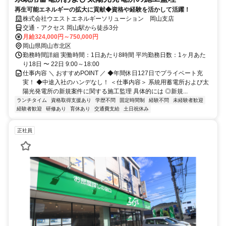
再生可能エネルギーの拡大に貢献◆資格や経験を活かして活躍！
株式会社ウエストエネルギーソリューション 岡山支店
交通・アクセス 岡山駅から徒歩3分
月給324,000円～750,000円
岡山県岡山市北区
勤務時間詳細 実働時間：1日あたり8時間 平均勤務日数：1ヶ月あた
り18日 〜 22日 9:00～18:00
仕事内容 ＼ おすすめPOINT ／ ◆年間休日127日でプライベート充
実！ ◆中途入社のハンデなし！ ＜仕事内容＞ 系統用蓄電所および太
陽光発電所の新規案件に関する施工監理 具体的には ◎新規...
ランチタイム
資格取得支援あり
学歴不問
固定時間制
経験不問
未経験者歓迎
経験者歓迎
研修あり
育休あり
交通費支給
土日祝休み
正社員