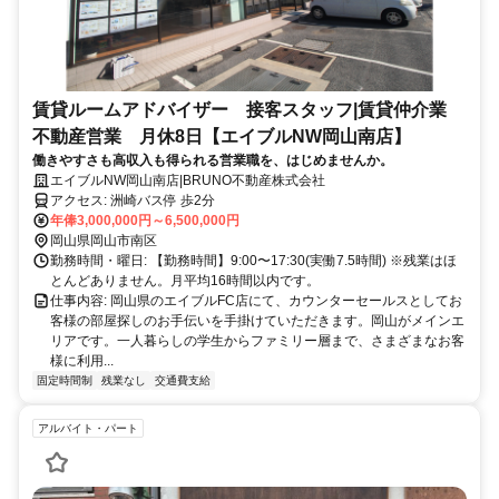
賃貸ルームアドバイザー 接客スタッフ|賃貸仲介業
不動産営業 月休8日【エイブルNW岡山南店】
働きやすさも高収入も得られる営業職を、はじめませんか。
エイブルNW岡山南店|BRUNO不動産株式会社
アクセス: 洲崎バス停 歩2分
年俸3,000,000円～6,500,000円
岡山県岡山市南区
勤務時間・曜日: 【勤務時間】9:00〜17:30(実働7.5時間) ※残業はほ
とんどありません。月平均16時間以内です。
仕事内容: 岡山県のエイブルFC店にて、カウンターセールスとしてお
客様の部屋探しのお手伝いを手掛けていただきます。岡山がメインエ
リアです。一人暮らしの学生からファミリー層まで、さまざまなお客
様に利用...
固定時間制
残業なし
交通費支給
アルバイト・パート