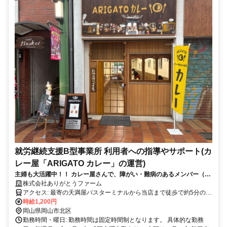
就労継続支援B型事業所 利用者への指導やサポート(カ
レー屋「ARIGATO カレー」の運営)
主婦も大活躍中！！ カレー屋さんで、障がい・難病のあるメンバー（就
労継続支援B型事業所の利用者）の仕事をサポートするお仕事です。
株式会社ありがとうファーム
アクセス: 最寄の天満屋バスターミナルから当店まで徒歩で約5分の距
離です。また、自転車やバイクでのアクセスも可能です。通勤に便利
時給1,200円
な立地にありますので、ぜひご検討ください。
岡山県岡山市北区
勤務時間・曜日: 勤務時間は固定時間制となります。 具体的な勤務