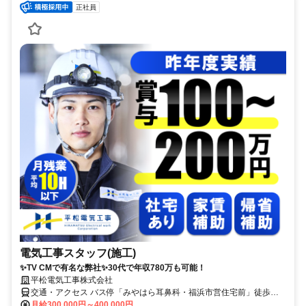
正社員
電気工事スタッフ(施工)
✨TV CMで有名な弊社✨30代で年収780万も可能！
平松電気工事株式会社
交通・アクセス バス停「みやはら耳鼻科・福浜市営住宅前」徒歩３
分！ 備前西市駅より車で10分
月給300,000円～400,000円