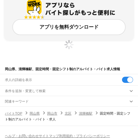
アプリを無料ダウンロード
岡山県、清輝橋駅、固定時間・固定シフト制のアルバイト・バイト求人情報
求人の詳細を表示
条件を追加・変更して検索
市区町村を追加・変更
関連キーワード
完全在宅ワーク 全国
シール貼り 在宅
現在地周辺
ガチャガチャ
犬カフェ
岡山県
駅を追加・変更
バイトTOP
岡山県
岡山市
北区
清輝橋駅
固定時間・固定シフ
岡山県
すべて
ト制のアルバイト・バイト・求人
岡山市
すべて
職種を追加・変更
JR山陽本線(姫路～岡山)
北区
中区
東区
南区
三石駅
吉永駅
和気駅
熊山駅
万富駅
瀬戸駅
上道駅
東岡山駅
高島駅
西川原駅
岡山駅
飲食・フードサービス
倉敷市
津山市
玉野市
笠岡市
井原市
総社市
高梁市
新見市
備前市
瀬戸内市
赤磐市
特徴を追加・変更
飲食・フードサービス
すべて
ヘルプ・お問い合わせ
サイトマップ
利用規約・プライバシーポリシー
JR山陽本線(岡山～三原)
真庭市
美作市
浅口市
和気郡
都窪郡
浅口郡
小田郡
真庭郡
苫田郡
勝田郡
英田郡