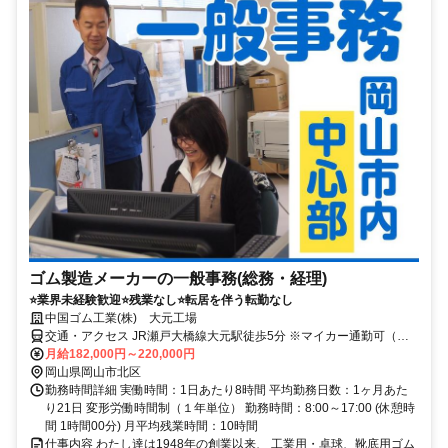
ゴム製造メーカーの一般事務(総務・経理)
⭐業界未経験歓迎⭐残業なし⭐転居を伴う転勤なし
中国ゴム工業(株) 大元工場
交通・アクセス JR瀬戸大橋線大元駅徒歩5分 ※マイカー通勤可（駐
車場代は自己負担）
月給182,000円～220,000円
岡山県岡山市北区
勤務時間詳細 実働時間：1日あたり8時間 平均勤務日数：1ヶ月あた
り21日 変形労働時間制（１年単位） 勤務時間：8:00～17:00 (休憩時
間 1時間00分) 月平均残業時間：10時間
仕事内容 わたし達は1948年の創業以来、 工業用・卓球、靴底用ゴム