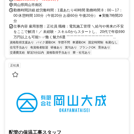
岡山県岡山市南区
勤務時間詳細 総労働時間：1週あたり40時間 勤務時間 8：00～17：
00 休憩時間 100分（午前20分 お昼60分 午後20分） ★実働7時間20
分
仕事内容 雇用形態：正社員 職種：電気施工管理 ＼給与や将来の不安
をここで解消！／ 未経験・スキル0からスタートし、 20代で年収690
万円以上も可能✨ ✅働く魅力6選 ￣￣￣￣￣￣￣￣￣￣￣￣￣...
資格取得支援あり
バイク通勤OK
学歴不問
車通勤OK
固定時間制
転勤なし
住宅手当あり
有資格者歓迎
研修あり
賞与あり
ブランクOK
育休あり
交通費支給
駅近5分以内
資格取得手当あり
寮・社宅あり
正社員
配管の保温工事スタッフ