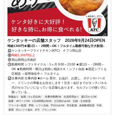
ケンタッキーの店舗スタッフ 2026年9月24日OPEN
時給1300円★週1日～・2時間～OK！フルタイム勤務可能な方大歓迎♪
ケンタッキーフライドチキン(KFC) ナフコ岡山店
時給1,300円以上
岡山県岡山市南区
勤務時間 シフトサイクル：1ヶ月 9:00～23:00 ★週1日～・2時間～
OK ★勤務時間・曜日は気軽に相談ＯＫ！シフト自由 ★固定シフトも
応相談 ＜採用強化中＞ フルタイム
仕事内容 仕事内容 ■ホール 受付、お会計、お渡し、ポテトやバーガ
ー、ドリンクの準備をお任せします！注文～会計までがタッチパネル
式のセルフレジになっている店舗もあります。セルフレジの使い方に
困っている...
制服あり
短期（3ヵ月以内）
扶養内勤務OK
社員登用あり
週1日からOK
副業・WワークOK
1日4時間以内OK
土日祝のみOK
主婦・主夫歓迎
フリーター歓迎
早朝
シフト自由
平日のみOK
学生歓迎
未経験者歓迎
午前
夜間
月1シフト提出
夕方
ブランクOK