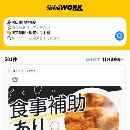
岡山県
清輝橋駅
職種を選択してください
固定時間・固定シフト制
キーワードを選択してください
581件
条件保存
関連度順
アルバイト・パート