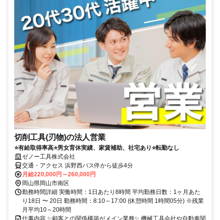
切削工具(刃物)の法人営業
⭐有給取得率高⭐男女育休実績、家賃補助、社宅あり⭐転勤なし
ゼノー工具株式会社
交通・アクセス 浜野西バス停から徒歩4分
月給220,000円～260,000円
岡山県岡山市南区
勤務時間詳細 実働時間：1日あたり8時間 平均勤務日数：1ヶ月あた
り18日 〜 20日 勤務時間：8:10～17:00 (休憩時間 1時間05分) ※残業
月平均10～20時間
仕事内容 ✨顧客との関係構築がメイン業務✨ 機械工具会社や自動車関