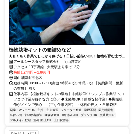
植物栽培キットの箱詰めなど
★もくもく作業でしっかり稼げる！日払い前払いOK！植物を育む土づく
りのお仕事始めませんか？
アールシースタッフ株式会社 岡山営業所
アクセス JR宇野線 - 大元駅より車で12分
時給1,244円～1,866円
岡山県岡山市北区
勤務時間 08:00～17:00(実働7時間40分) 休憩80分 【契約期間・更新
の有無】 有り
仕事内容 【植物栽培キットの製造】未経験OK！シンプル作業◎ ＼コ
ツコツ作業が好きな方に◎／ ◆未経験OK！簡単な軽作業♪ ◆機械操
作がメインで安心！ 【主な仕事内容】 ・材料の投入 ・自動袋詰...
副業・WワークOK
主婦・主夫歓迎
フリーター歓迎
学歴不問
固定時間制
経験不問
未経験者歓迎
経験者歓迎
即日払いOK
ブランクOK
交通費支給
フルタイム歓迎
週4日以上OK
土日祝休み
アルバイト・パート