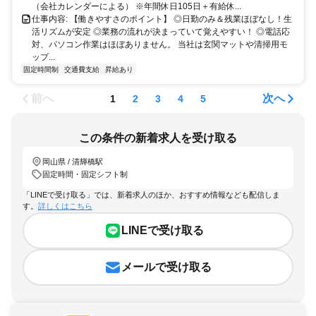
（会社カレンダーによる） ※年間休日105日＋有給休...
仕事内容: 【働きやすさのポイント】 ◎日勤のみ＆残業ほぼなし！生
活リズムが安定 ◎業務の流れが決まっていて覚えやすい！ ◎電話応
対、パソコン作業はほぼありません。 当社は玄関マットや清掃用モ
ップ...
固定時間制
交通費支給
昇給あり
前へ
次へ
1
2
3
4
5
この条件の新着求人を受け取る
岡山県 / 清輝橋駅
固定時間・固定シフト制
「LINEで受け取る」では、新着求人のほか、おすすめ情報なども配信しま
す。
詳しくはこちら
LINEで受け取る
メールで受け取る