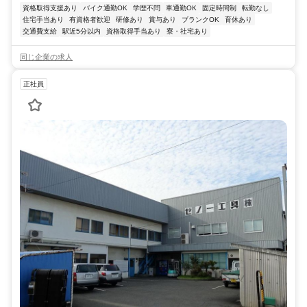
資格取得支援あり
バイク通勤OK
学歴不問
車通勤OK
固定時間制
転勤なし
住宅手当あり
有資格者歓迎
研修あり
賞与あり
ブランクOK
育休あり
交通費支給
駅近5分以内
資格取得手当あり
寮・社宅あり
同じ企業の求人
正社員