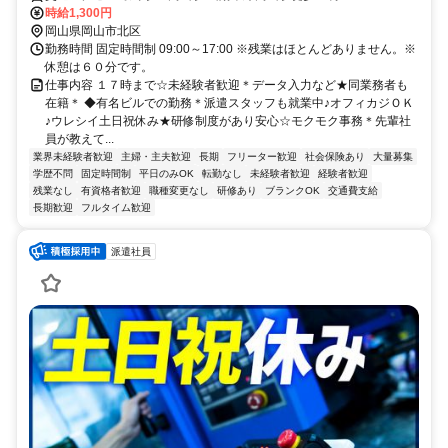
時給1,300円
岡山県岡山市北区
勤務時間 固定時間制 09:00～17:00 ※残業はほとんどありません。※
休憩は６０分です。
仕事内容 １７時まで☆未経験者歓迎＊データ入力など★同業務者も
在籍＊ ◆有名ビルでの勤務＊派遣スタッフも就業中♪オフィカジＯＫ
♪ウレシイ土日祝休み★研修制度があり安心☆モクモク事務＊先輩社
員が教えて...
業界未経験者歓迎
主婦・主夫歓迎
長期
フリーター歓迎
社会保険あり
大量募集
学歴不問
固定時間制
平日のみOK
転勤なし
未経験者歓迎
経験者歓迎
残業なし
有資格者歓迎
職種変更なし
研修あり
ブランクOK
交通費支給
長期歓迎
フルタイム歓迎
派遣社員