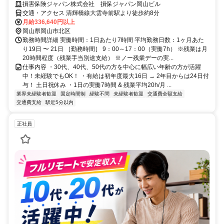
損害保険ジャパン株式会社 損保ジャパン岡山ビル
交通・アクセス 清輝橋線大雲寺前駅より徒歩約8分
月給336,640円以上
岡山県岡山市北区
勤務時間詳細 実働時間：1日あたり7時間 平均勤務日数：1ヶ月あた
り19日 〜 21日 ［勤務時間］ 9：00～17：00（実働7h） ※残業は月
20時間程度（残業手当別途支給） ※ノー残業デーの実...
仕事内容 ・30代、40代、50代の方を中心に幅広い年齢の方が活躍
中！未経験でもOK！ ・有給は初年度最大16日 → 2年目からは24日付
与！ 土日祝休み ・1日の実働7時間 & 残業平均20h/月 ...
業界未経験者歓迎
固定時間制
経験不問
未経験者歓迎
交通費全額支給
交通費支給
駅近5分以内
正社員