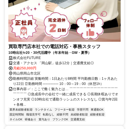
買取専門店本社での電話対応・事務スタッフ
10時出社✨20・30代活躍中（年末年始・GW・夏季）
株式会社FUTURE
交通・アクセス 「岡山駅」徒歩12分｜交通費支給◎
月給250,000円
岡山県岡山市北区
勤務時間詳細 実働時間：1日あたり8時間 平均勤務日数：1ヶ月あた
り22日 ⏰勤務時間 ────── 10：00～19：00（休憩1h）
仕事内容 ✅：ここで働く魅力とは… ￣￣￣￣￣￣￣￣￣￣￣￣￣￣
￣￣￣￣ ◎急成長中の会社で一緒に成長できる ◎長期休暇ありでオ
ンオフ充実 ◎10時出社で通勤ラッシュのストレスなし ◎賞与年2回
＋各種...
業界未経験者歓迎
ランチタイム
フリーター歓迎
学歴不問
車通勤OK
固定時間制
職場見学可
転勤なし
経験不問
未経験者歓迎
経験者歓迎
ネイルOK
研修あり
賞与あり
ブランクOK
交通費支給