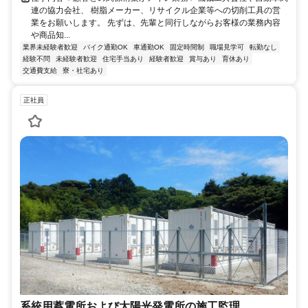
連の協力会社、 樹脂メーカー、リサイクル企業等への切削工具の営
業をお願いします。 先ずは、先輩と同行しながらお客様の業務内容
や商品知...
業界未経験者歓迎
バイク通勤OK
車通勤OK
固定時間制
職場見学可
転勤なし
経験不問
未経験者歓迎
住宅手当あり
経験者歓迎
賞与あり
育休あり
交通費支給
寮・社宅あり
正社員
系統用蓄電所および太陽光発電所の施工監理