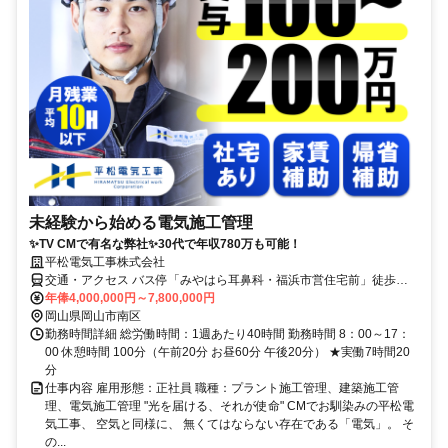
未経験から始める電気施工管理
✨TV CMで有名な弊社✨30代で年収780万も可能！
平松電気工事株式会社
交通・アクセス バス停「みやはら耳鼻科・福浜市営住宅前」徒歩３
分！ 備前西市駅より車で10分
年俸4,000,000円～7,800,000円
岡山県岡山市南区
勤務時間詳細 総労働時間：1週あたり40時間 勤務時間 8：00～17：
00 休憩時間 100分（午前20分 お昼60分 午後20分） ★実働7時間20
分
仕事内容 雇用形態：正社員 職種：プラント施工管理、建築施工管
理、電気施工管理 "光を届ける、それが使命" CMでお馴染みの平松電
気工事、 空気と同様に、 無くてはならない存在である「電気」。 そ
の...