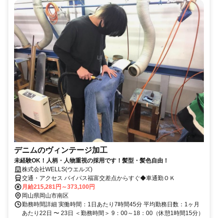
デニムのヴィンテージ加工
未経験OK！人柄・人物重視の採用です！髪型・髪色自由！
株式会社WELLS(ウエルズ)
交通・アクセス バイパス福富交差点からすぐ◆車通勤ＯＫ
月給215,281円～373,100円
岡山県岡山市南区
勤務時間詳細 実働時間：1日あたり7時間45分 平均勤務日数：1ヶ月
あたり22日 〜 23日 ＜勤務時間＞ 9：00～18：00（休憩1時間15分）