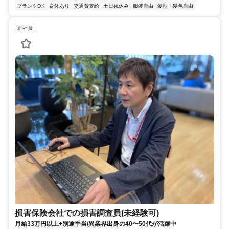
ブランクOK
育休あり
交通費支給
土日祝休み
服装自由
髪型・髪色自由
正社員
損害保険会社での損害調査員(未経験可)
月給33万円以上+別途手当/異業界出身の40〜50代が活躍中