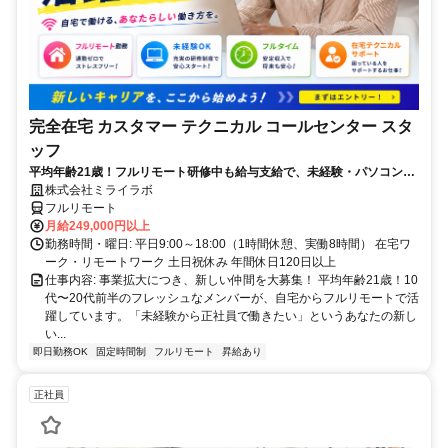
完全在宅 カスタマー テクニカル コールセンター スタ
ッフ
平均年齢21歳！フルリモート研修中も給与支給で、未経験・パソコンス
キルゼロからOK！パソコン貸出＆ノルマなし！
株式会社ミライラボ
フルリモート
月給249,000円以上
勤務時間・曜日: 平日9:00～18:00（1時間休憩、実働8時間） 在宅ワ
ーク・リモートワーク 土日祝休み 年間休日120日以上
仕事内容: 事業拡大につき、新しい仲間を大募集！ 平均年齢21歳！10
代〜20代前半のフレッシュなメンバーが、自宅からフルリモートで活
躍しています。「未経験から正社員で働きたい」というあなたの新し
い...
即日勤務OK
固定時間制
フルリモート
昇給あり
正社員