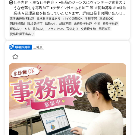
仕事内容 ＜主な仕事内容＞ ●新品のジーンズにヴィンテージ古着のよ
うな色落ちを再現加工 ●デザイン性のある加工 等 ※同時募集※ ●経理
業務 ↳経理業務を担当していただきます。詳細は是非お問い合わせ...
業界未経験者歓迎
資格取得支援あり
バイク通勤OK
学歴不問
車通勤OK
固定時間制
職場見学可
転勤なし
経験不問
未経験者歓迎
午前
経験者歓迎
研修あり
夕方
賞与あり
ブランクOK
育休あり
交通費支給
長期歓迎
資格取得手当あり
正社員