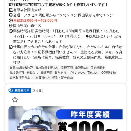
直行直帰可17時帰宅も可 資材が軽く女性も作業しやすいです！
有限会社岡山大成
交通・アクセス 岡山駅からバスで２０分 岡山駅から車で１５分
月給252,000円～402,000円
岡山県岡山市中区
勤務時間詳細 実働時間：1日あたり8時間 平均勤務日数：1ヶ月あた
り22日 〜 26日 8：00～17：00（休憩60分） ◆残業ほぼナシ！ 定時
前に退社できることもあります！
仕事内容 ✨今の自分の仕事に自信が持てない、自分のスキルに自信が
ない方注目！✨ 応募動機は問いません ✅一生使える資格、スキルを身
に着けたい（高所作業車、職長教育、酸素欠乏危険作業、熱絶縁施工
技能士...
業界未経験者歓迎
資格取得支援あり
学歴不問
車通勤OK
固定時間制
職場見学可
転勤なし
経験不問
賞与あり
ブランクOK
育休あり
交通費支給
資格取得手当あり
土日祝休み
髪型・髪色自由
正社員