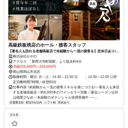
高級鉄板焼店のホール・接客スタッフ
【著名人も訪れる老舗高級店で未経験から一流の接客を】定休日あり/残
業ほぼなし/毎年昇給あり/賞与年2回あり
株式会社かやの
アクセス: 「新西大寺町筋駅」より徒歩約4分
月給220,000円～250,000円
岡山県岡山市北区
勤務時間・曜日: 月～土：14:30～22:30 日 ：14:30～22:00 ◎所
定労働時間7時間／休憩60分
仕事内容: \未経験から一流の接客スキルを身につける/ ✅著名人も来店
する老舗高級店 ✅約6,000本のワインセラー完備 ✅宴会シーズン以外
は残業少なめ ✅未経験のポテンシャル採用実施中 -----...
交通費支給
駅近5分以内
シフト制
昇給あり
正社員