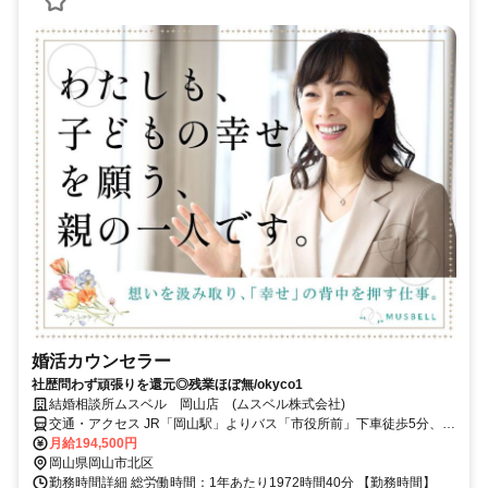
婚活カウンセラー
社歴問わず頑張りを還元◎残業ほぼ無/okyco1
結婚相談所ムスベル 岡山店 (ムスベル株式会社)
交通・アクセス JR「岡山駅」よりバス「市役所前」下車徒歩5分、
JR「岡山駅」東口より徒歩18分 岡山駅前駅／岡山駅／北長瀬駅から
月給194,500円
もアクセス便利♪
岡山県岡山市北区
勤務時間詳細 総労働時間：1年あたり1972時間40分 【勤務時間】