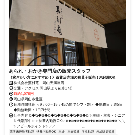
あられ・おかき専門店の販売スタッフ
《稼ぎたい方におすすめ！》百貨店売場の和菓子販売！未経験OK
株式会社蕪村菴 岡山天満屋店
交通・アクセス 岡山駅より徒歩17分
時給1,070円
岡山県岡山市北区
勤務時間詳細 ＜9：00～19：45の間でシフト制＞ ◆勤務日：週5日
◆勤務時間：1日7時間
仕事内容 ⧉◆⧉◆⧉◆⧉◆⧉◆⧉◆⧉◆⧉◆⧉◆⧉ ✨主婦・主夫・シニア
世代活躍中✨ ✨扶養内勤務OK✨ ⧉◆⧉◆⧉◆⧉◆⧉◆⧉◆⧉◆⧉◆⧉◆⧉ ＼＼
✨アピールポイント✨／／ ￣￣￣￣￣￣￣...
業界未経験者歓迎
扶養内勤務OK
主婦・主夫歓迎
学生歓迎
未経験者歓迎