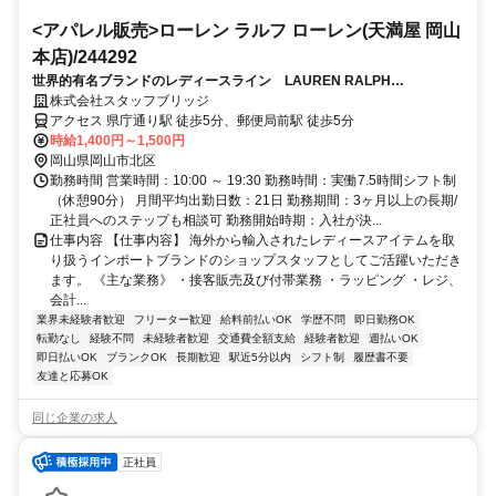
<アパレル販売>ローレン ラルフ ローレン(天満屋 岡山
本店)/244292
世界的有名ブランドのレディースライン LAUREN RALPH
LAUREN（岡山天満屋）前払いOK
株式会社スタッフブリッジ
アクセス 県庁通り駅 徒歩5分、郵便局前駅 徒歩5分
時給1,400円～1,500円
岡山県岡山市北区
勤務時間 営業時間：10:00 ～ 19:30 勤務時間：実働7.5時間シフト制
（休憩90分） 月間平均出勤日数：21日 勤務期間：3ヶ月以上の長期/
正社員へのステップも相談可 勤務開始時期：入社が決...
仕事内容 【仕事内容】 海外から輸入されたレディースアイテムを取
り扱うインポートブランドのショップスタッフとしてご活躍いただき
ます。 《主な業務》 ・接客販売及び付帯業務 ・ラッピング ・レジ、
会計...
業界未経験者歓迎
フリーター歓迎
給料前払いOK
学歴不問
即日勤務OK
転勤なし
経験不問
未経験者歓迎
交通費全額支給
経験者歓迎
週払いOK
即日払いOK
ブランクOK
長期歓迎
駅近5分以内
シフト制
履歴書不要
友達と応募OK
同じ企業の求人
正社員