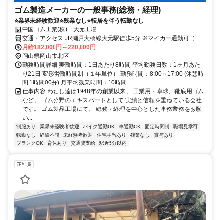
ゴム製造メーカーの一般事務(総務・経理)
⭐業界未経験歓迎⭐残業なし⭐転居を伴う転勤なし
中国ゴム工業(株) 大元工場
交通・アクセス JR瀬戸大橋線大元駅徒歩5分 ※マイカー通勤可（駐
車場代は自己負担）
月給182,000円～220,000円
岡山県岡山市北区
勤務時間詳細 実働時間：1日あたり8時間 平均勤務日数：1ヶ月あた
り21日 変形労働時間制（１年単位） 勤務時間：8:00～17:00 (休憩時
間 1時間00分) 月平均残業時間：10時間
仕事内容 わたし達は1948年の創業以来、 工業用・卓球、靴底用ゴム
など、 ゴム分野のエキスパートとして 実績と信頼を重ねている会社
です。 ゴム製品工場にて、 総務・経理を中心とした事務業務をお願
い...
制服あり
業界未経験者歓迎
バイク通勤OK
車通勤OK
固定時間制
職場見学可
転勤なし
経験不問
未経験者歓迎
住宅手当あり
残業なし
賞与あり
ブランクOK
育休あり
交通費支給
駅近5分以内
正社員