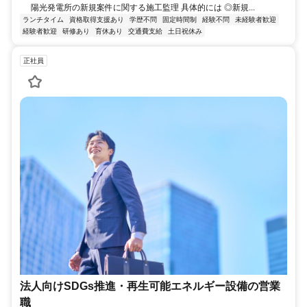
陽光発電所の新規案件に関する施工監理 具体的には ◎新規...
ランチタイム
資格取得支援あり
学歴不問
固定時間制
経験不問
未経験者歓迎
経験者歓迎
研修あり
育休あり
交通費支給
土日祝休み
正社員
法人向けSDGs推進・再生可能エネルギー設備の営業
職