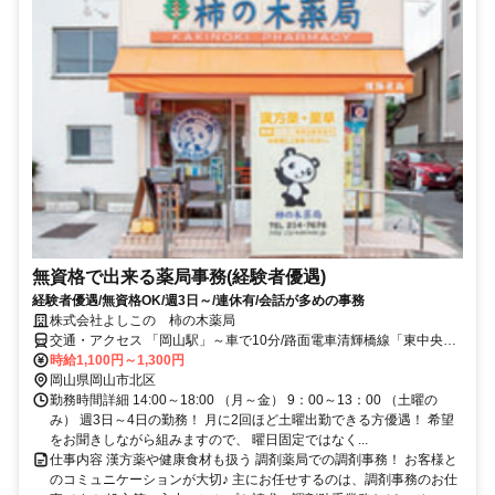
無資格で出来る薬局事務(経験者優遇)
経験者優遇/無資格OK/週3日～/連休有/会話が多めの事務
株式会社よしこの 柿の木薬局
交通・アクセス 「岡山駅」～車で10分/路面電車清輝橋線「東中央町
駅」～徒歩３分
時給1,100円～1,300円
岡山県岡山市北区
勤務時間詳細 14:00～18:00 （月～金） 9：00～13：00 （土曜の
み） 週3日～4日の勤務！ 月に2回ほど土曜出勤できる方優遇！ 希望
をお聞きしながら組みますので、 曜日固定ではなく...
仕事内容 漢方薬や健康食材も扱う 調剤薬局での調剤事務！ お客様と
のコミュニケーションが大切♪ 主にお任せするのは、調剤事務のお仕