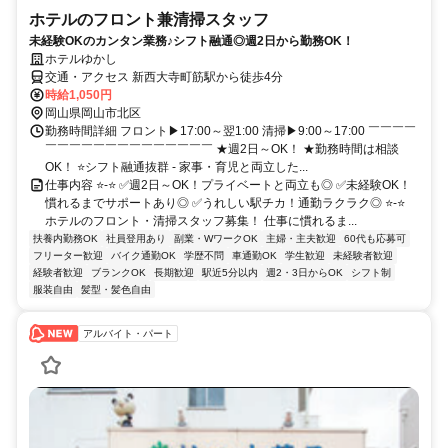
ホテルのフロント兼清掃スタッフ
未経験OKのカンタン業務♪シフト融通◎週2日から勤務OK！
ホテルゆかし
交通・アクセス 新西大寺町筋駅から徒歩4分
時給1,050円
岡山県岡山市北区
勤務時間詳細 フロント▶17:00～翌1:00 清掃▶9:00～17:00 ￣￣￣￣
￣￣￣￣￣￣￣￣￣￣￣￣￣￣ ★週2日～OK！ ★勤務時間は相談
OK！ ⭐シフト融通抜群 - 家事・育児と両立した...
仕事内容 ⭐-⭐ ✅週2日～OK！プライベートと両立も◎ ✅未経験OK！
慣れるまでサポートあり◎ ✅うれしい駅チカ！通勤ラクラク◎ ⭐-⭐
ホテルのフロント・清掃スタッフ募集！ 仕事に慣れるま...
扶養内勤務OK
社員登用あり
副業・WワークOK
主婦・主夫歓迎
60代も応募可
フリーター歓迎
バイク通勤OK
学歴不問
車通勤OK
学生歓迎
未経験者歓迎
経験者歓迎
ブランクOK
長期歓迎
駅近5分以内
週2・3日からOK
シフト制
服装自由
髪型・髪色自由
アルバイト・パート