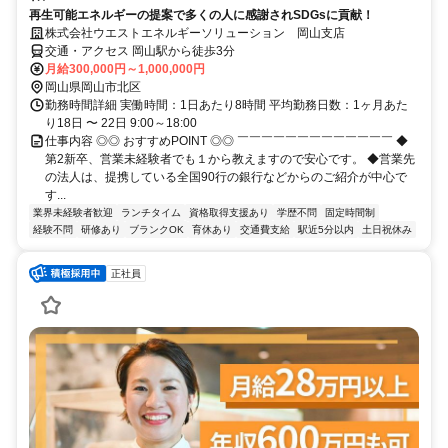
再生可能エネルギーの提案で多くの人に感謝されSDGsに貢献！
株式会社ウエストエネルギーソリューション 岡山支店
交通・アクセス 岡山駅から徒歩3分
月給300,000円～1,000,000円
岡山県岡山市北区
勤務時間詳細 実働時間：1日あたり8時間 平均勤務日数：1ヶ月あた
り18日 〜 22日 9:00～18:00
仕事内容 ◎◎ おすすめPOINT ◎◎ ￣￣￣￣￣￣￣￣￣￣￣￣￣ ◆
第2新卒、営業未経験者でも１から教えますので安心です。 ◆営業先
の法人は、提携している全国90行の銀行などからのご紹介が中心で
す...
業界未経験者歓迎
ランチタイム
資格取得支援あり
学歴不問
固定時間制
経験不問
研修あり
ブランクOK
育休あり
交通費支給
駅近5分以内
土日祝休み
正社員