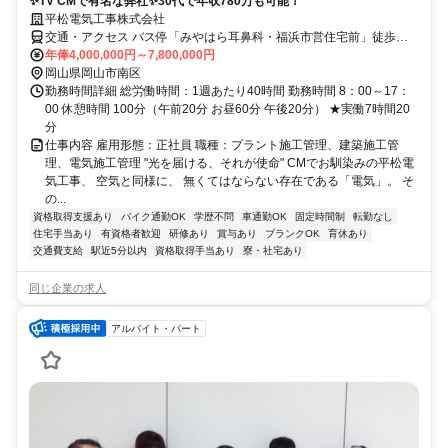
✨TV CMで有名な弊社✨30代で年収780万も可能！
平松電気工事株式会社
交通・アクセス バス停「みやはら耳鼻科・福浜市営住宅前」徒歩３
分！ 備前西市駅より車で10分
年俸4,000,000円～7,800,000円
岡山県岡山市南区
勤務時間詳細 総労働時間：1週あたり40時間 勤務時間 8：00～17：
00 休憩時間 100分（午前20分 お昼60分 午後20分） ★実働7時間20
分
仕事内容 雇用形態：正社員 職種：プラント施工管理、建築施工管
理、電気施工管理 "光を届ける、それが使命" CMでお馴染みの平松電
気工事、 空気と同様に、 無くてはならない存在である「電気」。 そ
の...
資格取得支援あり
バイク通勤OK
学歴不問
車通勤OK
固定時間制
転勤なし
住宅手当あり
有資格者歓迎
研修あり
賞与あり
ブランクOK
育休あり
交通費支給
駅近5分以内
資格取得手当あり
寮・社宅あり
同じ企業の求人
アルバイト・パート