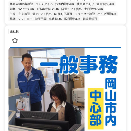
業界未経験者歓迎
ランチタイム
扶養内勤務OK
社員登用あり
週1日からOK
副業・WワークOK
1日4時間以内OK
隔週シフト提出
土日祝のみOK
主婦・主夫歓迎
週1シフト提出
60代も応募可
フリーター歓迎
バイク通勤OK
早朝
シフト自由
学歴不問
車通勤OK
即日勤務OK
職場見学可
正社員