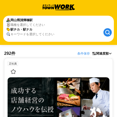
岡山県
清輝橋駅
職種を選択してください
駅チカ・駅ナカ
キーワードを選択してください
292件
条件保存
関連度順
正社員