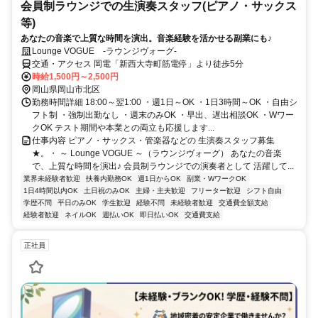
会員制ラウンジでの生演奏スタッフ(ピアノ・サックス
等)
あなたの音楽で上質な時間を演出。音楽経験を活かせる副業にも♪
Lounge VOGUE -ラウンジヴォーグ-
交通・アクセス 岡電「新西大寺町筋電停」より徒歩5分
時給1,500円～2,500円
岡山県岡山市北区
勤務時間詳細 18:00～翌1:00 ・週1日～OK ・1日3時間～OK ・自由シ
フト制 ・強制出勤なし ・週末のみOK ・早出、遅出相談OK ・Wワー
クOK テスト期間や本業との両立も応援します...
仕事内容 ピアノ・サックス・管楽器などの 生演奏スタッフ募集
★。・ ～ Lounge VOGUE ～（ラウンジヴォーグ） あなたの音楽
で、上質な時間を演出♪ 会員制ラウンジでの演奏者として 活躍して...
業界未経験者歓迎
扶養内勤務OK
週1日からOK
副業・WワークOK
1日4時間以内OK
土日祝のみOK
主婦・主夫歓迎
フリーター歓迎
シフト自由
学歴不問
平日のみOK
学生歓迎
経験不問
未経験者歓迎
交通費全額支給
経験者歓迎
ネイルOK
週払いOK
即日払いOK
交通費支給
正社員