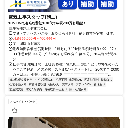
電気工事スタッフ(施工)
✨TV CMで有名な弊社✨30代で年収780万も可能！
平松電気工事株式会社
交通・アクセス バス停「みやはら耳鼻科・福浜市営住宅前」徒歩３
分！ 備前西市駅より車で10分
月給300,000円～400,000円
岡山県岡山市南区
勤務時間詳細 総労働時間：1週あたり40時間 勤務時間 8：00～17：
00 休憩時間 100分（午前20分 お昼60分 午後20分） ★実働7時間20
分
仕事内容 雇用形態：正社員 職種：電気施工管理 ＼給与や将来の不安
をここで解消！／ 未経験・スキル0からスタートし、 20代で年収690
万円以上も可能✨ ✅働く魅力6選 ￣￣￣￣￣￣￣￣￣￣￣￣￣...
資格取得支援あり
バイク通勤OK
学歴不問
車通勤OK
固定時間制
転勤なし
住宅手当あり
有資格者歓迎
研修あり
賞与あり
ブランクOK
育休あり
交通費支給
駅近5分以内
資格取得手当あり
寮・社宅あり
アルバイト・パート