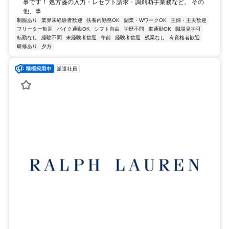
事です！ 処方箋の入力・レセプト請求・調剤助手業務など。 その
他、事...
制服あり
業界未経験者歓迎
扶養内勤務OK
副業・WワークOK
主婦・主夫歓迎
フリーター歓迎
バイク通勤OK
シフト自由
学歴不問
車通勤OK
職場見学可
転勤なし
経験不問
未経験者歓迎
午前
経験者歓迎
残業なし
有資格者歓迎
研修あり
夕方
派遣社員