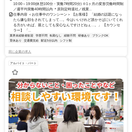
10:00～19:00(休憩100分・実働7時間20分) ※1ヶ月の変形労働時間制
／週平均実働40時間以内 ＊原則定時退社／残業...
仕事内容 ＜お仕事中のワンシーン＞ 【お客様】 「結婚の話題になっ
たら嫌な顔をされてしまって…。今はいいけれど誰かそばにいてくれ
る方がいれば、親としても安心なんですけどねぇ…。」 【カウンセ
ラー】 「...
業界未経験者歓迎
学歴不問
転勤なし
経験不問
研修あり
ブランクOK
育休あり
交通費支給
駅近5分以内
シフト制
同じ企業の求人
アルバイト・パート