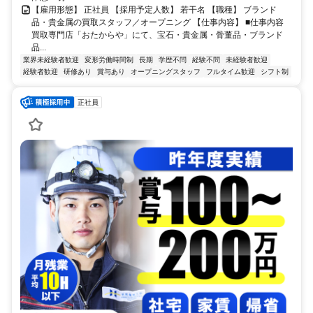
【雇用形態】 正社員 【採用予定人数】 若干名 【職種】 ブランド
品・貴金属の買取スタッフ／オープニング 【仕事内容】 ■仕事内容
買取専門店「おたからや」にて、宝石・貴金属・骨董品・ブランド
品...
業界未経験者歓迎
変形労働時間制
長期
学歴不問
経験不問
未経験者歓迎
経験者歓迎
研修あり
賞与あり
オープニングスタッフ
フルタイム歓迎
シフト制
正社員