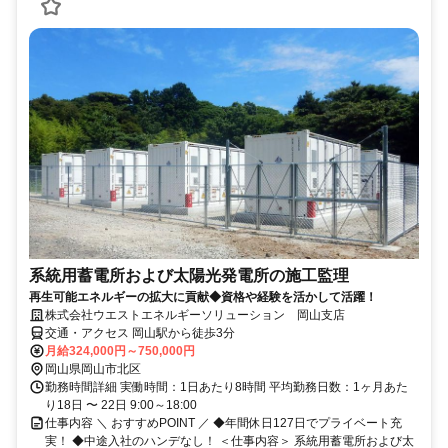
系統用蓄電所および太陽光発電所の施工監理
再生可能エネルギーの拡大に貢献◆資格や経験を活かして活躍！
株式会社ウエストエネルギーソリューション 岡山支店
交通・アクセス 岡山駅から徒歩3分
月給324,000円～750,000円
岡山県岡山市北区
勤務時間詳細 実働時間：1日あたり8時間 平均勤務日数：1ヶ月あた
り18日 〜 22日 9:00～18:00
仕事内容 ＼ おすすめPOINT ／ ◆年間休日127日でプライベート充
実！ ◆中途入社のハンデなし！ ＜仕事内容＞ 系統用蓄電所および太