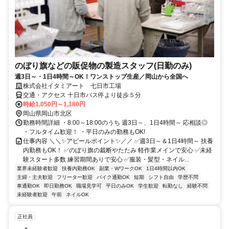
のぼり旗などの販促物の製造スタッフ(日勤のみ)
週3日～・1日4時間～OK！ワンストップ生産／岡山から全国へ
株式会社イタミアート 七日市工場
交通・アクセス 十日市バス停より徒歩５分
時給1,050円～1,180円
岡山県岡山市北区
勤務時間詳細 ・8:00～18:00のうち 週3日～、1日4時間～ 応相談◎
・フルタイム歓迎！ ・平日のみの勤務もOK!
仕事内容 ＼＼✨アピールポイント✨／／ ✅週3日～＆1日4時間～ 扶養
内勤務もOK！ ✅のぼり旗の裁断やたたみ 軽作業メインで安心 ✅未経
験スタート多数 練習期間ありで安心 ✅服装・髪型・ネイル...
業界未経験者歓迎
扶養内勤務OK
副業・WワークOK
1日4時間以内OK
主婦・主夫歓迎
フリーター歓迎
バイク通勤OK
短期
シフト自由
学歴不問
車通勤OK
即日勤務OK
職場見学可
平日のみOK
学生歓迎
転勤なし
経験不問
未経験者歓迎
午前
ネイルOK
正社員