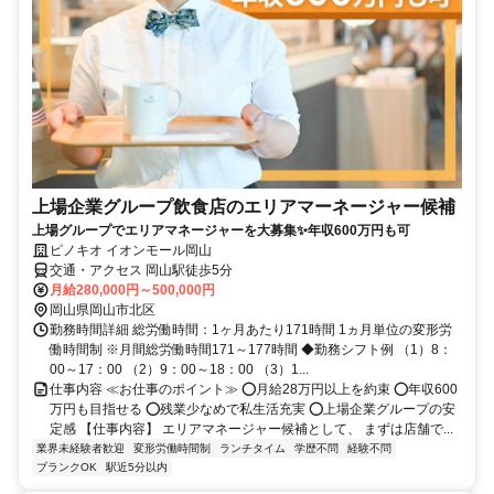
上場企業グループ飲食店のエリアマーネージャー候補
上場グループでエリアマネージャーを大募集✨年収600万円も可
ピノキオ イオンモール岡山
交通・アクセス 岡山駅徒歩5分
月給280,000円～500,000円
岡山県岡山市北区
勤務時間詳細 総労働時間：1ヶ月あたり171時間 1ヵ月単位の変形労
働時間制 ※月間総労働時間171～177時間 ◆勤務シフト例 （1）8：
00～17：00 （2）9：00～18：00 （3）1...
仕事内容 ≪お仕事のポイント≫ ⭕月給28万円以上を約束 ⭕年収600
万円も目指せる ⭕残業少なめで私生活充実 ⭕上場企業グループの安
定感 【仕事内容】 エリアマネージャー候補として、 まずは店舗で...
業界未経験者歓迎
変形労働時間制
ランチタイム
学歴不問
経験不問
ブランクOK
駅近5分以内