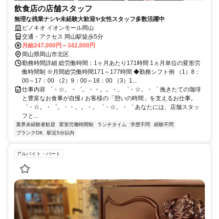
飲食店の店舗スタッフ
無理な残業ナシ✨未経験大歓迎✨女性スタッフ多数活躍中
ピノキオ イオンモール岡山
交通・アクセス 岡山駅徒歩5分
月給247,000円～342,000円
岡山県岡山市北区
勤務時間詳細 総労働時間：1ヶ月あたり171時間 1ヵ月単位の変形労
働時間制 ※月間総労働時間171～177時間 ◆勤務シフト例 （1）8：
00～17：00 （2）9：00～18：00 （3）1...
仕事内容 ゜・☆。・゜。・・。。・。゜・☆。・゜ 挽きたての珈琲
と豊富なお食事が自慢♪ お客様の「憩いの時間」を支えるお仕事。
゜・☆。・゜。・・。。・。゜・☆。・゜ あなたには、店舗スタッ
フと...
業界未経験者歓迎
変形労働時間制
ランチタイム
学歴不問
経験不問
ブランクOK
駅近5分以内
アルバイト・パート