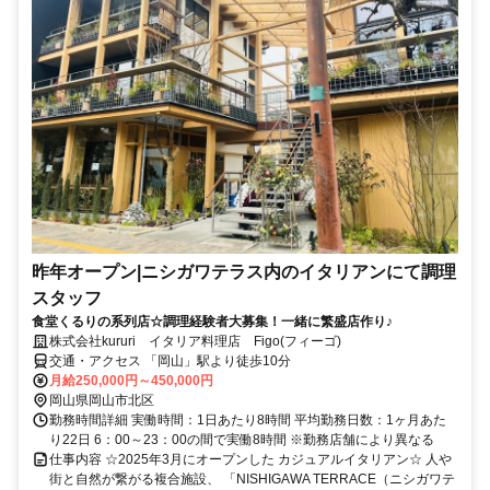
昨年オープン|ニシガワテラス内のイタリアンにて調理
スタッフ
食堂くるりの系列店☆調理経験者大募集！一緒に繁盛店作り♪
株式会社kururi イタリア料理店 Figo(フィーゴ)
交通・アクセス 「岡山」駅より徒歩10分
月給250,000円～450,000円
岡山県岡山市北区
勤務時間詳細 実働時間：1日あたり8時間 平均勤務日数：1ヶ月あた
り22日 6：00～23：00の間で実働8時間 ※勤務店舗により異なる
仕事内容 ☆2025年3月にオープンした カジュアルイタリアン☆ 人や
街と自然が繋がる複合施設、 「NISHIGAWA TERRACE（ニシガワテ