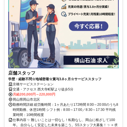
店舗スタッフ
学歴・経験不問☆地域密着☆賞与3.8ヶ月☆サービススタッフ
京橋サービスステーション
交通・アクセス 西大寺町駅より徒歩5分
月給200,000円～220,000円
岡山県岡山市北区
勤務時間詳細 総労働時間：1ヶ月あたり172時間 8:00～20:00のうち8
時間勤務、休憩1時間 シフト例：8:00～17:00／8:30～17:30 平均残
業時間：10時間程度
仕事内容 ✨ 難しいことは一切なし！転勤なし、岡山に根ざして100
年。 自分らしく安定した未来を築こう。SSスタッフ大募集！ ✨ ⭐ 求