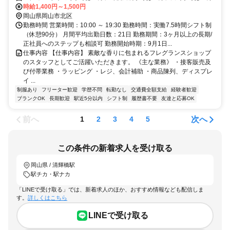
時給1,400円～1,500円
岡山県岡山市北区
勤務時間 営業時間：10:00 ～ 19:30 勤務時間：実働7.5時間シフト制
（休憩90分） 月間平均出勤日数：21日 勤務期間：3ヶ月以上の長期/
正社員へのステップも相談可 勤務開始時期：9月1日...
仕事内容 【仕事内容】 素敵な香りに包まれるフレグランスショップ
のスタッフとしてご活躍いただきます。 《主な業務》 ・接客販売及
び付帯業務 ・ラッピング ・レジ、会計補助 ・商品陳列、ディスプレ
イ ...
制服あり
フリーター歓迎
学歴不問
転勤なし
交通費全額支給
経験者歓迎
ブランクOK
長期歓迎
駅近5分以内
シフト制
履歴書不要
友達と応募OK
前へ
次へ
1
2
3
4
5
この条件の新着求人を受け取る
岡山県 / 清輝橋駅
駅チカ・駅ナカ
「LINEで受け取る」では、新着求人のほか、おすすめ情報なども配信しま
す。
詳しくはこちら
LINEで受け取る