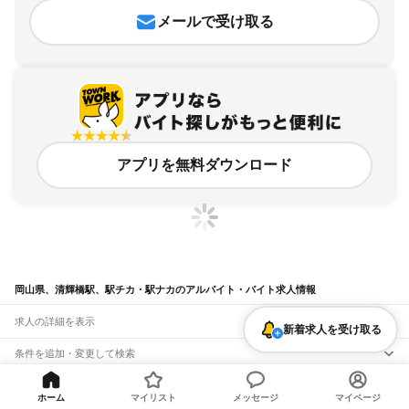
メールで受け取る
アプリを無料ダウンロード
岡山県、清輝橋駅、駅チカ・駅ナカのアルバイト・バイト求人情報
求人の詳細を表示
新着求人を受け取る
条件を追加・変更して検索
市区町村を追加・変更
関連キーワード
ホーム
マイリスト
メッセージ
マイページ
完全在宅ワーク 全国
シール貼り 在宅
現在地周辺
ガチャガチャ
犬カフェ
岡山県