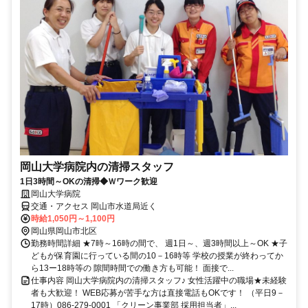
岡山大学病院内の清掃スタッフ
1日3時間～OKの清掃◆Ｗワーク歓迎
岡山大学病院
交通・アクセス 岡山市水道局近く
時給1,050円～1,100円
岡山県岡山市北区
勤務時間詳細 ★7時～16時の間で、 週1日～、週3時間以上～OK ★子
どもが保育園に行っている間の10－16時等 学校の授業が終わってか
ら13ー18時等の 隙間時間での働き方も可能！ 面接で...
仕事内容 岡山大学病院内の清掃スタッフ♪ 女性活躍中の職場★未経験
者も大歓迎！ WEB応募が苦手な方は直接電話もOKです！ （平日9－
17時）086-279-0001 「クリーン事業部 採用担当者」...