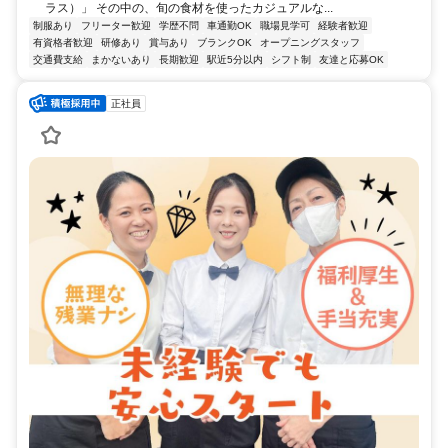
ラス）」 その中の、旬の食材を使ったカジュアルな...
制服あり
フリーター歓迎
学歴不問
車通勤OK
職場見学可
経験者歓迎
有資格者歓迎
研修あり
賞与あり
ブランクOK
オープニングスタッフ
交通費支給
まかないあり
長期歓迎
駅近5分以内
シフト制
友達と応募OK
正社員