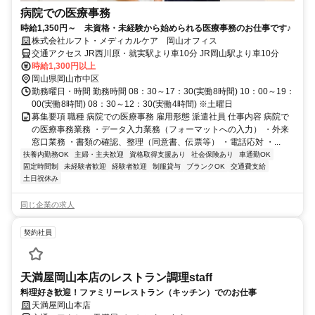
病院での医療事務
時給1,350円～ 未資格・未経験から始められる医療事務のお仕事です♪
株式会社ルフト・メディカルケア 岡山オフィス
交通アクセス JR西川原・就実駅より車10分 JR岡山駅より車10分
時給1,300円以上
岡山県岡山市中区
勤務曜日・時間 勤務時間 08：30～17：30(実働8時間) 10：00～19：
00(実働8時間) 08：30～12：30(実働4時間) ※土曜日
募集要項 職種 病院での医療事務 雇用形態 派遣社員 仕事内容 病院で
の医療事務業務 ・データ入力業務（フォーマットへの入力） ・外来
窓口業務 ・書類の確認、整理（同意書、伝票等） ・電話応対 ・...
扶養内勤務OK
主婦・主夫歓迎
資格取得支援あり
社会保険あり
車通勤OK
固定時間制
未経験者歓迎
経験者歓迎
制服貸与
ブランクOK
交通費支給
土日祝休み
同じ企業の求人
契約社員
天満屋岡山本店のレストラン調理staff
料理好き歓迎！ファミリーレストラン（キッチン）でのお仕事
天満屋岡山本店