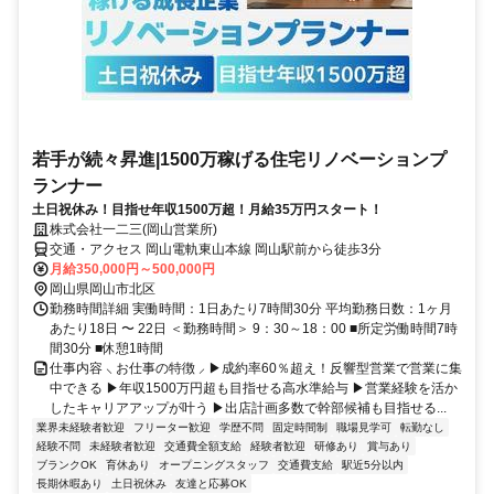
若手が続々昇進|1500万稼げる住宅リノベーションプ
ランナー
土日祝休み！目指せ年収1500万超！月給35万円スタート！
株式会社一二三(岡山営業所)
交通・アクセス 岡山電軌東山本線 岡山駅前から徒歩3分
月給350,000円～500,000円
岡山県岡山市北区
勤務時間詳細 実働時間：1日あたり7時間30分 平均勤務日数：1ヶ月
あたり18日 〜 22日 ＜勤務時間＞ 9：30～18：00 ■所定労働時間7時
間30分 ■休憩1時間
仕事内容 ⸜ お仕事の特徴 ⸝ ▶成約率60％超え！反響型営業で営業に集
中できる ▶年収1500万円超も目指せる高水準給与 ▶営業経験を活か
したキャリアアップが叶う ▶出店計画多数で幹部候補も目指せる...
業界未経験者歓迎
フリーター歓迎
学歴不問
固定時間制
職場見学可
転勤なし
経験不問
未経験者歓迎
交通費全額支給
経験者歓迎
研修あり
賞与あり
ブランクOK
育休あり
オープニングスタッフ
交通費支給
駅近5分以内
長期休暇あり
土日祝休み
友達と応募OK