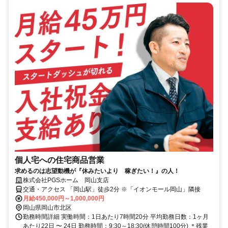
個人宅への住宅商品営業
求めるのは志望動機が『休みたいより 稼ぎたい！』の人！
株式会社PGSホーム 岡山支店
交通・アクセス 「岡山駅」徒歩2分 ※「イオンモール岡山」隣接
月給450,000円～1,000,000円
岡山県岡山市北区
勤務時間詳細 実働時間：1日あたり7時間20分 平均勤務日数：1ヶ月
あたり22日 〜 24日 勤務時間：9:30～18:30(休憩時間100分) ＊残業