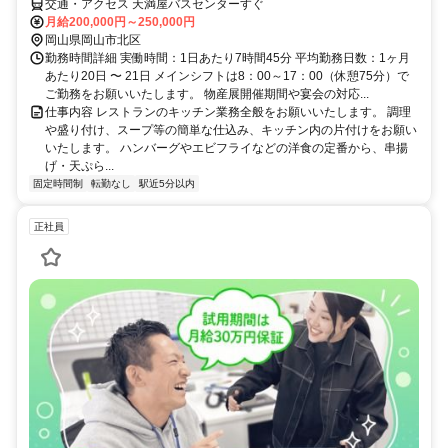
交通・アクセス 天満屋バスセンターすぐ
月給200,000円～250,000円
岡山県岡山市北区
勤務時間詳細 実働時間：1日あたり7時間45分 平均勤務日数：1ヶ月
あたり20日 〜 21日 メインシフトは8：00～17：00（休憩75分）で
ご勤務をお願いいたします。 物産展開催期間や宴会の対応...
仕事内容 レストランのキッチン業務全般をお願いいたします。 調理
や盛り付け、スープ等の簡単な仕込み、キッチン内の片付けをお願い
いたします。 ハンバーグやエビフライなどの洋食の定番から、串揚
げ・天ぷら...
固定時間制
転勤なし
駅近5分以内
正社員