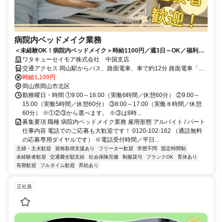
病院内ベッドメイク業務
＜未経験OK！病院内ベッドメイク＞時給1100円／週3日～OK／福利厚
生他手当充実／マイカー通勤可♪
ワタキューセイモア株式会社 中国支店
交通アクセス 岡山駅からバス、路面電車、車で約12分 路面電車「清
輝橋」から徒歩10分
時給1,100円
岡山県岡山市北区
勤務曜日・時間 ①9:00～16:00（実働6時間／休憩60分） ②9:00～
15:00（実働5時間／休憩60分） ③8:00～17:00（実働８時間／休憩
60分） ※①②③から選べます。 ※③は8時...
募集要項 職種 病院内ベッドメイク業務 雇用形態 アルバイト / パート
仕事内容 電話でのご応募も大歓迎です！ 0120-102-162 （通話無料
の応募専用ダイヤルです） ※電話受付時間／平日...
主婦・主夫歓迎
資格取得支援あり
フリーター歓迎
学歴不問
固定時間制
未経験者歓迎
交通費全額支給
社会保険完備
制服貸与
ブランクOK
育休あり
長期歓迎
フルタイム歓迎
昇給あり
正社員