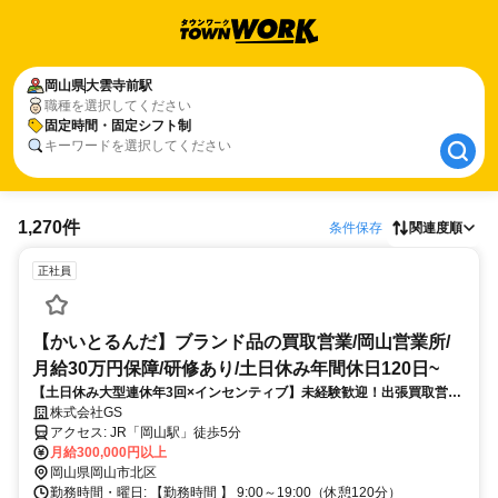
岡山県
岡山県
大雲寺前駅
大雲寺前駅
職種を選択してください
固定時間・固定シフト制
固定時間・固定シフト制
キーワードを選択してください
1,270件
条件保存
関連度順
正社員
【かいとるんだ】ブランド品の買取営業/岡山営業所/
月給30万円保障/研修あり/土日休み年間休日120日~
【土日休み大型連休年3回×インセンティブ】未経験歓迎！出張買取営業
◆月給30万円保証！腰を据えて長く活躍！早期キャリアアップ実績多数
株式会社GS
アクセス: JR「岡山駅」徒歩5分
月給300,000円以上
岡山県岡山市北区
勤務時間・曜日: 【勤務時間 】 9:00～19:00（休憩120分）