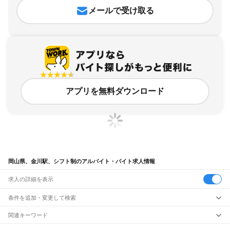
メールで受け取る
アプリを無料ダウンロード
岡山県、金川駅、シフト制のアルバイト・バイト求人情報
求人の詳細を表示
条件を追加・変更して検索
市区町村を追加・変更
関連キーワード
完全在宅ワーク 全国
シール貼り 在宅
現在地周辺
ガチャガチャ
犬カフェ
岡山県