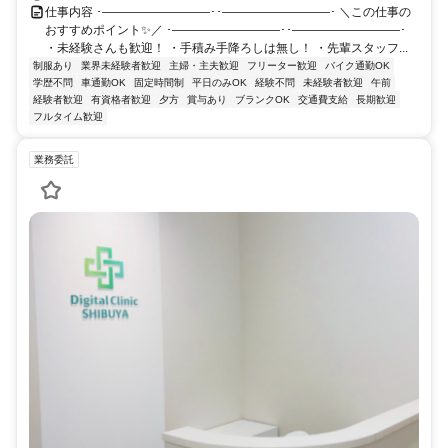
仕事内容 ･―――――――――･･―――――――――･ ＼この仕事の
おすすめポイント✨／ ･―――――――――･･―――――――――･
・未経験さんも歓迎！ ・手積み手降ろしは無し！ ・先輩スタッフ...
制服あり
業界未経験者歓迎
主婦・主夫歓迎
フリーター歓迎
バイク通勤OK
学歴不問
車通勤OK
固定時間制
平日のみOK
経験不問
未経験者歓迎
午前
経験者歓迎
有資格者歓迎
夕方
賞与あり
ブランクOK
交通費支給
長期歓迎
フルタイム歓迎
業務委託