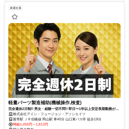
派遣社員
軽量パーツ製造補助(機械操作,検査)
完全週休2日制!! 男女・経験一切不問!! 即日〜1年以上安定長期勤務がで
きる!!派遣先への直接雇用の実績多数あり!
株式会社アイシ・フュージョン・アソシエイツ
最寄駅 ＪＲ伯備線 岡山駅 車40分 山口東バス停 徒歩19分
時給1,450円～1,813円