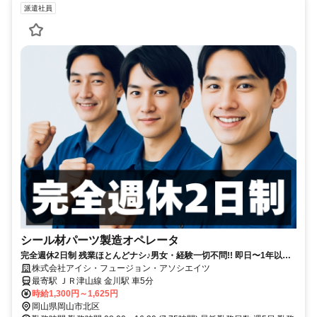
派遣社員
シール材パーツ製造オペレータ
完全週休2日制 残業ほとんどナシ♪男女・経験一切不問!! 即日〜1年以上
安定長期勤務ができる!! 派遣先への直接雇用の実績多数あり!
株式会社アイシ・フュージョン・アソシエイツ
最寄駅 ＪＲ津山線 金川駅 車5分
時給1,300円～1,625円
岡山県岡山市北区