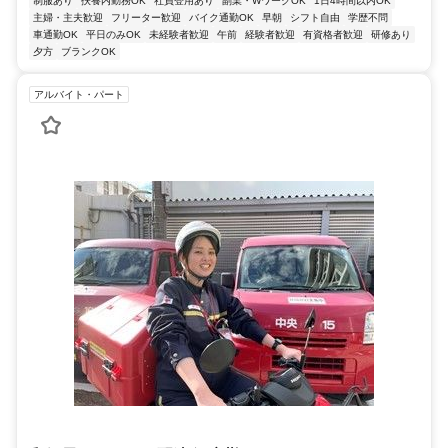
制服あり
扶養内勤務OK
社員登用あり
副業・WワークOK
1日4時間以内OK
主婦・主夫歓迎
フリーター歓迎
バイク通勤OK
早朝
シフト自由
学歴不問
車通勤OK
平日のみOK
未経験者歓迎
午前
経験者歓迎
有資格者歓迎
研修あり
夕方
ブランクOK
アルバイト・パート