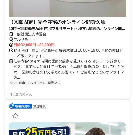
【木曜固定】完全在宅のオンライン問診医師
10時〜19時勤務/完全在宅(フルリモート)・地方も歓迎のオンライン問診
業務
一般社団法人博愛会
フルリモート
日給32,000円～80,000円
勤務時間・曜日: ✅勤務時間 毎週木曜日 10:00～19:00 ※他の曜日も
ご相談に乗れます。
仕事内容: スキマ時間に医師の診察が受けられる オンライン診療サー
ビス。 事業拡大に向けて患者様に 高品質な医療の提供をしていくた
め、 医師の皆様のお力添えが必要です！ ご自宅などでのオンライン
診...
シフト自由
フルリモート
残業なし
同じ企業の求人
派遣社員