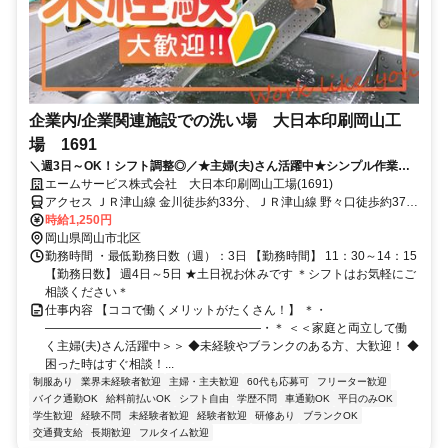
企業内/企業関連施設での洗い場 大日本印刷岡山工
場 1691
＼週3日～OK！シフト調整◎／★主婦(夫)さん活躍中★シンプル作業で
続けやすい★待遇充実の大手企業◎
エームサービス株式会社 大日本印刷岡山工場(1691)
アクセス ＪＲ津山線 金川徒歩約33分、ＪＲ津山線 野々口徒歩約37
分、ＪＲ津山線 建部徒歩約103分 ※住所から自動設定しているた
時給1,250円
め、MAPの位置がずれている場合がございます
岡山県岡山市北区
勤務時間 ・最低勤務日数（週）：3日 【勤務時間】 11：30～14：15
【勤務日数】 週4日～5日 ★土日祝お休みです ＊シフトはお気軽にご
相談ください＊
仕事内容 【ココで働くメリットがたくさん！】 ＊・
――――――――――――――――――・＊ ＜＜家庭と両立して働
く主婦(夫)さん活躍中＞＞ ◆未経験やブランクのある方、大歓迎！ ◆
困った時はすぐ相談！...
制服あり
業界未経験者歓迎
主婦・主夫歓迎
60代も応募可
フリーター歓迎
バイク通勤OK
給料前払いOK
シフト自由
学歴不問
車通勤OK
平日のみOK
学生歓迎
経験不問
未経験者歓迎
経験者歓迎
研修あり
ブランクOK
交通費支給
長期歓迎
フルタイム歓迎