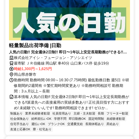
軽量製品出荷準備 |日勤
人気の日勤!! 完全週休2日制!! 即日〜1年以上安定長期勤務ができる!!派
遣先への直接雇用の実績多数あり!
株式会社アイシ・フュージョン・アソシエイツ
最寄駅 ＪＲ伯備線 岡山駅 車40分 山口東バス停 徒歩19分
時給1,300円～1,625円
岡山県赤磐市
勤務時間 勤務時間 08:00～16:30 (7.75時間) 最低勤務日数 週5日 ※研
修期間約2週間有 ※繁忙期時間変更あり ※勤務時間相談可 勤務期
間：3ヵ月以上～長期
基本情報 人気の日勤!! 完全週休2日制!! 即日〜1年以上安定長期勤務が
できる!!派遣先への直接雇用の実績多数あり! 正社員目指す方におすす
め! 未経験でいいんです! 勤務時間相談できます! ゼロか...
制服あり
業界未経験者歓迎
社員登用あり
主婦・主夫歓迎
長期
フリーター歓迎
社会保険あり
給料前払いOK
学歴不問
即日勤務OK
固定時間制
未経験者歓迎
住宅手当あり
週払いOK
ブランクOK
交通費支給
長期休暇あり
昇給あり
友達と応募OK
寮・社宅あり