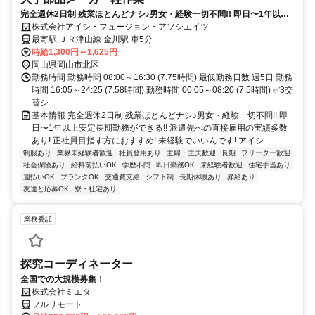
完全週休2日制 残業ほとんどナシ♪男女・経験一切不問!! 即日〜1年以上
安定長期勤務ができる!! 派遣先への直接雇用の実績多数あり!
株式会社アイシ・フュージョン・アソシエイツ
最寄駅 ＪＲ津山線 金川駅 車5分
時給1,300円～1,625円
岡山県岡山市北区
勤務時間 勤務時間 08:00～16:30 (7.75時間) 最低勤務日数 週5日 勤務
時間 16:05～24:25 (7.58時間) 勤務時間 00:05～08:20 (7.5時間) ✅3交
替シ...
基本情報 完全週休2日制 残業ほとんどナシ♪男女・経験一切不問!! 即
日〜1年以上安定長期勤務ができる!! 派遣先への直接雇用の実績多数
あり! 正社員目指す方におすすめ! 未経験でいいんです! アイシ...
制服あり
業界未経験者歓迎
社員登用あり
主婦・主夫歓迎
長期
フリーター歓迎
社会保険あり
給料前払いOK
学歴不問
即日勤務OK
未経験者歓迎
住宅手当あり
週払いOK
ブランクOK
交通費支給
シフト制
長期休暇あり
昇給あり
友達と応募OK
寮・社宅あり
業務委託
探究コーディネーター
全国での大規模募集！
株式会社ミエタ
フルリモート