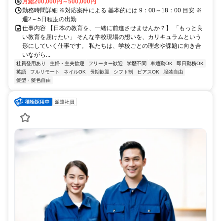
月給200,000円～500,000円
勤務時間詳細 ※対応案件による 基本的には 9：00～18：00 目安 ※
週2～5日程度の出勤
仕事内容 【日本の教育を、一緒に前進させませんか？】 「もっと良
い教育を届けたい」 そんな学校現場の想いを、カリキュラムという
形にしていく仕事です。 私たちは、学校ごとの理念や課題に向き合
いながら...
社員登用あり
主婦・主夫歓迎
フリーター歓迎
学歴不問
車通勤OK
即日勤務OK
英語
フルリモート
ネイルOK
長期歓迎
シフト制
ピアスOK
服装自由
髪型・髪色自由
派遣社員