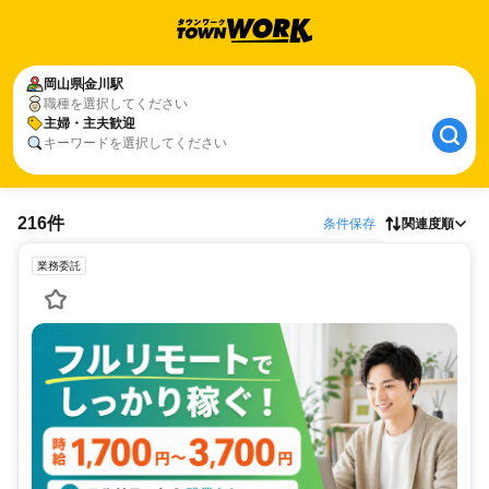
岡山県
金川駅
職種を選択してください
主婦・主夫歓迎
キーワードを選択してください
216件
条件保存
関連度順
業務委託