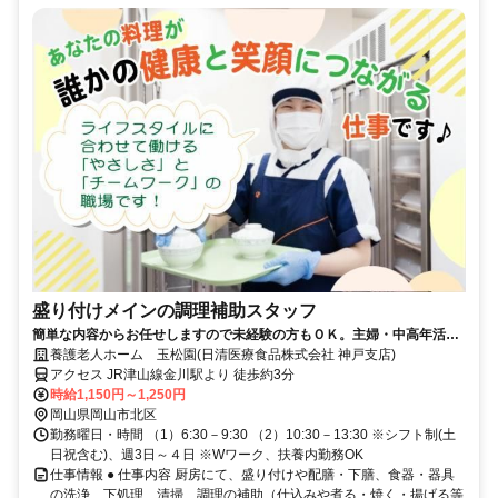
盛り付けメインの調理補助スタッフ
簡単な内容からお任せしますので未経験の方もＯＫ。主婦・中高年活躍
中◆履歴書不要◆
養護老人ホーム 玉松園(日清医療食品株式会社 神戸支店)
アクセス JR津山線金川駅より 徒歩約3分
時給1,150円～1,250円
岡山県岡山市北区
勤務曜日・時間 （1）6:30－9:30 （2）10:30－13:30 ※シフト制(土
日祝含む)、週3日～４日 ※Wワーク、扶養内勤務OK
仕事情報 ● 仕事内容 厨房にて、盛り付けや配膳・下膳、食器・器具
の洗浄、下処理、清掃、調理の補助（仕込みや煮る・焼く・揚げる等