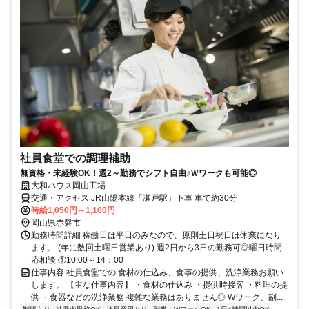
社員食堂での調理補助
無資格・未経験OK！週2～勤務でシフト自由♪Ｗワークも可能◎
大和ハウス岡山工場
交通・アクセス JR山陽本線「瀬戸駅」下車 車で約30分
時給1,050円～1,100円
岡山県赤磐市
勤務時間詳細 稼働日は平日のみなので、原則土日祝日は休業になり
ます。 (年に数回土曜日営業あり) 週2日から3日の勤務可◎曜日時間
応相談 ①10:00～14：00
仕事内容 社員食堂での 食材の仕込み、食事の提供、洗浄業務お願い
します。 【主な仕事内容】 ・食材の仕込み ・提供時接客 ・料理の提
供 ・食器などの洗浄業務 複雑な業務はありません◎ Wワーク、副...