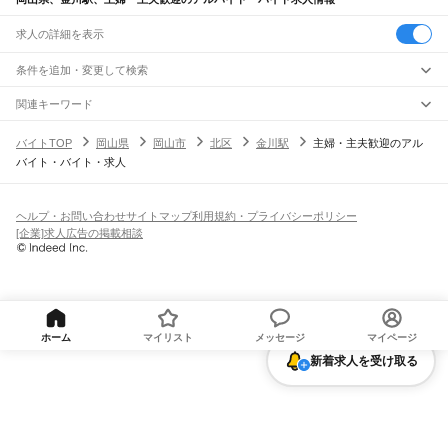
求人の詳細を表示
条件を追加・変更して検索
市区町村を追加・変更
関連キーワード
完全在宅ワーク 全国
シール貼り 在宅
現在地周辺
ガチャガチャ
犬カフェ
岡山県
駅を追加・変更
バイトTOP
岡山県
岡山市
北区
金川駅
主婦・主夫歓迎のアル
岡山県
すべて
バイト・バイト・求人
岡山市
すべて
職種を追加・変更
JR山陽本線(姫路～岡山)
北区
中区
東区
南区
三石駅
吉永駅
和気駅
熊山駅
万富駅
瀬戸駅
上道駅
東岡山駅
高島駅
西川原駅
岡山駅
飲食・フードサービス
倉敷市
津山市
玉野市
笠岡市
井原市
総社市
高梁市
新見市
備前市
瀬戸内市
赤磐市
特徴を追加・変更
飲食・フードサービス
すべて
ヘルプ・お問い合わせ
サイトマップ
利用規約・プライバシーポリシー
JR山陽本線(岡山～三原)
真庭市
美作市
浅口市
和気郡
都窪郡
浅口郡
小田郡
真庭郡
苫田郡
勝田郡
英田郡
ホールスタッフ
キッチンスタッフ
皿洗い・洗い場
精肉・鮮魚加工
給食調理
人気
[企業]求人広告の掲載相談
岡山駅
北長瀬駅
庭瀬駅
中庄駅
倉敷駅
西阿知駅
新倉敷駅
金光駅
鴨方駅
里庄駅
笠岡駅
久米郡
加賀郡
雇用形態を追加・変更
パン屋（ベーカリー）
フードカウンター販売員
バー（BAR）・バーテンダー
日払いOK
高校生歓迎
学生歓迎
深夜の仕事
髪型・髪色自由
ひげOK
ネイルOK
飲食店補助（開店・閉店準備）
飲食店（店長・マネージャー）
JR赤穂線
ピアスOK
アルバイト・パート
履歴書不要
オープニングスタッフ
留学生・外国人活躍中
都道府県を変更
営業・販売
寒河駅
日生駅
伊里駅
備前片上駅
西片上駅
伊部駅
香登駅
長船駅
邑久駅
大富駅
勤務期間
正社員
西大寺駅
大多羅駅
東岡山駅
高島駅
西川原駅
岡山駅
営業・販売
すべて
短期
契約社員
単発・1日OK
長期
期間限定（春夏冬休み等）
営業
テレフォンアポインター（テレアポ）
ルートセールス
コンビニ
シフト
派遣社員
JR姫新線(佐用～新見)
フードカウンター販売員
アパレル
家電量販店・携帯販売（携帯ショップ）
土日祝のみOK
業務委託
平日のみOK
週1日からOK
週2・3日からOK
週4日以上OK
ホーム
マイリスト
メッセージ
マイページ
美作土居駅
美作江見駅
楢原駅
林野駅
勝間田駅
西勝間田駅
美作大崎駅
東津山駅
販売店（店長・マネージャー）
その他販売
時間や曜日が選べる・シフト自由
固定時間・固定シフト制
シフト制
津山駅
院庄駅
美作千代駅
坪井駅
美作追分駅
美作落合駅
古見駅
久世駅
中国勝山駅
新着求人を受け取る
旅行・レジャー・イベント
月1シフト提出
隔週シフト提出
週1シフト提出
変形労働時間制
月田駅
富原駅
刑部駅
丹治部駅
岩山駅
新見駅
旅行・レジャー・イベント
すべて
働く時間
ホテルスタッフ（フロント等）
レジャー施設・アミューズメントスタッフ
JR伯備線
早朝・朝の仕事
昼の仕事
夕方からの仕事
夜からの仕事
深夜の仕事
パチンコ・スロット
その他旅行・レジャー・イベント
岡山駅
北長瀬駅
庭瀬駅
中庄駅
倉敷駅
清音駅
総社駅
豪渓駅
日羽駅
美袋駅
備中広瀬駅
1日4時間以内OK
フルタイム歓迎
残業なし
倉庫・物流管理
備中高梁駅
木野山駅
備中川面駅
方谷駅
井倉駅
石蟹駅
新見駅
備中神代駅
足立駅
給与
倉庫・物流管理
すべて
新郷駅