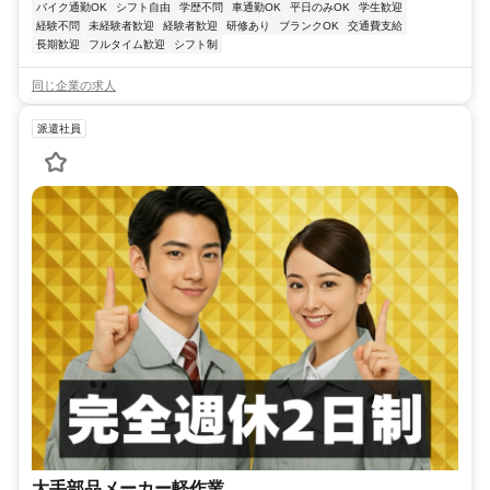
バイク通勤OK
シフト自由
学歴不問
車通勤OK
平日のみOK
学生歓迎
経験不問
未経験者歓迎
経験者歓迎
研修あり
ブランクOK
交通費支給
長期歓迎
フルタイム歓迎
シフト制
同じ企業の求人
派遣社員
大手部品メーカー軽作業