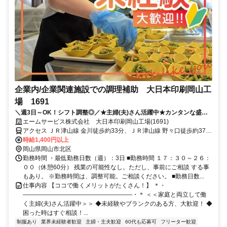
企業内/企業関連施設での調理補助 大日本印刷岡山工
場 1691
＼週3日～OK！シフト調整◎／★主婦(夫)さん活躍中★カンタンな盛り
付けからスタート★待遇充実の大手企業◎
エームサービス株式会社 大日本印刷岡山工場(1691)
アクセス ＪＲ津山線 金川徒歩約33分、ＪＲ津山線 野々口徒歩約37
分、ＪＲ津山線 建部徒歩約103分 ※住所から自動設定しているた
時給1,400円以上
め、MAPの位置がずれている場合がございます
岡山県岡山市北区
勤務時間 ・最低勤務日数（週）：3日 ■勤務時間 １７：３０～２６：
００（休憩60分） 残業の可能性なし。ただし、事前にご相談 する事
もあり。 ※勤務時間は、調整可能。ご相談ください。 ■勤務日数...
仕事内容 【ココで働くメリットがたくさん！】 ＊・
――――――――――――――――――・＊ ＜＜家庭と両立して働
く主婦(夫)さん活躍中＞＞ ◆未経験やブランクのある方、大歓迎！ ◆
困った時はすぐ相談！...
制服あり
業界未経験者歓迎
主婦・主夫歓迎
60代も応募可
フリーター歓迎