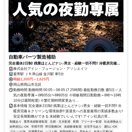
自動車パーツ製造補助
完全週休2日制! 残業ほとんどナシ♪男女・経験一切不問!! 冷暖房完備＆
クリーンな環境抜群!! 派遣先への直接雇用の実績多数あり! 安定長期勤務
株式会社アイシ・フュージョン・アソシエイツ
ができる
最寄駅 ＪＲ津山線 金川駅 車5分
時給1,300円～1,625円
岡山県岡山市北区
勤務時間 勤務時間 00:05～08:05 (7.25時間) 最低勤務日数 週5日 ✅人
気の夜勤専属＝0時05分〜8時05分 ※研修期間日勤勤務＝8時〜16時
10分(2週間程度) ※繁忙期時間変更あり...
基本情報 完全週休2日制! 残業ほとんどナシ♪男女・経験一切不問!! 冷
暖房完備＆クリーンな環境抜群!! 派遣先への直接雇用の実績多数あり!
安定長期勤務ができる 未経験でいいんです! アイシ社員の常...
制服あり
業界未経験者歓迎
主婦・主夫歓迎
長期
フリーター歓迎
社会保険あり
給料前払いOK
学歴不問
即日勤務OK
未経験者歓迎
住宅手当あり
週払いOK
ブランクOK
交通費支給
シフト制
長期休暇あり
昇給あり
友達と応募OK