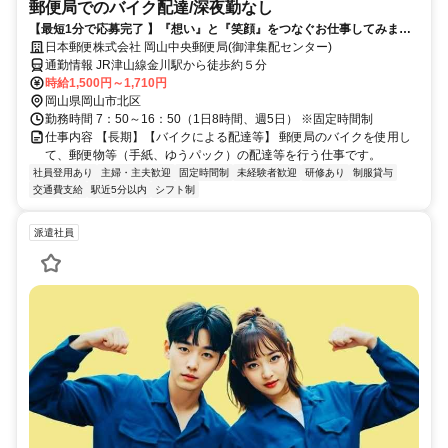
郵便局でのバイク配達/深夜勤なし
【最短1分で応募完了 】『想い』と『笑顔』をつなぐお仕事してみませ
んか？
日本郵便株式会社 岡山中央郵便局(御津集配センター)
通勤情報 JR津山線金川駅から徒歩約５分
時給1,500円～1,710円
岡山県岡山市北区
勤務時間 7：50～16：50（1日8時間、週5日） ※固定時間制
仕事内容 【長期】【バイクによる配達等】 郵便局のバイクを使用し
て、郵便物等（手紙、ゆうパック）の配達等を行う仕事です。
社員登用あり
主婦・主夫歓迎
固定時間制
未経験者歓迎
研修あり
制服貸与
交通費支給
駅近5分以内
シフト制
派遣社員