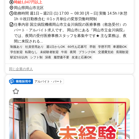
時給1,047円以上
岡山県岡山市北区
勤務時間 週1日～週2日 (1) 17:00 ～ 08:30 [月～日] 実働 14.5h / 休憩
1h ※祝日勤務含む ※1ヶ月単位の変形労働時間制
仕事内容 国立病院機構岡山市立金川病院の医療事務（救急受付）の
パート・アルバイト求人です。 岡山市にある『岡山市立金川病院』
では、夜間の受付医療事務スタッフを募集中です★ 主な業務は、夜
間に来院される...
制服あり
社員登用あり
週1日からOK
60代も応募可
早朝
学歴不問
車通勤OK
学生歓迎
転勤なし
未経験者歓迎
午前
夜間
ブランクOK
交通費支給
長期歓迎
駅近5分以内
シフト制
深夜
履歴書不要
友達と応募OK
同じ企業の求人
アルバイト・パート