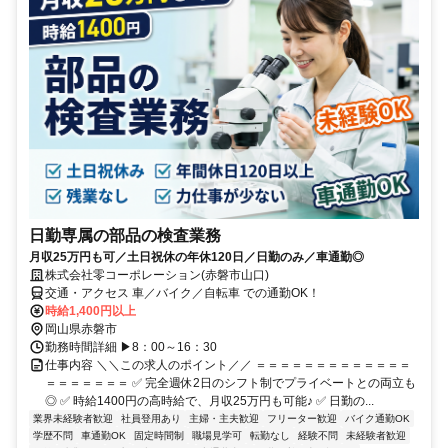
日勤専属の部品の検査業務
月収25万円も可／土日祝休の年休120日／日勤のみ／車通勤◎
株式会社零コーポレーション(赤磐市山口)
交通・アクセス 車／バイク／自転車 での通勤OK！
時給1,400円以上
岡山県赤磐市
勤務時間詳細 ▶8：00～16：30
仕事内容 ＼＼この求人のポイント／／ ＝＝＝＝＝＝＝＝＝＝＝＝＝
＝＝＝＝＝＝＝ ✅ 完全週休2日のシフト制でプライベートとの両立も
◎ ✅ 時給1400円の高時給で、月収25万円も可能♪ ✅ 日勤の...
業界未経験者歓迎
社員登用あり
主婦・主夫歓迎
フリーター歓迎
バイク通勤OK
学歴不問
車通勤OK
固定時間制
職場見学可
転勤なし
経験不問
未経験者歓迎