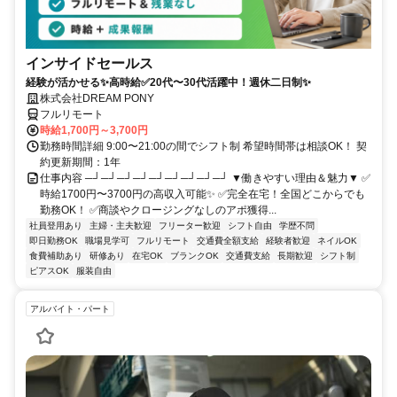
インサイドセールス
経験が活かせる✨高時給✅20代〜30代活躍中！週休二日制✨
株式会社DREAM PONY
フルリモート
時給1,700円～3,700円
勤務時間詳細 9:00〜21:00の間でシフト制 希望時間帯は相談OK！ 契
約更新期間：1年
仕事内容 ─┘─┘─┘─┘─┘─┘─┘─┘─┘ ▼働きやすい理由＆魅力▼ ✅
時給1700円〜3700円の高収入可能✨ ✅完全在宅！全国どこからでも
勤務OK！ ✅商談やクロージングなしのアポ獲得...
社員登用あり
主婦・主夫歓迎
フリーター歓迎
シフト自由
学歴不問
即日勤務OK
職場見学可
フルリモート
交通費全額支給
経験者歓迎
ネイルOK
食費補助あり
研修あり
在宅OK
ブランクOK
交通費支給
長期歓迎
シフト制
ピアスOK
服装自由
アルバイト・パート