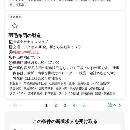
寮・社宅あり
派遣社員
羽毛布団の製造
株式会社ナイスジョブ
交通・アクセス JR金川駅から自動車で６分
時給1,200円以上
岡山県岡山市北区
勤務時間詳細 8：30～17：00
仕事内容 羽毛布団の製造販売をしている工場でのお仕事です。 仕事
内容は、裁断・簡単な機械オペレーター・検品・箱詰めなどです。
将来的には正社員の可能性あり
制服あり
業界未経験者歓迎
社員登用あり
主婦・主夫歓迎
バイク通勤OK
学歴不問
車通勤OK
固定時間制
経験不問
未経験者歓迎
経験者歓迎
ブランクOK
交通費支給
長期歓迎
フルタイム歓迎
服装自由
髪型・髪色自由
前へ
次へ
1
2
3
4
5
この条件の新着求人を受け取る