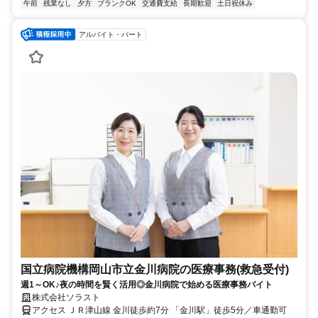
午前
残業なし
夕方
ブランクOK
交通費支給
長期歓迎
土日祝休み
アルバイト・パート
国立病院機構岡山市立金川病院の医療事務(救急受付)
週1～OK♪夜の時間を賢く活用◎金川病院で始める医療事務バイト
株式会社ソラスト
アクセス ＪＲ津山線 金川徒歩約7分 「金川駅」徒歩5分／車通勤可