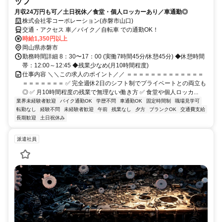
ッフ
月収24万円も可／土日祝休／食堂・個人ロッカーあり／車通勤◎
株式会社零コーポレーション(赤磐市山口)
交通・アクセス 車／バイク／自転車 での通勤OK！
時給1,350円以上
岡山県赤磐市
勤務時間詳細 8：30〜17：00 (実働7時間45分/休憩45分) ◆休憩時間
帯：12:00～12:45 ◆残業少なめ(月10時間程度)
仕事内容 ＼＼この求人のポイント／／ ＝＝＝＝＝＝＝＝＝＝＝＝＝
＝＝＝＝＝＝＝ ✅ 完全週休2日のシフト制でプライベートとの両立も
◎ ✅ 月10時間程度の残業で無理ない働き方 ✅ 食堂や個人ロッカ...
業界未経験者歓迎
バイク通勤OK
学歴不問
車通勤OK
固定時間制
職場見学可
転勤なし
経験不問
未経験者歓迎
午前
残業なし
夕方
ブランクOK
交通費支給
長期歓迎
土日祝休み
派遣社員