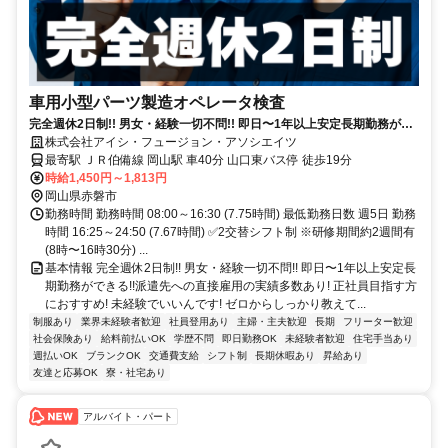
車用小型パーツ製造オペレータ検査
完全週休2日制!! 男女・経験一切不問!! 即日〜1年以上安定長期勤務がで
きる!!派遣先への直接雇用の実績多数あり!
株式会社アイシ・フュージョン・アソシエイツ
最寄駅 ＪＲ伯備線 岡山駅 車40分 山口東バス停 徒歩19分
時給1,450円～1,813円
岡山県赤磐市
勤務時間 勤務時間 08:00～16:30 (7.75時間) 最低勤務日数 週5日 勤務
時間 16:25～24:50 (7.67時間) ✅2交替シフト制 ※研修期間約2週間有
(8時〜16時30分) ...
基本情報 完全週休2日制!! 男女・経験一切不問!! 即日〜1年以上安定長
期勤務ができる!!派遣先への直接雇用の実績多数あり! 正社員目指す方
におすすめ! 未経験でいいんです! ゼロからしっかり教えて...
制服あり
業界未経験者歓迎
社員登用あり
主婦・主夫歓迎
長期
フリーター歓迎
社会保険あり
給料前払いOK
学歴不問
即日勤務OK
未経験者歓迎
住宅手当あり
週払いOK
ブランクOK
交通費支給
シフト制
長期休暇あり
昇給あり
友達と応募OK
寮・社宅あり
アルバイト・パート