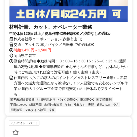
材料計量、カット、オペレーター業務
年間休日120日以上／簡単作業◎未経験OK／渋滞なしの通勤♪
株式会社零コーポレーション(赤磐市山口)
交通・アクセス 車／バイク／自転車 での通勤OK！
時給1,450円～1,500円
岡山県赤磐市
勤務時間詳細 ◆勤務時間： 8：00～16：30 16：25～0：25 ※1週間
毎の2交代勤務 ◆長期勤務歓迎 ★お子さんの行事など、お休みしたい
時はご相談頂ければ全て対応可能！ 働く主婦（主夫）...
仕事内容 ＼＼この求人のポイント／／ ⭐ストレスフリー通勤♪ ∟赤磐
方面への逆方向通勤だから渋滞なし！ ✅未経験でも安心のシンプル作
業 ✅県内大手グループ企業で長期安定♪ ✅土日休みでプライベート
も...
業界未経験者歓迎
社員登用あり
バイク通勤OK
車通勤OK
固定時間制
平日のみOK
経験不問
未経験者歓迎
午前
残業なし
夜間
週払いOK
夕方
長期歓迎
フルタイム歓迎
深夜
アルバイト・パート