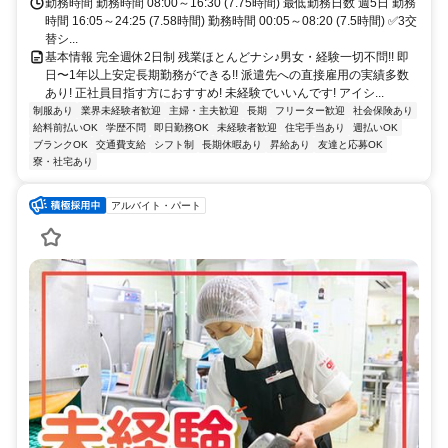
勤務時間 勤務時間 08:00～16:30 (7.75時間) 最低勤務日数 週5日 勤務
時間 16:05～24:25 (7.58時間) 勤務時間 00:05～08:20 (7.5時間) ✅3交
替シ...
基本情報 完全週休2日制 残業ほとんどナシ♪男女・経験一切不問!! 即
日〜1年以上安定長期勤務ができる!! 派遣先への直接雇用の実績多数
あり! 正社員目指す方におすすめ! 未経験でいいんです! アイシ...
制服あり
業界未経験者歓迎
主婦・主夫歓迎
長期
フリーター歓迎
社会保険あり
給料前払いOK
学歴不問
即日勤務OK
未経験者歓迎
住宅手当あり
週払いOK
ブランクOK
交通費支給
シフト制
長期休暇あり
昇給あり
友達と応募OK
寮・社宅あり
アルバイト・パート