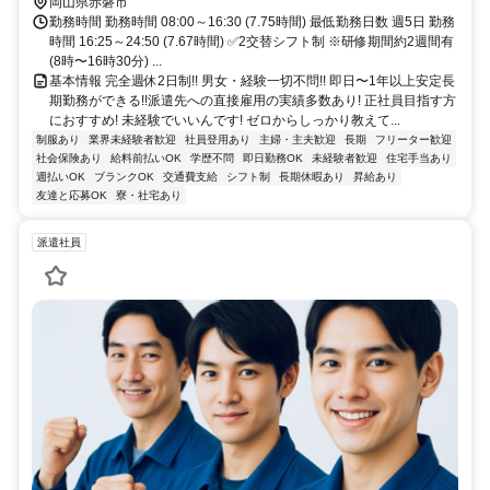
岡山県赤磐市
勤務時間 勤務時間 08:00～16:30 (7.75時間) 最低勤務日数 週5日 勤務
時間 16:25～24:50 (7.67時間) ✅2交替シフト制 ※研修期間約2週間有
(8時〜16時30分) ...
基本情報 完全週休2日制!! 男女・経験一切不問!! 即日〜1年以上安定長
期勤務ができる!!派遣先への直接雇用の実績多数あり! 正社員目指す方
におすすめ! 未経験でいいんです! ゼロからしっかり教えて...
制服あり
業界未経験者歓迎
社員登用あり
主婦・主夫歓迎
長期
フリーター歓迎
社会保険あり
給料前払いOK
学歴不問
即日勤務OK
未経験者歓迎
住宅手当あり
週払いOK
ブランクOK
交通費支給
シフト制
長期休暇あり
昇給あり
友達と応募OK
寮・社宅あり
派遣社員