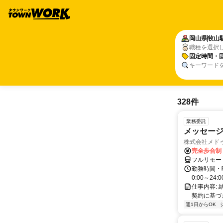
岡山県
牧山
職種を選択
固定時間・
キーワード
328件
業務委託
メッセー
株式会社メド
完全歩合制
フルリモー
勤務時間・
0:00～2
仕事内容:
契約に基づ
週1日からOK