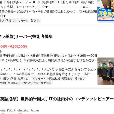
日: 平日のみ 9：00～18：00 実働時間：1日あたり8時間 休憩1時間
＼＼在宅型リモートワーク ／／ ◇★───────────────★◇
提案営業の基礎～実践が学べる ●平日のみ週5で土日はゆっくり◎ ●社員登用
★───────...
固定時間制
フルリモート
在宅OK
フラ基盤(サーバー)技術者募集
子
000円～6,500,000円
ト
 実働時間：1日あたり8時間 平均勤務日数：1ヶ月あたり19日 〜 20日
18:00（休憩60分） ※案件状況により時間外勤務が 発生する場合がござ
/_/_/_/_/_/_/_/_/_/_/_/_/_/_/_/_/ メガバンク基盤を支える インフラエン
 金融インフラの最前線で、 本物の基盤技術を磨きませんか。 当社...
り
固定時間制
転勤なし
フルリモート
経験者歓迎
研修あり
賞与あり
費支給
土日祝休み
ひげOK
髪型・髪色自由
英語必須】世界的米国大手ITの社内外のコンテンツレビュア
ional K.K., Highspring Japan