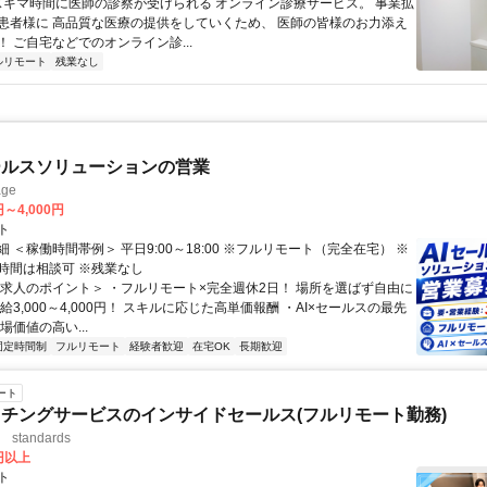
 スキマ時間に医師の診察が受けられる オンライン診療サービス。 事業拡
患者様に 高品質な医療の提供をしていくため、 医師の皆様のお力添え
 ご自宅などでのオンライン診...
ルリモート
残業なし
ールスソリューションの営業
ge
円～4,000円
ト
 ＜稼働時間帯例＞ 平日9:00～18:00 ※フルリモート（完全在宅） ※
時間は相談可 ※残業なし
＜求人のポイント＞ ・フルリモート×完全週休2日！ 場所を選ばず自由に
給3,000～4,000円！ スキルに応じた高単価報酬 ・AI×セールスの最先
場価値の高い...
固定時間制
フルリモート
経験者歓迎
在宅OK
長期歓迎
ート
チングサービスのインサイドセールス(フルリモート勤務)
standards
0円以上
ト