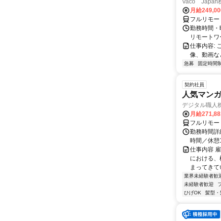
Vaco Japa
月給249,0
フルリモー
勤務時間・
リモートワ
仕事内容:
像、動画な
急募
固定時間
契約社員
人気マンガ
デジタル職人
月給271,8
フルリモー
勤務時間詳細
時間／休憩
仕事内容 
における、
まってきて
業界未経験者歓
未経験者歓迎
ひげOK
髪型・