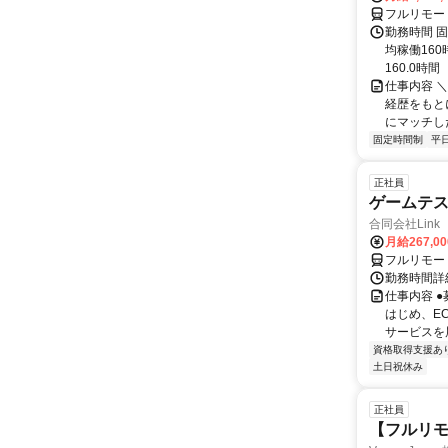
フルリモー
勤務時間 固
均稼働16
160.0時間
仕事内容 
経歴をもと
にマッチし
固定時間制
平
正社員
ゲームテ
合同会社Link
月給267,0
フルリモー
勤務時間詳細
仕事内容 
はじめ、E
サービスを展
資格取得支援あ
土日祝休み
正社員
【フルリモ