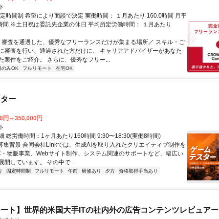
ト
定時間制 希望により面談で決定 実働時間： １月あたり 160.0時間 月平
0時間 ※土日祝は委託先企業の休日 平均所定労働時間： １月あたり
＼ 審査を通過した、優秀なフリーランスだけが集まる場所／ スキル・ご
に審査を行い、通過された方だけに、 キャリアアドバイザーがあなた
た案件をご紹介。 さらに、優秀なフリー...
日のみOK
フルリモート
在宅OK
スター
00円～350,000円
ト
 総労働時間：1ヶ月あたり160時間 9:30〜18:30(実働8時間)
●募集背景 合同会社Linkでは、生成AIを取り入れたクリエイティブ制作を
C・物販事業、Webサイト制作、システム関連のサポートなど、幅広い
開しています。 その中で...
り
固定時間制
フルリモート
午前
研修あり
夕方
資格取得手当あり
ート】世界的米国大手ITの社内外の広告コンテンツレビュアー