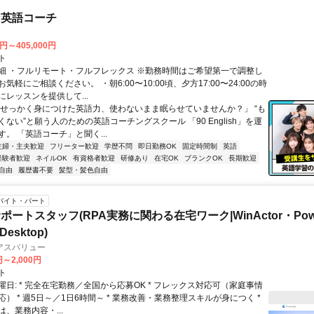
な英語コーチ
0円～405,000円
ト
細 ・フルリモート・フルフレックス ※勤務時間はご希望第一で調整し
気軽にご相談ください。 ・朝6:00〜10:00頃、夕方17:00〜24:00の時
レッスンを提供して...
「せっかく身につけた英語力、使わないまま眠らせていませんか？」 “も
ない”と願う人のための英語コーチングスクール 「90 English」を運
。 「英語コーチ」と聞く...
主婦・主夫歓迎
フリーター歓迎
学歴不問
即日勤務OK
固定時間制
英語
経験者歓迎
ネイルOK
有資格者歓迎
研修あり
在宅OK
ブランクOK
長期歓迎
自由
履歴書不要
髪型・髪色自由
バイト・パート
ートスタッフ(RPA実務に関わる在宅ワーク|WinActor・Pow
Desktop)
アスバリュー
円～2,000円
ト
日: * 完全在宅勤務／全国から応募OK * フレックス対応可（家庭事情
） * 週5日～／1日6時間～ * 業務改善・業務整理スキルが身につく *
は、業務内容・...