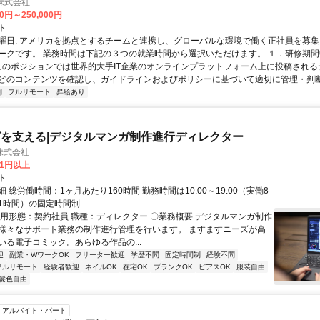
n株式会社
00円～250,000円
ト
曜日: アメリカを拠点とするチームと連携し、グローバルな環境で働く正社員を募集
ークです。 業務時間は下記の３つの就業時間から選択いただけます。 １．研修期間中.
 このポジションでは世界的大手IT企業のオンラインプラットフォーム上に投稿され
どのコンテンツを確認し、ガイドラインおよびポリシーに基づいて適切に管理・判断す
制
フルリモート
昇給あり
を支える|デジタルマンガ制作進行ディレクター
株式会社
81円以上
ト
 総労働時間：1ヶ月あたり160時間 勤務時間は10:00～19:00（実働8
1時間）の固定時間制
雇用形態：契約社員 職種：ディレクター 〇業務概要 デジタルマンガ制作
様々なサポート業務の制作進行管理を行います。 ますますニーズが高
いる電子コミック。あらゆる作品の...
迎
副業・WワークOK
フリーター歓迎
学歴不問
固定時間制
経験不問
フルリモート
経験者歓迎
ネイルOK
在宅OK
ブランクOK
ピアスOK
服装自由
髪色自由
アルバイト・パート