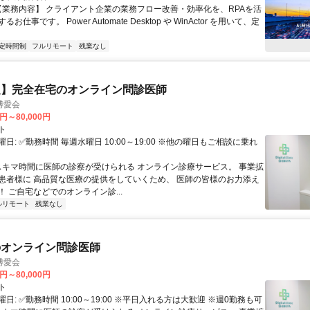
 【業務内容】 クライアント企業の業務フロー改善・効率化を、RPAを活
お仕事です。 Power Automate Desktop や WinActor を用いて、定
定時間制
フルリモート
残業なし
定】完全在宅のオンライン問診医師
博愛会
0円～80,000円
ト
日: ✅勤務時間 毎週水曜日 10:00～19:00 ※他の曜日もご相談に乗れ
 スキマ時間に医師の診察が受けられる オンライン診療サービス。 事業拡
患者様に 高品質な医療の提供をしていくため、 医師の皆様のお力添え
 ご自宅などでのオンライン診...
ルリモート
残業なし
のオンライン問診医師
博愛会
0円～80,000円
ト
日: ✅勤務時間 10:00～19:00 ※平日入れる方は大歓迎 ※週0勤務も可