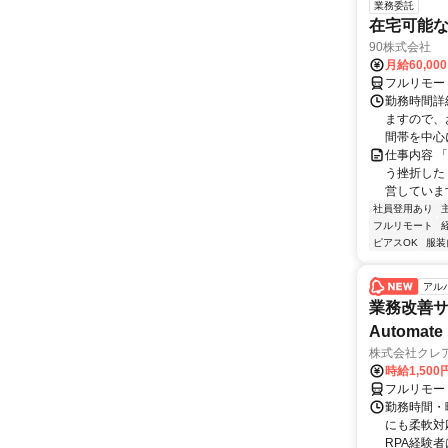
業務委託
在宅可能
90株式会社
月給60,00
フルリモー
勤務時間詳
ますので、お
間帯を中心に
仕事内容 
う挫折したく
営しています
社員登用あり
フルリモート
ピアスOK
服装
アル
業務改善サポ
Automate 
株式会社クレ
時給1,500
フルリモー
勤務時間・曜
にも柔軟対応
RPA経験者