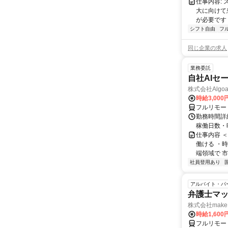
仕事内容:
大に向けて
が必要です！
シフト自由
フ
同じ企業の求人
業務委託
自社AIセ
株式会社Algoa
時給3,000
フルリモー
勤務時間詳細
稼働日数・
仕事内容 
働ける ・時
端領域で 市
社員登用あり
アルバイト・パ
弁護士マッ
株式会社make 
時給1,60
フルリモー