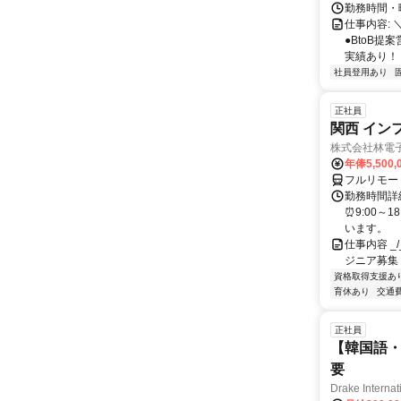
勤務時間・曜
仕事内容: 
●BtoB
実績あり！ ◇
社員登用あり
正社員
関西 イン
株式会社林電
年俸5,500,
フルリモー
勤務時間詳細
⏰9:00～
います。
仕事内容 _/_
ジニア募集
資格取得支援あ
育休あり
交通
正社員
【韓国語・
要
Drake Internat