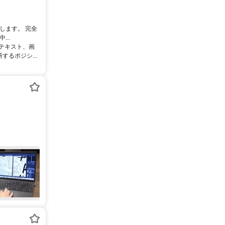
します。 完全
..
るテキスト、画
るポジシ...