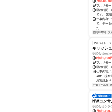
月給300,0
フルリモー
勤務時間・
です。 業務
仕事内容:
て、データ
た...
固定時間制
フ
アルバイト・パ
キャッシュ
株式会社make 
時給1,60
フルリモー
勤務時間・曜
仕事内容: 
●BtoB
用実績あり ◇
社員登用あり
NWコンサ
株式会社クラ
月給1,100,