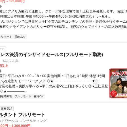
00円～325,000円
ト
曜日: アメリカ拠点と連携し、グローバルな環境で働く正社員を募集します。 完全
時間は日本時間: 午前7時00分〜午後4時00分 (休憩1時間含む） 5－6月...
 このポジションでは世界的大手IT企業の広告コンテンツの管理・最適化を行うチー
分析やクライアントのポリシー遵守を確認し、顧客のウェブサイトへの流入数増加
ルリモート
昇給あり
ート
レス決済のインサイドセールス(フルリモート勤務)
standards
0円以上
ト
日: 平日のみ 9：00～18：00 実働時間：1日あたり8時間 休憩1時間
＼＼在宅型リモートワーク ／／ ◇★───────────────★◇
提案営業の基礎～実践が学べる ●平日のみ週5で土日はゆっくり◎ ●正社員登
★───────...
固定時間制
フルリモート
在宅OK
業務委託
ルタント フルリモート
ウドワークス コンサルティング
000円～1,300,000円