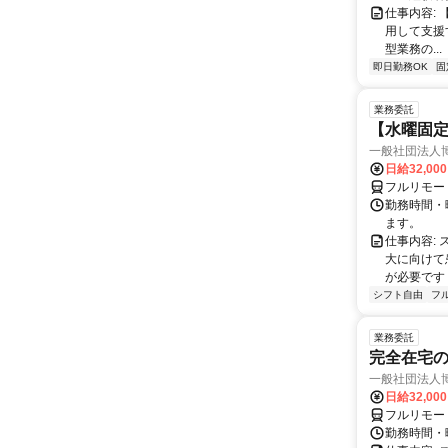
仕事内容:
用して支援する
型業務の...
即日勤務OK
固
業務委託
【水曜固
一般社団法人
日給32,00
フルリモー
勤務時間・曜
ます。
仕事内容:
大に向けて
が必要です！
シフト自由
フ
業務委託
完全在宅
一般社団法人
日給32,00
フルリモー
勤務時間・曜