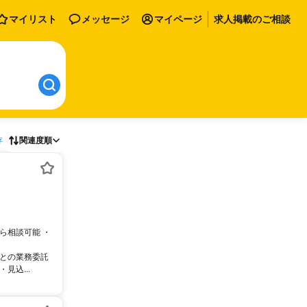
マイリスト
メッセージ
マイページ
求人掲載のご相談
存
関連度順
ら相談可能 ・
サとの業務委託
込...