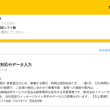
駅
してください
固定シフト制
を選択してください
条件保
ジ対応やデータ入力
ゥーサ
ト
曜日: 業務委託のため、稼働する曜日・時間は原則自由です。 ・週1日、1日1時間か
4:00の範囲で、ご自身の都合に合わせて稼働可能 ・顧客への連絡や案内は、...
 結婚相談所サービスの見込み顧客獲得を担当する営業業務です。株式会社メドゥー
き、当社指定のメッセージサイト対応やデータ入力業務を行います。 【主な業務】 ・見
シフト自由
フルリモート
完全歩合制