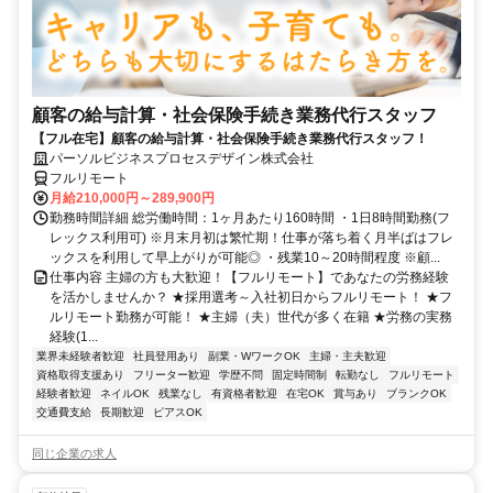
顧客の給与計算・社会保険手続き業務代行スタッフ
【フル在宅】顧客の給与計算・社会保険手続き業務代行スタッフ！
パーソルビジネスプロセスデザイン株式会社
フルリモート
月給210,000円～289,900円
勤務時間詳細 総労働時間：1ヶ月あたり160時間 ・1日8時間勤務(フ
レックス利用可) ※月末月初は繁忙期！仕事が落ち着く月半ばはフレ
ックスを利用して早上がりが可能◎ ・残業10～20時間程度 ※顧...
仕事内容 主婦の方も大歓迎！【フルリモート】であなたの労務経験
を活かしませんか？ ★採用選考～入社初日からフルリモート！ ★フ
ルリモート勤務が可能！ ★主婦（夫）世代が多く在籍 ★労務の実務
経験(1...
業界未経験者歓迎
社員登用あり
副業・WワークOK
主婦・主夫歓迎
資格取得支援あり
フリーター歓迎
学歴不問
固定時間制
転勤なし
フルリモート
経験者歓迎
ネイルOK
残業なし
有資格者歓迎
在宅OK
賞与あり
ブランクOK
交通費支給
長期歓迎
ピアスOK
同じ企業の求人