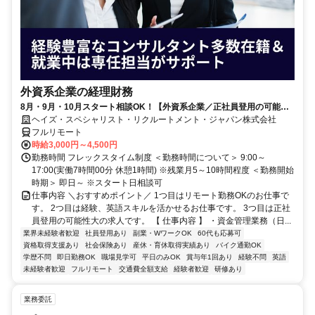
外資系企業の経理財務
8月・9月・10月スタート相談OK！【外資系企業／正社員登用の可能性
大／700万～800万／リモート勤務OK】経理財務
ヘイズ・スペシャリスト・リクルートメント・ジャパン株式会社
フルリモート
時給3,000円～4,500円
勤務時間 フレックスタイム制度 ＜勤務時間について＞ 9:00～
17:00(実働7時間00分 休憩1時間) ※残業月5～10時間程度 ＜勤務開始
時期＞ 即日～ ※スタート日相談可
仕事内容 ＼おすすめポイント／ 1つ目はリモート勤務OKのお仕事で
す。 2つ目は経験、英語スキルを活かせるお仕事です。 3つ目は正社
員登用の可能性大の求人です。 【 仕事内容 】 ・資金管理業務（日...
業界未経験者歓迎
社員登用あり
副業・WワークOK
60代も応募可
資格取得支援あり
社会保険あり
産休・育休取得実績あり
バイク通勤OK
学歴不問
即日勤務OK
職場見学可
平日のみOK
賞与年1回あり
経験不問
英語
未経験者歓迎
フルリモート
交通費全額支給
経験者歓迎
研修あり
業務委託