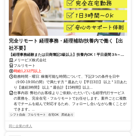
完全リモート 経理事務・経理補助/扶養内で働く【出
社不要】
【経理事務経験または日商簿記3級以上】扶養内OK！平日昼間３h～。
完全在宅で育児・介護中の方も大歓迎♪
メリービズ株式会社
フルリモート
時給1,232円以上
勤務時間・曜日: 稼働可能な時間について、下記3つの条件を日中
（9:00-19:00の間）で満たす方 * 週あたり【平日3日】 以上 * 1日あた
り【連続3時間】 以上 * 週合計【15時間】以上...
仕事内容: 弊社のお客様よりご依頼いただいている経理代行サービス
の業務を、完全在宅・フルリモートでお任せします。案件ごとに複数
名でチームを組んで対応するため、フォローし合いながら働くことが
できます。...
シフト自由
フルリモート
在宅OK
昇給あり
同じ企業の求人