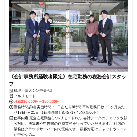
《会計事務所経験者限定》在宅勤務の税務会計スタッ
フ
税理士法人シン中央会計
フルリモート
月給280,000円～350,000円
勤務時間詳細 実働時間：1日あたり8時間 平均勤務日数：1ヶ月あた
り18日 〜 21日 【勤務時間】8:45~17:45(休憩60分)
仕事内容 完全在宅勤務(フルリモート)で、会計データのチェックや顧
客対応、決算書や申告書の作成業務を行っていただきます。 社内の
業務はクラウドサーバー内で完結でき、顧客対応はチャットやメール
が中心なの...