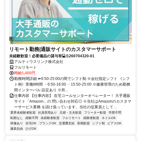
リモート勤務|通販サイトのカスタマーサポート
未経験歓迎！必要備品の貸与有💻/1260704320-01
アルティウスリンク株式会社
フルリモート
時給1,400円
勤務時間詳細 ⏩6:50-25:00の間でシフト制 ※会社指定シフト 《シフ
ト例》実働8時間 ・6:50-16:00 ・15:50-25:00 ※健康管理のため勤務
間インターバル 設定あり ※所...
仕事内容 【仕事内容】 在宅コールセンターオペレーター！ 大手通販
サイト「Amazon」の 問い合わせ対応◎ ※当社はAmazonのカスタマ
ーサービス業務 を請け負っています。当社の従業員として ...
業界未経験者歓迎
社員登用あり
主婦・主夫歓迎
フリーター歓迎
学歴不問
転勤なし
経験不問
未経験者歓迎
フルリモート
経験者歓迎
ネイルOK
研修あり
在宅OK
ブランクOK
交通費支給
長期歓迎
シフト制
ピアスOK
服装自由
ひげOK