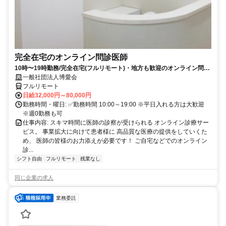
完全在宅のオンライン問診医師
10時〜19時勤務/完全在宅(フルリモート)・地方も歓迎のオンライン問診
業務
一般社団法人博愛会
フルリモート
日給32,000円～80,000円
勤務時間・曜日: ✅勤務時間 10:00～19:00 ※平日入れる方は大歓迎
※週0勤務も可
仕事内容: スキマ時間に医師の診察が受けられる オンライン診療サー
ビス。 事業拡大に向けて患者様に 高品質な医療の提供をしていくた
め、 医師の皆様のお力添えが必要です！ ご自宅などでのオンライン
診...
シフト自由
フルリモート
残業なし
同じ企業の求人
業務委託