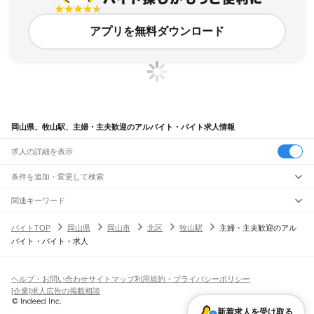
アプリを無料ダウンロード
岡山県、牧山駅、主婦・主夫歓迎のアルバイト・バイト求人情報
求人の詳細を表示
条件を追加・変更して検索
市区町村を追加・変更
関連キーワード
完全在宅ワーク 全国
シール貼り 在宅
現在地周辺
ガチャガチャ
犬カフェ
岡山県
駅を追加・変更
バイトTOP
岡山県
岡山市
北区
牧山駅
主婦・主夫歓迎のアル
岡山県
すべて
バイト・バイト・求人
岡山市
すべて
職種を追加・変更
JR山陽本線(姫路～岡山)
北区
中区
東区
南区
三石駅
吉永駅
和気駅
熊山駅
万富駅
瀬戸駅
上道駅
東岡山駅
高島駅
西川原駅
岡山駅
飲食・フードサービス
倉敷市
津山市
玉野市
笠岡市
井原市
総社市
高梁市
新見市
備前市
瀬戸内市
赤磐市
特徴を追加・変更
飲食・フードサービス
すべて
ヘルプ・お問い合わせ
サイトマップ
利用規約・プライバシーポリシー
JR山陽本線(岡山～三原)
真庭市
美作市
浅口市
和気郡
都窪郡
浅口郡
小田郡
真庭郡
苫田郡
勝田郡
英田郡
ホールスタッフ
キッチンスタッフ
皿洗い・洗い場
精肉・鮮魚加工
給食調理
人気
[企業]求人広告の掲載相談
岡山駅
北長瀬駅
庭瀬駅
中庄駅
倉敷駅
西阿知駅
新倉敷駅
金光駅
鴨方駅
里庄駅
笠岡駅
久米郡
加賀郡
雇用形態を追加・変更
パン屋（ベーカリー）
フードカウンター販売員
バー（BAR）・バーテンダー
日払いOK
高校生歓迎
学生歓迎
深夜の仕事
髪型・髪色自由
ひげOK
ネイルOK
新着求人を受け取る
飲食店補助（開店・閉店準備）
飲食店（店長・マネージャー）
JR赤穂線
ピアスOK
アルバイト・パート
履歴書不要
オープニングスタッフ
留学生・外国人活躍中