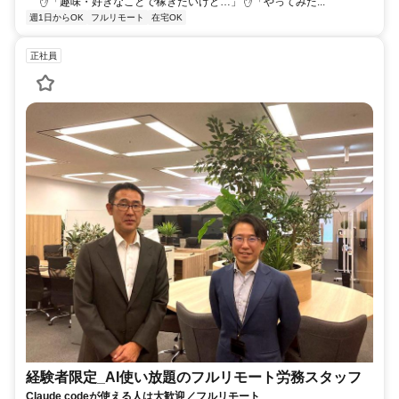
✋「趣味・好きなことで稼ぎたいけど…」 ✋「やってみた...
週1日からOK
フルリモート
在宅OK
正社員
経験者限定_AI使い放題のフルリモート労務スタッフ
Claude codeが使える人は大歓迎／フルリモート