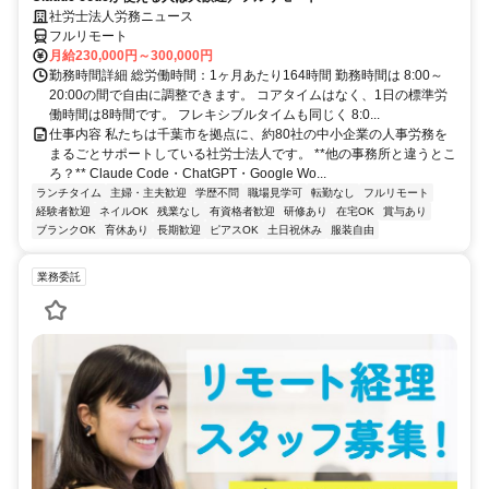
社労士法人労務ニュース
フルリモート
月給230,000円～300,000円
勤務時間詳細 総労働時間：1ヶ月あたり164時間 勤務時間は 8:00～
20:00の間で自由に調整できます。 コアタイムはなく、1日の標準労
働時間は8時間です。 フレキシブルタイムも同じく 8:0...
仕事内容 私たちは千葉市を拠点に、約80社の中小企業の人事労務を
まるごとサポートしている社労士法人です。 **他の事務所と違うとこ
ろ？** Claude Code・ChatGPT・Google Wo...
ランチタイム
主婦・主夫歓迎
学歴不問
職場見学可
転勤なし
フルリモート
経験者歓迎
ネイルOK
残業なし
有資格者歓迎
研修あり
在宅OK
賞与あり
ブランクOK
育休あり
長期歓迎
ピアスOK
土日祝休み
服装自由
業務委託