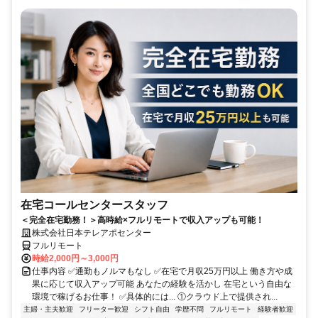
在宅コールセンタースタッフ
＜完全在宅勤務！＞高時給×フルリモートで収入アップも可能！
株式会社日本テレアポセンター
フルリモート
時給2,000円～3,000円
仕事内容 ✅通勤もノルマもなし ✅在宅で月収25万円以上 働き方や成
果に応じて収入アップ可能 あなたの経験を活かし 在宅という自由な
環境で稼げるお仕事！ ✅具体的には... ①クラウド上で提供され...
主婦・主夫歓迎
フリーター歓迎
シフト自由
学歴不問
フルリモート
経験者歓迎