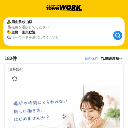
岡山県
牧山駅
職種を選択してください
主婦・主夫歓迎
キーワードを選択してください
182件
条件保存
関連度順
業務委託