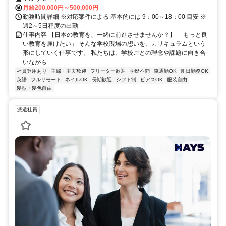
月給200,000円～500,000円
勤務時間詳細 ※対応案件による 基本的には 9：00～18：00 目安 ※
週2～5日程度の出勤
仕事内容 【日本の教育を、一緒に前進させませんか？】 「もっと良
い教育を届けたい」 そんな学校現場の想いを、カリキュラムという
形にしていく仕事です。 私たちは、学校ごとの理念や課題に向き合
いながら...
社員登用あり
主婦・主夫歓迎
フリーター歓迎
学歴不問
車通勤OK
即日勤務OK
英語
フルリモート
ネイルOK
長期歓迎
シフト制
ピアスOK
服装自由
髪型・髪色自由
派遣社員