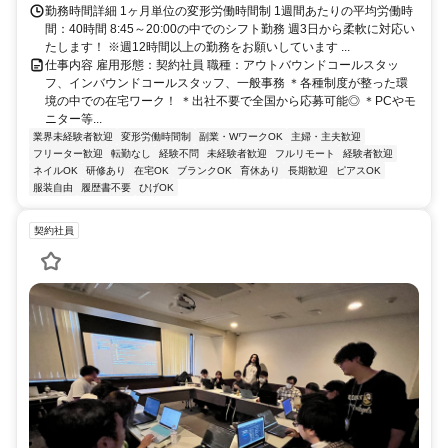
勤務時間詳細 1ヶ月単位の変形労働時間制 1週間あたりの平均労働時
間：40時間 8:45～20:00の中でのシフト勤務 週3日から柔軟に対応い
たします！ ※週12時間以上の勤務をお願いしています ...
仕事内容 雇用形態：契約社員 職種：アウトバウンドコールスタッ
フ、インバウンドコールスタッフ、一般事務 ＊各種制度が整った環
境の中での在宅ワーク！ ＊出社不要で全国から応募可能◎ ＊PCやモ
ニター等...
業界未経験者歓迎
変形労働時間制
副業・WワークOK
主婦・主夫歓迎
フリーター歓迎
転勤なし
経験不問
未経験者歓迎
フルリモート
経験者歓迎
ネイルOK
研修あり
在宅OK
ブランクOK
育休あり
長期歓迎
ピアスOK
服装自由
履歴書不要
ひげOK
契約社員