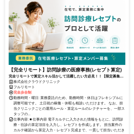
【完全リモート】訪問診療の医療事務(レセプト算定)
完全リモートで算定スキル活かして活躍したい方必見！！【限定募集】
完全リモート｜在宅医療レセプト算定（成果報酬型／業務委託）
株式会社クラウドクリニック
フルリモート
完全歩合制
勤務時間・曜日: 業務委託のため、勤務時間・休日はフレキシブルに
調整可能です。 土日祝の稼働・休暇も相談いただけます。 なお、担
当クリニックごとの運用ルール・算定ルールのレクチャーを、一部ス
タッフの...
仕事内容: ■ 仕事内容 電子カルテに入力された情報をもとに、訪問診
療・往診の算定項目を入力し、レセプトを作成します。 担当案件の
カルテ確認から算定入力・レセプト完成まで、一貫して担当いただき