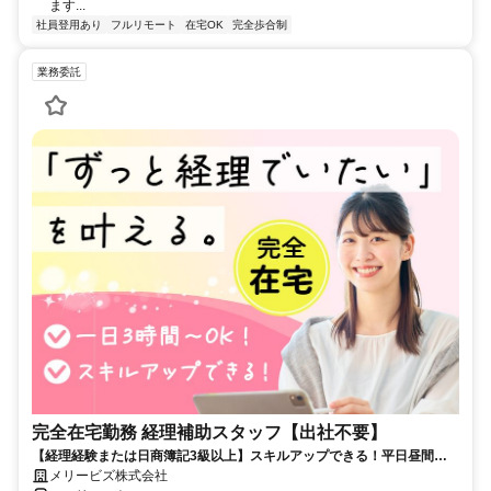
ます...
社員登用あり
フルリモート
在宅OK
完全歩合制
業務委託
完全在宅勤務 経理補助スタッフ【出社不要】
【経理経験または日商簿記3級以上】スキルアップできる！平日昼間３h
～。完全在宅で育児・介護中の方も大歓迎♪
メリービズ株式会社