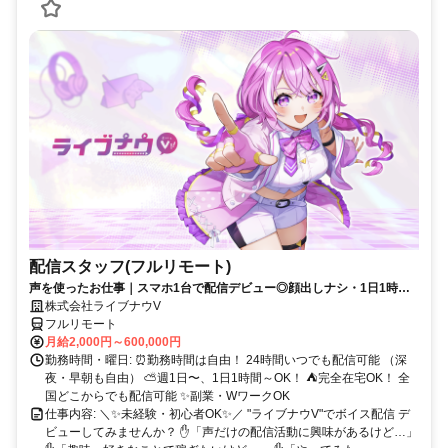
配信スタッフ(フルリモート)
声を使ったお仕事｜スマホ1台で配信デビュー◎顔出しナシ・1日1時間
～OK♪
株式会社ライブナウV
フルリモート
月給2,000円～600,000円
勤務時間・曜日: ⏰勤務時間は自由！ 24時間いつでも配信可能 （深
夜・早朝も自由） ⛅週1日〜、1日1時間～OK！ ⛺完全在宅OK！ 全
国どこからでも配信可能 ✨副業・WワークOK
仕事内容: ＼✨未経験・初心者OK✨／ "ライブナウV"でボイス配信 デ
ビューしてみませんか？ ✋「声だけの配信活動に興味があるけど…」