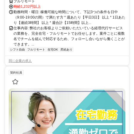
フルリモート
時給1,232円以上
勤務時間・曜日: 稼働可能な時間について、下記3つの条件を日中
（9:00-19:00の間）で満たす方 * 週あたり【平日3日】 以上 * 1日あた
り【連続3時間】 以上 * 週合計【15時間】以上...
仕事内容: 弊社のお客様よりご依頼いただいている経理代行サービス
の業務を、完全在宅・フルリモートでお任せします。案件ごとに複数
名でチームを組んで対応するため、フォローし合いながら働くことが
できます。...
シフト自由
フルリモート
在宅OK
昇給あり
同じ企業の求人
契約社員