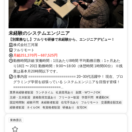
未経験のシステムエンジニア
【別業務なし】フルリモ研修で未経験から、エンジニアデビュー！
株式会社三河屋
フルリモート
月給251,370円～687,525円
勤務時間詳細 実働時間：1日あたり8時間 平均勤務日数：1ヶ月あた
り18日 〜 20日 勤務時間：9:00〜18:00（休憩時間 1時間00分） ※残
業は基本月20時間以下です。
仕事内容 ======================= 20−30代活躍中！ 現在、プロ
グラミング学習を頑張っている システムエンジニアを目指す皆様！
=======================...
業界未経験者歓迎
ランチタイム
社員登用あり
副業・WワークOK
主婦・主夫歓迎
資格取得支援あり
フリーター歓迎
学歴不問
車通勤OK
固定時間制
経験不問
未経験者歓迎
住宅手当あり
フルリモート
交通費全額支給
経験者歓迎
ネイルOK
有資格者歓迎
研修あり
在宅OK
業務委託