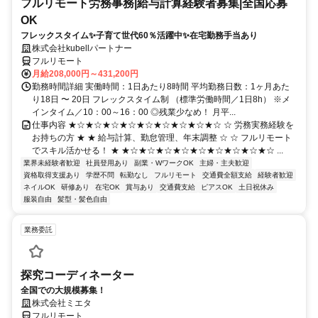
フルリモート労務事務|給与計算経験者募集|全国応募
OK
フレックスタイム✨子育て世代60％活躍中✨在宅勤務手当あり
株式会社kubellパートナー
フルリモート
月給208,000円～431,200円
勤務時間詳細 実働時間：1日あたり8時間 平均勤務日数：1ヶ月あた
り18日 〜 20日 フレックスタイム制 （標準労働時間／1日8h） ※メ
インタイム／10：00～16：00 ◎残業少なめ！ 月平...
仕事内容 ★☆★☆★☆★☆★☆★☆★☆★☆★☆ ☆ 労務実務経験を
お持ちの方 ★ ★ 給与計算、勤怠管理、年末調整 ☆ ☆ フルリモート
でスキル活かせる！ ★ ★☆★☆★☆★☆★☆★☆★☆★☆★☆ ...
業界未経験者歓迎
社員登用あり
副業・WワークOK
主婦・主夫歓迎
資格取得支援あり
学歴不問
転勤なし
フルリモート
交通費全額支給
経験者歓迎
ネイルOK
研修あり
在宅OK
賞与あり
交通費支給
ピアスOK
土日祝休み
服装自由
髪型・髪色自由
業務委託
探究コーディネーター
全国での大規模募集！
株式会社ミエタ
フルリモート