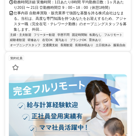
勤務時間詳細 実働時間：1日あたり8時間 平均勤務日数：1ヶ月あた
り20日 〜 21日 ⏰勤務時間⏰ 9：00～18：00（休憩1時間）
仕事内容 自動車買取・販売業界で強固な基盤を誇る株式会社はなま
る。当社は、高度な専門知識を持つあなたをお迎えするため、アジャ
スター職（完全在宅・テレワーク勤務）のオープニングスタッフを募
集します。外回...
主婦・主夫歓迎
フリーター歓迎
学歴不問
固定時間制
転勤なし
フルリモート
経験者歓迎
研修あり
在宅OK
賞与あり
ブランクOK
育休あり
オープニングスタッフ
交通費支給
長期歓迎
長期休暇あり
土日祝休み
服装自由
契約社員