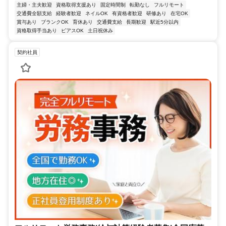
主婦・主夫歓迎
資格取得支援あり
固定時間制
転勤なし
フルリモート
交通費全額支給
経験者歓迎
ネイルOK
有資格者歓迎
研修あり
在宅OK
賞与あり
ブランクOK
育休あり
交通費支給
長期歓迎
駅近5分以内
資格取得手当あり
ピアスOK
土日祝休み
契約社員