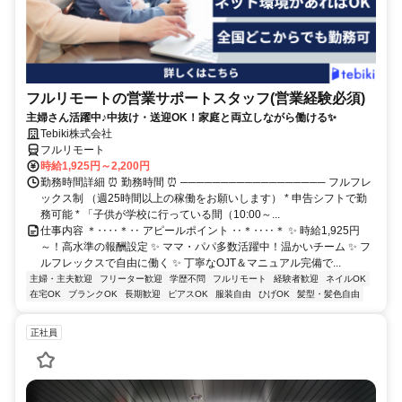
フルリモートの営業サポートスタッフ(営業経験必須)
主婦さん活躍中♪中抜け・送迎OK！家庭と両立しながら働ける✨
Tebiki株式会社
フルリモート
時給1,925円～2,200円
勤務時間詳細 ⏰ 勤務時間 ⏰ ────────────────── フルフレ
ックス制 （週25時間以上の稼働をお願いします） * 申告シフトで勤
務可能 * 「子供が学校に行っている間（10:00～...
仕事内容 ＊‥‥＊‥ アピールポイント ‥＊‥‥＊ ✨ 時給1,925円
～！高水準の報酬設定 ✨ ママ・パパ多数活躍中！温かいチーム ✨ フ
ルフレックスで自由に働く ✨ 丁寧なOJT＆マニュアル完備で...
主婦・主夫歓迎
フリーター歓迎
学歴不問
フルリモート
経験者歓迎
ネイルOK
在宅OK
ブランクOK
長期歓迎
ピアスOK
服装自由
ひげOK
髪型・髪色自由
正社員