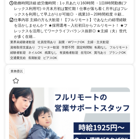
勤務時間詳細 総労働時間：1ヶ月あたり160時間 ・1日8時間勤務(フ
レックス利用可) ※月末月初は繁忙期！仕事が落ち着く月半ばはフレ
ックスを利用して早上がりが可能◎ ・残業10～20時間程度 ※顧...
仕事内容 主婦の方も大歓迎！【フルリモート】であなたの経理経験
を活かしませんか？ ★採用選考～入社初日からフルリモート！ ★フ
レックスを活用してワークライフバランス抜群◎ ★主婦（夫）世代
が多く在籍...
業界未経験者歓迎
社員登用あり
副業・WワークOK
主婦・主夫歓迎
資格取得支援あり
フリーター歓迎
学歴不問
固定時間制
転勤なし
フルリモート
経験者歓迎
ネイルOK
残業なし
有資格者歓迎
在宅OK
賞与あり
ブランクOK
交通費支給
長期歓迎
ピアスOK
業務委託