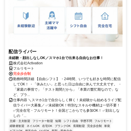
配信ライバー
未経験・顔出しなしOK／スマホ1台で出来る自由なお仕事！
株式会社Activation
フルリモート
完全歩合制
勤務時間詳細 【自由シフト】 ・24時間、いつでも好きな時間に配信
してOK！ ・「休みたい」と思った日は自由に休んで大丈夫です。 ・
「家庭の事情で」「テスト期間だから」「本業の繁忙期なので」な
ど、プラ...
仕事内容 ＼スマホ1台で自分らしく輝く！未経験から始めるライブ配
信ライバー大募集／ ✅未経験OK！特別なスキルや機材は一切不要！
✅完全在宅・フルリモート！全国どこからでも参加OK！ ✅顔出しな
しの「...
主婦・主夫歓迎
フリーター歓迎
短期
シフト自由
学歴不問
フルリモート
経験者歓迎
ネイルOK
在宅OK
ブランクOK
長期歓迎
完全歩合制
単発
ピアスOK
服装自由
ひげOK
髪型・髪色自由