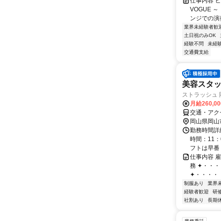
仕事内容 ピ
VOGUE
ンジでの演奏
業界未経験者歓
土日祝のみOK
経験不問
未経
交通費支給
美容スタッ
ストラッシュ 
月給260,0
交通・アク
岡山県岡山
勤務時間詳
時間：11：
フトは早番・
仕事内容 
務 ✦・・
✦・・・・・
制服あり
業界
経験者歓迎
研
社割あり
長期