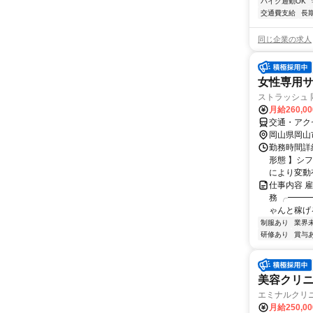
バイク通勤OK
交通費支給
長
同じ企業の求人
女性専用サ
ストラッシュ 
月給260,0
交通・アク
岡山県岡山
勤務時間詳
形態 】シフ
により変動有
仕事内容 
務 ╭━━
ゃんと稼げる
制服あり
業界
研修あり
賞与
美容クリ
エミナルクリ
月給250,0