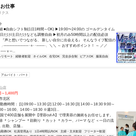
たお仕事
リクス
ト
 ■自由シフト制(1日1時間～OK) ▶19:00〜24:00の ゴールデンタイム
平日だけ/土日だけなども調整自由 ▶初月のみ50時間以上の配信必須
／ 『声と想いでつながる、 新しい自分に出会える』 そんなライブ配信の
 ╭─────────･⭐･･───╮ ＼＼ ～ おすすめポイント！ ～ ／／
──ｖ─...
ルリモート
経験者歓迎
ネイルOK
在宅OK
完全歩合制
ピアスOK
服装自由
アルバイト・パート
岡山店
円～1,400円
市北区
間： [1] 09:00～13:30 [2] 12:00～16:30 [3] 14:00～18:30 9:00～
00～16:00、14:00～18:30 ※週3日...
全国で400店舗を展開中【理容cut-A】で理美容の施術をお任せします。
除 ＊シャンプー ＊顔剃り ＊カット ＊カラー、パーマ など ＜一日の流
… 出勤、店舗...
内勤務OK
社員登用あり
1日4時間以内OK
主婦・主夫歓迎
フリーター歓迎