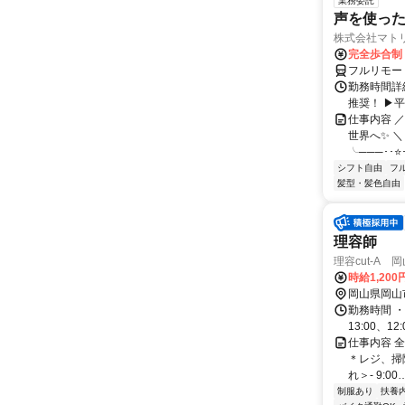
業務委託
声を使っ
株式会社マト
完全歩合制
フルリモー
勤務時間詳細
推奨！ ▶
仕事内容 
世界へ✨ ＼
╰───･･⭐･
シフト自由
フ
髪型・髪色自由
理容師
理容cut-A 
時給1,200
岡山県岡山
勤務時間 ・勤務時
13:00、12:
仕事内容 
＊レジ、掃
れ＞- 9:00
制服あり
扶養