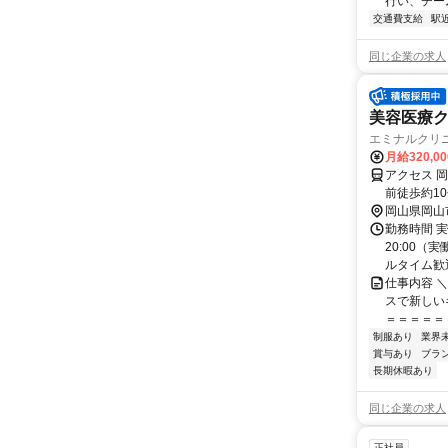
行い、チー
交通費支給
駅
同じ企業の求人
美容医療
エミナルクリ
月給320,0
アクセス 
前徒歩約10
岡山県岡山
勤務時間 実
20:00（
ルタイム歓迎
仕事内容 
スで新しい
＝＝＝＝＝＝
制服あり
業界
賞与あり
ブラ
長期休暇あり
同じ企業の求人
正社員