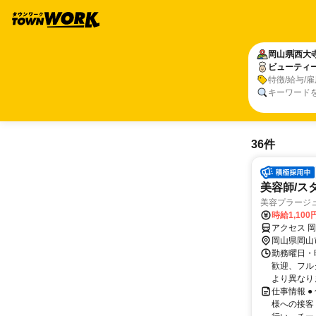
岡山県
西大
ビューティ
特徴/給与/
キーワード
36件
美容師/ス
美容プラージ
時給1,10
アクセス 
岡山県岡山
勤務曜日・時
歓迎、フル
より異なりま
仕事情報 
様への接客