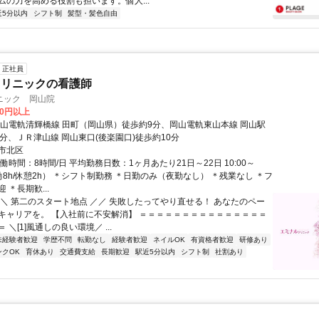
ムの力を高める役割も担います。個人...
近5分以内
シフト制
髪型・髪色自由
正社員
クリニックの看護師
ニック 岡山院
00円以上
岡山電軌清輝橋線 田町（岡山県）徒歩約9分、岡山電軌東山本線 岡山駅
分、ＪＲ津山線 岡山東口(後楽園口)徒歩約10分
市北区
働時間：8時間/日 平均勤務日数：1ヶ月あたり21日～22日 10:00～
実働8h/休憩2h） ＊シフト制勤務 ＊日勤のみ（夜勤なし） ＊残業なし ＊フ
 ＊長期歓...
＼＼ 第二のスタート地点 ／／ 失敗したってやり直せる！ あなたのペー
キャリアを。 【入社前に不安解消】 ＝＝＝＝＝＝＝＝＝＝＝＝＝＝＝
 ＼[1]風通しの良い環境／ ...
未経験者歓迎
学歴不問
転勤なし
経験者歓迎
ネイルOK
有資格者歓迎
研修あり
ンクOK
育休あり
交通費支給
長期歓迎
駅近5分以内
シフト制
社割あり