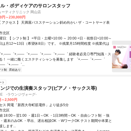
ャル・ボディケアのサロンスタッフ
ューティクリニック 岡山店
00円～230,000円
市北区
: 【 シフト制 】 <平日・土曜>10:00 ～ 20:00 <日・祝祭日>10:00～
※休日は月12〜13日（希望休8日）です。 ※残業月15時間程度 ※残業代は
゜+.――゜+.――゜+.――゜+.――゜+.――゜ 経験者必見◎専門知識・ス
る！ 一緒に働くエステティシャンを募集します ゜+.――゜+.――゜
――゜+.――゜...
フト制
昇給あり
ート
ンジでの生演奏スタッフ(ピアノ・サックス等)
OGUE -ラウンジヴォーグ-
円～2,500円
セス 岡電「新西大寺町筋電停」より徒歩5分
市北区
 18:00～翌1:00 ・週1日～OK ・1日3時間～OK ・自由シフト制 ・強
 ・週末のみOK ・早出、遅出相談OK ・WワークOK テスト期間や本業と
します...