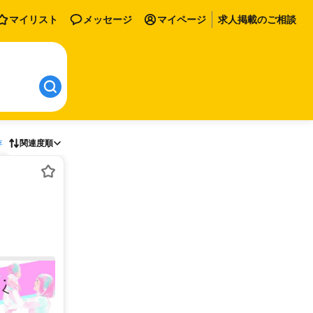
マイリスト
メッセージ
マイページ
求人掲載のご相談
存
関連度順