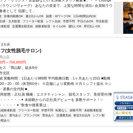
アノ・サックス・管楽器などの 生演奏スタッフ募集★。・ ～ Lounge
 ～（ラウンジヴォーグ） あなたの音楽で、上質な時間を演出♪ 会員制ラウ
者として 活躍して...
迎
扶養内勤務OK
週1日からOK
副業・WワークOK
1日4時間以内OK
主婦・主夫歓迎
フリーター歓迎
シフト自由
学歴不問
平日のみOK
学生歓迎
験者歓迎
交通費全額支給
経験者歓迎
ネイルOK
週払いOK
即日払いOK
正社員
フ(女性脱毛サロン)
岡山店
00円～750,000円
セス 「岡山駅」徒歩8分
市北区
細 実働時間：1日あたり8時間 平均勤務日数：1ヶ月あたり20日 ■勤務
00～20：00（休憩60分） ※店舗により変動有 ※月１シフト提出 ※シ
遅番の交代制 ■...
雇用形態：正社員 職種：エステティシャン、脱毛スタッフ、美容受付/事
・・・・・・・✦ 未経験からの正社員デビューを 多数サポート！✨️
・・・・✦ "飲食や接客業は...
未経験者歓迎
フリーター歓迎
学歴不問
転勤なし
経験不問
未経験者歓迎
修あり
賞与あり
ブランクOK
育休あり
交通費支給
駅近5分以内
シフト制
休暇あり