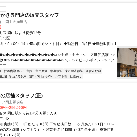
ート
おかき専門店の販売スタッフ
菴 岡山天満屋店
円
セス 岡山駅より徒歩17分
市北区
 ＜9：00～19：45の間でシフト制＞ ◆勤務日：週5日 ◆勤務時間：1
⧉◆⧉◆⧉◆⧉◆⧉◆⧉◆⧉◆⧉◆⧉◆⧉ ✨主婦・主夫・シニア世代活躍中✨
OK✨ ⧉◆⧉◆⧉◆⧉◆⧉◆⧉◆⧉◆⧉◆⧉◆⧉ ＼＼✨アピールポイント✨／／
￣...
迎
扶養内勤務OK
主婦・主夫歓迎
学生歓迎
未経験者歓迎
経験者歓迎
期歓迎
駅近5分以内
週2・3日からOK
シフト制
社割あり
の店舗スタッフ(正)
ナツ岡山駅前店
00円～296,000円
セス 岡山駅から徒歩2分★駅チカ★
市北区
 実働時間：1日あたり8時間 平均勤務日数：1ヶ月あたり21日 5:00～
・上記の内8時間（シフト制） ・残業平均14時間（2021年実績） ※繁忙期
0～15時間...