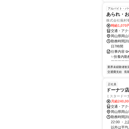
アルバイト・パ
あられ・
株式会社蕪村
時給1,070
交通・アク
岡山県岡山
勤務時間詳細
日7時間
仕事内容 
✨扶養内勤務
￣￣￣￣￣￣
業界未経験者歓
交通費支給
長
正社員
ドーナツ店
ミスタードー
月給240,0
交通・アク
岡山県岡山
勤務時間詳細
22:00 
以外は平均月