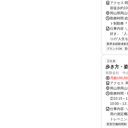
アクセス 
前徒歩約10
岡山県岡山
勤務時間 総
ト制勤務 
仕事内容 
好き」「人
りの“人生を
業界未経験者歓
ブランクOK
育
正社員
歩き方・姿
有限会社 中
月給190,0
ア
岡山県岡山
勤務時間・曜
②10:15
10:00～13:.
仕事内容:
用の測定機
トレーニング
変形労働時間制