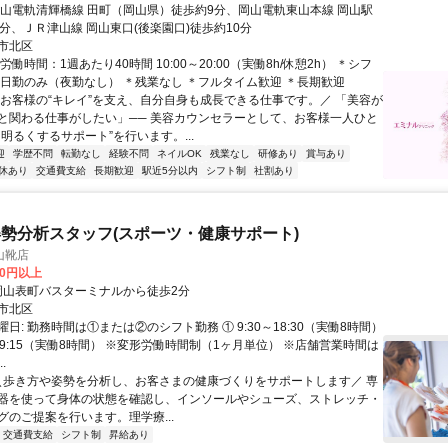
岡山電軌清輝橋線 田町（岡山県）徒歩約9分、岡山電軌東山本線 岡山駅
分、ＪＲ津山線 岡山東口(後楽園口)徒歩約10分
市北区
労働時間：1週あたり40時間 10:00～20:00（実働8h/休憩2h） ＊シフ
＊日勤のみ（夜勤なし） ＊残業なし ＊フルタイム歓迎 ＊長期歓迎
＼お客様の“キレイ”を支え、自分自身も成長できる仕事です。／ 「美容が
と関わる仕事がしたい」── 美容カウンセラーとして、お客様一人ひと
明るくするサポート”を行います。...
迎
学歴不問
転勤なし
経験不問
ネイルOK
残業なし
研修あり
賞与あり
休あり
交通費支給
長期歓迎
駅近5分以内
シフト制
社割あり
勢分析スタッフ(スポーツ・健康サポート)
山靴店
00円以上
クセス: 岡山表町バスターミナルから徒歩2分
市北区
日: 勤務時間は①または②のシフト勤務 ① 9:30～18:30（実働8時間）
～19:15（実働8時間） ※変形労働時間制（1ヶ月単位） ※店舗営業時間は
..
 ＼歩き方や姿勢を分析し、お客さまの健康づくりをサポートします／ 専
器を使って身体の状態を確認し、インソールやシューズ、ストレッチ・
のご提案を行います。 ​理学療...
交通費支給
シフト制
昇給あり