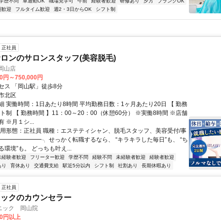
学歴不問
車通勤OK
職場見学可
午前
経験者歓迎
研修あり
夕方
ブランクOK
期歓迎
フルタイム歓迎
週2・3日からOK
シフト制
正社員
ロンのサロンスタッフ(美容脱毛)
岡山店
00円～750,000円
セス 「岡山駅」徒歩8分
市北区
細 実働時間：1日あたり8時間 平均勤務日数：1ヶ月あたり20日 【 勤務
ト制 【 勤務時間 】11：00～20：00（休憩60分） ※実働8時間 ※店舗
 ※月１シ...
雇用形態：正社員 職種：エステティシャン、脱毛スタッフ、美容受付/事
━━━━━━━━╮ せっかく転職するなら、 “キラキラした毎日”も、 “ち
環境”も。 どっちも叶え...
未経験者歓迎
フリーター歓迎
学歴不問
経験不問
未経験者歓迎
経験者歓迎
あり
育休あり
交通費支給
駅近5分以内
シフト制
社割あり
長期休暇あり
正社員
ニックのカウンセラー
ニック 岡山院
00円以上