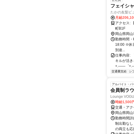
フェイシ
たかの友梨ビ
月給206,1
アクセス: 【 アクセス 】 天満屋バスステーション斜め向かい ザ・コートヤード表
町B1F
岡山県岡山
勤務時間・曜日
18:00 
別途...
仕事内容: 
キルが活き
+.――゜+.
交通費支給
シ
アルバイト・パ
会員制ラウ
Lounge V
時給1,500
交通・アク
岡山県岡山
勤務時間詳細
制出勤なし
の両立も応援