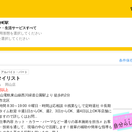
寺町駅
ー・生活サービスすべて
雇用形態を選択してください
を選択してください
条件保
アルバイト・パート
タイリスト
ュ 岡山店
0円以上
岡山電軌東山線西川緑道公園駅より 徒歩約2分
市北区
間 8:30～19:00 ※曜日・時間は応相談 ※残業なしで定時退社 ※長期
タイム歓迎 ※週1日からOK、週2、3日からOK、週4日以上OK等店舗に
すので詳しくはお問...
● 仕事内容 カット・カラー・パーマなど一通りの基本施術を担当♬ お客
・技術を通して、現場の中心で活躍します！後輩の補助や簡単な指導も