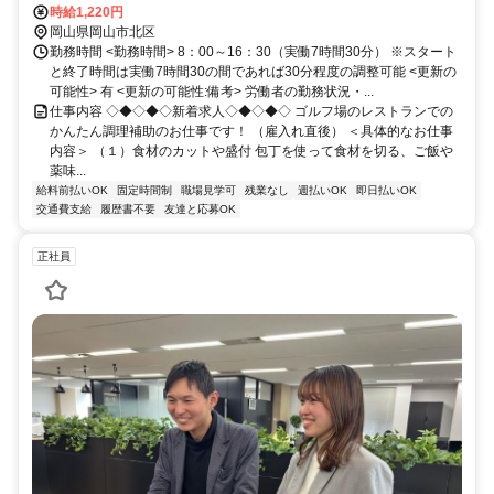
空路 岡山空港徒歩約79分 岡山駅から車で25分
時給1,220円
岡山県岡山市北区
勤務時間 <勤務時間> 8：00～16：30（実働7時間30分） ※スタート
と終了時間は実働7時間30の間であれば30分程度の調整可能 <更新の
可能性> 有 <更新の可能性:備考> 労働者の勤務状況・...
仕事内容 ◇◆◇◆◇新着求人◇◆◇◆◇ ゴルフ場のレストランでの
かんたん調理補助のお仕事です！ （雇入れ直後） ＜具体的なお仕事
内容＞ （１）食材のカットや盛付 包丁を使って食材を切る、ご飯や
薬味...
給料前払いOK
固定時間制
職場見学可
残業なし
週払いOK
即日払いOK
交通費支給
履歴書不要
友達と応募OK
正社員