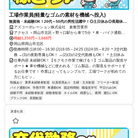
工場作業員(軽量なゴムの素材を機械へ投入)
無資格・未経験OK！20代～50代の男性活躍中！◎土日休み◎長期休暇
有◎週払いOK◎
アズコーポレーション株式会社 倉敷営業所
アクセス ＜岡山市北区＞野々口駅から車で5分 ＊車・バイク通勤
OK（駐車場あり）
時給1,350円～1,688円
岡山県岡山市北区
勤務時間 (1)8:00～16:30 (2)16:05～24:25 (3)24:05～8:20 ＊3交代勤
務 →(3)の夜勤専属もOK！ →(2)(3)の2交代勤務もOK！ ＊土日休み
仕事内容 未経験OK！【モクモク作業で稼げる！】ゴム製品の製造サ
ポート★ 車や機械などに使われる「ゴム製品」の製造をサポートす
るお仕事です！ 作業はとってもシンプルで、工場ワークが初めての
方にもピッ...
制服あり
業界未経験者歓迎
社員登用あり
主婦・主夫歓迎
フリーター歓迎
バイク通勤OK
学歴不問
車通勤OK
固定時間制
職場見学可
平日のみOK
経験不問
未経験者歓迎
経験者歓迎
ネイルOK
残業なし
夜間
週払いOK
ブランクOK
長期歓迎
派遣社員