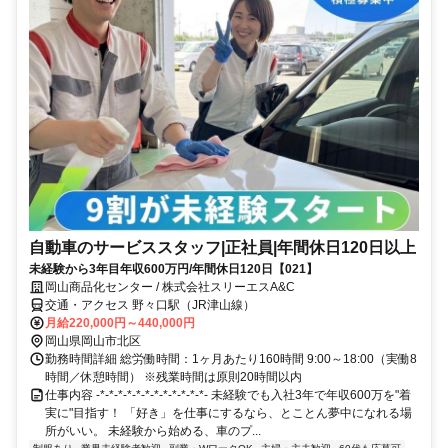
自動車のサービススタッフ|正社員|年間休日120日以上
未経験から3年目年収600万円/年間休日120日【021】
岡山商品化センター / 株式会社スリーエスA&C
交通・アクセス 野々口駅（JR津山線）
月給220,000円～440,000円
岡山県岡山市北区
勤務時間詳細 総労働時間：1ヶ月あたり160時間 9:00～18:00（実働8
時間／休憩時間） ※残業時間は原則20時間以内
仕事内容 -*-*-*-*-*-*-*-*-*-*-*-*- 未経験でも入社3年で年収600万を"着
実に"目指す！ 「好き」を仕事にするなら、とことん夢中になれる場
所がいい。 未経験から始める、車のプ...