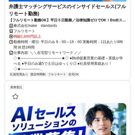
弁護士マッチングサービスのインサイドセールス(フル
リモート勤務)
【フルリモート勤務OK】平日５日勤務／法律知識ゼロでOK！BtoBスキ
ルが身につく営業職
株式会社make standards
フルリモート
時給1,600円以上
勤務時間・曜日: 平日のみ 9：00～18：00 実働時間：1日あたり8時
間 休憩1時間
仕事内容: ＼＼在宅型リモートワーク ／／
◇★───────────────★◇ ●BtoB提案営業の基礎～実践が学
べる ●平日のみ週5で土日はゆっくり◎ ●社員登用実績あり！
◇★───────...
社員登用あり
固定時間制
フルリモート
在宅OK
業務委託