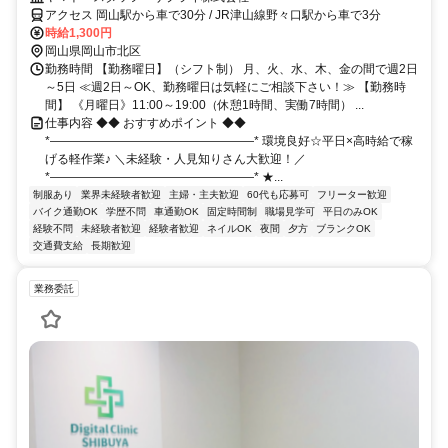
アクセス 岡山駅から車で30分 / JR津山線野々口駅から車で3分
時給1,300円
岡山県岡山市北区
勤務時間 【勤務曜日】（シフト制） 月、火、水、木、金の間で週2日
～5日 ≪週2日～OK、勤務曜日は気軽にご相談下さい！≫ 【勤務時
間】 《月曜日》11:00～19:00（休憩1時間、実働7時間） ...
仕事内容 ◆◆ おすすめポイント ◆◆
*―――――――――――――――――* 環境良好☆平日×高時給で稼
げる軽作業♪ ＼未経験・人見知りさん大歓迎！／
*―――――――――――――――――* ★...
制服あり
業界未経験者歓迎
主婦・主夫歓迎
60代も応募可
フリーター歓迎
バイク通勤OK
学歴不問
車通勤OK
固定時間制
職場見学可
平日のみOK
経験不問
未経験者歓迎
経験者歓迎
ネイルOK
夜間
夕方
ブランクOK
交通費支給
長期歓迎
業務委託