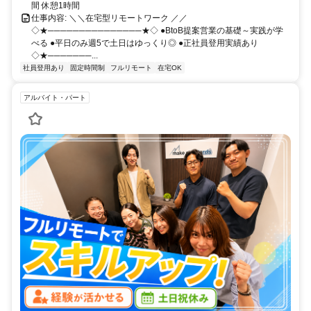
間 休憩1時間
仕事内容: ＼＼在宅型リモートワーク ／／
◇★───────────────★◇ ●BtoB提案営業の基礎～実践が学
べる ●平日のみ週5で土日はゆっくり◎ ●正社員登用実績あり
◇★───────...
社員登用あり
固定時間制
フルリモート
在宅OK
アルバイト・パート