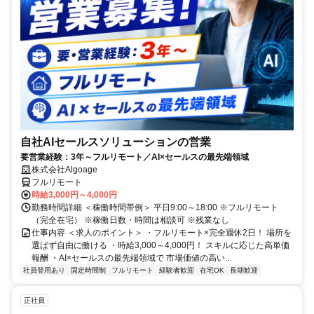
自社AIセールスソリューションの営業
要営業経験：3年～フルリモート／AI×セールスの最先端領域
株式会社Algoage
フルリモート
時給3,000円～4,000円
勤務時間詳細 ＜稼働時間帯例＞ 平日9:00～18:00 ※フルリモート
（完全在宅） ※稼働日数・時間は相談可 ※残業なし
仕事内容 ＜求人のポイント＞ ・フルリモート×完全週休2日！ 場所を
選ばず自由に働ける ・時給3,000～4,000円！ スキルに応じた高単価
報酬 ・AI×セールスの最先端領域で 市場価値の高い...
社員登用あり
固定時間制
フルリモート
経験者歓迎
在宅OK
長期歓迎
正社員