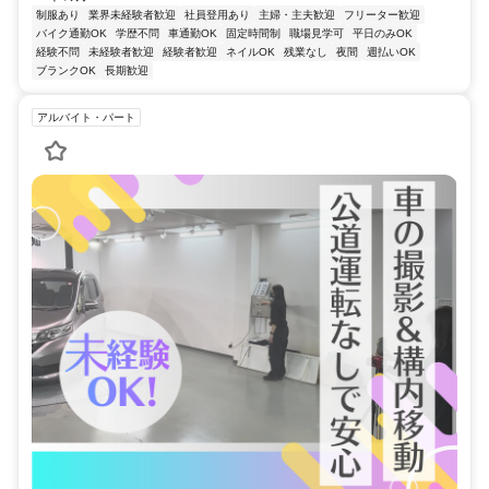
制服あり
業界未経験者歓迎
社員登用あり
主婦・主夫歓迎
フリーター歓迎
バイク通勤OK
学歴不問
車通勤OK
固定時間制
職場見学可
平日のみOK
経験不問
未経験者歓迎
経験者歓迎
ネイルOK
残業なし
夜間
週払いOK
ブランクOK
長期歓迎
アルバイト・パート