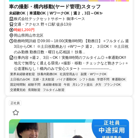
車の撮影・構内移動(ヤード管理)スタッフ
未経験OK｜車通勤OK｜WワークOK｜週２，3日～OK✨
株式会社テックセットサポート 御津ベース
交通・アクセス 野々口駅 徒歩13分
時給1,200円
岡山県岡山市北区
勤務時間詳細 ⏰09:00～18:00(実働8時間) 【勤務日】 ⭐フルタイム 週
3日からOK！ ※土日祝勤務あり ⭐Wワーク 週２、３日OK！ ※土日祝
のみ勤務 勤務日数・曜日も応相談！ 扶養...
仕事内容 ⭐週２、3日～OK！実働8時間のフルタイム◎ ⭐車通勤OK!!
地元で無理なく通える環境♪ ⭐撮影・移動・チェックなど飽きナシ♪ ⭐
公道運転なし！構内のみで安心スタート ──────────...
業界未経験者歓迎
扶養内勤務OK
社員登用あり
副業・WワークOK
土日祝のみOK
主婦・主夫歓迎
バイク通勤OK
シフト自由
学歴不問
車通勤OK
固定時間制
経験不問
未経験者歓迎
午前
月1シフト提出
夕方
ブランクOK
交通費支給
長期歓迎
フルタイム歓迎
正社員