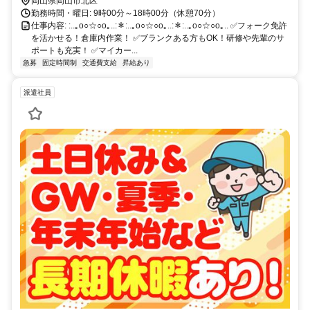
岡山県岡山市北区
勤務時間・曜日: 9時00分～18時00分（休憩70分）
仕事内容: :..｡o○☆○o｡..:＊:..｡o○☆○o｡..:＊:..｡o○☆○o｡.. ✅フォーク免許
を活かせる！倉庫内作業！ ✅ブランクある方もOK！研修や先輩のサ
ポートも充実！ ✅マイカー...
急募
固定時間制
交通費支給
昇給あり
派遣社員