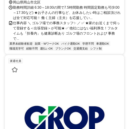
岡山県岡山市北区
勤務時間詳細 6:30～18:00の間で7.5時間勤務 時間固定勤務も可(9:00
～17:30など) ★お子さんの行事など、お休みしたい時はご相談頂けれ
ば全て対応可能！ 働く主婦（主夫）を応援してい...
仕事内容 ＼ ゴルフ場での事務スタッフ✨ ／ ✅ ★家のお近くまで伺っ
て登録する＜出張登録＞が可能★ ✅ 他社にはない福利厚生！フルタ
イムも「扶養内」も健康診断あり ゴルフ場のフロントおよび 事務
で...
業界未経験者歓迎
副業・WワークOK
バイク通勤OK
学歴不問
車通勤OK
職場見学可
経験不問
週払いOK
ブランクOK
交通費支給
シフト制
派遣社員