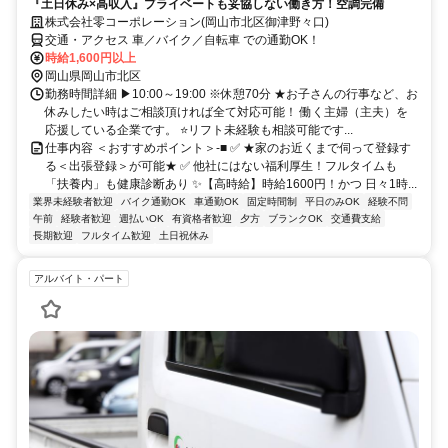
『土日休み×高収入』プライベートも妥協しない働き方！空調完備
株式会社零コーポレーション(岡山市北区御津野々口)
交通・アクセス 車／バイク／自転車 での通勤OK！
時給1,600円以上
岡山県岡山市北区
勤務時間詳細 ▶10:00～19:00 ※休憩70分 ★お子さんの行事など、お
休みしたい時はご相談頂ければ全て対応可能！ 働く主婦（主夫）を
応援している企業です。 ⭐️リフト未経験も相談可能です...
仕事内容 ＜おすすめポイント＞-■ ✅ ★家のお近くまで伺って登録す
る＜出張登録＞が可能★ ✅ 他社にはない福利厚生！フルタイムも
「扶養内」も健康診断あり ✨【高時給】時給1600円！かつ 日々1時...
業界未経験者歓迎
バイク通勤OK
車通勤OK
固定時間制
平日のみOK
経験不問
午前
経験者歓迎
週払いOK
有資格者歓迎
夕方
ブランクOK
交通費支給
長期歓迎
フルタイム歓迎
土日祝休み
アルバイト・パート