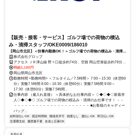
【販売・接客・サービス】ゴルフ場での荷物の積込
み・清掃スタッフ/OKE0009/186010
【岡山市北区】＜扶養内勤務OK！＞ゴルフ場での荷物の積込み・清掃ス
タッフ＜時間帯が選べる！＞
株式会社グロップ
アクセス ＪＲ津山線 野々口徒歩約74分、空路 岡山空港徒歩約79分、
空路 岡山空港徒歩約79分 桃太郎空港（岡山空港）から車で約5分
時給1,180円
岡山県岡山市北区
勤務時間 <勤務時間> ＜フルタイム／7.5時間＞ 7:00～15:30（休憩60
分）実働7.5時間 8:00～16:30（休憩60分）実働7.5時間 9:00～
17:30（休憩60分）実働7.5時間...
仕事内容 （雇入れ直後） ＜具体的なお仕事内容＞ ◇◆◇◆◇新着求
人◇◆◇◆◇ ゴルフ場での荷物の積込み・清掃のお仕事です！ －－
－－－－－－－－－－－－－－－－－－－－－ ■お客様のキャディー
バッグ...
給料前払いOK
固定時間制
職場見学可
残業なし
週払いOK
即日払いOK
交通費支給
履歴書不要
友達と応募OK
派遣社員