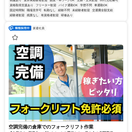
制服あり
業界未経験者歓迎
副業・WワークOK
主婦・主夫歓迎
60代も応募可
資格取得支援あり
フリーター歓迎
バイク通勤OK
学歴不問
車通勤OK
固定時間制
職場見学可
転勤なし
経験不問
未経験者歓迎
交通費全額支給
経験者歓迎
残業なし
有資格者歓迎
研修あり
派遣社員
空調完備の倉庫でのフォークリフト作業