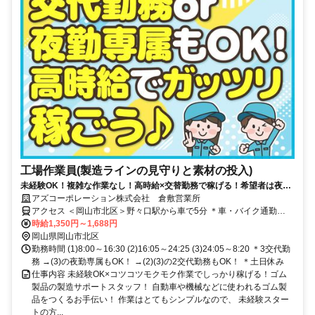
工場作業員(製造ラインの見守りと素材の投入)
未経験OK！複雑な作業なし！高時給×交替勤務で稼げる！希望者は夜勤
専属もOK！土日休み！
アズコーポレーション株式会社 倉敷営業所
アクセス ＜岡山市北区＞野々口駅から車で5分 ＊車・バイク通勤
OK（駐車場あり）
時給1,350円～1,688円
岡山県岡山市北区
勤務時間 (1)8:00～16:30 (2)16:05～24:25 (3)24:05～8:20 ＊3交代勤
務 →(3)の夜勤専属もOK！ →(2)(3)の2交代勤務もOK！ ＊土日休み
仕事内容 未経験OK×コツコツモクモク作業でしっかり稼げる！ゴム
製品の製造サポートスタッフ！ 自動車や機械などに使われるゴム製
品をつくるお手伝い！ 作業はとてもシンプルなので、 未経験スター
トの方...