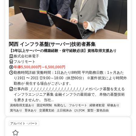
関西 インフラ基盤(サーバー)技術者募集
【3年以上サーバーの構築経験・保守経験必須】資格取得支援あり
株式会社林電子
フルリモート
年俸5,500,000円～6,500,000円
勤務時間詳細 実働時間：1日あたり8時間 平均勤務日数：1ヶ月あた
り19日 〜 20日 ⏰9:00～18:00（休憩60分） ※案件状況により時間外
勤務が 発生する場合がございます。
仕事内容 _/_/_/_/_/_/_/_/_/_/_/_/_/_/_/_/_/_/ メガバンク基盤を支える
インフラエンジニア募集 金融インフラの最前線で、 本物の基盤技術
を磨きませんか。 当社...
資格取得支援あり
固定時間制
転勤なし
フルリモート
経験者歓迎
研修あり
賞与あり
育休あり
交通費支給
土日祝休み
ひげOK
髪型・髪色自由
アルバイト・パート