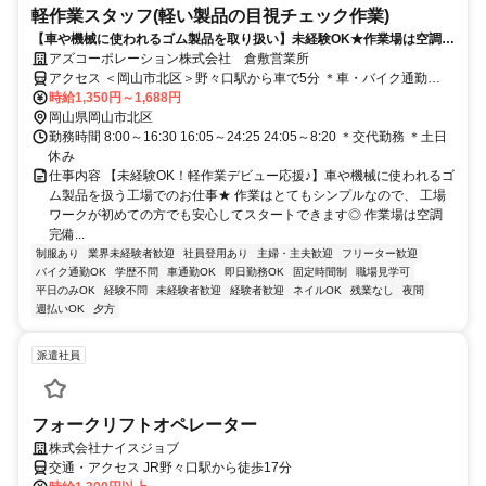
軽作業スタッフ(軽い製品の目視チェック作業)
【車や機械に使われるゴム製品を取り扱い】未経験OK★作業場は空調完
備★土日休み★週払いOK
アズコーポレーション株式会社 倉敷営業所
アクセス ＜岡山市北区＞野々口駅から車で5分 ＊車・バイク通勤
OK（駐車場あり）
時給1,350円～1,688円
岡山県岡山市北区
勤務時間 8:00～16:30 16:05～24:25 24:05～8:20 ＊交代勤務 ＊土日
休み
仕事内容 【未経験OK！軽作業デビュー応援♪】車や機械に使われるゴ
ム製品を扱う工場でのお仕事★ 作業はとてもシンプルなので、 工場
ワークが初めての方でも安心してスタートできます◎ 作業場は空調
完備...
制服あり
業界未経験者歓迎
社員登用あり
主婦・主夫歓迎
フリーター歓迎
バイク通勤OK
学歴不問
車通勤OK
即日勤務OK
固定時間制
職場見学可
平日のみOK
経験不問
未経験者歓迎
経験者歓迎
ネイルOK
残業なし
夜間
週払いOK
夕方
派遣社員
フォークリフトオペレーター
株式会社ナイスジョブ
交通・アクセス JR野々口駅から徒歩17分