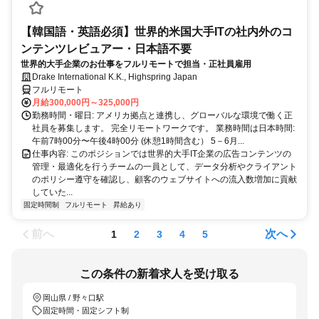
【韓国語・英語必須】世界的米国大手ITの社内外のコ
ンテンツレビュアー・日本語不要
世界的大手企業のお仕事をフルリモートで担当・正社員雇用
Drake International K.K., Highspring Japan
フルリモート
月給300,000円～325,000円
勤務時間・曜日: アメリカ拠点と連携し、グローバルな環境で働く正
社員を募集します。 完全リモートワークです。 業務時間は日本時間:
午前7時00分〜午後4時00分 (休憩1時間含む） 5－6月...
仕事内容: このポジションでは世界的大手IT企業の広告コンテンツの
管理・最適化を行うチームの一員として、データ分析やクライアント
のポリシー遵守を確認し、顧客のウェブサイトへの流入数増加に貢献
していた...
固定時間制
フルリモート
昇給あり
前へ
次へ
1
2
3
4
5
この条件の新着求人を受け取る
岡山県 / 野々口駅
固定時間・固定シフト制