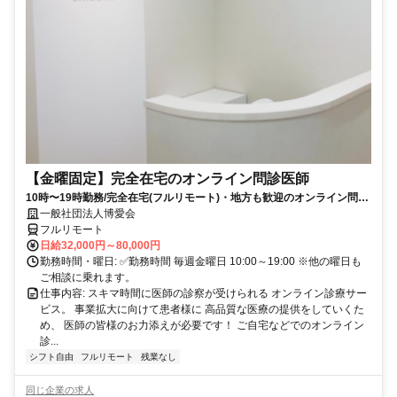
【金曜固定】完全在宅のオンライン問診医師
10時〜19時勤務/完全在宅(フルリモート)・地方も歓迎のオンライン問診
業務
一般社団法人博愛会
フルリモート
日給32,000円～80,000円
勤務時間・曜日: ✅勤務時間 毎週金曜日 10:00～19:00 ※他の曜日も
ご相談に乗れます。
仕事内容: スキマ時間に医師の診察が受けられる オンライン診療サー
ビス。 事業拡大に向けて患者様に 高品質な医療の提供をしていくた
め、 医師の皆様のお力添えが必要です！ ご自宅などでのオンライン
診...
シフト自由
フルリモート
残業なし
同じ企業の求人