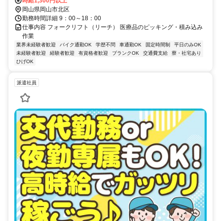
時給1,300円以上
岡山県岡山市北区
勤務時間詳細 9：00～18：00
仕事内容 フォークリフト（リーチ） 医療品のピッキング・積み込み
作業
業界未経験者歓迎
バイク通勤OK
学歴不問
車通勤OK
固定時間制
平日のみOK
未経験者歓迎
経験者歓迎
有資格者歓迎
ブランクOK
交通費支給
寮・社宅あり
ひげOK
派遣社員