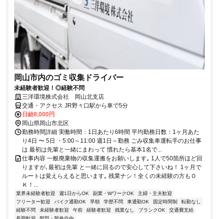
岡山市内のゴミ収集ドライバー
未経験者歓迎！◎経験不問
三洋環境株式会社 岡山北支店
交通・アクセス JR野々口駅から車で5分
日給8,000円
岡山県岡山市北区
勤務時間詳細 実働時間：1日あたり6時間 平均勤務日数：1ヶ月あた
り4日 〜 5日 ・5:00～11:00 週1日～勤務 ごみ収集車運転手のお仕事
は 最初は先輩と一緒にまわって 慣れたら基本1名で...
仕事内容 一般廃棄物の収集運搬をお願いします｡ 1人で50箇所ほど回
りますが､最初は先輩 と一緒に回るので安心して下さいね！ 1ヶ月で
ルートは覚えらえると思います｡ 残業ナシ！全くの未経験の方もＯ
Ｋ！...
業界未経験者歓迎
週1日からOK
副業・WワークOK
主婦・主夫歓迎
フリーター歓迎
バイク通勤OK
早朝
学歴不問
車通勤OK
固定時間制
転勤なし
経験不問
未経験者歓迎
午前
経験者歓迎
残業なし
ブランクOK
交通費支給
長期歓迎
髪型・髪色自由