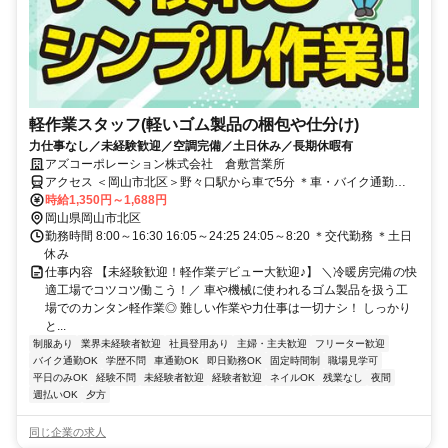
軽作業スタッフ(軽いゴム製品の梱包や仕分け)
力仕事なし／未経験歓迎／空調完備／土日休み／長期休暇有
アズコーポレーション株式会社 倉敷営業所
アクセス ＜岡山市北区＞野々口駅から車で5分 ＊車・バイク通勤
OK（駐車場あり）
時給1,350円～1,688円
岡山県岡山市北区
勤務時間 8:00～16:30 16:05～24:25 24:05～8:20 ＊交代勤務 ＊土日
休み
仕事内容 【未経験歓迎！軽作業デビュー大歓迎♪】 ＼冷暖房完備の快
適工場でコツコツ働こう！／ 車や機械に使われるゴム製品を扱う工
場でのカンタン軽作業◎ 難しい作業や力仕事は一切ナシ！ しっかり
と...
制服あり
業界未経験者歓迎
社員登用あり
主婦・主夫歓迎
フリーター歓迎
バイク通勤OK
学歴不問
車通勤OK
即日勤務OK
固定時間制
職場見学可
平日のみOK
経験不問
未経験者歓迎
経験者歓迎
ネイルOK
残業なし
夜間
週払いOK
夕方
同じ企業の求人