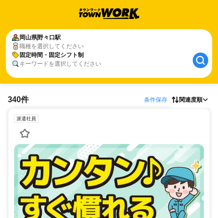
岡山県
野々口駅
職種を選択してください
固定時間・固定シフト制
キーワードを選択してください
340件
条件保存
関連度順
派遣社員