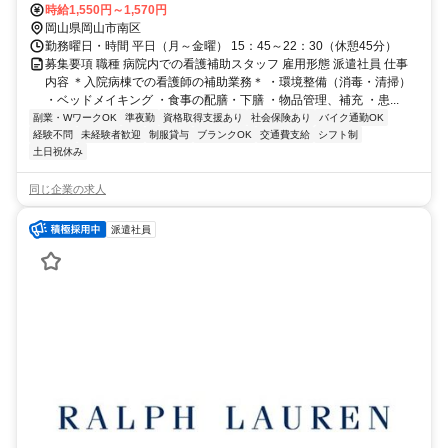
無料駐車場完備）
時給1,550円～1,570円
岡山県岡山市南区
勤務曜日・時間 平日（月～金曜） 15：45～22：30（休憩45分）
募集要項 職種 病院内での看護補助スタッフ 雇用形態 派遣社員 仕事
内容 ＊入院病棟での看護師の補助業務＊ ・環境整備（消毒・清掃）
・ベッドメイキング ・食事の配膳・下膳 ・物品管理、補充 ・患...
副業・WワークOK
準夜勤
資格取得支援あり
社会保険あり
バイク通勤OK
経験不問
未経験者歓迎
制服貸与
ブランクOK
交通費支給
シフト制
土日祝休み
同じ企業の求人
派遣社員