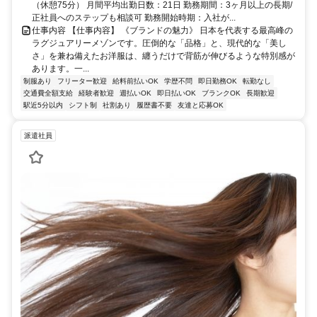
（休憩75分） 月間平均出勤日数：21日 勤務期間：3ヶ月以上の長期/
正社員へのステップも相談可 勤務開始時期：入社が...
仕事内容 【仕事内容】 《ブランドの魅力》 日本を代表する最高峰の
ラグジュアリーメゾンです。圧倒的な「品格」と、現代的な「美し
さ」を兼ね備えたお洋服は、纏うだけで背筋が伸びるような特別感が
あります。一...
制服あり
フリーター歓迎
給料前払いOK
学歴不問
即日勤務OK
転勤なし
交通費全額支給
経験者歓迎
週払いOK
即日払いOK
ブランクOK
長期歓迎
駅近5分以内
シフト制
社割あり
履歴書不要
友達と応募OK
派遣社員