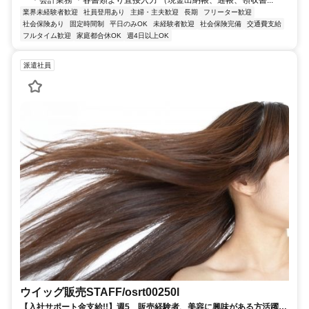
業界未経験者歓迎
社員登用あり
主婦・主夫歓迎
長期
フリーター歓迎
社会保険あり
固定時間制
平日のみOK
未経験者歓迎
社会保険完備
交通費支給
フルタイム歓迎
家庭都合休OK
週4日以上OK
派遣社員
ウイッグ販売STAFF/osrt00250l
【入社サポート金支給!!】週5 販売経験者、美容に興味がある方活躍中