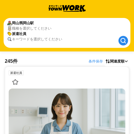
岡山県
岡山県
岡山駅
岡山駅
職種を選択してください
派遣社員
派遣社員
キーワードを選択してください
245件
条件保存
関連度順
派遣社員