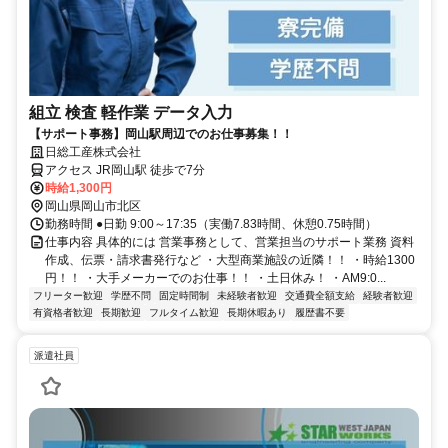
組立 検査 軽作業 データ入力
【サポート事務】岡山駅周辺でのお仕事募集！！
日総工産株式会社
アクセス JR岡山駅 徒歩で7分
時給1,300円
岡山県岡山市北区
勤務時間 ●日勤 9:00～17:35（実働7.83時間、休憩0.75時間）
仕事内容 具体的には 営業事務として、営業担当のサポート業務 資料
作成、伝票・請求書発行など ・大型商業施設の近隣！！ ・時給1300
円！！ ・大手メーカーでのお仕事！！ ・土日休み！ ・AM9:0...
フリーター歓迎
学歴不問
固定時間制
未経験者歓迎
交通費全額支給
経験者歓迎
有資格者歓迎
長期歓迎
フルタイム歓迎
長期休暇あり
履歴書不要
派遣社員