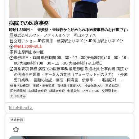
病院での医療事務
時給1,350円～ 未資格・未経験から始められる医療事務のお仕事です♪
株式会社ルフト・メディカルケア 岡山オフィス
交通アクセス JR西川原・就実駅より車10分 JR岡山駅より車10分
時給1,300円以上
岡山県岡山市中区
勤務曜日・時間 勤務時間 08：30～17：30(実働8時間) 10：00～19：
00(実働8時間) 08：30～12：30(実働4時間) ※土曜日
募集要項 職種 病院での医療事務 雇用形態 派遣社員 仕事内容 病院で
の医療事務業務 ・データ入力業務（フォーマットへの入力） ・外来
窓口業務 ・書類の確認、整理（同意書、伝票等） ・電話応対 ・...
扶養内勤務OK
主婦・主夫歓迎
資格取得支援あり
社会保険あり
車通勤OK
固定時間制
未経験者歓迎
経験者歓迎
制服貸与
ブランクOK
交通費支給
土日祝休み
同じ企業の求人
派遣社員