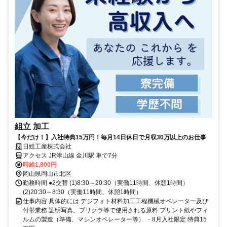
組立 加工
【今だけ！】入社特典15万円！毎月14日休日で月収30万以上のお仕事
日総工産株式会社
アクセス JR津山線 金川駅 車で7分
時給1,800円
岡山県岡山市北区
勤務時間 ●2交替 (1)8:30～20:30（実働11時間、休憩1時間）
(2)20:30～8:30（実働11時間、休憩1時間）
仕事内容 具体的には デジフォト材料加工工程機械オペレーター及び
付帯業務 証明写真、プリクラ等で使用される原料 プリント紙やフィ
ルムの製造（準備、マシンオペレーター等） ・8月入社限定 特典15