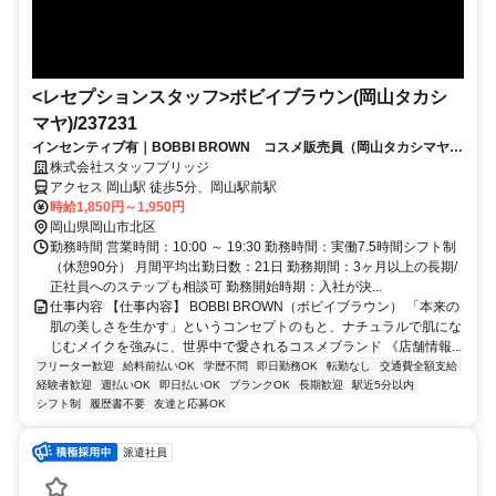
<レセプションスタッフ>ボビイブラウン(岡山タカシ
マヤ)/237231
インセンティブ有｜BOBBI BROWN コスメ販売員（岡山タカシマヤ）
交通費支給・私服OK
株式会社スタッフブリッジ
アクセス 岡山駅 徒歩5分、岡山駅前駅
時給1,850円～1,950円
岡山県岡山市北区
勤務時間 営業時間：10:00 ～ 19:30 勤務時間：実働7.5時間シフト制
（休憩90分） 月間平均出勤日数：21日 勤務期間：3ヶ月以上の長期/
正社員へのステップも相談可 勤務開始時期：入社が決...
仕事内容 【仕事内容】 BOBBI BROWN（ボビイブラウン） 「本来の
肌の美しさを生かす」というコンセプトのもと、ナチュラルで肌にな
じむメイクを強みに、世界中で愛されるコスメブランド 《店舗情報...
フリーター歓迎
給料前払いOK
学歴不問
即日勤務OK
転勤なし
交通費全額支給
経験者歓迎
週払いOK
即日払いOK
ブランクOK
長期歓迎
駅近5分以内
シフト制
履歴書不要
友達と応募OK
派遣社員