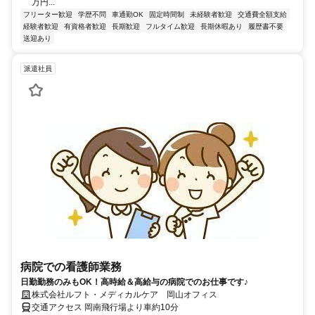
万円...
フリーター歓迎
学歴不問
車通勤OK
固定時間制
未経験者歓迎
交通費全額支給
経験者歓迎
有資格者歓迎
長期歓迎
フルタイム歓迎
長期休暇あり
履歴書不要
送迎あり
派遣社員
病院での看護師業務
日勤勤務のみもOK！高時給＆高給与の病院でのお仕事です♪
株式会社ルフト・メディカルケア 岡山オフィス
交通アクセス 岡南飛行場より車約10分