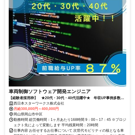
車両制御ソフトウェア開発エンジニア
【経験者採用枠】 ★20代・30代・40代活躍中★ 年収UP事例多数！
◎岡山U・Iターン補助充実◎
西日本スターワークス株式会社
月給300,000円～400,000円
岡山県岡山市中区
勤務時間 総労働時間：1ヶ月あたり168時間 9：00～17：45 ※プロジ
ェクト先によって変動します 平均残業時間：20時間
仕事内容 お任せするお仕事について 次世代モビリティの核となる車