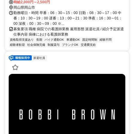
時給2,000円～2,500円
岡山県岡山市
勤務曜日・時間 早番：06：30～15：00 日勤：08：30～17：00 中
番：10：30～19：00 遅番：13：00～21：30 準夜：16：30～01：
00 深夜：00：30～09：00 ※...
募集要項 職種 病院での看護師業務 雇用形態 派遣社員 / 紹介予定派遣
仕事内容 病棟における看護師業務
資格取得支援あり
長期
バイク通勤OK
車通勤OK
固定時間制
経験不問
経験者歓迎
社会保険完備
制服貸与
ブランクOK
交通費支給
派遣社員