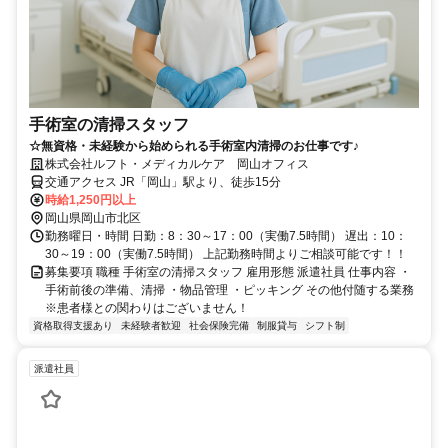
手術室の清掃スタッフ
☆無資格・未経験から始められる手術室内清掃のお仕事です♪
株式会社ルフト・メディカルケア 岡山オフィス
交通アクセス JR「岡山」駅より、徒歩15分
時給1,250円以上
岡山県岡山市北区
勤務曜日・時間 日勤：8：30～17：00（実働7.5時間） 遅出：10：
30～19：00（実働7.5時間） 上記勤務時間よりご相談可能です！！
募集要項 職種 手術室の清掃スタッフ 雇用形態 派遣社員 仕事内容 ・
手術前後の準備、清掃 ・物品管理 ・ピッキング その他付随する業務
※患者様との関わりはございません！
資格取得支援あり
未経験者歓迎
社会保険完備
制服貸与
シフト制
派遣社員