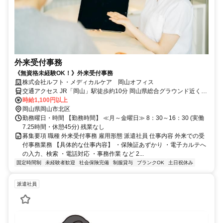
外来受付事務
《無資格未経験OK！》外来受付事務
株式会社ルフト・メディカルケア 岡山オフィス
交通アクセス JR「岡山」駅徒歩約10分 岡山県総合グラウンド近くの
病院です
時給1,100円以上
岡山県岡山市北区
勤務曜日・時間 【勤務時間】 ≪月～金曜日≫ 8：30～16：30 (実働
7.25時間・休憩45分) 残業なし
募集要項 職種 外来受付事務 雇用形態 派遣社員 仕事内容 外来での受
付事務業務 【具体的な仕事内容】 ・保険証あずかり ・電子カルテへ
の入力、検索 ・電話対応 ・事務作業 など 2...
固定時間制
未経験者歓迎
社会保険完備
制服貸与
ブランクOK
土日祝休み
派遣社員