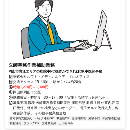
医師事務作業補助業務
岡山市青江エリアの病院◆PC操作ができればOK◆医師事務
株式会社ルフト・メディカルケア 岡山オフィス
交通アクセス JR「岡山」駅からバス約20分
時給1,270円～1,300円
岡山県岡山市北区
勤務曜日・時間 8：30～17：00 ＊実働7.75時間（休憩45分）
募集要項 職種 医師事務作業補助業務 雇用形態 派遣社員 仕事内容 窓
口受付、外来等での検査などのオーダー、 電子カルテ代行入力、各
種書類作成、 その他事務業務全般
資格取得支援あり
バイク通勤OK
車通勤OK
固定時間制
経験不問
未経験者歓迎
制服貸与
ブランクOK
交通費支給
土日祝休み