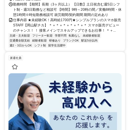
勤務時間 【期間】長期（3ヶ月以上） 【日数】土日祝含む週5日シフ
ト制・週3日勤務など相談可 【時間】9時～20時の間／実働8時間・休
憩1時間※時短勤務相談可 就労期間/契約期間:期間の定めあり
仕事内容 ★未経験OK！高時給1700円★シンプルプランのスマホ販売
STAFF【岡山駅チカ】 ＊＋＊＋＊＋＊＋＊＋＊ スマホ販売デビュー
のチャンス！ ！ 接客メインでスキルアップできるお仕事！ ＊＋...
主婦・主夫歓迎
フリーター歓迎
学歴不問
転勤なし
未経験者歓迎
交通費全額支給
経験者歓迎
研修あり
ブランクOK
駅近5分以内
週2・3日からOK
シフト制
留学生活躍中
派遣社員