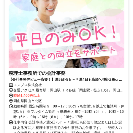
税理士事務所での会計事務
【会計事務デビュー応援！】週5日×5ｈ～＊週4日も応談＼簿記3級or仕
訳経験あれば〇／家庭と両立に理解大＊社員登用も@岡山駅
エンプロ株式会社
交通アクセス 最寄駅：岡山駅 ＪＲ各線「岡山駅・徒歩10分」 岡山電
気軌道「新西大寺町筋駅・徒歩12分」 岡山電気軌道「岡山駅前駅・
時給1,400円以上
徒歩13分」 所在地：岡山県岡山市北区下石井 ※車通勤応相談 （基本
岡山県岡山市北区
的に公共交通機関を利用）
勤務時間 固定時間制 9：00～17：30のうち実働5ｈ以上で相談可（休
憩1ｈ） ※フルタイム歓迎 ＜勤務例＞ 9時～15時（5ｈ）、10時～16
時（5ｈ） 9時～16時（6ｈ）、10時～17時...
仕事内容 会計事務／週5日×5ｈ～＊週4日も応談＼簿記または仕訳経
験ある方に／ 税理士事務所での会計事務のお仕事です。 ・記帳入力
＊会計業務 ＊各書類より直接入力 （現金出納帳、通帳、領収書...