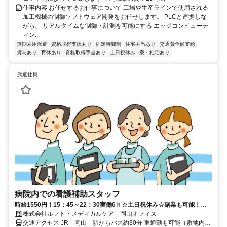
仕事内容 お任せするお仕事について 工場や生産ラインで使用される
加工機械の制御ソフトウェア開発をお任せします。 PLCと連携しな
がら、 リアルタイムな制御・計測を可能にする エッジコンピューテ
ィン...
無期雇用派遣
資格取得支援あり
固定時間制
住宅手当あり
交通費全額支給
賞与あり
育休あり
資格取得手当あり
土日祝休み
寮・社宅あり
派遣社員
病院内での看護補助スタッフ
時給1550円！15：45～22：30実働6ｈ☆土日祝休み☆副業も可能！＊
病棟での軽作業スタッフ＊
株式会社ルフト・メディカルケア 岡山オフィス
交通アクセス JR「岡山」駅からバス約30分 車通勤も可能（敷地内に