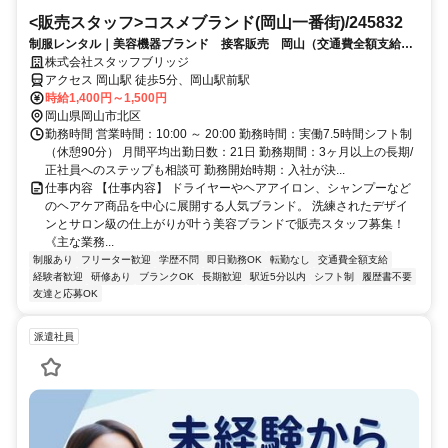
<販売スタッフ>コスメブランド(岡山一番街)/245832
制服レンタル｜美容機器ブランド 接客販売 岡山（交通費全額支給）
ヘアケアアイテム 週5勤務 長期
株式会社スタッフブリッジ
アクセス 岡山駅 徒歩5分、岡山駅前駅
時給1,400円～1,500円
岡山県岡山市北区
勤務時間 営業時間：10:00 ～ 20:00 勤務時間：実働7.5時間シフト制
（休憩90分） 月間平均出勤日数：21日 勤務期間：3ヶ月以上の長期/
正社員へのステップも相談可 勤務開始時期：入社が決...
仕事内容 【仕事内容】 ドライヤーやヘアアイロン、シャンプーなど
のヘアケア商品を中心に展開する人気ブランド。 洗練されたデザイ
ンとサロン級の仕上がりが叶う美容ブランドで販売スタッフ募集！
《主な業務...
制服あり
フリーター歓迎
学歴不問
即日勤務OK
転勤なし
交通費全額支給
経験者歓迎
研修あり
ブランクOK
長期歓迎
駅近5分以内
シフト制
履歴書不要
友達と応募OK
派遣社員