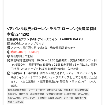
<アパレル販売>ローレン ラルフ ローレン(天満屋 岡山
本店)/244292
世界的有名ブランドのレディースライン LAUREN RALPH
LAUREN（岡山天満屋）前払いOK
株式会社スタッフブリッジ
アクセス 県庁通り駅 徒歩5分、郵便局前駅 徒歩5分
時給1,400円～1,500円
岡山県岡山市北区
勤務時間 営業時間：10:00 ～ 19:30 勤務時間：実働7.5時間シフト制
（休憩90分） 月間平均出勤日数：21日 勤務期間：3ヶ月以上の長期/
正社員へのステップも相談可 勤務開始時期：入社が決...
仕事内容 【仕事内容】 海外から輸入されたレディースアイテムを取
り扱うインポートブランドのショップスタッフとしてご活躍いただき
ます。 《主な業務》 ・接客販売及び付帯業務 ・ラッピング ・レジ、
会計...
業界未経験者歓迎
フリーター歓迎
給料前払いOK
学歴不問
即日勤務OK
転勤なし
経験不問
未経験者歓迎
交通費全額支給
経験者歓迎
週払いOK
即日払いOK
ブランクOK
長期歓迎
駅近5分以内
シフト制
履歴書不要
友達と応募OK