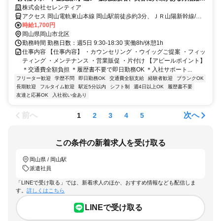
♪
株式会社セレンティア
アクセス 岡山電軌東山本線 岡山駅前徒歩約3分、ＪＲ山陽新幹線/Ｊ
Ｒ東海道新幹線 岡山東口(後楽園口)徒歩約4分、ＪＲ山陽新幹線/ＪＲ
時給1,700円
東海道新幹線 岡山東口(後楽園口)徒歩約4分
岡山県岡山市北区
勤務時間 勤務日数：週5日 9:30-18:30 実働8h/休憩1h
仕事内容 【仕事内容】 ・カウンセリング ・ウイッグご提案 ・フィッ
ティング ・メンテナンス ・営業販促 ・片付け 【アピールポイント】
＊交通費全額負担 ＊履歴書不要で即日勤務OK ＊入社サポート...
フリーター歓迎
学歴不問
即日勤務OK
交通費全額支給
経験者歓迎
ブランクOK
長期歓迎
フルタイム歓迎
駅近5分以内
シフト制
週4日以上OK
履歴書不要
友達と応募OK
入社祝い金あり
前へ
次へ
1
2
3
4
5
この条件の新着求人を受け取る
岡山県 / 岡山駅
派遣社員
「LINEで受け取る」では、新着求人のほか、おすすめ情報なども配信しま
す。
詳しくはこちら
LINEで受け取る