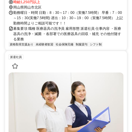
時給1,250円以上
岡山県岡山市北区
勤務曜日・時間 日勤：8：30～17：00（実働7.5時間） 早番：7：00
～15：30(実働7.5時間) 遅出：10：30～19：00（実働7.5時間） 上記
勤務時間よりご相談可能です！！
募集要項 職種 医療器具の洗浄員 雇用形態 派遣社員 仕事内容 ・医療
器具の洗浄・滅菌 ・各部署での医療器具の回収・補充 その他付随す
る業務
資格取得支援あり
未経験者歓迎
社会保険完備
制服貸与
シフト制
派遣社員