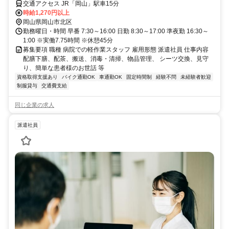
交通アクセス JR「岡山」駅車15分
時給1,270円以上
岡山県岡山市北区
勤務曜日・時間 早番 7:30～16:00 日勤 8:30～17:00 準夜勤 16:30～
1:00 ※実働7.75時間 ※休憩45分
募集要項 職種 病院での軽作業スタッフ 雇用形態 派遣社員 仕事内容
配膳下膳、配茶、搬送、消毒・清掃、物品管理、 シーツ交換、見守
り、簡単な患者様のお世話 等
資格取得支援あり
バイク通勤OK
車通勤OK
固定時間制
経験不問
未経験者歓迎
制服貸与
交通費支給
同じ企業の求人
派遣社員