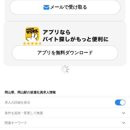
メールで受け取る
アプリを無料ダウンロード
岡山県、岡山駅の派遣社員求人情報
求人の詳細を表示
条件を追加・変更して検索
市区町村を追加・変更
関連キーワード
完全在宅ワーク 全国
シール貼り 在宅
現在地周辺
ガチャガチャ
犬カフェ
岡山県