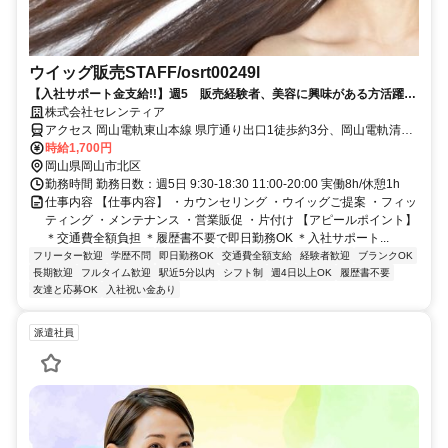
ウイッグ販売STAFF/osrt00249l
【入社サポート金支給!!】週5 販売経験者、美容に興味がある方活躍中
♪
株式会社セレンティア
アクセス 岡山電軌東山本線 県庁通り出口1徒歩約3分、岡山電軌清輝
橋線 郵便局前徒歩約4分、岡山電軌清輝橋線 田町（岡山県）徒歩約5
時給1,700円
分
岡山県岡山市北区
勤務時間 勤務日数：週5日 9:30-18:30 11:00-20:00 実働8h/休憩1h
仕事内容 【仕事内容】 ・カウンセリング ・ウイッグご提案 ・フィッ
ティング ・メンテナンス ・営業販促 ・片付け 【アピールポイント】
＊交通費全額負担 ＊履歴書不要で即日勤務OK ＊入社サポート...
フリーター歓迎
学歴不問
即日勤務OK
交通費全額支給
経験者歓迎
ブランクOK
長期歓迎
フルタイム歓迎
駅近5分以内
シフト制
週4日以上OK
履歴書不要
友達と応募OK
入社祝い金あり
派遣社員