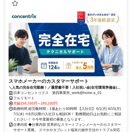
スマホメーカーのカスタマーサポート
＼人気の完全在宅勤務！／履歴書不要！入社祝い金(在宅環境準備金)最
大5万円支給！入社手続きから研修・業務とすべてフルリモートなので
日本コンセントリクス 第四事業所_work@home-a_01
お住まいに関係なく働くことが出来る環境です！
フルリモート
月給258,700円～295,100円
勤務時間 総労働時間：1週あたり40時間 【入社日】 6/1(月) 6/15(月)
7/1(水) ※8月以降の入社日も相談OK！ 勤務開始日はお気軽にご相談
ください！ ※今年度最初の募集となります...
仕事内容 ◆仕事内容 世界的なスマートフォンメーカーのカスタマー
サポート業務。 スマホやタブレット端末の操作方法やトラブル対応