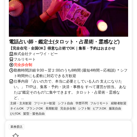
電話占い師・鑑定士(タロット・占星術・霊感など)
【完全在宅・全国OK】得意な占術でOK｜集客・予約はおまかせ
株式会社ティーワイ・ピー
フルリモート
完全歩合制
勤務時間詳細 9:00～翌２:00のうち8時間 (最短4時間～応相談) ＊シフ
ト時間外にも柔軟に対応できる方歓迎
仕事内容 「占いの力で、本当に必要としている人の 支えになりた
い。」 TYPは、集客・予約・決済・事務を すべて運営が担当。 あな
たは“鑑定そのもの”に集中できます。 タロット・占星術・霊感な
ど、...
主婦・主夫歓迎
フリーター歓迎
シフト自由
学歴不問
フルリモート
経験者歓迎
ネイルOK
ブランクOK
長期歓迎
完全歩合制
シフト制
ピアスOK
服装自由
ひげOK
髪型・髪色自由
業務委託