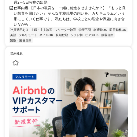
週2～5日程度の出勤
仕事内容 【日本の教育を、一緒に前進させませんか？】 「もっと良
い教育を届けたい」 そんな学校現場の想いを、カリキュラムという
形にしていく仕事です。 私たちは、学校ごとの理念や課題に向き合
いながら...
社員登用あり
主婦・主夫歓迎
フリーター歓迎
学歴不問
車通勤OK
即日勤務OK
英語
フルリモート
ネイルOK
長期歓迎
シフト制
ピアスOK
服装自由
髪型・髪色自由
契約社員