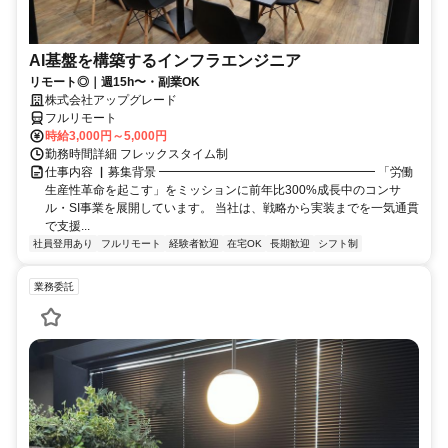
AI基盤を構築するインフラエンジニア
リモート◎｜週15h〜・副業OK
株式会社アップグレード
フルリモート
時給3,000円～5,000円
勤務時間詳細 フレックスタイム制
仕事内容 ▏募集背景 ━━━━━━━━━━━━━━━━━━ 「労働
生産性革命を起こす」をミッションに前年比300%成長中のコンサ
ル・SI事業を展開しています。 当社は、戦略から実装までを一気通貫
で支援...
社員登用あり
フルリモート
経験者歓迎
在宅OK
長期歓迎
シフト制
業務委託