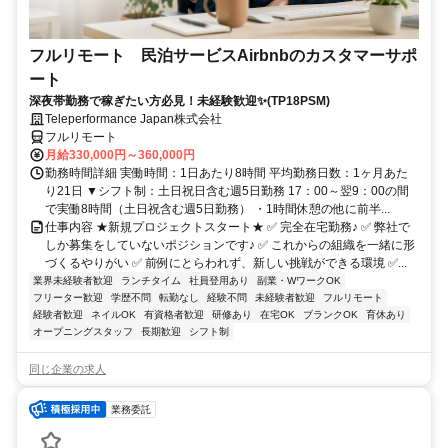
フルリモート 民泊サービスAirbnbのカスタマーサポ
ート
深夜帯勤務で稼ぎたい方必見！未経験歓迎✨(TP18PSM)
Teleperformance Japan株式会社
フルリモート
月給330,000円～360,000円
勤務時間詳細 実働時間：1日あたり8時間 平均勤務日数：1ヶ月あた
り21日 ▼シフト制：土日祝日含む週5日勤務 17：00～翌9：00の間
で実働8時間（土日祝含む週5日勤務） ・1時間休憩の他に前半...
仕事内容 ★新規プロジェクトスタート★ ✅ 完全在宅勤務♪ ✅ 弊社で
しか募集をしていないポジションです♪ ✅ これからの組織を一緒に形
づくるやりがい ✅ 前例にとらわれず、新しい挑戦ができる環境 ✅...
業界未経験者歓迎
ランチタイム
社員登用あり
副業・WワークOK
フリーター歓迎
学歴不問
転勤なし
経験不問
未経験者歓迎
フルリモート
経験者歓迎
ネイルOK
有資格者歓迎
研修あり
在宅OK
ブランクOK
育休あり
オープニングスタッフ
長期歓迎
シフト制
同じ企業の求人
業務委託