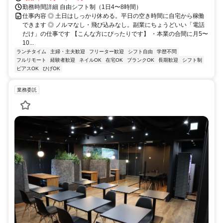
勤務時間詳細 自由シフト制（1日4〜8時間）
仕事内容 ◎ 土日はしっかり休める。平日の空き時間に自宅から稼働
できます ◎ ノルマなし・飛び込みなし。副業にちょうどいい「電話
だけ」の仕事です 【こんな方にぴったりです】 ・本業の合間に月5〜
10...
ランチタイム
主婦・主夫歓迎
フリーター歓迎
シフト自由
学歴不問
フルリモート
経験者歓迎
ネイルOK
在宅OK
ブランクOK
長期歓迎
シフト制
ピアスOK
ひげOK
業務委託