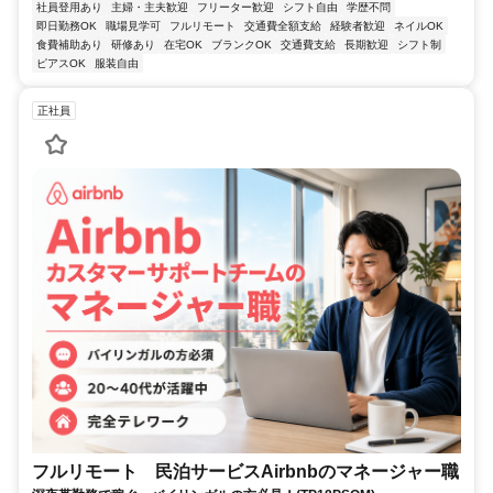
社員登用あり
主婦・主夫歓迎
フリーター歓迎
シフト自由
学歴不問
即日勤務OK
職場見学可
フルリモート
交通費全額支給
経験者歓迎
ネイルOK
食費補助あり
研修あり
在宅OK
ブランクOK
交通費支給
長期歓迎
シフト制
ピアスOK
服装自由
正社員
フルリモート 民泊サービスAirbnbのマネージャー職