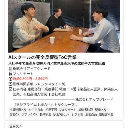
AIスクールの完全反響型ToC営業
入社半年で最高月収80万円／業界最高水準の成約率の営業組織
株式会社アップグレード
フルリモート
時給2,500円～3,500円
勤務時間詳細 フレックスタイム制
仕事内容 雇用形態：業務委託 職種：IT/通信製品法人営業、保険個人
営業、不動産個人営業 ▏会社概要
━━━━━━━━━━━━━━━━━━ 株式会社アップグレード
（東証プライム上場のベクトルグループ...
社員登用あり
シフト自由
学歴不問
フルリモート
経験者歓迎
研修あり
在宅OK
ブランクOK
長期歓迎
駅近5分以内
シフト制
服装自由
履歴書不要
業務委託