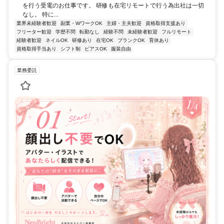
を行う受電のお仕事です。 研修も在宅リモートで行う為出社は一切
なし。 特に...
業界未経験者歓迎
副業・WワークOK
主婦・主夫歓迎
資格取得支援あり
フリーター歓迎
学歴不問
転勤なし
経験不問
未経験者歓迎
フルリモート
経験者歓迎
ネイルOK
研修あり
在宅OK
ブランクOK
育休あり
資格取得手当あり
シフト制
ピアスOK
服装自由
業務委託