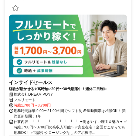
インサイドセールス
経験が活かせる✨高時給✅20代〜30代活躍中！週休二日制✨
株式会社DREAM PONY
フルリモート
時給1,700円～3,700円
勤務時間詳細 9:00〜21:00の間でシフト制 希望時間帯は相談OK！ 契
約更新期間：1年
仕事内容 ─┘─┘─┘─┘─┘─┘─┘─┘─┘ ▼働きやすい理由＆魅力▼ ✅
時給1700円〜3700円の高収入可能✨ ✅完全在宅！全国どこからでも
勤務OK！ ✅商談やクロージングなしのアポ獲得...