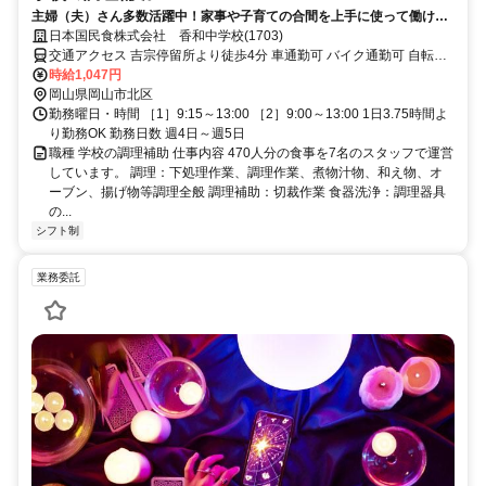
主婦（夫）さん多数活躍中！家事や子育ての合間を上手に使って働ける
≪調理補助≫のお仕事★
日本国民食株式会社 香和中学校(1703)
交通アクセス 吉宗停留所より徒歩4分 車通勤可 バイク通勤可 自転車
通勤可 無料駐車場完備 無料駐輪場完備
時給1,047円
岡山県岡山市北区
勤務曜日・時間 ［1］9:15～13:00 ［2］9:00～13:00 1日3.75時間よ
り勤務OK 勤務日数 週4日～週5日
職種 学校の調理補助 仕事内容 470人分の食事を7名のスタッフで運営
しています。 調理：下処理作業、調理作業、煮物汁物、和え物、オ
ーブン、揚げ物等調理全般 調理補助：切裁作業 食器洗浄：調理器具
の...
シフト制
業務委託