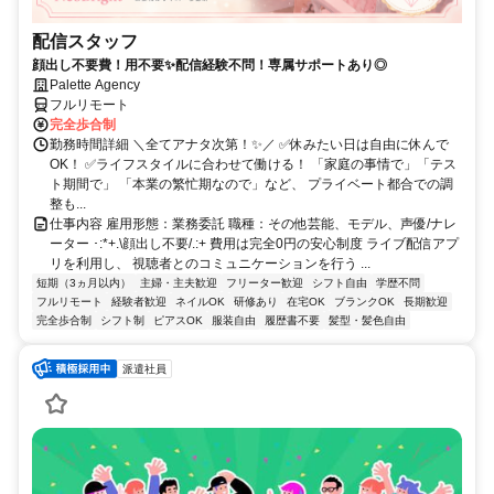
配信スタッフ
顔出し不要費！用不要✨配信経験不問！専属サポートあり◎
Palette Agency
フルリモート
完全歩合制
勤務時間詳細 ＼全てアナタ次第！✨／ ✅休みたい日は自由に休んで
OK！ ✅ライフスタイルに合わせて働ける！ 「家庭の事情で」「テス
ト期間で」 「本業の繁忙期なので」など、 プライベート都合での調
整も...
仕事内容 雇用形態：業務委託 職種：その他芸能、モデル、声優/ナレ
ーター ･:*+.\顔出し不要/.:+ 費用は完全0円の安心制度 ライブ配信アプ
リを利用し、 視聴者とのコミュニケーションを行う ...
短期（3ヵ月以内）
主婦・主夫歓迎
フリーター歓迎
シフト自由
学歴不問
フルリモート
経験者歓迎
ネイルOK
研修あり
在宅OK
ブランクOK
長期歓迎
完全歩合制
シフト制
ピアスOK
服装自由
履歴書不要
髪型・髪色自由
派遣社員