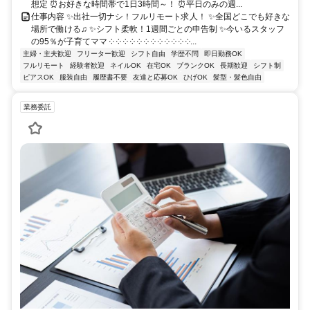
想定 ⏰お好きな時間帯で1日3時間～！ ⏰平日のみの週...
仕事内容 ✨出社一切ナシ！フルリモート求人！ ✨全国どこでも好きな
場所で働ける♫ ✨シフト柔軟！1週間ごとの申告制 ✨今いるスタッフ
の95％が子育てママ ༶ ༶ ༶ ༶ ༶ ༶ ༶ ༶ ༶ ༶ ༶ ༶...
主婦・主夫歓迎
フリーター歓迎
シフト自由
学歴不問
即日勤務OK
フルリモート
経験者歓迎
ネイルOK
在宅OK
ブランクOK
長期歓迎
シフト制
ピアスOK
服装自由
履歴書不要
友達と応募OK
ひげOK
髪型・髪色自由
業務委託