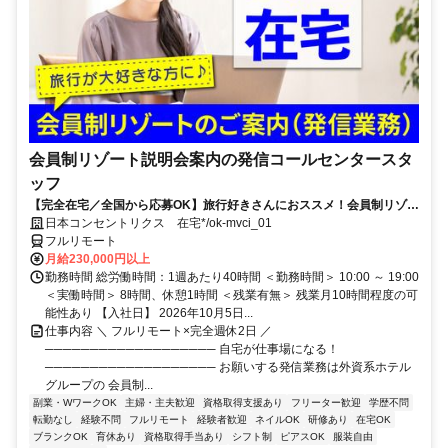
会員制リゾート説明会案内の発信コールセンタースタ
ッフ
【完全在宅／全国から応募OK】旅行好きさんにおススメ！会員制リゾー
トのご案内×テレワーク・リモートワーク◎月収34万円以上も可能！
日本コンセントリクス 在宅*/ok-mvci_01
フルリモート
月給230,000円以上
勤務時間 総労働時間：1週あたり40時間 ＜勤務時間＞ 10:00 ～ 19:00
＜実働時間＞ 8時間、休憩1時間 ＜残業有無＞ 残業月10時間程度の可
能性あり 【入社日】 2026年10月5日...
仕事内容 ＼ フルリモート×完全週休2日 ／
─────────────────── 自宅が仕事場になる！
─────────────────── お願いする発信業務は外資系ホテル
グループの 会員制...
副業・WワークOK
主婦・主夫歓迎
資格取得支援あり
フリーター歓迎
学歴不問
転勤なし
経験不問
フルリモート
経験者歓迎
ネイルOK
研修あり
在宅OK
ブランクOK
育休あり
資格取得手当あり
シフト制
ピアスOK
服装自由