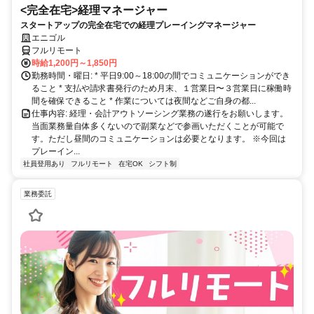
<完全在宅>経理マネージャー
スタートアップの完全在宅での経理プレーイングマネージャー
エニゴル
フルリモート
時給1,200円～1,850円
勤務時間・曜日: * 平日9:00～18:00の間でコミュニケーションができ
ること * 支払や請求書発行のため月末、１営業日〜３営業日に稼働時
間を確保できること * 作業については夜間などご自身の都...
仕事内容: 経理・会計アウトソーシング業務の遂行をお願いします。
当面業務量自体多くないので副業などで参画いただくことが可能で
す。ただし昼間のコミュニケーションは必要となります。 ※今回は
プレーイン...
社員登用あり
フルリモート
在宅OK
シフト制
業務委託