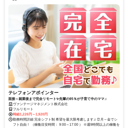
テレフォンアポインター
面接～就業後まで完全リモート✨先輩の95％が子育て中のママ♫
ヴァンテージマネジメント株式会社
フルリモート
時給1,226円～1,920円
勤務時間詳細 完全シフト制 希望を最大限考慮します♫ ⏰月～金でシ
フト自由！ （稼働目安時間： 9:00～17:00 ） ※週9時間以上の稼働を