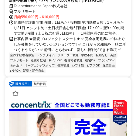
深夜帯勤務で稼ぐ・バイリンガルの方必見！(TP18PSOM)
Teleperformance Japan株式会社
フルリモート
月給550,000円～610,000円
勤務時間詳細 実働時間：1日あたり8時間 平均勤務日数：1ヶ月あた
り21日 ▼シフト制：土日祝日含む週5日勤務 17：00～翌9：00の間
で実働8時間（土日祝含む週5日勤務） ・1時間休憩の他に前半...
仕事内容 ★新規プロジェクトスタート★ ✅ 完全在宅勤務♪ ✅ 弊社で
しか募集をしていないポジションです♪ ✅ これからの組織を一緒に形
づくるやりがい ✅ 前例にとらわれず、新しい挑戦ができる環境 ✅...
業界未経験者歓迎
ランチタイム
フリーター歓迎
学歴不問
転勤なし
英語
フルリモート
経験者歓迎
ネイルOK
有資格者歓迎
在宅OK
ブランクOK
育休あり
オープニングスタッフ
長期歓迎
シフト制
ピアスOK
服装自由
ひげOK
髪型・髪色自由
契約社員