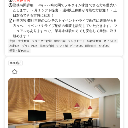
勤務時間詳細 ・9時～22時の間でフルタイム稼働 できる方を優先い
たします。 ・月１シフト提出 ・週4以上稼働が可能な方歓迎！ ・土
日対応できる方特に歓迎！
仕事内容 弊社主催のコンテストイベントやライブ配信に興味がある
方々へ、 イベントやライブ配信の概要を説明していただきます。 マ
ニュアルもありますので、 業界未経験の方でも安心して業務に取り
組めます！...
主婦・主夫歓迎
フリーター歓迎
学歴不問
フルリモート
経験者歓迎
ネイルOK
在宅OK
ブランクOK
完全歩合制
シフト制
ピアスOK
服装自由
ひげOK
髪型・髪色自由
業務委託