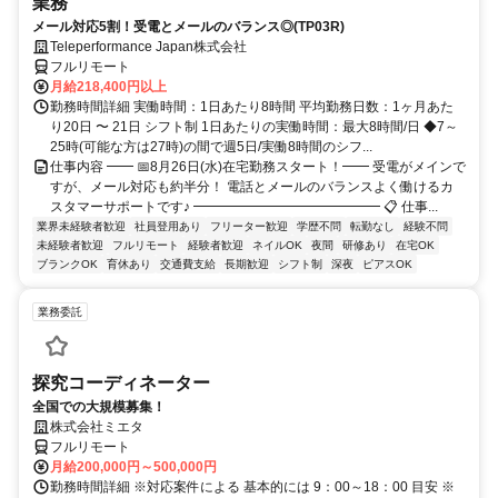
業務
メール対応5割！受電とメールのバランス◎(TP03R)
Teleperformance Japan株式会社
フルリモート
月給218,400円以上
勤務時間詳細 実働時間：1日あたり8時間 平均勤務日数：1ヶ月あた
り20日 〜 21日 シフト制 1日あたりの実働時間：最大8時間/日 ◆7～
25時(可能な方は27時)の間で週5日/実働8時間のシフ...
仕事内容 ━━ 📅8月26日(水)在宅勤務スタート！━━ 受電がメインで
すが、メール対応も約半分！ 電話とメールのバランスよく働けるカ
スタマーサポートです♪ ━━━━━━━━━━━━━━ 📋 仕事...
業界未経験者歓迎
社員登用あり
フリーター歓迎
学歴不問
転勤なし
経験不問
未経験者歓迎
フルリモート
経験者歓迎
ネイルOK
夜間
研修あり
在宅OK
ブランクOK
育休あり
交通費支給
長期歓迎
シフト制
深夜
ピアスOK
業務委託
探究コーディネーター
全国での大規模募集！
株式会社ミエタ
フルリモート
月給200,000円～500,000円
勤務時間詳細 ※対応案件による 基本的には 9：00～18：00 目安 ※