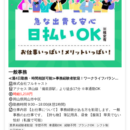
一般事務
≪週4日勤務・時間相談可能≫事務経験者歓迎！ワークライフバランス
重視のあなたへ。
株式会社フルキャスト
アクセス 津山線「備前原駅」より徒歩17分 ※車通勤OK
時給1,210円
岡山県岡山市中区
勤務時間 9:00～18:00(休憩1時間)
仕事内容 【お仕事について】 事務経験がある方を歓迎します。 一般
事務のお仕事です。 【持ち物】 筆記用具、昼食 【服装】 華美でない
恰好（私服で可能）
業界未経験者歓迎
学歴不問
車通勤OK
経験不問
ブランクOK
シフト制