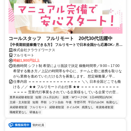
コールスタッフ フルリモート 20代30代活躍中
【中長期前提稼働できる方】 フルリモートで日本全国から応募OK♪ 月稼
働80時間で安定収入！
株式会社クラウドワークス
フルリモート
時給1,900円以上
勤務時間 シフト制 希望により面談で決定 稼働時間帯／9:00～17:00
希望する働き方／上記の時間帯を中心に、チームと密に連携を取りな
がら業務を進めていただける方を募集します。 想定稼働量／平...
仕事内容 ＝＝＝＝＝＝＝＝＝＝＝＝＝＝＝ ＼＼ 日本全国どこでも働
ける ／／ ★★ フルリモートのお仕事 ★★ ＝＝＝＝＝＝＝＝＝＝＝
＝＝＝＝ 営業代行事業をされている企業様をしている企業での営...
業界未経験者歓迎
短期（3ヵ月以内）
副業・WワークOK
1日4時間以内OK
主婦・主夫歓迎
短期
早朝
シフト自由
午後
学歴不問
平日のみOK
転勤なし
未経験者歓迎
フルリモート
経験者歓迎
ネイルOK
残業なし
有資格者歓迎
職種変更なし
研修あり
契約社員