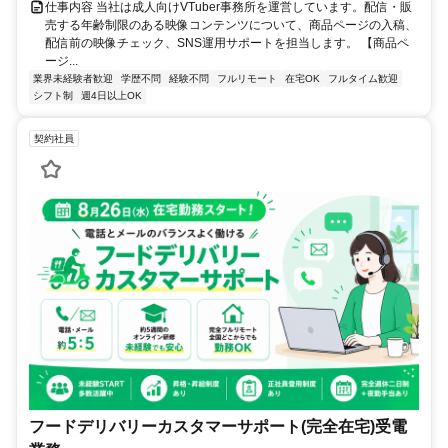
仕事内容 当社は成人向けVTuber事務所を運営しています。配信・販
売する年齢制限のある映像コンテンツについて、商品ページの入稿、
配信前の映像チェック、SNS運用サポートを担当します。 【商品ペ
ージ...
業界未経験者歓迎
学歴不問
経験不問
フルリモート
在宅OK
フルタイム歓迎
シフト制
週4日以上OK
契約社員
フードデリバリーカスタマーサポート(完全在宅)受電