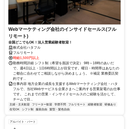
Webマーケティング会社のインサイドセールス(フル
リモート)
全国どこでもOK！法人営業経験者歓迎！
株式会社ハタフル
フルリモート
時給1,500円以上
勤務時間詳細 シフト制（希望を面談で決定） 9時～18時のあいだ
で、週4日以上・1日6時間以上が目安です。曜日・時間帯はあなたの
ご都合に合わせてご相談しながら決めましょう。 ※補足 業務委託契
約です...
仕事内容 地方企業の成長を支援するWebマーケティング会社・ハタ
フルで、当社Webサービスを企業さまへご案内する営業架電のお仕事
です。 これまでの営業・インサイドセールスのご経験を活かして、
チームで目...
主婦・主夫歓迎
フリーター歓迎
学歴不問
フルリモート
経験者歓迎
研修あり
在宅OK
シフト制
服装自由
髪型・髪色自由
アルバイト・パート