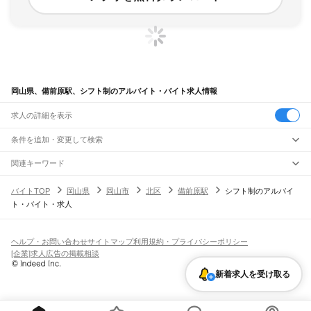
岡山県、備前原駅、シフト制のアルバイト・バイト求人情報
求人の詳細を表示
条件を追加・変更して検索
市区町村を追加・変更
関連キーワード
完全在宅ワーク 全国
シール貼り 在宅
現在地周辺
ガチャガチャ
犬カフェ
岡山県
駅を追加・変更
バイトTOP
岡山県
岡山市
北区
備前原駅
シフト制のアルバイ
岡山県
すべて
ト・バイト・求人
岡山市
すべて
職種を追加・変更
JR山陽本線(姫路～岡山)
北区
中区
東区
南区
三石駅
吉永駅
和気駅
熊山駅
万富駅
瀬戸駅
上道駅
東岡山駅
高島駅
西川原駅
岡山駅
飲食・フードサービス
倉敷市
津山市
玉野市
笠岡市
井原市
総社市
高梁市
新見市
備前市
瀬戸内市
赤磐市
特徴を追加・変更
飲食・フードサービス
すべて
ヘルプ・お問い合わせ
サイトマップ
利用規約・プライバシーポリシー
JR山陽本線(岡山～三原)
真庭市
美作市
浅口市
和気郡
都窪郡
浅口郡
小田郡
真庭郡
苫田郡
勝田郡
英田郡
ホールスタッフ
キッチンスタッフ
皿洗い・洗い場
精肉・鮮魚加工
給食調理
人気
[企業]求人広告の掲載相談
岡山駅
北長瀬駅
庭瀬駅
中庄駅
倉敷駅
西阿知駅
新倉敷駅
金光駅
鴨方駅
里庄駅
笠岡駅
久米郡
加賀郡
雇用形態を追加・変更
パン屋（ベーカリー）
フードカウンター販売員
バー（BAR）・バーテンダー
日払いOK
高校生歓迎
学生歓迎
深夜の仕事
髪型・髪色自由
ひげOK
ネイルOK
飲食店補助（開店・閉店準備）
飲食店（店長・マネージャー）
新着求人を受け取る
JR赤穂線
ピアスOK
アルバイト・パート
履歴書不要
オープニングスタッフ
留学生・外国人活躍中
都道府県を変更
営業・販売
寒河駅
日生駅
伊里駅
備前片上駅
西片上駅
伊部駅
香登駅
長船駅
邑久駅
大富駅
勤務期間
正社員
西大寺駅
大多羅駅
東岡山駅
高島駅
西川原駅
岡山駅
営業・販売
すべて
短期
契約社員
単発・1日OK
長期
期間限定（春夏冬休み等）
営業
テレフォンアポインター（テレアポ）
ルートセールス
コンビニ
シフト
派遣社員