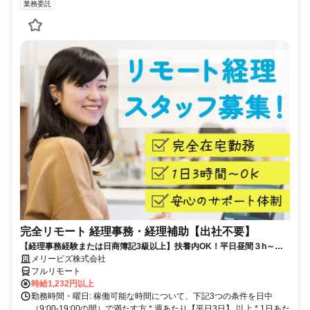
業務委託
完全リモート 経理事務・経理補助【出社不要】
【経理事務経験または日商簿記3級以上】扶養内OK！平日昼間３h～。
完全在宅で育児・介護中の方も大歓迎♪
メリービズ株式会社
フルリモート
時給1,232円以上
勤務時間・曜日: 稼働可能な時間について、下記3つの条件を日中
（9:00-19:00の間）で満たす方 * 週あたり【平日3日】 以上 * 1日あた