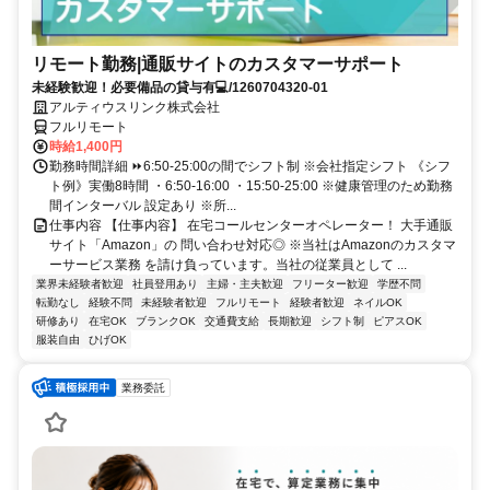
リモート勤務|通販サイトのカスタマーサポート
未経験歓迎！必要備品の貸与有💻/1260704320-01
アルティウスリンク株式会社
フルリモート
時給1,400円
勤務時間詳細 ⏩6:50-25:00の間でシフト制 ※会社指定シフト 《シフ
ト例》実働8時間 ・6:50-16:00 ・15:50-25:00 ※健康管理のため勤務
間インターバル 設定あり ※所...
仕事内容 【仕事内容】 在宅コールセンターオペレーター！ 大手通販
サイト「Amazon」の 問い合わせ対応◎ ※当社はAmazonのカスタマ
ーサービス業務 を請け負っています。当社の従業員として ...
業界未経験者歓迎
社員登用あり
主婦・主夫歓迎
フリーター歓迎
学歴不問
転勤なし
経験不問
未経験者歓迎
フルリモート
経験者歓迎
ネイルOK
研修あり
在宅OK
ブランクOK
交通費支給
長期歓迎
シフト制
ピアスOK
服装自由
ひげOK
業務委託