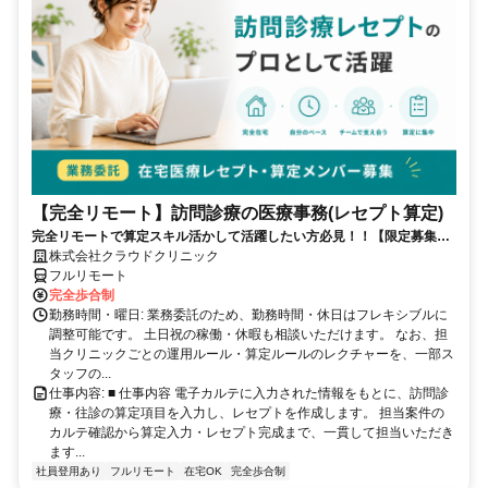
【完全リモート】訪問診療の医療事務(レセプト算定)
完全リモートで算定スキル活かして活躍したい方必見！！【限定募集】
完全リモート｜在宅医療レセプト算定（成果報酬型／業務委託）
株式会社クラウドクリニック
フルリモート
完全歩合制
勤務時間・曜日: 業務委託のため、勤務時間・休日はフレキシブルに
調整可能です。 土日祝の稼働・休暇も相談いただけます。 なお、担
当クリニックごとの運用ルール・算定ルールのレクチャーを、一部ス
タッフの...
仕事内容: ■ 仕事内容 電子カルテに入力された情報をもとに、訪問診
療・往診の算定項目を入力し、レセプトを作成します。 担当案件の
カルテ確認から算定入力・レセプト完成まで、一貫して担当いただき
ます...
社員登用あり
フルリモート
在宅OK
完全歩合制