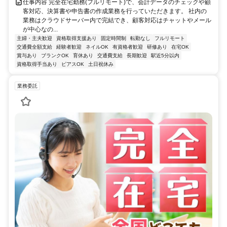
仕事内容 完全在宅勤務(フルリモート)で、会計データのチェックや顧
客対応、決算書や申告書の作成業務を行っていただきます。 社内の
業務はクラウドサーバー内で完結でき、顧客対応はチャットやメール
が中心なの...
主婦・主夫歓迎
資格取得支援あり
固定時間制
転勤なし
フルリモート
交通費全額支給
経験者歓迎
ネイルOK
有資格者歓迎
研修あり
在宅OK
賞与あり
ブランクOK
育休あり
交通費支給
長期歓迎
駅近5分以内
資格取得手当あり
ピアスOK
土日祝休み
業務委託