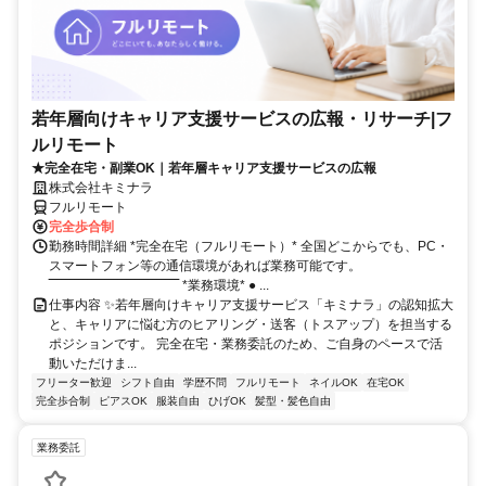
若年層向けキャリア支援サービスの広報・リサーチ|フ
ルリモート
★完全在宅・副業OK｜若年層キャリア支援サービスの広報
株式会社キミナラ
フルリモート
完全歩合制
勤務時間詳細 *完全在宅（フルリモート）* 全国どこからでも、PC・
スマートフォン等の通信環境があれば業務可能です。
‾‾‾‾‾‾‾‾‾‾‾‾‾‾‾‾‾‾‾‾‾‾‾‾‾‾‾‾‾‾ *業務環境* ● ...
仕事内容 ✨若年層向けキャリア支援サービス「キミナラ」の認知拡大
と、キャリアに悩む方のヒアリング・送客（トスアップ）を担当する
ポジションです。 完全在宅・業務委託のため、ご自身のペースで活
動いただけま...
フリーター歓迎
シフト自由
学歴不問
フルリモート
ネイルOK
在宅OK
完全歩合制
ピアスOK
服装自由
ひげOK
髪型・髪色自由
業務委託