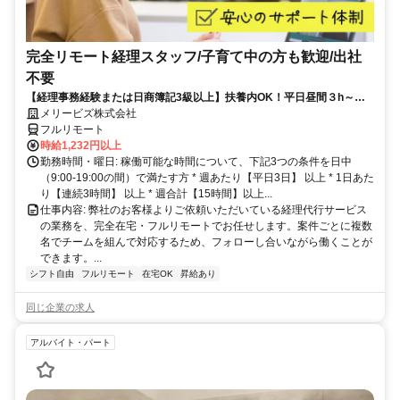
完全リモート経理スタッフ/子育て中の方も歓迎/出社
不要
【経理事務経験または日商簿記3級以上】扶養内OK！平日昼間３h～。
完全在宅で育児・介護中の方も大歓迎♪
メリービズ株式会社
フルリモート
時給1,232円以上
勤務時間・曜日: 稼働可能な時間について、下記3つの条件を日中
（9:00-19:00の間）で満たす方 * 週あたり【平日3日】 以上 * 1日あた
り【連続3時間】 以上 * 週合計【15時間】以上...
仕事内容: 弊社のお客様よりご依頼いただいている経理代行サービス
の業務を、完全在宅・フルリモートでお任せします。案件ごとに複数
名でチームを組んで対応するため、フォローし合いながら働くことが
できます。...
シフト自由
フルリモート
在宅OK
昇給あり
同じ企業の求人
アルバイト・パート