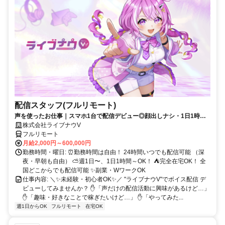
配信スタッフ(フルリモート)
声を使ったお仕事｜スマホ1台で配信デビュー◎顔出しナシ・1日1時間
～OK♪
株式会社ライブナウV
フルリモート
月給2,000円～600,000円
勤務時間・曜日: ⏰勤務時間は自由！ 24時間いつでも配信可能 （深
夜・早朝も自由） ⛅週1日〜、1日1時間～OK！ ⛺完全在宅OK！ 全
国どこからでも配信可能 ✨副業・WワークOK
仕事内容: ＼✨未経験・初心者OK✨／ "ライブナウV"でボイス配信 デ
ビューしてみませんか？ ✋「声だけの配信活動に興味があるけど…」
✋「趣味・好きなことで稼ぎたいけど…」 ✋「やってみた...
週1日からOK
フルリモート
在宅OK