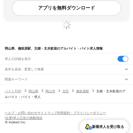
アプリを無料ダウンロード
岡山県、備前原駅、主婦・主夫歓迎のアルバイト・バイト求人情報
求人の詳細を表示
条件を追加・変更して検索
市区町村を追加・変更
関連キーワード
完全在宅ワーク 全国
シール貼り 在宅
現在地周辺
ガチャガチャ
犬カフェ
岡山県
駅を追加・変更
バイトTOP
岡山県
岡山市
北区
備前原駅
主婦・主夫歓迎のア
岡山県
すべて
ルバイト・バイト・求人
岡山市
すべて
職種を追加・変更
JR山陽本線(姫路～岡山)
北区
中区
東区
南区
三石駅
吉永駅
和気駅
熊山駅
万富駅
瀬戸駅
上道駅
東岡山駅
高島駅
西川原駅
岡山駅
飲食・フードサービス
倉敷市
津山市
玉野市
笠岡市
井原市
総社市
高梁市
新見市
備前市
瀬戸内市
赤磐市
特徴を追加・変更
飲食・フードサービス
すべて
ヘルプ・お問い合わせ
サイトマップ
利用規約・プライバシーポリシー
JR山陽本線(岡山～三原)
真庭市
美作市
浅口市
和気郡
都窪郡
浅口郡
小田郡
真庭郡
苫田郡
勝田郡
英田郡
ホールスタッフ
キッチンスタッフ
皿洗い・洗い場
精肉・鮮魚加工
給食調理
人気
[企業]求人広告の掲載相談
岡山駅
北長瀬駅
庭瀬駅
中庄駅
倉敷駅
西阿知駅
新倉敷駅
金光駅
鴨方駅
里庄駅
笠岡駅
久米郡
加賀郡
雇用形態を追加・変更
パン屋（ベーカリー）
フードカウンター販売員
バー（BAR）・バーテンダー
日払いOK
高校生歓迎
学生歓迎
深夜の仕事
髪型・髪色自由
ひげOK
ネイルOK
飲食店補助（開店・閉店準備）
飲食店（店長・マネージャー）
新着求人を受け取る
JR赤穂線
ピアスOK
アルバイト・パート
履歴書不要
オープニングスタッフ
留学生・外国人活躍中
都道府県を変更
営業・販売
寒河駅
日生駅
伊里駅
備前片上駅
西片上駅
伊部駅
香登駅
長船駅
邑久駅
大富駅
勤務期間
正社員