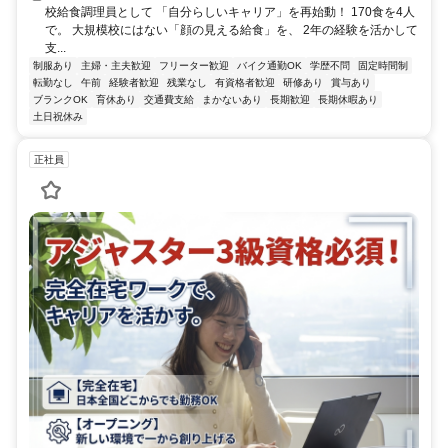
校給食調理員として 「自分らしいキャリア」を再始動！ 170食を4人
で。 大規模校にはない「顔の見える給食」を、 2年の経験を活かして
支...
制服あり
主婦・主夫歓迎
フリーター歓迎
バイク通勤OK
学歴不問
固定時間制
転勤なし
午前
経験者歓迎
残業なし
有資格者歓迎
研修あり
賞与あり
ブランクOK
育休あり
交通費支給
まかないあり
長期歓迎
長期休暇あり
土日祝休み
正社員