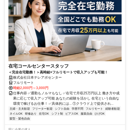
在宅コールセンタースタッフ
＜完全在宅勤務！＞高時給×フルリモートで収入アップも可能！
株式会社日本テレアポセンター
フルリモート
時給2,000円～3,000円
仕事内容 ✅通勤もノルマもなし ✅在宅で月収25万円以上 働き方や成
果に応じて収入アップ可能 あなたの経験を活かし 在宅という自由な
環境で稼げるお仕事！ ✅具体的には... ①クラウド上で提供され...
主婦・主夫歓迎
フリーター歓迎
シフト自由
学歴不問
フルリモート
経験者歓迎
ネイルOK
研修あり
在宅OK
シフト制
ピアスOK
服装自由
ひげOK
髪型・髪色自由
同じ企業の求人