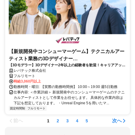
【新規開発中コンシューマーゲーム】テクニカルアー
ティスト業務の3Dデザイナー
【3Dモデラー】3Dデザイナー2年以上の経験者を歓迎！キャリアアップ
_LTCR547867_CP_CRG
を目指したい方も大歓迎♪
レバテック株式会社
フルリモート
時給3,060円以上
勤務時間・曜日: 【実際の勤務時間例】 10:00～19:00 週5日勤務
仕事内容: ＜作業詳細＞ 新規開発中のコンシューマーゲームのテクニ
カルアーティストとして作業をお任せします。 具体的な作業内容は
下記を想定しております。 ・Unreal Engine 5を用いたマ...
固定時間制
フルリモート
前へ
次へ
1
2
3
4
5