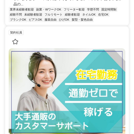
品の...
業界未経験者歓迎
副業・WワークOK
フリーター歓迎
学歴不問
固定時間制
経験不問
未経験者歓迎
フルリモート
経験者歓迎
ネイルOK
在宅OK
ブランクOK
ピアスOK
服装自由
ひげOK
髪型・髪色自由
契約社員