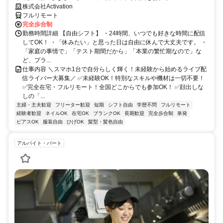
株式会社Activation
フルリモート
完全歩合制
勤務時間詳細 【自由シフト】 ・24時間、いつでも好きな時間に配信
してOK！ ・「休みたい」と思った日は自由に休んで大丈夫です。 ・
「家庭の事情で」「テスト期間だから」「本業の繁忙期なので」な
ど、プラ...
仕事内容 ＼スマホ1台で自分らしく輝く！未経験から始めるライブ配
信ライバー大募集／ ✅未経験OK！特別なスキルや機材は一切不要！
✅完全在宅・フルリモート！全国どこからでも参加OK！ ✅顔出しな
しの「...
主婦・主夫歓迎
フリーター歓迎
短期
シフト自由
学歴不問
フルリモート
経験者歓迎
ネイルOK
在宅OK
ブランクOK
長期歓迎
完全歩合制
単発
ピアスOK
服装自由
ひげOK
髪型・髪色自由
アルバイト・パート