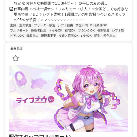
想定 ⏰お好きな時間帯で1日3時間～！ ⏰平日のみの週...
仕事内容 ✨出社一切ナシ！フルリモート求人！ ✨全国どこでも好きな
場所で働ける♫ ✨シフト柔軟！1週間ごとの申告制 ✨今いるスタッフ
の95％が子育てママ ༶ ༶ ༶ ༶ ༶ ༶ ༶ ༶ ༶ ༶ ༶ ༶...
主婦・主夫歓迎
フリーター歓迎
シフト自由
学歴不問
即日勤務OK
フルリモート
経験者歓迎
ネイルOK
在宅OK
ブランクOK
長期歓迎
シフト制
ピアスOK
服装自由
履歴書不要
友達と応募OK
ひげOK
髪型・髪色自由
業務委託
配信スタッフ(フルリモート)