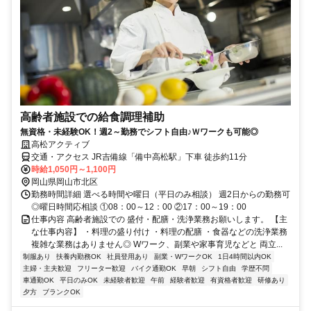
高齢者施設での給食調理補助
無資格・未経験OK！週2～勤務でシフト自由♪Ｗワークも可能◎
高松アクティブ
交通・アクセス JR吉備線「備中高松駅」下車 徒歩約11分
時給1,050円～1,100円
岡山県岡山市北区
勤務時間詳細 選べる時間や曜日（平日のみ相談） 週2日からの勤務可
◎曜日時間応相談 ①08：00～12：00 ②17：00～19：00
仕事内容 高齢者施設での 盛付・配膳・洗浄業務お願いします。 【主
な仕事内容】 ・料理の盛り付け ・料理の配膳 ・食器などの洗浄業務
複雑な業務はありません◎ Wワーク、副業や家事育児などと 両立...
制服あり
扶養内勤務OK
社員登用あり
副業・WワークOK
1日4時間以内OK
主婦・主夫歓迎
フリーター歓迎
バイク通勤OK
早朝
シフト自由
学歴不問
車通勤OK
平日のみOK
未経験者歓迎
午前
経験者歓迎
有資格者歓迎
研修あり
夕方
ブランクOK