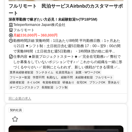
フルリモート 民泊サービスAirbnbのカスタマーサポ
ート
深夜帯勤務で稼ぎたい方必見！未経験歓迎✨(TP18PSM)
Teleperformance Japan株式会社
フルリモート
月給330,000円～360,000円
勤務時間詳細 実働時間：1日あたり8時間 平均勤務日数：1ヶ月あた
り21日 ▼シフト制：土日祝日含む週5日勤務 17：00～翌9：00の間
で実働8時間（土日祝含む週5日勤務） ・1時間休憩の他に前半...
仕事内容 ★新規プロジェクトスタート★ ✅ 完全在宅勤務♪ ✅ 弊社で
しか募集をしていないポジションです♪ ✅ これからの組織を一緒に形
づくるやりがい ✅ 前例にとらわれず、新しい挑戦ができる環境 ✅...
業界未経験者歓迎
ランチタイム
社員登用あり
副業・WワークOK
フリーター歓迎
学歴不問
転勤なし
経験不問
未経験者歓迎
フルリモート
経験者歓迎
ネイルOK
有資格者歓迎
研修あり
在宅OK
ブランクOK
育休あり
オープニングスタッフ
長期歓迎
シフト制
同じ企業の求人
契約社員