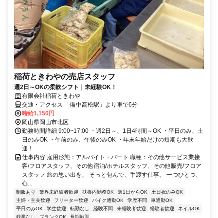
稲荷ときわやの売店スタッフ
週2日～OKの柔軟シフト｜未経験OK！
有限会社稲荷ときわや
交通・アクセス 「備中高松駅」より車で6分
時給1,150円
岡山県岡山市北区
勤務時間詳細 9:00~17:00 ・週2日～、1日4時間～OK ・平日のみ、土
日のみOK ・午前のみ、午後のみOK ・年末年始だけの短期も大歓
迎！
仕事内容 雇用形態：アルバイト・パート 職種：その他サービス業接
客/フロアスタッフ、その他宿泊/ホテルスタッフ、その他販売/フロア
スタッフ 旅の思い出を、 そっと包んで、手渡す仕事。 一つひとつ、
心...
制服あり
業界未経験者歓迎
扶養内勤務OK
週1日からOK
土日祝のみOK
主婦・主夫歓迎
フリーター歓迎
バイク通勤OK
学歴不問
車通勤OK
平日のみOK
学生歓迎
転勤なし
経験不問
未経験者歓迎
経験者歓迎
ネイルOK
残業なし
ブランクOK
長期歓迎