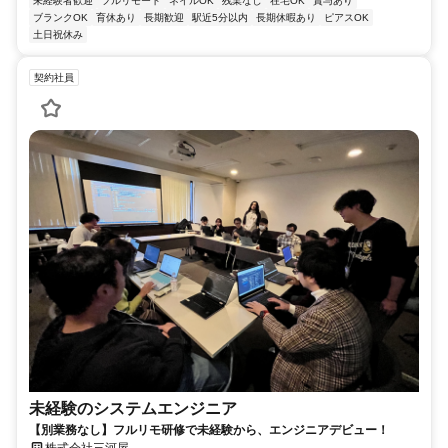
未経験者歓迎
フルリモート
ネイルOK
残業なし
在宅OK
賞与あり
ブランクOK
育休あり
長期歓迎
駅近5分以内
長期休暇あり
ピアスOK
土日祝休み
契約社員
未経験のシステムエンジニア
【別業務なし】フルリモ研修で未経験から、エンジニアデビュー！
株式会社三河屋