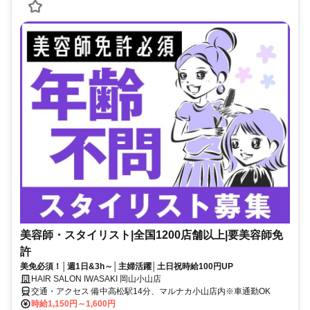
美容師・スタイリスト|全国1200店舗以上|要美容師免
許
美免必須！│週1日&3h～│主婦活躍│土日祝時給100円UP
HAIR SALON IWASAKI 岡山小山店
交通・アクセス 備中高松駅14分、マルナカ小山店内※車通勤OK
時給1,150円～1,600円