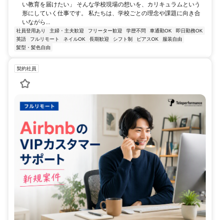
い教育を届けたい」 そんな学校現場の想いを、カリキュラムという
形にしていく仕事です。 私たちは、学校ごとの理念や課題に向き合
いながら...
社員登用あり
主婦・主夫歓迎
フリーター歓迎
学歴不問
車通勤OK
即日勤務OK
英語
フルリモート
ネイルOK
長期歓迎
シフト制
ピアスOK
服装自由
髪型・髪色自由
契約社員