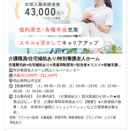
介護職員/住宅補助あり/特別養護老人ホーム
交通費支給⭐️住宅補助あり✨再雇用制度有✅️担当者オススメ✨研修支援有
⭕️経験者優遇✨車通勤ＯＫ
特別養護老人ホーム岡山シルバーセンター
月給201,000円～251,150円
岡山県岡山市北区
【勤務時間】 （1）06:30～15:30 （2）10:00～19:00 （3）15:00～
00:00 （4）00:00～09:00
【仕事内容】 【仕事内容】 《介護福祉士》賞与実績計4.00ヶ月★残
業ほぼなし♪ 育児・介護休業取得実績あり◎ 【概要】 ●入居者様の食
事・入浴・排泄等の援助とコミュニケーションなど介護業務全般を
担...
長期
フリーター歓迎
大量募集
学歴不問
経験者歓迎
ブランクOK
シフト制
昇給あり