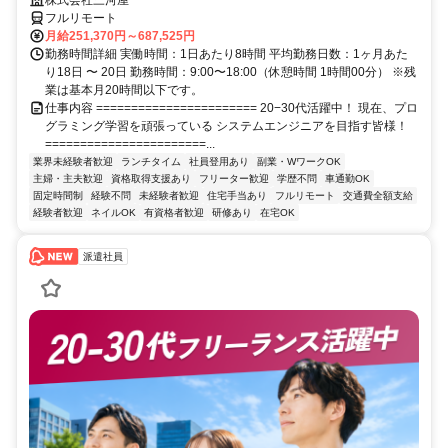
フルリモート
月給251,370円～687,525円
勤務時間詳細 実働時間：1日あたり8時間 平均勤務日数：1ヶ月あた
り18日 〜 20日 勤務時間：9:00〜18:00（休憩時間 1時間00分） ※残
業は基本月20時間以下です。
仕事内容 ======================= 20−30代活躍中！ 現在、プロ
グラミング学習を頑張っている システムエンジニアを目指す皆様！
=======================...
業界未経験者歓迎
ランチタイム
社員登用あり
副業・WワークOK
主婦・主夫歓迎
資格取得支援あり
フリーター歓迎
学歴不問
車通勤OK
固定時間制
経験不問
未経験者歓迎
住宅手当あり
フルリモート
交通費全額支給
経験者歓迎
ネイルOK
有資格者歓迎
研修あり
在宅OK
派遣社員