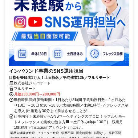
インバウンド事業のSNS運用担当
目指せ登録者1万人！土日祝休／平均残業12h／フルリモート
株式会社ジャパゲート
フルリモート
月給230,000円～280,000円
勤務時間詳細 実働時間：1日あたり8時間 平均勤務日数：1ヶ月あた
り18日 〜 20日 9:30〜18:30 (実働8時間／休憩1時間) ☆フレックス制
を導入 (出退勤を30分まで前後させることが...
仕事内容 ✨未経験からSNSマーケティングのプロに！ ✨フルリモー
ト＆フレックスで柔軟な働き方🏢 ✨土日休み(年休130日)、残業月
10h程度 ✅Instagramアカウント ↓ https:/...
業界未経験者歓迎
フリーター歓迎
学歴不問
固定時間制
転勤なし
経験不問