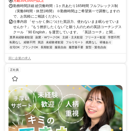
月給304,000円以上
勤務時間詳細 総労働時間：1ヶ月あたり165時間 フルフレックス制
（実働8時間・休憩1時間） ※勤務時間はご希望第一で調整しますの
で、お気軽にご相談ください。
仕事内容 「せっかく身につけた英語力、使わないまま眠らせていま
せんか？」 “もう挫折したくない”と願う人のための英語コーチングス
クール 「90 English」を運営しています。 「英語コーチ」と聞...
業界未経験者歓迎
副業・WワークOK
主婦・主夫歓迎
フリーター歓迎
学歴不問
転勤なし
経験不問
英語
未経験者歓迎
フルリモート
残業なし
研修あり
在宅OK
ブランクOK
長期歓迎
服装自由
履歴書不要
髪型・髪色自由
同じ企業の求人
正社員