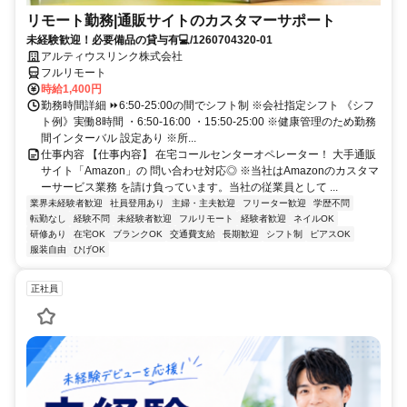
リモート勤務|通販サイトのカスタマーサポート
未経験歓迎！必要備品の貸与有💻/1260704320-01
アルティウスリンク株式会社
フルリモート
時給1,400円
勤務時間詳細 ⏩6:50-25:00の間でシフト制 ※会社指定シフト 《シフ
ト例》実働8時間 ・6:50-16:00 ・15:50-25:00 ※健康管理のため勤務
間インターバル 設定あり ※所...
仕事内容 【仕事内容】 在宅コールセンターオペレーター！ 大手通販
サイト「Amazon」の 問い合わせ対応◎ ※当社はAmazonのカスタマ
ーサービス業務 を請け負っています。当社の従業員として ...
業界未経験者歓迎
社員登用あり
主婦・主夫歓迎
フリーター歓迎
学歴不問
転勤なし
経験不問
未経験者歓迎
フルリモート
経験者歓迎
ネイルOK
研修あり
在宅OK
ブランクOK
交通費支給
長期歓迎
シフト制
ピアスOK
服装自由
ひげOK
正社員