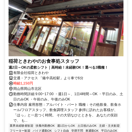
稲荷ときわやのお食事処スタッフ
週2日～OKの柔軟シフト｜高時給！未経験OK！選べる3職種！
有限会社稲荷ときわや
交通・アクセス 「備中高松駅」より車で6分
時給1,150円
岡山県岡山市北区
勤務時間詳細 9:00~17:00 ・週1日～、1日4時間～OK ・平日のみ、土
日のみOK ・午前のみ、午後のみOK
仕事内容 雇用形態：アルバイト・パート 職種：その他飲食、飲食ホ
ール/フロアスタッフ、飲食調理スタッフ 参拝に訪れたお客様が、
「ほっ」と一息つく時間。 その大切なひとときを、 あなたの笑顔
で、 も...
業界未経験者歓迎
扶養内勤務OK
週1日からOK
土日祝のみOK
主婦・主夫歓迎
フリーター歓迎
バイク通勤OK
シフト自由
学歴不問
車通勤OK
平日のみOK