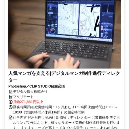
人気マンガを支える|デジタルマンガ制作進行ディレク
ター
Photoshop／CLIP STUDIO経験必須
デジタル職人株式会社
フルリモート
月給271,881円以上
勤務時間詳細 総労働時間：1ヶ月あたり160時間 勤務時間は10:00～
19:00（実働8時間／休憩1時間）の固定時間制
仕事内容 雇用形態：契約社員 職種：ディレクター 〇業務概要 デジタ
ルマンガ制作における、様々なサポート業務の制作進行管理を行いま
す。 ますますニーズが高まってきている電子コミック。あらゆる作