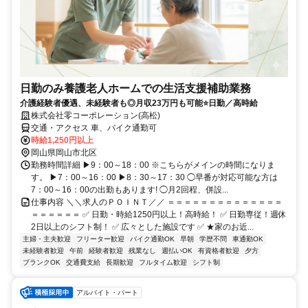
日勤のみ養護老人ホームでの生活支援補助業務
介護経験者優遇、未経験者も◎月収23万円も可能⭐日勤／高時給
株式会社零コーポレーション(高松)
交通・アクセス 車、バイク通勤可
時給1,250円以上
岡山県岡山市北区
勤務時間詳細 ▶9：00～18：00 ※こちらがメインの時間になりま
す。 ▶7：00～16：00 ▶8：30～17：30 ◯早番が対応可能な方は
7：00～16：00の出勤もあります! ◯月2回程、併設...
仕事内容 ＼＼求人のＰＯＩＮＴ／／ ＝＝＝＝＝＝＝＝＝＝＝＝＝＝
＝＝＝＝＝＝ ✅ 日勤・時給1250円以上！高時給！ ✅ 日勤専従！週休
2日以上のシフト制！ ✅ 広々とした施設です ✅ ★家のお近...
主婦・主夫歓迎
フリーター歓迎
バイク通勤OK
早朝
学歴不問
車通勤OK
未経験者歓迎
午前
経験者歓迎
残業なし
週払いOK
有資格者歓迎
夕方
ブランクOK
交通費支給
長期歓迎
フルタイム歓迎
シフト制
アルバイト・パート