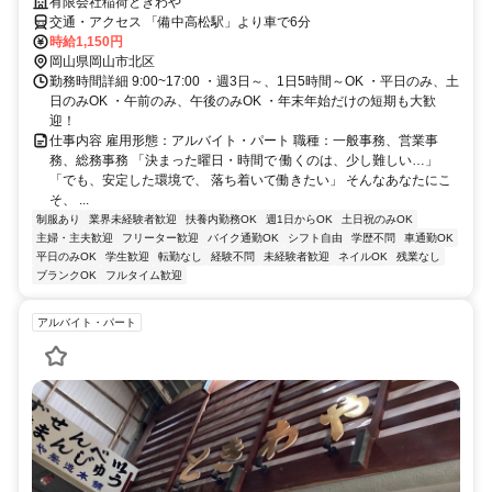
有限会社稲荷ときわや
交通・アクセス 「備中高松駅」より車で6分
時給1,150円
岡山県岡山市北区
勤務時間詳細 9:00~17:00 ・週3日～、1日5時間～OK ・平日のみ、土
日のみOK ・午前のみ、午後のみOK ・年末年始だけの短期も大歓
迎！
仕事内容 雇用形態：アルバイト・パート 職種：一般事務、営業事
務、総務事務 「決まった曜日・時間で 働くのは、少し難しい…」
「でも、安定した環境で、 落ち着いて働きたい」 そんなあなたにこ
そ、 ...
制服あり
業界未経験者歓迎
扶養内勤務OK
週1日からOK
土日祝のみOK
主婦・主夫歓迎
フリーター歓迎
バイク通勤OK
シフト自由
学歴不問
車通勤OK
平日のみOK
学生歓迎
転勤なし
経験不問
未経験者歓迎
ネイルOK
残業なし
ブランクOK
フルタイム歓迎
アルバイト・パート