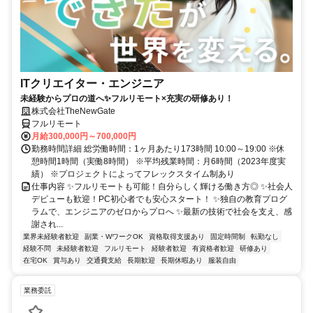
ITクリエイター・エンジニア
未経験からプロの道へ✨フルリモート×充実の研修あり！
株式会社TheNewGate
フルリモート
月給300,000円～700,000円
勤務時間詳細 総労働時間：1ヶ月あたり173時間 10:00～19:00 ※休
憩時間1時間（実働8時間） ※平均残業時間：月6時間（2023年度実
績） ※プロジェクトによってフレックスタイム制あり
仕事内容 ✨フルリモートも可能！自分らしく輝ける働き方◎ ✨社会人
デビューも歓迎！PC初心者でも安心スタート！ ✨独自の教育プログ
ラムで、エンジニアのゼロからプロへ ✨最新の技術で社会を支え、感
謝され...
業界未経験者歓迎
副業・WワークOK
資格取得支援あり
固定時間制
転勤なし
経験不問
未経験者歓迎
フルリモート
経験者歓迎
有資格者歓迎
研修あり
在宅OK
賞与あり
交通費支給
長期歓迎
長期休暇あり
服装自由
業務委託