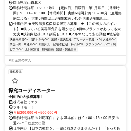
岡山県岡山市北区
勤務時間詳細 《シフト制》 ［定休日］日曜日・第1月曜日 ［営業時
間］9：00～18：00 【休憩時間】 実働6時間未満：0～30分（雇用契
約による） 実働6時間以上8時間未満：45分 実働8時間以上...
仕事内容 ★美容師資格保持者限定の募集！★ 【この求人のポイン
ト】 ■眠っている美容師免許を活かせる ■何年ブランクがあっても大
丈夫 ■扶養内勤務OK！副業もOK！ ■ノルマなしで安心勤務 ■地域密...
扶養内勤務OK
週1日からOK
主婦・主夫歓迎
フリーター歓迎
バイク通勤OK
学歴不問
車通勤OK
転勤なし
経験者歓迎
ネイルOK
ブランクOK
シフト制
ピアスOK
土日祝休み
服装自由
髪型・髪色自由
同じ企業の求人
業務委託
探究コーディネーター
全国での大規模募集！
株式会社ミエタ
フルリモート
月給200,000円～500,000円
勤務時間詳細 ※対応案件による 基本的には 9：00～18：00 目安 ※
週2～5日程度の出勤
仕事内容 【日本の教育を、一緒に前進させませんか？】 「もっと良