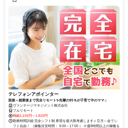
テレフォンアポインター
面接～就業後まで完全リモート✨先輩の95％が子育て中のママ♫
ヴァンテージマネジメント株式会社
フルリモート
時給1,226円～1,920円
勤務時間詳細 完全シフト制 希望を最大限考慮します♫ ⏰月～金でシ
フト自由！ （稼働目安時間： 9:00～17:00 ） ※週9時間以上の稼働を