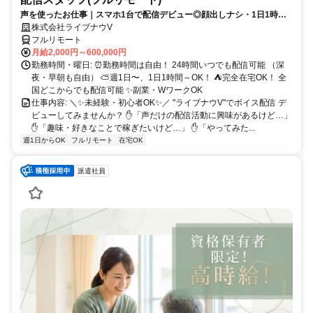
声を使ったお仕事｜スマホ1台で配信デビュー◎顔出しナシ・1日1時間
～OK♪
株式会社ライブナウV
フルリモート
月給2,000円～600,000円
勤務時間・曜日: ⏰勤務時間は自由！ 24時間いつでも配信可能 （深
夜・早朝も自由） ⛅週1日〜、1日1時間～OK！ ⛺完全在宅OK！ 全
国どこからでも配信可能 ✨副業・WワークOK
仕事内容: ＼✨未経験・初心者OK✨／ "ライブナウV"でボイス配信 デ
ビューしてみませんか？ ✋「声だけの配信活動に興味があるけど…」
✋「趣味・好きなことで稼ぎたいけど…」 ✋「やってみた...
週1日からOK
フルリモート
在宅OK
派遣社員