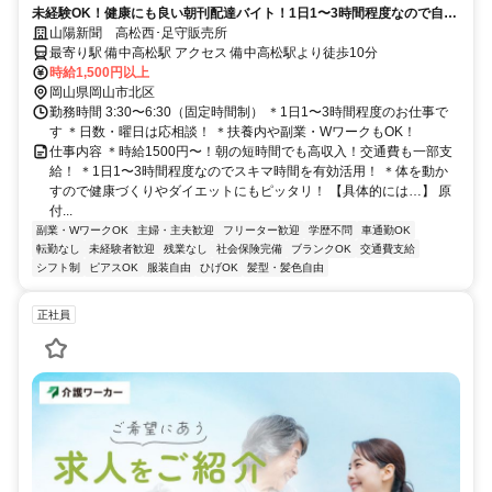
未経験OK！健康にも良い朝刊配達バイト！1日1〜3時間程度なので自分
のペースで働けます！
山陽新聞 高松西･足守販売所
最寄り駅 備中高松駅 アクセス 備中高松駅より徒歩10分
時給1,500円以上
岡山県岡山市北区
勤務時間 3:30〜6:30（固定時間制） ＊1日1〜3時間程度のお仕事で
す ＊日数・曜日は応相談！ ＊扶養内や副業・WワークもOK！
仕事内容 ＊時給1500円〜！朝の短時間でも高収入！交通費も一部支
給！ ＊1日1〜3時間程度なのでスキマ時間を有効活用！ ＊体を動か
すので健康づくりやダイエットにもピッタリ！ 【具体的には…】 原
付...
副業・WワークOK
主婦・主夫歓迎
フリーター歓迎
学歴不問
車通勤OK
転勤なし
未経験者歓迎
残業なし
社会保険完備
ブランクOK
交通費支給
シフト制
ピアスOK
服装自由
ひげOK
髪型・髪色自由
正社員