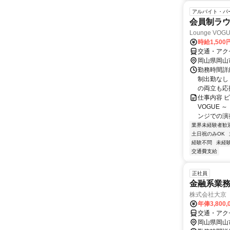
アルバイト・パ
会員制ラウ
Lounge V
時給1,500
交通・アク
岡山県岡山
勤務時間詳細
制出勤なし
の両立も応援
仕事内容 ピ
VOGUE
ンジでの演奏
業界未経験者歓
土日祝のみOK
経験不問
未経
交通費支給
正社員
金融系業務
株式会社大京
年俸3,800,
交通・アク
岡山県岡山