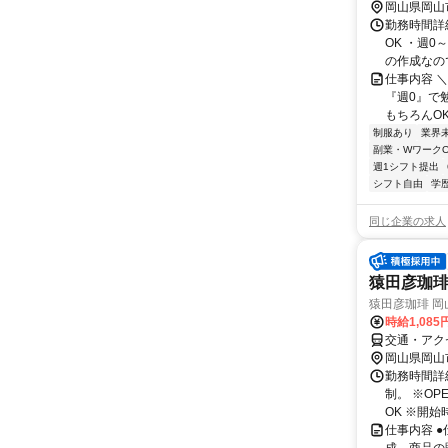
岡山県岡山
勤務時間詳細
OK ・週0
の作成なので
仕事内容 
『週0』で
もちろんOK
制服あり
業界
副業・WワークO
週1シフト提出
シフト自由
学
同じ企業の求人
猿田彦珈琲
猿田彦珈琲 岡山
時給1,08
交通・アク
岡山県岡山
勤務時間詳細
制。 ※O
OK ※開始
仕事内容 