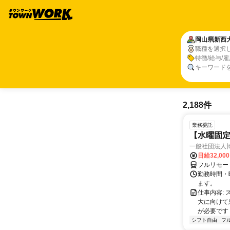
岡山県
新西
職種を選択
特徴/給与/
キーワード
2,188件
業務委託
【水曜固
一般社団法人
日給32,00
フルリモー
勤務時間・曜
ます。
仕事内容:
大に向けて
が必要です！
シフト自由
フ