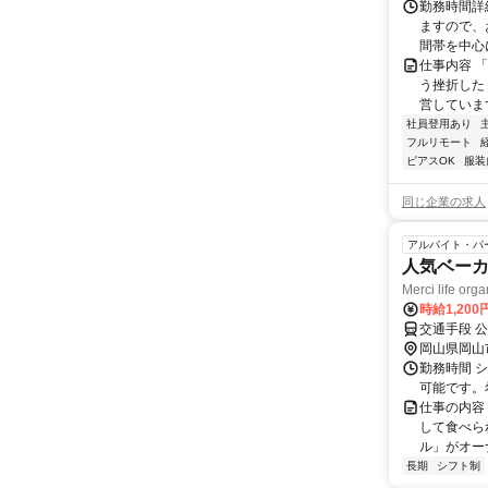
勤務時間詳
ますので、お
間帯を中心に
仕事内容 
う挫折したく
営しています
社員登用あり
フルリモート
ピアスOK
服装
同じ企業の求人
アルバイト・パ
人気ベー
Merci lif
時給1,20
岡山県岡山
勤務時間 シ
可能です。
仕事の内容
して食べら
ル」がオーナ
長期
シフト制