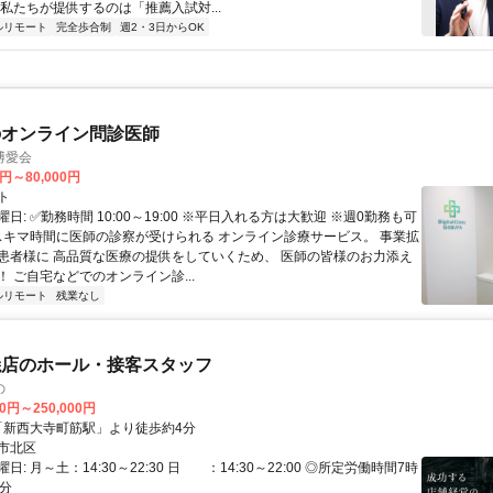
 私たちが提供するのは「推薦入試対...
ルリモート
完全歩合制
週2・3日からOK
のオンライン問診医師
博愛会
0円～80,000円
ト
日: ✅勤務時間 10:00～19:00 ※平日入れる方は大歓迎 ※週0勤務も可
 スキマ時間に医師の診察が受けられる オンライン診療サービス。 事業拡
患者様に 高品質な医療の提供をしていくため、 医師の皆様のお力添え
 ご自宅などでのオンライン診...
ルリモート
残業なし
焼店のホール・接客スタッフ
の
00円～250,000円
クセス: 「新西大寺町筋駅」より徒歩約4分
市北区
日: 月～土：14:30～22:30 日 ：14:30～22:00 ◎所定労働時間7時
0分