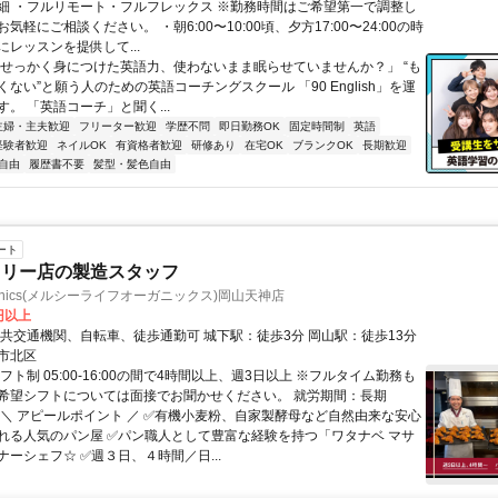
細 ・フルリモート・フルフレックス ※勤務時間はご希望第一で調整し
気軽にご相談ください。 ・朝6:00〜10:00頃、夕方17:00〜24:00の時
レッスンを提供して...
「せっかく身につけた英語力、使わないまま眠らせていませんか？」 “も
ない”と願う人のための英語コーチングスクール 「90 English」を運
。 「英語コーチ」と聞く...
主婦・主夫歓迎
フリーター歓迎
学歴不問
即日勤務OK
固定時間制
英語
経験者歓迎
ネイルOK
有資格者歓迎
研修あり
在宅OK
ブランクOK
長期歓迎
自由
履歴書不要
髪型・髪色自由
ート
カリー店の製造スタッフ
e organics(メルシーライフオーガニックス)岡山天神店
0円以上
交通手段 公共交通機関、自転車、徒歩通勤可 城下駅：徒歩3分 岡山駅：徒歩13分
市北区
フト制 05:00-16:00の間で4時間以上、週3日以上 ※フルタイム勤務も
希望シフトについては面接でお聞かせください。 就労期間：長期
 ＼ アピールポイント ／ ✅有機小麦粉、自家製酵母など自然由来な安心
れる人気のパン屋 ✅パン職人として豊富な経験を持つ「ワタナベ マサ
ーシェフ☆ ✅週３日、４時間／日...