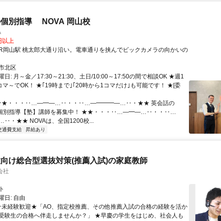
個別指導 NOVA 岡山校
A
0円以上
市北区
: 月～金／17:30～21:30、土日/10:00～17:50の間で相談OK ★週1
コマ～でOK！ ★｢19時まで｣｢20時から1コマだけ｣も可能です！ ★[委
 ★★・・・‥…―━―…‥・・‥…―━━━―…‥・★★ 英会話の
、個別指導【塾】講師を募集中！ ★★・・・‥…―━―…‥・・‥…
‥・★★ NOVAは、全国1200校...
交通費支給
昇給あり
向け総合型選抜対策(推薦入試)の家庭教師
会社
ト
日: 自由
 ★未経験歓迎★「AO、指定校推薦、その他推薦入試の合格の経験を活か
受験生の合格へ伴走しませんか？」 ★早慶の学生をはじめ、社会人も