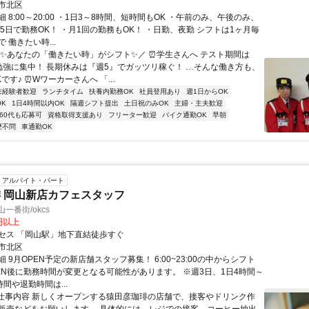
市北区
 8:00～20:00 ・1日3～8時間、短時間もOK ・午前のみ、午後のみ、
～5日で勤務OK！ ・月1回の勤務もOK！ ・日勤、夜勤 シフトは1ヶ月毎
 働きたい時...
＼✨あなたの「働きたい時」がシフト✨／ ⏰学生さんへ テスト期間は
勉強に集中！ 長期休みは『週5』でガッツリ稼ぐ！ …そんな働き方も、
です♪ ⏰Wワーカーさんへ 「...
未経験者歓迎
ランチタイム
扶養内勤務OK
社員登用あり
週1日からOK
K
1日4時間以内OK
隔週シフト提出
土日祝のみOK
主婦・主夫歓迎
60代も応募可
資格取得支援あり
フリーター歓迎
バイク通勤OK
早朝
歴不問
車通勤OK
アルバイト・パート
 岡山新店カフェスタッフ
一番街/okcs
5円以上
セス 「岡山駅」地下直結徒歩すぐ
市北区
 9月OPEN予定の新店舗スタッフ募集！ 6:00~23:00の中からシフト
PEN後に勤務時間が変更となる可能性があります。 ※週3日、1日4時間～
時間や退勤時間は...
●仕事内容 新しくオープンする猿田彦珈琲の店舗で、接客やドリンク作