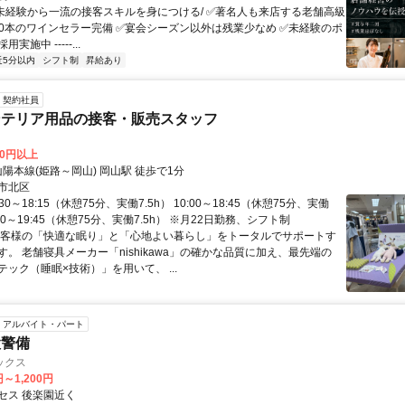
 \未経験から一流の接客スキルを身につける/ ✅著名人も来店する老舗高級
,000本のワインセラー完備 ✅宴会シーズン以外は残業少なめ ✅未経験のポ
実施中 -----...
近5分以内
シフト制
昇給あり
契約社員
ンテリア用品の接客・販売スタッフ
00円以上
山陽本線(姫路～岡山) 岡山駅 徒歩で1分
市北区
30～18:15（休憩75分、実働7.5h） 10:00～18:45（休憩75分、実働
1:00～19:45（休憩75分、実働7.5h） ※月22日勤務、シフト制
お客様の「快適な眠り」と「心地よい暮らし」をトータルでサポートす
。 老舗寝具メーカー「nishikawa」の確かな品質に加え、最先端の
ック（睡眠×技術）」を用いて、 ...
アルバイト・パート
設警備
ックス
円～1,200円
セス 後楽園近く