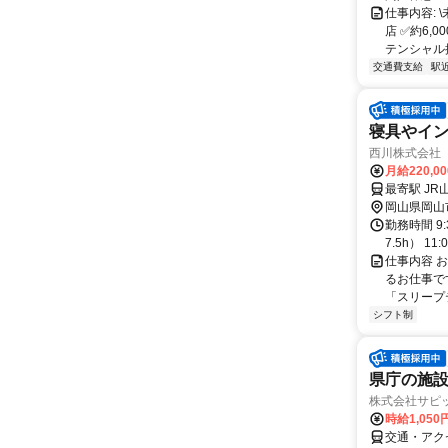
仕事内容:
店 ✅約6
テンシャル採用
交通費支給
駅
寝具やイ
西川株式会社
月給220,0
最寄駅 JR
岡山県岡山
勤務時間 9:
7.5h） 1
仕事内容 
るお仕事です
「スリープテ
シフト制
県庁の施
株式会社サピ
時給1,050
交通・アク