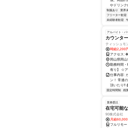
成、商品の
やドリンク
制服あり
業界
フリーター歓迎
未経験者歓迎
アルバイト・パ
カウンター
ティッシュモ
時給2,200
岡山県岡山
勤務時間・曜
有り】 ☆
仕事内容:
ン！ 常連
頂いたり!! 
固定時間制
残
業務委託
在宅可能
90株式会社
月給60,00
フルリモー