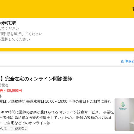
大寺町筋駅
してください
雇用形態を選択してください
を選択してください
条件保
定】完全在宅のオンライン問診医師
博愛会
0円～80,000円
ト
日: ✅勤務時間 毎週水曜日 10:00～19:00 ※他の曜日もご相談に乗れ
 スキマ時間に医師の診察が受けられる オンライン診療サービス。 事業拡
患者様に 高品質な医療の提供をしていくため、 医師の皆様のお力添え
 ご自宅などでのオンライン診...
ルリモート
残業なし