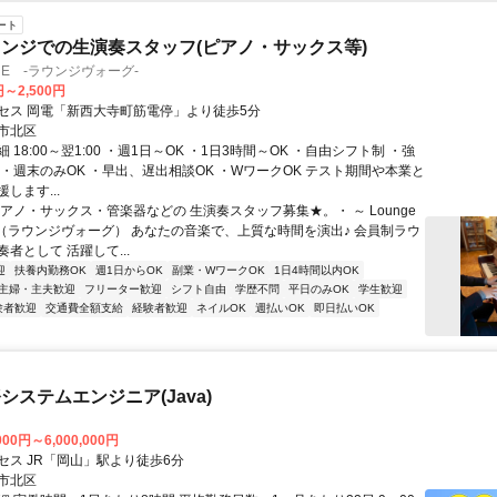
ート
ンジでの生演奏スタッフ(ピアノ・サックス等)
OGUE -ラウンジヴォーグ-
円～2,500円
セス 岡電「新西大寺町筋電停」より徒歩5分
市北区
 18:00～翌1:00 ・週1日～OK ・1日3時間～OK ・自由シフト制 ・強
 ・週末のみOK ・早出、遅出相談OK ・WワークOK テスト期間や本業と
します...
アノ・サックス・管楽器などの 生演奏スタッフ募集★。・ ～ Lounge
 ～（ラウンジヴォーグ） あなたの音楽で、上質な時間を演出♪ 会員制ラウ
者として 活躍して...
迎
扶養内勤務OK
週1日からOK
副業・WワークOK
1日4時間以内OK
主婦・主夫歓迎
フリーター歓迎
シフト自由
学歴不問
平日のみOK
学生歓迎
験者歓迎
交通費全額支給
経験者歓迎
ネイルOK
週払いOK
即日払いOK
システムエンジニア(Java)
000円～6,000,000円
セス JR「岡山」駅より徒歩6分
市北区