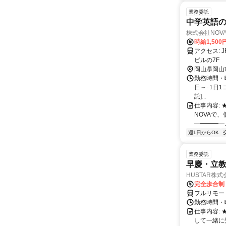
業務委託
中学英語の
株式会社NOV
時給1,50
アクセス: JR岡山駅 桃太郎大通り沿い。電車通りを挟んでビックカメラの向かいの
ビルの7F
岡山県岡山
勤務時間・曜日
日～･1日1
託]...
仕事内容:
NOVAで
―━━━―…
週1日からOK
業務委託
早慶・立教
HUSTAR株式
完全歩合制
フルリモー
勤務時間・曜
仕事内容:
して一緒に