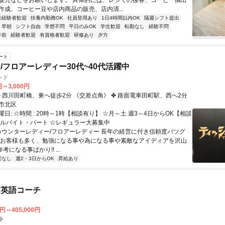
販売などをお願いします。 具体的には、レジでの接客、コーヒー抽出
作成、コーヒー豆や店内商品の販売、店内清...
未経験者歓迎
扶養内勤務OK
社員登用あり
1日4時間以内OK
隔週シフト提出
早朝
シフト自由
学歴不問
平日のみOK
学生歓迎
転勤なし
経験不問
午前
経験者歓迎
有資格者歓迎
研修あり
夕方
ート
/フロアーレディー30代~40代活躍中
ンド
円～3,000円
アクセス: ✤ 西川田町橋、東へ徒歩2分 《交差点角》 ✤ 路面電車田町駅、西へ2分
市北区
日: ☆時間 : 20時～1時【相談有り】 ☆月～土 週3～4日からOK【相談
アルバイト・パート ☆レギュラー大募集中
 カウンターレディー/フロアーレディー 長年の経営に付き信頼度バツグ
のお客様も多く、勉強になる事や為になる事や素敵なアイディアを沢山
参考になる事ばかり!! ...
業なし
週2・3日からOK
昇給あり
な英語コーチ
0円～405,000円
ト