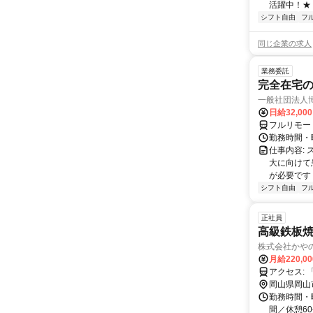
活躍中！★
シフト自由
フ
同じ企業の求人
業務委託
完全在宅
一般社団法人
日給32,00
フルリモー
勤務時間・曜
仕事内容:
大に向けて
が必要です！
シフト自由
フ
正社員
高級鉄板
株式会社かや
月給220,0
ア
岡山県岡山
勤務時間・曜
間／休憩6