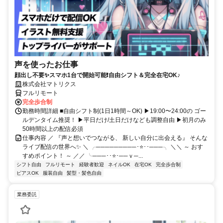
声を使ったお仕事
顔出し不要✨スマホ1台で開始可能❗自由シフト＆完全在宅OK♪
株式会社マトリクス
フルリモート
完全歩合制
勤務時間詳細 ■自由シフト制(1日1時間～OK) ▶19:00〜24:00の ゴー
ルデンタイム推奨！ ▶平日だけ/土日だけなども調整自由 ▶初月のみ
50時間以上の配信必須
仕事内容 ／ 『声と想いでつながる、 新しい自分に出会える』 そんな
ライブ配信の世界へ✨ ＼ ╭─────────･⭐･･───╮ ＼＼ ～ おす
すめポイント！ ～ ／／ ╰───･･⭐･──ｖ─...
シフト自由
フルリモート
経験者歓迎
ネイルOK
在宅OK
完全歩合制
ピアスOK
服装自由
髪型・髪色自由
業務委託