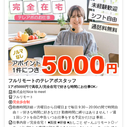
フルリモートのテレアポスタッフ
1アポ5000円で高収入!完全在宅で好きな時間にお仕事OK♪
株式会社Nice to meet
フルリモート
完全歩合制
勤務時間詳細 ✅月曜日から日曜日まで毎日 9:30～20:00の間で時間自
由！ ✅好きな時間に好きなだけ 勤務時間に縛りはありません！ ✅週
１回シフトを自己申告 いつお仕事をする予定かだけは 事前...
仕事内容 ✅完全在宅！ ■面接 ■研修 ■おしごと ぜ～んぶリモート◎ ✅