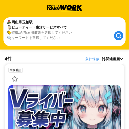
岡山県
玉柏駅
ビューティー・生活サービスすべて
特徴/給与/雇用形態を選択してください
キーワードを選択してください
4件
条件保存
関連度順
業務委託