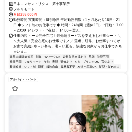
研修で、業界未経験の方も安心！
日本コンセントリクス 第十事業所
フルリモート
月給258,000円
勤務時間 実働時間：8時間/日 平均勤務日数：1ヶ月あたり18日～21
日 ◆シフト制のお仕事です◆ 時間：24時間（週休2日） *日勤： 7:00
～23:00（4シフト） *夜勤： 14:00～翌8...
仕事内容 ･･━☆完全在宅！最先端サービスを支えるお仕事☆━･･ ＼
＼大人気！完全在宅のお仕事です／／ 選考、研修、お仕事すべてが
お家で完結♪ 寒～い冬も、暑～い夏も、快適なお家からお仕事できち
ゃいま...
業界未経験者歓迎
副業・WワークOK
資格取得支援あり
早朝
学歴不問
経験不問
フルリモート
午前
夜間
研修あり
夕方
ブランクOK
育休あり
長期歓迎
シフト制
深夜
服装自由
履歴書不要
友達と応募OK
髪型・髪色自由
アルバイト・パート