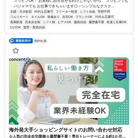
スッピンOK！ お客様に顔を見せるわけじゃないから、 スッピンでも
パジャマでも お仕事できちゃいます◎ ✅シンプルなデスク...
主婦・主夫歓迎
60代も応募可
フリーター歓迎
シフト自由
学歴不問
フルリモート
ネイルOK
研修あり
在宅OK
ブランクOK
70代も応募可
長期歓迎
完全歩合制
シフト制
ピアスOK
服装自由
履歴書不要
友達と応募OK
ひげOK
髪型・髪色自由
契約社員
海外発大手ショッピングサイトのお問い合わせ対応
☆人気の完全在宅業務☆履歴書不要！専任トレーナーによる約1か月の