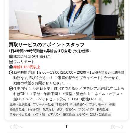
買取サービスのアポイントスタッフ
1日4時間or8時間勤務✨昇給あり◎自宅でのお仕事♪
株式会社GRANTdream
フルリモート
時給1,163円以上
勤務時間詳細 [1]9:00～13:00 [2]16:00～20:00 ⭐1日4時間または8時間
勤務を お選びください！ ご家庭の都合やプライベートに合わせて、
勤務の希望をお聞かせください。 ...
仕事内容 ＼ ✨通勤不要！自宅でできる✨ ／ ➰テレアポ経験1年以上あ
ればOK！ ➰学歴・年齢不問！ ➰髪型・髪色自由！ ネイル・ピアス・
髭OK！ ➰PC・ヘッドセット貸与！ ➰WEB面接Ok！ ※...
主婦・主夫歓迎
フリーター歓迎
学歴不問
即日勤務OK
フルリモート
午前
経験者歓迎
ネイルOK
残業なし
夕方
在宅OK
ブランクOK
長期歓迎
フルタイム歓迎
シフト制
ピアスOK
服装自由
ひげOK
髪型・髪色自由
前へ
次へ
1