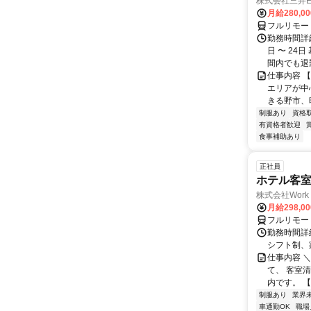
株式会社三井
月給280,0
フルリモー
勤務時間詳細
日 〜 24
間内でも退勤O
仕事内容 
エリアが中
きる野市、
制服あり
資格
有資格者歓迎
食事補助あり
正社員
ホテル客
株式会社Work 
月給298,0
フルリモー
勤務時間詳細
シフト制、
仕事内容 
て、 客室
内です。 
制服あり
業界
車通勤OK
職場