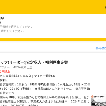
山駅
除
雇用形態を選択してください
を選択してください
条件保
ッフ(リーダー)|安定収入・福利厚生充実
アフター MEGA東岡山店
00円以上
セス 東岡山駅より車５分｜マイカー通勤OK
市東区
 実働時間：1日あたり8時間 平均勤務日数：1ヶ月あたり18日 〜 20日
：30～19：00（実働8h） ★残業はほとんどありません！ ※月平均5h
自社内で作...
創業から18年、安定基盤のもとで右肩上がりの成長を続ける当社。 おか
続で最高売上を更新し、事業拡大の波はさらに加速中！ 2024年11月に
アへ、2025年7月には北陸エ...