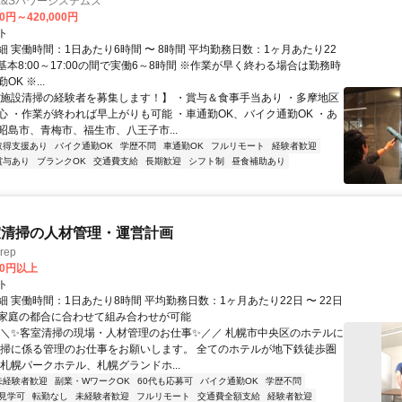
E&Sパワーシステムズ
00円～420,000円
ト
 実働時間：1日あたり6時間 〜 8時間 平均勤務日数：1ヶ月あたり22
日 基本8:00～17:00の間で実働6～8時間 ※作業が早く終わる場合は勤務時
K ※...
【施設清掃の経験者を募集します！】 ・賞与＆食事手当あり ・多摩地区
心 ・作業が終われば早上がりも可能 ・車通勤OK、バイク通勤OK ・あ
昭島市、青梅市、福生市、八王子市...
取得支援あり
バイク通勤OK
学歴不問
車通勤OK
フルリモート
経験者歓迎
賞与あり
ブランクOK
交通費支給
長期歓迎
シフト制
昼食補助あり
室清掃の人材管理・運営計画
rep
00円以上
ト
 実働時間：1日あたり8時間 平均勤務日数：1ヶ月あたり22日 〜 22日
家庭の都合に合わせて組み合わせが可能
＼＼✨客室清掃の現場・人材管理のお仕事✨／／ 札幌市中央区のホテルに
清掃に係る管理のお仕事をお願いします。 全てのホテルが地下鉄徒歩圏
【札幌パークホテル、札幌グランドホ...
未経験者歓迎
副業・WワークOK
60代も応募可
バイク通勤OK
学歴不問
見学可
転勤なし
未経験者歓迎
フルリモート
交通費全額支給
経験者歓迎