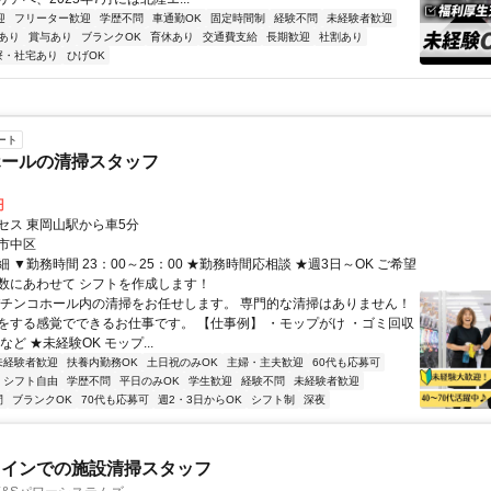
迎
フリーター歓迎
学歴不問
車通勤OK
固定時間制
経験不問
未経験者歓迎
あり
賞与あり
ブランクOK
育休あり
交通費支給
長期歓迎
社割あり
寮・社宅あり
ひげOK
ート
ホールの清掃スタッフ
円
セス 東岡山駅から車5分
市中区
 ▼勤務時間 23：00～25：00 ★勤務時間応相談 ★週3日～OK ご希望
数にあわせて シフトを作成します！
パチンコホール内の清掃をお任せします。 専門的な清掃はありません！
をする感覚でできるお仕事です。 【仕事例】 ・モップがけ ・ゴミ回収
など ★未経験OK モップ...
未経験者歓迎
扶養内勤務OK
土日祝のみOK
主婦・主夫歓迎
60代も応募可
シフト自由
学歴不問
平日のみOK
学生歓迎
経験不問
未経験者歓迎
間
ブランクOK
70代も応募可
週2・3日からOK
シフト制
深夜
メインでの施設清掃スタッフ