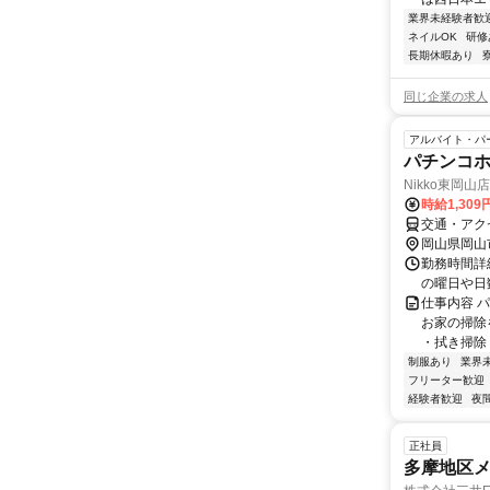
業界未経験者歓
ネイルOK
研修
長期休暇あり
同じ企業の求人
アルバイト・パ
パチンコ
Nikko東岡山店
時給1,309
交通・アク
岡山県岡山
勤務時間詳細
の曜日や日
仕事内容 
お家の掃除
・拭き掃除 
制服あり
業界
フリーター歓迎
経験者歓迎
夜
正社員
多摩地区