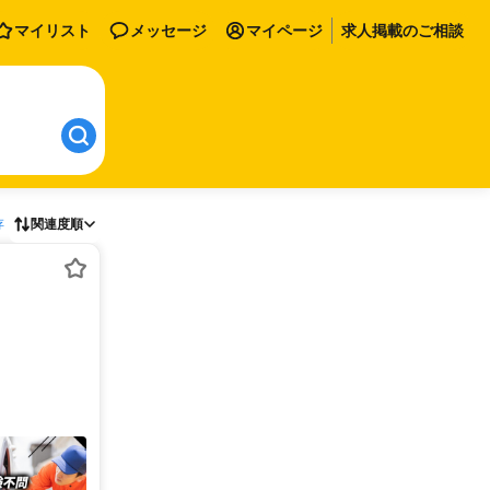
マイリスト
メッセージ
マイページ
求人掲載のご相談
存
関連度順