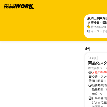
岡山県
東岡
清掃員・掃
特徴/給与/
キーワード
4件
正社員
商品化スタ
株式会社ジー
月給350,0
交通・アク
岡山県岡山
勤務時間詳細
勤務時間／9
程度です。 
仕事内容 
げさまで連
は西日本エリ