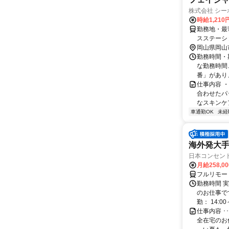
株式会社 シー
時給1,210
勤務地・最
スステーション」より徒歩5分
ありません
岡山県岡山
勤務時間・期
な勤務時間…
番」があり
仕事内容 
合わせたパ
なスキンケア
車通勤OK
未経
海外発大
日本コンセン
月給258,0
フルリモー
勤務時間 実
のお仕事です
勤： 14:00～
仕事内容 
全在宅のお