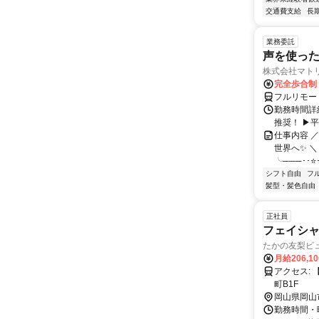
交通費支給
長
業務委託
声を使っ
株式会社マト
完全歩合制
フルリモー
勤務時間詳細
推奨！ ▶
仕事内容 
世界へ✨ ＼
╰───･･⭐･
シフト自由
フ
髪型・髪色自由
正社員
フェイシ
たかの友梨ビ
月給206,1
アクセス: 【 アクセス 】 天満屋バスステーション斜め向かい ザ・コートヤード表
町B1F
岡山県岡山
勤務時間・曜日