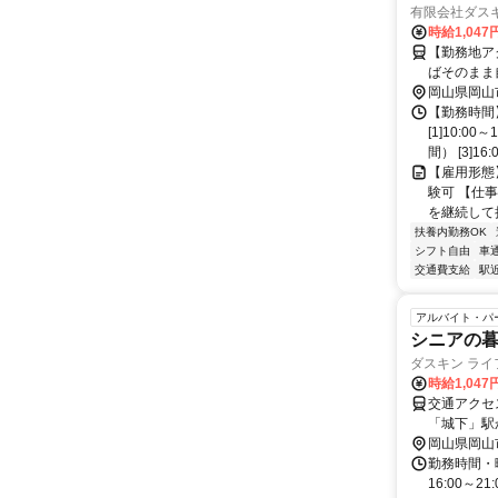
有限会社ダス
時給1,047
【勤務地ア
ばそのまま自宅へ帰宅します。
道東山本線
岡山県岡山
・西大寺駅
【勤務時間
50分 〇車通勤OK（マイカー通勤可） 1キロ20円支給させていただいています。 駐
[1]10:0
車場を使用した場合
間） [3]16:0
キングに一
【雇用形態
験可 【仕
を継続して
扶養内勤務OK
シフト自由
車
交通費支給
駅
アルバイト・パ
シニアの
ダスキン ラ
時給1,04
交通アクセ
「城下」駅
岡山県岡山
勤務時間・曜日
16:00～