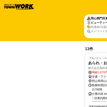
岡山県
門田
ビューティ
特徴/給与/
キーワード
13件
アルバイト・パ
あられ・
株式会社蕪村
時給1,070
交通・アク
岡山県岡山
勤務時間詳細
日7時間
仕事内容 
✨扶養内勤務
￣￣￣￣￣￣
業界未経験者歓