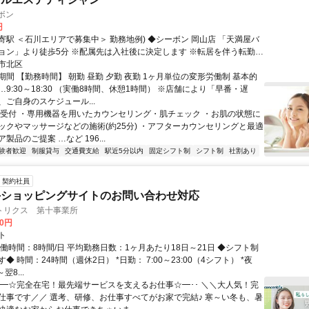
ボン
円
寄駅 ＜石川エリアで募集中＞ 勤務地例) ◆シーボン 岡山店 「天満屋バ
 ※配属先は入社後に決定します ※転居を伴う転勤は
 ※店舗によりマイカー通勤相談可
市北区
間 【勤務時間】 朝勤 昼勤 夕勤 夜勤 1ヶ月単位の変形労働制 基本的
9:30～18:30 （実働8時間、休憩1時間） ※店舗により「早番・遅
、ご自身のスケジュール...
・受付 ・専用機器を用いたカウンセリング・肌チェック ・お肌の状態に
ックやマッサージなどの施術(約25分) ・アフターカウンセリングと最適
製品のご提案 …など 196...
験者歓迎
制服貸与
交通費支給
駅近5分以内
固定シフト制
シフト制
社割あり
契約社員
手ショッピングサイトのお問い合わせ対応
トリクス 第十事業所
00円
ト
働時間：8時間/日 平均勤務日数：1ヶ月あたり18日～21日 ◆シフト制
◆ 時間：24時間（週休2日） *日勤： 7:00～23:00（4シフト） *夜
翌8...
･･━☆完全在宅！最先端サービスを支えるお仕事☆━･･ ＼＼大人気！完
仕事です／／ 選考、研修、お仕事すべてがお家で完結♪ 寒～い冬も、暑