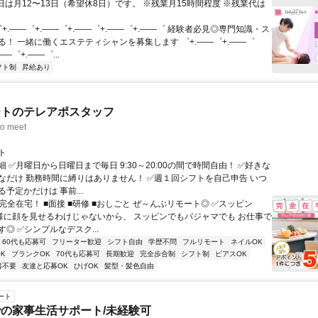
※休日は月12〜13日（希望休8日）です。 ※残業月15時間程度 ※残業代は
゜+.――゜+.――゜+.――゜+.――゜+.――゜ 経験者必見◎専門知識・ス
る！ 一緒に働くエステティシャンを募集します ゜+.――゜+.――゜
――゜+.――゜...
フト制
昇給あり
ートのテレアポスタッフ
o meet
ト
 ✅月曜日から日曜日まで毎日 9:30～20:00の間で時間自由！ ✅好きな
なだけ 勤務時間に縛りはありません！ ✅週１回シフトを自己申告 いつ
予定かだけは 事前...
完全在宅！ ■面接 ■研修 ■おしごと ぜ～んぶリモート◎ ✅スッピン
客様に顔を見せるわけじゃないから、 スッピンでもパジャマでも お仕事で
◎ ✅シンプルなデスク...
60代も応募可
フリーター歓迎
シフト自由
学歴不問
フルリモート
ネイルOK
K
ブランクOK
70代も応募可
長期歓迎
完全歩合制
シフト制
ピアスOK
書不要
友達と応募OK
ひげOK
髪型・髪色自由
ート
の家事生活サポート/未経験可