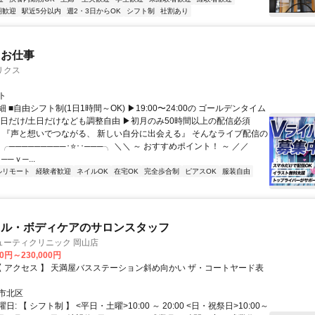
期歓迎
駅近5分以内
週2・3日からOK
シフト制
社割あり
たお仕事
リクス
ト
 ■自由シフト制(1日1時間～OK) ▶19:00〜24:00の ゴールデンタイム
平日だけ/土日だけなども調整自由 ▶初月のみ50時間以上の配信必須
／ 『声と想いでつながる、 新しい自分に出会える』 そんなライブ配信の
 ╭─────────･⭐･･───╮ ＼＼ ～ おすすめポイント！ ～ ／／
──ｖ─...
ルリモート
経験者歓迎
ネイルOK
在宅OK
完全歩合制
ピアスOK
服装自由
ャル・ボディケアのサロンスタッフ
ューティクリニック 岡山店
00円～230,000円
市北区
: 【 シフト制 】 <平日・土曜>10:00 ～ 20:00 <日・祝祭日>10:00～