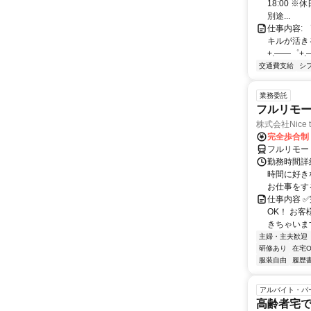
18:00 
別途...
仕事内容: 
キルが活き
+.――゜+.
交通費支給
シ
業務委託
フルリモ
株式会社Nice t
完全歩合制
フルリモー
勤務時間詳細
時間に好き
お仕事をする
仕事内容 ✅
OK！ お
きちゃいます
主婦・主夫歓迎
研修あり
在宅O
服装自由
履歴
アルバイト・パ
高齢者宅で