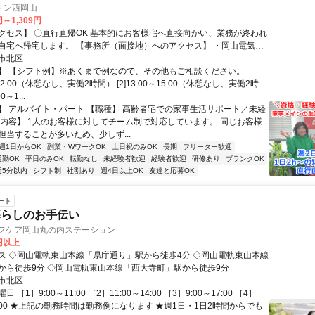
キン西岡山
円～1,309円
クセス】 〇直行直帰OK 基本的にお客様宅へ直接向かい、業務が終われ
 【事務所（面接地）へのアクセス】 ・岡山電気軌
「県庁通り駅」から徒歩約4分 ※駅チカ好立地 ・岡山駅から車で10分
市北区
から西へ車で23分 ・総社駅から南東へ車で40分 ・倉敷駅から東へ車で
】 【シフト例】※あくまで例なので、その他もご相談ください。
0～12:00（休憩なし、実働2時間） [2]13:00～15:00（休憩なし、実働2時
、実費支給しております 〇駐車場・駐輪場あり ※コインパー
0～1...
時的に止めていただきますが、後日全額支給します
】 アルバイト・パート 【職種】 高齢者宅での家事生活サポート／未経
事内容】 1人のお客様に対してチーム制で対応しています。 同じお客様
担当することが多いため、少しず...
週1日からOK
副業・WワークOK
土日祝のみOK
長期
フリーター歓迎
通勤OK
平日のみOK
転勤なし
未経験者歓迎
経験者歓迎
研修あり
ブランクOK
近5分以内
シフト制
社割あり
週4日以上OK
友達と応募OK
ート
暮らしのお手伝い
イフケア岡山丸の内ステーション
7円以上
ス ◇岡山電軌東山本線「県庁通り」駅から徒歩4分 ◇岡山電軌東山本線
から徒歩9分 ◇岡山電軌東山本線「西大寺町」駅から徒歩9分
市北区
 ［1］9:00～11:00 ［2］11:00～14:00 ［3］9:00～17:00 ［4］
21:00 ★上記の勤務時間は勤務例になります ★週1日・1日2時間からでも