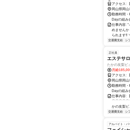
ア
岡山県岡山
勤務時間・曜日
Dayの組み合
仕事内容:
めませんか
られます‼ ＼
交通費支給
シ
正社員
エステサ
たかの友梨ビ
月給185,0
ア
岡山県岡山
勤務時間・曜日
Dayの組み合
仕事内容:
⌒⌒⌒⌒⌒
かの友梨ビ
交通費支給
シ
アルバイト・パ
フェイシ