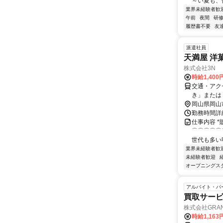
～い夏も、
業界未経験者歓
午前
夜間
研
履歴書不要
友
派遣社員
天満屋 洋
株式会社3N
時給1,400
交通・アク
き」または
で約15分 広島港からお越しの場合 【広島電鉄（市内電車）】 「西広島行き」また
岡山県岡山
は「横川駅
勤務時間詳細
東」で下車
仕事内容 *
⌒⌒⌒⌒⌒
世代も多い明
業界未経験者歓
未経験者歓迎
オープニングス
アルバイト・パ
買取サー
株式会社GRAN
時給1,16