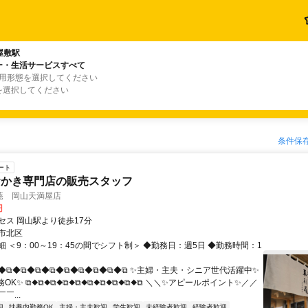
屋敷駅
ー・生活サービスすべて
雇用形態を選択してください
を選択してください
条件保
ート
おかき専門店の販売スタッフ
菴 岡山天満屋店
円
セス 岡山駅より徒歩17分
市北区
 ＜9：00～19：45の間でシフト制＞ ◆勤務日：週5日 ◆勤務時間：1
⧉◆⧉◆⧉◆⧉◆⧉◆⧉◆⧉◆⧉◆⧉◆⧉ ✨主婦・主夫・シニア世代活躍中✨
OK✨ ⧉◆⧉◆⧉◆⧉◆⧉◆⧉◆⧉◆⧉◆⧉◆⧉ ＼＼✨アピールポイント✨／／
￣...
迎
扶養内勤務OK
主婦・主夫歓迎
学生歓迎
未経験者歓迎
経験者歓迎