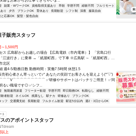
快適なお家からお仕事できちゃいま...
迎
副業・WワークOK
資格取得支援あり
早朝
学歴不問
経験不問
フルリモート
修あり
夕方
ブランクOK
育休あり
長期歓迎
シフト制
深夜
服装自由
達と応募OK
髪型・髪色自由
菓子販売スタッフ
円～1,500円
セス 広島駅からお越しの場合 【広島電鉄（市内電車）】 「宮島口行
「江波行き」に乗車 →「紙屋町西」で下車 ※広島駅 ～「紙屋町西」ま
市北区
行き」に乗車→「紙屋町西」で下車 「広島駅行き」に乗車→「紙屋町
 週4-5/勤務日数 勤務時間：実働7.5時間 休憩1.5
 ※広島港～「紙屋町西」・「紙屋町東」まで約25分
販売初心者さん寄っといで♪* あなたの笑顔でお客さんを迎えよう(*'▽')
⌒⌒⌒V⌒⌒⌒⌒⌒⌒⌒⌒⌒ ✅研修やサポートはバッチリご用意！ ✅同
るい職場です◎ ✅シフ...
迎
無期雇用派遣
フリーター歓迎
学歴不問
即日勤務OK
転勤なし
経験不問
経験者歓迎
ネイルOK
残業なし
駅ナカ
研修あり
ブランクOK
タッフ
交通費支給
長期歓迎
フルタイム歓迎
駅近5分以内
週2・3日からOK
ート
ビスのアポイントスタッフ
Tdream
3円以上