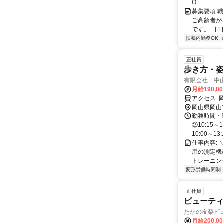
O...
募集要項 職
ご高齢者が
です。 ［1
扶養内勤務OK
正社員
歩き方・姿
有限会社 中
月給190,0
ア
岡山県岡山
勤務時間・曜
②10:15
10:00～13:.
仕事内容:
用の測定機
トレーニング
変形労働時間制
正社員
ビューテ
たかの友梨ビ
月給200,0