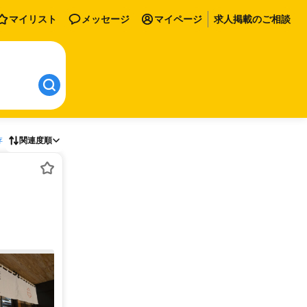
マイリスト
メッセージ
マイページ
求人掲載のご相談
存
関連度順