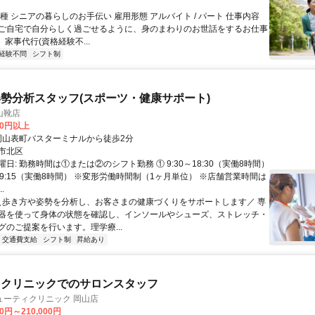
種 シニアの暮らしのお手伝い 雇用形態 アルバイト / パート 仕事内容
ご自宅で自分らしく過ごせるように、身のまわりのお世話をするお仕事
］家事代行(資格経験不...
経験不問
シフト制
勢分析スタッフ(スポーツ・健康サポート)
山靴店
00円以上
クセス: 岡山表町バスターミナルから徒歩2分
市北区
日: 勤務時間は①または②のシフト勤務 ① 9:30～18:30（実働8時間）
～19:15（実働8時間） ※変形労働時間制（1ヶ月単位） ※店舗営業時間は
..
 ＼歩き方や姿勢を分析し、お客さまの健康づくりをサポートします／ 専
器を使って身体の状態を確認し、インソールやシューズ、ストレッチ・
のご提案を行います。 ​理学療...
交通費支給
シフト制
昇給あり
ィクリニックでのサロンスタッフ
ューティクリニック 岡山店
00円～210,000円