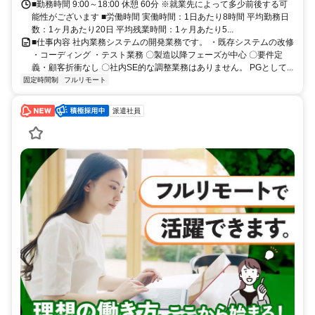
■勤務時間 9:00～18:00 休憩 60分 ※就業先によって多少前後する可
能性がございます ■労働時間 実働時間：1日あたり8時間 平均勤務日
数：1ヶ月あたり20日 平均残業時間：1ヶ月あたり5...
■仕事内容 社内業務システムの開発業務です。 ・既存システムの改修
・コーディング ・テスト業務 〇製造以降フェーズが中心 〇要件定
義・顧客折衝なし 〇社内SE的な調整業務はありません。 PGとして...
固定時間制
フルリモート
派遣社員