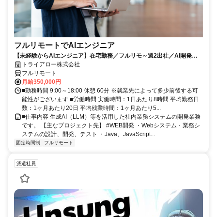
フルリモートでAIエンジニア
【未経験からAIエンジニア】在宅勤務／フルリモ～週2出社／AI開発を
仕事にする
トライアロー株式会社
フルリモート
月給350,000円
■勤務時間 9:00～18:00 休憩 60分 ※就業先によって多少前後する可
能性がございます ■労働時間 実働時間：1日あたり8時間 平均勤務日
数：1ヶ月あたり20日 平均残業時間：1ヶ月あたり5...
■仕事内容 生成AI（LLM）等を活用した社内業務システムの開発業務
です。 【主なプロジェクト先】 #WEB開発 ・Webシステム・業務シ
ステムの設計、開発、テスト ・Java、JavaScript...
固定時間制
フルリモート
派遣社員