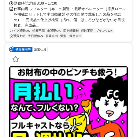
勤務時間詳細 8:30～17:30
仕事内容 フィルター（布）の製造 ・裁断オペレーター（原反ロール
を機械にセットして半自動縫製 その後自動で裁断した製品を箱詰
め） ・完成品の仕上げ検査（汚れ、傷、ほころびなどがないか目視
検査、完成品...
バイク通勤OK
学歴不問
車通勤OK
固定時間制
経験不問
ブランクOK
交通費支給
土日祝休み
服装自由
髪型・髪色自由
派遣社員