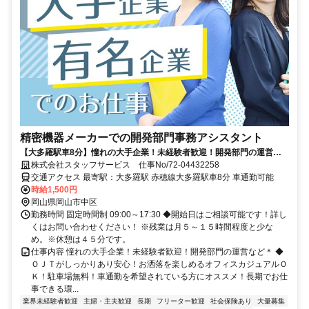
精密機器メーカーでの開発部門事務アシスタント
【大多羅駅車8分】憧れの大手企業！未経験者歓迎！開発部門の運営な
ど＊
株式会社スタッフサービス 仕事No/72-04432258
交通アクセス 最寄駅：大多羅駅 赤穂線大多羅駅車8分 車通勤可能
時給1,500円
岡山県岡山市中区
勤務時間 固定時間制 09:00～17:30 ◆開始日はご相談可能です！詳し
くはお問い合わせください！ ※残業は月５～１５時間程度と少な
め。※休憩は４５分です。
仕事内容 憧れの大手企業！未経験者歓迎！開発部門の運営など＊ ◆
ＯＪＴがしっかりあり安心！お洒落を楽しめるオフィスカジュアルＯ
Ｋ！駐車場無料！車通勤を希望されている方にオススメ！長期でお仕
事できる環...
業界未経験者歓迎
主婦・主夫歓迎
長期
フリーター歓迎
社会保険あり
大量募集