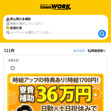
岡山県
岡山県
大多羅駅
大多羅駅
職種を選択してください
派遣社員
派遣社員
キーワードを選択してください
111件
条件保存
関連度順
派遣社員