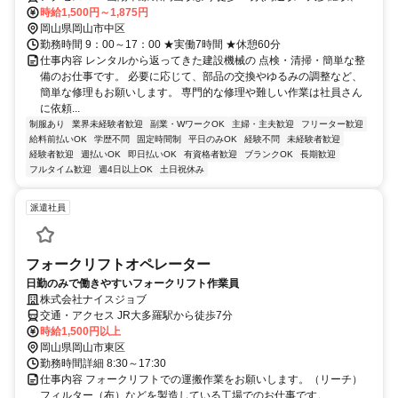
道駅、高島駅)
時給1,500円～1,875円
岡山県岡山市中区
勤務時間 9：00～17：00 ★実働7時間 ★休憩60分
仕事内容 レンタルから返ってきた建設機械の 点検・清掃・簡単な整
備のお仕事です。 必要に応じて、部品の交換やゆるみの調整など、
簡単な修理もお願いします。 専門的な修理や難しい作業は社員さん
に依頼...
制服あり
業界未経験者歓迎
副業・WワークOK
主婦・主夫歓迎
フリーター歓迎
給料前払いOK
学歴不問
固定時間制
平日のみOK
経験不問
未経験者歓迎
経験者歓迎
週払いOK
即日払いOK
有資格者歓迎
ブランクOK
長期歓迎
フルタイム歓迎
週4日以上OK
土日祝休み
派遣社員
フォークリフトオペレーター
日勤のみで働きやすいフォークリフト作業員
株式会社ナイスジョブ
交通・アクセス JR大多羅駅から徒歩7分
時給1,500円以上
岡山県岡山市東区
勤務時間詳細 8:30～17:30
仕事内容 フォークリフトでの運搬作業をお願いします。（リーチ）
フィルター（布）などを製造している工場でのお仕事です。