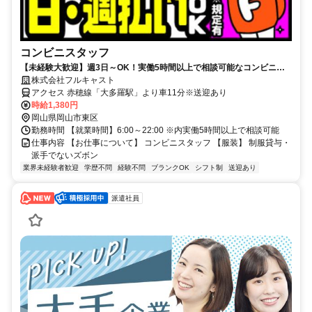
コンビニスタッフ
【未経験大歓迎】週3日～OK！実働5時間以上で相談可能なコンビニス
タッフ≪時給1380円/津山市≫
株式会社フルキャスト
アクセス 赤穂線「大多羅駅」より車11分※送迎あり
時給1,380円
岡山県岡山市東区
勤務時間 【就業時間】6:00～22:00 ※内実働5時間以上で相談可能
仕事内容 【お仕事について】 コンビニスタッフ 【服装】 制服貸与・
派手でないズボン
業界未経験者歓迎
学歴不問
経験不問
ブランクOK
シフト制
送迎あり
派遣社員