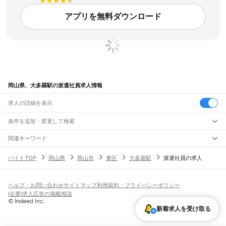
アプリを無料ダウンロード
岡山県、大多羅駅の派遣社員求人情報
求人の詳細を表示
条件を追加・変更して検索
市区町村を追加・変更
関連キーワード
完全在宅ワーク 全国
シール貼り 在宅
現在地周辺
ガチャガチャ
犬カフェ
岡山県
駅を追加・変更
バイトTOP
岡山県
岡山市
東区
大多羅駅
派遣社員の求人
岡山県
すべて
岡山市
すべて
職種を追加・変更
JR山陽本線(姫路～岡山)
北区
中区
東区
南区
三石駅
吉永駅
和気駅
熊山駅
万富駅
瀬戸駅
上道駅
東岡山駅
高島駅
西川原駅
岡山駅
飲食・フードサービス
ヘルプ・お問い合わせ
サイトマップ
利用規約・プライバシーポリシー
倉敷市
津山市
玉野市
笠岡市
井原市
総社市
高梁市
新見市
備前市
瀬戸内市
赤磐市
特徴を追加・変更
飲食・フードサービス
すべて
[企業]求人広告の掲載相談
JR山陽本線(岡山～三原)
真庭市
美作市
浅口市
和気郡
都窪郡
浅口郡
小田郡
真庭郡
苫田郡
勝田郡
英田郡
ホールスタッフ
キッチンスタッフ
皿洗い・洗い場
精肉・鮮魚加工
給食調理
人気
岡山駅
北長瀬駅
庭瀬駅
中庄駅
倉敷駅
西阿知駅
新倉敷駅
金光駅
鴨方駅
里庄駅
笠岡駅
久米郡
加賀郡
雇用形態を追加・変更
新着求人を受け取る
パン屋（ベーカリー）
フードカウンター販売員
バー（BAR）・バーテンダー
日払いOK
高校生歓迎
学生歓迎
深夜の仕事
髪型・髪色自由
ひげOK
ネイルOK
飲食店補助（開店・閉店準備）
飲食店（店長・マネージャー）
JR赤穂線
ピアスOK
アルバイト・パート
履歴書不要
オープニングスタッフ
留学生・外国人活躍中
都道府県を変更