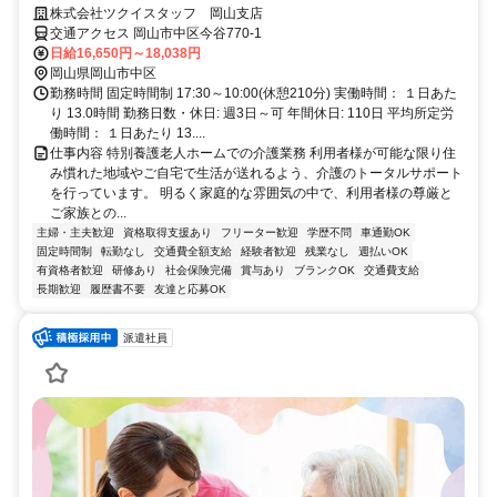
です。/6025_299241
株式会社ツクイスタッフ 岡山支店
交通アクセス 岡山市中区今谷770-1
日給16,650円～18,038円
岡山県岡山市中区
勤務時間 固定時間制 17:30～10:00(休憩210分) 実働時間： １日あた
り 13.0時間 勤務日数・休日: 週3日～可 年間休日: 110日 平均所定労
働時間： １日あたり 13....
仕事内容 特別養護老人ホームでの介護業務 利用者様が可能な限り住
み慣れた地域やご自宅で生活が送れるよう、介護のトータルサポート
を行っています。 明るく家庭的な雰囲気の中で、利用者様の尊厳と
ご家族との...
主婦・主夫歓迎
資格取得支援あり
フリーター歓迎
学歴不問
車通勤OK
固定時間制
転勤なし
交通費全額支給
経験者歓迎
残業なし
週払いOK
有資格者歓迎
研修あり
社会保険完備
賞与あり
ブランクOK
交通費支給
長期歓迎
履歴書不要
友達と応募OK
派遣社員