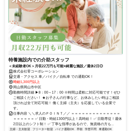
特養施設内での介助スタッフ
＜未経験者OK＞月収22万円も可能⭐綺麗な施設／週休2日◎
株式会社零コーポレーション
交通・アクセス 車／バイク／自転車 での通勤OK！
時給1,300円以上
岡山県岡山市中区
勤務時間詳細 ▶8：00～17：00 ※時間は柔軟に対応可能です！ぜひ
ご相談ください！ ★お子さんの行事など、お休みしたい時はご相談
頂ければ全て対応可能！ 働く主婦（主夫）を応援している企業で
す。
仕事内容 ＼＼求人のＰＯＩＮＴ／／ ＝＝＝＝＝＝＝＝＝＝＝＝＝＝
＝＝＝＝＝＝ ✅ 日勤・時給1300円以上！高時給！ ✅ 日勤専従！週休
2日以上のシフト制！ ✅ 丁寧な指導があるので、無資格の方も...
主婦・主夫歓迎
フリーター歓迎
バイク通勤OK
早朝
学歴不問
車通勤OK