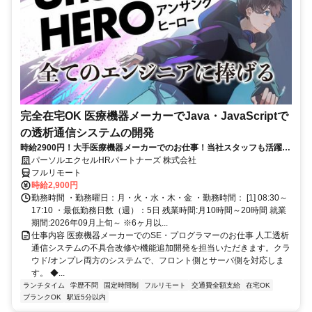
完全在宅OK 医療機器メーカーでJava・JavaScriptで
の透析通信システムの開発
時給2900円！大手医療機器メーカーでのお仕事！当社スタッフも活躍
中！ 最初の3日間はオリエンテーションで出社ですが、以降はフル在宅
パーソルエクセルHRパートナーズ 株式会社
でOK！Vue.jsやNode.js、AWSなどモダンな技術でスキルアップが可能
フルリモート
です！ご本人負担が約4割でとってもお得なパナソニック健保にご加入
時給2,900円
頂けます！
勤務時間 ・勤務曜日：月・火・水・木・金 ・勤務時間： [1] 08:30～
17:10 ・最低勤務日数（週）：5日 残業時間:月10時間～20時間 就業
期間:2026年09月上旬～ ※6ヶ月以...
仕事内容 医療機器メーカーでのSE・プログラマーのお仕事 人工透析
通信システムの不具合改修や機能追加開発を担当いただきます。クラ
ウド/オンプレ両方のシステムで、フロント側とサーバ側を対応しま
す。 ◆...
ランチタイム
学歴不問
固定時間制
フルリモート
交通費全額支給
在宅OK
ブランクOK
駅近5分以内