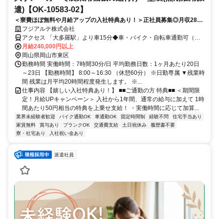
遣)【OK-10583-02】
＜寮費ほぼ無料や月給アップの入社特典あり！＞正社員募集◎月収28万
円以上！土日祝休み＆年間休日120日♪即入寮可！
フジアルテ株式会社
アクセス 「大多羅駅」より車15分◆車・バイク・自転車通勤可（工
場駐車場は無料）
月給240,000円以上
岡山県岡山市東区
勤務時間 実働時間：7時間30分/日 平均勤務日数：1ヶ月あたり20日
～23日 【勤務時間】 8:00～16:30 （休憩60分） ※日勤専属 ▼残業時
間 残業は月平均20時間程度発生します。 ※...
仕事内容 【嬉しい入社特典あり！】 ■■ご通勤の方 特典■■ ＜期間限
定！月給UPキャンペーン＞ 入社から1年間、通常の給与に加えて 1時
間あたり50円相当の特典を上乗せ支給！ ・実働時間に応じて加算...
業界未経験者歓迎
バイク通勤OK
車通勤OK
固定時間制
経験不問
住宅手当あり
家賃無料
賞与あり
ブランクOK
交通費支給
土日祝休み
履歴書不要
寮・社宅あり
入社祝い金あり
派遣社員