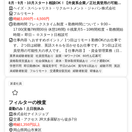
8月・9月・10月スタート相談OK！【外資系企業／正社員登用の可能性
大／700万～800万／リモート勤務OK】経理財務
ヘイズ・スペシャリスト・リクルートメント・ジャパン株式会社
フルリモート
時給3,000円～4,500円
勤務時間 フレックスタイム制度 ＜勤務時間について＞ 9:00～
17:00(実働7時間00分 休憩1時間) ※残業月5～10時間程度 ＜勤務開始
時期＞ 即日～ ※スタート日相談可
仕事内容 ＼おすすめポイント／ 1つ目はリモート勤務OKのお仕事で
す。 2つ目は経験、英語スキルを活かせるお仕事です。 3つ目は正社
員登用の可能性大の求人です。 【 仕事内容 】 ・資金管理業務（日...
業界未経験者歓迎
社員登用あり
副業・WワークOK
60代も応募可
資格取得支援あり
社会保険あり
産休・育休取得実績あり
バイク通勤OK
学歴不問
即日勤務OK
職場見学可
平日のみOK
賞与年1回あり
経験不問
英語
未経験者歓迎
フルリモート
交通費全額支給
経験者歓迎
研修あり
派遣社員
フィルターの検査
昼勤のみ！土日祝休み
株式会社ナイスジョブ
交通・アクセス JR大多羅駅から徒歩7分
時給1,350円以上
岡山県岡山市東区