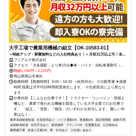
大手工場で農業用機械の組立【OK-10583-01】
＜時給アップ・寮費無料などの入社特典あり！＞月収32万以上可！未経
験OK◎大手メーカー勤務！寮完備で遠方の方も歓迎！即入寮OK♪
フジアルテ株式会社
アクセス 「大多羅駅」より車15分◆車・バイク・自転車通勤可（工
場駐車場は無料）
時給1,700円～2,125円
岡山県岡山市東区
勤務時間 【勤務時間】 8:00～16:30 （休憩45分） ※日勤専属 ▼残業
時間 残業は月平均20時間程度発生します。 ※生産状況により異なり
ます
仕事内容 【こんなお仕事です！】 トラクター・コンバイン・田植え
機など、 農業で使われる機械を製造している大手企業でのお仕事で
す。 「組立」「塗装」「物流」のいずれかを担当します。 難しい作
業はなく...
業界未経験者歓迎
社員登用あり
バイク通勤OK
車通勤OK
固定時間制
経験不問
未経験者歓迎
住宅手当あり
家賃無料
ブランクOK
交通費支給
土日祝休み
履歴書不要
友達と応募OK
寮・社宅あり
入社祝い金あり