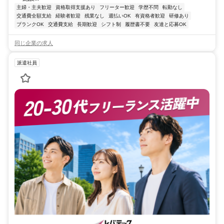
主婦・主夫歓迎
資格取得支援あり
フリーター歓迎
学歴不問
転勤なし
交通費全額支給
経験者歓迎
残業なし
週払いOK
有資格者歓迎
研修あり
ブランクOK
交通費支給
長期歓迎
シフト制
履歴書不要
友達と応募OK
同じ企業の求人
派遣社員