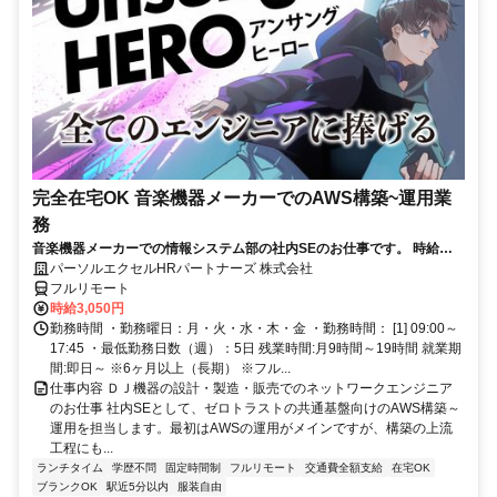
完全在宅OK 音楽機器メーカーでのAWS構築~運用業
務
音楽機器メーカーでの情報システム部の社内SEのお仕事です。 時給
3050円！基本はフル在宅が可能です！ （状況によって出社有り） AWS
パーソルエクセルHRパートナーズ 株式会社
構築の上流工程にも携われます！ご本人負担が約4割でとってもお得な
フルリモート
パナソニック健保に加入頂けます！
時給3,050円
勤務時間 ・勤務曜日：月・火・水・木・金 ・勤務時間： [1] 09:00～
17:45 ・最低勤務日数（週）：5日 残業時間:月9時間～19時間 就業期
間:即日～ ※6ヶ月以上（長期） ※フル...
仕事内容 ＤＪ機器の設計・製造・販売でのネットワークエンジニア
のお仕事 社内SEとして、ゼロトラストの共通基盤向けのAWS構築～
運用を担当します。最初はAWSの運用がメインですが、構築の上流
工程にも...
ランチタイム
学歴不問
固定時間制
フルリモート
交通費全額支給
在宅OK
ブランクOK
駅近5分以内
服装自由