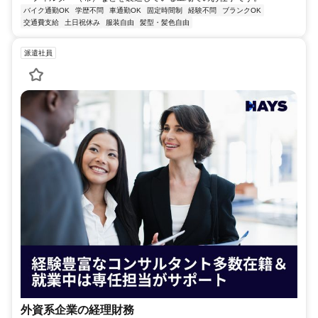
バイク通勤OK
学歴不問
車通勤OK
固定時間制
経験不問
ブランクOK
交通費支給
土日祝休み
服装自由
髪型・髪色自由
派遣社員
外資系企業の経理財務