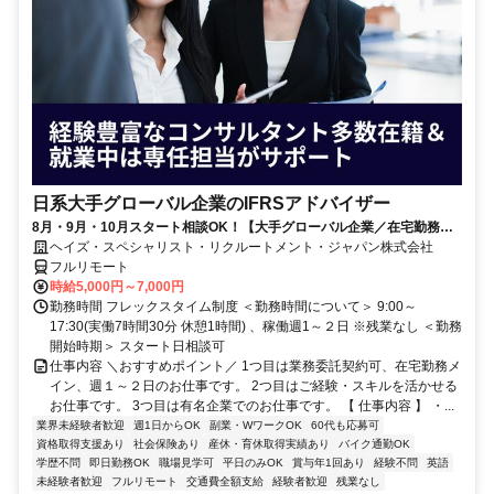
日系大手グローバル企業のIFRSアドバイザー
8月・9月・10月スタート相談OK！【大手グローバル企業／在宅勤務メ
イン／週1～2日勤務】IFRSアドバイザー
ヘイズ・スペシャリスト・リクルートメント・ジャパン株式会社
フルリモート
時給5,000円～7,000円
勤務時間 フレックスタイム制度 ＜勤務時間について＞ 9:00～
17:30(実働7時間30分 休憩1時間) 、稼働週1～２日 ※残業なし ＜勤務
開始時期＞ スタート日相談可
仕事内容 ＼おすすめポイント／ 1つ目は業務委託契約可、在宅勤務メ
イン、週１～２日のお仕事です。 2つ目はご経験・スキルを活かせる
お仕事です。 3つ目は有名企業でのお仕事です。 【 仕事内容 】 ・...
業界未経験者歓迎
週1日からOK
副業・WワークOK
60代も応募可
資格取得支援あり
社会保険あり
産休・育休取得実績あり
バイク通勤OK
学歴不問
即日勤務OK
職場見学可
平日のみOK
賞与年1回あり
経験不問
英語
未経験者歓迎
フルリモート
交通費全額支給
経験者歓迎
残業なし