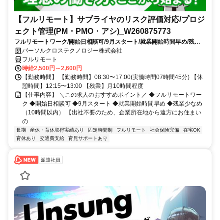
【フルリモート】サプライヤのリスク評価対応/プロジ
ェクト管理(PM・PMO・アシ)_W260875773
フルリモートワーク/開始日相談可/9月スタート/就業開始時間早め/残業
少なめ（10時間以内）
パーソルクロステクノロジー株式会社
フルリモート
時給2,500円～2,600円
【勤務時間】 【勤務時間】08:30〜17:00(実働時間07時間45分) 【休
憩時間】12:15〜13:00 【残業】月10時間程度
【仕事内容】 ＼この求人のおすすめポイント／ ◆フルリモートワー
ク ◆開始日相談可 ◆9月スタート ◆就業開始時間早め ◆残業少なめ
（10時間以内） 【出社不要のため、企業所在地から遠方にお住まい
の...
長期
産休・育休取得実績あり
固定時間制
フルリモート
社会保険完備
在宅OK
育休あり
交通費支給
育児サポートあり
派遣社員