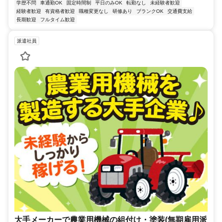
学歴不問
車通勤OK
固定時間制
平日のみOK
転勤なし
未経験者歓迎
経験者歓迎
有資格者歓迎
職種変更なし
研修あり
ブランクOK
交通費支給
長期歓迎
フルタイム歓迎
派遣社員
大手メーカーで農業用機械の組付け・塗装(無期雇用派