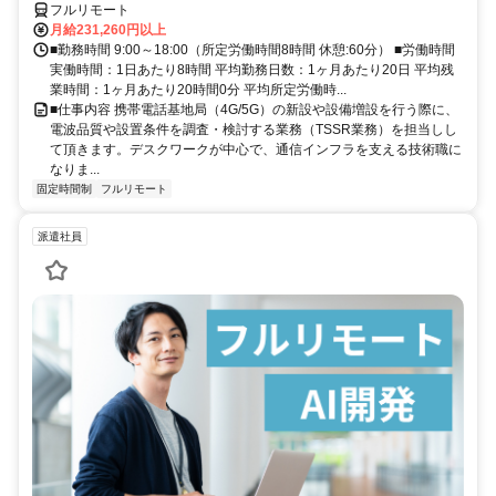
フルリモート
月給231,260円以上
■勤務時間 9:00～18:00（所定労働時間8時間 休憩:60分） ■労働時間
実働時間：1日あたり8時間 平均勤務日数：1ヶ月あたり20日 平均残
業時間：1ヶ月あたり20時間0分 平均所定労働時...
■仕事内容 携帯電話基地局（4G/5G）の新設や設備増設を行う際に、
電波品質や設置条件を調査・検討する業務（TSSR業務）を担当しし
て頂きます。デスクワークが中心で、通信インフラを支える技術職に
なりま...
固定時間制
フルリモート
派遣社員