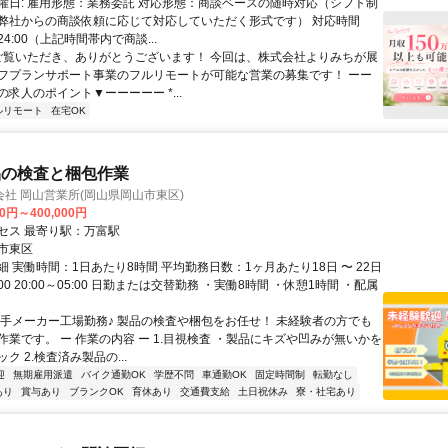
曜日: 雇用形態：業務委託 対応形態：商談ベースの随時対応（シフト制
弊社からの商談依頼に応じて対応していただく形式です） 対応時間
24:00（上記時間帯内で商談...
 ご覧いただき、ありがとうございます！ 今回は、株式会社よりみちが展
フプランサポート事業のフルリモートが可能な営業の募集です！ ーー
求人のポイント▼ーーーーー *...
ルリモート
在宅OK
品の検査と梱包作業
社 岡山営業所(岡山県岡山市東区)
00円～400,000円
セス 最寄り駅：万富駅
市東区
 実働時間：1日あたり8時間 平均勤務日数：1ヶ月あたり18日 〜 22日
7:00 20:00～05:00 日勤または交替勤務 ・実働8時間 ・休憩1時間 ・配属
大手メーカー工場勤務♪ 製品の検査や梱包をお任せ！ 未経験者の方でも
作業です。 ー 作業の内容 ー 1.目視検査 ・製品にキズや凹みが無いかを
ク 2.検査済み製品の...
迎
無期雇用派遣
バイク通勤OK
学歴不問
車通勤OK
固定時間制
転勤なし
あり
賞与あり
ブランクOK
育休あり
交通費支給
土日祝休み
寮・社宅あり