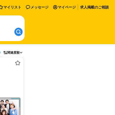
マイリスト
メッセージ
マイページ
求人掲載のご相談
存
関連度順