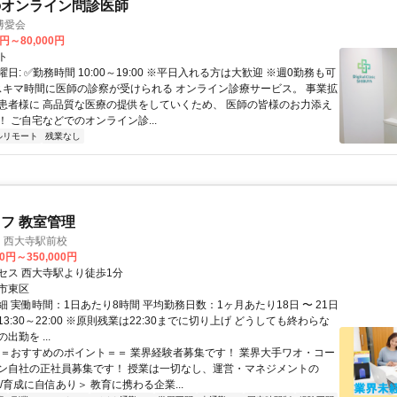
のオンライン問診医師
博愛会
0円～80,000円
ト
日: ✅勤務時間 10:00～19:00 ※平日入れる方は大歓迎 ※週0勤務も可
 スキマ時間に医師の診察が受けられる オンライン診療サービス。 事業拡
患者様に 高品質な医療の提供をしていくため、 医師の皆様のお力添え
 ご自宅などでのオンライン診...
ルリモート
残業なし
フ 教室管理
s 西大寺駅前校
00円～350,000円
セス 西大寺駅より徒歩1分
市東区
 実働時間：1日あたり8時間 平均勤務日数：1ヶ月あたり18日 〜 21日
3:30～22:00 ※原則残業は22:30までに切り上げ どうしても終わらな
出勤を ...
＝＝おすすめのポイント＝＝ 業界経験者募集です！ 業界大手ワオ・コー
ン自社の正社員募集です！ 授業は一切なし、運営・マネジメントの
/育成に自信あり＞ 教育に携わる企業...