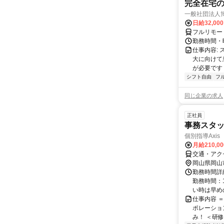
完全在宅
一般社団法人
日給32,00
フルリモー
勤務時間・曜
仕事内容:
大に向けて
が必要です！
シフト自由
フ
同じ企業の求人
正社員
事務スタッ
個別指導Axi
月給210,0
交通・アク
岡山県岡山
勤務時間詳細
勤務時間：1
い時は早めの
仕事内容 
ポレーショ
み！ ＜研修