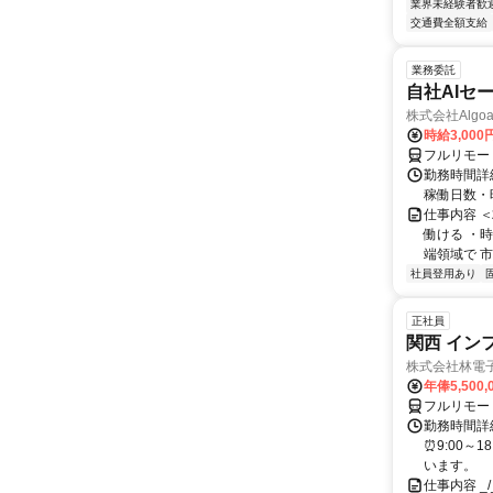
業界未経験者歓
交通費全額支給
業務委託
自社AIセ
株式会社Algoa
時給3,000
フルリモー
勤務時間詳細
稼働日数・
仕事内容 
働ける ・時
端領域で 市
社員登用あり
正社員
関西 イン
株式会社林電
年俸5,500,
フルリモー
勤務時間詳細
⏰9:00～
います。
仕事内容 _/_