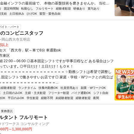
 金融インフラの最前線で、 本物の基盤技術を磨きませんか。 当社...
り
固定時間制
転勤なし
フルリモート
経験者歓迎
研修あり
賞与あり
費支給
土日祝休み
ひげOK
髪型・髪色自由
バイト・パート
務のコンビニスタッフ
ン岡山西大寺五明店
9円以上
セス 「西大寺」駅～車で8分 車通勤ok
市東区
 22:00～06:00 ◎基本固定シフトですが学事日程など ある場合はシフ
っています｡ ◎平日だけ！土日だけ！もＯＫ！
＝＝＝＝＝＝＝＝＝＝＝＝＝＝＝＝＝＝＝ ✨勤務シフトは希望で調整し
本､固定シフトで働きやすいお店です◎ 家庭・学校・Wワークとの両立ば
＝＝＝＝＝＝＝＝＝＝＝＝＝＝＝＝...
未経験者歓迎
ランチタイム
扶養内勤務OK
社員登用あり
副業・WワークOK
K
土日祝のみOK
主婦・主夫歓迎
フリーター歓迎
バイク通勤OK
シフト自由
OK
平日のみOK
学生歓迎
経験不問
未経験者歓迎
経験者歓迎
夜間
業務委託
ルタント フルリモート
ウドワークス コンサルティング
000円～1,300,000円