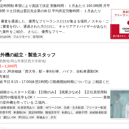
ト
定時間制 希望により面談で決定 実働時間： １月あたり 160.0時間 月平
0時間 ※土日祝は委託先企業の休日 平均所定労働時間： １月あたり
＼ 審査を通過した、優秀なフリーランスだけが集まる場所／ スキル・ご
に審査を行い、通過された方だけに、 キャリアアドバイザーがあなた
た案件をご紹介。 さらに、優秀なフリー...
日のみOK
フルリモート
在宅OK
室外機の組立・製造スタッフ
勤務地:岡山市東区西大寺新地)
円～1,500円
セス JR赤穂線「西大寺」駅～車9分/車、バイク、自転車通勤OK
市東区
 平日 8:15～17:00(休憩1時間) ◎勤務開始時期については ご相談くだ
未経験からスタート応援♪ 【日勤のみ】【残業少なめ】 【正社員登用制
ご質問や職場見学もOK！ ―――…―――…―――…―――…――― 業務
室外機を作っている 工場内...
未経験者歓迎
社員登用あり
副業・WワークOK
主婦・主夫歓迎
フリーター歓迎
学歴不問
車通勤OK
固定時間制
職場見学可
転勤なし
経験不問
未経験者歓迎
迎
週払いOK
即日払いOK
研修あり
夕方