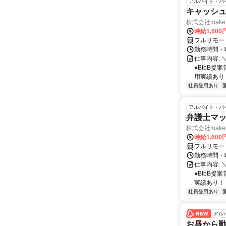
アルバイト・パ
キャッシュ
株式会社make 
時給1,60
フルリモー
勤務時間・曜
仕事内容: 
●BtoB
用実績あり ◇
社員登用あり
アルバイト・パ
弁護士マッ
株式会社make 
時給1,60
フルリモー
勤務時間・曜
仕事内容: 
●BtoB
実績あり！ ◇
社員登用あり
アル
お昼から