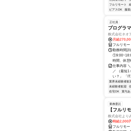
フルリモート
ピアスOK
服装
正社員
プログラマ
株式会社ネオ
月給270,0
フルリモー
勤務時間詳細
①9:00~
時間、休憩6.
仕事内容 
／ （最短
い？」 「I
業界未経験者歓
未経験者歓迎
在宅OK
賞与あ
業務委託
【フルリモ
株式会社より
時給2,000
フルリモー