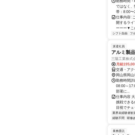
勤務時間・
ではなく、
帯：8:00〜
仕事内容:
開するライ
ーーー▼この
シフト自由
フ
派遣社員
アルミ製
三陽工業株式会
月給195,0
交通・アク
岡山県岡山
勤務時間詳細
08:00～1
部署に...
仕事内容 
挑戦できる
目視でチェッ
業界未経験者歓
経験不問
研修
業務委託