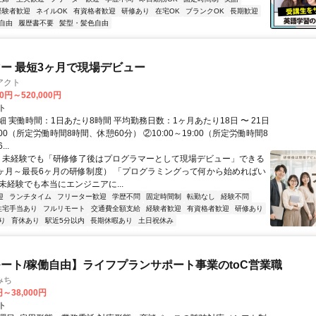
経験者歓迎
ネイルOK
有資格者歓迎
研修あり
在宅OK
ブランクOK
長期歓迎
自由
履歴書不要
髪型・髪色自由
ー 最短3ヶ月で現場デビュー
アクト
00円～520,000円
ト
 実働時間：1日あたり8時間 平均勤務日数：1ヶ月あたり18日 〜 21日
18:00（所定労働時間8時間、休憩60分） ②10:00～19:00（所定労働時間8
..
＼ 未経験でも「研修修了後はプログラマーとして現場デビュー」できる
1ヶ月～最長6ヶ月の研修制度） 「プログラミングって何から始めればい
T未経験でも本当にエンジニアに...
迎
ランチタイム
フリーター歓迎
学歴不問
固定時間制
転勤なし
経験不問
住宅手当あり
フルリモート
交通費全額支給
経験者歓迎
有資格者歓迎
研修あり
り
育休あり
駅近5分以内
長期休暇あり
土日祝休み
ート/稼働自由】ライフプランサポート事業のtoC営業職
みち
円～38,000円
ト