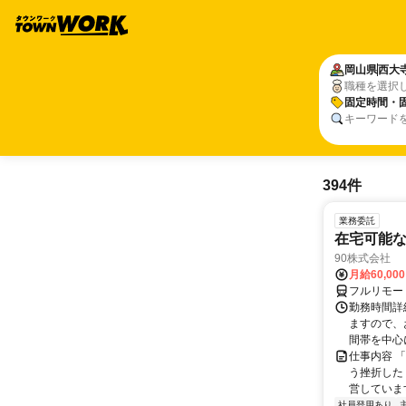
岡山県
西大
職種を選択
固定時間・
キーワード
394件
業務委託
在宅可能
90株式会社
月給60,00
フルリモー
勤務時間詳
ますので、お
間帯を中心に
仕事内容 
う挫折したく
営しています
社員登用あり