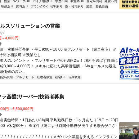
迎
副業・WワークOK
バイク通勤OK
学歴不問
車通勤OK
固定時間制
経験不問
研修あり
賞与あり
ブランクOK
社割あり
寮・社宅あり
髪型・髪色自由
ールスソリューションの営業
ge
円～4,000円
ト
 ＜稼働時間帯例＞ 平日9:00～18:00 ※フルリモート（完全在宅） ※
時間は相談可 ※残業なし
＜求人のポイント＞ ・フルリモート×完全週休2日！ 場所を選ばず自由に
給3,000～4,000円！ スキルに応じた高単価報酬 ・AI×セールスの最先
場価値の高い...
固定時間制
フルリモート
経験者歓迎
在宅OK
長期歓迎
フラ基盤(サーバー)技術者募集
子
000円～6,500,000円
ト
 実働時間：1日あたり8時間 平均勤務日数：1ヶ月あたり19日 〜 20日
18:00（休憩60分） ※案件状況により時間外勤務が 発生する場合がござ
/_/_/_/_/_/_/_/_/_/_/_/_/_/_/_/_/ メガバンク基盤を支える インフラエン