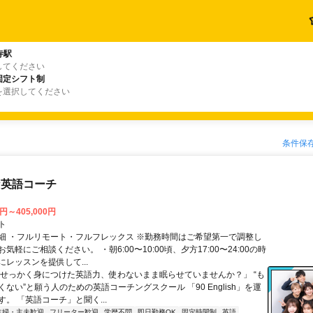
寺駅
してください
固定シフト制
を選択してください
条件保
な英語コーチ
0円～405,000円
ト
細 ・フルリモート・フルフレックス ※勤務時間はご希望第一で調整し
気軽にご相談ください。 ・朝6:00〜10:00頃、夕方17:00〜24:00の時
レッスンを提供して...
「せっかく身につけた英語力、使わないまま眠らせていませんか？」 “も
ない”と願う人のための英語コーチングスクール 「90 English」を運
。 「英語コーチ」と聞く...
主婦・主夫歓迎
フリーター歓迎
学歴不問
即日勤務OK
固定時間制
英語