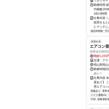
フルリモー
勤務時間 固
均稼働16
160.0時間
仕事内容 
経歴をもと
にマッチし
固定時間制
平
派遣社員
エアコン
有限会社西和(
時給1,200
交通・アク
岡山県岡山
勤務時間詳細
さい！
仕事内容 
度あり】 
用エアコンの
制服あり
業界
バイク通勤OK
午前
経験者歓