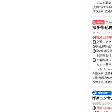
ジニア募集
資格取得支援あ
育休あり
交通
アル
深夜帯勤
セブンイレブ
時給1,30
交通・アク
岡山県岡山
勤務時間詳細
ト調整も行
仕事内容 
ます✨ 基
っちり♪ ＝
制服あり
業界
1日4時間以内O
学歴不問
車通勤
NWコンサ
株式会社クラ
月給1,100,