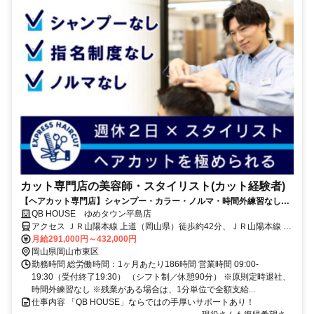
カット専門店の美容師・スタイリスト(カット経験者)
【ヘアカット専門店】シャンプー・カラー・ノルマ・時間外練習なし！
週休2日⇒希望休月3日OK！＜ブランクOK＞
QB HOUSE ゆめタウン平島店
アクセス ＪＲ山陽本線 上道（岡山県）徒歩約42分、ＪＲ山陽本線 瀬
戸南口徒歩約43分、ＪＲ赤穂線 長船徒歩約72分
月給291,000円～432,000円
岡山県岡山市東区
勤務時間 総労働時間：1ヶ月あたり186時間 営業時間 09:00-
19:30（受付終了19:30） （シフト制／休憩90分） ※原則定時退社、
時間外練習なし ※残業がある場合は、1分単位で全額支給...
仕事内容 「QB HOUSE」ならではの手厚いサポートあり！