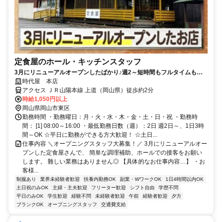
定食屋のホール・キッチンスタッフ
3月にリニューアルオープンしたばかり♪週2～短時間もフルタイムも歓
迎！WワークOK！
時代屋 本店
アクセス ＪＲ山陽本線 上道（岡山県）徒歩約2分
時給1,050円以上
岡山県岡山市東区
勤務時間 ・勤務曜日：月・火・水・木・金・土・日・祝 ・勤務時
間： [1] 08:00～16:00 ・最低勤務日数（週）：2日 週2日～、1日3時
間～OK ☆平日に勤務ができる方大歓迎！ ☆土日...
仕事内容 ＼オープニングスタッフ大募集！／ 3月にリニューアルオー
プンした定食屋さんで、 簡単な調理補助、ホールでの接客をお願い
します。 難しい業務はありません◎ 【具体的なお仕事内容…】 ・お
客様...
制服あり
業界未経験者歓迎
扶養内勤務OK
副業・WワークOK
1日4時間以内OK
土日祝のみOK
主婦・主夫歓迎
フリーター歓迎
シフト自由
学歴不問
平日のみOK
学生歓迎
経験不問
未経験者歓迎
午前
経験者歓迎
夕方
ブランクOK
オープニングスタッフ
交通費支給