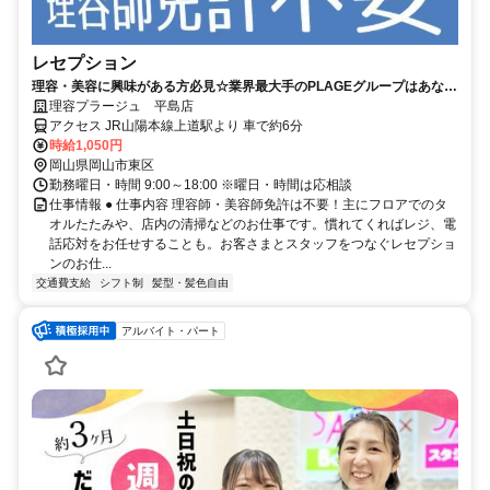
レセプション
理容・美容に興味がある方必見☆業界最大手のPLAGEグループはあなた
の笑顔をお待ちしています！
理容プラージュ 平島店
アクセス JR山陽本線上道駅より 車で約6分
時給1,050円
岡山県岡山市東区
勤務曜日・時間 9:00～18:00 ※曜日・時間は応相談
仕事情報 ● 仕事内容 理容師・美容師免許は不要！主にフロアでのタ
オルたたみや、店内の清掃などのお仕事です。慣れてくればレジ、電
話応対をお任せすることも。お客さまとスタッフをつなぐレセプショ
ンのお仕...
交通費支給
シフト制
髪型・髪色自由
アルバイト・パート