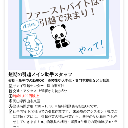
短期の引越メイン助手スタッフ
短期・単発での勤務OK！高校生や大学生・専門学校生など大歓迎
サカイ引越センター 岡山東支社
交通・アクセス 上道駅から徒歩5分
時給1,100円以上
岡山県岡山市東区
勤務時間詳細 7:30～16:30 ※短時間勤務も相談OKです。
仕事内容 お客様宅での引越作業です。 未経験のアシスタント職でご
活躍頂く方には、 引越作業の補助作業から、無理のない範囲で お任
せしていきます！ ■小物家具の梱包・運搬 ■台車での荷物運び ■トラ
ック...