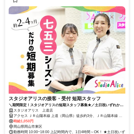
スタジオアリスの接客・受付 短期スタッフ
＼期間限定！スタジオアリスの短期スタッフ募集★／土日祝いずれかの
勤務必須で週1日、1日4h～OK！
スタジオアリス 上道店
アクセス ＪＲ山陽本線 上道（岡山県）徒歩約3分、ＪＲ山陽本線 東
岡山北口徒歩約40分、ＪＲ赤穂線 東岡山北口徒歩約40分 山陽本線 上
時給1,050円
道駅より徒歩3分 ※250号線沿い
岡山県岡山市東区
勤務時間 10:00~18:00 上記時間内で、1日4時間～OK！ ★土日祝いず