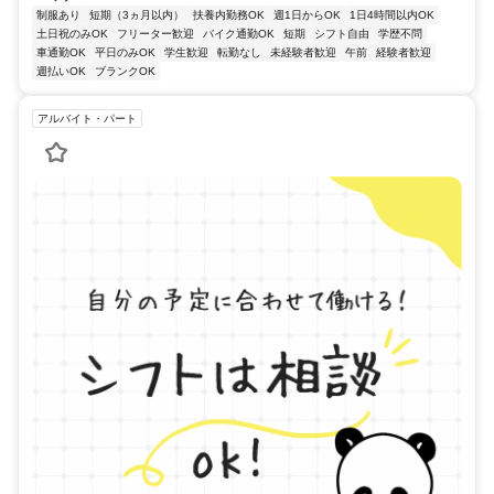
制服あり
短期（3ヵ月以内）
扶養内勤務OK
週1日からOK
1日4時間以内OK
土日祝のみOK
フリーター歓迎
バイク通勤OK
短期
シフト自由
学歴不問
車通勤OK
平日のみOK
学生歓迎
転勤なし
未経験者歓迎
午前
経験者歓迎
週払いOK
ブランクOK
アルバイト・パート