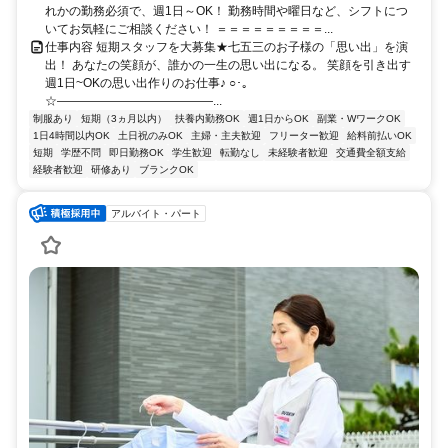
れかの勤務必須で、週1日～OK！ 勤務時間や曜日など、シフトにつ
いてお気軽にご相談ください！ ＝＝＝＝＝＝＝＝＝...
仕事内容 短期スタッフを大募集★七五三のお子様の「思い出」を演
出！ あなたの笑顔が、誰かの一生の思い出になる。 笑顔を引き出す
週1日~OKの思い出作りのお仕事♪ ○･｡
☆―――――――――――――...
制服あり
短期（3ヵ月以内）
扶養内勤務OK
週1日からOK
副業・WワークOK
1日4時間以内OK
土日祝のみOK
主婦・主夫歓迎
フリーター歓迎
給料前払いOK
短期
学歴不問
即日勤務OK
学生歓迎
転勤なし
未経験者歓迎
交通費全額支給
経験者歓迎
研修あり
ブランクOK
アルバイト・パート