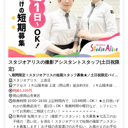
スタジオアリスの撮影アシスタントスタッフ(土日祝限
定)
＼期間限定！スタジオアリスの短期スタッフ募集★／土日祝限定バイト
◎週1日、1日4h～OK！
スタジオアリス 上道店
アクセス ＪＲ山陽本線 上道（岡山県）徒歩約3分、ＪＲ山陽本線 東
岡山北口徒歩約40分、ＪＲ赤穂線 東岡山北口徒歩約40分 山陽本線 上
時給1,100円
道駅より徒歩3分 ※250号線沿い
岡山県岡山市東区
勤務時間 10:00~18:00 上記時間内で、1日4時間～OK！ ★土日祝いず
れかの勤務必須で、週1日～OK！ 勤務時間や曜日など、シフトにつ
いてお気軽にご相談ください！ ＝＝＝＝＝＝＝＝＝＝...
仕事内容 短期スタッフ（撮影アシスタント）を大募集★七五三のお
子様の「思い出」を演出！ スタジオアリスで短期の撮影アシスタン
トを募集します！ お子様の衣装選びのお手伝い、お着がえのお手伝