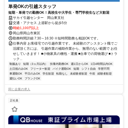
単発OKの引越スタッフ
短期・単発での勤務OK！高校生や大学生・専門学校生など大歓迎
サカイ引越センター 岡山東支社
交通・アクセス 上道駅から徒歩5分
時給1,100円以上
岡山県岡山市東区
勤務時間詳細 7:30～16:30 ※短時間勤務も相談OKです。
仕事内容 お客様宅での引越作業です。 未経験のアシスタント職でご
活躍頂く方には、 引越作業の補助作業から、無理のない範囲で お任
せしていきます！ ■小物家具の梱包・運搬 ■台車での荷物運び ■トラ
ック...
制服あり
短期（3ヵ月以内）
扶養内勤務OK
週1日からOK
1日4時間以内OK
土日祝のみOK
フリーター歓迎
バイク通勤OK
短期
シフト自由
学歴不問
車通勤OK
平日のみOK
学生歓迎
転勤なし
未経験者歓迎
午前
経験者歓迎
週払いOK
ブランクOK
同じ企業の求人
正社員