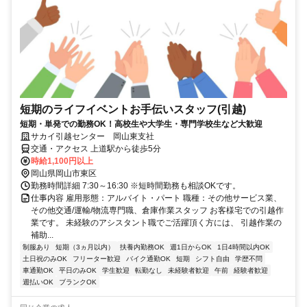
短期のライフイベントお手伝いスタッフ(引越)
短期・単発での勤務OK！高校生や大学生・専門学校生など大歓迎
サカイ引越センター 岡山東支社
交通・アクセス 上道駅から徒歩5分
時給1,100円以上
岡山県岡山市東区
勤務時間詳細 7:30～16:30 ※短時間勤務も相談OKです。
仕事内容 雇用形態：アルバイト・パート 職種：その他サービス業、
その他交通/運輸/物流専門職、倉庫作業スタッフ お客様宅での引越作
業です。 未経験のアシスタント職でご活躍頂く方には、 引越作業の
補助...
制服あり
短期（3ヵ月以内）
扶養内勤務OK
週1日からOK
1日4時間以内OK
土日祝のみOK
フリーター歓迎
バイク通勤OK
短期
シフト自由
学歴不問
車通勤OK
平日のみOK
学生歓迎
転勤なし
未経験者歓迎
午前
経験者歓迎
週払いOK
ブランクOK