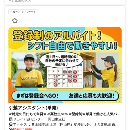
同じ企業の求人
アルバイト・パート
引越アシスタント(単発)
≪特定の日にちで単発≫≪高校生ok≫≪登録制≫単発で働ける人気バイ
ト♪時給1100円で稼げる!!
サカイ引越センター 岡山東支社
アクセス ＪＲ山陽本線 上道（岡山県）徒歩約5分、ＪＲ赤穂線 東岡
山北口徒歩約46分、ＪＲ山陽本線 東岡山北口徒歩約46分 山陽本線 上
時給1,100円