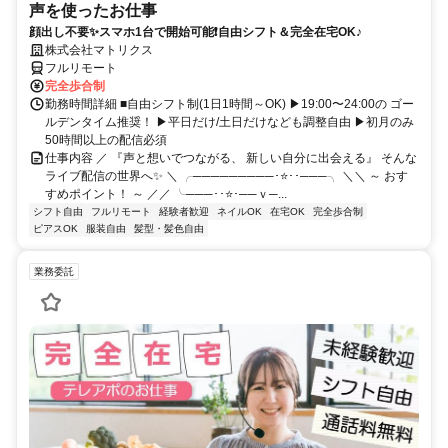
声を使ったお仕事
顔出し不要✨スマホ1台で開始可能❗自由シフト＆完全在宅OK♪
株式会社マトリクス
フルリモート
完全歩合制
勤務時間詳細 ■自由シフト制(1日1時間～OK) ▶19:00〜24:00の ゴー
ルデンタイム推奨！ ▶平日だけ/土日だけなども調整自由 ▶初月のみ
50時間以上の配信必須
仕事内容 ／ 『声と想いでつながる、 新しい自分に出会える』 そんな
ライブ配信の世界へ✨ ＼ ╭─────────･⭐･･───╮ ＼＼ ～ おす
すめポイント！ ～ ／／ ╰───･･⭐･──ｖ─...
シフト自由
フルリモート
経験者歓迎
ネイルOK
在宅OK
完全歩合制
ピアスOK
服装自由
髪型・髪色自由
業務委託