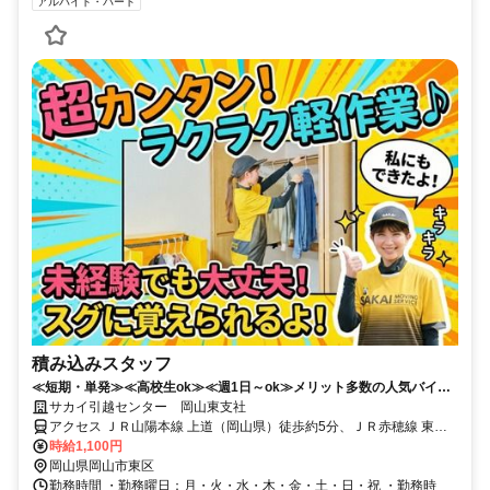
アルバイト・パート
積み込みスタッフ
≪短期・単発≫≪高校生ok≫≪週1日～ok≫メリット多数の人気バイト♪
時給1100円で稼げる!!
サカイ引越センター 岡山東支社
アクセス ＪＲ山陽本線 上道（岡山県）徒歩約5分、ＪＲ赤穂線 東岡
山北口徒歩約46分、ＪＲ山陽本線 東岡山北口徒歩約46分 山陽本線 上
時給1,100円
道駅 徒歩１分
岡山県岡山市東区
勤務時間 ・勤務曜日：月・火・水・木・金・土・日・祝 ・勤務時