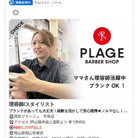
アルバイト・パート
理容師/スタイリスト
ブランクがあっても大丈夫！経験を活かして安心復帰★ノルマなし！主
婦(夫)の方も多数活躍中！
理容プラージュ 平島店
アクセス JR山陽本線上道駅より 車で約6分
時給1,100円以上
岡山県岡山市東区