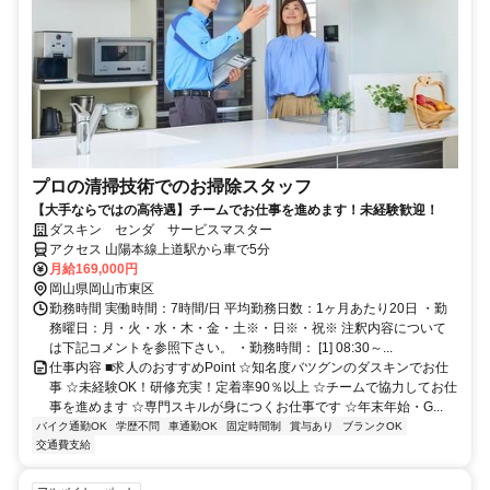
プロの清掃技術でのお掃除スタッフ
【大手ならではの高待遇】チームでお仕事を進めます！未経験歓迎！
ダスキン センダ サービスマスター
アクセス 山陽本線上道駅から車で5分
月給169,000円
岡山県岡山市東区
勤務時間 実働時間：7時間/日 平均勤務日数：1ヶ月あたり20日 ・勤
務曜日：月・火・水・木・金・土※・日※・祝※ 注釈内容について
は下記コメントを参照下さい。 ・勤務時間： [1] 08:30～...
仕事内容 ■求人のおすすめPoint ☆知名度バツグンのダスキンでお仕
事 ☆未経験OK！研修充実！定着率90％以上 ☆チームで協力してお仕
事を進めます ☆専門スキルが身につくお仕事です ☆年末年始・G...
バイク通勤OK
学歴不問
車通勤OK
固定時間制
賞与あり
ブランクOK
交通費支給