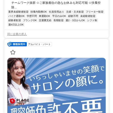
チームワーク抜群 ☆ご家族都合の急なお休みも対応可能 ☆扶養控
除...
業界未経験者歓迎
扶養内勤務OK
社員登用あり
主婦・主夫歓迎
フリーター歓迎
バイク通勤OK
学歴不問
車通勤OK
平日のみOK
経験不問
未経験者歓迎
経験者歓迎
ブランクOK
交通費支給
長期歓迎
週2・3日からOK
シフト制
週4日以上OK
同じ企業の求人
アルバイト・パート