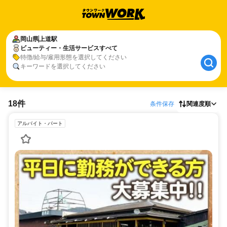
岡山県
上道駅
ビューティー・生活サービスすべて
特徴/給与/雇用形態を選択してください
キーワードを選択してください
18件
条件保存
関連度順
アルバイト・パート