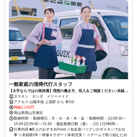
一般家庭の清掃代行スタッフ
【大手ならではの高待遇】理想の働き方、収入をご相談ください♪未経験
歓迎！
ダスキン センダ メリーメイド
アクセス 山陽本線 上道駅 から 車5分
時給1,100円
岡山県岡山市東区
勤務時間 ・勤務曜日：月・火・水・木・金 ・勤務時間： [1] 08:30～
15:00 [2] 09:00～15:30 ・最低勤務日数（週）：2日 1日5時間～
仕事内容 ■求人のおすすめPoint ☆知名度バツグンのダスキンでお仕
事 ☆未経験OK！研修＆サポート体制充実！ ☆チームで取り組むため