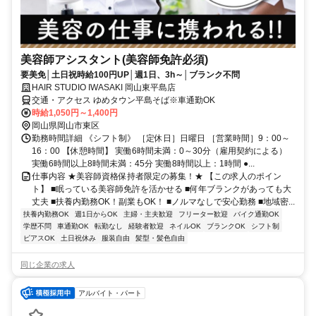
美容師アシスタント(美容師免許必須)
要美免│土日祝時給100円UP│週1日、3h～│ブランク不問
HAIR STUDIO IWASAKI 岡山東平島店
交通・アクセス ゆめタウン平島そば※車通勤OK
時給1,050円～1,400円
岡山県岡山市東区
勤務時間詳細 《シフト制》 ［定休日］日曜日 ［営業時間］9：00～
16：00 【休憩時間】 実働6時間未満：0～30分（雇用契約による）
実働6時間以上8時間未満：45分 実働8時間以上：1時間 ●...
仕事内容 ★美容師資格保持者限定の募集！★ 【この求人のポイン
ト】 ■眠っている美容師免許を活かせる ■何年ブランクがあっても大
丈夫 ■扶養内勤務OK！副業もOK！ ■ノルマなしで安心勤務 ■地域密...
扶養内勤務OK
週1日からOK
主婦・主夫歓迎
フリーター歓迎
バイク通勤OK
学歴不問
車通勤OK
転勤なし
経験者歓迎
ネイルOK
ブランクOK
シフト制
ピアスOK
土日祝休み
服装自由
髪型・髪色自由
同じ企業の求人
アルバイト・パート