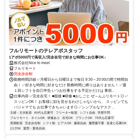
フルリモートのテレアポスタッフ
1アポ5000円で高収入!完全在宅で好きな時間にお仕事OK♪
株式会社Nice to meet
フルリモート
完全歩合制
勤務時間詳細 ✅月曜日から日曜日まで毎日 9:30～20:00の間で時間自
由！ ✅好きな時間に好きなだけ 勤務時間に縛りはありません！ ✅週
１回シフトを自己申告 いつお仕事をする予定かだけは 事前...
仕事内容 ✅完全在宅！ ■面接 ■研修 ■おしごと ぜ～んぶリモート◎ ✅
スッピンOK！ お客様に顔を見せるわけじゃないから、 スッピンでも
パジャマでも お仕事できちゃいます◎ ✅シンプルなデスク...
主婦・主夫歓迎
60代も応募可
フリーター歓迎
シフト自由
学歴不問
フルリモート
ネイルOK
研修あり
在宅OK
ブランクOK
70代も応募可
長期歓迎
完全歩合制
シフト制
ピアスOK
服装自由
履歴書不要
友達と応募OK
ひげOK
髪型・髪色自由