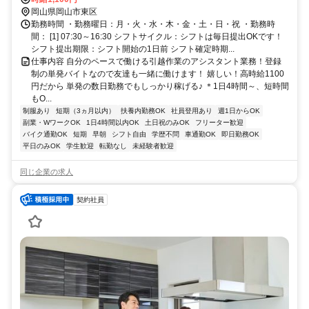
道駅 徒歩１分
岡山県岡山市東区
勤務時間 ・勤務曜日：月・火・水・木・金・土・日・祝 ・勤務時
間： [1] 07:30～16:30 シフトサイクル：シフトは毎日提出OKです！
シフト提出期限：シフト開始の1日前 シフト確定時期...
仕事内容 自分のペースで働ける引越作業のアシスタント業務！登録
制の単発バイトなので友達も一緒に働けます！ 嬉しい！高時給1100
円だから 単発の数日勤務でもしっかり稼げる♪ ＊1日4時間～、短時間
もO...
制服あり
短期（3ヵ月以内）
扶養内勤務OK
社員登用あり
週1日からOK
副業・WワークOK
1日4時間以内OK
土日祝のみOK
フリーター歓迎
バイク通勤OK
短期
早朝
シフト自由
学歴不問
車通勤OK
即日勤務OK
平日のみOK
学生歓迎
転勤なし
未経験者歓迎
同じ企業の求人
契約社員