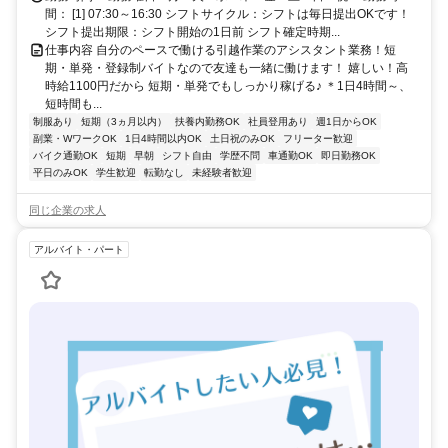
間： [1] 07:30～16:30 シフトサイクル：シフトは毎日提出OKです！
シフト提出期限：シフト開始の1日前 シフト確定時期...
仕事内容 自分のペースで働ける引越作業のアシスタント業務！短
期・単発・登録制バイトなので友達も一緒に働けます！ 嬉しい！高
時給1100円だから 短期・単発でもしっかり稼げる♪ ＊1日4時間～、
短時間も...
制服あり
短期（3ヵ月以内）
扶養内勤務OK
社員登用あり
週1日からOK
副業・WワークOK
1日4時間以内OK
土日祝のみOK
フリーター歓迎
バイク通勤OK
短期
早朝
シフト自由
学歴不問
車通勤OK
即日勤務OK
平日のみOK
学生歓迎
転勤なし
未経験者歓迎
同じ企業の求人
アルバイト・パート