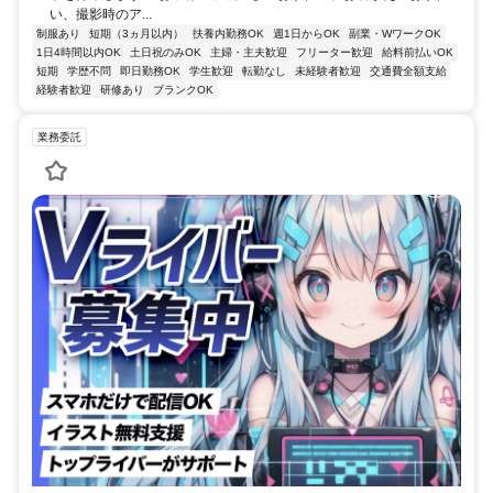
い、撮影時のア...
制服あり
短期（3ヵ月以内）
扶養内勤務OK
週1日からOK
副業・WワークOK
1日4時間以内OK
土日祝のみOK
主婦・主夫歓迎
フリーター歓迎
給料前払いOK
短期
学歴不問
即日勤務OK
学生歓迎
転勤なし
未経験者歓迎
交通費全額支給
経験者歓迎
研修あり
ブランクOK
業務委託