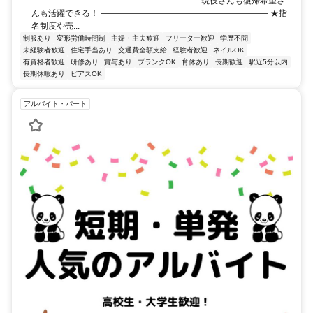
―――――――――――――――――――― 現役さんも復帰希望さ
んも活躍できる！ ―――――――――――――――――――― ★指
名制度や売...
制服あり
変形労働時間制
主婦・主夫歓迎
フリーター歓迎
学歴不問
未経験者歓迎
住宅手当あり
交通費全額支給
経験者歓迎
ネイルOK
有資格者歓迎
研修あり
賞与あり
ブランクOK
育休あり
長期歓迎
駅近5分以内
長期休暇あり
ピアスOK
アルバイト・パート