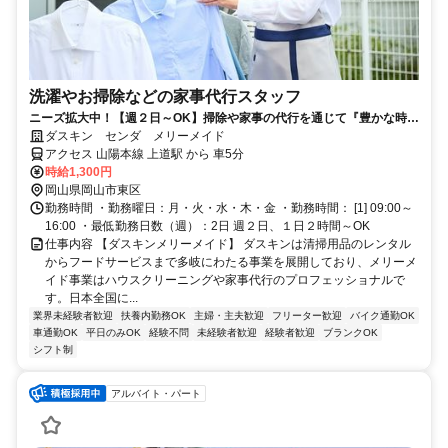
洗濯やお掃除などの家事代行スタッフ
ニーズ拡大中！【週２日～OK】掃除や家事の代行を通じて『豊かな時
間』を提供！やりがいのある仕事です◎
ダスキン センダ メリーメイド
アクセス 山陽本線 上道駅 から 車5分
時給1,300円
岡山県岡山市東区
勤務時間 ・勤務曜日：月・火・水・木・金 ・勤務時間： [1] 09:00～
16:00 ・最低勤務日数（週）：2日 週２日、１日２時間～OK
仕事内容 【ダスキンメリーメイド】 ダスキンは清掃用品のレンタル
からフードサービスまで多岐にわたる事業を展開しており、メリーメ
イド事業はハウスクリーニングや家事代行のプロフェッショナルで
す。日本全国に...
業界未経験者歓迎
扶養内勤務OK
主婦・主夫歓迎
フリーター歓迎
バイク通勤OK
車通勤OK
平日のみOK
経験不問
未経験者歓迎
経験者歓迎
ブランクOK
シフト制
アルバイト・パート