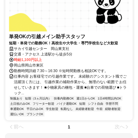
単発OKの引越メイン助手スタッフ
短期・単発での勤務OK！高校生や大学生・専門学校生など大歓迎
サカイ引越センター 岡山東支社
交通・アクセス 上道駅から徒歩5分
時給1,100円以上
岡山県岡山市東区
勤務時間詳細 7:30～16:30 ※短時間勤務も相談OKです。
仕事内容 お客様宅での引越作業です。 未経験のアシスタント職でご
活躍頂く方には、 引越作業の補助作業から、無理のない範囲で お任
せしていきます！ ■小物家具の梱包・運搬 ■台車での荷物運び ■トラ
ック...
制服あり
短期（3ヵ月以内）
扶養内勤務OK
週1日からOK
1日4時間以内OK
土日祝のみOK
フリーター歓迎
バイク通勤OK
短期
シフト自由
学歴不問
車通勤OK
平日のみOK
学生歓迎
転勤なし
未経験者歓迎
午前
経験者歓迎
週払いOK
ブランクOK
前へ
次へ
1