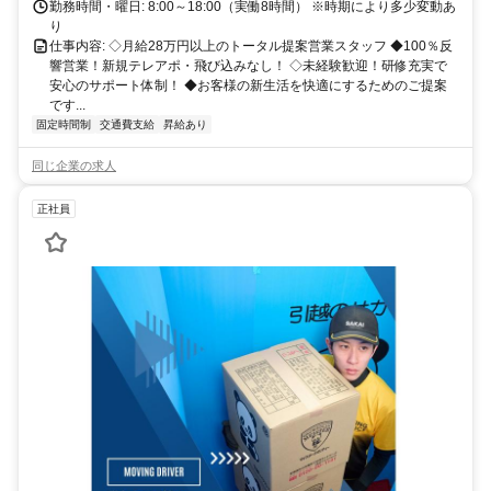
勤務時間・曜日: 8:00～18:00（実働8時間） ※時期により多少変動あ
り
仕事内容: ◇月給28万円以上のトータル提案営業スタッフ ◆100％反
響営業！新規テレアポ・飛び込みなし！ ◇未経験歓迎！研修充実で
安心のサポート体制！ ◆お客様の新生活を快適にするためのご提案
です...
固定時間制
交通費支給
昇給あり
同じ企業の求人
正社員