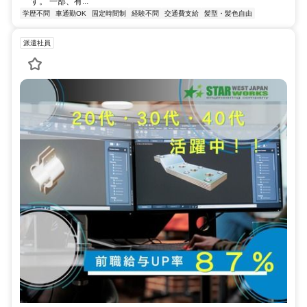
す。 一部、有...
学歴不問
車通勤OK
固定時間制
経験不問
交通費支給
髪型・髪色自由
派遣社員