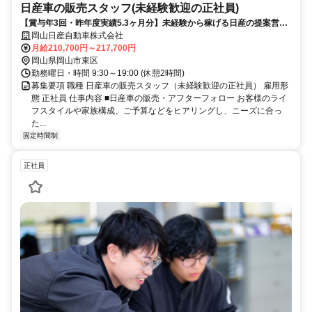
日産車の販売スタッフ(未経験歓迎の正社員)
【賞与年3回・昨年度実績5.3ヶ月分】未経験から稼げる日産の提案営
業！年間休日113日・週休2日制
岡山日産自動車株式会社
月給210,700円～217,700円
岡山県岡山市東区
勤務曜日・時間 9:30～19:00 (休憩2時間)
募集要項 職種 日産車の販売スタッフ（未経験歓迎の正社員） 雇用形
態 正社員 仕事内容 ■日産車の販売・アフターフォロー お客様のライ
フスタイルや家族構成、ご予算などをヒアリングし、ニーズに合っ
た...
固定時間制
正社員