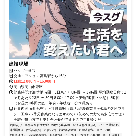
建設現場
ハッピー建設
交通・アクセス 高島駅から15分
日給12,000円～16,000円
岡山県岡山市東区
勤務時間詳細 実働時間：1日あたり8時間 〜 17時間 平均勤務日数：1
ヶ月あたり23日 〜 26日 8:00～17:00 ＊実働7時間・休憩計2時間
（お昼の1時間の他、午前・午後各30分休憩あり...
仕事内容 雇用形態：正社員 職種：職人/現場作業員 ⭐︎水島の各所プラ
ント工事⭐︎ ⭐︎手元作業になりますので⭐︎ ⭐︎初めての方でも安心ですよ⭐︎
免許が無い方でも乗り合わせができるのでご相談くだ...
制服あり
業界未経験者歓迎
60代も応募可
資格取得支援あり
バイク通勤OK
車通勤OK
固定時間制
経験不問
未経験者歓迎
経験者歓迎
週払いOK
即日払いOK
有資格者歓迎
長期歓迎
ピアスOK
友達と応募OK
寮・社宅あり