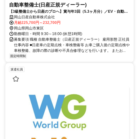
自動車整備士(日産正規ディーラー)
【3級整備士から日産のプロへ】賞与年3回（5.3ヶ月分）／EV・自動運
転など最先端技術に触れる環境
岡山日産自動車株式会社
月給225,700円～232,700円
岡山県岡山市東区
勤務曜日・時間 9:30～18:00 (休憩1時間)
募集要項 職種 自動車整備士（日産正規ディーラー） 雇用形態 正社員
仕事内容 ■日産車の定期点検・車検整備等 お車ご購入後の定期点検や
車検整備、故障の際の診断や不具合修理などを行います。 またお...
固定時間制
派遣社員