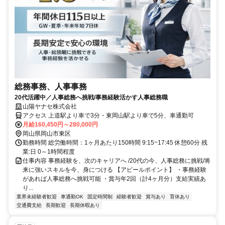
総務事務、人事事務
20代活躍中／人事総務へ挑戦/事務経験活かす人事総務職
山陽ヤナセ株式会社
アクセス 上道駅より車で3分・東岡山駅より車で5分、車通勤可
月給160,450円～280,000円
岡山県岡山市東区
勤務時間 総労働時間：1ヶ月あたり150時間 9:15~17:45 休憩60分 残
業:日 0～1時間程度
仕事内容 事務経験を、次のキャリアへ /20代の今、人事総務に挑戦/将
来に強いスキルを今、身につける 【アピールポイント】 ・事務経験
があれば人事総務へ挑戦可能 ・賞与年2回（計4ヶ月分）支給実績あ
り...
業界未経験者歓迎
車通勤OK
固定時間制
経験者歓迎
賞与あり
育休あり
交通費支給
長期歓迎
長期休暇あり