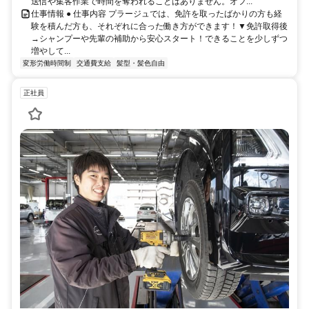
送信や集客作業で時間を奪われることはありません。オフ...
仕事情報 ● 仕事内容 プラージュでは、免許を取ったばかりの方も経
験を積んだ方も、それぞれに合った働き方ができます！▼免許取得後
→シャンプーや先輩の補助から安心スタート！できることを少しずつ
増やして...
変形労働時間制
交通費支給
髪型・髪色自由
正社員