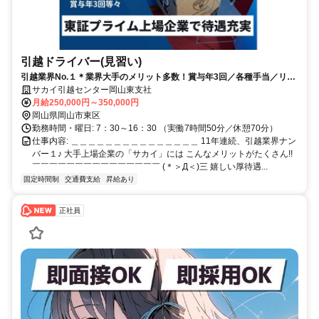
引越ドライバー(見習い)
引越業界No.１＊業界大手のメリット多数！賞与年3回／各種手当／リフ
レッシュ休暇
サカイ引越センター岡山東支社
月給250,000円～350,000円
岡山県岡山市東区
勤務時間・曜日: 7：30～16：30 （実働7時間50分／休憩70分）
仕事内容: ＿＿＿＿＿＿＿＿＿＿＿＿＿＿＿ 11年連続、引越業界ナン
バー１♪ 大手上場企業の「サカイ」には こんなメリットがたくさん!!
￣￣￣￣￣￣￣￣￣￣￣￣￣￣￣ (＊＞Д＜)三 嬉しい厚待遇...
固定時間制
交通費支給
昇給あり
正社員