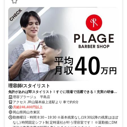
理容師/スタイリスト
免許があれば即スタイリスト！すぐに現場で活躍できる！充実の研修制
度！
理容プラージュ 平島店
アクセス JR山陽本線上道駅より 車で約6分
月給246,400円以上
岡山県岡山市東区
勤務曜日・時間 8:30～19:30 ※基本残業なし(19:30以降の残業はほぼ
なし) 時間固定シフト制 定時退社が叶う理容室です！ ※退勤後にDM