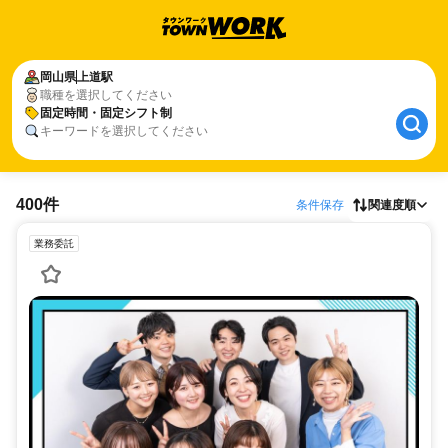
岡山県
上道駅
職種を選択してください
固定時間・固定シフト制
キーワードを選択してください
400件
条件保存
関連度順
業務委託