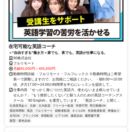
在宅可能な英語コーチ
＜“自由すぎる”働き方＞家でも、夜でも。英語が仕事になる。
90株式会社
フルリモート
月給60,000円～405,000円
勤務時間詳細 ・フルリモート・フルフレックス ※勤務時間はご希望
第一で調整しますので、お気軽にご相談ください。 ・朝6:00〜10:00
頃、夕方17:00〜24:00の時間帯を中心にレッスンを提供して...
仕事内容 「せっかく身につけた英語力、使わないまま眠らせていま
せんか？」 “もう挫折したくない”と願う人のための英語コーチングス
クール 「90 English」を運営しています。 「英語コーチ」と聞く...
社員登用あり
主婦・主夫歓迎
フリーター歓迎
学歴不問
即日勤務OK
固定時間制
英語
フルリモート
経験者歓迎
ネイルOK
有資格者歓迎
研修あり
在宅OK
ブランクOK
長期歓迎
ピアスOK
服装自由
履歴書不要
髪型・髪色自由