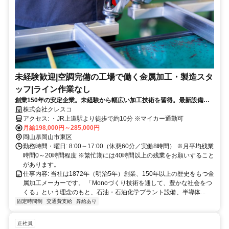
未経験歓迎|空調完備の工場で働く金属加工・製造スタ
ッフ|ライン作業なし
創業150年の安定企業。未経験から幅広い加工技術を習得。最新設備が
整う快適な工場で、ものづくりのプロを目指せます。
株式会社クレスコ
アクセス: ・JR上道駅より徒歩で約10分 ※マイカー通勤可
月給198,000円～285,000円
岡山県岡山市東区
勤務時間・曜日: 8:00～17:00（休憩60分／実働8時間） ※月平均残業
時間0～20時間程度 ※繁忙期には40時間以上の残業をお願いすること
があります。
仕事内容: 当社は1872年（明治5年）創業、150年以上の歴史をもつ金
属加工メーカーです。 「Monoづくり技術を通して、豊かな社会をつ
くる」という理念のもと、石油・石油化学プラント設備、半導体...
固定時間制
交通費支給
昇給あり
正社員