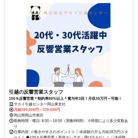
引越の反響営業スタッフ
100％反響営業＊制約率80%以上＊賞与年3回！月収30万円～可能！
サカイ引越センター岡山東支社
月給280,000円～330,000円
岡山県岡山市東区
勤務時間・曜日: 8:00～18:00（実働8時間） ※時期により多少変動あ
り
仕事内容: ☆働きやすさのポイント☆ ◇未経験の方も月給28万円スタ
ート！ ◆100％反響営業！新規テレアポ・飛び込みなし！ ◇未経験