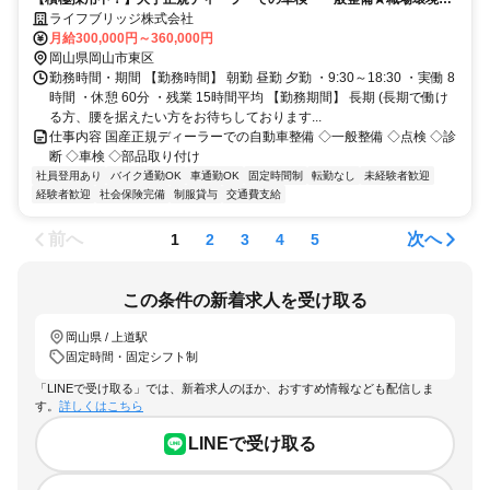
ッチリ！
ライフブリッジ株式会社
月給300,000円～360,000円
岡山県岡山市東区
勤務時間・期間 【勤務時間】 朝勤 昼勤 夕勤 ・9:30～18:30 ・実働 8
時間 ・休憩 60分 ・残業 15時間平均 【勤務期間】 長期 (長期で働け
る方、腰を据えたい方をお待ちしております...
仕事内容 国産正規ディーラーでの自動車整備 ◇一般整備 ◇点検 ◇診
断 ◇車検 ◇部品取り付け
社員登用あり
バイク通勤OK
車通勤OK
固定時間制
転勤なし
未経験者歓迎
経験者歓迎
社会保険完備
制服貸与
交通費支給
前へ
次へ
1
2
3
4
5
この条件の新着求人を受け取る
岡山県 / 上道駅
固定時間・固定シフト制
「LINEで受け取る」では、新着求人のほか、おすすめ情報なども配信しま
す。
詳しくはこちら
LINEで受け取る