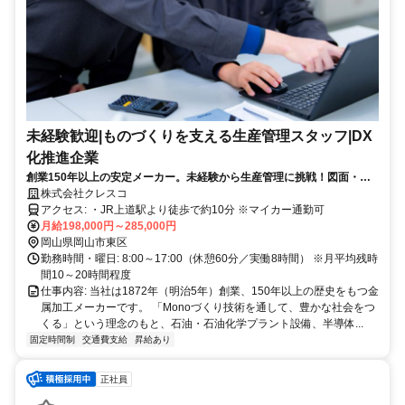
未経験歓迎|ものづくりを支える生産管理スタッフ|DX
化推進企業
創業150年以上の安定メーカー。未経験から生産管理に挑戦！図面・工
程管理・調整業務まで幅広いスキルが身につきます。
株式会社クレスコ
アクセス: ・JR上道駅より徒歩で約10分 ※マイカー通勤可
月給198,000円～285,000円
岡山県岡山市東区
勤務時間・曜日: 8:00～17:00（休憩60分／実働8時間） ※月平均残時
間10～20時間程度
仕事内容: 当社は1872年（明治5年）創業、150年以上の歴史をもつ金
属加工メーカーです。 「Monoづくり技術を通して、豊かな社会をつ
くる」という理念のもと、石油・石油化学プラント設備、半導体...
固定時間制
交通費支給
昇給あり
正社員