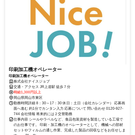
印刷加工機オペレーター
印刷加工機オペレーター
株式会社ナイスジョブ
交通・アクセス JR上道駅 徒歩７分
時給1,300円以上
岡山県岡山市東区
勤務時間詳細 8：30～17：30 休日：土日（会社カレンダー） 応募画
面へ進む 約1分でカンタン入力 応募について 問い合わせ 0120-927-
744 会社情報 将来的には２交替勤務
仕事内容 シールやラベルなど、食品包装資材を製造している工場で
のお仕事です。 印刷・加工機のオペレーターとして、機械への部材
セットやフィルムの通し作業、完成した製品の回収などをお任せしま