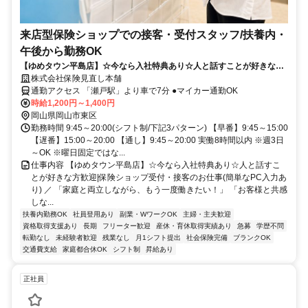
来店型保険ショップでの接客・受付スタッフ/扶養内・
午後から勤務OK
【ゆめタウン平島店】☆今なら入社特典あり☆人と話すことが好きな方
歓迎|保険ショップ受付・接客のお仕事(簡単なPC入力あり)
株式会社保険見直し本舗
通勤アクセス 「瀬戸駅」より車で7分 ●マイカー通勤OK
時給1,200円～1,400円
岡山県岡山市東区
勤務時間 9:45～20:00(シフト制/下記3パターン) 【早番】9:45～15:00
【遅番】15:00～20:00 【通し】9:45～20:00 実働8時間以内 ※週3日
～OK ※曜日固定ではな...
仕事内容 【ゆめタウン平島店】☆今なら入社特典あり☆人と話すこ
とが好きな方歓迎|保険ショップ受付・接客のお仕事(簡単なPC入力あ
り) ／ 「家庭と両立しながら、もう一度働きたい！」 「お客様と共感
しな...
扶養内勤務OK
社員登用あり
副業・WワークOK
主婦・主夫歓迎
資格取得支援あり
長期
フリーター歓迎
産休・育休取得実績あり
急募
学歴不問
転勤なし
未経験者歓迎
残業なし
月1シフト提出
社会保険完備
ブランクOK
交通費支給
家庭都合休OK
シフト制
昇給あり
正社員