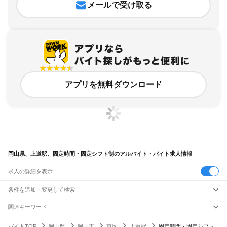
メールで受け取る
アプリを無料ダウンロード
岡山県、上道駅、固定時間・固定シフト制のアルバイト・バイト求人情報
求人の詳細を表示
条件を追加・変更して検索
市区町村を追加・変更
関連キーワード
完全在宅ワーク 全国
シール貼り 在宅
現在地周辺
ガチャガチャ
犬カフェ
岡山県
駅を追加・変更
バイトTOP
岡山県
岡山市
東区
上道駅
固定時間・固定シフト