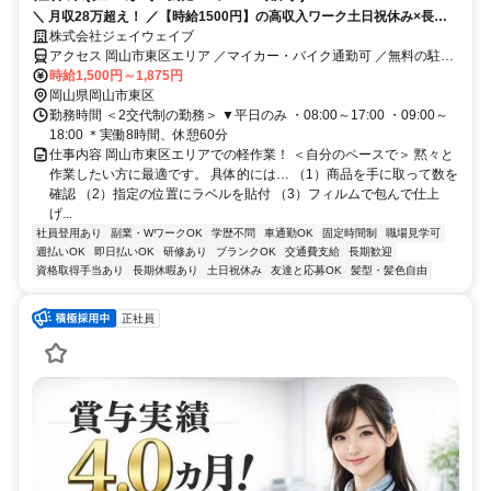
＼ 月収28万超え！ ／【時給1500円】の高収入ワーク土日祝休み×長期
休暇あり◎履歴書不要♪即レスで対応します◎
株式会社ジェイウェイブ
アクセス 岡山市東区エリア ／マイカー・バイク通勤可 ／無料の駐車
場・駐輪場あり
時給1,500円～1,875円
岡山県岡山市東区
勤務時間 ＜2交代制の勤務＞ ▼平日のみ ・08:00～17:00 ・09:00～
18:00 ＊実働8時間、休憩60分
仕事内容 岡山市東区エリアでの軽作業！ ＜自分のペースで＞ 黙々と
作業したい方に最適です。 具体的には… （1）商品を手に取って数を
確認 （2）指定の位置にラベルを貼付 （3）フィルムで包んで仕上
げ...
社員登用あり
副業・WワークOK
学歴不問
車通勤OK
固定時間制
職場見学可
週払いOK
即日払いOK
研修あり
ブランクOK
交通費支給
長期歓迎
資格取得手当あり
長期休暇あり
土日祝休み
友達と応募OK
髪型・髪色自由
正社員