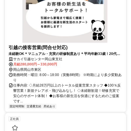
引越の接客営業(問合せ対応)
未経験OK＊マニュアル・充実の研修制度あり＊平均年齢33歳！20代の
多い職場です！
サカイ引越センター岡山東支社
月給280,000円～330,000円
岡山県岡山市東区
勤務時間・曜日: 8:00～18:00（実働8時間） ※時期により多少変動あ
り
仕事内容: ◇月給28万円以上のトータル提案営業スタッフ ◆100％反
響営業！新規テレアポ・飛び込みなし！ ◇未経験歓迎！研修充実で
安心のサポート体制！ ◆お客様の新生活を快適にするためのご提案
です...
固定時間制
交通費支給
昇給あり
正社員