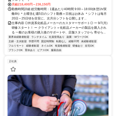
月給218,400円～236,150円
勤務時間詳細 総労働時間：1週あたり40時間 9:00～18:00(休憩1h/実
働8h) ＊土曜含む週5日のシフト勤務＝日祝はお休み ＊シフトは毎月
20日～25日頃を目安に、次月分シフトを公開します...
仕事内容 ◎外資系化粧品メーカーのカスタマーサポート◎ ー 9/7(月)
研修スタート！ ー クライアント＝化粧品メーカーの製品を購入され
る 一般のお客様の購入後のサポートや、店舗スタッフから 寄せら...
業界未経験者歓迎
ランチタイム
社員登用あり
副業・WワークOK
主婦・主夫歓迎
学歴不問
固定時間制
転勤なし
経験不問
未経験者歓迎
フルリモート
経験者歓迎
ネイルOK
有資格者歓迎
研修あり
在宅OK
ブランクOK
育休あり
ピアスOK
服装自由
正社員