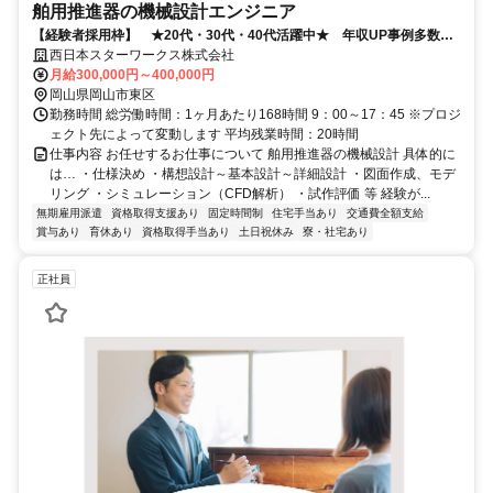
舶用推進器の機械設計エンジニア
【経験者採用枠】 ★20代・30代・40代活躍中★ 年収UP事例多数！
◎岡山U・Iターン補助充実◎
西日本スターワークス株式会社
月給300,000円～400,000円
岡山県岡山市東区
勤務時間 総労働時間：1ヶ月あたり168時間 9：00～17：45 ※プロジ
ェクト先によって変動します 平均残業時間：20時間
仕事内容 お任せするお仕事について 舶用推進器の機械設計 具体的に
は… ・仕様決め ・構想設計～基本設計～詳細設計 ・図面作成、モデ
リング ・シミュレーション（CFD解析） ・試作評価 等 経験が...
無期雇用派遣
資格取得支援あり
固定時間制
住宅手当あり
交通費全額支給
賞与あり
育休あり
資格取得手当あり
土日祝休み
寮・社宅あり
正社員