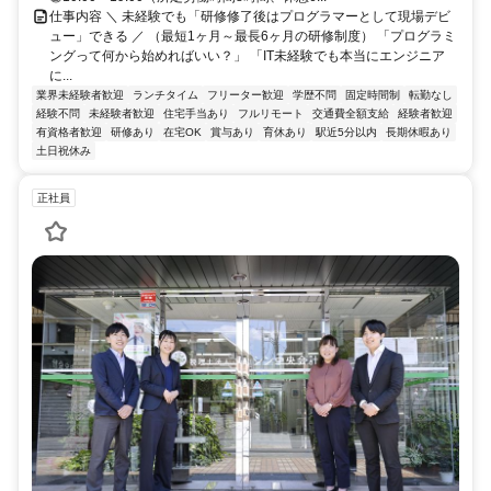
仕事内容 ＼ 未経験でも「研修修了後はプログラマーとして現場デビ
ュー」できる ／ （最短1ヶ月～最長6ヶ月の研修制度） 「プログラミ
ングって何から始めればいい？」 「IT未経験でも本当にエンジニア
に...
業界未経験者歓迎
ランチタイム
フリーター歓迎
学歴不問
固定時間制
転勤なし
経験不問
未経験者歓迎
住宅手当あり
フルリモート
交通費全額支給
経験者歓迎
有資格者歓迎
研修あり
在宅OK
賞与あり
育休あり
駅近5分以内
長期休暇あり
土日祝休み
正社員