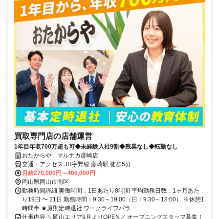
買取専門店の店舗運営
1年目年収700万超も可◆未経験入社9割◆残業なし◆転勤なし
おたからや マルナカ彦崎店
交通・アクセス JR宇野線 彦崎駅 徒歩5分
月給270,000円～400,000円
岡山県岡山市南区
勤務時間詳細 実働時間：1日あたり8時間 平均勤務日数：1ヶ月あた
り19日 〜 21日 勤務時間：9:30～19:00（日：9:30～18:00） ※休憩1
時間半 ★原則定時退社 ワークライフバラ...
仕事内容 ＼岡山エリア9月よりOPEN／ オープニングスタッフ募集！