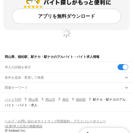
アプリを無料ダウンロード
岡山県、植松駅、駅チカ・駅ナカのアルバイト・バイト求人情報
求人の詳細を表示
条件を追加・変更して検索
市区町村を追加・変更
関連キーワード
完全在宅ワーク 全国
シール貼り 在宅
現在地周辺
ガチャガチャ
犬カフェ
岡山県
駅を追加・変更
バイトTOP
岡山県
岡山市
南区
植松駅
駅チカ・駅ナカのアル
岡山県
すべて
バイト・バイト・求人
岡山市
すべて
職種を追加・変更
JR山陽本線(姫路～岡山)
北区
中区
東区
南区
三石駅
吉永駅
和気駅
熊山駅
万富駅
瀬戸駅
上道駅
東岡山駅
高島駅
西川原駅
岡山駅
飲食・フードサービス
倉敷市
津山市
玉野市
笠岡市
井原市
総社市
高梁市
新見市
備前市
瀬戸内市
赤磐市
特徴を追加・変更
飲食・フードサービス
すべて
ヘルプ・お問い合わせ
サイトマップ
利用規約・プライバシーポリシー
JR山陽本線(岡山～三原)
真庭市
美作市
浅口市
和気郡
都窪郡
浅口郡
小田郡
真庭郡
苫田郡
勝田郡
英田郡
ホールスタッフ
キッチンスタッフ
皿洗い・洗い場
精肉・鮮魚加工
給食調理
人気
[企業]求人広告の掲載相談
岡山駅
北長瀬駅
庭瀬駅
中庄駅
倉敷駅
西阿知駅
新倉敷駅
金光駅
鴨方駅
里庄駅
笠岡駅
久米郡
加賀郡
雇用形態を追加・変更
パン屋（ベーカリー）
フードカウンター販売員
バー（BAR）・バーテンダー
日払いOK
高校生歓迎
学生歓迎
深夜の仕事
髪型・髪色自由
ひげOK
ネイルOK