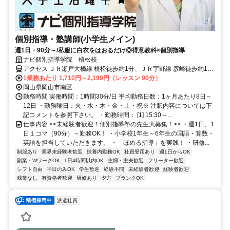
個別指導・塾講師(小学生メイン)
週1日・90分～/私服に白衣をはおるだけ◎得意教科×個別指導
ナビ個別指導学院 植松校
アクセス ＪＲ瀬戸大橋線 植松徒歩約1分、ＪＲ宇野線 彦崎徒歩約11
分、ＪＲ瀬戸大橋線 茶屋町東口徒歩約37分 植松駅より徒歩2分
1業務あたり 1,710円～2,199円（レッスン 90分）
岡山県岡山市南区
勤務時間 実働時間：1時間30分/日 平均勤務日数：1ヶ月あたり8日～
12日 ・勤務曜日：火・水・木・金・土・祝※ 注釈内容については下
記コメントを参照下さい。 ・勤務時間： [1] 15:30～...
仕事内容 <<未経験者歓迎！個別指導塾の先生大募集！>> ・週1日、1
日１コマ（90分）～勤務OK！ ・小学校1年生～6年生の国語・算数・
英語を担当していただきます。 ・「ほめる指導」を実践！ ・研修...
制服あり
業界未経験者歓迎
扶養内勤務OK
社員登用あり
週1日からOK
副業・WワークOK
1日4時間以内OK
主婦・主夫歓迎
フリーター歓迎
シフト自由
平日のみOK
学生歓迎
経験不問
未経験者歓迎
経験者歓迎
残業なし
有資格者歓迎
研修あり
夕方
ブランクOK
派遣社員