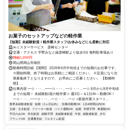
お菓子のセットアップなどの軽作業
【短期】未経験歓迎！軽作業スタッフ/お休みなどにも柔軟に対応
㈱ミスターサービス 彦崎センター
交通・アクセス 宇野みなと線彦崎駅より徒歩3分 無料駐車場あり
時給1,050円
岡山県岡山市南区
勤務時間詳細 【期間】 2026年9月中旬頃までの短期のお仕事です。
※開始時期、終了時期はお気軽にご相談ください。 ※定員になり次
第募集終了となりますので、 お早めにご応募ください。 【勤務時
間】...
仕事内容 ━☆・‥…━━☆・‥…━☆・‥…━☆ 8月から9月中旬頃
までの短期！ 未経験歓i迎の軽作業☆ 週3日～＆1日4h～勤務OK！
━☆・‥…━━☆・‥…━☆・‥…━☆ ⭐新規作業スタート...
業界未経験者歓迎
短期（3ヵ月以内）
扶養内勤務OK
1日4時間以内OK
主婦・主夫歓迎
フリーター歓迎
バイク通勤OK
短期
学歴不問
車通勤OK
平日のみOK
学生歓迎
経験不問
未経験者歓迎
午前
経験者歓迎
夕方
ブランクOK
交通費支給
フルタイム歓迎