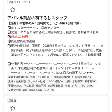
アルバイト・パート
アパレル商品の荷下ろしスタッフ
【短期】午前中のみ！短時間でしっかり稼げる軽作業♪
㈱ミスターサービス 彦崎センター
交通・アクセス 宇野みなと線彦崎駅より徒歩3分 無料駐車場あり
時給1,050円
岡山県岡山市南区
勤務時間詳細 【期間】 2026年8月末頃までの短期のお仕事です。 ※
開始時期、終了時期はお気軽にご相談ください。 ※定員になり次第
募集終了となりますので、 お早めにご応募ください。 【勤務時間】
...
仕事内容 ━☆・‥…━━☆・‥…━☆・‥…━☆ 8月末頃までの短
期！ 未経験歓i迎の軽作業☆ 週3日～＆1日3h～勤務OK！ ━☆・‥…
━━☆・‥…━☆・‥…━☆ アパレル商品の荷下ろしと仕分...
業界未経験者歓迎
短期（3ヵ月以内）
扶養内勤務OK
1日4時間以内OK
主婦・主夫歓迎
フリーター歓迎
バイク通勤OK
短期
学歴不問
車通勤OK
平日のみOK
学生歓迎
経験不問
未経験者歓迎
午前
夕方
ブランクOK
交通費支給
週2・3日からOK
シフト制
正社員