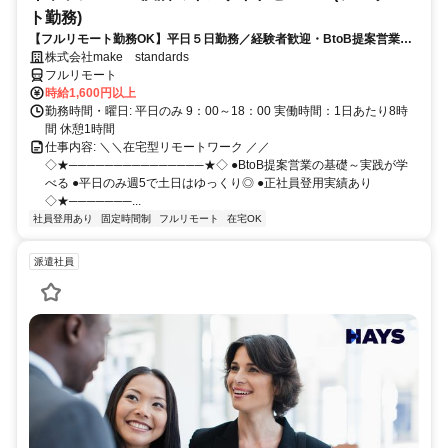
ト勤務)
【フルリモート勤務OK】平日５日勤務／経験者歓迎・BtoB提案営業で
スキルアップ
株式会社make standards
フルリモート
時給1,600円以上
勤務時間・曜日: 平日のみ 9：00～18：00 実働時間：1日あたり8時
間 休憩1時間
仕事内容: ＼＼在宅型リモートワーク ／／
◇★───────────────★◇ ●BtoB提案営業の基礎～実践が学
べる ●平日のみ週5で土日はゆっくり◎ ●正社員登用実績あり
◇★───────...
社員登用あり
固定時間制
フルリモート
在宅OK
派遣社員