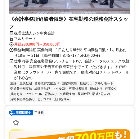
《会計事務所経験者限定》在宅勤務の税務会計スタッ
フ
税理士法人シン中央会計
フルリモート
月給280,000円～350,000円
勤務時間詳細 実働時間：1日あたり8時間 平均勤務日数：1ヶ月あた
り18日 〜 21日 【勤務時間】8:45~17:45(休憩60分)
仕事内容 完全在宅勤務(フルリモート)で、会計データのチェックや顧
客対応、決算書や申告書の作成業務を行っていただきます。 社内の
業務はクラウドサーバー内で完結でき、顧客対応はチャットやメール
が中心なの...
主婦・主夫歓迎
資格取得支援あり
固定時間制
転勤なし
フルリモート
交通費全額支給
経験者歓迎
ネイルOK
有資格者歓迎
研修あり
在宅OK
賞与あり
ブランクOK
育休あり
交通費支給
長期歓迎
駅近5分以内
資格取得手当あり
ピアスOK
土日祝休み
正社員