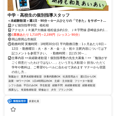
中学・高校生の個別指導スタッフ
＜未経験歓迎＞週1日・90分～☆一人ひとりの「できた」をサポートす
るお仕事！
ナビ個別指導学院 植松校
アクセス ＪＲ瀬戸大橋線 植松徒歩約1分、ＪＲ宇野線 彦崎徒歩約11
分、ＪＲ瀬戸大橋線 茶屋町東口徒歩約37分 植松駅より徒歩2分
1業務あたり 1,710円～2,199円（レッスン 90分）
岡山県岡山市南区
勤務時間 実働時間：1時間30分/日 平均勤務日数：1ヶ月あたり8日～
12日 ・勤務曜日：火・水・木・金・土・祝※ 注釈内容については下
記コメントを参照下さい。 ・勤務時間： [1] 15:30～...
仕事内容 <<未経験者歓迎！個別指導塾の先生大募集！>> 「勉強がす
ごく得意だったわけではない…」という方も大歓迎☆ 担当いただく
学年や教科は、ご希望やレベルに合わせて決めます マナーから宿題
の出し方...
制服あり
業界未経験者歓迎
扶養内勤務OK
社員登用あり
週1日からOK
副業・WワークOK
1日4時間以内OK
主婦・主夫歓迎
フリーター歓迎
シフト自由
平日のみOK
学生歓迎
経験不問
未経験者歓迎
経験者歓迎
残業なし
有資格者歓迎
研修あり
夕方
ブランクOK
派遣社員