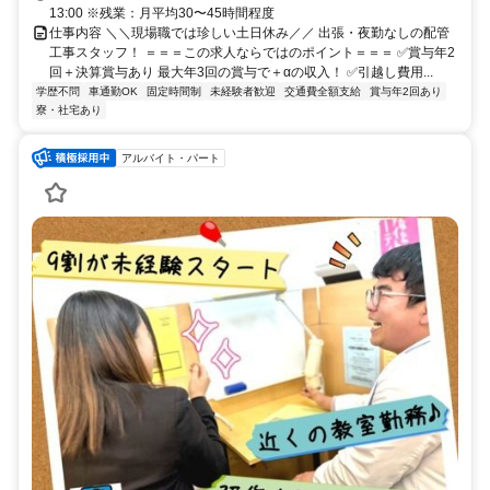
13:00 ※残業：月平均30〜45時間程度
仕事内容 ＼＼現場職では珍しい土日休み／／ 出張・夜勤なしの配管
工事スタッフ！ ＝＝＝この求人ならではのポイント＝＝＝ ✅賞与年2
回＋決算賞与あり 最大年3回の賞与で＋αの収入！ ✅引越し費用...
学歴不問
車通勤OK
固定時間制
未経験者歓迎
交通費全額支給
賞与年2回あり
寮・社宅あり
アルバイト・パート