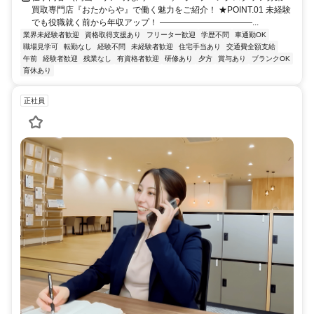
買取専門店『おたからや』で働く魅力をご紹介！ ★POINT.01 未経験
でも役職就く前から年収アップ！ ―――――――――――...
業界未経験者歓迎
資格取得支援あり
フリーター歓迎
学歴不問
車通勤OK
職場見学可
転勤なし
経験不問
未経験者歓迎
住宅手当あり
交通費全額支給
午前
経験者歓迎
残業なし
有資格者歓迎
研修あり
夕方
賞与あり
ブランクOK
育休あり
正社員