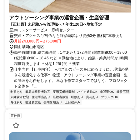
アウトソーシング事業の運営企画・生産管理
【正社員】未経験から管理職へ＊年休120日へ増加予定
㈱ミスターサービス 彦崎センター
交通・アクセス 宇野みなと線彦崎駅より徒歩3分 無料駐車場あり
月給243,000円～275,000円
岡山県岡山市南区
勤務時間詳細 総労働時間：1年あたり172時間 (閑散期)9:00～18:00
(繁忙期)9:00～18:45 など ※勤務地により、始業・終業時間が1時間
程度前後します ＊休憩1.25時間 ＊残業...
仕事内容 【仕事内容】 〜パズルのピースをはめるように、現場の動
きを最適化する仕事〜 物流・アウトソーシング事業の運営企画・生
産管理をお任せします。 単なる作業スタッフではなく、プロジェク
ト全体を 「...
制服あり
業界未経験者歓迎
変形労働時間制
バイク通勤OK
車通勤OK
経験不問
未経験者歓迎
住宅手当あり
経験者歓迎
研修あり
賞与あり
ブランクOK
育休あり
交通費支給
長期休暇あり
土日祝休み
正社員