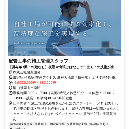
配管工事の施工管理スタッフ
【賞与年3回・転勤なし】夜勤や出張ほぼなしで一生モノの技術が身に
つく環境！
株式会社藤原設備
最寄駅 植松駅 交通アクセス 瀬戸大橋線「植松駅」より徒歩4分 ※車
月給330,000円～380,000円
通勤OK ※バイク通勤OK ※交通費支給（全額） ※転勤なし
岡山県岡山市南区
勤務時間 8:00～17:00（実働8時間／休憩60分） ※休憩：12:00～
13:00 ※残業：月平均30〜45時間程度
仕事内容 ＼施工管理の経験を活かし次のステージへ！／ 即戦力とし
て現場の指揮・管理をお任せします。資格の有無は一切問いません。
＝＝＝この求人ならではのポイント＝＝＝ ✅ 賞与年2回＋決算賞与
あ...
資格取得支援あり
車通勤OK
固定時間制
交通費全額支給
賞与年2回あり
寮・社宅あり