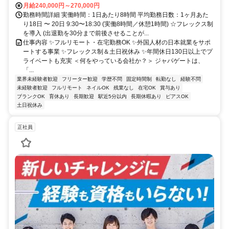
月給240,000円～270,000円
勤務時間詳細 実働時間：1日あたり8時間 平均勤務日数：1ヶ月あた
り18日 〜 20日 9:30〜18:30 (実働8時間／休憩1時間) ☆フレックス制
を導入 (出退勤を30分まで前後させることが...
仕事内容 ✨フルリモート・在宅勤務OK ✨外国人材の日本就業をサポ
ートする事業 ✨フレックス制＆土日祝休み ✨年間休日130日以上でプ
ライベートも充実 ＜何をやっている会社か？＞ ジャパゲートは、
「...
業界未経験者歓迎
フリーター歓迎
学歴不問
固定時間制
転勤なし
経験不問
未経験者歓迎
フルリモート
ネイルOK
残業なし
在宅OK
賞与あり
ブランクOK
育休あり
長期歓迎
駅近5分以内
長期休暇あり
ピアスOK
土日祝休み
正社員