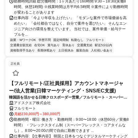
勤務時間詳細 総労働時間：1ヶ月あたり160時間 9:30～18:30(実働8
時間、休憩1時間) ※残業時間は月平均6.5時間 ※案件により勤務時間
が変わることがあります
仕事内容 「今より年収を上げたい」 「モダンな案件で市場価値を高
めたい」 「会社都合ではなく、自分で案件を選びたい」 そんなエン
ジニア向けの環境を整えています。 当社では、案件単価・給与テー
ブルを...
副業・WワークOK
学歴不問
固定時間制
転勤なし
フルリモート
交通費全額支給
在宅OK
賞与あり
育休あり
交通費支給
駅近5分以内
資格取得手当あり
長期休暇あり
土日祝休み
服装自由
入社祝い金あり
正社員
【フルリモート/正社員採用】アカウントマネージャ
ー/法人営業(日韓マーケティング・SNS/EC支援)
韓国語を活かせる日韓クロスボーダー営業／フルリモート・スーパーフ
レックス
アドスクエア株式会社
フルリモート
月給230,000円～380,000円
勤務時間・曜日: 働き方 ・勤務時間：9:00〜18:00（休憩60分／実働8
時間） ・フレックスタイム制（スーパーフレックス・コアタイムな
し）。8:00〜20:00の間で自由に勤務できます ...
仕事内容: 【仕事内容】 韓国と日本をつなぐデジタルマーケティング