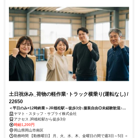
土日祝休み_荷物の軽作業･トラック横乗り(運転なし) /
22650
＜平日のみ×12時終業＞JR植松駅～徒歩3分♪服装自由◎未経験歓迎♪W
ワーク･扶養内勤務OK！免許不要･運転なし！午後は家事や自分時間に◎
ヤマト・スタッフ・サプライ株式会社
アクセス JR植松駅から徒歩3分
時給1,200円
岡山県岡山市南区
勤務時間 【勤務曜日】 月、火、水、木、金曜日の間で週3日～5日 ＜