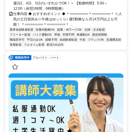
週3日、4日、5日のいずれかでOK！＞ 【勤務時間】 5:00～
12:00（休憩1時間、6時間勤務）
仕事内容 ◆ おすすめポイント ◆ ＊=========＊=========＊ ☆人
気の土日祝休み☆午後はゆっくり♪ 週5勤務なら月14万円以上も可
能！ ＊=========＊=========＊ ...
業界未経験者歓迎
扶養内勤務OK
副業・WワークOK
主婦・主夫歓迎
フリーター歓迎
バイク通勤OK
早朝
学歴不問
車通勤OK
固定時間制
職場見学可
平日のみOK
経験不問
未経験者歓迎
午前
ブランクOK
交通費支給
長期歓迎
フルタイム歓迎
駅近5分以内
アルバイト・パート