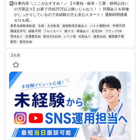
仕事内容 ＼ここがおすすめ！／ 【※愛知・岐阜・三重・静岡お住い
の方限定※】お家で月給25万以上稼いじゃおう！ ！ 同期あり＆研修
がしっかりしているので未経験の方も安心スタート！ 通勤時間残業
ゼロ＆残...
業界未経験者歓迎
主婦・主夫歓迎
資格取得支援あり
バイク通勤OK
学歴不問
職場見学可
経験不問
フルリモート
駅ナカ
研修あり
在宅OK
ブランクOK
育休あり
交通費支給
駅近5分以内
シフト制
社割あり
服装自由
履歴書不要
髪型・髪色自由
正社員