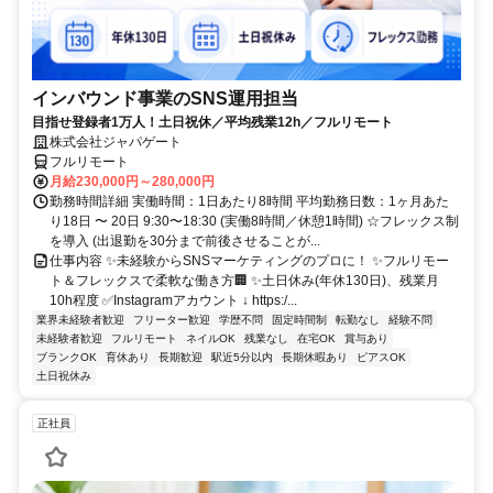
インバウンド事業のSNS運用担当
目指せ登録者1万人！土日祝休／平均残業12h／フルリモート
株式会社ジャパゲート
フルリモート
月給230,000円～280,000円
勤務時間詳細 実働時間：1日あたり8時間 平均勤務日数：1ヶ月あた
り18日 〜 20日 9:30〜18:30 (実働8時間／休憩1時間) ☆フレックス制
を導入 (出退勤を30分まで前後させることが...
仕事内容 ✨未経験からSNSマーケティングのプロに！ ✨フルリモー
ト＆フレックスで柔軟な働き方🏢 ✨土日休み(年休130日)、残業月
10h程度 ✅Instagramアカウント ↓ https:/...
業界未経験者歓迎
フリーター歓迎
学歴不問
固定時間制
転勤なし
経験不問
未経験者歓迎
フルリモート
ネイルOK
残業なし
在宅OK
賞与あり
ブランクOK
育休あり
長期歓迎
駅近5分以内
長期休暇あり
ピアスOK
土日祝休み
正社員