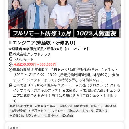
ITエンジニア(未経験・研修あり)
未経験者30名限定採用／研修3ヵ月【ITエンジニア】
株式会社クラウドテック
フルリモート
月給250,000円～500,000円
勤務時間詳細 実働時間：1日あたり8時間 平均勤務日数：1ヶ月あた
り20日 〜 21日 9:00～18:00（所定労働時間8時間、休憩60分） 参加
するプロジェクトによって多少時間が異なる可能性があ...
仕事内容 ★3ヵ月の研修からスタート！ ★開発（プログラミング）も
インフラも両方スキルアップ！ ★未経験から市場価値の高いITエンジ
ニアに成長できる会社！ 当社は多岐に渡るITプロジェクトを手掛け
て...
業界未経験者歓迎
資格取得支援あり
学歴不問
固定時間制
転勤なし
経験不問
未経験者歓迎
住宅手当あり
フルリモート
研修あり
賞与あり
育休あり
交通費支給
駅近5分以内
土日祝休み
服装自由
正社員