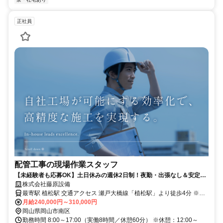
正社員
配管工事の現場作業スタッフ
【未経験者も応募OK】土日休みの週休2日制！夜勤・出張なし＆安定の
管工事でゼロから手に職を！
株式会社藤原設備
最寄駅 植松駅 交通アクセス 瀬戸大橋線「植松駅」より徒歩4分 ※車
月給240,000円～310,000円
通勤OK ※バイク通勤OK ※交通費支給（全額） ※転勤なし
岡山県岡山市南区
勤務時間 8:00～17:00（実働8時間／休憩60分） ※休憩：12:00～