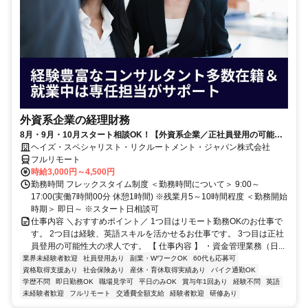
外資系企業の経理財務
8月・9月・10月スタート相談OK！【外資系企業／正社員登用の可能性
大／700万～800万／リモート勤務OK】経理財務
ヘイズ・スペシャリスト・リクルートメント・ジャパン株式会社
フルリモート
時給3,000円～4,500円
勤務時間 フレックスタイム制度 ＜勤務時間について＞ 9:00～
17:00(実働7時間00分 休憩1時間) ※残業月5～10時間程度 ＜勤務開始
時期＞ 即日～ ※スタート日相談可
仕事内容 ＼おすすめポイント／ 1つ目はリモート勤務OKのお仕事で
す。 2つ目は経験、英語スキルを活かせるお仕事です。 3つ目は正社
員登用の可能性大の求人です。 【 仕事内容 】 ・資金管理業務（日...
業界未経験者歓迎
社員登用あり
副業・WワークOK
60代も応募可
資格取得支援あり
社会保険あり
産休・育休取得実績あり
バイク通勤OK
学歴不問
即日勤務OK
職場見学可
平日のみOK
賞与年1回あり
経験不問
英語
未経験者歓迎
フルリモート
交通費全額支給
経験者歓迎
研修あり