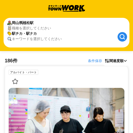
岡山県
植松駅
職種を選択してください
駅チカ・駅ナカ
キーワードを選択してください
186件
条件保存
関連度順
アルバイト・パート