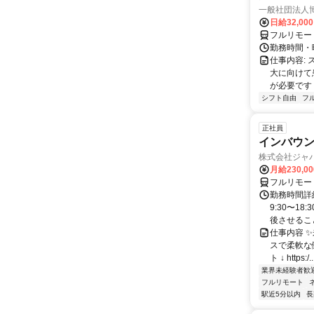
一般社団法人
日給32,00
フルリモー
勤務時間・曜
仕事内容:
大に向けて
が必要です！
シフト自由
フ
正社員
インバウン
株式会社ジャ
月給230,0
フルリモー
勤務時間詳細
9:30〜1
後させること
仕事内容 
スで柔軟な働
ト ↓ https:/..
業界未経験者歓
フルリモート
駅近5分以内
長