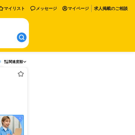
マイリスト
メッセージ
マイページ
求人掲載のご相談
存
関連度順