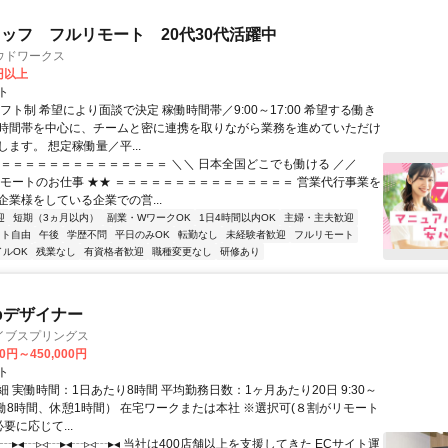
ッフ フルリモート 20代30代活躍中
ウドワークス
0円以上
ト
フト制 希望により面談で決定 稼働時間帯／9:00～17:00 希望する働き
時間帯を中心に、チームと密に連携を取りながら業務を進めていただけ
ます。 想定稼働量／平...
＝＝＝＝＝＝＝＝＝＝＝＝＝＝＝ ＼＼ 日本全国どこでも働ける ／／
リモートのお仕事 ★★ ＝＝＝＝＝＝＝＝＝＝＝＝＝＝＝ 営業代行事業を
企業様をしている企業での営...
迎
短期（3ヵ月以内）
副業・WワークOK
1日4時間以内OK
主婦・主夫歓迎
フト自由
午後
学歴不問
平日のみOK
転勤なし
未経験者歓迎
フルリモート
イルOK
残業なし
有資格者歓迎
職種変更なし
研修あり
bデザイナー
イブスプリングス
00円～450,000円
ト
 実働時間：1日あたり8時間 平均勤務日数：1ヶ月あたり20日 9:30～
（実働8時間、休憩1時間） 在宅ワークまたは本社 ※選択可(８割がリモート
必要に応じて...
◃┄▸◂┄▹◃┄▸◂┄▹◃┄▸◂ 当社は400店舗以上を支援してきた ECサイト運