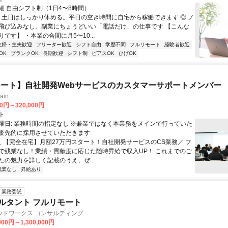
細 自由シフト制（1日4〜8時間）
◎ 土日はしっかり休める。平日の空き時間に自宅から稼働できます ◎ ノ
飛び込みなし。副業にちょうどいい「電話だけ」の仕事です 【こんな
です】 ・本業の合間に月5〜10...
主婦・主夫歓迎
フリーター歓迎
シフト自由
学歴不問
フルリモート
経験者歓迎
OK
ブランクOK
長期歓迎
シフト制
ピアスOK
ひげOK
ート】自社開発Webサービスのカスタマーサポートメンバー
ain
00円～320,000円
ト
曜日: 業務時間の指定なし ※兼業ではなく本業務をメインで行っていた
優先的に採用させていただきます
 ＼ 【完全在宅】月額27万円スタート！自社開発サービスのCS業務／ フ
で残業なし！業績・貢献度に応じた随時昇給で収入UP！ これまでのご
たの魅力を詳しく記載のうえ、ぜ...
残業なし
昇給あり
業務委託
ルタント フルリモート
ウドワークス コンサルティング
000円～1,300,000円