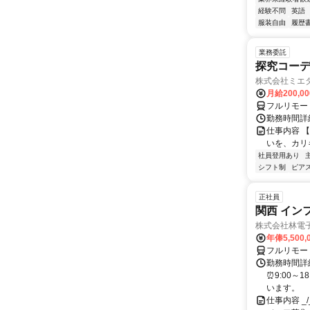
経験不問
英語
服装自由
履歴
業務委託
探究コー
株式会社ミエ
月給200,0
フルリモー
勤務時間詳細
仕事内容 
いを、カリ
社員登用あり
シフト制
ピアス
正社員
関西 イン
株式会社林電
年俸5,500,
フルリモー
勤務時間詳細
⏰9:00～
います。
仕事内容 _/_