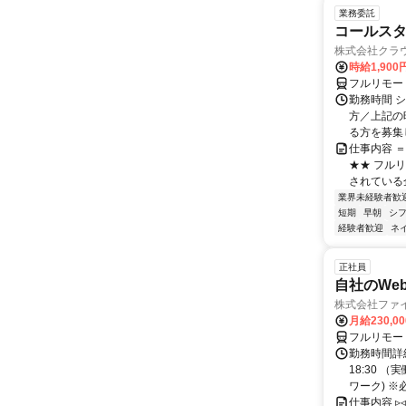
業務委託
コールスタ
株式会社クラ
時給1,90
フルリモー
勤務時間 シ
方／上記の
る方を募集し
仕事内容 
★★ フル
されている
業界未経験者歓
短期
早朝
シ
経験者歓迎
ネ
正社員
自社のWe
株式会社ファ
月給230,0
フルリモー
勤務時間詳細
18:30 
ワーク) ※
仕事内容 ▹