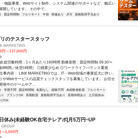
C・物販事業、Webサイト制作、システム関連のサポートなど、幅広い
開しています。 その中で...
り
固定時間制
フルリモート
午前
研修あり
夕方
資格取得手当あり
プリのテスタースタッフ
 MARKETING
00円～337,000円
ト
 総労働時間：1ヶ月あたり160時間 勤務形態：固定時間制 09:30〜
（実働8時間／休憩1時間） ◎残業少なめ ◎ワークライフバランス重視
仕事内容： LINK MARKETINGでは、IT・Web領域の事業拡大に伴い、
リやWebサービスの品質チェックスタッフを募集しています。 お任せ
発中のゲームやア...
り
学歴不問
固定時間制
転勤なし
経験不問
未経験者歓迎
フルリモート
あり
ブランクOK
長期歓迎
資格取得手当あり
長期休暇あり
土日祝休み
ひげOK
土日休み|未経験OK在宅テレアポ|月5万円~UP
GROUP
円～2,000円
ト