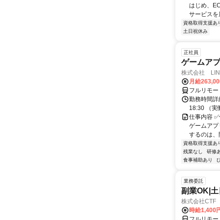
はじめ、E
サービスを展
資格取得支援あ
土日祝休み
正社員
ゲームア
株式会社 LINK
月給263,0
フルリモー
勤務時間詳細
18:30 
仕事内容 ✅
ゲームアプ
するのは、開
資格取得支援あ
残業なし
研修
食事補助あり
業務委託
副業OK|
株式会社CTF 
時給1,400
フルリモー