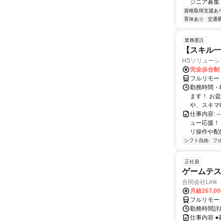
ジニア募集
資格取得支援あ
育休あり
交通
業務委託
【スキル一
HSソリュー
完全歩合制
フルリモー
勤務時間・
ます！ お
や、スキマ時
仕事内容: 
ュー応援！
リ操作や配信
シフト自由
フ
正社員
ゲームテ
合同会社Link
月給267,0
フルリモー
勤務時間詳細
仕事内容 