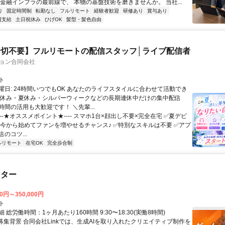
 金融インフラの最前線で、 本物の基盤技術を磨きませんか。 当社...
り
固定時間制
転勤なし
フルリモート
経験者歓迎
研修あり
賞与あり
費支給
土日祝休み
ひげOK
髪型・髪色自由
切不要】フルリモートの配信スタッフ│ライブ配信者
ション合同会社
ト
曜日: 24時間いつでもOK あなたのライフスタイルに合わせて活動でき
盆休み・夏休み・シルバーウィークなどの長期連休中だけの集中配信
間の活用も大歓迎です！ ＼先輩...
----★オススメポイント★---- スマホ1台×顔出し不要×完全在宅 ✅️夏デビ
 今から始めてファンを増やせるチャンス♪ ✅️特別なスキルは不要 ✅️アプ
のコツ...
ルリモート
在宅OK
完全歩合制
スター
00円～350,000円
ト
 総労働時間：1ヶ月あたり160時間 9:30〜18:30(実働8時間)
●募集背景 合同会社Linkでは、生成AIを取り入れたクリエイティブ制作を