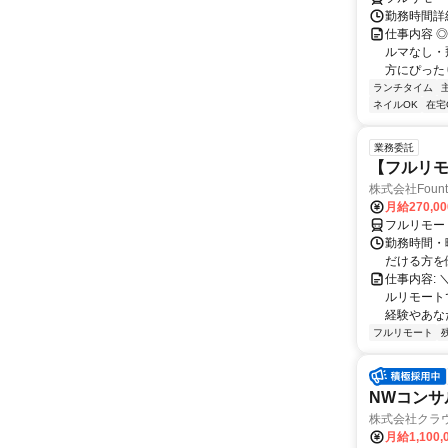
勤務時間詳
仕事内容 
ルマなし・
方にぴったり
ランチタイム
ネイルOK
在宅
業務委託
【フルリモ
株式会社Fount
月給270,0
フルリモー
勤務時間・
だける方を
仕事内容:
ルリモート
経験やあな
フルリモート
NWコンサ
株式会社クラ
月給1,100,