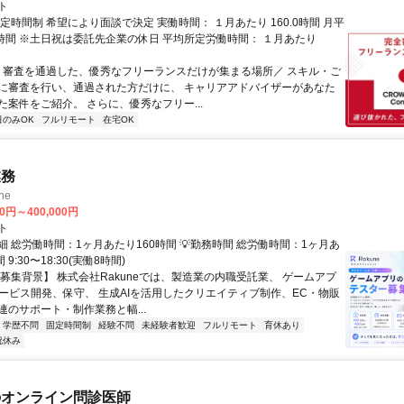
ト
定時間制 希望により面談で決定 実働時間： １月あたり 160.0時間 月平
0時間 ※土日祝は委託先企業の休日 平均所定労働時間： １月あたり
＼ 審査を通過した、優秀なフリーランスだけが集まる場所／ スキル・ご
に審査を行い、通過された方だけに、 キャリアアドバイザーがあなた
た案件をご紹介。 さらに、優秀なフリー...
日のみOK
フルリモート
在宅OK
業務
ne
00円～400,000円
ト
 総労働時間：1ヶ月あたり160時間 💡勤務時間 総労働時間：1ヶ月あ
 9:30〜18:30(実働8時間)
【募集背景】 株式会社Rakuneでは、製造業の内職受託業、 ゲームアプ
サービス開発、保守、 生成AIを活用したクリエイティブ制作、EC・物販
連のサポート・制作業務と幅...
学歴不問
固定時間制
経験不問
未経験者歓迎
フルリモート
育休あり
祝休み
のオンライン問診医師