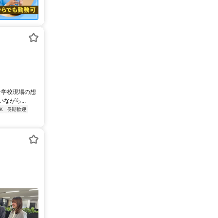
な学校現場の想
がら...
K
長期歓迎