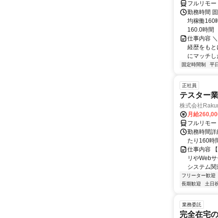
フルリモー
勤務時間 固
均稼働16
160.0時間
仕事内容 
経歴をもと
にマッチし
固定時間制
平
正社員
テスター
株式会社Raku
月給260,0
フルリモー
勤務時間詳細
たり160時間
仕事内容 
リやWeb
システム関
フリーター歓迎
長期歓迎
土日
業務委託
完全在宅