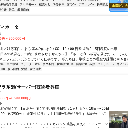
未経験者歓迎
フルリモート
残業なし
研修あり
在宅OK
ブランクOK
長期歓迎
書不要
髪型・髪色自由
ディネーター
タ
00円～500,000円
ト
 ※対応案件による 基本的には 9：00～18：00 目安 ※週2～5日程度の出勤
【日本の教育を、一緒に前進させませんか？】 「もっと良い教育を届けたい」 そん
キュラムという形にしていく仕事です。 私たちは、学校ごとの理念や課題に向き合いな
主婦・主夫歓迎
フリーター歓迎
学歴不問
車通勤OK
即日勤務OK
英語
フルリモート
ネイルO
OK
服装自由
髪型・髪色自由
フラ基盤(サーバー)技術者募集
子
000円～6,500,000円
ト
 実働時間：1日あたり8時間 平均勤務日数：1ヶ月あたり19日 〜 20日
18:00（休憩60分） ※案件状況により時間外勤務が 発生する場合がござ
/_/_/_/_/_/_/_/_/_/_/_/_/_/_/_/_/ メガバンク基盤を支える インフラエン