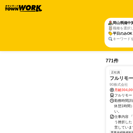
岡山県
備中
職種を選択
平日のみOK
キーワード
771件
正社員
フルリモ
90株式会社
月給304,0
フルリモー
勤務時間詳
休憩1時間
い。
仕事内容 
う挫折したく
営しています
業界未経験者歓