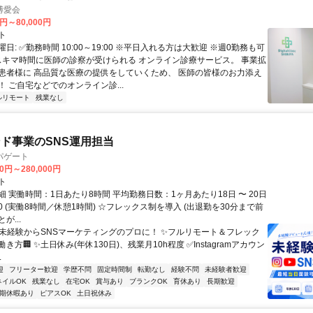
博愛会
0円～80,000円
ト
日: ✅勤務時間 10:00～19:00 ※平日入れる方は大歓迎 ※週0勤務も可
 スキマ時間に医師の診察が受けられる オンライン診療サービス。 事業拡
患者様に 高品質な医療の提供をしていくため、 医師の皆様のお力添え
 ご自宅などでのオンライン診...
ルリモート
残業なし
ド事業のSNS運用担当
パゲート
00円～280,000円
ト
 実働時間：1日あたり8時間 平均勤務日数：1ヶ月あたり18日 〜 20日
8:30 (実働8時間／休憩1時間) ☆フレックス制を導入 (出退勤を30分まで前
が...
✨未経験からSNSマーケティングのプロに！ ✨フルリモート＆フレック
き方🏢 ✨土日休み(年休130日)、残業月10h程度 ✅Instagramアカウン
.
迎
フリーター歓迎
学歴不問
固定時間制
転勤なし
経験不問
未経験者歓迎
ネイルOK
残業なし
在宅OK
賞与あり
ブランクOK
育休あり
長期歓迎
期休暇あり
ピアスOK
土日祝休み