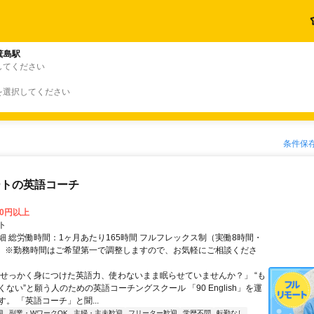
箕島駅
してください
を選択してください
条件保
ートの英語コーチ
00円以上
ト
細 総労働時間：1ヶ月あたり165時間 フルフレックス制（実働8時間・
） ※勤務時間はご希望第一で調整しますので、お気軽にご相談くださ
「せっかく身につけた英語力、使わないまま眠らせていませんか？」 “も
ない”と願う人のための英語コーチングスクール 「90 English」を運
。 「英語コーチ」と聞...
迎
副業・WワークOK
主婦・主夫歓迎
フリーター歓迎
学歴不問
転勤なし