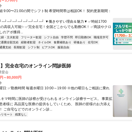
円～3,700円
ト
 9:00〜21:00の間でシフト制 希望時間帯は相談OK！ 契約更新期間：
┘─┘─┘─┘─┘─┘─┘─┘─┘ ▼働きやすい理由＆魅力▼ ✅時給1700
0円の高収入可能✨ ✅完全在宅！全国どこからでも勤務OK！ ✅商談やクロ
のアポ獲得...
主婦・主夫歓迎
フリーター歓迎
シフト自由
学歴不問
即日勤務OK
職場見学可
交通費全額支給
経験者歓迎
ネイルOK
食費補助あり
研修あり
在宅OK
通費支給
長期歓迎
シフト制
ピアスOK
服装自由
定】完全在宅のオンライン問診医師
博愛会
0円～80,000円
ト
日: ✅勤務時間 毎週水曜日 10:00～19:00 ※他の曜日もご相談に乗れ
 スキマ時間に医師の診察が受けられる オンライン診療サービス。 事業拡
患者様に 高品質な医療の提供をしていくため、 医師の皆様のお力添え
 ご自宅などでのオンライン診...
ルリモート
残業なし