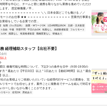
時間帯を中心に、チームと密に連携を取りながら業務を進めていただけ
ます。 想定稼働量／平...
＝＝＝＝＝＝＝＝＝＝＝＝＝＝＝ ＼＼ 日本全国どこでも働ける ／／
リモートのお仕事 ★★ ＝＝＝＝＝＝＝＝＝＝＝＝＝＝＝ 営業代行事業を
企業様をしている企業での営...
迎
短期（3ヵ月以内）
副業・WワークOK
1日4時間以内OK
主婦・主夫歓迎
フト自由
午後
学歴不問
平日のみOK
転勤なし
未経験者歓迎
フルリモート
イルOK
残業なし
有資格者歓迎
職種変更なし
研修あり
務 経理補助スタッフ【出社不要】
式会社
2円以上
ト
日: 稼働可能な時間について、下記3つの条件を日中（9:00-19:00の
方 * 週あたり【平日3日】 以上 * 1日あたり【連続3時間】 以上 * 週合
以上...
 弊社のお客様よりご依頼いただいている経理代行サービスの業務を、完
ルリモートでお任せします。案件ごとに複数名でチームを組んで対応す
ォローし合いながら働くことができます。...
ルリモート
在宅OK
昇給あり