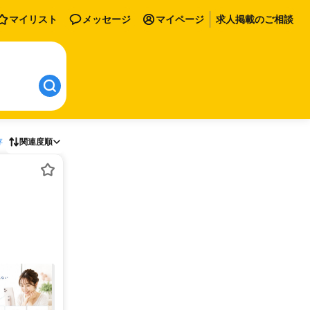
マイリスト
メッセージ
マイページ
求人掲載のご相談
存
関連度順