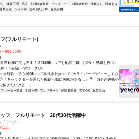
なし
経験不問
英語
未経験者歓迎
フルリモート
経験者歓迎
残業なし
研修あり
通費支給
シフト制
週4日以上OK
服装自由
フ(フルリモート)
a
円～600,000円
ト
細 ⏰勤務時間は自由！ 24時間いつでも配信可能 （深夜・早朝も自由）
OK！ ✨副業・WワークOK
✨未経験・初心者OK✨／ "株式会社yetera"でVライバー デビューしてみ
 ✋「キャラクターを通じた配信活動に興味がある…」 ✋「自分の趣味や
稼ぎたいけど…」 ...
フリーター歓迎
学歴不問
フルリモート
経験者歓迎
在宅OK
服装自由
ッフ フルリモート 20代30代活躍中
ウドワークス
0円以上
ト
フト制 希望により面談で決定 稼働時間帯／9:00～17:00 希望する働き