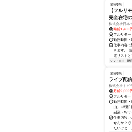
業務委託
【フルリモ
完全在宅
株式会社日本
時給1,400
フルリモー
勤務時間・曜
仕事内容:
きます。 
電リストと
シフト自由
即
業務委託
ライブ配信
株式会社トビ
月給2,000
フルリモー
勤務時間・
由） ⛅週1
副業・Wワ
仕事内容: 
せんか？ 
たいけど…」