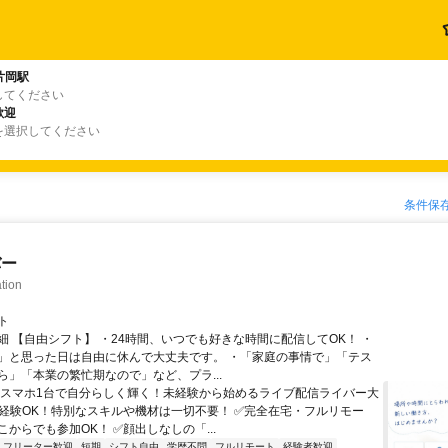
片岡駅
してください
歓迎
を選択してください
条件保
バー
tion
ト
細 【自由シフト】 ・24時間、いつでも好きな時間に配信してOK！ ・
」と思った日は自由に休んで大丈夫です。 ・「家庭の事情で」「テス
ら」「本業の繁忙期なので」など、プラ...
＼スマホ1台で自分らしく輝く！未経験から始めるライブ配信ライバー大
未経験OK！特別なスキルや機材は一切不要！ ✅完全在宅・フルリモー
からでも参加OK！ ✅顔出しなしの「...
フリーター歓迎
短期
シフト自由
学歴不問
フルリモート
経験者歓迎