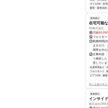
ネイルOK
在宅
髪型・髪色自由
業務委託
在宅可能
90株式会社
月給60,00
フルリモー
勤務時間詳
ますので、お
間帯を中心に
仕事内容 
う挫折したく
営しています
社員登用あり
フルリモート
ピアスOK
服装
同じ企業の求人
業務委託
インサイ
株式会社DREA