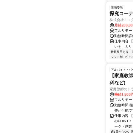
業務委託
探究コー
株式会社ミエ
月給200,0
フルリモー
勤務時間詳細
仕事内容 
いを、カリ
社員登用あり
シフト制
ピアス
アルバイト・パ
【家庭教師
科など)
家庭教師のト
時給1,800
フルリモー
勤務時間 
整が可能で
仕事内容 
のPOINT
ーク・副業も
週1日からOK