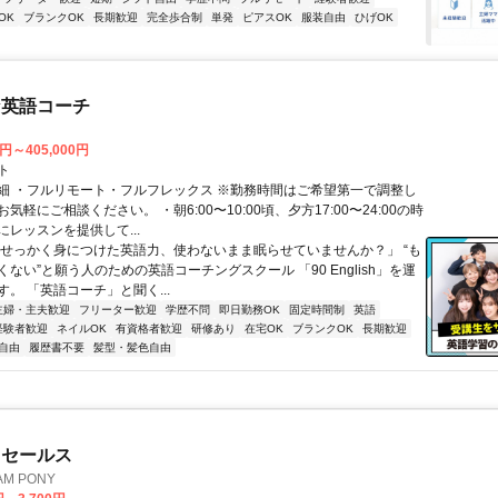
OK
ブランクOK
長期歓迎
完全歩合制
単発
ピアスOK
服装自由
ひげOK
な英語コーチ
0円～405,000円
ト
細 ・フルリモート・フルフレックス ※勤務時間はご希望第一で調整し
気軽にご相談ください。 ・朝6:00〜10:00頃、夕方17:00〜24:00の時
レッスンを提供して...
「せっかく身につけた英語力、使わないまま眠らせていませんか？」 “も
ない”と願う人のための英語コーチングスクール 「90 English」を運
。 「英語コーチ」と聞く...
主婦・主夫歓迎
フリーター歓迎
学歴不問
即日勤務OK
固定時間制
英語
経験者歓迎
ネイルOK
有資格者歓迎
研修あり
在宅OK
ブランクOK
長期歓迎
自由
履歴書不要
髪型・髪色自由
ドセールス
M PONY