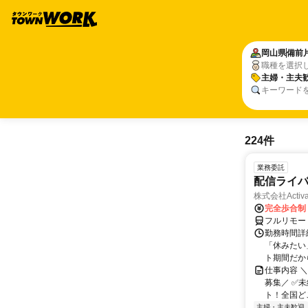
岡山県
備前
職種を選択
主婦・主夫
キーワード
224件
業務委託
配信ライ
株式会社Activa
完全歩合制
フルリモー
勤務時間詳
「休みたい
ト期間だか
仕事内容 
募集／ ✅
ト！全国どこ
主婦・主夫歓迎