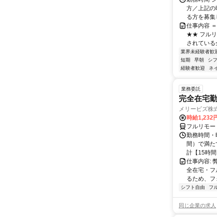
方／上記の
る方を募集し
仕事内容 
★★ フル
されている
業界未経験者歓
短期
早朝
シ
経験者歓迎
ネ
業務委託
完全在宅勤
メリービズ株
時給1,23
フルリモー
勤務時間・曜
間）で満たす
計【15時間】
仕事内容:
全在宅・フ
るため、フ
シフト自由
フ
同じ企業の求人