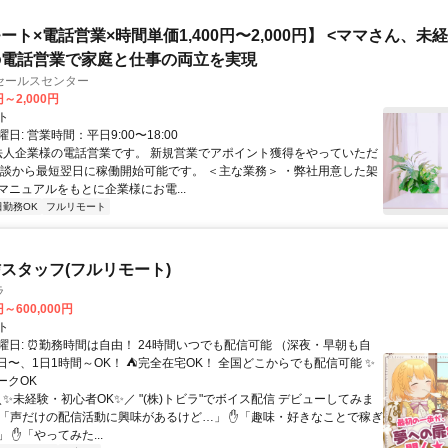
ート×電話営業×時間単価1,400円〜2,000円】 <ママさん、未
の電話営業で家庭と仕事の両立を実現
セールスセンター
円～2,000円
ト
日: 営業時間：平日9:00〜18:00
 法人企業様の電話営業です。 新規営業でアポイント獲得をやっていただ
面談から最短翌日に稼働開始可能です。 ＜主な業務＞ ・弊社用意した架
マニュアルをもとに企業様にお電...
日勤務OK
フルリモート
スタッフ(フルリモート)
ラ
円～600,000円
ト
曜日: ⏰勤務時間は自由！ 24時間いつでも配信可能 （深夜・早朝も自
日〜、1日1時間～OK！ ⛺完全在宅OK！ 全国どこからでも配信可能 ✨
ークOK
＼✨未経験・初心者OK✨／ "(株)トビラ"でボイス配信 デビューしてみま
✋「声だけの配信活動に興味があるけど…」 ✋「趣味・好きなことで稼ぎ
 ✋「やってみた...