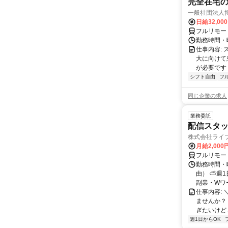
完全在宅
一般社団法人
日給32,00
フルリモー
勤務時間・曜
仕事内容:
大に向けて
が必要です！
シフト自由
フ
同じ企業の求人
業務委託
配信スタッ
株式会社ライ
月給2,000
フルリモー
勤務時間・
由） ⛅週1
副業・Wワ
仕事内容: 
ませんか？
ぎたいけど…
週1日からOK