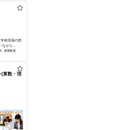
な学校現場の想
がら...
K
長期歓迎
(算数・理