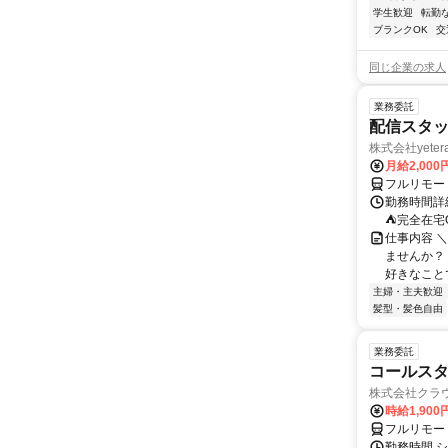
学生歓迎
転勤
ブランクOK
交
同じ企業の求人
業務委託
配信スタッ
株式会社yeter
月給2,000
フルリモー
勤務時間詳
⛺完全在宅
仕事内容 ＼
ませんか？
好きなことで
主婦・主夫歓迎
髪型・髪色自由
業務委託
コールスタ
株式会社クラ
時給1,90
フルリモー
勤務時間 シ