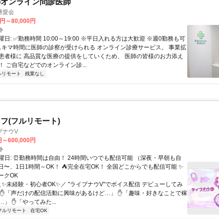
のオンライン問診医師
博愛会
0円～80,000円
ト
日: ✅勤務時間 10:00～19:00 ※平日入れる方は大歓迎 ※週0勤務も可
 スキマ時間に医師の診察が受けられる オンライン診療サービス。 事業拡
患者様に 高品質な医療の提供をしていくため、 医師の皆様のお力添え
 ご自宅などでのオンライン診...
ルリモート
残業なし
フ(フルリモート)
ブナウV
円～600,000円
ト
曜日: ⏰勤務時間は自由！ 24時間いつでも配信可能 （深夜・早朝も自
日〜、1日1時間～OK！ ⛺完全在宅OK！ 全国どこからでも配信可能 ✨
ークOK
＼✨未経験・初心者OK✨／ "ライブナウV"でボイス配信 デビューしてみ
 ✋「声だけの配信活動に興味があるけど…」 ✋「趣味・好きなことで稼
」 ✋「やってみた...
フルリモート
在宅OK