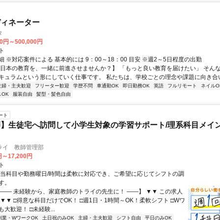
ディネーター
タ
00円～500,000円
ト
 ※対応案件による 基本的には 9：00～18：00 目安 ※週2～5日程度の出勤
【日本の教育を、一緒に前進させませんか？】 「もっと良い教育を届けたい」 そん
キュラムという形にしていく仕事です。 私たちは、学校ごとの理念や課題に向き合いな
主婦・主夫歓迎
フリーター歓迎
学歴不問
車通勤OK
即日勤務OK
英語
フルリモート
ネイルO
OK
服装自由
髪型・髪色自由
ート
】生徒宅へ訪問して小学生対象の学習サポート/理系科目メイン
ライ 教師管理部
円～17,200円
ト
担当科目や勤務曜日/時間は柔軟に対応でき、ご希望に応じてシフトの調
す。
【―― 未経験から、家庭教師のトライの先生に！ ――】 ▼▼ この求人
！ ▼▼ □得意な科目だけでOK！ □週1日・1時間～OK！柔軟シフト □Wワ
大歓迎！ □未経験...
副業・WワークOK
土日祝のみOK
主婦・主夫歓迎
シフト自由
平日のみOK