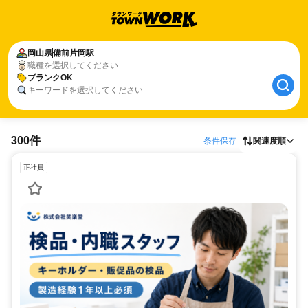
岡山県
備前片岡駅
職種を選択してください
ブランクOK
キーワードを選択してください
300件
条件保存
関連度順
正社員