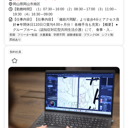
岡山県岡山市南区
【勤務時間】 （1）07:30～16:00 （2）08:30～17:00 （3）11:00～
19:30 （4）16:30～09:00
【仕事内容】 【仕事内容】 「備前片岡駅」より徒歩4分とアクセス良
好★年間休日110日◎賞与4.00ヶ月分！ 各種手当も充実♪ 【概要】 ●
グループホーム（認知症対応型共同生活介護）にて、 食事・入...
長期
フリーター歓迎
大量募集
学歴不問
経験者歓迎
ブランクOK
シフト制
昇給あり
契約社員