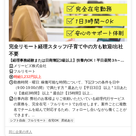
完全リモート経理スタッフ/子育て中の方も歓迎/出社
不要
【経理事務経験または日商簿記3級以上】扶養内OK！平日昼間３h～。
完全在宅で育児・介護中の方も大歓迎♪
メリービズ株式会社
フルリモート
時給1,232円以上
勤務時間・曜日: 稼働可能な時間について、下記3つの条件を日中
（9:00-19:00の間）で満たす方 * 週あたり【平日3日】 以上 * 1日あた
り【連続3時間】 以上 * 週合計【15時間】以上...
仕事内容: 弊社のお客様よりご依頼いただいている経理代行サービス
の業務を、完全在宅・フルリモートでお任せします。案件ごとに複数
名でチームを組んで対応するため、フォローし合いながら働くことが
できます。...
シフト自由
フルリモート
在宅OK
昇給あり
同じ企業の求人