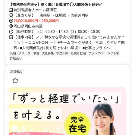
【福利厚生充実✨】長く働ける職場で⭕️人間関係も良好✅️
特別養護老人ホーム藤田荘
【最寄り駅】 ・彦崎駅 ・妹尾駅 ・備前片岡駅
月給210,000円～250,000円
岡山県岡山市南区
【勤務時間】 （1）05:30～14:30 （2）05:30～18:30
【仕事内容】 ／／ 和やかな環境で調理師として 働いてみませんか？
＼＼ ✨～ココがPOINT～✨ ■チームワークが良く、相談しやすい雰囲
気♪ ■人間関係良好♪長く続けやすい環境！ ■仕事とプライベ...
長期
フリーター歓迎
大量募集
学歴不問
経験者歓迎
ブランクOK
シフト制
昇給あり
業務委託