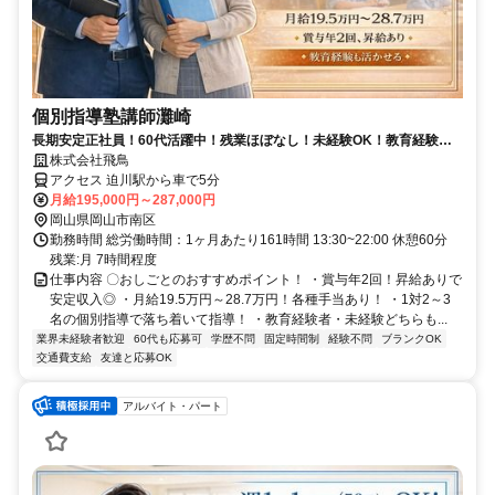
個別指導塾講師灘崎
長期安定正社員！60代活躍中！残業ほぼなし！未経験OK！教育経験も
活かせる個別塾講師
株式会社飛鳥
アクセス 迫川駅から車で5分
月給195,000円～287,000円
岡山県岡山市南区
勤務時間 総労働時間：1ヶ月あたり161時間 13:30~22:00 休憩60分
残業:月 7時間程度
仕事内容 〇おしごとのおすすめポイント！ ・賞与年2回！昇給ありで
安定収入◎ ・月給19.5万円～28.7万円！各種手当あり！ ・1対2～3
名の個別指導で落ち着いて指導！ ・教育経験者・未経験どちらも...
業界未経験者歓迎
60代も応募可
学歴不問
固定時間制
経験不問
ブランクOK
交通費支給
友達と応募OK
アルバイト・パート