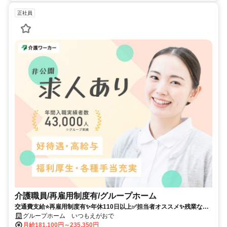
正社員
介護職員/再雇用制度有/グループホーム
交通費支給⭐️再雇用制度有✨年休110日以上✅️担当者オススメ✨残業なし
⭕️経験者優遇✨車通勤ＯＫ❗️週休2日⭐️駅チカ
グループホーム いつもえがおで
月給181,100円～235,350円