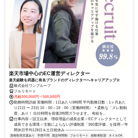
楽天市場中心のEC運営ディレクター
楽天経験を武器に有名ブランドのディレクターへキャリアアップ☆
株式会社ワンプルーフ
フルリモート
月給300,000円～500,000円
勤務時間詳細 実働時間：1日あたり8時間 平均勤務日数：1ヶ月あた
り21日 〜 23日 10：00～19：00（実働8時間） ＊柔軟な「ズレ勤制
度」あり！ 出社時間を前後2時間ズラせます。 有給を...
仕事内容 ✅設立以来、増収増益の成長企業 ✅ECディレクターとして
成長できる環境 ✅主観によらない評価制度「360度評価」を採用 ✅年
間休日平均128日＆土日祝休み ―――――――――――――...
資格取得支援あり
学歴不問
固定時間制
フルリモート
経験者歓迎
ネイルOK