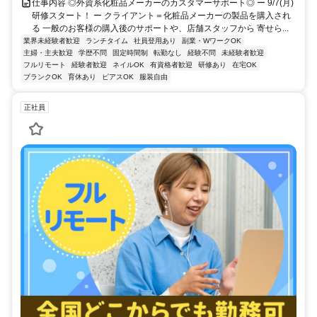
仕事内容 ◎外資系化粧品メーカーのカスタマーサポート◎ ー 9/7(月)
研修スタート！ ー クライアント＝化粧品メーカーの製品を購入され
る 一般のお客様の購入後のサポートや、店舗スタッフから 寄せら...
業界未経験者歓迎
ランチタイム
社員登用あり
副業・WワークOK
主婦・主夫歓迎
学歴不問
固定時間制
転勤なし
経験不問
未経験者歓迎
フルリモート
経験者歓迎
ネイルOK
有資格者歓迎
研修あり
在宅OK
ブランクOK
育休あり
ピアスOK
服装自由
正社員