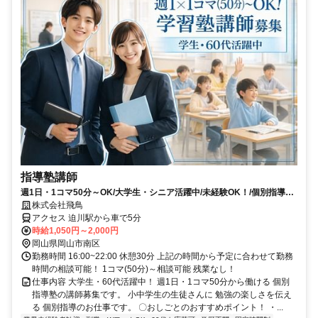
指導塾講師
週1日・1コマ50分～OK/大学生・シニア活躍中/未経験OK！/個別指導塾
講師
株式会社飛鳥
アクセス 迫川駅から車で5分
時給1,050円～2,000円
岡山県岡山市南区
勤務時間 16:00~22:00 休憩30分 上記の時間から予定に合わせて勤務
時間の相談可能！ 1コマ(50分)～相談可能 残業なし！
仕事内容 大学生・60代活躍中！ 週1日・1コマ50分から働ける 個別
指導塾の講師募集です。 小中学生の生徒さんに 勉強の楽しさを伝え
る 個別指導のお仕事です。 〇おしごとのおすすめポイント！ ・...