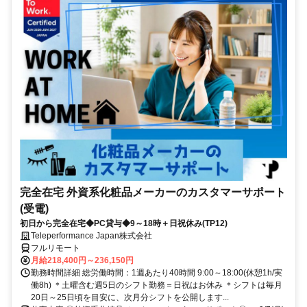
完全在宅 外資系化粧品メーカーのカスタマーサポート
(受電)
初日から完全在宅◆PC貸与◆9～18時＋日祝休み(TP12)
Teleperformance Japan株式会社
フルリモート
月給218,400円～236,150円
勤務時間詳細 総労働時間：1週あたり40時間 9:00～18:00(休憩1h/実
働8h) ＊土曜含む週5日のシフト勤務＝日祝はお休み ＊シフトは毎月
20日～25日頃を目安に、次月分シフトを公開します...