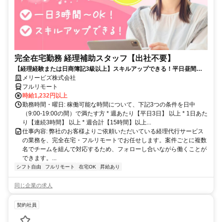
完全在宅勤務 経理補助スタッフ【出社不要】
【経理経験または日商簿記3級以上】スキルアップできる！平日昼間３h
～。完全在宅で育児・介護中の方も大歓迎♪
メリービズ株式会社
フルリモート
時給1,232円以上
勤務時間・曜日: 稼働可能な時間について、下記3つの条件を日中
（9:00-19:00の間）で満たす方 * 週あたり【平日3日】 以上 * 1日あた
り【連続3時間】 以上 * 週合計【15時間】以上...
仕事内容: 弊社のお客様よりご依頼いただいている経理代行サービス
の業務を、完全在宅・フルリモートでお任せします。案件ごとに複数
名でチームを組んで対応するため、フォローし合いながら働くことが
できます。...
シフト自由
フルリモート
在宅OK
昇給あり
同じ企業の求人
契約社員