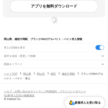
アプリを無料ダウンロード
岡山県、備前片岡駅、ブランクOKのアルバイト・バイト求人情報
求人の詳細を表示
条件を追加・変更して検索
市区町村を追加・変更
関連キーワード
完全在宅ワーク 全国
シール貼り 在宅
現在地周辺
ガチャガチャ
犬カフェ
岡山県
駅を追加・変更
バイトTOP
岡山県
岡山市
南区
備前片岡駅
ブランクOKのアル
岡山県
すべて
バイト・バイト・求人
岡山市
すべて
職種を追加・変更
JR山陽本線(姫路～岡山)
北区
中区
東区
南区
三石駅
吉永駅
和気駅
熊山駅
万富駅
瀬戸駅
上道駅
東岡山駅
高島駅
西川原駅
岡山駅
飲食・フードサービス
倉敷市
津山市
玉野市
笠岡市
井原市
総社市
高梁市
新見市
備前市
瀬戸内市
赤磐市
特徴を追加・変更
飲食・フードサービス
すべて
ヘルプ・お問い合わせ
サイトマップ
利用規約・プライバシーポリシー
JR山陽本線(岡山～三原)
真庭市
美作市
浅口市
和気郡
都窪郡
浅口郡
小田郡
真庭郡
苫田郡
勝田郡
英田郡
ホールスタッフ
キッチンスタッフ
皿洗い・洗い場
精肉・鮮魚加工
給食調理
人気
[企業]求人広告の掲載相談
岡山駅
北長瀬駅
庭瀬駅
中庄駅
倉敷駅
西阿知駅
新倉敷駅
金光駅
鴨方駅
里庄駅
笠岡駅
久米郡
加賀郡
雇用形態を追加・変更
パン屋（ベーカリー）
フードカウンター販売員
バー（BAR）・バーテンダー
日払いOK
高校生歓迎
学生歓迎
深夜の仕事
髪型・髪色自由
ひげOK
ネイルOK
飲食店補助（開店・閉店準備）
飲食店（店長・マネージャー）
新着求人を受け取る
JR赤穂線
ピアスOK
アルバイト・パート
履歴書不要
オープニングスタッフ
留学生・外国人活躍中
都道府県を変更
営業・販売
寒河駅
日生駅
伊里駅
備前片上駅
西片上駅
伊部駅
香登駅
長船駅
邑久駅
大富駅
勤務期間
正社員