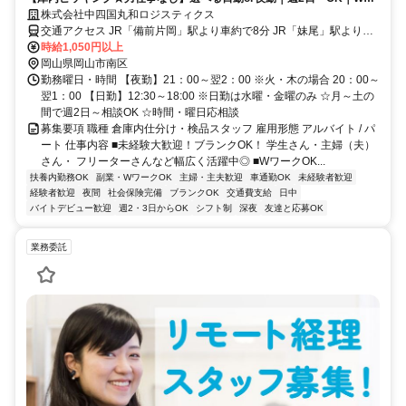
ークOK｜未経験歓迎｜車通勤OK
株式会社中四国丸和ロジスティクス
交通アクセス JR「備前片岡」駅より車約で8分 JR「妹尾」駅より車
で約14分 JR「茶屋町」駅より車で約15分
時給1,050円以上
岡山県岡山市南区
勤務曜日・時間 【夜勤】21：00～翌2：00 ※火・木の場合 20：00～
翌1：00 【日勤】12:30～18:00 ※日勤は水曜・金曜のみ ☆月～土の
間で週2日～相談OK ☆時間・曜日応相談
募集要項 職種 倉庫内仕分け・検品スタッフ 雇用形態 アルバイト / パ
ート 仕事内容 ■未経験大歓迎！ブランクOK！ 学生さん・主婦（夫）
さん・ フリーターさんなど幅広く活躍中◎ ■WワークOK...
扶養内勤務OK
副業・WワークOK
主婦・主夫歓迎
車通勤OK
未経験者歓迎
経験者歓迎
夜間
社会保険完備
ブランクOK
交通費支給
日中
バイトデビュー歓迎
週2・3日からOK
シフト制
深夜
友達と応募OK
業務委託