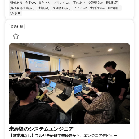
研修あり
在宅OK
賞与あり
ブランクOK
育休あり
交通費支給
長期歓迎
資格取得手当あり
社割あり
長期休暇あり
ピアスOK
土日祝休み
服装自由
ひげOK
契約社員
未経験のシステムエンジニア
【別業務なし】フルリモ研修で未経験から、エンジニアデビュー！