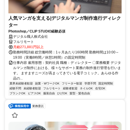
人気マンガを支える|デジタルマンガ制作進行ディレク
ター
Photoshop／CLIP STUDIO経験必須
デジタル職人株式会社
フルリモート
月給271,881円以上
勤務時間詳細 総労働時間：1ヶ月あたり160時間 勤務時間は10:00～
19:00（実働8時間／休憩1時間）の固定時間制
仕事内容 雇用形態：契約社員 職種：ディレクター 〇業務概要 デジタ
ルマンガ制作における、様々なサポート業務の制作進行管理を行いま
す。 ますますニーズが高まってきている電子コミック。あらゆる作
品の...
業界未経験者歓迎
副業・WワークOK
フリーター歓迎
学歴不問
固定時間制
経験不問
未経験者歓迎
フルリモート
経験者歓迎
ネイルOK
在宅OK
ブランクOK
ピアスOK
服装自由
ひげOK
髪型・髪色自由
業務委託