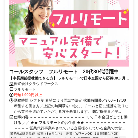
コールスタッフ フルリモート 20代30代活躍中
【中長期前提稼働できる方】 フルリモートで日本全国から応募OK♪ 月稼
働80時間で安定収入！
株式会社クラウドワークス
フルリモート
時給1,900円以上
勤務時間 シフト制 希望により面談で決定 稼働時間帯／9:00～17:00
希望する働き方／上記の時間帯を中心に、チームと密に連携を取りな
がら業務を進めていただける方を募集します。 想定稼働量／平...
仕事内容 ＝＝＝＝＝＝＝＝＝＝＝＝＝＝＝ ＼＼ 日本全国どこでも働
ける ／／ ★★ フルリモートのお仕事 ★★ ＝＝＝＝＝＝＝＝＝＝＝
＝＝＝＝ 営業代行事業をされている企業様をしている企業での営...
業界未経験者歓迎
短期（3ヵ月以内）
副業・WワークOK
1日4時間以内OK