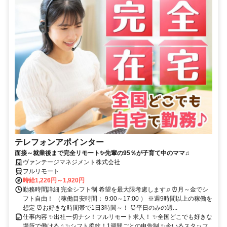
テレフォンアポインター
面接～就業後まで完全リモート✨先輩の95％が子育て中のママ♫
ヴァンテージマネジメント株式会社
フルリモート
時給1,226円～1,920円
勤務時間詳細 完全シフト制 希望を最大限考慮します♫ ⏰月～金でシ
フト自由！ （稼働目安時間： 9:00～17:00 ） ※週9時間以上の稼働を
想定 ⏰お好きな時間帯で1日3時間～！ ⏰平日のみの週...
仕事内容 ✨出社一切ナシ！フルリモート求人！ ✨全国どこでも好きな
場所で働ける♫ ✨シフト柔軟！1週間ごとの申告制 ✨今いるスタッフ