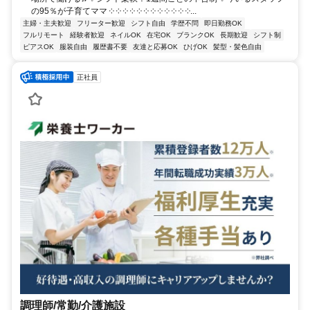
の95％が子育てママ ༶ ༶ ༶ ༶ ༶ ༶ ༶ ༶ ༶ ༶ ༶ ༶...
主婦・主夫歓迎
フリーター歓迎
シフト自由
学歴不問
即日勤務OK
フルリモート
経験者歓迎
ネイルOK
在宅OK
ブランクOK
長期歓迎
シフト制
ピアスOK
服装自由
履歴書不要
友達と応募OK
ひげOK
髪型・髪色自由
正社員
調理師/常勤/介護施設