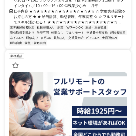
り18日 〜 20日 フレックスタイム制 （標準労働時間／1日8h） ※メ
インタイム／10：00～16：00 ◎残業少なめ！ 月平...
仕事内容 ★☆★☆★☆★☆★☆★☆★☆★☆★☆ ☆ 労務実務経験を
お持ちの方 ★ ★ 給与計算、勤怠管理、年末調整 ☆ ☆ フルリモート
でスキル活かせる！ ★ ★☆★☆★☆★☆★☆★☆★☆★☆★☆ ...
業界未経験者歓迎
社員登用あり
副業・WワークOK
主婦・主夫歓迎
資格取得支援あり
学歴不問
転勤なし
フルリモート
交通費全額支給
経験者歓迎
ネイルOK
研修あり
在宅OK
賞与あり
交通費支給
ピアスOK
土日祝休み
服装自由
髪型・髪色自由
業務委託