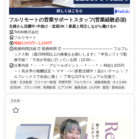
フルリモートの営業サポートスタッフ(営業経験必須)
主婦さん活躍中♪中抜け・送迎OK！家庭と両立しながら働ける✨
Tebiki株式会社
フルリモート
時給1,925円～2,200円
勤務時間詳細 ⏰ 勤務時間 ⏰ ────────────────── フルフレ
ックス制 （週25時間以上の稼働をお願いします） * 申告シフトで勤
務可能 * 「子供が学校に行っている間（10:00～...
仕事内容 ＊‥‥＊‥ アピールポイント ‥＊‥‥＊ ✨ 時給1,925円
～！高水準の報酬設定 ✨ ママ・パパ多数活躍中！温かいチーム ✨ フ
ルフレックスで自由に働く ✨ 丁寧なOJT＆マニュアル完備で...
主婦・主夫歓迎
フリーター歓迎
学歴不問
フルリモート
経験者歓迎
ネイルOK
在宅OK
ブランクOK
長期歓迎
ピアスOK
服装自由
ひげOK
髪型・髪色自由
正社員