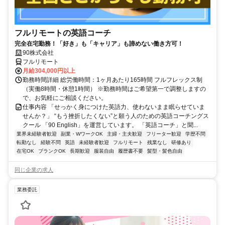
フルリモートの英語コーチ
完全在宅勤務！「好き」も「キャリア」も諦めない働き方可！
90株式会社
フルリモート
月給304,000円以上
勤務時間詳細 総労働時間：1ヶ月あたり165時間 フルフレックス制
（実働8時間・休憩1時間） ※勤務時間はご希望第一で調整しますの
で、お気軽にご相談ください。
仕事内容 「せっかく身につけた英語力、使わないまま眠らせていま
せんか？」 “もう挫折したくない”と願う人のための英語コーチングス
クール 「90 English」を運営しています。 「英語コーチ」と聞...
業界未経験者歓迎
副業・WワークOK
主婦・主夫歓迎
フリーター歓迎
学歴不問
転勤なし
経験不問
英語
未経験者歓迎
フルリモート
残業なし
研修あり
在宅OK
ブランクOK
長期歓迎
服装自由
履歴書不要
髪型・髪色自由
同じ企業の求人
業務委託