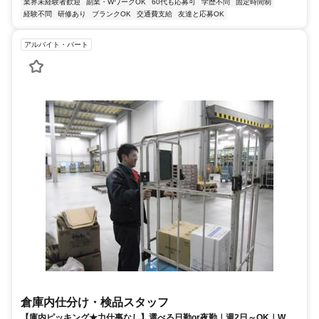
業界未経験者歓迎
副業・WワークOK
60代も応募可
学歴不問
固定時間制
経験不問
研修あり
ブランクOK
交通費支給
友達と応募OK
アルバイト・パート
倉庫内仕分け・検品スタッフ
【庫内ピッキング★力仕事なし】選べる日勤or夜勤｜週2日～OK｜Wワ