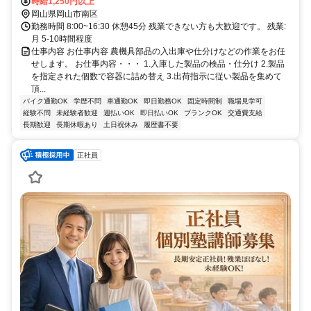
時給1,250円以上
岡山県岡山市南区
勤務時間 8:00~16:30 休憩45分 残業できない方も大歓迎です。 残業:
月 5-10時間程度
仕事内容 お仕事内容 農機具部品の入出庫や仕分けなどの作業をお任
せします。 お仕事内容・・・ 1.入庫した製品の検品・仕分け 2.製品
を指定された個数で容器に詰め替え 3.出荷指示に従い製品を集めて
頂...
バイク通勤OK
学歴不問
車通勤OK
即日勤務OK
固定時間制
職場見学可
経験不問
未経験者歓迎
週払いOK
即日払いOK
ブランクOK
交通費支給
長期歓迎
長期休暇あり
土日祝休み
履歴書不要
正社員