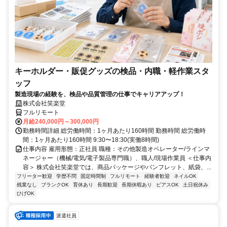
キーホルダー・販促グッズの検品・内職・軽作業スタ
ッフ
製造現場の経験を、検品や品質管理の仕事でキャリアアップ！
株式会社笑楽堂
フルリモート
月給240,000円～300,000円
勤務時間詳細 総労働時間：1ヶ月あたり160時間 勤務時間 総労働時
間：1ヶ月あたり160時間 9:30〜18:30(実働8時間)
仕事内容 雇用形態：正社員 職種：その他製造オペレーター/ラインマ
ネージャー（機械/電気/電子製品専門職）、職人/現場作業員 ＜仕事内
容＞ 株式会社笑楽堂では、商品パッケージやパンフレット、紙袋、...
フリーター歓迎
学歴不問
固定時間制
フルリモート
経験者歓迎
ネイルOK
残業なし
ブランクOK
育休あり
長期歓迎
長期休暇あり
ピアスOK
土日祝休み
ひげOK
派遣社員