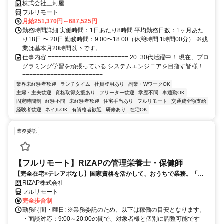
株式会社三河屋
フルリモート
月給251,370円～687,525円
勤務時間詳細 実働時間：1日あたり8時間 平均勤務日数：1ヶ月あた
り18日 〜 20日 勤務時間：9:00〜18:00（休憩時間 1時間00分） ※残
業は基本月20時間以下です。
仕事内容 ======================= 20−30代活躍中！ 現在、プロ
グラミング学習を頑張っている システムエンジニアを目指す皆様！
=======================...
業界未経験者歓迎
ランチタイム
社員登用あり
副業・WワークOK
主婦・主夫歓迎
資格取得支援あり
フリーター歓迎
学歴不問
車通勤OK
固定時間制
経験不問
未経験者歓迎
住宅手当あり
フルリモート
交通費全額支給
経験者歓迎
ネイルOK
有資格者歓迎
研修あり
在宅OK
業務委託
【フルリモート】RIZAPの管理栄養士・保健師
【完全在宅×テレアポなし】国家資格を活かして、おうちで業務。「も
う一つの安心」を。主婦・Wワーカー活躍中！「平日の日中だけ」「夕
RIZAP株式会社
方以降の数時間だけ」など、生活リズムに合わせた時間調整が可能で
フルリモート
す。1件ごとの成果報酬型だから、頑張った分だけ手応えのある収入
完全歩合制
に。充実のサポート体制で、安心の在宅ワークを始めませんか？
勤務時間・曜日: ※業務委託のため、以下は稼働の目安となります。
・面談対応：9:00～20:00の間で、対象者様と個別に調整可能です