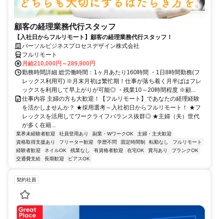
顧客の経理業務代行スタッフ
【入社日からフルリモート】顧客の経理業務代行スタッフ！
パーソルビジネスプロセスデザイン株式会社
フルリモート
月給210,000円～289,900円
勤務時間詳細 総労働時間：1ヶ月あたり160時間 ・1日8時間勤務(フ
レックス利用可) ※月末月初は繁忙期！仕事が落ち着く月半ばはフレ
ックスを利用して早上がりが可能◎ ・残業10～20時間程度 ※顧...
仕事内容 主婦の方も大歓迎！【フルリモート】であなたの経理経験
を活かしませんか？ ★採用選考～入社初日からフルリモート！ ★フ
レックスを活用してワークライフバランス抜群◎ ★主婦（夫）世代
が多く在籍...
業界未経験者歓迎
社員登用あり
副業・WワークOK
主婦・主夫歓迎
資格取得支援あり
フリーター歓迎
学歴不問
固定時間制
転勤なし
フルリモート
経験者歓迎
ネイルOK
残業なし
有資格者歓迎
在宅OK
賞与あり
ブランクOK
交通費支給
長期歓迎
ピアスOK
契約社員