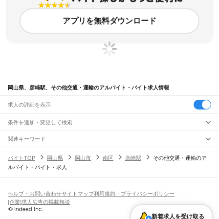
アプリを無料ダウンロード
岡山県、彦崎駅、その他交通・運輸のアルバイト・バイト求人情報
求人の詳細を表示
条件を追加・変更して検索
市区町村を追加・変更
関連キーワード
完全在宅ワーク 全国
シール貼り 在宅
現在地周辺
ガチャガチャ
犬カフェ
岡山県
駅を追加・変更
バイトTOP
岡山県
岡山市
南区
彦崎駅
その他交通・運輸のア
岡山県
すべて
ルバイト・バイト・求人
岡山市
すべて
職種を追加・変更
JR山陽本線(姫路～岡山)
北区
中区
東区
南区
三石駅
吉永駅
和気駅
熊山駅
万富駅
瀬戸駅
上道駅
東岡山駅
高島駅
西川原駅
岡山駅
飲食・フードサービス
倉敷市
津山市
玉野市
笠岡市
井原市
総社市
高梁市
新見市
備前市
瀬戸内市
赤磐市
特徴を追加・変更
飲食・フードサービス
すべて
ヘルプ・お問い合わせ
サイトマップ
利用規約・プライバシーポリシー
JR山陽本線(岡山～三原)
真庭市
美作市
浅口市
和気郡
都窪郡
浅口郡
小田郡
真庭郡
苫田郡
勝田郡
英田郡
ホールスタッフ
キッチンスタッフ
皿洗い・洗い場
精肉・鮮魚加工
給食調理
人気
[企業]求人広告の掲載相談
岡山駅
北長瀬駅
庭瀬駅
中庄駅
倉敷駅
西阿知駅
新倉敷駅
金光駅
鴨方駅
里庄駅
笠岡駅
久米郡
加賀郡
雇用形態を追加・変更
パン屋（ベーカリー）
フードカウンター販売員
バー（BAR）・バーテンダー
日払いOK
高校生歓迎
学生歓迎
深夜の仕事
髪型・髪色自由
ひげOK
ネイルOK
新着求人を受け取る
飲食店補助（開店・閉店準備）
飲食店（店長・マネージャー）
JR赤穂線
ピアスOK
アルバイト・パート
履歴書不要
オープニングスタッフ
留学生・外国人活躍中