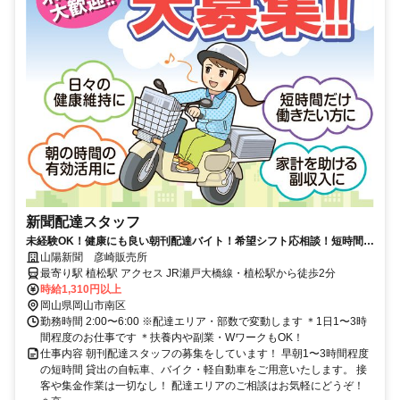
新聞配達スタッフ
未経験OK！健康にも良い朝刊配達バイト！希望シフト応相談！短時間な
ので自分のペースで働けます！
山陽新聞 彦崎販売所
最寄り駅 植松駅 アクセス JR瀬戸大橋線・植松駅から徒歩2分
時給1,310円以上
岡山県岡山市南区
勤務時間 2:00〜6:00 ※配達エリア・部数で変動します ＊1日1〜3時
間程度のお仕事です ＊扶養内や副業・WワークもOK！
仕事内容 朝刊配達スタッフの募集をしています！ 早朝1〜3時間程度
の短時間 貸出の自転車、バイク・軽自動車をご用意いたします。 接
客や集金作業は一切なし！ 配達エリアのご相談はお気軽にどうぞ！