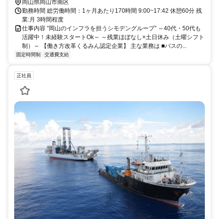
岡山県岡山市南区
勤務時間 総労働時間：1ヶ月あたり170時間 9:00~17:42 休憩60分 残
業:月 3時間程度
仕事内容 ”岡山のインフラを担うシモデングループ” ～40代・50代も
活躍中！未経験スタートOk～ ～残業ほぼなし×土日休み（土曜シフト
制）～ 【働き方改革くるみん認定企業】 主な業務は ■バスの...
固定時間制
交通費支給
正社員