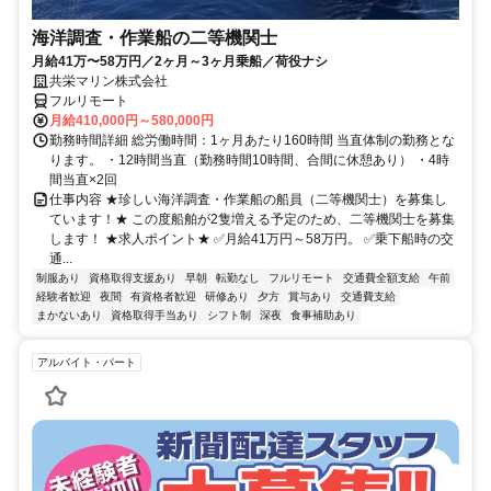
海洋調査・作業船の二等機関士
月給41万〜58万円／2ヶ月～3ヶ月乗船／荷役ナシ
共栄マリン株式会社
フルリモート
月給410,000円～580,000円
勤務時間詳細 総労働時間：1ヶ月あたり160時間 当直体制の勤務とな
ります。 ・12時間当直（勤務時間10時間、合間に休憩あり） ・4時
間当直×2回
仕事内容 ★珍しい海洋調査・作業船の船員（二等機関士）を募集し
ています！★ この度船舶が2隻増える予定のため、二等機関士を募集
します！ ★求人ポイント★ ✅月給41万円～58万円。 ✅乗下船時の交
通...
制服あり
資格取得支援あり
早朝
転勤なし
フルリモート
交通費全額支給
午前
経験者歓迎
夜間
有資格者歓迎
研修あり
夕方
賞与あり
交通費支給
まかないあり
資格取得手当あり
シフト制
深夜
食事補助あり
アルバイト・パート