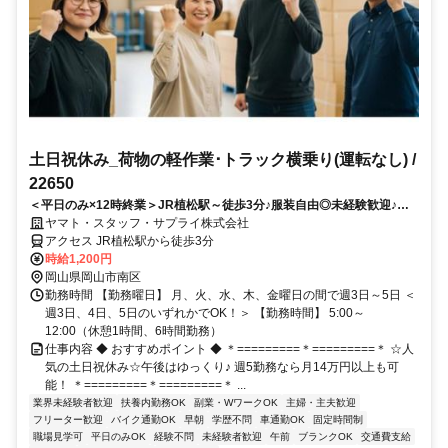
土日祝休み_荷物の軽作業･トラック横乗り(運転なし) /
22650
＜平日のみ×12時終業＞JR植松駅～徒歩3分♪服装自由◎未経験歓迎♪W
ワーク･扶養内勤務OK！免許不要･運転なし！午後は家事や自分時間に◎
ヤマト・スタッフ・サプライ株式会社
アクセス JR植松駅から徒歩3分
時給1,200円
岡山県岡山市南区
勤務時間 【勤務曜日】 月、火、水、木、金曜日の間で週3日～5日 ＜
週3日、4日、5日のいずれかでOK！＞ 【勤務時間】 5:00～
12:00（休憩1時間、6時間勤務）
仕事内容 ◆ おすすめポイント ◆ ＊=========＊=========＊ ☆人
気の土日祝休み☆午後はゆっくり♪ 週5勤務なら月14万円以上も可
能！ ＊=========＊=========＊ ...
業界未経験者歓迎
扶養内勤務OK
副業・WワークOK
主婦・主夫歓迎
フリーター歓迎
バイク通勤OK
早朝
学歴不問
車通勤OK
固定時間制
職場見学可
平日のみOK
経験不問
未経験者歓迎
午前
ブランクOK
交通費支給