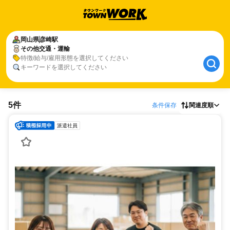
岡山県
彦崎駅
その他交通・運輸
特徴/給与/雇用形態を選択してください
キーワードを選択してください
5件
条件保存
関連度順
派遣社員