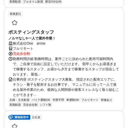
長期歓迎
フルタイム歓迎
駅近5分以内
業務委託
ポスティングスタッフ
ノルマなし✨一人で屋外作業！
株式会社One arrow
フルリモート
完全歩合制
勤務時間詳細 勤務時間は、案件ごとに決められた配布可能時間内
で、ご自身で自由に設定していただけます。 朝早くからお昼過ぎま
で稼働するスタッフ、お昼から夕方まで稼働するスタッフが混在して
おります。 最低...
仕事内容 ポスティングスタッフ大募集。 指定された配布エリアに、
チラシ・冊子を配布するお仕事です。 マニュアルに沿って一人で進
める屋外作業のため、複雑な人間関係や接客ストレスなく取り組むこ
とができます...
主婦・主夫歓迎
バイク通勤OK
学歴不問
車通勤OK
フルリモート
研修あり
長期歓迎
完全歩合制
シフト制
正社員