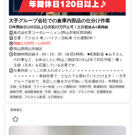
大手グループ会社での倉庫内部品の仕分け作業
◎年間休日120日以上◎月収23万円も可！土日祝休み×高時給
株式会社零コーポレーション(岡山市南区西高崎)
交通・アクセス 車／バイク／自転車 での通勤OK！
時給1,330円～1,400円
岡山県岡山市南区
勤務時間詳細 8：00～16：30 （休憩1時間） ■長期歓迎 ★お子さん
の行事など、お休みしたい時はご相談頂ければ全て対応可能！ 働く
主婦（主夫）を応援している企業です。
仕事内容 ＼＼この求人のポイント／／ ＝＝＝＝＝＝＝＝＝＝＝＝＝
＝＝＝＝＝＝ ✅単純作業で、どなたでも慣れていただけます！ ✅大手
グループ会社で、安定した働き方が可能♪ ✅完全週休2日・年間休日...
主婦・主夫歓迎
フリーター歓迎
バイク通勤OK
学歴不問
車通勤OK
固定時間制
経験不問
未経験者歓迎
午前
週払いOK
夕方
ブランクOK
交通費支給
長期歓迎
フルタイム歓迎
土日祝休み
業務委託