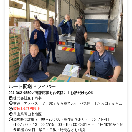
ルート配送ドライバー
086-362-0559／電話応募もお気軽に！お話だけもOK
株式会社森下商事
交通・アクセス 「迫川駅」から車で5分、バス停「七区入口」から徒
歩5分
時給1,047円以上
岡山県岡山市南区
勤務時間詳細 7：00～20：00（多少前後あり） 【シフト例】
(1)07：00～13：00 (2)15：00～19：00 ◇週1日～、1日4時間から勤
務可能 ◇休日・曜日・日数・時間なども相談...