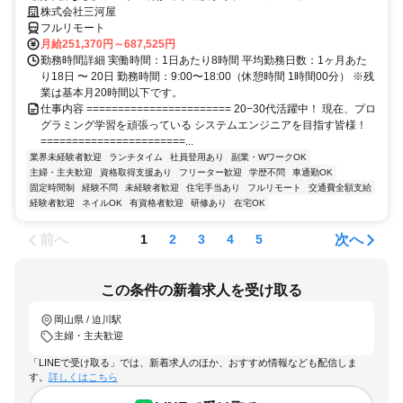
株式会社三河屋
フルリモート
月給251,370円～687,525円
勤務時間詳細 実働時間：1日あたり8時間 平均勤務日数：1ヶ月あた
り18日 〜 20日 勤務時間：9:00〜18:00（休憩時間 1時間00分） ※残
業は基本月20時間以下です。
仕事内容 ======================= 20−30代活躍中！ 現在、プロ
グラミング学習を頑張っている システムエンジニアを目指す皆様！
=======================...
業界未経験者歓迎
ランチタイム
社員登用あり
副業・WワークOK
主婦・主夫歓迎
資格取得支援あり
フリーター歓迎
学歴不問
車通勤OK
固定時間制
経験不問
未経験者歓迎
住宅手当あり
フルリモート
交通費全額支給
経験者歓迎
ネイルOK
有資格者歓迎
研修あり
在宅OK
前へ
次へ
1
2
3
4
5
この条件の新着求人を受け取る
岡山県 / 迫川駅
主婦・主夫歓迎
「LINEで受け取る」では、新着求人のほか、おすすめ情報なども配信しま
す。
詳しくはこちら