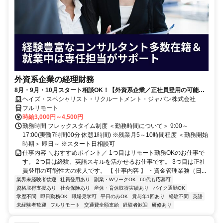
外資系企業の経理財務
8月・9月・10月スタート相談OK！【外資系企業／正社員登用の可能性
大／700万～800万／リモート勤務OK】経理財務
ヘイズ・スペシャリスト・リクルートメント・ジャパン株式会社
フルリモート
時給3,000円～4,500円
勤務時間 フレックスタイム制度 ＜勤務時間について＞ 9:00～
17:00(実働7時間00分 休憩1時間) ※残業月5～10時間程度 ＜勤務開始
時期＞ 即日～ ※スタート日相談可
仕事内容 ＼おすすめポイント／ 1つ目はリモート勤務OKのお仕事で
す。 2つ目は経験、英語スキルを活かせるお仕事です。 3つ目は正社
員登用の可能性大の求人です。 【 仕事内容 】 ・資金管理業務（日...
業界未経験者歓迎
社員登用あり
副業・WワークOK
60代も応募可
資格取得支援あり
社会保険あり
産休・育休取得実績あり
バイク通勤OK
学歴不問
即日勤務OK
職場見学可
平日のみOK
賞与年1回あり
経験不問
英語
未経験者歓迎
フルリモート
交通費全額支給
経験者歓迎
研修あり