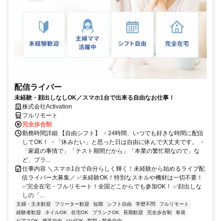
配信ライバー
未経験・顔出しなしOK／スマホ1台で出来る自由なお仕事！
株式会社Activation
フルリモート
完全歩合制
勤務時間詳細 【自由シフト】 ・24時間、いつでも好きな時間に配信
してOK！ ・「休みたい」と思った日は自由に休んで大丈夫です。 ・
「家庭の事情で」「テスト期間だから」「本業の繁忙期なので」な
ど、プラ...
仕事内容 ＼スマホ1台で自分らしく輝く！未経験から始めるライブ配
信ライバー大募集／ ✅未経験OK！特別なスキルや機材は一切不要！
✅完全在宅・フルリモート！全国どこからでも参加OK！ ✅顔出しな
しの「...
主婦・主夫歓迎
フリーター歓迎
短期
シフト自由
学歴不問
フルリモート
経験者歓迎
ネイルOK
在宅OK
ブランクOK
長期歓迎
完全歩合制
単発
ピアスOK
服装自由
ひげOK
髪型・髪色自由