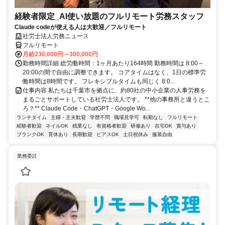
経験者限定_AI使い放題のフルリモート労務スタッフ
Claude codeが使える人は大歓迎／フルリモート
社労士法人労務ニュース
フルリモート
月給230,000円～300,000円
勤務時間詳細 総労働時間：1ヶ月あたり164時間 勤務時間は 8:00～
20:00の間で自由に調整できます。 コアタイムはなく、1日の標準労
働時間は8時間です。 フレキシブルタイムも同じく 8:0...
仕事内容 私たちは千葉市を拠点に、約80社の中小企業の人事労務を
まるごとサポートしている社労士法人です。 **他の事務所と違うとこ
ろ？** Claude Code・ChatGPT・Google Wo...
ランチタイム
主婦・主夫歓迎
学歴不問
職場見学可
転勤なし
フルリモート
経験者歓迎
ネイルOK
残業なし
有資格者歓迎
研修あり
在宅OK
賞与あり
ブランクOK
育休あり
長期歓迎
ピアスOK
土日祝休み
服装自由
業務委託