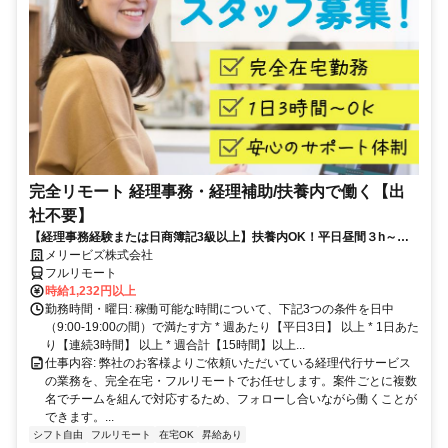
完全リモート 経理事務・経理補助/扶養内で働く【出
社不要】
【経理事務経験または日商簿記3級以上】扶養内OK！平日昼間３h～。
完全在宅で育児・介護中の方も大歓迎♪
メリービズ株式会社
フルリモート
時給1,232円以上
勤務時間・曜日: 稼働可能な時間について、下記3つの条件を日中
（9:00-19:00の間）で満たす方 * 週あたり【平日3日】 以上 * 1日あた
り【連続3時間】 以上 * 週合計【15時間】以上...
仕事内容: 弊社のお客様よりご依頼いただいている経理代行サービス
の業務を、完全在宅・フルリモートでお任せします。案件ごとに複数
名でチームを組んで対応するため、フォローし合いながら働くことが
できます。...
シフト自由
フルリモート
在宅OK
昇給あり