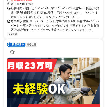
岡山県岡山市南区
勤務時間・曜日 ①7:00～12:00 ②13:30～17:00 ※週3～5日程度 ※詳
細・勤務時間希望は面接時に説明・応談といたします。 （シフトは
希望に応じて調整します） ※ダブルワークの方は、...
募集要項 職種 スーパーマーケット 惣菜の調理 雇用形態 アルバイト /
パート 仕事内容 ＼午前中のみ・午後のみのお仕事です！／ 岡山市南
区西紅陽台のリョービプラッツ灘崎店で惣菜スタッフをお任せ...
シフト制
派遣社員