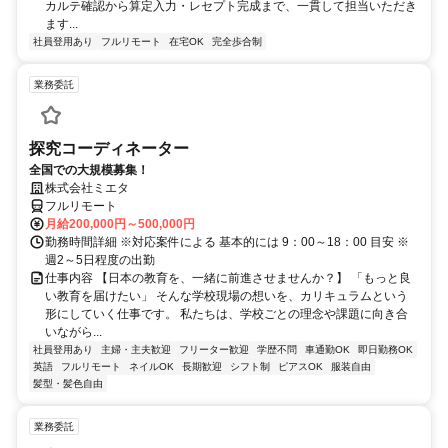
カルテ確認から算定入力・レセプト完成まで、一貫して担当いただき
ます...
社員登用あり
フルリモート
在宅OK
完全歩合制
業務委託
探究コーディネーター
全国での大規模募集！
株式会社ミエタ
フルリモート
月給200,000円～500,000円
勤務時間詳細 ※対応案件による 基本的には 9：00～18：00 目安 ※
週2～5日程度の出勤
仕事内容 【日本の教育を、一緒に前進させませんか？】 「もっと良
い教育を届けたい」 そんな学校現場の想いを、カリキュラムという
形にしていく仕事です。 私たちは、学校ごとの理念や課題に向き合
いながら...
社員登用あり
主婦・主夫歓迎
フリーター歓迎
学歴不問
車通勤OK
即日勤務OK
英語
フルリモート
ネイルOK
長期歓迎
シフト制
ピアスOK
服装自由
髪型・髪色自由
業務委託