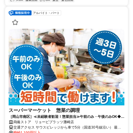
アルバイト・パート
スーパーマーケット 惣菜の調理
［岡山市南区］≪未経験者歓迎！惣菜担当≫午前のみ・午後のみOK◆週
3日～OK◆扶養内OK◆交通費支給
両備ストア リョービプラッツ灘崎店
交通アクセス サウスビレッジから車で5分（国道30号線沿い） 最寄
りのバス停は本数が少ないため、バイク・自転車・車通勤可
時給1,100円以上