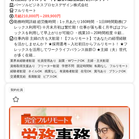
パーソルビジネスプロセスデザイン株式会社
フルリモート
月給210,000円～289,900円
勤務時間詳細 総労働時間：1ヶ月あたり160時間 ・1日8時間勤務(フ
レックス利用可) ※月末月初は繁忙期！仕事が落ち着く月半ばはフレ
ックスを利用して早上がりが可能◎ ・残業10～20時間程度 ※顧...
仕事内容 主婦の方も大歓迎！【フルリモート】であなたの経理経験
を活かしませんか？ ★採用選考～入社初日からフルリモート！ ★フ
レックスを活用してワークライフバランス抜群◎ ★主婦（夫）世代
が多く在籍...
業界未経験者歓迎
社員登用あり
副業・WワークOK
主婦・主夫歓迎
資格取得支援あり
フリーター歓迎
学歴不問
固定時間制
転勤なし
フルリモート
経験者歓迎
ネイルOK
残業なし
有資格者歓迎
在宅OK
賞与あり
ブランクOK
交通費支給
長期歓迎
ピアスOK
契約社員