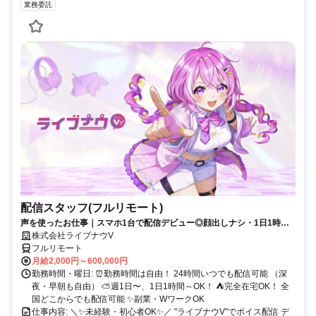
業務委託
配信スタッフ(フルリモート)
声を使ったお仕事｜スマホ1台で配信デビュー◎顔出しナシ・1日1時間
～OK♪
株式会社ライブナウV
フルリモート
月給2,000円～600,000円
勤務時間・曜日: ⏰勤務時間は自由！ 24時間いつでも配信可能 （深
夜・早朝も自由） ⛅週1日〜、1日1時間～OK！ ⛺完全在宅OK！ 全
国どこからでも配信可能 ✨副業・WワークOK
仕事内容: ＼✨未経験・初心者OK✨／ "ライブナウV"でボイス配信 デ