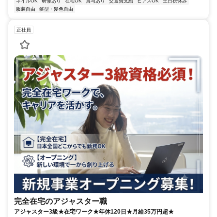
ネイルOK
研修あり
在宅OK
賞与あり
交通費支給
ピアスOK
土日祝休み
服装自由
髪型・髪色自由
正社員
完全在宅のアジャスター職
アジャスター3級★在宅ワーク★年休120日★月給35万円超★