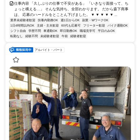
仕事内容 「久しぶりの仕事で不安がある」 「いきなり面接って、ち
ょっと構える…」 そんな気持ち、全部わかります。 だから森下商事
は、 応募のハードルをとことん下げました。 ▼ ▼ ▼ ▼ ▼ ...
業界未経験者歓迎
扶養内勤務OK
週1日からOK
副業・WワークOK
1日4時間以内OK
主婦・主夫歓迎
60代も応募可
フリーター歓迎
バイク通勤OK
シフト自由
学歴不問
車通勤OK
即日勤務OK
職場見学可
平日のみOK
転勤なし
経験不問
未経験者歓迎
午前
経験者歓迎
アルバイト・パート