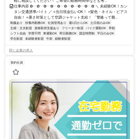
軽に相談してください！ ご希望の勤務時間帯なども考...
仕事内容 ✿┄✿┄✿┄✿┄✿┄✿┄✿┄✿┄✿┄✿ ＼ 未経験OK！カン
タン交通誘導バイト ／ ⭐当日現金払いOK！ ⭐髪色・ネイル・ピアス
自由！ ⭐暑さ対策として空調ジャケット支給！ 「警備って難...
制服あり
扶養内勤務OK
社員登用あり
週1日からOK
土日祝のみOK
主婦・主夫歓迎
資格取得支援あり
フリーター歓迎
バイク通勤OK
早朝
シフト自由
学歴不問
車通勤OK
即日勤務OK
固定時間制
平日のみOK
学生歓迎
未経験者歓迎
午前
経験者歓迎
同じ企業の求人
契約社員