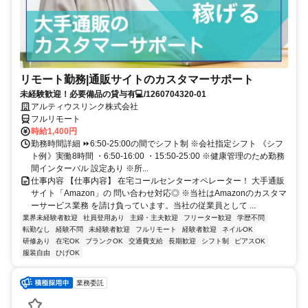
リモート勤務|通販サイトのカスタマーサポート
未経験歓迎！必要備品の貸与有💻/1260704320-01
アルティウスリンク株式会社
フルリモート
時給1,400円
勤務時間詳細 ⏩6:50-25:00の間でシフト制 ※会社指定シフト 《シフ
ト例》実働8時間 ・6:50-16:00 ・15:50-25:00 ※健康管理のため勤務
間インターバル 設定あり ※所...
仕事内容 【仕事内容】 在宅コールセンターオペレーター！ 大手通販
サイト「Amazon」の 問い合わせ対応◎ ※当社はAmazonのカスタマ
ーサービス業務 を請け負っています。当社の従業員として ...
業界未経験者歓迎
社員登用あり
主婦・主夫歓迎
フリーター歓迎
学歴不問
転勤なし
経験不問
未経験者歓迎
フルリモート
経験者歓迎
ネイルOK
研修あり
在宅OK
ブランクOK
交通費支給
長期歓迎
シフト制
ピアスOK
服装自由
ひげOK
業務委託