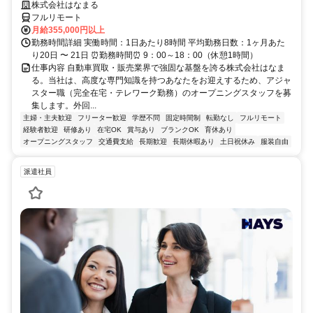
株式会社はなまる
フルリモート
月給355,000円以上
勤務時間詳細 実働時間：1日あたり8時間 平均勤務日数：1ヶ月あた
り20日 〜 21日 ⏰勤務時間⏰ 9：00～18：00（休憩1時間）
仕事内容 自動車買取・販売業界で強固な基盤を誇る株式会社はなま
る。当社は、高度な専門知識を持つあなたをお迎えするため、アジャ
スター職（完全在宅・テレワーク勤務）のオープニングスタッフを募
集します。外回...
主婦・主夫歓迎
フリーター歓迎
学歴不問
固定時間制
転勤なし
フルリモート
経験者歓迎
研修あり
在宅OK
賞与あり
ブランクOK
育休あり
オープニングスタッフ
交通費支給
長期歓迎
長期休暇あり
土日祝休み
服装自由
派遣社員