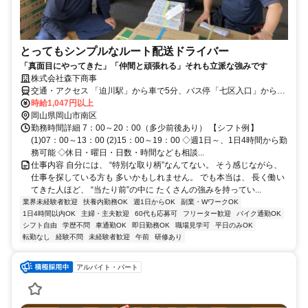
とってもシンプルなルート配送ドライバー
「真面目にやってきた」「仲間と頑張れる」それも立派な強みです
株式会社森下商事
交通・アクセス 「迫川駅」から車で5分、バス停「七区入口」から徒
歩5分
時給1,047円以上
岡山県岡山市南区
勤務時間詳細 7：00～20：00（多少前後あり） 【シフト例】
(1)07：00～13：00 (2)15：00～19：00 ◇週1日～、1日4時間から勤
務可能 ◇休日・曜日・日数・時間なども相談...
仕事内容 自分には、 “特別な取り柄”なんてない。 そう感じながら、
仕事を探している方も 多いかもしれません。 でも本当は、 長く働い
てきた人ほど、 “当たり前”の中に たくさんの強みを持ってい...
業界未経験者歓迎
扶養内勤務OK
週1日からOK
副業・WワークOK
1日4時間以内OK
主婦・主夫歓迎
60代も応募可
フリーター歓迎
バイク通勤OK
シフト自由
学歴不問
車通勤OK
即日勤務OK
職場見学可
平日のみOK
転勤なし
経験不問
未経験者歓迎
午前
研修あり
アルバイト・パート