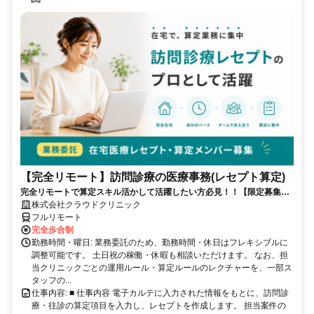
【完全リモート】訪問診療の医療事務(レセプト算定)
完全リモートで算定スキル活かして活躍したい方必見！！【限定募集】
完全リモート｜在宅医療レセプト算定（成果報酬型／業務委託）
株式会社クラウドクリニック
フルリモート
完全歩合制
勤務時間・曜日: 業務委託のため、勤務時間・休日はフレキシブルに
調整可能です。 土日祝の稼働・休暇も相談いただけます。 なお、担
当クリニックごとの運用ルール・算定ルールのレクチャーを、一部ス
タッフの...
仕事内容: ■ 仕事内容 電子カルテに入力された情報をもとに、訪問診
療・往診の算定項目を入力し、レセプトを作成します。 担当案件の