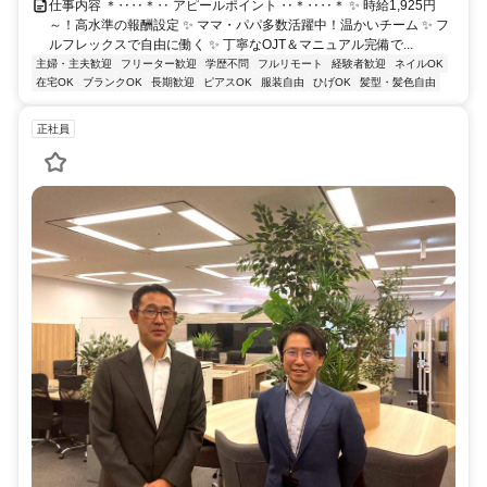
仕事内容 ＊‥‥＊‥ アピールポイント ‥＊‥‥＊ ✨ 時給1,925円
～！高水準の報酬設定 ✨ ママ・パパ多数活躍中！温かいチーム ✨ フ
ルフレックスで自由に働く ✨ 丁寧なOJT＆マニュアル完備で...
主婦・主夫歓迎
フリーター歓迎
学歴不問
フルリモート
経験者歓迎
ネイルOK
在宅OK
ブランクOK
長期歓迎
ピアスOK
服装自由
ひげOK
髪型・髪色自由
正社員