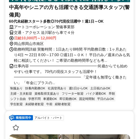
中高年やシニアの方も活躍できる交通誘導スタッフ(警
備員)
60代未経験スタート多数◎70代現役活躍中！週1日～OK
アートコーポレーション 警備事業部
交通・アクセス 迫川駅から車で４分
日給10,000円～12,000円
岡山県岡山市南区
勤務時間詳細 実働時間：1日あたり8時間 平均勤務日数：1ヶ月あた
り4日 〜 22日 8:00～17:00 ◎週1日～ＯＫ！ 平日のみ／週末のみも気
軽に相談してください！ ご希望の勤務時間帯なども考...
仕事内容 ━━━━━━━━━━━━━━━━━━ 何歳からでも始め
やすい仕事です。 70代の現役スタッフも活躍中！
━━━━━━━━━━━━━━━━━━ 「定年後も無理なく働きた
い」 「年金にプラスの...
制服あり
扶養内勤務OK
社員登用あり
週1日からOK
土日祝のみOK
主婦・主夫歓迎
資格取得支援あり
フリーター歓迎
バイク通勤OK
早朝
シフト自由
学歴不問
車通勤OK
即日勤務OK
固定時間制
平日のみOK
学生歓迎
未経験者歓迎
午前
経験者歓迎
アルバイト・パート