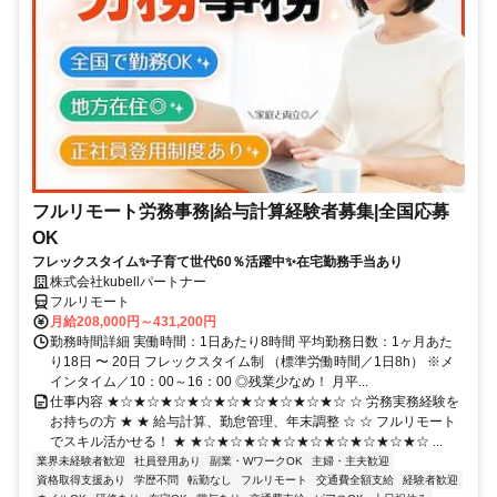
フルリモート労務事務|給与計算経験者募集|全国応募
OK
フレックスタイム✨子育て世代60％活躍中✨在宅勤務手当あり
株式会社kubellパートナー
フルリモート
月給208,000円～431,200円
勤務時間詳細 実働時間：1日あたり8時間 平均勤務日数：1ヶ月あた
り18日 〜 20日 フレックスタイム制 （標準労働時間／1日8h） ※メ
インタイム／10：00～16：00 ◎残業少なめ！ 月平...
仕事内容 ★☆★☆★☆★☆★☆★☆★☆★☆★☆ ☆ 労務実務経験を
お持ちの方 ★ ★ 給与計算、勤怠管理、年末調整 ☆ ☆ フルリモート
でスキル活かせる！ ★ ★☆★☆★☆★☆★☆★☆★☆★☆★☆ ...
業界未経験者歓迎
社員登用あり
副業・WワークOK
主婦・主夫歓迎
資格取得支援あり
学歴不問
転勤なし
フルリモート
交通費全額支給
経験者歓迎