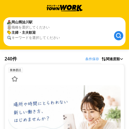
岡山県
迫川駅
職種を選択してください
主婦・主夫歓迎
キーワードを選択してください
240件
条件保存
関連度順
業務委託