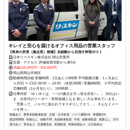
キレイと安心を届けるオフィス用品の営業スタッフ
【将来の所長（拠点長）候補】未経験から目指す幹部ポスト
日本リースキン株式会社 岡山営業所
交通・アクセス JR備前西市駅から車5分
月給220,000円～350,000円
岡山県岡山市南区
勤務時間詳細 実働時間：1日あたり8時間 平均勤務日数：1ヶ月あた
り20日 〜 23日 09:00 ～ 18:00 （休憩1時間 / 実働8時間） ※平均所定
労働時間（1か月当たり）: 160時間 ...
仕事内容 「ゆくゆくは、一つの拠点を引っ張る存在へ。」 当社はい
ま、次世代のリーダー・幹部候補となる 新しい力を求めています。
「営業って、ノルマに追われてギスギスしてそう…」 そんなイメー
ジを持っ...
制服あり
業界未経験者歓迎
主婦・主夫歓迎
バイク通勤OK
車通勤OK
固定時間制
転勤なし
経験不問
未経験者歓迎
午前
経験者歓迎
残業なし
夕方
賞与あり
育休あり
交通費支給
長期歓迎
長期休暇あり
土日祝休み