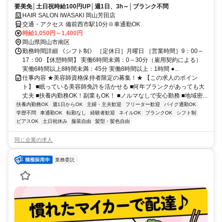
要美免│土日祝時給100円UP│週1日、3h～│ブランク不問
HAIR SALON IWASAKI 岡山芳田店
交通・アクセス 備前西市駅10分※車通勤OK
時給1,050円～1,400円
岡山県岡山市南区
勤務時間詳細 《シフト制》 ［定休日］月曜日 ［営業時間］9：00～
17：00 【休憩時間】 実働6時間未満：0～30分（雇用契約による）
実働6時間以上8時間未満：45分 実働8時間以上：1時間 ●...
仕事内容 ★美容師資格保持者限定の募集！★ 【この求人のポイン
ト】 ■眠っている美容師免許を活かせる ■何年ブランクがあっても大
丈夫 ■扶養内勤務OK！副業もOK！ ■ノルマなしで安心勤務 ■地域密...
扶養内勤務OK
週1日からOK
主婦・主夫歓迎
フリーター歓迎
バイク通勤OK
学歴不問
車通勤OK
転勤なし
経験者歓迎
ネイルOK
ブランクOK
シフト制
ピアスOK
土日祝休み
服装自由
髪型・髪色自由
同じ企業の求人
業務委託