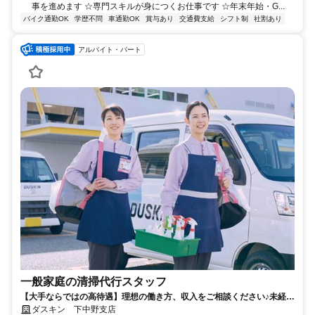
事を進めます ☆専門スキルが身につくお仕事です ☆年末年始・G...
バイク通勤OK
学歴不問
車通勤OK
賞与あり
交通費支給
シフト制
社割あり
アルバイト・パート
一般家庭の清掃代行スタッフ
【大手ならではの高待遇】理想の働き方、収入をご相談ください♪未経験
歓迎！現在、女性スタッフが多数活躍している職場です！ ペアでの訪問
ダスキン 下中野支店