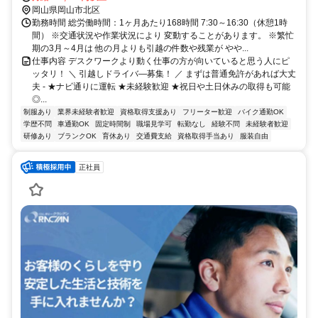
岡山県岡山市北区
勤務時間 総労働時間：1ヶ月あたり168時間 7:30～16:30（休憩1時
間） ※交通状況や作業状況により 変動することがあります。 ※繁忙
期の3月～4月は 他の月よりも引越の件数や残業が やや...
仕事内容 デスクワークより動く仕事の方が向いていると思う人にピ
ッタリ！ ＼ 引越しドライバ―募集！ ／ まずは普通免許があれば大丈
夫 - ★ナビ通りに運転 ★未経験歓迎 ★祝日や土日休みの取得も可能
◎...
制服あり
業界未経験者歓迎
資格取得支援あり
フリーター歓迎
バイク通勤OK
学歴不問
車通勤OK
固定時間制
職場見学可
転勤なし
経験不問
未経験者歓迎
研修あり
ブランクOK
育休あり
交通費支給
資格取得手当あり
服装自由
正社員