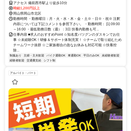
＆研修もあり先輩と一緒に伺いますので未経験者でも大丈夫です。私達
アクセス 備前西市駅より徒歩10分
と一緒に楽しく働きませんか。
時給1,200円以上
岡山県岡山市北区
勤務時間 ・勤務曜日：月・火・水・木・金・土※・日※・祝※ 注釈
内容については下記コメントを参照下さい。 ・勤務時間： [1] 09:00
～16:00 ・最低勤務日数（週）：3日 扶養内勤務も可...
仕事内容 ■求人のおすすめPoint ☆知名度バツグンのダスキンでお仕
事 ☆未経験OK！研修＆サポート体制充実！ ☆チームで取り組むため
チームワーク抜群 ☆ご家族都合の急なお休みも対応可能 ☆扶養控
除...
制服あり
主婦・主夫歓迎
バイク通勤OK
車通勤OK
平日のみOK
未経験者歓迎
経験者歓迎
交通費支給
シフト制
アルバイト・パート