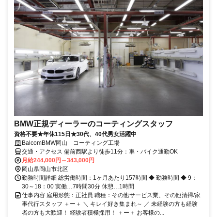
BMW正規ディーラーのコーティングスタッフ
資格不要★年休115日★30代、40代男女活躍中
BalcomBMW岡山 コーティング工場
交通・アクセス 備前西駅より徒歩11分：車・バイク通勤OK
月給244,000円～343,000円
岡山県岡山市北区
勤務時間詳細 総労働時間：1ヶ月あたり157時間 ◆ 勤務時間 ◆ 9：
30～18：00 実働…7時間30分 休憩…1時間
仕事内容 雇用形態：正社員 職種：その他サービス業、その他清掃/家
事代行スタッフ ＋ー＋ ＼ キレイ好き集まれ～ ／ 未経験の方も経験
者の方も大歓迎！ 経験者積極採用！ ＋ー＋ お客様の...