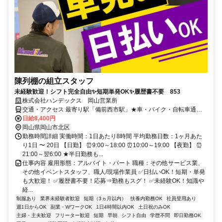
陳列棚の組立スタッフ
未経験歓迎！シフト完全自由✨短期単発OK✨履歴書不要 853
株式会社ハンデックス 岡山営業所
交通・アクセス 最寄り駅「備前西市駅」★車・バイク・自転車通勤
可能
日給8,400円
岡山県岡山市北区
勤務時間詳細 実働時間：1日あたり8時間 平均勤務日数：1ヶ月あた
り1日 〜 20日 【日勤】 ⏰9:00～18:00 ⏰10:00～19:00 【夜勤】 ⏰
21:00～翌6:00 ★半日勤務も...
仕事内容 雇用形態：アルバイト・パート 職種：その他サービス業、
その他イベントスタッフ、職人/現場作業員 ✅日払いOK！短期・単発
も大歓迎！ ✅履歴書不要！応募⇒勤務もスグ！ ✅未経験OK！知識や
経...
制服あり
業界未経験者歓迎
短期（3ヵ月以内）
扶養内勤務OK
社員登用あり
週1日からOK
副業・WワークOK
1日4時間以内OK
土日祝のみOK
主婦・主夫歓迎
フリーター歓迎
短期
早朝
シフト自由
学歴不問
即日勤務OK