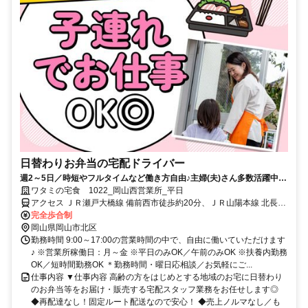
日替わりお弁当の宅配ドライバー
週2～5日／時短やフルタイムなど働き方自由♪主婦(夫)さん多数活躍中！
サポート体制バッチリなのでお子さんの行事でのお休みなども取りやす
ワタミの宅食 1022_岡山西営業所_平日
い◎
アクセス ＪＲ瀬戸大橋線 備前西市徒歩約20分、ＪＲ山陽本線 北長瀬
南口徒歩約22分、ＪＲ瀬戸大橋線 大元東口徒歩約35分
完全歩合制
岡山県岡山市北区
勤務時間 9:00～17:00の営業時間の中で、自由に働いていただけます
♪ ※営業所稼働日：月～金 ※平日のみOK／午前のみOK ※扶養内勤務
OK／短時間勤務OK ＊勤務時間・曜日応相談／お気軽にご...
仕事内容 ▼仕事内容 高齢の方をはじめとする地域のお宅に日替わり
のお弁当等をお届け・販売する宅配スタッフ業務をお任せします◎
◆再配達なし！固定ルート配送なので安心！ ◆売上ノルマなし／も