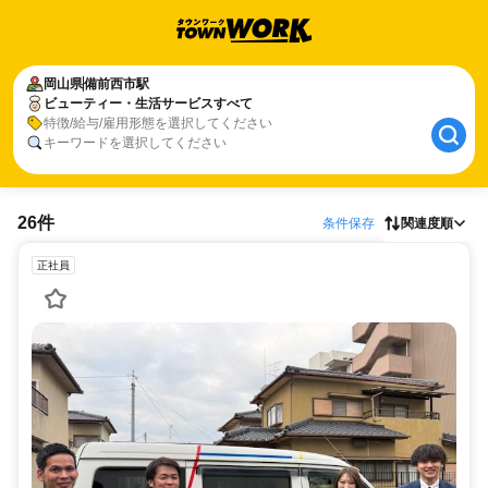
岡山県
備前西市駅
ビューティー・生活サービスすべて
特徴/給与/雇用形態を選択してください
キーワードを選択してください
26件
条件保存
関連度順
正社員