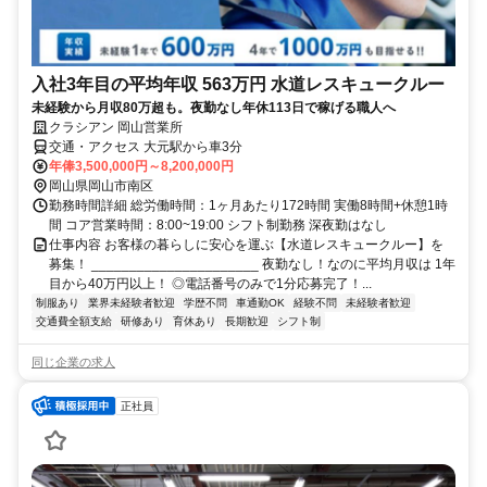
入社3年目の平均年収 563万円 水道レスキュークルー
未経験から月収80万超も。夜勤なし年休113日で稼げる職人へ
クラシアン 岡山営業所
交通・アクセス 大元駅から車3分
年俸3,500,000円～8,200,000円
岡山県岡山市南区
勤務時間詳細 総労働時間：1ヶ月あたり172時間 実働8時間+休憩1時
間 コア営業時間：8:00~19:00 シフト制勤務 深夜勤はなし
仕事内容 お客様の暮らしに安心を運ぶ【水道レスキュークルー】を
募集！ ______________________ 夜勤なし！なのに平均月収は 1年
目から40万円以上！ ◎電話番号のみで1分応募完了！...
制服あり
業界未経験者歓迎
学歴不問
車通勤OK
経験不問
未経験者歓迎
交通費全額支給
研修あり
育休あり
長期歓迎
シフト制
同じ企業の求人
正社員