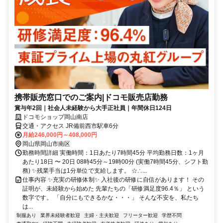
携帯販売窓口でのご案内|ドコモ販売店勤務
賞与年2回｜社会人未経験から大手正社員｜年間休日124日
ドコモショップ岡山南店
交通・アクセス JR備前西市駅車6分
月給246,000円～408,000円
岡山県岡山市南区
勤務時間詳細 実働時間：1日あたり7時間45分 平均勤務日数：1ヶ月
あたり18日 〜 20日 08時45分～19時00分 (実働7時間45分、シフト勤
務) ✨残業手当は1分単位で支給します。 ☆∴...
仕事内容 ✨充実の研修体制✨ 入社後の研修に自信があります！ その
証明が、未経験から始めた 先輩たちの「研修満足度96.4％」 という
数字です。 「自分にもできるかな・・・」 そんな不安を、私たち
は...
制服あり
業界未経験者歓迎
主婦・主夫歓迎
フリーター歓迎
学歴不問