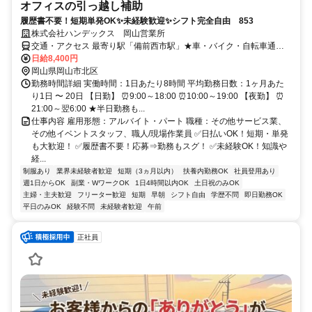
オフィスの引っ越し補助
履歴書不要！短期単発OK✨未経験歓迎✨シフト完全自由 853
株式会社ハンデックス 岡山営業所
交通・アクセス 最寄り駅「備前西市駅」★車・バイク・自転車通勤
可能
日給8,400円
岡山県岡山市北区
勤務時間詳細 実働時間：1日あたり8時間 平均勤務日数：1ヶ月あた
り1日 〜 20日 【日勤】 ⏰9:00～18:00 ⏰10:00～19:00 【夜勤】 ⏰
21:00～翌6:00 ★半日勤務も...
仕事内容 雇用形態：アルバイト・パート 職種：その他サービス業、
その他イベントスタッフ、職人/現場作業員 ✅日払いOK！短期・単発
も大歓迎！ ✅履歴書不要！応募⇒勤務もスグ！ ✅未経験OK！知識や
経...
制服あり
業界未経験者歓迎
短期（3ヵ月以内）
扶養内勤務OK
社員登用あり
週1日からOK
副業・WワークOK
1日4時間以内OK
土日祝のみOK
主婦・主夫歓迎
フリーター歓迎
短期
早朝
シフト自由
学歴不問
即日勤務OK
平日のみOK
経験不問
未経験者歓迎
午前
正社員