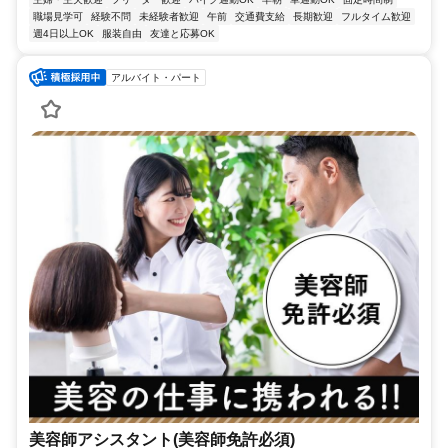
職場見学可
経験不問
未経験者歓迎
午前
交通費支給
長期歓迎
フルタイム歓迎
週4日以上OK
服装自由
友達と応募OK
アルバイト・パート
美容師アシスタント(美容師免許必須)