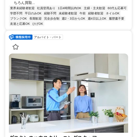
ちろん買取...
業界未経験者歓迎
社員登用あり
1日4時間以内OK
主婦・主夫歓迎
60代も応募可
学歴不問
平日のみOK
経験不問
未経験者歓迎
午前
経験者歓迎
ネイルOK
ブランクOK
長期歓迎
完全歩合制
週2・3日からOK
週4日以上OK
履歴書不要
友達と応募OK
ひげOK
アルバイト・パート