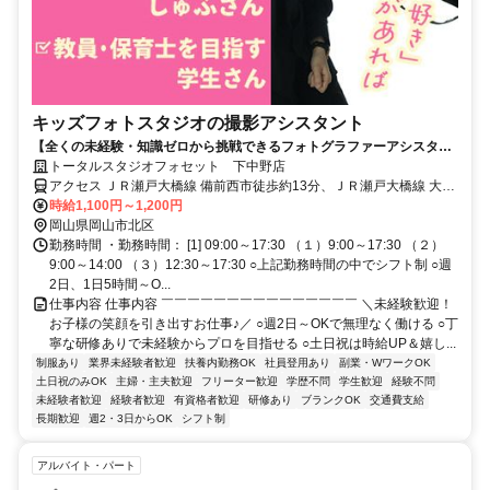
キッズフォトスタジオの撮影アシスタント
【全くの未経験・知識ゼロから挑戦できるフォトグラファーアシスタン
ト】笑顔をつくるやりがいのある仕事/週2日～OK/土日祝は時給UP/履歴
トータルスタジオフォセット 下中野店
書不要
アクセス ＪＲ瀬戸大橋線 備前西市徒歩約13分、ＪＲ瀬戸大橋線 大元
東口徒歩約17分、ＪＲ山陽本線 北長瀬南口徒歩約35分
時給1,100円～1,200円
岡山県岡山市北区
勤務時間 ・勤務時間： [1] 09:00～17:30 （１）9:00～17:30 （２）
9:00～14:00 （３）12:30～17:30 ○上記勤務時間の中でシフト制 ○週
2日、1日5時間～O...
仕事内容 仕事内容 ￣￣￣￣￣￣￣￣￣￣￣￣￣￣￣ ＼未経験歓迎！
お子様の笑顔を引き出すお仕事♪／ ○週2日～OKで無理なく働ける ○丁
寧な研修ありで未経験からプロを目指せる ○土日祝は時給UP＆嬉し...
制服あり
業界未経験者歓迎
扶養内勤務OK
社員登用あり
副業・WワークOK
土日祝のみOK
主婦・主夫歓迎
フリーター歓迎
学歴不問
学生歓迎
経験不問
未経験者歓迎
経験者歓迎
有資格者歓迎
研修あり
ブランクOK
交通費支給
長期歓迎
週2・3日からOK
シフト制
アルバイト・パート