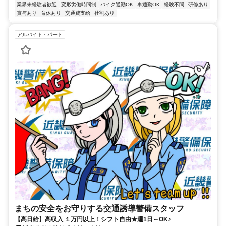
業界未経験者歓迎
変形労働時間制
バイク通勤OK
車通勤OK
経験不問
研修あり
賞与あり
育休あり
交通費支給
社割あり
アルバイト・パート
まちの安全をお守りする交通誘導警備スタッフ
【高日給】高収入 １万円以上！シフト自由★週1日～OK♪