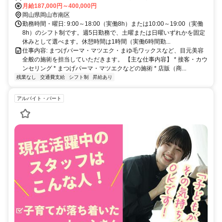
能です。最寄り駅・バス停などの詳細なアクセス情報は面接時にご案
月給187,000円～400,000円
内いたします。
岡山県岡山市南区
勤務時間・曜日: 9:00～18:00（実働8h）または10:00～19:00（実働
8h）のシフト制です。週5日勤務で、土曜または日曜いずれかを固定
休みとして選べます。休憩時間は1時間（実働6時間勤...
仕事内容: まつげパーマ・マツエク・まゆ毛ワックスなど、目元美容
全般の施術を担当していただきます。 【主な仕事内容】 * 接客・カウ
ンセリング * まつげパーマ・マツエクなどの施術 * 店販（商...
残業なし
交通費支給
シフト制
昇給あり
アルバイト・パート