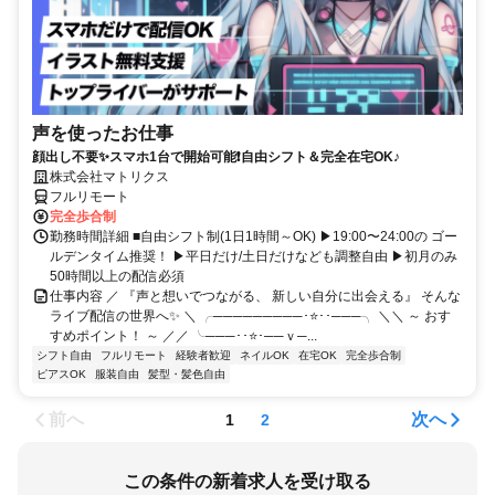
声を使ったお仕事
顔出し不要✨スマホ1台で開始可能❗自由シフト＆完全在宅OK♪
株式会社マトリクス
フルリモート
完全歩合制
勤務時間詳細 ■自由シフト制(1日1時間～OK) ▶19:00〜24:00の ゴー
ルデンタイム推奨！ ▶平日だけ/土日だけなども調整自由 ▶初月のみ
50時間以上の配信必須
仕事内容 ／ 『声と想いでつながる、 新しい自分に出会える』 そんな
ライブ配信の世界へ✨ ＼ ╭─────────･⭐･･───╮ ＼＼ ～ おす
すめポイント！ ～ ／／ ╰───･･⭐･──ｖ─...
シフト自由
フルリモート
経験者歓迎
ネイルOK
在宅OK
完全歩合制
ピアスOK
服装自由
髪型・髪色自由
前へ
次へ
1
2
この条件の新着求人を受け取る