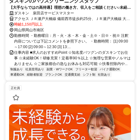
ダスキンのハウスクリーニングスタッフ
【大手ならではの高待遇】理想の働き方、収入をご相談ください♪未経験
歓迎！
ダスキン 泉田店サービスマスター
アクセス ＪＲ瀬戸大橋線 備前西市徒歩約25分、ＪＲ瀬戸大橋線 大元
東口徒歩約35分、岡山電軌清輝橋線 清輝橋徒歩約40分 備前西市(ＪＲ
時給1,150円以上
瀬戸大橋線)(約24分)
岡山県岡山市南区
勤務時間 ・勤務曜日：月・火・水・木・金・土※・日※・祝※ 注釈
内容については下記コメントを参照下さい。 ・勤務時間： [1] 09:00
～17:00 [2] 09:00～12:30 [3] 13:...
仕事内容 ■求人のおすすめPoint ☆知名度バツグンのダスキンでお仕
事 ☆未経験OK！研修充実！定着率90％以上 ☆無理な営業やノルマは
ありません ☆ご家族都合の急なお休みも対応可能 ☆扶養控除内や...
制服あり
社員登用あり
副業・WワークOK
フリーター歓迎
バイク通勤OK
車通勤OK
経験者歓迎
ブランクOK
交通費支給
シフト制
社割あり
正社員