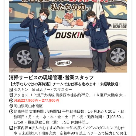
清掃サービスの現場管理･営業スタッフ
【大手ならではの高待遇】チームでお仕事を進めます！未経験歓迎！
ダスキン 泉田店サービスマスター
アクセス ＪＲ瀬戸大橋線 備前西市徒歩約25分、ＪＲ瀬戸大橋線 大元
東口徒歩約35分、岡山電軌清輝橋線 清輝橋徒歩約40分 備前西市(ＪＲ
月給227,900円～277,900円
瀬戸大橋線)(約24分)
岡山県岡山市南区
勤務時間 実働時間：8時間/日 平均勤務日数：1ヶ月あたり20日 ・勤
務曜日：月・火・水・木・金・土・日・祝 ・勤務時間： [1] 08:50～
17:50 ・最低勤務日数（週）：5日 休憩時間...
仕事内容 ■求人のおすすめPoint ☆知名度バツグンのダスキンでお仕
事 ☆未経験OK！研修充実！定着率90％以上 ☆チームで協力してお仕