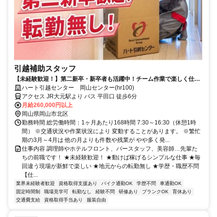
引越補助スタッフ
【未経験歓迎！】第二新卒・新卒者も活躍中！チーム作業で楽しく仕事
ができる引越スタッフ募集！
ハート引越センター 岡山センター(hr100)
アクセス JR大元駅より バス 平田口 徒歩6分
月給260,000円以上
岡山県岡山市北区
勤務時間 総労働時間：1ヶ月あたり168時間 7:30～16:30（休憩1時
間） ※交通状況や作業状況により 変動することがあります。 ※繁忙
期の3月～4月は 他の月よりも件数や残業が やや多く発...
仕事内容 調理師やホテルフロント、バースタッフ、美容師…先輩た
ちの前職です！ ★未経験歓迎！ ★動けば稼げるシンプルな仕事 ★毎
回違う現場が新鮮で楽しい ★地元からの転勤無し ★学歴・職歴不問
【仕...
業界未経験者歓迎
資格取得支援あり
バイク通勤OK
学歴不問
車通勤OK
固定時間制
職場見学可
転勤なし
経験不問
研修あり
ブランクOK
育休あり
交通費支給
資格取得手当あり
服装自由