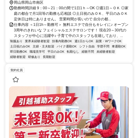
岡山県岡山市南区
勤務時間詳細 9：00～21：00の間で1日1ｈ～OK ◎週1日～ＯＫ ◎家
庭の都合で月1回等の勤務も応相談 ◎土日祝のみＯＫ、平日のみＯＫ
定休日は特にありません。 営業時間が長いので 自分の都...
仕事内容 ＜1日1h～勤務可＞ 無料エステで自分もキレイに♪ オープン
3周年のきれいな フェイシャルエステサロンです！ 現在20～30代の
スタッフが中心に活躍中♪ 子育て中のスタッフも在籍しており、...
制服あり
業界未経験者歓迎
扶養内勤務OK
週1日からOK
副業・WワークOK
土日祝のみOK
主婦・主夫歓迎
バイク通勤OK
シフト自由
学歴不問
車通勤OK
即日勤務OK
職場見学可
平日のみOK
転勤なし
経験不問
未経験者歓迎
経験者歓迎
研修あり
長期歓迎
契約社員