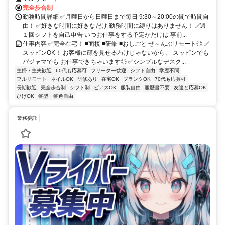
完全歩合制
勤務時間詳細 ✅月曜日から日曜日まで毎日 9:30～20:00の間で時間自
由！ ✅好きな時間に好きなだけ 勤務時間に縛りはありません！ ✅週
１回シフトを自己申告 いつお仕事をする予定かだけは 事前...
仕事内容 ✅完全在宅！ ■面接 ■研修 ■おしごと ぜ～んぶリモート◎ ✅
スッピンOK！ お客様に顔を見せるわけじゃないから、 スッピンでも
パジャマでも お仕事できちゃいます◎ ✅シンプルなデスク...
主婦・主夫歓迎
60代も応募可
フリーター歓迎
シフト自由
学歴不問
フルリモート
ネイルOK
研修あり
在宅OK
ブランクOK
70代も応募可
長期歓迎
完全歩合制
シフト制
ピアスOK
服装自由
履歴書不要
友達と応募OK
ひげOK
髪型・髪色自由
業務委託