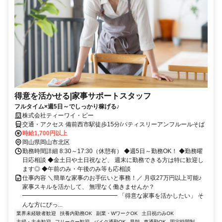
得意を活かせる|家事サポートスタッフ
フルタイム×週5日～でしっかり稼げる♪
株式会社ティーワイ・ピー
交通・アクセス 備前西市駅徒歩15分/パティスリーアンフルールそば
時給1,700円以上
岡山県岡山市北区
勤務時間詳細 8:30～17:30（休憩有） ◆週5日～勤務OK！ ◆勤務曜
日応相談 ◆金土日や土日祝など、 週末に勤務できる方は特に歓迎し
ます◎ ◆午前のみ・午後のみ等も応相談
仕事内容 ＼簡単な家事のお手伝いと事務！／ 月収27万円以上可能♪
家事スキルを活かして、 無理なく働きませんか？
━━━━━━━━━━━━━━━━ 「得意な家事を活かしたい」 そ
んな方にぴっ...
業界未経験者歓迎
扶養内勤務OK
副業・WワークOK
土日祝のみOK
主婦・主夫歓迎
フリーター歓迎
バイク通勤OK
早朝
車通勤OK
固定時間制