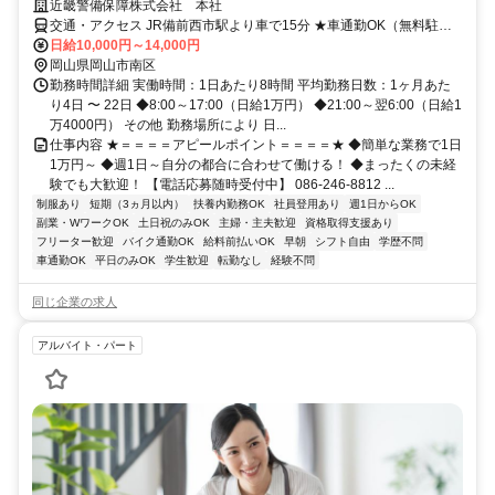
近畿警備保障株式会社 本社
交通・アクセス JR備前西市駅より車で15分 ★車通勤OK（無料駐車
場）
日給10,000円～14,000円
岡山県岡山市南区
勤務時間詳細 実働時間：1日あたり8時間 平均勤務日数：1ヶ月あた
り4日 〜 22日 ◆8:00～17:00（日給1万円） ◆21:00～翌6:00（日給1
万4000円） その他 勤務場所により 日...
仕事内容 ★＝＝＝＝アピールポイント＝＝＝＝★ ◆簡単な業務で1日
1万円～ ◆週1日～自分の都合に合わせて働ける！ ◆まったくの未経
験でも大歓迎！ 【電話応募随時受付中】 086-246-8812 ...
制服あり
短期（3ヵ月以内）
扶養内勤務OK
社員登用あり
週1日からOK
副業・WワークOK
土日祝のみOK
主婦・主夫歓迎
資格取得支援あり
フリーター歓迎
バイク通勤OK
給料前払いOK
早朝
シフト自由
学歴不問
車通勤OK
平日のみOK
学生歓迎
転勤なし
経験不問
同じ企業の求人
アルバイト・パート