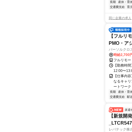
長期
産休・育
交通費支給
育
同じ企業の求人
【フルリモ
PMO・アシ)
パーソルクロ
時給2,700
フルリモー
【勤務時間】
12:00〜13:
【仕事内容
なるキャリ
ートワーク 
長期
産休・育
交通費支給
駅
派遣
【新規開発
_LTCR54
レバテック株