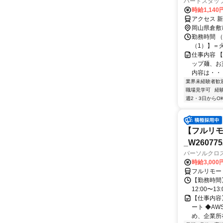
ハートスタッ
時給1,140
アクセス 
岡山県倉敷
勤務時間 （1
（1）】＝
仕事内容 
ップ麺、お
内容は・・・
業界未経験者歓
職場見学可
経
週2・3日からO
【フルリモ
_W260775
パーソルクロ
時給3,000
フルリモー
【勤務時間】
12:00〜13:
【仕事内容
ート ◆A
め、企業所