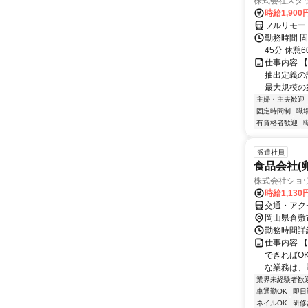
株式会社スタッ
時給1,90
フルリモー
勤務時間 固定
45分 休憩
仕事内容 【
抽出定義の
最大規模の案
主婦・主夫歓迎
固定時間制
職
有資格者歓迎
派遣社員
食品会社(
株式会社ショ
時給1,13
交通・アク
岡山県倉敷
勤務時間詳細 
仕事内容 
できればO
な業務は、
業界未経験者歓
車通勤OK
即日
ネイルOK
研修