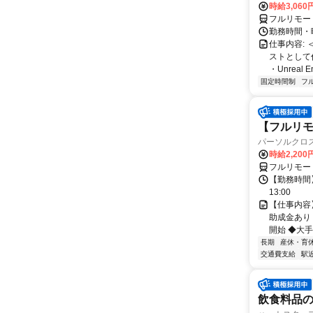
時給3,06
フルリモー
勤務時間・曜
仕事内容:
ストとして
・Unreal 
固定時間制
フ
【フルリモ
パーソルクロ
時給2,200
フルリモー
【勤務時間】
13:00
【仕事内容
助成金あり
開始 ◆大手
長期
産休・育
交通費支給
駅
飲食料品