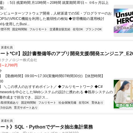
）：5日 残業時間:月10時間～20時間 就業期間:即日～ ※6ヶ月以上
...
コンピューターソフトウェア開発，人材派遣でのSE・プログラマーのお
cOPSのVR/CC機能を利用した脆弱性の検知 ◆管理機能の運用検討
iptを使用したBusi...
学歴不問
固定時間制
フルリモート
交通費全額支給
在宅OK
ブランクOK
派遣社員
ート*C#】設計書整備等のアプリ開発支援/開発エンジニア_E260
ステクノロジー株式会社
円～2,700円
ト
 【勤務時間】09:00〜17:30(実働時間07時間30分) 【休憩時間】
00
】 ＼この求人のおすすめポイント／ ◆フルリモートワーク ◆C#
Frameworkを中心としたWebシステムの設計に携われる ◆既存システムの
書作成まで担当でき、設計ス...
休取得実績あり
固定時間制
フルリモート
社会保険完備
在宅OK
育休あり
近5分以内
育児サポートあり
派遣社員
ート》SQL・Pythonでデータ抽出集計業務