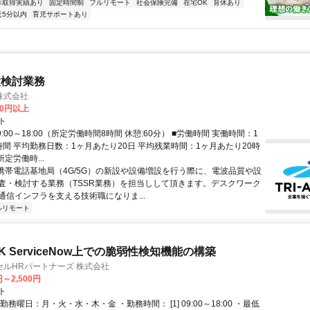
休取得実績あり
固定時間制
フルリモート
社会保険完備
在宅OK
育休あり
近5分以内
育児サポートあり
置検討業務
株式会社
60円以上
ト
9:00～18:00（所定労働時間8時間 休憩:60分） ■労働時間 実働時間：1
時間 平均勤務日数：1ヶ月あたり20日 平均残業時間：1ヶ月あたり20時
所定労働時...
 携帯電話基地局（4G/5G）の新設や設備増設を行う際に、電波品質や設
査・検討する業務（TSSR業務）を担当しして頂きます。デスクワーク
通信インフラを支える技術職になりま...
ルリモート
 ServiceNow上での脆弱性検知機能の構築
ルHRパートナーズ 株式会社
円～2,500円
ト
勤務曜日：月・火・水・木・金 ・勤務時間： [1] 09:00～18:00 ・最低