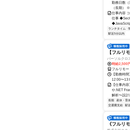
勤務日数（週
（長期） ※契
仕事内容 
仕事 ◆Se
◆JavaScr
ランチタイム
駅近5分以内
【フルリモ
パーソルクロ
時給2,500
フルリモー
【勤務時間】
12:00〜13:
【仕事内容
や.NET 
解析〜設計
長期
産休・育
交通費支給
駅
《フルリモ