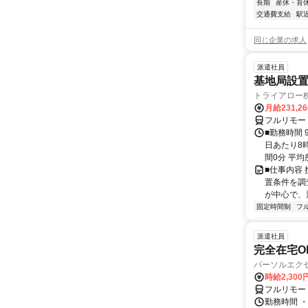
長期
産休・育
交通費支給
駅
同じ企業の求人
派遣社員
基地局設
トライアロー
月給231,2
フルリモー
■勤務時間 
日あたり8
間0分 平均
■仕事内容
置条件を調
が中心で、
固定時間制
フ
派遣社員
完全在宅OK
パーソルエクセ
時給2,300
フルリモー
勤務時間 ・