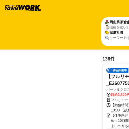
岡山県
新倉
職種を選択
派遣社員
キーワード
138件
【フルリモ
_E260775
パーソルクロ
時給2,800
フルリモー
【勤務時間】
13:00 
【仕事内容
め（10時
まいの方もお