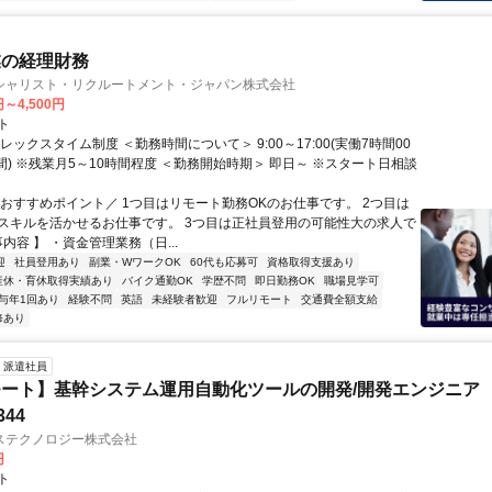
業の経理財務
シャリスト・リクルートメント・ジャパン株式会社
円～4,500円
ト
レックスタイム制度 ＜勤務時間について＞ 9:00～17:00(実働7時間00
間) ※残業月5～10時間程度 ＜勤務開始時期＞ 即日～ ※スタート日相談
＼おすすめポイント／ 1つ目はリモート勤務OKのお仕事です。 2つ目は
スキルを活かせるお仕事です。 3つ目は正社員登用の可能性大の求人で
事内容 】 ・資金管理業務（日...
迎
社員登用あり
副業・WワークOK
60代も応募可
資格取得支援あり
産休・育休取得実績あり
バイク通勤OK
学歴不問
即日勤務OK
職場見学可
与年1回あり
経験不問
英語
未経験者歓迎
フルリモート
交通費全額支給
修あり
派遣社員
ート】基幹システム運用自動化ツールの開発/開発エンジニア
344
ステクノロジー株式会社
円
ト