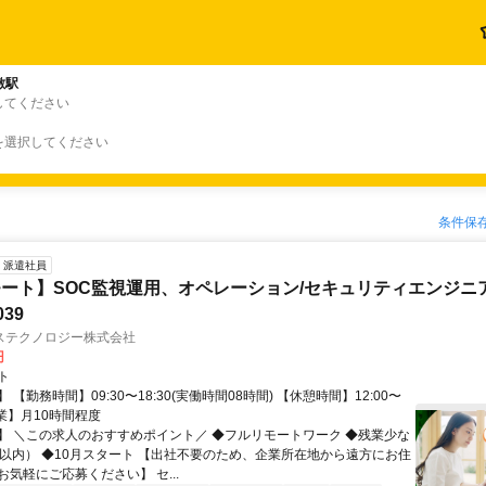
敷駅
してください
を選択してください
条件保
派遣社員
ート】SOC監視運用、オペレーション/セキュリティエンジニ
039
ステクノロジー株式会社
円
ト
 【勤務時間】09:30〜18:30(実働時間08時間) 【休憩時間】12:00〜
【残業】月10時間程度
】 ＼この求人のおすすめポイント／ ◆フルリモートワーク ◆残業少な
間以内） ◆10月スタート 【出社不要のため、企業所在地から遠方にお住
気軽にご応募ください】 セ...