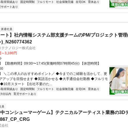
休取得実績あり
固定時間制
フルリモート
社会保険完備
在宅OK
育休あり
児サポートあり
派遣社員
ート】社内情報システム部支援チームのPM/プロジェクト管理(
_N260774362
ステクノロジー株式会社
円～3,100円
ト
 【勤務時間】09:00〜17:45(実働時間07時間45分) 【休憩時間】
00
】 ＼この求人のおすすめポイント／ ◆今までのご経験を活かして、更
アアップを目指せます ◆英語活かせる ◆大手通信会社勤務 ◆フルリモ
◆10月スタート 【出社不要のた...
休取得実績あり
固定時間制
フルリモート
社会保険完備
在宅OK
育休あり
近5分以内
育児サポートあり
社員
中コンシューマーゲーム】テクニカルアーティスト業務の3D
7867_CP_CRG
式会社