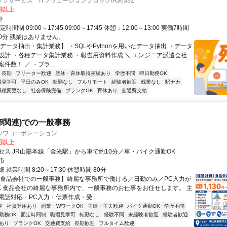
フサービス ITソリューションブロック/A36332
0円以上
ト
時間制 09:00～17:45 09:00～17:45 休憩：12:00～13:00 実働7時間
60分 残業はありません。
データ抽出・集計業務】 ・SQLやPythonを用いたデータ抽出 ・データ
設計 ・各種データ集計業務 ・報告用資料作成 ＼ エンジニア派遣会社
件数！ ／ ・ブラ...
長期
フリーター歓迎
産休・育休取得実績あり
学歴不問
即日勤務OK
場見学可
平日のみOK
転勤なし
フルリモート
経験者歓迎
残業なし
駅ナカ
職種変更なし
社会保険完備
ブランクOK
育休あり
交通費支給
卵関連)での一般事務
ウワコーポレーション
0円以上
セス JR山陽本線「金光駅」から車で約10分／車・バイク通勤OK
市
就業時間 8:20～17:30 休憩時間 80分
【食品会社での一般事務】綺麗な事務所で働ける／日勤のみ／PC入力が
K 食品会社の綺麗な事務所内で、一般事務のお仕事をお任せします。 主
電話対応・PC入力・伝票作成・受...
迎
社員登用あり
副業・WワークOK
主婦・主夫歓迎
バイク通勤OK
学歴不問
勤務OK
固定時間制
職場見学可
転勤なし
経験不問
未経験者歓迎
経験者歓迎
あり
ブランクOK
交通費支給
長期歓迎
フルタイム歓迎