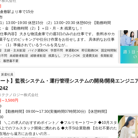
フ株式会社
円
新倉敷駅より車で15分
市
）13:00~19:00 休憩15分 （2）13:00~20:30 休憩60分 【勤務時間
火・金 【勤務時間（2）】＝日・月・木 残業なし！
【仕事内容】 大きな物流倉庫での週3日のみのお仕事です。 飲料水やカ
菓子などのピッキングや仕分け作業をお任せします。 具体的なお仕事
 （1）準備されているラベルを見なが...
迎
主婦・主夫歓迎
バイク通勤OK
学歴不問
車通勤OK
即日勤務OK
固定時間制
験不問
未経験者歓迎
経験者歓迎
残業なし
ブランクOK
交通費支給
長期歓迎
K
履歴書不要
派遣社員
ート】監視システム・運行管理システムの開発/開発エンジニ
242
ステクノロジー株式会社
円～3,500円
ト
 【勤務時間】09:00〜17:30(実働時間07時間30分) 【休憩時間】
00
】 ＼この求人のおすすめポイント／ ◆フルリモートワーク ◆10月スタ
WS上でのフルスタック開発に携われる ◆大手SI企業勤務 【出社不要のた
在地から遠方にお住まいの方...