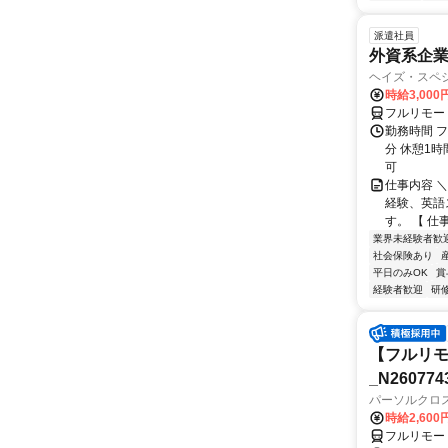
派遣社員
外資系企
ヘイズ・スペ
時給3,000
フルリモー
勤務時間 フ
分 休憩1時
可
仕事内容 
経験、英語
す。 【 仕
業界未経験者歓
社会保険あり
平日のみOK
賞
経験者歓迎
研
【フルリモ
_N260774
パーソルクロ
時給2,600
フルリモー