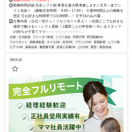
時給1,226円～1,920円
勤務時間詳細 完全シフト制 希望を最大限考慮します♫ ⏰月～金でシ
フト自由！ （稼働目安時間： 9:00～17:00 ） ※週9時間以上の稼働を
想定 ⏰お好きな時間帯で1日3時間～！ ⏰平日のみの週...
仕事内容 ✨出社一切ナシ！フルリモート求人！ ✨全国どこでも好きな
場所で働ける♫ ✨シフト柔軟！1週間ごとの申告制 ✨今いるスタッフ
の95％が子育てママ ༶ ༶ ༶ ༶ ༶ ༶ ༶ ༶ ༶ ༶ ༶ ༶...
主婦・主夫歓迎
フリーター歓迎
シフト自由
学歴不問
即日勤務OK
フルリモート
経験者歓迎
ネイルOK
在宅OK
ブランクOK
長期歓迎
シフト制
ピアスOK
服装自由
履歴書不要
友達と応募OK
ひげOK
髪型・髪色自由
契約社員