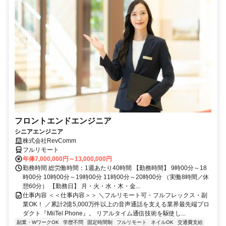
フロントエンドエンジニア
シニアエンジニア
株式会社RevComm
フルリモート
年俸7,000,000円～13,000,000円
勤務時間 総労働時間：1週あたり40時間 【勤務時間】 9時00分～18
時00分 10時00分～19時00分 11時00分～20時00分 （実働8時間／休
憩60分） 【勤務日】 月・火・水・木・金...
仕事内容 ＜＜仕事内容＞＞ ＼フルリモート可・フルフレックス・副
業OK！ ／累計2億5,000万件以上の音声通話を支える業界最先端プロ
ダクト『MiiTel Phone』。 リアルタイム通信技術を駆使し...
副業・WワークOK
学歴不問
固定時間制
フルリモート
ネイルOK
交通費支給