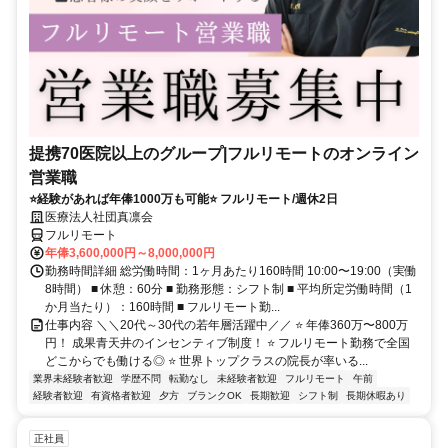
提携70医院以上のグループ|フルリモートのオンライン
営業職
⭐経験があれば年俸1000万も可能⭐ フルリモート/週休2日
医療法人社団真凛会
フルリモート
年俸3,600,000円～8,000,000円
勤務時間詳細 総労働時間：1ヶ月あたり160時間 10:00〜19:00（実働
8時間） ■ 休憩：60分 ■ 勤務形態：シフト制 ■ 平均所定労働時間（1
か月当たり）：160時間 ■ フルリモート勤...
仕事内容 ＼＼20代～30代の若年層活躍中／／ ⭐ 年俸360万〜800万
円！ 成果青天井のインセンティブ制度！ ⭐ フルリモート勤務で全国
どこからでも働ける◎ ⭐ 世界トップクラスの院長が率いる...
業界未経験者歓迎
学歴不問
転勤なし
未経験者歓迎
フルリモート
午前
経験者歓迎
有資格者歓迎
夕方
ブランクOK
長期歓迎
シフト制
長期休暇あり
正社員