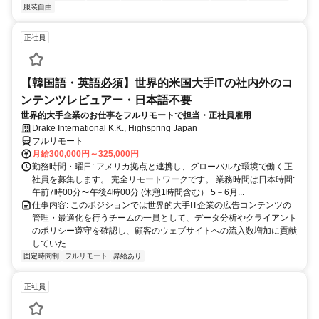
服装自由
正社員
【韓国語・英語必須】世界的米国大手ITの社内外のコ
ンテンツレビュアー・日本語不要
世界的大手企業のお仕事をフルリモートで担当・正社員雇用
Drake International K.K., Highspring Japan
フルリモート
月給300,000円～325,000円
勤務時間・曜日: アメリカ拠点と連携し、グローバルな環境で働く正
社員を募集します。 完全リモートワークです。 業務時間は日本時間:
午前7時00分〜午後4時00分 (休憩1時間含む） 5－6月...
仕事内容: このポジションでは世界的大手IT企業の広告コンテンツの
管理・最適化を行うチームの一員として、データ分析やクライアント
のポリシー遵守を確認し、顧客のウェブサイトへの流入数増加に貢献
していた...
固定時間制
フルリモート
昇給あり
正社員