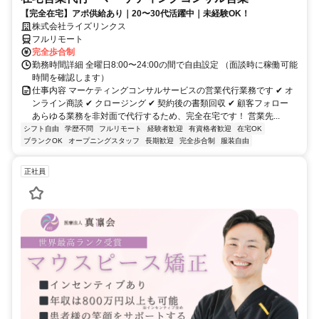
【完全在宅】アポ供給あり｜20〜30代活躍中｜未経験OK！
株式会社ライズリンクス
フルリモート
完全歩合制
勤務時間詳細 全曜日8:00〜24:00の間で自由設定 （面談時に稼働可能
時間を確認します）
仕事内容 マーケティングコンサルサービスの営業代行業務です ✔ オ
ンライン商談 ✔ クロージング ✔ 契約後の書類回収 ✔ 顧客フォロー
あらゆる業務を非対面で代行するため、完全在宅です！ 営業先...
シフト自由
学歴不問
フルリモート
経験者歓迎
有資格者歓迎
在宅OK
ブランクOK
オープニングスタッフ
長期歓迎
完全歩合制
服装自由
正社員