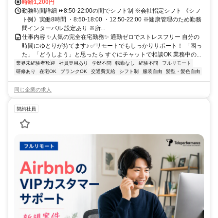
時給1,200円
勤務時間詳細 ⏩8:50-22:00の間でシフト制 ※会社指定シフト 《シフ
ト例》実働8時間 ・8:50-18:00 ・12:50-22:00 ※健康管理のため勤務
間インターバル 設定あり ※所...
仕事内容 ✨人気の完全在宅勤務✨ 通勤ゼロでストレスフリー 自分の
時間にゆとりが持てます♪ ✅リモートでもしっかりサポート！ 「困っ
た」「どうしよう」と思ったら すぐにチャットで相談OK 業務中の...
業界未経験者歓迎
社員登用あり
学歴不問
転勤なし
経験不問
フルリモート
研修あり
在宅OK
ブランクOK
交通費支給
シフト制
服装自由
髪型・髪色自由
同じ企業の求人
契約社員