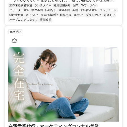
づくるやりがい ✅ 前例にとらわれず、新しい挑戦ができる環境 ✅...
業界未経験者歓迎
ランチタイム
社員登用あり
副業・WワークOK
フリーター歓迎
学歴不問
転勤なし
経験不問
英語
未経験者歓迎
フルリモート
経験者歓迎
ネイルOK
有資格者歓迎
研修あり
在宅OK
ブランクOK
育休あり
オープニングスタッフ
長期歓迎
業務委託
在宅営業代行・マーケティングコンサル営業