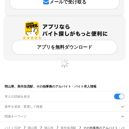
メールで受け取る
アプリを無料ダウンロード
岡山県、美作加茂駅、その他事務のアルバイト・バイト求人情報
求人の詳細を表示
条件を追加・変更して検索
市区町村を追加・変更
関連キーワード
完全在宅ワーク 全国
シール貼り 在宅
現在地周辺
ガチャガチャ
犬カフェ
岡山県
駅を追加・変更
バイトTOP
岡山県
津山市
美作加茂駅
その他事務のアルバイト・バ
岡山県
すべて