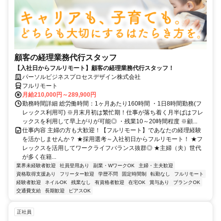
顧客の経理業務代行スタッフ
【入社日からフルリモート】顧客の経理業務代行スタッフ！
パーソルビジネスプロセスデザイン株式会社
フルリモート
月給210,000円～289,900円
勤務時間詳細 総労働時間：1ヶ月あたり160時間 ・1日8時間勤務(フ
レックス利用可) ※月末月初は繁忙期！仕事が落ち着く月半ばはフレ
ックスを利用して早上がりが可能◎ ・残業10～20時間程度 ※顧...
仕事内容 主婦の方も大歓迎！【フルリモート】であなたの経理経験
を活かしませんか？ ★採用選考～入社初日からフルリモート！ ★フ
レックスを活用してワークライフバランス抜群◎ ★主婦（夫）世代
が多く在籍...
業界未経験者歓迎
社員登用あり
副業・WワークOK
主婦・主夫歓迎
資格取得支援あり
フリーター歓迎
学歴不問
固定時間制
転勤なし
フルリモート
経験者歓迎
ネイルOK
残業なし
有資格者歓迎
在宅OK
賞与あり
ブランクOK
交通費支給
長期歓迎
ピアスOK
正社員