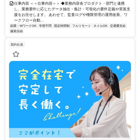
仕事内容 ＜＜仕事内容＞＞ ◆業務内容各プロダクト・部門と連携
し、業務要件に応じたデータ抽出・集計・可視化の要件定義や実装支
援をお任せします。 あわせて、監査ログや権限管理の運用改善、ワ
ークフロー自動...
副業・WワークOK
学歴不問
固定時間制
フルリモート
ネイルOK
交通費支給
服装自由
契約社員