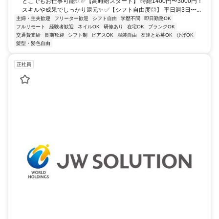
どこでもお仕事可能✨ ✅【高時給スタート】 時給1400円〜3000円！
スキルや成果でしっかり還元✨ ✅【シフト自由度◎】 平日週3日〜...
主婦・主夫歓迎
フリーター歓迎
シフト自由
学歴不問
即日勤務OK
フルリモート
経験者歓迎
ネイルOK
研修あり
在宅OK
ブランクOK
交通費支給
長期歓迎
シフト制
ピアスOK
服装自由
友達と応募OK
ひげOK
髪型・髪色自由
正社員