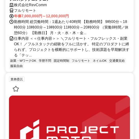
株式会社RevComm
フルリモート
年俸7,000,000円～12,000,000円
勤務時間 総労働時間：1週あたり40時間 【勤務時間】 9時00分～18
時00分 10時00分～19時00分 11時00分～20時00分 （実働8時間／休
憩60分） 【勤務日】 月・火・水・木・金...
仕事内容 ＜＜仕事内容＞＞ ＼フルリモート・フルフレックス・副業
OK！ ／フルスタックの経験をフルに活かす。 特定のプロダクトに縛
られず、プロジェクトを横断的にサポートし、技術課題を早期解決す
る「テッ...
副業・WワークOK
学歴不問
固定時間制
フルリモート
ネイルOK
交通費支給
服装自由
業務委託