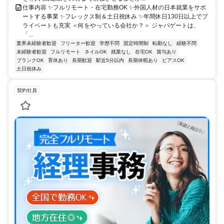
仕事内容 ✨フルリモート・在宅勤務OK ✨外国人材の日本就業をサポ
ートする事業 ✨フレックス制＆土日祝休み ✨年間休日130日以上でプ
ライベートも充実 ＜何をやっている会社か？＞ ジャパゲートは、
「...
業界未経験者歓迎
フリーター歓迎
学歴不問
固定時間制
転勤なし
経験不問
未経験者歓迎
フルリモート
ネイルOK
残業なし
在宅OK
賞与あり
ブランクOK
育休あり
長期歓迎
駅近5分以内
長期休暇あり
ピアスOK
土日祝休み
契約社員