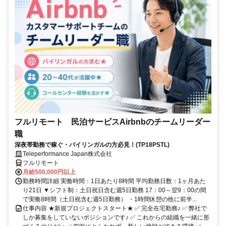
フルリモート 民泊サービスAirbnbのチームリーダー
職
深夜帯勤務で稼ぐ・バイリンガルの方必見！(TP18PSTL)
Teleperformance Japan株式会社
フルリモート
月給500,000円以上
勤務時間詳細 実働時間：1日あたり8時間 平均勤務日数：1ヶ月あた
り21日 ▼シフト制：土日祝日含む週5日勤務 17：00～翌9：00の間
で実働8時間（土日祝含む週5日勤務） ・1時間休憩の他に前半...
仕事内容 ★新規プロジェクトスタート★ ✅ 完全在宅勤務♪ ✅ 弊社で
しか募集をしていないポジションです♪ ✅ これからの組織を一緒に形