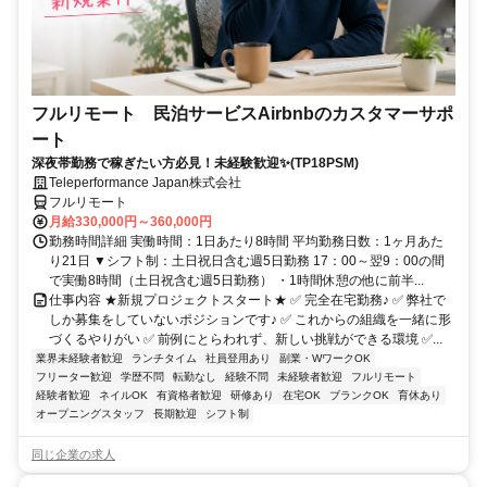
フルリモート 民泊サービスAirbnbのカスタマーサポ
ート
深夜帯勤務で稼ぎたい方必見！未経験歓迎✨(TP18PSM)
Teleperformance Japan株式会社
フルリモート
月給330,000円～360,000円
勤務時間詳細 実働時間：1日あたり8時間 平均勤務日数：1ヶ月あた
り21日 ▼シフト制：土日祝日含む週5日勤務 17：00～翌9：00の間
で実働8時間（土日祝含む週5日勤務） ・1時間休憩の他に前半...
仕事内容 ★新規プロジェクトスタート★ ✅ 完全在宅勤務♪ ✅ 弊社で
しか募集をしていないポジションです♪ ✅ これからの組織を一緒に形
づくるやりがい ✅ 前例にとらわれず、新しい挑戦ができる環境 ✅...
業界未経験者歓迎
ランチタイム
社員登用あり
副業・WワークOK
フリーター歓迎
学歴不問
転勤なし
経験不問
未経験者歓迎
フルリモート
経験者歓迎
ネイルOK
有資格者歓迎
研修あり
在宅OK
ブランクOK
育休あり
オープニングスタッフ
長期歓迎
シフト制
同じ企業の求人