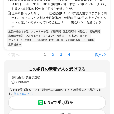
り18日 〜 20日 9:30〜18:30 (実働8時間／休憩1時間) ☆フレックス制
を導入 (出退勤を30分まで前後させることが...
仕事内容 ☆フルリモート・在宅勤務OK、AI×採用支援プロダクトに関
われる ☆フレックス制＆土日祝休み、年間休日130日以上でプライベ
ートも充実 ＜何をやっている会社か？＞ 「出会いを、資産に」を
テ...
業界未経験者歓迎
フリーター歓迎
学歴不問
固定時間制
転勤なし
経験不問
未経験者歓迎
フルリモート
ネイルOK
残業なし
在宅OK
賞与あり
ブランクOK
育休あり
長期歓迎
駅近5分以内
長期休暇あり
ピアスOK
土日祝休み
前へ
次へ
1
2
3
4
この条件の新着求人を受け取る
岡山県 / 美作加茂駅
その他事務
「LINEで受け取る」では、新着求人のほか、おすすめ情報なども配信しま
す。
詳しくはこちら
LINEで受け取る