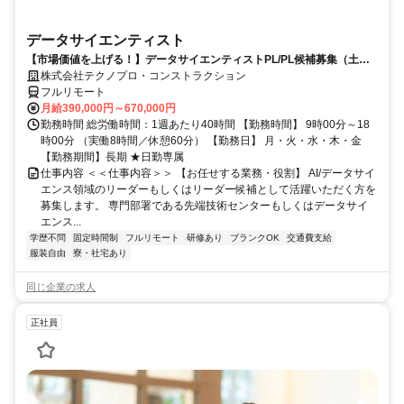
データサイエンティスト
【市場価値を上げる！】データサイエンティストPL/PL候補募集（土日
祝休）
株式会社テクノプロ・コンストラクション
フルリモート
月給390,000円～670,000円
勤務時間 総労働時間：1週あたり40時間 【勤務時間】 9時00分～18
時00分 （実働8時間／休憩60分） 【勤務日】 月・火・水・木・金
【勤務期間】長期 ★日勤専属
仕事内容 ＜＜仕事内容＞＞ 【お任せする業務・役割】 AI/データサイ
エンス領域のリーダーもしくはリーダー候補として活躍いただく方を
募集します。 専門部署である先端技術センターもしくはデータサイ
エンス...
学歴不問
固定時間制
フルリモート
研修あり
ブランクOK
交通費支給
服装自由
寮・社宅あり
同じ企業の求人
正社員