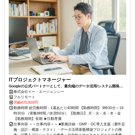
ITプロジェクトマネージャー
Googleの公式パートナーとして、最先端のデータ活用/システム開発プ
ロジェクマネージャー募集（土日祝休）
株式会社イー・エージェンシー
フルリモート
月給470,920円
勤務時間 総労働時間：1週あたり40時間 【勤務時間】 9時30分～18
時30分 （実働8時間／休憩60分） 【勤務日】 月・火・水・木・金
【勤務期間】長期 ★日勤専属
仕事内容 ＜＜仕事内容＞＞ ■業務詳細・GMP・GC導入支援（要件定
義・設計・構築・テスト）・データ活用基盤構築プロジェクトの推
進・AI導入プロジェクトの推進・社内外ステークホルダーとの連携・