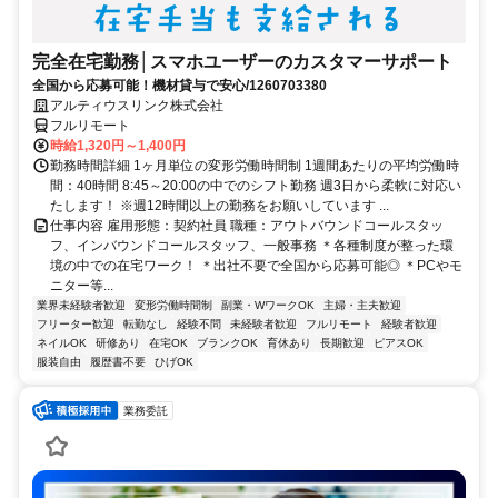
完全在宅勤務│スマホユーザーのカスタマーサポート
全国から応募可能！機材貸与で安心/1260703380
アルティウスリンク株式会社
フルリモート
時給1,320円～1,400円
勤務時間詳細 1ヶ月単位の変形労働時間制 1週間あたりの平均労働時
間：40時間 8:45～20:00の中でのシフト勤務 週3日から柔軟に対応い
たします！ ※週12時間以上の勤務をお願いしています ...
仕事内容 雇用形態：契約社員 職種：アウトバウンドコールスタッ
フ、インバウンドコールスタッフ、一般事務 ＊各種制度が整った環
境の中での在宅ワーク！ ＊出社不要で全国から応募可能◎ ＊PCやモ
ニター等...
業界未経験者歓迎
変形労働時間制
副業・WワークOK
主婦・主夫歓迎
フリーター歓迎
転勤なし
経験不問
未経験者歓迎
フルリモート
経験者歓迎
ネイルOK
研修あり
在宅OK
ブランクOK
育休あり
長期歓迎
ピアスOK
服装自由
履歴書不要
ひげOK
業務委託