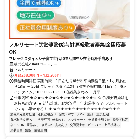
フルリモート労務事務|給与計算経験者募集|全国応募
OK
フレックスタイム✨子育て世代60％活躍中✨在宅勤務手当あり
株式会社kubellパートナー
フルリモート
月給208,000円～431,200円
勤務時間詳細 実働時間：1日あたり8時間 平均勤務日数：1ヶ月あた
り18日 〜 20日 フレックスタイム制 （標準労働時間／1日8h） ※メ
インタイム／10：00～16：00 ◎残業少なめ！ 月平...
仕事内容 ★☆★☆★☆★☆★☆★☆★☆★☆★☆ ☆ 労務実務経験を
お持ちの方 ★ ★ 給与計算、勤怠管理、年末調整 ☆ ☆ フルリモート
でスキル活かせる！ ★ ★☆★☆★☆★☆★☆★☆★☆★☆★☆ ...
業界未経験者歓迎
社員登用あり
副業・WワークOK
主婦・主夫歓迎
資格取得支援あり
学歴不問
転勤なし
フルリモート
交通費全額支給
経験者歓迎
ネイルOK
研修あり
在宅OK
賞与あり
交通費支給
ピアスOK
土日祝休み
服装自由
髪型・髪色自由