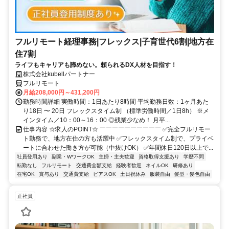
フルリモート経理事務|フレックス|子育世代6割|地方在
住7割
ライフもキャリアも諦めない。頼られるDX人材を目指す！
株式会社kubellパートナー
フルリモート
月給208,000円～431,200円
勤務時間詳細 実働時間：1日あたり8時間 平均勤務日数：1ヶ月あた
り18日 〜 20日 フレックスタイム制 （標準労働時間／1日8h） ※メ
インタイム／10：00～16：00 ◎残業少なめ！ 月平...
仕事内容 ☆求人のPOINT☆ ￣￣￣￣￣￣￣￣￣￣ ✅完全フルリモー
ト勤務で、地方在住の方も活躍中 ✅フレックスタイム制で、プライベ
ートに合わせた働き方が可能（中抜けOK） ✅年間休日120日以上で...
社員登用あり
副業・WワークOK
主婦・主夫歓迎
資格取得支援あり
学歴不問
転勤なし
フルリモート
交通費全額支給
経験者歓迎
ネイルOK
研修あり
在宅OK
賞与あり
交通費支給
ピアスOK
土日祝休み
服装自由
髪型・髪色自由
正社員