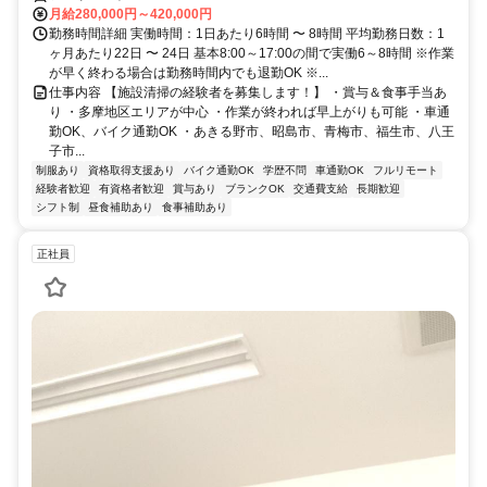
月給280,000円～420,000円
勤務時間詳細 実働時間：1日あたり6時間 〜 8時間 平均勤務日数：1
ヶ月あたり22日 〜 24日 基本8:00～17:00の間で実働6～8時間 ※作業
が早く終わる場合は勤務時間内でも退勤OK ※...
仕事内容 【施設清掃の経験者を募集します！】 ・賞与＆食事手当あ
り ・多摩地区エリアが中心 ・作業が終われば早上がりも可能 ・車通
勤OK、バイク通勤OK ・あきる野市、昭島市、青梅市、福生市、八王
子市...
制服あり
資格取得支援あり
バイク通勤OK
学歴不問
車通勤OK
フルリモート
経験者歓迎
有資格者歓迎
賞与あり
ブランクOK
交通費支給
長期歓迎
シフト制
昼食補助あり
食事補助あり
正社員