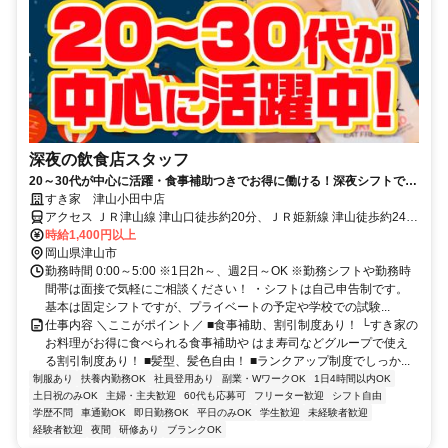
深夜の飲食店スタッフ
20～30代が中心に活躍・食事補助つきでお得に働ける！深夜シフトで稼
ぎませんか◎
すき家 津山小田中店
アクセス ＪＲ津山線 津山口徒歩約20分、ＪＲ姫新線 津山徒歩約24
分、ＪＲ津山線 津山徒歩約24分 津山口駅徒歩20分
時給1,400円以上
岡山県津山市
勤務時間 0:00～5:00 ※1日2h～、週2日～OK ※勤務シフトや勤務時
間帯は面接で気軽にご相談ください！ ・シフトは自己申告制です。
基本は固定シフトですが、プライベートの予定や学校での試験...
仕事内容 ＼ここがポイント／ ■食事補助、割引制度あり！ └すき家の
お料理がお得に食べられる食事補助や はま寿司などグループで使え
る割引制度あり！ ■髪型、髪色自由！ ■ランクアップ制度でしっか...
制服あり
扶養内勤務OK
社員登用あり
副業・WワークOK
1日4時間以内OK
土日祝のみOK
主婦・主夫歓迎
60代も応募可
フリーター歓迎
シフト自由
学歴不問
車通勤OK
即日勤務OK
平日のみOK
学生歓迎
未経験者歓迎
経験者歓迎
夜間
研修あり
ブランクOK