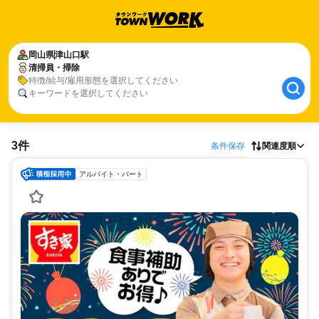
岡山県
津山口駅
清掃員・掃除
特徴/給与/雇用形態を選択してください
キーワードを選択してください
3件
条件保存
関連度順
アルバイト・パート