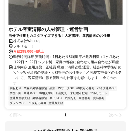
ホテル客室清掃の人材管理・運営計画
自分で仕事をカスタマイズできる！人材管理、運営計画のお仕事！
株式会社Work rep
フルリモート
月給298,000円以上
勤務時間詳細 実働時間：1日あたり8時間 平均勤務日数：1ヶ月あた
り22日 〜 22日 シフト制、家庭の都合に合わせて組み合わせが可能
仕事内容 雇用形態：正社員 職種：清掃管理/運営、社会科学学術研究
＼＼✨客室清掃の現場・人材管理のお仕事✨／／ 札幌市中央区のホテ
ルにて、 客室清掃に係る管理のお仕事をお願いします。 全てのホ
テ...
制服あり
業界未経験者歓迎
副業・WワークOK
60代も応募可
バイク通勤OK
学歴不問
車通勤OK
職場見学可
転勤なし
未経験者歓迎
フルリモート
交通費全額支給
経験者歓迎
ネイルOK
残業なし
研修あり
賞与あり
ブランクOK
70代も応募可
交通費支給
前へ
次へ
1