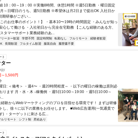
 10：00～19：00 ※実働8時間、休憩1時間 ※週5日勤務 ・曜日固定
※月～日曜日のうち、週5日勤務 ※希望休は月2日まで提出OK 入社日か
初期研修がござい...
【このお仕事のポイント！】 ・基本10〜19時の時間固定 ・みんなが知っ
安心して働ける ・入社初日から完全在宅勤務 【こんな経験のある方、
スタマーサポート業務経験のあ...
フリーター歓迎
学歴不問
固定時間制
転勤なし
フルリモート
経験者歓迎
K
長期歓迎
フルタイム歓迎
服装自由
履歴書不要
ート
ケター
gy
円～1,500円
ト
曜日: ＜備考＞ ・週4〜 ・週20時間程度～ ・以下の曜日の稼働は原則必
ります 月・水・木 ↓稼働例 ・週5日10:00～19:00 ・週5日10:00～
..
 未経験からWebマーケティングのプロを目指せる環境です！ まずは研修
トし、徐々に以下の業務をお任せします。 ■Web広告運用(一気通貫で
) ・ターゲットに刺さる広...
フルリモート
シフト制
昇給あり
ート