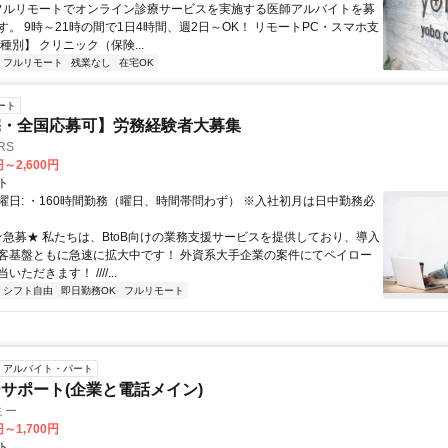
 フルリモートでオンライン診療サービスを実施する医師アルバイトを募
す。 9時～21時の間で1日4時間、週2日～OK！ リモートPC・スマホ支
種別】 クリニック（保険...
フルリモート
残業なし
在宅OK
ート
宅・全国応募可】労務経験者大募集
RS
円～2,600円
ト
曜日: ・160時間勤務（曜日、時間帯問わず） ※入社初月は日中勤務必
 ★急募★ 私たちは、BtoB向けの業務支援サービスを提供しており、導入
客基盤ともに急速に拡大中です！ 外資系大手企業の案件にてペイロー
ただきます！ ////...
シフト自由
即日勤務OK
フルリモート
アルバイト・パート
サポート(企業と電話メイン)
ミー
円～1,700円
ト