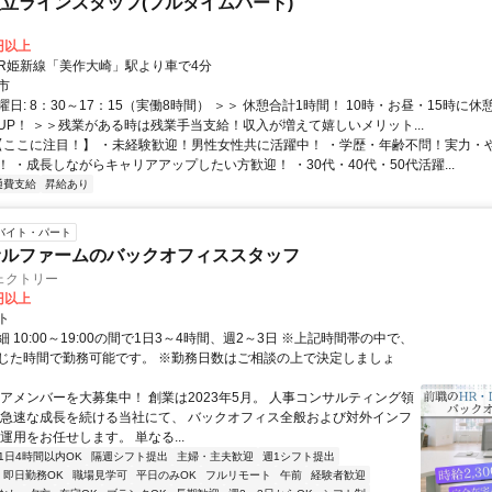
立ラインスタッフ(フルタイムパート)
0円以上
クセス: JR姫新線「美作大崎」駅より車で4分
市
日: 8：30～17：15（実働8時間） ＞＞ 休憩合計1時間！ 10時・お昼・15時に
UP！ ＞＞残業がある時は残業手当支給！収入が増えて嬉しいメリット...
 【ここに注目！】 ・未経験歓迎！男性女性共に活躍中！ ・学歴・年齢不問！実力・
 ・成長しながらキャリアアップしたい方歓迎！ ・30代・40代・50代活躍...
通費支給
昇給あり
バイト・パート
サルファームのバックオフィススタッフ
ェクトリー
0円以上
ト
 10:00～19:00の間で1日3～4時間、週2～3日 ※上記時間帯の中で、
じた時間で勤務可能です。 ※勤務日数はご相談の上で決定しましょ
コアメンバーを大募集中！ 創業は2023年5月。 人事コンサルティング領
 急速な成長を続ける当社にて、 バックオフィス全般および対外インフ
運用をお任せします。 単なる...
1日4時間以内OK
隔週シフト提出
主婦・主夫歓迎
週1シフト提出
即日勤務OK
職場見学可
平日のみOK
フルリモート
午前
経験者歓迎