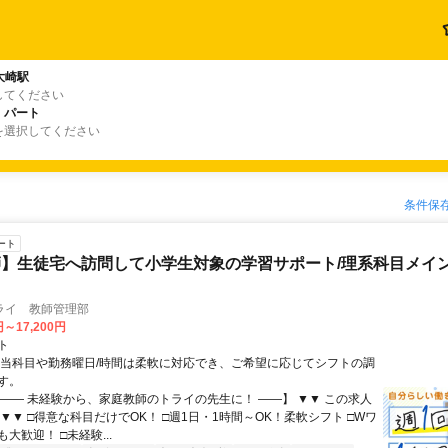
大崎駅
してください
・パート
を選択してください
条件保
ート
】生徒宅へ訪問して小学生対象の学習サポート/理系科目メイン
ライ 教師管理部
円～17,200円
ト
担当科目や勤務曜日/時間は柔軟に対応でき、ご希望に応じてシフトの調
す。
【―― 未経験から、家庭教師のトライの先生に！ ――】 ▼▼ この求人
！ ▼▼ □得意な科目だけでOK！ □週1日・1時間～OK！柔軟シフト □Wワ
大歓迎！ □未経験...