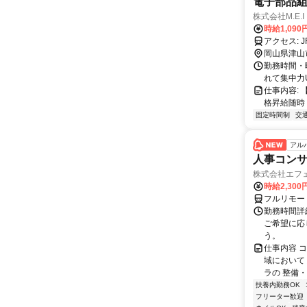
電子部品組
株式会社M.E.I
時給1,09
ア
岡山県津山
勤務時間・曜
れて集中力
仕事内容:
格昇給随時！
固定時間制
交
アル
人事コン
株式会社エフ
時給2,30
フルリモー
勤務時間詳細
ご希望に応
う。
仕事内容 
域において
ラの 整備・
扶養内勤務OK
フリーター歓迎