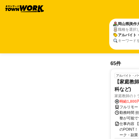
岡山県
美作
職種を選択
アルバイト
キーワード
65件
アルバイト・パ
【家庭教師
科など)
家庭教師のト
時給1,800
フルリモー
勤務時間 
整が可能で
仕事内容 
のPOINT
ーク・副業も