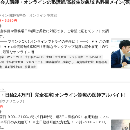
会人講師・オンラインの塾講師/高校生対象/文系科目メイン(
ライン個別指導塾 オンライン事業部
円～6,930円
ト
担当科目や勤務曜日/時間は柔軟に対応でき、ご希望に応じてシフトの調
す。
【―― ブランクOK！オンラインでトライの先生に！ ――】 ▼▼ この求
T！ ▼▼ □最高時給6,930円！明確なランクアップ制度 □完全在宅！Wワ
最適なオンライン指...
副業・WワークOK
土日祝のみOK
主婦・主夫歓迎
シフト自由
平日のみOK
不問
未経験者歓迎
フルリモート
経験者歓迎
残業なし
有資格者歓迎
研修あり
制
週4日以上OK
服装自由
ート
・日給2.4万円】完全在宅!オンライン診療の医師アルバイト!
c(ヨボウクリニック)
0円
ト
日: 9:00～21:00の間で1日4時間、週2日～勤務OK！ 在宅勤務（フル
※平日のみ勤務可！ ※土日勤務可能な方歓迎！ ＜例＞9:00～13:00、
...