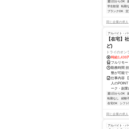
週1日からOK
学生歓迎
転勤
ブランクOK
交
同じ企業の求人
アルバイト・パ
【在宅】社
ど)
トライのオン
時給1,430
フルリモー
勤務時間 
整が可能で
仕事内容 
人のPOIN
ーク・副業に
週1日からOK
転勤なし
経験
在宅OK
シフト
同じ企業の求人
アルバイト・パ