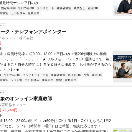
勤時間ナシ ✅平日のみ...
固定時間制
平日のみOK
フルリモート
経験者歓迎
残業なし
在宅OK
期歓迎
土日祝休み
服装自由
ート
ワーク・テレフォンアポインター
マネジメント株式会社
円
ト
 ＜稼働時間枠＞ ⏰9:00～18:00 ✨平日のみ ✨週20時間以上の稼働
☆゜・。。・゜゜・。。・゜★ フルリモートワークOK 通勤ゼロで、毎日
が まるごと自分の時間に！ 自宅＆好きな服装で、 お仕事ができるのも
トです♪ ★゜・。。・゜゜...
迎
平日のみOK
フルリモート
午前
経験者歓迎
ネイルOK
夕方
在宅OK
期歓迎
シフト制
土日祝休み
服装自由
髪型・髪色自由
ート
対象のオンライン家庭教師
教育研修センター
円～1,240円
ト
 18:00～22:00の間で1コマ(60分)～OK！ 週1日～OK！もちろん1日2
2日など、 シフト（時間帯・曜日）はご希望、相談に応じます！
小学校、中学校、高校の学生さんを対象にご自宅から個別授業を実施♪