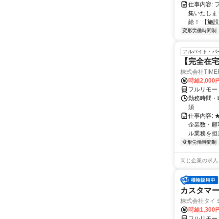
仕事内容:
集いたしま
給！ 【施設
変形労働時間制
アルバイト・パ
【完全在
株式会社TIME
時給2,000
フルリモー
勤務時間・
須
仕事内容:
企業数・顧
ル業務を担当い
変形労働時間制
同じ企業の求人
カスタマー
株式会社タイ
時給1,300
フルリモー