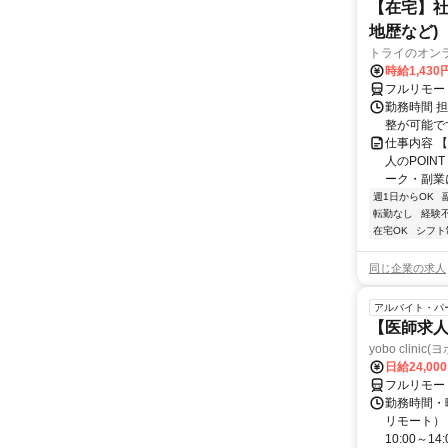
【在宅】社
地歴など)
トライのオン
時給1,430
フルリモー
勤務時間 
整が可能で
仕事内容 
人のPOIN
ーク・副業に
週1日からOK
転勤なし
経験
在宅OK
シフト
同じ企業の求人
アルバイト・パ
【医師求人
yobo clini
日給24,00
フルリモー
勤務時間・曜
リモート） 
10:00～14:0