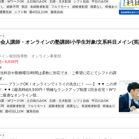
副業・WワークOK
土日祝のみOK
主婦・主夫歓迎
シフト自由
平日のみOK
なし
経験不問
英語
未経験者歓迎
フルリモート
経験者歓迎
残業なし
研修あり
通費支給
シフト制
週4日以上OK
服装自由
ート
会人講師・オンラインの塾講師/小学生対象/文系科目メイン(
ライン個別指導塾 オンライン事業部
円～6,930円
ト
担当科目や勤務曜日/時間は柔軟に対応でき、ご希望に応じてシフトの調
す。
【―― ブランクOK！オンラインでトライの先生に！ ――】 ▼▼ この求
T！ ▼▼ □最高時給6,930円！明確なランクアップ制度 □完全在宅！Wワ
最適なオンライン指...
副業・WワークOK
土日祝のみOK
主婦・主夫歓迎
シフト自由
平日のみOK
不問
未経験者歓迎
フルリモート
経験者歓迎
残業なし
有資格者歓迎
研修あり
制
週4日以上OK
服装自由
ート