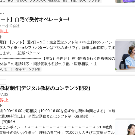
なし
夕方
在宅OK
ブランクOK
長期歓迎
週2・3日からOK
シフト制
ート
ート】自宅で受付オペレーター!
ター株式会社
0円以上
ト
曜日: 【シフト】 週2日～5日：完全固定シフト制 <<※土日祝をメイン
求人です※>> ■シフトパターンは下記の通りです。詳細は面接時して採
ます。 （記載パターン...
 -------------------------------- 【主な仕事内容】 在宅医療を行う医療機関の
休診日の電話対応 ・問診聴取や往診の手配 ・医療相談 ・往...
ルリモート
在宅OK
シフト制
ート
教材制作(デジタル教材のコンテンツ開発)
ASS
0円以上
ト
 9:00~19:00で応相談（10:00-16:00を必ず含む契約時間とする） ※週
（週30時間以上） ※固定勤務またはシフト制 《稼働例》 ・
0（実働6H...
⭐ここがポイント⭐ ＋ー＋ー＋ー＋ー＋ー＋ー＋ー＋ー＋ー＋ ✅IT×教育
貢献性の高いお仕事 ✅「理科の専門性」で100万人の学びに貢献 ✅フル