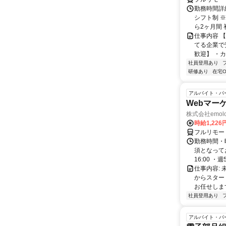
勤務時間詳細
シフト制 
ら2ヶ月間 
仕事内容 
てる企業で
歓迎】 ・カ
社員登用あり
研修あり
在宅O
アルバイト・パ
Webマー
株式会社emolo
時給1,226
フルリモー
勤務時間・
須となってお
16:00 ・週5.
仕事内容:
からスター
お任せします
社員登用あり
アルバイト・パ