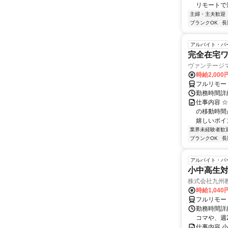
リモートで通
主婦・主夫歓迎
ブランクOK
長
アルバイト・パ
完全在宅
ヴァンテージ
時給2,000
フルリモー
勤務時間詳細
仕事内容 
の移動時間
嬉しいポイン
業界未経験者歓
ブランクOK
長
アルバイト・パ
小中高生
株式会社九州
時給1,040
フルリモー
勤務時間詳細
コマや、週
仕事内容 