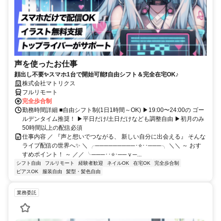
声を使ったお仕事
顔出し不要✨スマホ1台で開始可能❗自由シフト＆完全在宅OK♪
株式会社マトリクス
フルリモート
完全歩合制
勤務時間詳細 ■自由シフト制(1日1時間～OK) ▶19:00〜24:00の ゴー
ルデンタイム推奨！ ▶平日だけ/土日だけなども調整自由 ▶初月のみ
50時間以上の配信必須
仕事内容 ／ 『声と想いでつながる、 新しい自分に出会える』 そんな
ライブ配信の世界へ✨ ＼ ╭─────────･⭐･･───╮ ＼＼ ～ おす
すめポイント！ ～ ／／ ╰───･･⭐･──ｖ─...
シフト自由
フルリモート
経験者歓迎
ネイルOK
在宅OK
完全歩合制
ピアスOK
服装自由
髪型・髪色自由
業務委託