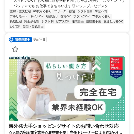
スッピンOK！ お客様に顔を見せるわけじゃないから、 スッピンでも
パジャマでも お仕事できちゃいます◎ ✅シンプルなデスク...
主婦・主夫歓迎
60代も応募可
フリーター歓迎
シフト自由
学歴不問
フルリモート
ネイルOK
研修あり
在宅OK
ブランクOK
70代も応募可
長期歓迎
完全歩合制
シフト制
ピアスOK
服装自由
履歴書不要
友達と応募OK
ひげOK
髪型・髪色自由
契約社員
海外発大手ショッピングサイトのお問い合わせ対応
☆人気の完全在宅業務☆履歴書不要！専任トレーナーによる約1か月の