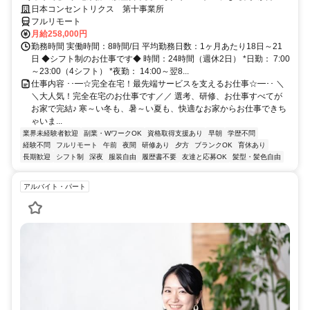
研修で、業界未経験の方も安心！
日本コンセントリクス 第十事業所
フルリモート
月給258,000円
勤務時間 実働時間：8時間/日 平均勤務日数：1ヶ月あたり18日～21
日 ◆シフト制のお仕事です◆ 時間：24時間（週休2日） *日勤： 7:00
～23:00（4シフト） *夜勤： 14:00～翌8...
仕事内容 ･･━☆完全在宅！最先端サービスを支えるお仕事☆━･･ ＼
＼大人気！完全在宅のお仕事です／／ 選考、研修、お仕事すべてが
お家で完結♪ 寒～い冬も、暑～い夏も、快適なお家からお仕事できち
ゃいま...
業界未経験者歓迎
副業・WワークOK
資格取得支援あり
早朝
学歴不問
経験不問
フルリモート
午前
夜間
研修あり
夕方
ブランクOK
育休あり
長期歓迎
シフト制
深夜
服装自由
履歴書不要
友達と応募OK
髪型・髪色自由
アルバイト・パート