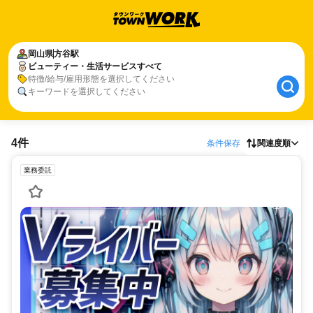
岡山県
方谷駅
ビューティー・生活サービスすべて
特徴/給与/雇用形態を選択してください
キーワードを選択してください
4件
条件保存
関連度順
業務委託