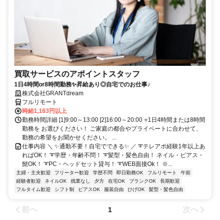
買取サービスのアポイントスタッフ
1日4時間or8時間勤務✨昇給あり◎自宅でのお仕事♪
株式会社GRANTdream
フルリモート
時給1,163円以上
勤務時間詳細 [1]9:00～13:00 [2]16:00～20:00 ⭐1日4時間または8時間
勤務を お選びください！ ご家庭の都合やプライベートに合わせて、
勤務の希望をお聞かせください。 ...
仕事内容 ＼ ✨通勤不要！自宅でできる✨ ／ ➰テレアポ経験1年以上あ
ればOK！ ➰学歴・年齢不問！ ➰髪型・髪色自由！ ネイル・ピアス・
髭OK！ ➰PC・ヘッドセット貸与！ ➰WEB面接Ok！ ※...
主婦・主夫歓迎
フリーター歓迎
学歴不問
即日勤務OK
フルリモート
午前
経験者歓迎
ネイルOK
残業なし
夕方
在宅OK
ブランクOK
長期歓迎
フルタイム歓迎
シフト制
ピアスOK
服装自由
ひげOK
髪型・髪色自由
前へ
次へ
1