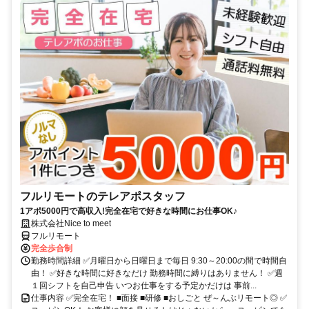
フルリモートのテレアポスタッフ
1アポ5000円で高収入!完全在宅で好きな時間にお仕事OK♪
株式会社Nice to meet
フルリモート
完全歩合制
勤務時間詳細 ✅月曜日から日曜日まで毎日 9:30～20:00の間で時間自
由！ ✅好きな時間に好きなだけ 勤務時間に縛りはありません！ ✅週
１回シフトを自己申告 いつお仕事をする予定かだけは 事前...
仕事内容 ✅完全在宅！ ■面接 ■研修 ■おしごと ぜ～んぶリモート◎ ✅