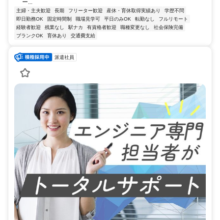
ー...
主婦・主夫歓迎
長期
フリーター歓迎
産休・育休取得実績あり
学歴不問
即日勤務OK
固定時間制
職場見学可
平日のみOK
転勤なし
フルリモート
経験者歓迎
残業なし
駅ナカ
有資格者歓迎
職種変更なし
社会保険完備
ブランクOK
育休あり
交通費支給
派遣社員