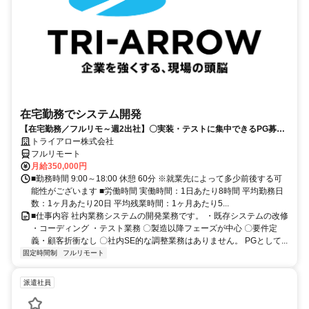
在宅勤務でシステム開発
【在宅勤務／フルリモ～週2出社】〇実装・テストに集中できるPG募集
〇業務用端末貸与あり
トライアロー株式会社
フルリモート
月給350,000円
■勤務時間 9:00～18:00 休憩 60分 ※就業先によって多少前後する可
能性がございます ■労働時間 実働時間：1日あたり8時間 平均勤務日
数：1ヶ月あたり20日 平均残業時間：1ヶ月あたり5...
■仕事内容 社内業務システムの開発業務です。 ・既存システムの改修
・コーディング ・テスト業務 〇製造以降フェーズが中心 〇要件定
義・顧客折衝なし 〇社内SE的な調整業務はありません。 PGとして...
固定時間制
フルリモート
派遣社員