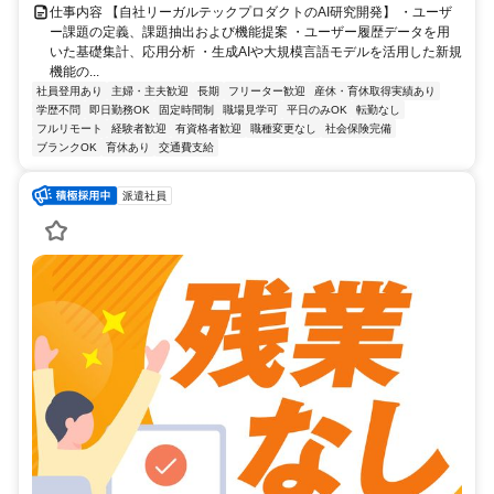
仕事内容 【自社リーガルテックプロダクトのAI研究開発】 ・ユーザ
ー課題の定義、課題抽出および機能提案 ・ユーザー履歴データを用
いた基礎集計、応用分析 ・生成AIや大規模言語モデルを活用した新規
機能の...
社員登用あり
主婦・主夫歓迎
長期
フリーター歓迎
産休・育休取得実績あり
学歴不問
即日勤務OK
固定時間制
職場見学可
平日のみOK
転勤なし
フルリモート
経験者歓迎
有資格者歓迎
職種変更なし
社会保険完備
ブランクOK
育休あり
交通費支給
派遣社員