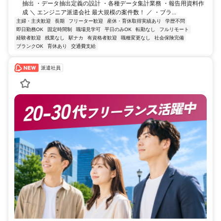
抽出 ・データ抽出定義の設計 ・各種データ集計業務 ・報告用資料作
成 ＼ エンジニア派遣会社 最大規模の案件数！ ／ ・ブラ...
主婦・主夫歓迎
長期
フリーター歓迎
産休・育休取得実績あり
学歴不問
即日勤務OK
固定時間制
職場見学可
平日のみOK
転勤なし
フルリモート
経験者歓迎
残業なし
駅ナカ
有資格者歓迎
職種変更なし
社会保険完備
ブランクOK
育休あり
交通費支給
派遣社員