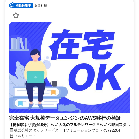
派遣社員
完全在宅 大規模データエンジンのAWS移行の検証
【博多駅より徒歩10分】+｡:.ﾟ人気のフルテレワーク＊+｡:.ﾟ＜即日スター
トのお仕事です！＞ご応募お待ちしております！！
株式会社スタッフサービス ITソリューションブロック/792264
フルリモート