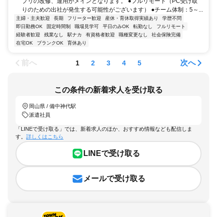
プリの改修、運用がメインとなります。 ●フルリモート（PC受け取
りのための出社が発生する可能性がございます） ●チーム体制：5～...
主婦・主夫歓迎
長期
フリーター歓迎
産休・育休取得実績あり
学歴不問
即日勤務OK
固定時間制
職場見学可
平日のみOK
転勤なし
フルリモート
経験者歓迎
残業なし
駅ナカ
有資格者歓迎
職種変更なし
社会保険完備
在宅OK
ブランクOK
育休あり
前へ
次へ
1
2
3
4
5
この条件の新着求人を受け取る
岡山県 / 備中神代駅
派遣社員
「LINEで受け取る」では、新着求人のほか、おすすめ情報なども配信しま
す。
詳しくはこちら
LINEで受け取る
メールで受け取る