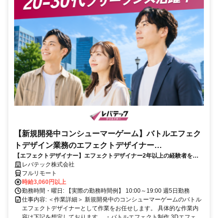
【新規開発中コンシューマーゲーム】バトルエフェク
トデザイン業務のエフェクトデザイナー
【エフェクトデザイナー】エフェクトデザイナー2年以上の経験者を歓
_LTCR187574_CP_CRG
迎！キャリアアップを目指したい方も大歓迎♪
レバテック株式会社
フルリモート
時給3,060円以上
勤務時間・曜日: 【実際の勤務時間例】 10:00～19:00 週5日勤務
仕事内容: ＜作業詳細＞ 新規開発中のコンシューマーゲームのバトル
エフェクトデザイナーとして作業をお任せします。 具体的な作業内
容は下記を想定しております。 ・バトルエフェクト制作 3Dエフェ