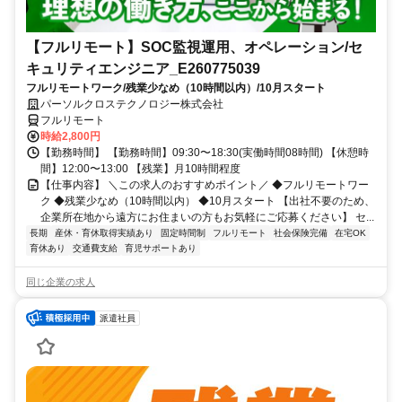
【フルリモート】SOC監視運用、オペレーション/セ
キュリティエンジニア_E260775039
フルリモートワーク/残業少なめ（10時間以内）/10月スタート
パーソルクロステクノロジー株式会社
フルリモート
時給2,800円
【勤務時間】 【勤務時間】09:30〜18:30(実働時間08時間) 【休憩時
間】12:00〜13:00 【残業】月10時間程度
【仕事内容】 ＼この求人のおすすめポイント／ ◆フルリモートワー
ク ◆残業少なめ（10時間以内） ◆10月スタート 【出社不要のため、
企業所在地から遠方にお住まいの方もお気軽にご応募ください】 セ...
長期
産休・育休取得実績あり
固定時間制
フルリモート
社会保険完備
在宅OK
育休あり
交通費支給
育児サポートあり
同じ企業の求人
派遣社員