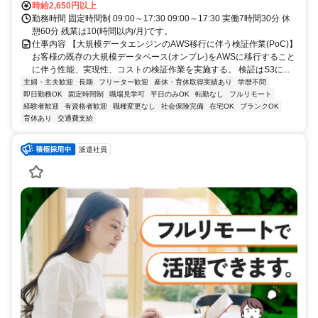
時給2,650円以上
勤務時間 固定時間制 09:00～17:30 09:00～17:30 実働7時間30分 休
憩60分 残業は10(時間以内/月)です。
仕事内容 【大規模データエンジンのAWS移行に伴う検証作業(PoC)】
お客様の既存の大規模データベース(オンプレ)をAWSに移行すること
に伴う性能、実現性、コストの検証作業を実施する。 検証はS3に...
主婦・主夫歓迎
長期
フリーター歓迎
産休・育休取得実績あり
学歴不問
即日勤務OK
固定時間制
職場見学可
平日のみOK
転勤なし
フルリモート
経験者歓迎
有資格者歓迎
職種変更なし
社会保険完備
在宅OK
ブランクOK
育休あり
交通費支給
派遣社員