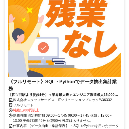
《フルリモート》SQL・Pythonでデータ抽出集計業
務
【四ツ谷駅より徒歩1分】＜業界最大級＞エンジニア派遣求人15,000件
以上◎ 来社不要のカンタン登録→最短2日で就業可能！！
株式会社スタッフサービス ITソリューションブロック/A36332
フルリモート
時給1,900円以上
勤務時間 固定時間制 09:00～17:45 09:00～17:45 休憩：12:00～
13:00 実働7時間45分 休憩60分 残業はありません。
仕事内容 【データ抽出・集計業務】 ・SQLやPythonを用いたデータ