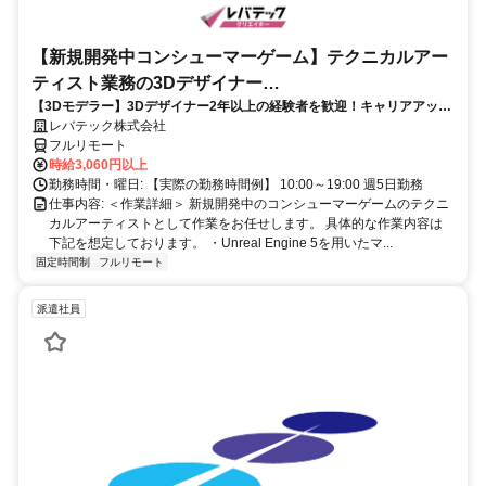
【新規開発中コンシューマーゲーム】テクニカルアー
ティスト業務の3Dデザイナー
【3Dモデラー】3Dデザイナー2年以上の経験者を歓迎！キャリアアップ
_LTCR547867_CP_CRG
を目指したい方も大歓迎♪
レバテック株式会社
フルリモート
時給3,060円以上
勤務時間・曜日: 【実際の勤務時間例】 10:00～19:00 週5日勤務
仕事内容: ＜作業詳細＞ 新規開発中のコンシューマーゲームのテクニ
カルアーティストとして作業をお任せします。 具体的な作業内容は
下記を想定しております。 ・Unreal Engine 5を用いたマ...
固定時間制
フルリモート
派遣社員