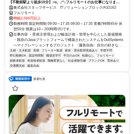
【不動前駅より徒歩10分】○o。.:*:.フルリモートのお仕事になりま
す.:*:.。o○ご応募お待ちしております！
株式会社スタッフサービス ITソリューションブロック/A32162
フルリモート
時給2,580円以上
勤務時間 固定時間制 09:00～17:35 09:00～17:35 実働7時間45分 休
憩50分 残業は10～20(時間/月)です。
仕事内容 ・受発注管理および輸送計画・管理を中心とした新規開発
・既存のJavaプラットフォームで構築されたシステムをOutSystems
へマイグレーションするプロジェクト 〈服装自由〉自分の好きな...
主婦・主夫歓迎
長期
フリーター歓迎
産休・育休取得実績あり
学歴不問
即日勤務OK
固定時間制
職場見学可
平日のみOK
転勤なし
フルリモート
経験者歓迎
有資格者歓迎
職種変更なし
社会保険完備
ブランクOK
育休あり
交通費支給
服装自由
派遣社員