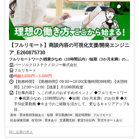
【フルリモート】商談内容の可視化支援/開発エンジニ
ア_E260875730
フルリモートワーク/残業少なめ（10時間以内）/短期（3か月未満）のお
仕事/大手SI企業勤務/今までのご経験を活かして、更なるキャリアアップ
パーソルクロステクノロジー株式会社
を目指せます
フルリモート
時給3,000円～3,300円
【勤務時間】 【勤務時間】09:00〜18:00(実働時間08時間) 【休憩時
間】12:00〜13:00 【残業】月10時間程度
【仕事内容】 ＼この求人のおすすめポイント／ ◆フルリモートワー
ク ◆残業少なめ（10時間以内） ◆短期（3か月未満）のお仕事 ◆大
手SI企業勤務 ◆今までのご経験を活かして、更なるキャリアアップを
目...
産休・育休取得実績あり
短期
即日勤務OK
固定時間制
フルリモート
社会保険完備
在宅OK
育休あり
交通費支給
駅近5分以内
育児サポートあり
同じ企業の求人