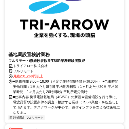
基地局設置検討業務
フルリモート/微経験者歓迎/TSSR業務経験者歓迎
トライアロー株式会社
フルリモート
月給231,260円以上
■勤務時間 9:00～18:00（所定労働時間8時間 休憩:60分） ■労働時間
実働時間：1日あたり8時間 平均勤務日数：1ヶ月あたり20日 平均残
業時間：1ヶ月あたり20時間0分 平均所定労働時...
■仕事内容 携帯電話基地局（4G/5G）の新設や設備増設を行う際に、
電波品質や設置条件を調査・検討する業務（TSSR業務）を担当しし
て頂きます。デスクワークが中心で、通信インフラを支える技術職に
なりま...
固定時間制
フルリモート