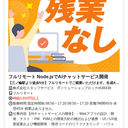
フルリモート Node.jsでAIチャットサービス開発
【三ノ輪駅より徒歩5分】フルリモートでご就業いただけます。生成AI
を活用したサービス開発に携われます。企画提案から改善まで幅広く関
株式会社スタッフサービス ITソリューションブロック/A38438
われる環境です☆
フルリモート
時給2,800円以上
勤務時間 固定時間制 08:50～17:20 08:50～17:20 実働7時間45分 休
憩45分 残業はありません。
仕事内容 【AIチャットサービスの開発】 ・Webアプリの設計、開
発、テスト ・PM、PdMとの開発方針の検討および連携 ・UI／UX改
善提案および機能開発 ・既存コードのリファクタリング ・パフォ