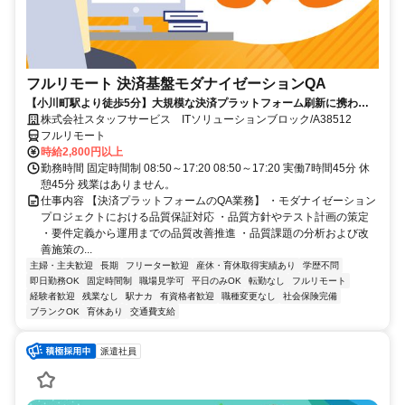
フルリモート 決済基盤モダナイゼーションQA
【小川町駅より徒歩5分】大規模な決済プラットフォーム刷新に携われ
ます。品質保証の専門性を発揮できる環境です。フルリモートで活躍で
株式会社スタッフサービス ITソリューションブロック/A38512
きる案件です☆
フルリモート
時給2,800円以上
勤務時間 固定時間制 08:50～17:20 08:50～17:20 実働7時間45分 休
憩45分 残業はありません。
仕事内容 【決済プラットフォームのQA業務】 ・モダナイゼーション
プロジェクトにおける品質保証対応 ・品質方針やテスト計画の策定
・要件定義から運用までの品質改善推進 ・品質課題の分析および改
善施策の...
主婦・主夫歓迎
長期
フリーター歓迎
産休・育休取得実績あり
学歴不問
即日勤務OK
固定時間制
職場見学可
平日のみOK
転勤なし
フルリモート
経験者歓迎
残業なし
駅ナカ
有資格者歓迎
職種変更なし
社会保険完備
ブランクOK
育休あり
交通費支給
派遣社員