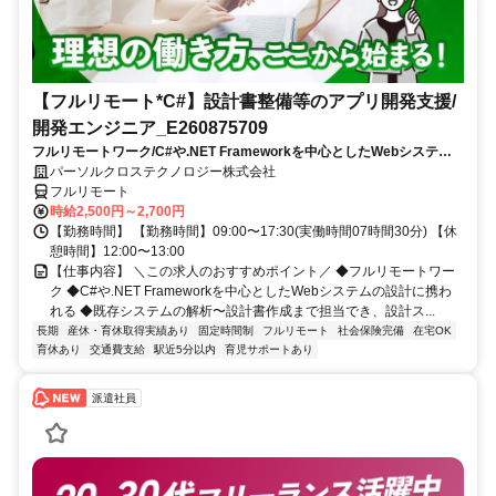
【フルリモート*C#】設計書整備等のアプリ開発支援/
開発エンジニア_E260875709
フルリモートワーク/C#や.NET Frameworkを中心としたWebシステム
の設計に携われる/既存システムの解析〜設計書作成まで担当でき、設計
パーソルクロステクノロジー株式会社
スキルを磨ける
フルリモート
時給2,500円～2,700円
【勤務時間】 【勤務時間】09:00〜17:30(実働時間07時間30分) 【休
憩時間】12:00〜13:00
【仕事内容】 ＼この求人のおすすめポイント／ ◆フルリモートワー
ク ◆C#や.NET Frameworkを中心としたWebシステムの設計に携わ
れる ◆既存システムの解析〜設計書作成まで担当でき、設計ス...
長期
産休・育休取得実績あり
固定時間制
フルリモート
社会保険完備
在宅OK
育休あり
交通費支給
駅近5分以内
育児サポートあり
派遣社員