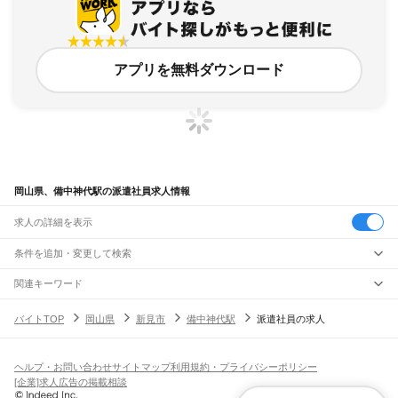
アプリを無料ダウンロード
岡山県、備中神代駅の派遣社員求人情報
求人の詳細を表示
条件を追加・変更して検索
市区町村を追加・変更
関連キーワード
完全在宅ワーク 全国
シール貼り 在宅
現在地周辺
ガチャガチャ
犬カフェ
岡山県
駅を追加・変更
バイトTOP
岡山県
新見市
備中神代駅
派遣社員の求人
岡山県
すべて
岡山市
すべて
職種を追加・変更
JR山陽本線(姫路～岡山)
北区
中区
東区
南区
三石駅
吉永駅
和気駅
熊山駅
万富駅
瀬戸駅
上道駅
東岡山駅
高島駅
西川原駅
岡山駅
飲食・フードサービス
ヘルプ・お問い合わせ
サイトマップ
利用規約・プライバシーポリシー
倉敷市
津山市
玉野市
笠岡市
井原市
総社市
高梁市
新見市
備前市
瀬戸内市
赤磐市
特徴を追加・変更
飲食・フードサービス
すべて
[企業]求人広告の掲載相談
JR山陽本線(岡山～三原)
真庭市
美作市
浅口市
和気郡
都窪郡
浅口郡
小田郡
真庭郡
苫田郡
勝田郡
英田郡
ホールスタッフ
キッチンスタッフ
皿洗い・洗い場
精肉・鮮魚加工
給食調理
人気