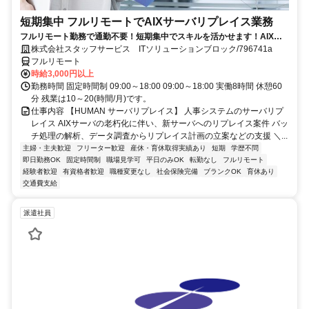
短期集中 フルリモートでAIXサーバリプレイス業務
フルリモート勤務で通勤不要！短期集中でスキルを活かせます！AIXの
経験を積むチャンス！
株式会社スタッフサービス ITソリューションブロック/796741a
フルリモート
時給3,000円以上
勤務時間 固定時間制 09:00～18:00 09:00～18:00 実働8時間 休憩60
分 残業は10～20(時間/月)です。
仕事内容 【HUMAN サーバリプレイス】 人事システムのサーバリプ
レイス AIXサーバの老朽化に伴い、新サーバへのリプレイス案件 バッ
チ処理の解析、データ調査からリプレイス計画の立案などの支援 ＼...
主婦・主夫歓迎
フリーター歓迎
産休・育休取得実績あり
短期
学歴不問
即日勤務OK
固定時間制
職場見学可
平日のみOK
転勤なし
フルリモート
経験者歓迎
有資格者歓迎
職種変更なし
社会保険完備
ブランクOK
育休あり
交通費支給
派遣社員