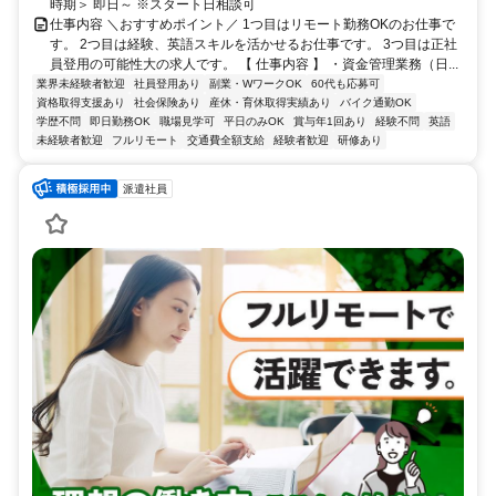
時期＞ 即日～ ※スタート日相談可
仕事内容 ＼おすすめポイント／ 1つ目はリモート勤務OKのお仕事で
す。 2つ目は経験、英語スキルを活かせるお仕事です。 3つ目は正社
員登用の可能性大の求人です。 【 仕事内容 】 ・資金管理業務（日...
業界未経験者歓迎
社員登用あり
副業・WワークOK
60代も応募可
資格取得支援あり
社会保険あり
産休・育休取得実績あり
バイク通勤OK
学歴不問
即日勤務OK
職場見学可
平日のみOK
賞与年1回あり
経験不問
英語
未経験者歓迎
フルリモート
交通費全額支給
経験者歓迎
研修あり
派遣社員