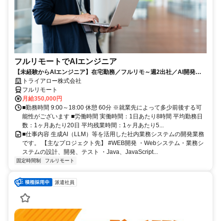
フルリモートでAIエンジニア
【未経験からAIエンジニア】在宅勤務／フルリモ～週2出社／AI開発を
仕事にする
トライアロー株式会社
フルリモート
月給350,000円
■勤務時間 9:00～18:00 休憩 60分 ※就業先によって多少前後する可
能性がございます ■労働時間 実働時間：1日あたり8時間 平均勤務日
数：1ヶ月あたり20日 平均残業時間：1ヶ月あたり5...
■仕事内容 生成AI（LLM）等を活用した社内業務システムの開発業務
です。 【主なプロジェクト先】 #WEB開発 ・Webシステム・業務シ
ステムの設計、開発、テスト ・Java、JavaScript...
固定時間制
フルリモート
派遣社員