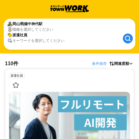
岡山県
備中神代駅
職種を選択してください
派遣社員
キーワードを選択してください
110件
条件保存
関連度順
派遣社員