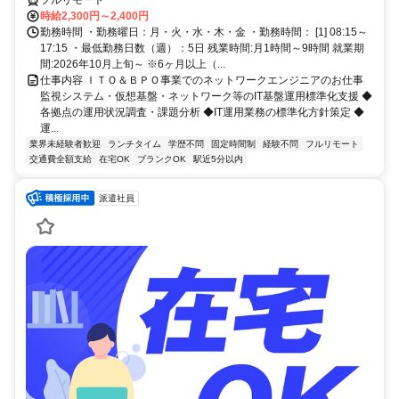
フルリモート
時給2,300円～2,400円
勤務時間 ・勤務曜日：月・火・水・木・金 ・勤務時間： [1] 08:15～
17:15 ・最低勤務日数（週）：5日 残業時間:月1時間～9時間 就業期
間:2026年10月上旬～ ※6ヶ月以上（...
仕事内容 ＩＴＯ＆ＢＰＯ事業でのネットワークエンジニアのお仕事
監視システム・仮想基盤・ネットワーク等のIT基盤運用標準化支援 ◆
各拠点の運用状況調査・課題分析 ◆IT運用業務の標準化方針策定 ◆
運...
業界未経験者歓迎
ランチタイム
学歴不問
固定時間制
経験不問
フルリモート
交通費全額支給
在宅OK
ブランクOK
駅近5分以内
派遣社員