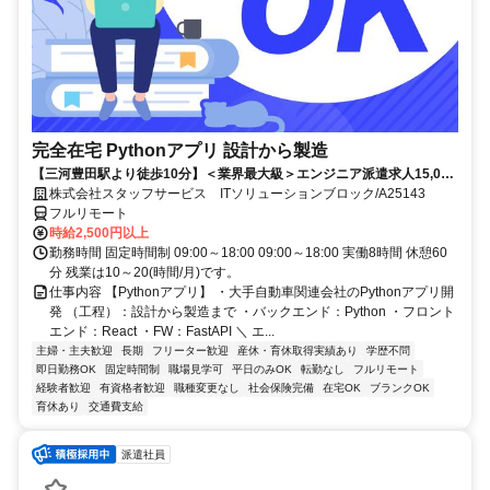
完全在宅 Pythonアプリ 設計から製造
【三河豊田駅より徒歩10分】＜業界最大級＞エンジニア派遣求人15,000
件以上◎ 来社不要のカンタン登録→最短2日で就業可能！！
株式会社スタッフサービス ITソリューションブロック/A25143
フルリモート
時給2,500円以上
勤務時間 固定時間制 09:00～18:00 09:00～18:00 実働8時間 休憩60
分 残業は10～20(時間/月)です。
仕事内容 【Pythonアプリ】 ・大手自動車関連会社のPythonアプリ開
発 （工程）：設計から製造まで ・バックエンド：Python ・フロント
エンド：React ・FW：FastAPI ＼ エ...
主婦・主夫歓迎
長期
フリーター歓迎
産休・育休取得実績あり
学歴不問
即日勤務OK
固定時間制
職場見学可
平日のみOK
転勤なし
フルリモート
経験者歓迎
有資格者歓迎
職種変更なし
社会保険完備
在宅OK
ブランクOK
育休あり
交通費支給
派遣社員