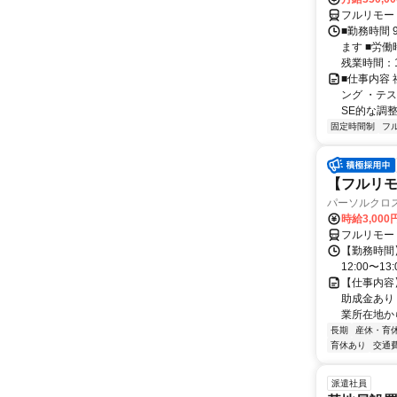
フルリモー
■勤務時間 
ます ■労働
残業時間：1
■仕事内容
ング ・テ
SE的な調整
固定時間制
フ
【フルリモー
パーソルクロ
時給3,000
フルリモー
【勤務時間】
12:00〜13:
【仕事内容
助成金あり
業所在地か
長期
産休・育
育休あり
交通
派遣社員