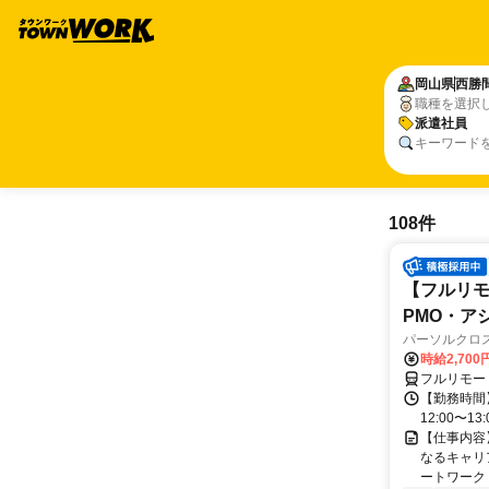
岡山県
西勝
職種を選択
派遣社員
キーワード
108件
【フルリモ
PMO・アシ)
パーソルクロ
時給2,700
フルリモー
【勤務時間】
12:00〜13:
【仕事内容
なるキャリ
ートワーク 