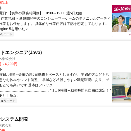
0円以上
ト
日: 【実際の勤務時間例】 10:00～19:00 週5日勤務
 ＜作業詳細＞ 新規開発中のコンシューマーゲームのテクニカルアーティ
作業をお任せします。 具体的な作業内容は下記を想定しております。
Engine 5を用いたマ...
ルリモート
エンジニア(Java)
ー株式会社
円～4,200円
ト
曜日: 月曜～金曜の週5日勤務をベースとしますが、 主婦の方なども活
急なお休みやシフト調整、 早退など相談しやすい職場環境にあり、 チ
とても高いです 基本はフレック...
..................................................... * 1日6時間～勤務時間も自由に設定！ *
り！急な...
フルリモート
でシステム開発
株式会社
00円