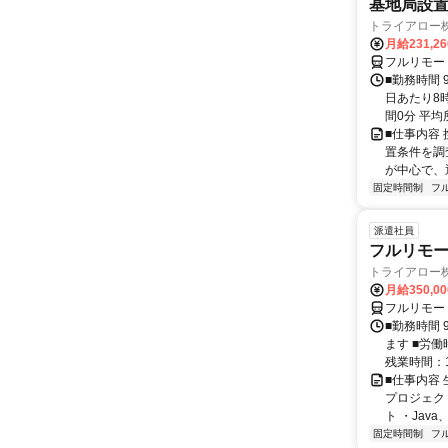
基地局設
トライアロー
月給231,2
フルリモー
■勤務時間 
日あたり8
間0分 平均
■仕事内容
置条件を調
が中心で、
固定時間制
フ
派遣社員
フルリモー
トライアロー
月給350,0
フルリモー
■勤務時間 
ます ■労働
残業時間：1
■仕事内容
プロジェク
ト ・Java、Ja
固定時間制
フ