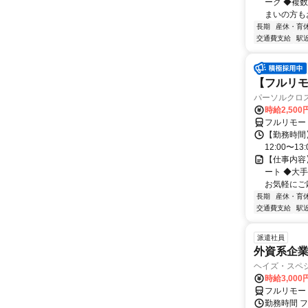
ーク ◆複
まいの方もお
長期
産休・育
交通費支給
駅
【フルリモー
パーソルクロ
時給2,500
フルリモー
【勤務時間】
12:00〜13:
【仕事内容
ート ◆大
お気軽にご応
長期
産休・育
交通費支給
駅
派遣社員
外資系企
ヘイズ・スペ
時給3,000
フルリモー
勤務時間 フ