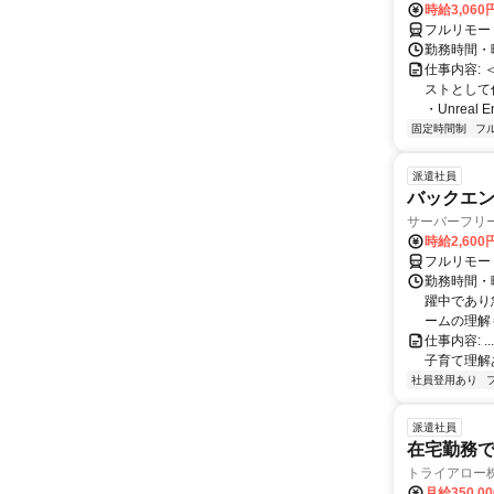
時給3,06
フルリモー
勤務時間・曜
仕事内容:
ストとして
・Unreal 
固定時間制
フ
派遣社員
バックエンド
サーバーフリ
時給2,600
フルリモー
勤務時間・
躍中であり
ームの理解も
仕事内容: ......
子育て理解あ
社員登用あり
派遣社員
在宅勤務
トライアロー
月給350,0