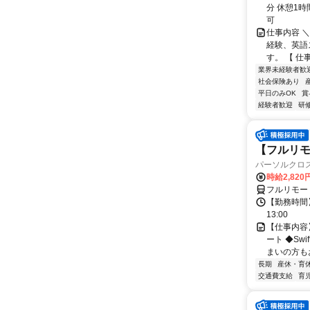
分 休憩1時
可
仕事内容 
経験、英語
す。 【 仕
業界未経験者歓
社会保険あり
平日のみOK
賞
経験者歓迎
研
【フルリモー
パーソルクロ
時給2,820
フルリモー
【勤務時間】
13:00
【仕事内容
ート ◆S
まいの方もお
長期
産休・育
交通費支給
育