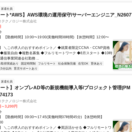
派遣社員
ート*AWS】AWS環境の運用保守/サーバーエンジニア_N26077
ステクノロジー株式会社
円
ト
 【勤務時間】10:00〜19:00(実働時間08時間) 【休憩時間】12:00〜
】 ＼この求人のおすすめポイント／ ◆就業者限定CCNA・CCNP資格
 ◆服装自由 ◆複数名募集 ◆フルリモートワーク ◆8月スタート ◆10時
通信事業関連会社勤務 ...
休取得実績あり
固定時間制
フルリモート
社会保険完備
在宅OK
育休あり
近5分以内
育児サポートあり
派遣社員
ート】オンプレAD等の新規機能導入等/プロジェクト管理(PM
74173
ステクノロジー株式会社
円～3,200円
ト
 【勤務時間】09:00〜17:45(実働時間07時間45分) 【休憩時間】
00
】 ＼この求人のおすすめポイント／ ◆英語活かせる ◆フルリモートワ