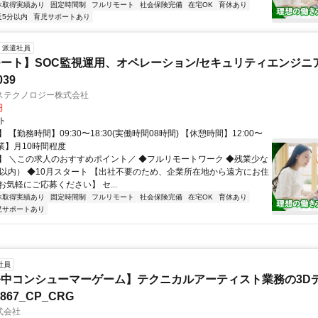
休取得実績あり
固定時間制
フルリモート
社会保険完備
在宅OK
育休あり
近5分以内
育児サポートあり
派遣社員
ート】SOC監視運用、オペレーション/セキュリティエンジニ
039
ステクノロジー株式会社
円
ト
 【勤務時間】09:30〜18:30(実働時間08時間) 【休憩時間】12:00〜
【残業】月10時間程度
】 ＼この求人のおすすめポイント／ ◆フルリモートワーク ◆残業少な
間以内） ◆10月スタート 【出社不要のため、企業所在地から遠方にお住
気軽にご応募ください】 セ...
休取得実績あり
固定時間制
フルリモート
社会保険完備
在宅OK
育休あり
児サポートあり
社員
中コンシューマーゲーム】テクニカルアーティスト業務の3D
7867_CP_CRG
式会社