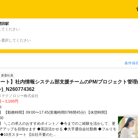
間田駅
してください
を選択してください
条件保
派遣社員
ート】社内情報システム部支援チームのPM/プロジェクト管理(
_N260774362
ステクノロジー株式会社
円～3,100円
ト
 【勤務時間】09:00〜17:45(実働時間07時間45分) 【休憩時間】
00
】 ＼この求人のおすすめポイント／ ◆今までのご経験を活かして、更
アアップを目指せます ◆英語活かせる ◆大手通信会社勤務 ◆フルリモ
◆10月スタート 【出社不要のた...