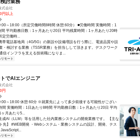
置検討業務
株式会社
60円以上
ト
9:00～18:00（所定労働時間8時間 休憩:60分） ■労働時間 実働時間：1
時間 平均勤務日数：1ヶ月あたり20日 平均残業時間：1ヶ月あたり20時
所定労働時...
 携帯電話基地局（4G/5G）の新設や設備増設を行う際に、電波品質や設
査・検討する業務（TSSR業務）を担当しして頂きます。デスクワーク
通信インフラを支える技術職になりま...
ルリモート
トでAIエンジニア
株式会社
00円
ト
9:00～18:00 休憩 60分 ※就業先によって多少前後する可能性がござい
時間 実働時間：1日あたり8時間 平均勤務日数：1ヶ月あたり20日 平均
ヶ月あたり5...
 生成AI（LLM）等を活用した社内業務システムの開発業務です。 【主な
ト先】 #WEB開発 ・Webシステム・業務システムの設計、開発、テス
vaScript...
ルリモート