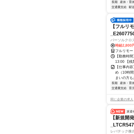
長期
産休・育
交通費支給
駅
【フルリモ
_E260775
パーソルクロ
時給2,800
フルリモー
【勤務時間】
13:00 
【仕事内容
め（10時
まいの方もお
長期
産休・育
交通費支給
育
同じ企業の求人
派遣
【新規開発
_LTCR54
レバテック株