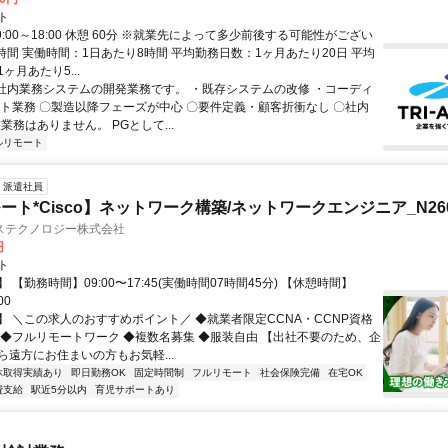
ト
9:00～18:00 休憩 60分 ※就業先によって多少前後する可能性がござい
時間 実働時間：1日あたり8時間 平均勤務日数：1ヶ月あたり20日 平均
ヶ月あたり5...
 社内業務システムの開発業務です。 ・既存システムの改修 ・コーディ
スト業務 〇製造以降フェーズが中心 〇要件定義・顧客折衝なし 〇社内
業務はありません。 PGとして...
ルリモート
派遣社員
ト*Cisco】ネットワーク構築/ネットワークエンジニア_N2606
ステクノロジー株式会社
円
ト
 【勤務時間】09:00〜17:45(実働時間07時間45分) 【休憩時間】
00
】 ＼この求人のおすすめポイント／ ◆就業者限定CCNA・CCNP資格
 ◆フルリモートワーク ◆複数名募集 ◆服装自由 【出社不要のため、企
ら遠方にお住まいの方もお気軽...
休取得実績あり
即日勤務OK
固定時間制
フルリモート
社会保険完備
在宅OK
費支給
駅近5分以内
育児サポートあり