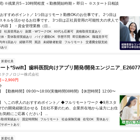
間) ※残業月5～10時間程度 ＜勤務開始時期＞ 即日～ ※スタート日相談
＼おすすめポイント／ 1つ目はリモート勤務OKのお仕事です。 2つ目は
スキルを活かせるお仕事です。 3つ目は正社員登用の可能性大の求人で
事内容 】 ・資金管理業務（日...
迎
社員登用あり
副業・WワークOK
60代も応募可
資格取得支援あり
産休・育休取得実績あり
バイク通勤OK
学歴不問
即日勤務OK
職場見学可
与年1回あり
経験不問
英語
未経験者歓迎
フルリモート
交通費全額支給
修あり
派遣社員
ト*Swift】歯科医院向けアプリ開発/開発エンジニア_E260774
ステクノロジー株式会社
円～2,900円
ト
 【勤務時間】09:00〜18:00(実働時間08時間) 【休憩時間】12:00〜
】 ＼この求人のおすすめポイント／ ◆フルリモートワーク ◆9月スタ
wiftでの開発経験活かせる 【出社不要のため、企業所在地から遠方にお住
気軽にご応募ください】 ...
休取得実績あり
固定時間制
フルリモート
社会保険完備
在宅OK
育休あり
児サポートあり
派遣社員