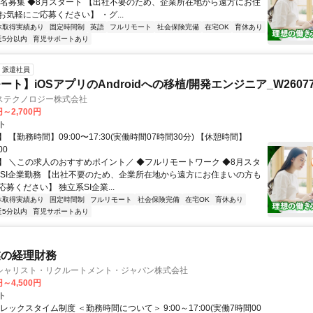
数名募集 ◆8月スタート 【出社不要のため、企業所在地から遠方にお住
気軽にご応募ください】 ・グ...
休取得実績あり
固定時間制
英語
フルリモート
社会保険完備
在宅OK
育休あり
近5分以内
育児サポートあり
派遣社員
ト】iOSアプリのAndroidへの移植/開発エンジニア_W26077
ステクノロジー株式会社
円～2,700円
ト
 【勤務時間】09:00〜17:30(実働時間07時間30分) 【休憩時間】
00
】 ＼この求人のおすすめポイント／ ◆フルリモートワーク ◆8月スタ
手SI企業勤務 【出社不要のため、企業所在地から遠方にお住まいの方も
募ください】 独立系SI企業...
休取得実績あり
固定時間制
フルリモート
社会保険完備
在宅OK
育休あり
近5分以内
育児サポートあり
業の経理財務
シャリスト・リクルートメント・ジャパン株式会社
円～4,500円
ト
レックスタイム制度 ＜勤務時間について＞ 9:00～17:00(実働7時間00