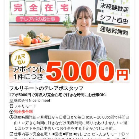
フルリモートのテレアポスタッフ
1アポ5000円で高収入!完全在宅で好きな時間にお仕事OK♪
株式会社Nice to meet
フルリモート
完全歩合制
勤務時間詳細 ✅月曜日から日曜日まで毎日 9:30～20:00の間で時間自
由！ ✅好きな時間に好きなだけ 勤務時間に縛りはありません！ ✅週
１回シフトを自己申告 いつお仕事をする予定かだけは 事前...
仕事内容 ✅完全在宅！ ■面接 ■研修 ■おしごと ぜ～んぶリモート◎ ✅