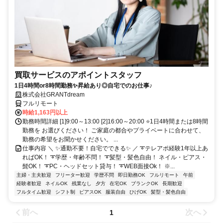
買取サービスのアポイントスタッフ
1日4時間or8時間勤務✨昇給あり◎自宅でのお仕事♪
株式会社GRANTdream
フルリモート
時給1,163円以上
勤務時間詳細 [1]9:00～13:00 [2]16:00～20:00 ⭐1日4時間または8時間
勤務を お選びください！ ご家庭の都合やプライベートに合わせて、
勤務の希望をお聞かせください。 ...
仕事内容 ＼ ✨通勤不要！自宅でできる✨ ／ ➰テレアポ経験1年以上あ
ればOK！ ➰学歴・年齢不問！ ➰髪型・髪色自由！ ネイル・ピアス・
髭OK！ ➰PC・ヘッドセット貸与！ ➰WEB面接Ok！ ※...
主婦・主夫歓迎
フリーター歓迎
学歴不問
即日勤務OK
フルリモート
午前
経験者歓迎
ネイルOK
残業なし
夕方
在宅OK
ブランクOK
長期歓迎
フルタイム歓迎
シフト制
ピアスOK
服装自由
ひげOK
髪型・髪色自由
前へ
次へ
1