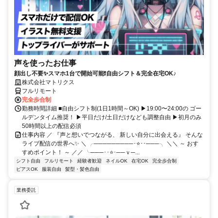
声を使ったお仕事
顔出し不要✨スマホ1台で開始可能❗自由シフト＆完全在宅OK♪
株式会社マトリクス
フルリモート
完全歩合制
勤務時間詳細 ■自由シフト制(1日1時間～OK) ▶19:00〜24:00の ゴー
ルデンタイム推奨！ ▶平日だけ/土日だけなども調整自由 ▶初月のみ
50時間以上の配信必須
仕事内容 ／ 『声と想いでつながる、 新しい自分に出会える』 そんな
ライブ配信の世界へ✨ ＼ ╭─────────･⭐･･───╮ ＼＼ ～ おす
すめポイント！ ～ ／／ ╰───･･⭐･──ｖ─...
シフト自由
フルリモート
経験者歓迎
ネイルOK
在宅OK
完全歩合制
ピアスOK
服装自由
髪型・髪色自由
業務委託