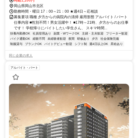
時給1,100円
岡山県岡山市北区
勤務時間・曜日 17：00～21：00 ★週4日～応相談
募集要項 職種 夕方からの病院内の清掃 雇用形態 アルバイト / パート
仕事内容 ■性別不問！男女活躍中！ ■17時～21時、夕方からのお仕事
です！ 学校帰りにバイトしたい学生さん、 スキマ時間...
扶養内勤務OK
社員登用あり
副業・WワークOK
主婦・主夫歓迎
フリーター歓迎
バイク通勤OK
経験不問
未経験者歓迎
夜間
研修あり
夕方
社会保険完備
制服貸与
ブランクOK
バイトデビュー歓迎
シフト制
週4日以上OK
昇給あり
同じ企業の求人
アルバイト・パート