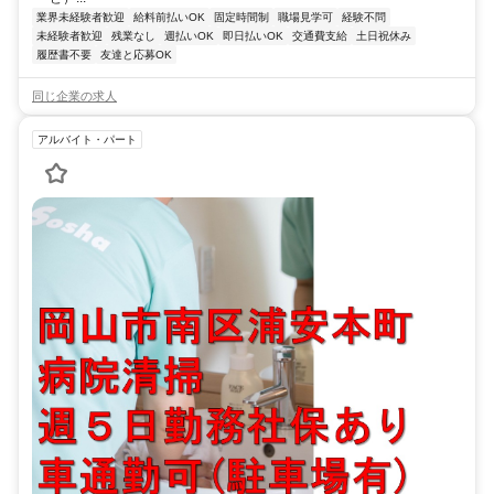
業界未経験者歓迎
給料前払いOK
固定時間制
職場見学可
経験不問
未経験者歓迎
残業なし
週払いOK
即日払いOK
交通費支給
土日祝休み
履歴書不要
友達と応募OK
同じ企業の求人
アルバイト・パート