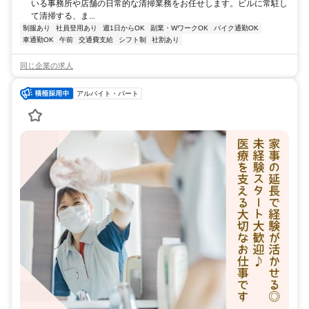
いる事務所や店舗の日常的な清掃業務をお任せします。ビルに常駐し
て清掃する、ま...
制服あり
社員登用あり
週1日からOK
副業・WワークOK
バイク通勤OK
車通勤OK
午前
交通費支給
シフト制
社割あり
同じ企業の求人
アルバイト・パート