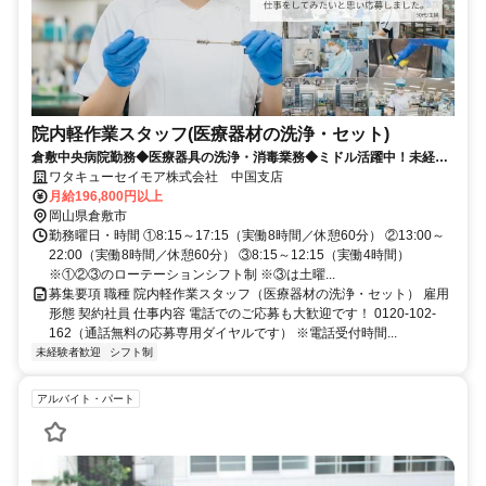
院内軽作業スタッフ(医療器材の洗浄・セット)
倉敷中央病院勤務◆医療器具の洗浄・消毒業務◆ミドル活躍中！未経験
スタート8割以上◎
ワタキューセイモア株式会社 中国支店
月給196,800円以上
岡山県倉敷市
勤務曜日・時間 ①8:15～17:15（実働8時間／休憩60分） ②13:00～
22:00（実働8時間／休憩60分） ③8:15～12:15（実働4時間）
※①②③のローテーションシフト制 ※③は土曜...
募集要項 職種 院内軽作業スタッフ（医療器材の洗浄・セット） 雇用
形態 契約社員 仕事内容 電話でのご応募も大歓迎です！ 0120-102-
162（通話無料の応募専用ダイヤルです） ※電話受付時間...
未経験者歓迎
シフト制
アルバイト・パート