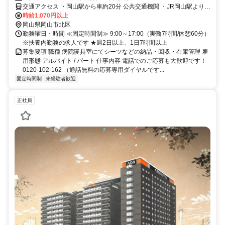
交通アクセス ・岡山駅から車約20分 公共交通機関 ・JR岡山駅よりバ
ス約20分 「日赤病院入口」または、「日赤病院（3H系統のみ）」下
時給1,070円以上
車
岡山県岡山市北区
勤務曜日・時間 ≪固定時間制≫ 9:00～17:00（実働7時間/休憩60分）
※扶養内勤務の求人です ★週2日以上、1日7時間以上
募集要項 職種 病院寝具室にてシーツなどの納品・回収・在庫管理 雇
用形態 アルバイト / パート 仕事内容 電話でのご応募も大歓迎です！
0120-102-162 （通話無料の応募専用ダイヤルです...
固定時間制
未経験者歓迎
正社員