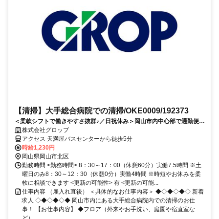
【清掃】大手総合病院での清掃/OKE0009/192373
＜柔軟シフトで働きやすさ抜群♪／日祝休み＞岡山市内中心部で通勤便利
♪シニア活躍中☆総合病院のお掃除！
株式会社グロップ
アクセス 天満屋バスセンターから徒歩5分
時給1,230円
岡山県岡山市北区
勤務時間 <勤務時間> 8：30～17：00（休憩60分）実働7.5時間 ※土
曜日のみ8：30～12：30（休憩0分）実働4時間 ※時短やお休みを柔
軟に相談できます <更新の可能性> 有 <更新の可能...
仕事内容 （雇入れ直後） ＜具体的なお仕事内容＞ ◆◇◆◇◆◇ 新着
求人 ◇◆◇◆◇◆ 岡山市内にある大手総合病院内での清掃のお仕
事！ 【お仕事内容】 ◆フロア（外来やお手洗い、庭園や宿直室な
ど）...