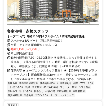
客室清掃・点検スタッフ
オープニング】時給1150円＆フルタイム！清掃業経験者優遇
アパホテル&リゾート〈岡山駅新幹線口〉
交通・アクセス 岡山駅から徒歩10分
時給1,150円～1,250円
岡山県岡山市北区
勤務時間詳細 7:30～16:30/休憩あり ※状況によって時間は前後する
場合有り ＜選べる時間や曜日！＞ 時間・曜日は相談OKです♪ ※現場
対応、稼働状況により残業あり ※週3日～OK ※希望の...
仕事内容 ★ オープニングスタッフ募集！ ★ 【2026年8月6日グラン
ドオープン！】 岡山駅新幹線口からすぐ！ 絶好のロケーションに新
しいホテルが誕生！ 観光やビジネスの拠点となる、 活気あふれ...
制服あり
業界未経験者歓迎
扶養内勤務OK
社員登用あり
副業・WワークOK
土日祝のみOK
主婦・主夫歓迎
60代も応募可
フリーター歓迎
シフト自由
学歴不問
平日のみOK
転勤なし
経験不問
未経験者歓迎
経験者歓迎
有資格者歓迎
研修あり
ブランクOK
オープニングスタッフ
派遣社員