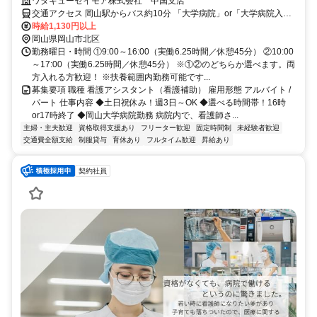
育て応援求人/マイカー通勤可♪
ワタキューセイモア株式会社 中国支店
交通アクセス 岡山駅からバス約10分 「大学病院」or「大学病院入
口」下車 岡山駅から路面電車 「清輝橋」下車 徒歩約10分 岡山駅から
時給1,130円以上
車約10分
岡山県岡山市北区
勤務曜日・時間 ①9:00～16:00（実働6.25時間／休憩45分） ②10:00
～17:00（実働6.25時間／休憩45分） ※①②のどちらか選べます。両
方入れる方歓迎！ ※扶養範囲内勤務可能です...
募集要項 職種 看護アシスタント（看護補助） 雇用形態 アルバイト /
パート 仕事内容 ◆土日祝休み！週3日～OK ◆選べる時間帯！16時
or17時終了 ◆岡山大学病院勤務 病院内で、看護師さ...
主婦・主夫歓迎
資格取得支援あり
フリーター歓迎
固定時間制
未経験者歓迎
交通費全額支給
制服貸与
育休あり
フルタイム歓迎
昇給あり
契約社員