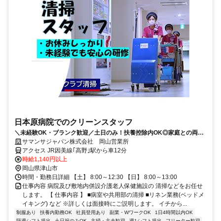
日本原病院でのクリーンスタッフ
＼未経験OK・ブランク歓迎／土日のみ！扶養控除内OK◎家庭との両立
にも最適
サマンサジャパン株式会社 岡山営業所
アクセス JR因美線｢高野｣駅から車12分
時給1,140円以上
岡山県津山市
時間・勤務日詳細 【土】 8:00～12:30 【日】 8:00～13:00
仕事内容 病院及び敷地内併設介護老人保健施設の 清掃などをお任せ
します。 【 仕事内容 】 ■病室や共用部の清掃 ■リネン業務(ベッドメ
イキング) など ※詳しくは面接時にご説明します。 イチから...
制服あり
扶養内勤務OK
社員登用あり
副業・WワークOK
1日4時間以内OK
隔週シフト提出
土日祝のみOK
主婦・主夫歓迎
週1シフト提出
フリーター歓迎