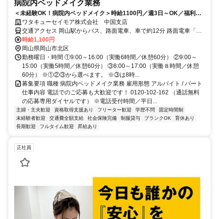
病院内ベッドメイク業務
＜未経験OK！病院内ベッドメイク＞時給1100円／週3日～OK／福利厚
生他手当充実／マイカー通勤可♪
ワタキューセイモア株式会社 中国支店
交通アクセス 岡山駅からバス、路面電車、車で約12分 路面電車「清
輝橋」から徒歩10分
時給1,100円
岡山県岡山市北区
勤務曜日・時間 ①9:00～16:00（実働6時間／休憩60分） ②9:00～
15:00（実働5時間／休憩60分） ③8:00～17:00（実働８時間／休憩
60分） ※①②③から選べます。 ※③は8時...
募集要項 職種 病院内ベッドメイク業務 雇用形態 アルバイト / パート
仕事内容 電話でのご応募も大歓迎です！ 0120-102-162 （通話無料
の応募専用ダイヤルです） ※電話受付時間／平日...
主婦・主夫歓迎
資格取得支援あり
フリーター歓迎
学歴不問
固定時間制
未経験者歓迎
交通費全額支給
社会保険完備
制服貸与
ブランクOK
育休あり
長期歓迎
フルタイム歓迎
昇給あり
正社員