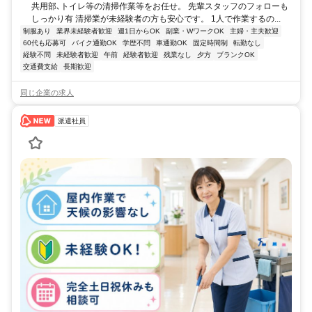
共用部､トイレ等の清掃作業等をお任せ。 先輩スタッフのフォローも
しっかり有 清掃業が未経験者の方も安心です。 1人で作業するの...
制服あり
業界未経験者歓迎
週1日からOK
副業・WワークOK
主婦・主夫歓迎
60代も応募可
バイク通勤OK
学歴不問
車通勤OK
固定時間制
転勤なし
経験不問
未経験者歓迎
午前
経験者歓迎
残業なし
夕方
ブランクOK
交通費支給
長期歓迎
同じ企業の求人
派遣社員