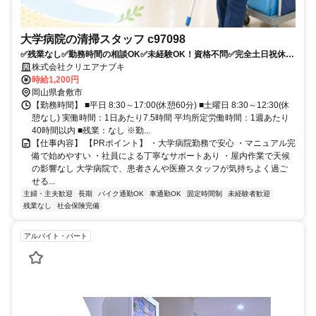
大学病院の清掃スタッフ c97098
✅残業なし✅勤務時間の相談OK✅未経験OK！資格不問✅完全土日祝休み
も相談可
株式会社クリエアナブキ
時給1,200円
岡山県倉敷市
【勤務時間】 ■平日 8:30～17:00(休憩60分) ■土曜日 8:30～12:30(休
憩なし) 実働時間：1日あたり7.5時間 平均所定労働時間：1週あたり
40時間以内 ■残業：なし ※勤...
【仕事内容】 【PRポイント】 ・大学病院勤務で安心 ・マニュアル完
備で始めやすい ・社員による丁寧なサポートあり ・屋内作業で天候
の影響なし 大学病院で、患者さんや医療スタッフが気持ちよく過ご
せる...
主婦・主夫歓迎
長期
バイク通勤OK
車通勤OK
固定時間制
未経験者歓迎
残業なし
社会保険完備
アルバイト・パート