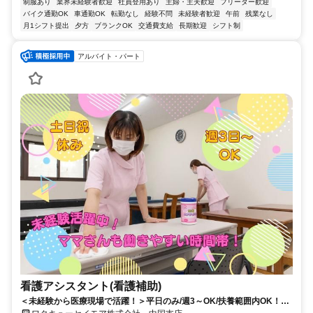
制服あり
業界未経験者歓迎
社員登用あり
主婦・主夫歓迎
フリーター歓迎
バイク通勤OK
車通勤OK
転勤なし
経験不問
未経験者歓迎
午前
残業なし
月1シフト提出
夕方
ブランクOK
交通費支給
長期歓迎
シフト制
アルバイト・パート
看護アシスタント(看護補助)
＜未経験から医療現場で活躍！＞平日のみ/週3～OK/扶養範囲内OK！子