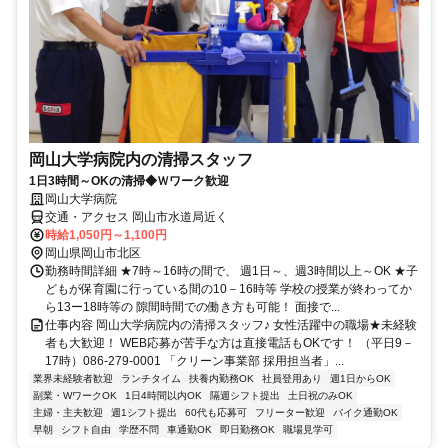
岡山大学病院内の清掃スタッフ
1日3時間～OKの清掃◆Ｗワーク歓迎
岡山大学病院
交通・アクセス 岡山市水道局近く
時給1,050円～1,100円
岡山県岡山市北区
勤務時間詳細 ★7時～16時の間で、 週1日～、週3時間以上～OK ★子
どもが保育園に行っている間の10－16時等 学校の授業が終わってか
ら13ー18時等の 隙間時間での働き方も可能！ 面接で...
仕事内容 岡山大学病院内の清掃スタッフ♪ 女性活躍中の職場★未経験
者も大歓迎！ WEB応募が苦手な方は直接電話もOKです！ （平日9－
17時）086-279-0001 「クリーン事業部 採用担当者」...
業界未経験者歓迎
ランチタイム
扶養内勤務OK
社員登用あり
週1日からOK
副業・WワークOK
1日4時間以内OK
隔週シフト提出
土日祝のみOK
主婦・主夫歓迎
週1シフト提出
60代も応募可
フリーター歓迎
バイク通勤OK
早朝
シフト自由
学歴不問
車通勤OK
即日勤務OK
職場見学可