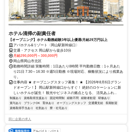
ホテル清掃の副責任者
【オープニング】ホテル勤務経験3年以上優遇/月給29万円以上
アパホテル&リゾート〈岡山駅新幹線口〉
交通・アクセス 岡山駅から徒歩10分
月給290,000円～300,000円
岡山県岡山市北区
勤務時間詳細 実働時間：1日あたり8時間 平均勤務日数：1ヶ月あた
り21日 7:30～16:30 ※週5日勤務 ※現場対応、稼働状況により残業あ
り。
仕事内容 ★ オープニングスタッフ募集！ ★ 【2026年8月6日グラン
ドオープン！】 岡山駅新幹線口からすぐ！ 絶好のロケーションに新
しいホテルが誕生！ 観光やビジネスの拠点となる、 活気あふれ...
制服あり
資格取得支援あり
固定時間制
経験不問
経験者歓迎
研修あり
賞与あり
ブランクOK
育休あり
オープニングスタッフ
交通費支給
長期歓迎
資格取得手当あり
社割あり
寮・社宅あり
同じ企業の求人
アルバイト・パート