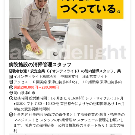
病院施設の清掃管理スタッフ
経験者歓迎！安定企業《イオンディライト》の院内清掃スタッフ。業界
未経験もOK！年間休日121日
イオンディライト株式会社 中四国支社 津山営業サイト
アクセス ＪＲ因美線 東津山徒歩約14分、ＪＲ姫新線 東津山徒歩約14
分、ＪＲ因美線/ＪＲ姫新線 高野（岡山県）徒歩約42分
月給200,000円～280,000円
岡山県津山市
勤務時間 総労働時間：1ヶ月あたり163時間 シフトサイクル：1ヶ月
●基本シフト 7:30～16:30 他 業務都合によりその他時間帯あり 1ヵ月
単位の変形労働時間制
仕事内容 仕事内容 病院での責任者として清掃作業の 教育・指導等の
マネジメントと スタッフの作業管理や スケジュール管理をお願いし
ます。 社内での清掃研修・公的資格取得のサポートあり！ 充実の福
利...