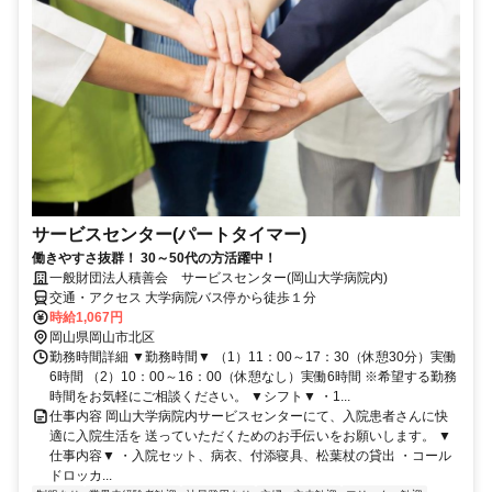
サービスセンター(パートタイマー)
働きやすさ抜群！ 30～50代の方活躍中！
一般財団法人積善会 サービスセンター(岡山大学病院内)
交通・アクセス 大学病院バス停から徒歩１分
時給1,067円
岡山県岡山市北区
勤務時間詳細 ▼勤務時間▼ （1）11：00～17：30（休憩30分）実働
6時間 （2）10：00～16：00（休憩なし）実働6時間 ※希望する勤務
時間をお気軽にご相談ください。 ▼シフト▼ ・1...
仕事内容 岡山大学病院内サービスセンターにて、入院患者さんに快
適に入院生活を 送っていただくためのお手伝いをお願いします。 ▼
仕事内容▼ ・入院セット、病衣、付添寝具、松葉杖の貸出 ・コール
ドロッカ...