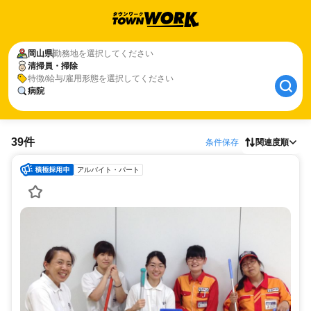
岡山県
勤務地を選択してください
清掃員・掃除
特徴/給与/雇用形態を選択してください
病院
39件
条件保存
関連度順
アルバイト・パート