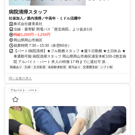
病院清掃スタッフ
社保加入／屋内清掃／中高年・ミドル活躍中
株式会社建美装社
沿線・最寄駅 岡電バス「慈圭病院」より徒歩1分
時給1,200円～1,250円
岡山県岡山市南区
就業時間 7:30～15:30（休憩60分）
【パート/病院清掃】★フル勤務スタッフ ★週５日勤務 ★土日休み ★
車通勤可能 病院清掃スタッフ 岡山県岡山市南区浦安本町100-2慈圭病
院 アルバイト・パート 求人の特徴 17 時までに退社可 原...
制服あり
主婦・主夫歓迎
未経験者歓迎
賞与あり
交通費支給
シフト制
同じ企業の求人
アルバイト・パート