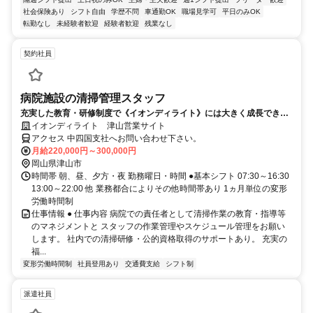
社会保険あり
シフト自由
学歴不問
車通勤OK
職場見学可
平日のみOK
転勤なし
未経験者歓迎
経験者歓迎
残業なし
契約社員
病院施設の清掃管理スタッフ
充実した教育・研修制度で《イオンディライト》には大きく成長できる
環境があります。
イオンディライト 津山営業サイト
アクセス 中四国支社へお問い合わせ下さい。
月給220,000円～300,000円
岡山県津山市
時間帯 朝、昼、夕方・夜 勤務曜日・時間 ●基本シフト 07:30～16:30
13:00～22:00 他 業務都合によりその他時間帯あり 1ヵ月単位の変形
労働時間制
仕事情報 ● 仕事内容 病院での責任者として清掃作業の教育・指導等
のマネジメントと スタッフの作業管理やスケジュール管理をお願い
します。 社内での清掃研修・公的資格取得のサポートあり。 充実の
福...
変形労働時間制
社員登用あり
交通費支給
シフト制
派遣社員