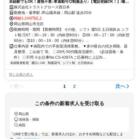
未経験でもOK！資格不要♪車通勤可◎制服あり♪【電話登録OK！】/最寄
り:岡山駅
株式会社トラストグロース西日本
勤務地・最寄駅 JR山陽本線：岡山駅 徒歩20分
時給1,100円以上
岡山県岡山市北区
勤務時間・期間 【勤務時間】 その他、シフト 週5日 土日祝休み シフ
ト制 ①07：30～16：30（内休憩60分） ②08：00～17：00（内休憩
60分） ③10：00～19：00（内休憩60分）...
仕事内容 ▼病院内での手術室清掃業務。 ▼床や寝台の拭き掃除、器
具整理、ごみ捨て 等。 〇20代-50代職員活躍中。 《必須資格・条
件》 ◇不問 ※お仕事No.CS-4397A ご応募時に上記N...
未経験者歓迎
週払いOK
制服貸与
シフト制
土日祝休み
同じ企業の求人
前へ
次へ
1
2
この条件の新着求人を受け取る
岡山県
清掃員・掃除
病院
「LINEで受け取る」では、新着求人のほか、おすすめ情報なども配信しま