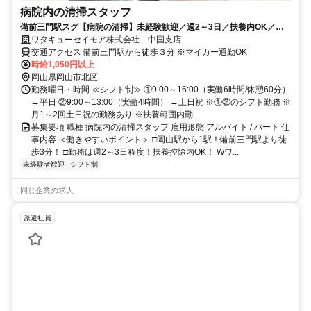
病院内の清掃スタッフ
備前三門駅スグ【病院の清掃】未経験歓迎／週2～3日／扶養内OK／W
ワークOK／車通勤OK
ワタキューセイモア株式会社 中国支店
交通アクセス 備前三門駅から徒歩３分 ※マイカー通勤OK
時給1,050円以上
岡山県岡山市北区
勤務曜日・時間 ≪シフト制≫ ①9:00～16:00（実働6時間/休憩60分）
→平日 ②9:00～13:00（実働4時間） →土日祝 ※①②のシフト勤務 ※
月1～2回土日祝の勤務あり ※扶養範囲内勤...
募集要項 職種 病院内の清掃スタッフ 雇用形態 アルバイト / パート 仕
事内容 ＜働きやすいポイント＞ □岡山駅から1駅！備前三門駅より徒
歩3分！ □勤務は週2～3日程度！扶養控除内OK！ Wワ...
未経験者歓迎
シフト制
同じ企業の求人
派遣社員