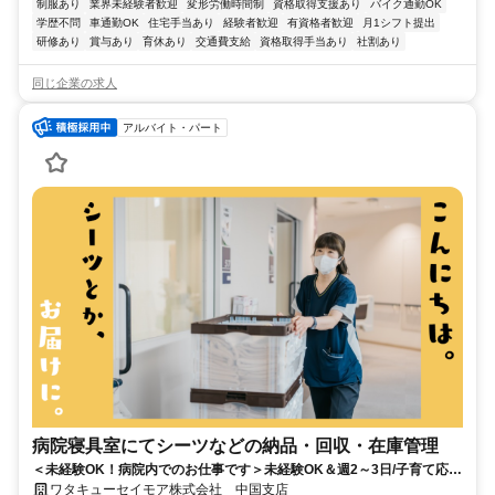
制服あり
業界未経験者歓迎
変形労働時間制
資格取得支援あり
バイク通勤OK
学歴不問
車通勤OK
住宅手当あり
経験者歓迎
有資格者歓迎
月1シフト提出
研修あり
賞与あり
育休あり
交通費支給
資格取得手当あり
社割あり
同じ企業の求人
アルバイト・パート
病院寝具室にてシーツなどの納品・回収・在庫管理
＜未経験OK！病院内でのお仕事です＞未経験OK＆週2～3日/子育て応援
求人/マイカー通勤可♪
ワタキューセイモア株式会社 中国支店