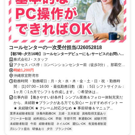
コールセンターの一次受付担当/J26052818
【朝7時~夕方16時】コールセンターデビューにも♪サービスのお問い合
わせ対応★【未経験歓迎】/宜野湾市/J26052818
株式会社J・スタッフ
アクセス バス停：コンベンションセンター前（徒歩3分）、那覇空港
から車で30分、イオンモール沖縄ライカムから車で20分
時給1,200円
沖縄県宜野湾市
勤務時間 ・勤務曜日：月・火・水・木・金・土・日・祝 ・勤務時
間： [1] 07:00～16:00 ・最低勤務日数（週）：5日 シフトサイクル：
1ヶ月 ◇1カ月でシフトを作成します。 ◇希望休は...
仕事内容 【働きやすい好条件】シンプル業務＆フォロー体制充実だ
から、未経験★ブランクがある方でも安心♪ ー おすすめポイント ー
★ 未経験OK ★ クレーム対応少なめ ★ 事前研修＆マニュア...
業界未経験者歓迎
扶養内勤務OK
主婦・主夫歓迎
資格取得支援あり
フリーター歓迎
給料前払いOK
早朝
学歴不問
車通勤OK
経験不問
未経験者歓迎
午前
経験者歓迎
ネイルOK
週払いOK
有資格者歓迎
月1シフト提出
研修あり
夕方
ブランクOK