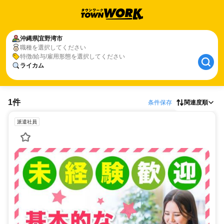
沖縄県
宜野湾市
職種を選択してください
特徴/給与/雇用形態を選択してください
ライカム
1件
条件保存
関連度順
派遣社員