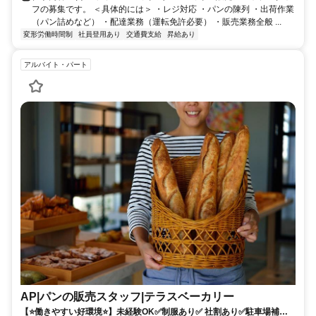
フの募集です。 ＜具体的には＞ ・レジ対応 ・パンの陳列 ・出荷作業
（パン詰めなど） ・配達業務（運転免許必要） ・販売業務全般 ...
変形労働時間制
社員登用あり
交通費支給
昇給あり
アルバイト・パート
AP|パンの販売スタッフ|テラスベーカリー
【⭐️働きやすい好環境⭐️】未経験OK✅制服あり✅ 社割あり✅駐車場補助