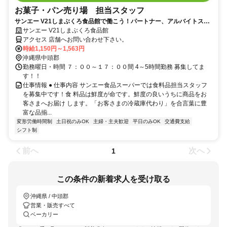
お菓子・パン売り場 担当スタッフ
サンエー V21しまぶくろ食品館で働こう！パートナー、アルバイトスタ
ッフ大募集♪
サンエー V21しまぶくろ食品館
アクセス 店舗へお問い合わせ下さい。
時給1,150円～1,563円
沖縄県中頭郡
勤務曜日・時間 ７：００～１７：００間 4～5時間勤務 募集してま
す！！
仕事情報 ● 仕事内容 サンエー食品スーパーでは食料品担当スタッフ
を募集中です！食 料品は鮮度が命です。鮮度の良いうちに商品をお
客さまへお届け します。「お客さまの冷蔵庫代わり」を合言葉に豊
富な品揃...
変形労働時間制
土日祝のみOK
主婦・主夫歓迎
平日のみOK
交通費支給
シフト制
前へ
次へ
1
この条件の新着求人を受け取る
沖縄県 / 中頭郡
営業・販売すべて
ベーカリー