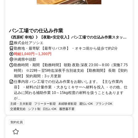
パン工場での仕込み作業
《西原町 幸地》》【夜勤×安定収入】パン工場での仕込み作業スタッフ
募集☆
株式会社アソシエ
勤務地・最寄駅 【最寄りバス停】 ・オキコ前から徒歩で約2分
時給1,040円～1,300円
沖縄県中頭郡
勤務時間・期間 【勤務時間】 朝勤 夜勤 深夜 23:00～8:00（実働7.75
時間） ※22時～翌5時迄深夜手当別途支給 【勤務期間】 長期 【契約
期間】 契約期間：3ヶ月更新
仕事内容 パン工場での仕込み作業をお願いします。 【主な作業内
容】 ・材料の計量作業 ・大きなミキサーへ材料を投入 ・その他、仕
込みに関わる補助作業 10～15kg程度の材料を扱うこともあります
が...
主婦・主夫歓迎
フリーター歓迎
未経験者歓迎
週払いOK
ブランクOK
交通費支給
シフト制
日払いOK
履歴書不要
契約社員