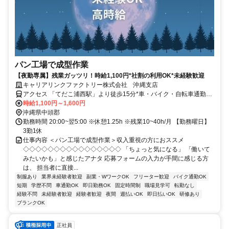
パン工場で成型作業
【夜勤専属】残業ガッツリ！時給1,100円*社割の利用OK*未経験歓迎
キャリアリンクファクトリー株式会社 沖縄支店
アクセス 「てだこ浦西駅」より徒歩15分*車・バイク・自転車通勤可
（無料駐車場有）
時給1,100円～1,600円
沖縄県中頭郡
勤務時間 20:00~翌5:00 ※休憩1.25h ※残業10~40h/月 【勤務曜日】
3勤1休
仕事内容 ＜パン工場で成型作業＞収入重視の方におススメ
◇◇◇◇◇◇◇◇◇◇◇◇◇◇◇◇ 「ちょっと気になる」 「働いて
みたいかも」と感じたアナタ 応募フォームの入力が手間に感じる方
は、 担当者に直接...
制服あり
業界未経験者歓迎
副業・WワークOK
フリーター歓迎
バイク通勤OK
短期
学歴不問
車通勤OK
即日勤務OK
固定時間制
職場見学可
転勤なし
経験不問
未経験者歓迎
経験者歓迎
夜間
週払いOK
即日払いOK
研修あり
ブランクOK
正社員