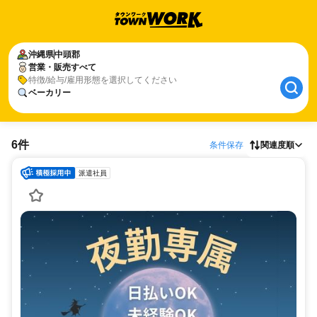
沖縄県
中頭郡
営業・販売すべて
特徴/給与/雇用形態を選択してください
ベーカリー
6件
条件保存
関連度順
派遣社員