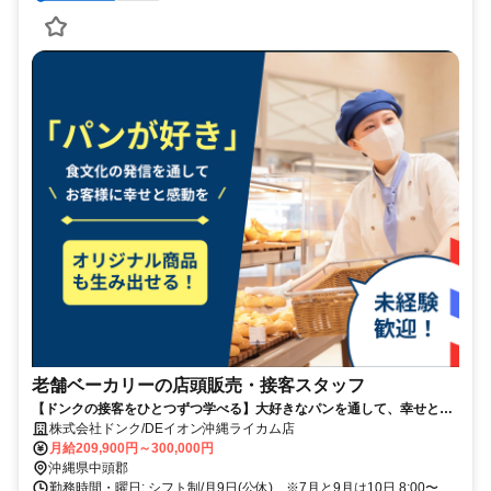
老舗ベーカリーの店頭販売・接客スタッフ
【ドンクの接客をひとつずつ学べる】大好きなパンを通して、幸せと感
動を届けるお仕事
株式会社ドンク/DEイオン沖縄ライカム店
月給209,900円～300,000円
沖縄県中頭郡
勤務時間・曜日: シフト制/月9日(公休) ※7月と9月は10日 8:00〜