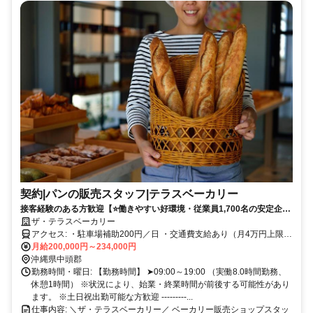
契約|パンの販売スタッフ|テラスベーカリー
接客経験のある方歓迎【⭐️働きやすい好環境・従業員1,700名の安定企業
ザ・テラスベーカリー
⭐️】社割あり✅ 充実した福利厚生✅
アクセス: ・駐車場補助200円／日 ・交通費支給あり（月4万円上限／
規定あり）
月給200,000円～234,000円
沖縄県中頭郡
勤務時間・曜日: 【勤務時間】 ➤09:00～19:00 （実働8.0時間勤務、
休憩1時間） ※状況により、始業・終業時間が前後する可能性があり
ます。 ※土日祝出勤可能な方歓迎 ---------...
仕事内容: ＼ザ・テラスベーカリー／ ベーカリー販売ショップスタッ