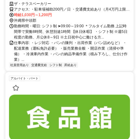
あり✅
ザ・テラスベーカリー
アクセス: ・駐車場補助200円／日 ・交通費支給あり（月4万円上限／
規定あり）
時給1,030円～1,200円
沖縄県中頭郡
勤務時間・曜日: シフト制 ➤09:00～19:00 ＊フルタイム勤務 上記時
間帯で実働8時間、休憩別途1時間 【休日休暇】 ・シフト制 ※週5日
程度の勤務、月公休8～9日 ※土日祝中心に働ける方...
仕事内容: ・レジ対応 ・パンの陳列 ・出荷作業（パン詰めなど） ・
配達業務（運転免許必要） ・販売業務全般 ・開店作業（清掃や準
備） ・冷凍庫内作業 ・パンの納品準備作業（積み下ろし、仕分け作
業）...
社員登用あり
交通費支給
シフト制
昇給あり
アルバイト・パート