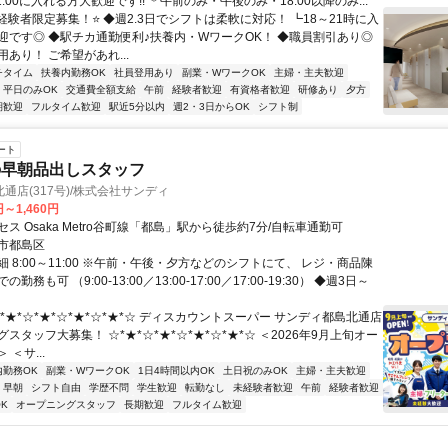
21:00に入れる方大歓迎です!! ＊午前のみ・午後のみ・18:00以降のみ...
経験者限定募集！⭐ ◆週2.3日でシフトは柔軟に対応！ ┗18～21時に入
迎です◎ ◆駅チカ通勤便利♪扶養内・WワークOK！ ◆職員割引あり◎
あり！ ご希望があれ...
チタイム
扶養内勤務OK
社員登用あり
副業・WワークOK
主婦・主夫歓迎
平日のみOK
交通費全額支給
午前
経験者歓迎
有資格者歓迎
研修あり
夕方
期歓迎
フルタイム歓迎
駅近5分以内
週2・3日からOK
シフト制
ート
の早朝品出しスタッフ
通店(317号)/株式会社サンディ
円～1,460円
ス Osaka Metro谷町線「都島」駅から徒歩約7分/自転車通勤可
市都島区
 8:00～11:00 ※午前・午後・夕方などのシフトにて、 レジ・商品陳
勤務も可 （9:00-13:00／13:00-17:00／17:00-19:30） ◆週3日～
*★*☆*★*☆*★*☆*★*☆ ディスカウントスーパー サンディ都島北通店
スタッフ大募集！ ☆*★*☆*★*☆*★*☆*★*☆ ＜2026年9月上旬オー
＜サ...
内勤務OK
副業・WワークOK
1日4時間以内OK
土日祝のみOK
主婦・主夫歓迎
早朝
シフト自由
学歴不問
学生歓迎
転勤なし
未経験者歓迎
午前
経験者歓迎
K
オープニングスタッフ
長期歓迎
フルタイム歓迎