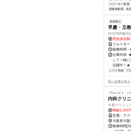
フリーター歓迎
経験者歓迎
有
業務委託
早慶・立教
HUSTAR株式
完全歩合制
フルリモー
勤務時間・曜
仕事内容:
して一緒に
活躍中！★
シフト自由
フ
同じ企業の求人
アルバイト・パ
内科クリ
今泉クリニッ
時給1,300
交通・アク
大阪府大阪
勤務時間詳細 