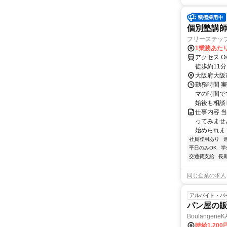
個別塾講師
フリーステッ
1業務あたり
アクセス O
徒歩約11分、
「都島駅」
大阪府大阪
勤務時間 実
マの時間で
始後も相談
仕事内容 
ってみませ
始められます
社員登用あり
平日のみOK
学
交通費支給
長
同じ企業の求人
アルバイト・パ
パン屋の
Boulangeri
時給1,20