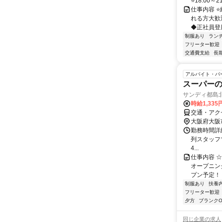
⭐18:00～
仕事内容 ⭐
れる方大歓
◆正社員登用
制服あり
ラン
フリーター歓迎
交通費支給
長
アルバイト・パ
スーパー
サンディ都島北
時給1,335
交通・アクセ
大阪府大阪
勤務時間詳細
列スタッフでの
4...
仕事内容 ☆
オープニング
プン予定！＞ 
制服あり
扶養
フリーター歓迎
夕方
ブランクO
同じ企業の求人