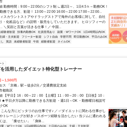
市
 勤務時間：9:00～22:00のシフト制 ∟週2日～、1日4.5ｈ～勤務OK！
できる方、歓迎！ 13:00～22:00 16:00～22:00 17:00～22:00...
ディスカウントストアやドラッグストアで海外のお客様に対して、自社
リ・化粧品など）の説明・販売をしていただきます。 ヒロソフィーの
 ＼笑顔と言葉が活きる仕事！／ 中国...
未経験者歓迎
扶養内勤務OK
社員登用あり
副業・WワークOK
1日4時間以内OK
主婦・主夫歓迎
フリーター歓迎
シフト自由
学歴不問
即日勤務OK
平日のみOK
なし
英語
未経験者歓迎
午前
経験者歓迎
ネイルOK
ート
グを活用したダイエット特化型トレーナー
円～1,500円
セス 「京橋」駅～徒歩2分／交通費規定支給
市都島区
 【平日】16：00～22：00 【土曜】11：00～20：00 【日祝】10：
00 ★平日夕方以降に勤務できる方歓迎 ・週1日～OK ・勤務曜日相談可
クOK
＼ こんな方にピッタリのお仕事です♪ ／ ✅ダイエットに関わる仕事がし
動やトレーニングが好き ✅スポーツ経験を活かしたい 当ジムに通われる
は、 「痩せたい」 「身体...
副業・WワークOK
1日4時間以内OK
土日祝のみOK
主婦・主夫歓迎