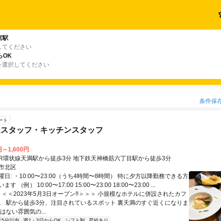
宮駅
してください
らOK
を選択してください
条件保
ート
エスタッフ・キッチンスタッフ
円～1,600円
アクセス: JR環状線天満駅から徒歩3分 地下鉄天神橋筋六丁目駅から徒歩3分
市北区
日: ・10:00〜23:00（うち4時間〜8時間） 特に夕方以降勤務できる方
 （例） 10:00〜17:00 15:00〜23:00 18:00〜23:00 ...
＜＜＜2023年5月3日オープン!!＞＞＞ 小規模なホテルに併設されたカフ
。 駅から徒歩3分、注目されているスポット 裏天満のすぐ近くになりま
はない雰囲気の...
近5分以内
週2・3日からOK
シフト制
昇給あり