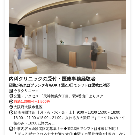
内科クリニックの受付・医療事務経験者
経験があればブランク有もOK！週2.3日でシフトは柔軟に対応
今泉クリニック
交通・アクセス 「天神橋筋六丁目」駅4番出口よりスグ
時給1,300円～1,500円
大阪府大阪市北区
勤務時間詳細 【月・火・水・金・土】 9:00～13:00 15:00～18:00
18:00～21:00 ⭐18:00～21:00に入れる方大歓迎です!! ＊午前のみ・午
後のみ・18:00以降のみ...
仕事内容 ⭐経験者限定募集！⭐ ◆週2.3日でシフトは柔軟に対応！
┗18～21時に入れる方大歓迎です◎ ◆駅チカ通勤便利♪扶養内・Wワ