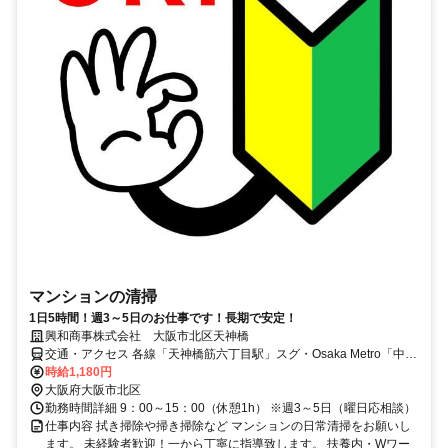
マンションの清掃
1日5時間！週3～5日のお仕事です！長期で安定！
興和商事株式会社 大阪市北区天神橋
交通・アクセス 各線「天神橋筋六丁目駅」スグ・Osaka Metro「中崎
町駅」徒歩12分
時給1,180円
大阪府大阪市北区
勤務時間詳細 9：00～15：00（休憩1h） ※週3～5日（曜日応相談）
仕事内容 拭き掃除や掃き掃除など マンションの日常清掃をお願いし
ます。 未経験者歓迎！一から丁寧に指導致します。 扶養内・Wワー