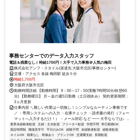
事務センターでのデータ入力スタッフ
電話＆残業なし♬時給1700円！大手で入力事務＠人気の梅田
株式会社アンフ・スタイル(派遣先:大阪市北区/事務センター)
交通・アクセス 各線 梅田駅 徒歩５分
時給1,700円
大阪府大阪市北区
勤務時間詳細 【勤務時間】 9：00～17：50(実働7時間50分/休憩60
分) 【勤務曜日】 月～金の週5日勤務（土日祝休み） 契約更新期間：
3ヵ月更新
仕事内容 ＼難しい作業は一切無し！シンプルなルーティン事務です
／ ・専用システムへの入力 ・在庫チェック ・請求書の発行（フォー
マットへ入力するだけ！） ・メール対応 など ━━ 大手ならでは♩...
業界未経験者歓迎
主婦・主夫歓迎
フリーター歓迎
学歴不問
即日勤務OK
固定時間制
職場見学可
平日のみOK
経験不問
未経験者歓迎
経験者歓迎
ネイルOK
残業なし
研修あり
ブランクOK
交通費支給
長期歓迎