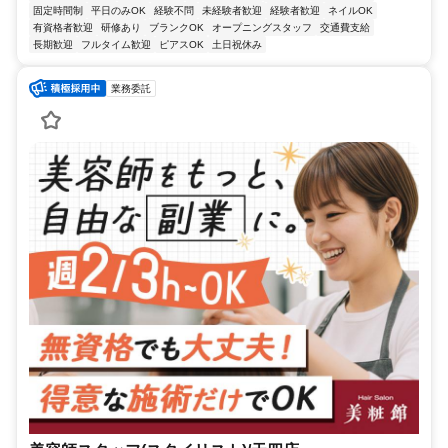
固定時間制
平日のみOK
経験不問
未経験者歓迎
経験者歓迎
ネイルOK
有資格者歓迎
研修あり
ブランクOK
オープニングスタッフ
交通費支給
長期歓迎
フルタイム歓迎
ピアスOK
土日祝休み
業務委託