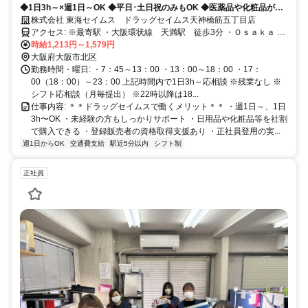
◆1日3h～×週1日～OK ◆平日･土日祝のみもOK ◆医薬品や化粧品が社
割(最大20%)でお得に購入可 ◆資格取得支援有
株式会社 東海セイムス ドラッグセイムス天神橋筋五丁目店
アクセス: ※最寄駅 ・大阪環状線 天満駅 徒歩3分 ・Ｏｓａｋａ Ｍ
ｅｔｒｏ堺筋線 天神橋筋六丁目駅 徒歩4分 ・Ｏｓａｋａ Ｍｅｔｒ
時給1,213円～1,579円
ｏ堺筋線 扇町駅 徒歩5分 ーーーーーーーーーーーーーーーーーー
大阪府大阪市北区
ーーーー
勤務時間・曜日: ・7：45～13：00 ・13：00～18：00 ・17：
00（18：00）～23：00 上記時間内で1日3h～応相談 ※残業なし ※
シフト応相談（月毎提出） ※22時以降は18...
仕事内容: ＊＊ドラッグセイムスで働くメリット＊＊ ・週1日～、1日
3h〜OK ・未経験の方もしっかりサポート ・日用品や化粧品等を社割
で購入できる ・登録販売者の資格取得支援あり ・正社員登用の実...
週1日からOK
交通費支給
駅近5分以内
シフト制
正社員