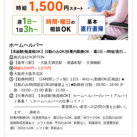
ホームヘルパー
【未経験/無資格OK】日勤のみOK/扶養内勤務OK・週1日～/時短/直行直
帰可/土日祝休み相談可
株式会社HORTON
【最寄り駅】 ・大阪天満宮駅 ・南森町駅 ・天満橋駅
時給1,500円～1,875円
大阪府大阪市北区
【勤務時間】 《24時間シフト制》1日3・4Hから勤務OK(応相談) ★
日勤のみ/時間固定OK(研修後より) ■勤務例 日勤：09:00～18:00 夕
勤：18:00～21:00 夜勤：21:00～...
【仕事内容】 【未経験/無資格OK】 ホームヘルパーのパートアルバイ
ト募集！ ＼ホームヘルパーの仕事って？／
───────────────── 重度障がい者宅への訪問介護をお願いし
ます。 ・身体介...
扶養内勤務OK
社員登用あり
週1日からOK
副業・WワークOK
土日祝のみOK
資格取得支援あり
シフト自由
平日のみOK
転勤なし
制服貸与
交通費支給
週2・3日からOK
シフト制
昇給あり