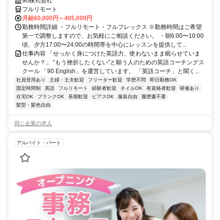
90株式会社
フルリモート
月給60,000円～405,000円
勤務時間詳細 ・フルリモート・フルフレックス ※勤務時間はご希望
第一で調整しますので、お気軽にご相談ください。 ・朝6:00〜10:00
頃、夕方17:00〜24:00の時間帯を中心にレッスンを提供して...
仕事内容 「せっかく身につけた英語力、使わないまま眠らせていま
せんか？」 “もう挫折したくない”と願う人のための英語コーチングス
クール 「90 English」を運営しています。 「英語コーチ」と聞く...
社員登用あり
主婦・主夫歓迎
フリーター歓迎
学歴不問
即日勤務OK
固定時間制
英語
フルリモート
経験者歓迎
ネイルOK
有資格者歓迎
研修あり
在宅OK
ブランクOK
長期歓迎
ピアスOK
服装自由
履歴書不要
髪型・髪色自由
同じ企業の求人
アルバイト・パート