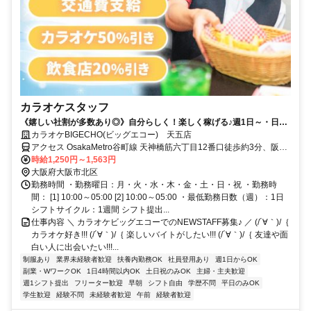
カラオケスタッフ
《嬉しい社割が多数あり◎》自分らしく！楽しく稼げる♪週1日～・日払
いOK！
カラオケBIGECHO(ビッグエコー) 天五店
アクセス OsakaMetro谷町線 天神橋筋六丁目12番口徒歩約3分、阪急
千里線 天神橋筋六丁目12番口徒歩約3分、OsakaMetro堺筋線 天神橋
時給1,250円～1,563円
筋六丁目12番口徒歩約3分
大阪府大阪市北区
勤務時間 ・勤務曜日：月・火・水・木・金・土・日・祝 ・勤務時
間： [1] 10:00～05:00 [2] 10:00～05:00 ・最低勤務日数（週）：1日
シフトサイクル：1週間 シフト提出...
仕事内容 ＼ カラオケビッグエコーでのNEWSTAFF募集♪ ／ (/´∀｀)/｛
カラオケ好き!!! (/´∀｀)/｛ 楽しいバイトがしたい!!! (/´∀｀)/｛ 友達や面
白い人に出会いたい!!!...
制服あり
業界未経験者歓迎
扶養内勤務OK
社員登用あり
週1日からOK
副業・WワークOK
1日4時間以内OK
土日祝のみOK
主婦・主夫歓迎
週1シフト提出
フリーター歓迎
早朝
シフト自由
学歴不問
平日のみOK
学生歓迎
経験不問
未経験者歓迎
午前
経験者歓迎