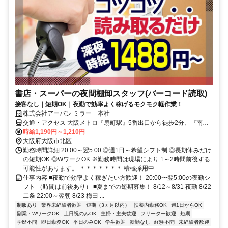
書店・スーパーの夜間棚卸スタッフ(バーコード読取)
接客なし｜短期OK｜夜勤で効率よく稼げるモクモク軽作業！
株式会社アーバン ミラー 本社
交通・アクセス 大阪メトロ『扇町駅』5番出口から徒歩2分、『南森
町駅』6番出口から徒歩6分、JR『天満駅』から徒歩7分 ★現場へは
時給1,190円～1,210円
直行直帰
大阪府大阪市北区
勤務時間詳細 20:00～翌5:00 ◎週1日～希望シフト制 ◎長期休みだけ
の短期OK ◎WワークOK ※勤務時間は現場により 1～2時間前後する
可能性があります。 ＊＊＊＊＊＊＊ 積極採用中 ...
仕事内容 ■夜勤で効率よく稼ぎたい方歓迎！ 20:00〜翌5:00の夜勤シ
フト （時間は前後あり） ■夏までの短期募集！ 8/12～8/31 夜勤 8/22
二条 22:00～翌朝 8/23 梅田 ...
制服あり
業界未経験者歓迎
短期（3ヵ月以内）
扶養内勤務OK
週1日からOK
副業・WワークOK
土日祝のみOK
主婦・主夫歓迎
フリーター歓迎
短期
学歴不問
即日勤務OK
平日のみOK
学生歓迎
転勤なし
経験不問
未経験者歓迎