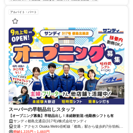
アルバイト・パート
スーパーの早朝品出しスタッフ
【オープニング募集】早朝品出し！未経験歓迎♪他勤務シフトも有
サンディ都島北通店(317号)/株式会社サンディ
交通・アクセス Osaka Metro谷町線「都島」駅から徒歩約7分/自転車
通勤可
時給1,335円～1,460円