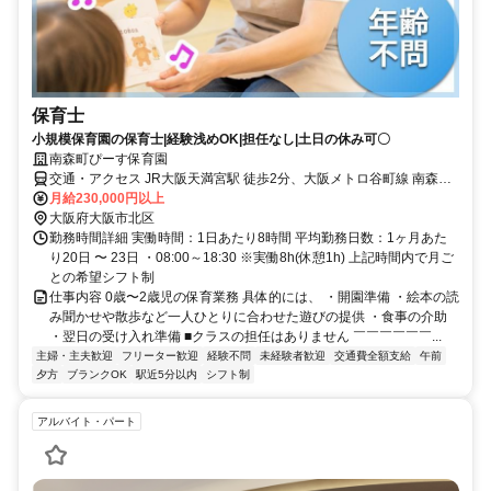
保育士
小規模保育園の保育士|経験浅めOK|担任なし|土日の休み可〇
南森町ぴーす保育園
交通・アクセス JR大阪天満宮駅 徒歩2分、大阪メトロ谷町線 南森町
駅 徒歩3分、大阪メトロ堺筋線 扇町駅 徒歩8分 、JR天満駅 徒歩11分
月給230,000円以上
大阪府大阪市北区
勤務時間詳細 実働時間：1日あたり8時間 平均勤務日数：1ヶ月あた
り20日 〜 23日 ・08:00～18:30 ※実働8h(休憩1h) 上記時間内で月ご
との希望シフト制
仕事内容 0歳〜2歳児の保育業務 具体的には、 ・開園準備 ・絵本の読
み聞かせや散歩など一人ひとりに合わせた遊びの提供 ・食事の介助
・翌日の受け入れ準備 ■クラスの担任はありません ￣￣￣￣￣￣...
主婦・主夫歓迎
フリーター歓迎
経験不問
未経験者歓迎
交通費全額支給
午前
夕方
ブランクOK
駅近5分以内
シフト制
アルバイト・パート