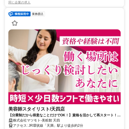
同じ企業の求人
業務委託
美容師スタイリスト/天四店
【分業制だから得意なことだけでOK！】資格を活かして再スタート！休
眠美容師さん歓迎◎ 残業なし/ブランクOK
株式会社マツモト-美粧館 天四
アクセス: JR環状線「天満」駅より徒歩約2分