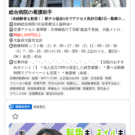
総合病院の看護助手
〈未経験者も歓迎！〉駅チカ徒歩1分でアクセス良好◎週2日～勤務Ｏ
Ｋ！プライベートも考慮しながら働けます！
加納総合病院<社会医療法人協和会>
交通アクセス 最寄駅：天神橋筋六丁目駅 阪急千里線、大阪メトロ谷
町線・堺筋線「天神橋筋六丁目駅」6番出口より徒歩1分 大阪環状線
時給1,260円以上
「天満駅」より徒歩8分
大阪府大阪市北区
勤務時間 シフト制 （1）8：30～17：00 （2）11：00～19：30
（3）7：30～16：00 (４) 16：00～翌9：00 上記のうち、週2日～
OK！ 休憩：45分
仕事内容 ・。'.・。'.・。'.・。'.・。'.・。'.・。'.・。' 【当院のおすす
めポイント！】 ＊法人設立70年の安定した経営基盤！ ＊選べる勤務
時間でプライベートも充実！ ＊無資格（未経...
扶養内勤務OK
副業・WワークOK
土日祝のみOK
主婦・主夫歓迎
長期
フリーター歓迎
学歴不問
平日のみOK
転勤なし
未経験者歓迎
住宅手当あり
経験者歓迎
有資格者歓迎
研修あり
社会保険完備
制服貸与
賞与あり
ブランクOK
交通費支給
駅近5分以内
業務委託