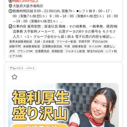
時給1,600円以上
大阪府大阪市都島区
勤務時間詳細 9:00～21:00の内､実働7h～ ■シフト例 9：00～17：
00（実働7ｈ/休憩1ｈ） 9：00～18：00（実働8ｈ/休憩1ｈ） 10：00
～19：00（実働8ｈ/休憩1ｈ） ...
仕事内容 雇用形態：派遣社員 職種：その他事務、一般事務、購買/物
流事務 大手飲料メーカーで、 伝票データの8ケタの番号を モクモク
入力！ ＜1＞ グループ会社から届く紙＆ 電子伝票の内容を確認し...
業界未経験者歓迎
主婦・主夫歓迎
フリーター歓迎
学歴不問
平日のみOK
経験不問
未経験者歓迎
交通費全額支給
午前
経験者歓迎
ネイルOK
残業なし
夕方
ブランクOK
交通費支給
長期歓迎
フルタイム歓迎
駅近5分以内
シフト制
ピアスOK
アルバイト・パート