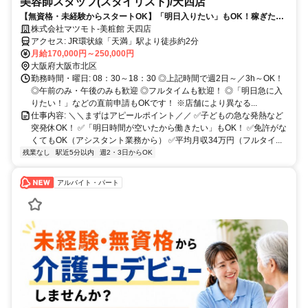
美容師スタッフ(スタイリスト)/天四店
【無資格・未経験からスタートOK】「明日入りたい」もOK！稼ぎたい
時にガッツリ稼げる◎子育て後のシフト増も大歓迎／週2～OK！
株式会社マツモト-美粧館 天四店
アクセス: JR環状線「天満」駅より徒歩約2分
月給170,000円～250,000円
大阪府大阪市北区
勤務時間・曜日: 08：30～18：30 ◎上記時間で週2日～／3h～OK！
◎午前のみ・午後のみも歓迎 ◎フルタイムも歓迎！ ◎「明日急に入
りたい！」などの直前申請もOKです！ ※店舗により異なる...
仕事内容: ＼＼まずはアピールポイント／／ ✅子どもの急な発熱など
突発休OK！ ✅「明日時間が空いたから働きたい」もOK！ ✅免許がな
くてもOK（アシスタント業務から） ✅平均月収34万円（フルタイ...
残業なし
駅近5分以内
週2・3日からOK
アルバイト・パート