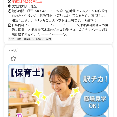
年俸3,840,000円以上
大阪府大阪市北区
勤務時間・曜日: 08：30～18：30 ◎上記時間でフルタイム勤務 ◎午
前のみ・午後のみも調整可能 ※店舗により異なるため、面接時にご
相談ください。 ※1ヶ月ごとのシフト提出制です。 ★基本は...
仕事内容: *.·┈┈┈*.·┈┈┈*.·┈┈┈*.·┈┈┈ ＼休眠美容師さんの復
活を応援！／ 業界最高水準の給与＆残業ゼロ。 あなたのペースで現
場復帰できます。 *.·┈┈┈*.·┈┈┈*.·...
シフト自由
残業なし
駅近5分以内
正社員