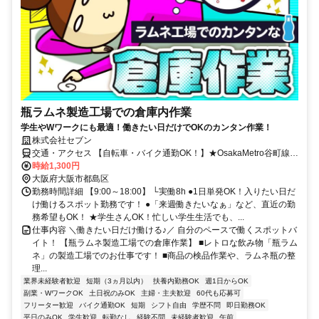
瓶ラムネ製造工場での倉庫内作業
学生やWワークにも最適！働きたい日だけでOKのカンタン作業！
株式会社セブン
交通・アクセス 【自転車・バイク通勤OK！】★OsakaMetro谷町線
「都島」駅～徒歩2分！
時給1,300円
大阪府大阪市都島区
勤務時間詳細 【9:00～18:00】 └実働8h ●1日単発OK！入りたい日だ
け働けるスポット勤務です！ ●「来週働きたいなぁ」など、直近の勤
務希望もOK！ ★学生さんOK！忙しい学生生活でも、...
仕事内容 ＼働きたい日だけ働ける♪／ 自分のペースで働くスポットバ
イト！ 【瓶ラムネ製造工場での倉庫作業】 ■レトロな飲み物「瓶ラム
ネ」の製造工場でのお仕事です！ ■商品の検品作業や、ラムネ瓶の整
理...
業界未経験者歓迎
短期（3ヵ月以内）
扶養内勤務OK
週1日からOK
副業・WワークOK
土日祝のみOK
主婦・主夫歓迎
60代も応募可
フリーター歓迎
バイク通勤OK
短期
シフト自由
学歴不問
即日勤務OK
平日のみOK
学生歓迎
転勤なし
経験不問
未経験者歓迎
午前