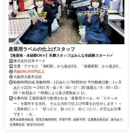
産業用ラベルの仕上げスタッフ
【無資格・未経験OK✨】先輩スタッフはみんな未経験スタート✅
株式会社石井マーク
交通・アクセス 「扇町駅」から徒歩2分、「南森町駅」から徒歩5
分、「天満駅」から徒歩8分、「大阪天満宮駅」から徒歩7分
月給268,000円以上
大阪府大阪市北区
勤務時間詳細 実働時間：1日あたり7時間30分 平均勤務日数：1ヶ月
あたり22日 〜 24日 月～金／9：00～17：30 隔週土／9：00～15：
00 ＊休憩あり ＊時期により多少変動あり 1/...
仕事内容 工場現場等で使用される「産業用ラベル」や「ステッカ
ー」を製作する当社。 そんな当社で仕上げ作業をお任せします！ ＜
＜具体的に＞＞ 「切ったり、貼ったり、めくったり」が主なお仕事
です！ ・カ...
業界未経験者歓迎
変形労働時間制
学歴不問
経験不問
交通費全額支給
賞与あり
交通費支給
駅近5分以内