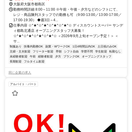
大阪府大阪市都島区
勤務時間詳細 8:00～11:00 ※午前・午後・夕方などのシフトにて、
レジ・商品陳列スタッフでの勤務も可 （9:00-13:00／13:00-17:00／
17:00-19:30） ◆週3日～4...
仕事内容 ☆*★*☆*★*☆*★*☆*★*☆ ディスカウントスーパー サンデ
ィ都島北通店 オープニングスタッフ大募集！
☆*★*☆*★*☆*★*☆*★*☆ ＜2026年9月上旬オープン予定！＞ ＜
サ...
制服あり
扶養内勤務OK
副業・WワークOK
1日4時間以内OK
土日祝のみOK
主婦・主夫歓迎
フリーター歓迎
早朝
シフト自由
学歴不問
学生歓迎
転勤なし
未経験者歓迎
午前
経験者歓迎
夕方
ブランクOK
オープニングスタッフ
長期歓迎
フルタイム歓迎
同じ企業の求人
アルバイト・パート