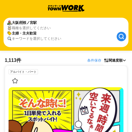
大阪府
桜ノ宮駅
職種を選択してください
主婦・主夫歓迎
キーワードを選択してください
1,113件
条件保存
関連度順
アルバイト・パート