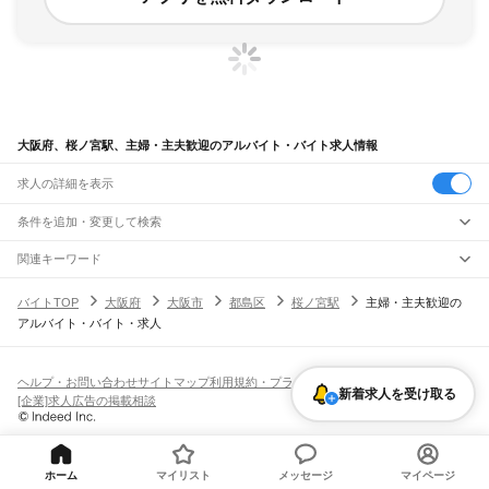
大阪府、桜ノ宮駅、主婦・主夫歓迎のアルバイト・バイト求人情報
求人の詳細を表示
条件を追加・変更して検索
市区町村を追加・変更
関連キーワード
完全在宅ワーク 全国
シール貼り 在宅
現在地周辺
ガチャガチャ
犬カフェ
大阪府
駅を追加・変更
バイトTOP
大阪府
大阪市
都島区
桜ノ宮駅
主婦・主夫歓迎の
大阪府
すべて
アルバイト・バイト・求人
大阪市
すべて
職種を追加・変更
JR京都線
都島区
福島区
此花区
西区
港区
大正区
天王寺区
浪速区
西淀川区
東淀川区
東成区
島本駅
高槻駅
摂津富田駅
JR総持寺駅
茨木駅
千里丘駅
岸辺駅
吹田駅
東淀川駅
飲食・フードサービス
生野区
旭区
城東区
阿倍野区
住吉区
東住吉区
西成区
淀川区
鶴見区
住之江区
特徴を追加・変更
新大阪駅
大阪駅
飲食・フードサービス
平野区
北区
中央区
すべて
ヘルプ・お問い合わせ
サイトマップ
利用規約・プライバシーポリシー
新着求人を受け取る
ホールスタッフ
キッチンスタッフ
皿洗い・洗い場
精肉・鮮魚加工
給食調理
人気
[企業]求人広告の掲載相談
JR神戸線(大阪～神戸)
堺市
すべて
雇用形態を追加・変更
パン屋（ベーカリー）
フードカウンター販売員
バー（BAR）・バーテンダー
日払いOK
高校生歓迎
学生歓迎
深夜の仕事
髪型・髪色自由
ひげOK
ネイルOK
大阪駅
塚本駅
堺区
中区
東区
西区
南区
北区
美原区
飲食店補助（開店・閉店準備）
飲食店（店長・マネージャー）
ピアスOK
アルバイト・パート
履歴書不要
オープニングスタッフ
留学生・外国人活躍中
都道府県を変更
営業・販売
大和路線
岸和田市
豊中市
池田市
吹田市
泉大津市
高槻市
貝塚市
守口市
枚方市
茨木市
勤務期間
正社員
河内堅上駅
高井田駅
柏原駅
志紀駅
八尾駅
久宝寺駅
加美駅
平野駅
東部市場前駅
営業・販売
すべて
八尾市
泉佐野市
富田林市
寝屋川市
河内長野市
松原市
大東市
和泉市
箕面市
短期
契約社員
単発・1日OK
長期
期間限定（春夏冬休み等）
ホーム
マイリスト
メッセージ
マイページ
天王寺駅
新今宮駅
今宮駅
ＪＲ難波駅
営業
テレフォンアポインター（テレアポ）
ルートセールス
コンビニ