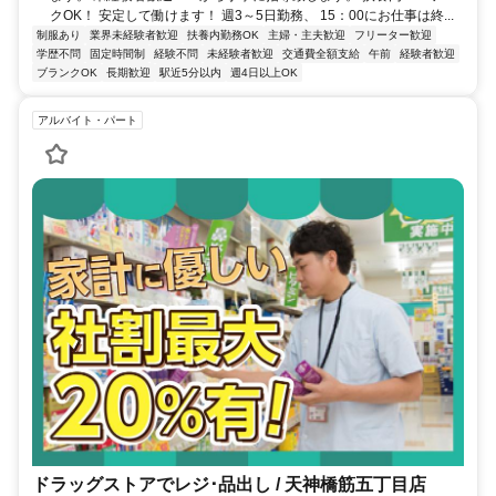
クOK！ 安定して働けます！ 週3～5日勤務、 15：00にお仕事は終...
制服あり
業界未経験者歓迎
扶養内勤務OK
主婦・主夫歓迎
フリーター歓迎
学歴不問
固定時間制
経験不問
未経験者歓迎
交通費全額支給
午前
経験者歓迎
ブランクOK
長期歓迎
駅近5分以内
週4日以上OK
アルバイト・パート
ドラッグストアでレジ･品出し / 天神橋筋五丁目店