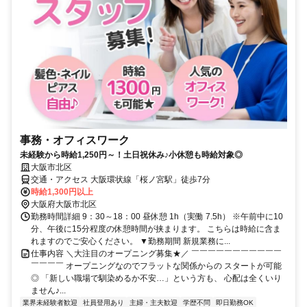
事務・オフィスワーク
未経験から時給1,250円～！土日祝休み♪小休憩も時給対象◎
大阪市北区
交通・アクセス 大阪環状線「桜ノ宮駅」徒歩7分
時給1,300円以上
大阪府大阪市北区
勤務時間詳細 9：30～18：00 昼休憩 1h（実働 7.5h） ※午前中に10
分、午後に15分程度の休憩時間が挟まります。 こちらは時給に含ま
れますのでご安心ください。 ▼勤務期間 新規業務に...
仕事内容 ＼大注目のオープニング募集★／ ￣￣￣￣￣￣￣￣￣￣￣
￣￣￣￣ オープニングなのでフラットな関係からの スタートが可能
◎ 「新しい職場で馴染めるか不安…」という方も、 心配は全くいり
ません♪...
業界未経験者歓迎
社員登用あり
主婦・主夫歓迎
学歴不問
即日勤務OK