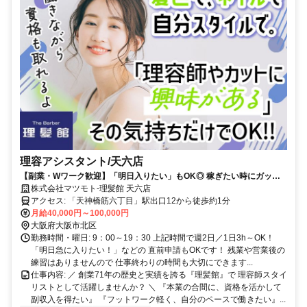
理容アシスタント/天六店
【副業・Wワーク歓迎】「明日入りたい」もOK◎ 稼ぎたい時にガッツ
リ稼ぐ！子育て後の本格復帰も大歓迎！週2日～OK
株式会社マツモト-理髪館 天六店
アクセス: 「天神橋筋六丁目」駅出口12から徒歩約1分
月給40,000円～100,000円
大阪府大阪市北区
勤務時間・曜日: 9：00～19：30 上記時間で週2日／1日3h～OK！
「明日急に入りたい！」などの 直前申請もOKです！ 残業や営業後の
練習はありませんので 仕事終わりの時間も大切にできます...
仕事内容: ／ 創業71年の歴史と実績を誇る『理髪館』で 理容師スタイ
リストとして活躍しませんか？ ＼ 『本業の合間に、資格を活かして
副収入を得たい』 『フットワーク軽く、自分のペースで働きたい』...