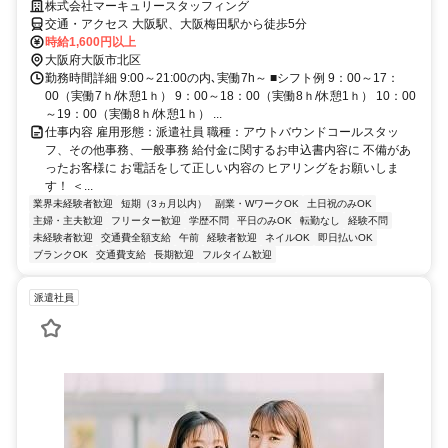
株式会社マーキュリースタッフィング
交通・アクセス 大阪駅、大阪梅田駅から徒歩5分
時給1,600円以上
大阪府大阪市北区
勤務時間詳細 9:00～21:00の内､実働7h～ ■シフト例 9：00～17：
00（実働7ｈ/休憩1ｈ） 9：00～18：00（実働8ｈ/休憩1ｈ） 10：00
～19：00（実働8ｈ/休憩1ｈ） ...
仕事内容 雇用形態：派遣社員 職種：アウトバウンドコールスタッ
フ、その他事務、一般事務 給付金に関するお申込書内容に 不備があ
ったお客様に お電話をして正しい内容の ヒアリングをお願いしま
す！ ＜...
業界未経験者歓迎
短期（3ヵ月以内）
副業・WワークOK
土日祝のみOK
主婦・主夫歓迎
フリーター歓迎
学歴不問
平日のみOK
転勤なし
経験不問
未経験者歓迎
交通費全額支給
午前
経験者歓迎
ネイルOK
即日払いOK
ブランクOK
交通費支給
長期歓迎
フルタイム歓迎
派遣社員