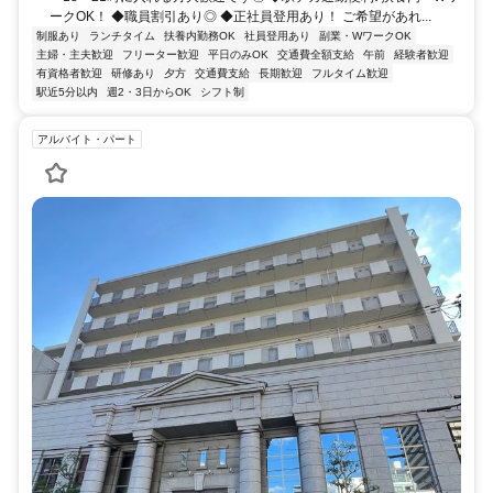
ークOK！ ◆職員割引あり◎ ◆正社員登用あり！ ご希望があれ...
制服あり
ランチタイム
扶養内勤務OK
社員登用あり
副業・WワークOK
主婦・主夫歓迎
フリーター歓迎
平日のみOK
交通費全額支給
午前
経験者歓迎
有資格者歓迎
研修あり
夕方
交通費支給
長期歓迎
フルタイム歓迎
駅近5分以内
週2・3日からOK
シフト制
アルバイト・パート