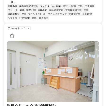
軽...
制服あり
業界未経験者歓迎
ランチタイム
副業・WワークOK
主婦・主夫歓迎
フリーター歓迎
学歴不問
経験不問
未経験者歓迎
交通費全額支給
午前
経験者歓迎
夕方
ブランクOK
オープニングスタッフ
交通費支給
長期歓迎
シフト制
ピアスOK
髪型・髪色自由
アルバイト・パート
眼科クリニックでの診療補助