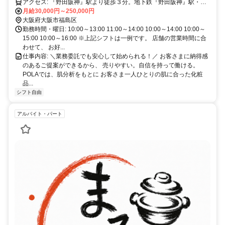
アクセス: 『野田阪神』駅より徒歩３分。地下鉄『野田阪神』駅・玉
川』駅より徒歩３分。ＪＲ『野田』駅より徒歩５分
月給30,000円～250,000円
大阪府大阪市福島区
勤務時間・曜日: 10:00～13:00 11:00～14:00 10:00～14:00 10:00～
15:00 10:00～16:00 ※上記シフトは一例です。 店舗の営業時間に合
わせて、 お好...
仕事内容: ＼業務委託でも安心して始められる！／ お客さまに納得感
のあるご提案ができるから、 売りやすい。自信を持って働ける。
POLAでは、肌分析をもとに お客さま一人ひとりの肌に合った化粧
品...
シフト自由
アルバイト・パート