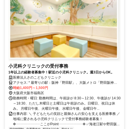
小児科クリニックの受付事務
1年以上の経験者募集中！駅近の小児科クリニック。週3日からOK。
医療法人さのこどもクリニック
アクセス: * 最寄りの駅：阪神「野田駅」、大阪メトロ「野田阪神
駅」、JR東西線「海老江駅」 * 各駅からアクセスは良好。駅近で徒歩
時給1,400円～1,500円
約２～５分の距離に位置しています。 * 大阪市バス：野田阪神駅から
大阪府大阪市福島区
は徒歩約３分です。 * 通勤方法については、ご希望に応じてご相談く
勤務時間・曜日: 勤務時間は、午前診が 8:30～12:30、午後診が 14:30
ださい。
～18:30、ただし木曜日と土曜日は午前診のみ。日曜日、祝日は休
み。 月曜日午後、火曜日午後、水曜日午後、金曜日午...
仕事内容: ＼ 子どもたちの笑顔と親御さんの安心を支える医療事務 ／
地域に愛される小児科クリニックで受付事務経験者募集！
✼┈┈┈┈┈┈┈ここがPoint┈┈┈┈┈┈┈✼ ✅海老江駅や野田阪...