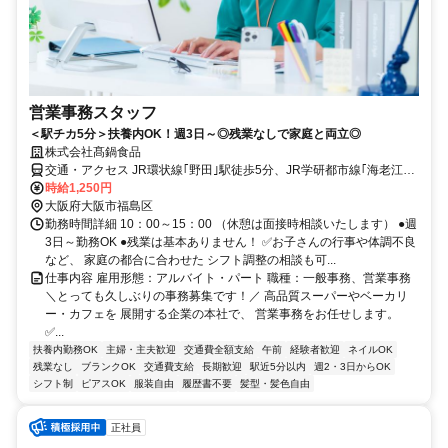
営業事務スタッフ
＜駅チカ5分＞扶養内OK！週3日～◎残業なしで家庭と両立◎
株式会社髙鍋食品
交通・アクセス JR環状線｢野田｣駅徒歩5分、JR学研都市線｢海老江｣
駅徒歩5分
時給1,250円
大阪府大阪市福島区
勤務時間詳細 10：00～15：00 （休憩は面接時相談いたします） ●週
3日～勤務OK ●残業は基本ありません！ ✅お子さんの行事や体調不良
など、 家庭の都合に合わせた シフト調整の相談も可...
仕事内容 雇用形態：アルバイト・パート 職種：一般事務、営業事務
＼とっても久しぶりの事務募集です！／ 高品質スーパーやベーカリ
ー・カフェを 展開する企業の本社で、 営業事務をお任せします。
✅...
扶養内勤務OK
主婦・主夫歓迎
交通費全額支給
午前
経験者歓迎
ネイルOK
残業なし
ブランクOK
交通費支給
長期歓迎
駅近5分以内
週2・3日からOK
シフト制
ピアスOK
服装自由
履歴書不要
髪型・髪色自由
正社員