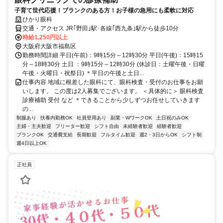
子育て世代応援！ブランクのある方！お子様の急用にも柔軟に対応
ひかり眼科
交通・アクセス JR｢野田｣駅･各線｢西九条｣駅から徒歩10分
時給1,250円以上
大阪府大阪市福島区
勤務時間詳細 平日(午前)：9時15分～12時30分 平日(午後)：15時15
分～18時30分 土日 ：9時15分～12時30分 (休診日：土曜午後・日曜
午後・火曜日・祝祭日) ＊平日の午後と土日...
仕事内容 地域に根差した眼科にて、眼科検査・受付のお仕事をお願
いします。 この度は2人募集でございます。 ＜具体的に＞ 眼科検査
診療補助 受付 など ＊できることから少しずつお任せしていきます
の...
制服あり
扶養内勤務OK
社員登用あり
副業・WワークOK
土日祝のみOK
主婦・主夫歓迎
フリーター歓迎
シフト自由
未経験者歓迎
経験者歓迎
ブランクOK
交通費支給
長期歓迎
フルタイム歓迎
週2・3日からOK
シフト制
週4日以上OK
正社員