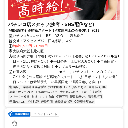
パチンコ店スタッフ(接客・SNS配信など)
⭐未経験でも高時給スタート！⭐友達同士の応募OK！（01）
パチンコ&スロット BELLAGIO 西九条店
交通・アクセス 各線「西九条駅」スグ
時給1,600円～1,700円
大阪府大阪市此花区
勤務時間詳細 【早番】⏰9:00～17:00 【遅番】⏰16:30～23:00 ◆週1
日～・1日3時間～OK！ ◆平日のみ・土日祝のみOK！ ◆早番固定・
遅番固定など柔軟に対応！ ◆レギュラー勤務歓...
仕事内容 ╭───────────★＊─╮ パチンコしたことなくても
OK！ 全くの未経験でも高時給スタート！ ＼注目ポイント！／ ✅週1
日～シフトは希望優先！ ✅早番固定・遅番固定など自由！ ...
制服あり
業界未経験者歓迎
扶養内勤務OK
社員登用あり
週1日からOK
副業・WワークOK
1日4時間以内OK
土日祝のみOK
主婦・主夫歓迎
フリーター歓迎
短期
シフト自由
学歴不問
即日勤務OK
職場見学可
平日のみOK
学生歓迎
経験不問
未経験者歓迎
交通費全額支給
アルバイト・パート