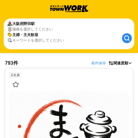
大阪府
野田駅
職種を選択してください
主婦・主夫歓迎
キーワードを選択してください
793件
条件保存
関連度順
正社員