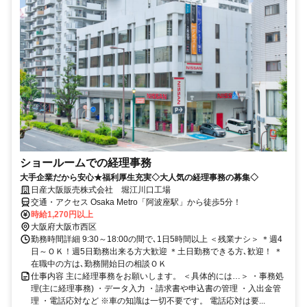
ショールームでの経理事務
大手企業だから安心★福利厚生充実◇大人気の経理事務の募集◇
日産大阪販売株式会社 堀江川口工場
交通・アクセス Osaka Metro「阿波座駅」から徒歩5分！
時給1,270円以上
大阪府大阪市西区
勤務時間詳細 9:30～18:00の間で､1日5時間以上 ＜残業ナシ＞ ＊週4
日～ＯＫ！週5日勤務出来る方大歓迎 ＊土日勤務できる方､歓迎！ ＊
在職中の方は､勤務開始日の相談ＯＫ
仕事内容 主に経理事務をお願いします。 ＜具体的には…＞ ・事務処
理(主に経理事務) ・データ入力 ・請求書や申込書の管理 ・入出金管
理 ・電話応対など ※車の知識は一切不要です。 電話応対は要...