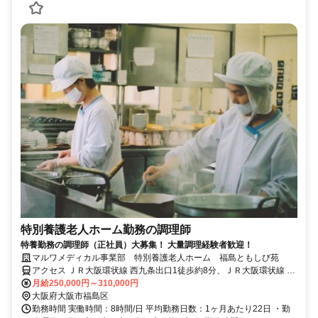
特別養護老人ホーム勤務の調理師
特養勤務の調理師（正社員）大募集！ 大量調理経験者歓迎！
マルワメディカル事業部 特別養護老人ホーム 福島ともしび苑
アクセス ＪＲ大阪環状線 西九条出口1徒歩約8分、ＪＲ大阪環状線 野
田（大阪環状線）徒歩約12分、OsakaMetro千日前線 玉川（大阪府）
月給250,000円～310,000円
4番口徒歩約12分
大阪府大阪市福島区
勤務時間 実働時間：8時間/日 平均勤務日数：1ヶ月あたり22日 ・勤