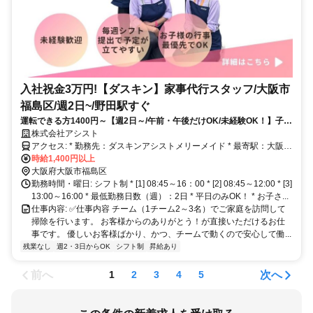
入社祝金3万円!【ダスキン】家事代行スタッフ/大阪市
福島区/週2日~/野田駅すぐ
運転できる方1400円～【週2日～/午前・午後だけOK/未経験OK！】子供
の行事100％休めます！毎週シフト提出で家庭と両立可！
株式会社アシスト
アクセス: * 勤務先：ダスキンアシストメリーメイド * 最寄駅：大阪環
状線 野田駅 徒歩2分、Ｏｓａｋａ Ｍｅｔｒｏ千日前線 野田阪神
時給1,400円以上
駅・阪神本線 野田駅 徒歩6分、 * 住所：大阪府大阪市福島区吉野
大阪府大阪市福島区
3-8-29 * 自転車通勤可！
勤務時間・曜日: シフト制 * [1] 08:45～16：00 * [2] 08:45～12:00 * [3]
13:00～16:00 * 最低勤務日数（週）：2日 * 平日のみOK！ * お子さ...
仕事内容: ✅仕事内容 チーム（1チーム2～3名）でご家庭を訪問して
掃除を行います。 お客様からのありがとう！が直接いただけるお仕
事です。 優しいお客様ばかり、かつ、チームで動くので安心して働...
残業なし
週2・3日からOK
シフト制
昇給あり
前へ
次へ
1
2
3
4
5