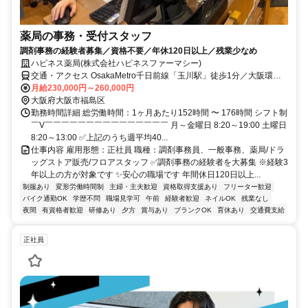
薬局の事務・受付スタッフ
調剤事務の経験者募集／資格不要／年休120日以上／残業少なめ
ハピネス薬局(株式会社ハピネスファーマシー)
交通・アクセス OsakaMetro千日前線「玉川駅」徒歩1分／大阪環状
線「野田駅」徒歩4分／OsakaMetro千日前線「野田阪神駅」徒歩9分
月給230,000円～260,000円
大阪府大阪市福島区
勤務時間詳細 総労働時間：1ヶ月あたり152時間 〜 176時間 シフト制
￣V￣￣￣￣￣￣￣￣￣￣￣￣￣￣￣ 月～金曜日 8:20～19:00 土曜日
8:20～13:00 ✅上記のうち週平均40...
仕事内容 雇用形態：正社員 職種：調剤事務員、一般事務、薬局/ドラ
ッグストア販売/フロアスタッフ ✅調剤事務の経験者を大募集 ※経験3
年以上の方が対象です ✨安心の職場です 年間休日120日以上...
制服あり
変形労働時間制
主婦・主夫歓迎
資格取得支援あり
フリーター歓迎
バイク通勤OK
学歴不問
職場見学可
午前
経験者歓迎
ネイルOK
残業なし
夜間
有資格者歓迎
研修あり
夕方
賞与あり
ブランクOK
育休あり
交通費支給
正社員