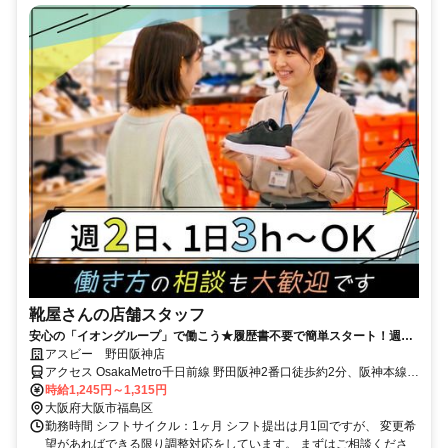
靴屋さんの店舗スタッフ
安心の「イオングループ」で働こう★履歴書不要で簡単スタート！週2
日～＆1日3h～ライフスタイルに合わせて無理なく勤務OK
アスビー 野田阪神店
アクセス OsakaMetro千日前線 野田阪神2番口徒歩約2分、阪神本線
野田（阪神線）徒歩約2分、ＪＲ東西線/ＪＲ片町線〔学研都市線〕 海
時給1,245円～1,315円
老江1号出口徒歩約3分 「野田阪神」駅スグ！
大阪府大阪市福島区
勤務時間 シフトサイクル：1ヶ月 シフト提出は月1回ですが、 変更希
望があればできる限り調整対応をしています。 まずはご相談くださ