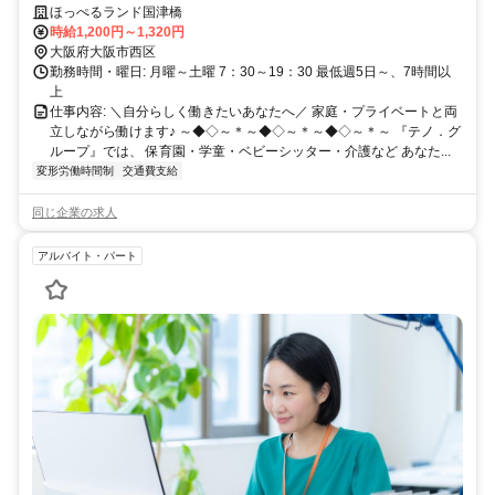
は1分単位でしっかり支給◎
ほっぺるランド国津橋
時給1,200円～1,320円
大阪府大阪市西区
勤務時間・曜日: 月曜～土曜 7：30～19：30 最低週5日～、7時間以
上
仕事内容: ＼自分らしく働きたいあなたへ／ 家庭・プライベートと両
立しながら働けます♪ ～◆◇～＊～◆◇～＊～◆◇～＊～ 『テノ．グ
ループ』では、 保育園・学童・ベビーシッター・介護など あなた...
変形労働時間制
交通費支給
同じ企業の求人
アルバイト・パート