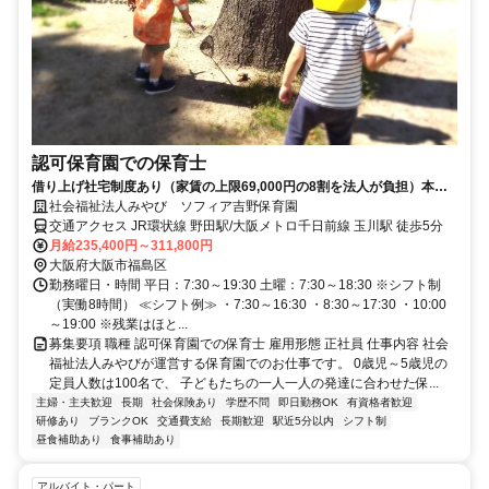
認可保育園での保育士
借り上げ社宅制度あり（家賃の上限69,000円の8割を法人が負担）本人
負担２割（共益費を含む）
社会福祉法人みやび ソフィア吉野保育園
交通アクセス JR環状線 野田駅/大阪メトロ千日前線 玉川駅 徒歩5分
月給235,400円～311,800円
大阪府大阪市福島区
勤務曜日・時間 平日：7:30～19:30 土曜：7:30～18:30 ※シフト制
（実働8時間） ≪シフト例≫ ・7:30～16:30 ・8:30～17:30 ・10:00
～19:00 ※残業はほと...
募集要項 職種 認可保育園での保育士 雇用形態 正社員 仕事内容 社会
福祉法人みやびが運営する保育園でのお仕事です。 0歳児～5歳児の
定員人数は100名で、 子どもたちの一人一人の発達に合わせた保...
主婦・主夫歓迎
長期
社会保険あり
学歴不問
即日勤務OK
有資格者歓迎
研修あり
ブランクOK
交通費支給
長期歓迎
駅近5分以内
シフト制
昼食補助あり
食事補助あり
アルバイト・パート