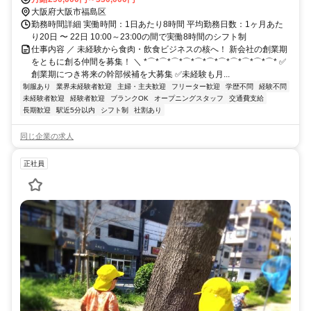
大阪府大阪市福島区
勤務時間詳細 実働時間：1日あたり8時間 平均勤務日数：1ヶ月あた
り20日 〜 22日 10:00～23:00の間で実働8時間のシフト制
仕事内容 ／ 未経験から食肉・飲食ビジネスの核へ！ 新会社の創業期
をともに創る仲間を募集！ ＼ *⌒*⌒*⌒*⌒*⌒*⌒*⌒*⌒*⌒*⌒*⌒* ✅
創業期につき将来の幹部候補を大募集 ✅未経験も月...
制服あり
業界未経験者歓迎
主婦・主夫歓迎
フリーター歓迎
学歴不問
経験不問
未経験者歓迎
経験者歓迎
ブランクOK
オープニングスタッフ
交通費支給
長期歓迎
駅近5分以内
シフト制
社割あり
同じ企業の求人
正社員