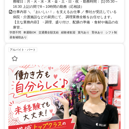
務曜日：月・火・水・木・金・土・日・祝 ・勤務時間： [1] 05:30～
16:30 上記の間で8～10時間の勤務（応相談）
仕事内容 ＼ 「おいしい！」を支えるお仕事 ／ 弊社が受託している
病院・介護施設などの厨房にて、 調理業務全般をお任せします。
【主な業務内容】 ・調理、盛り付け、配膳の準備 ・食材や備品の在
庫管...
学歴不問
車通勤OK
交通費全額支給
経験者歓迎
賞与あり
育休あり
シフト制
昼食補助あり
アルバイト・パート