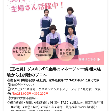
【正社員】ダスキンFC企業のマネージャー候補|未経
験からお掃除のプロへ
夜勤も休日出勤も無い正社員。家事経験を"プロのスキル"に変えて家庭
と収入を両立。保育所とも連携。
株式会社アシスト
アクセス: * 勤務先：ダスキンアシストメリーメイド * 最寄駅：大阪環
状線 野田駅 徒歩2分、Ｏｓａｋａ Ｍｅｔｒｏ千日前線 野田阪神
月給282,000円～309,200円
駅・阪神本線 野田駅 徒歩6分、 * 住所：大阪府大阪市福島区吉野
大阪府大阪市福島区
3-8-29 * 自転車通勤可！
勤務時間・曜日: ●就業時間：08:30～17:30（1日あたり所定労働時間
8時間） ●休憩：60分 ●残業：有 ●備考：固定残業代の相当時間：