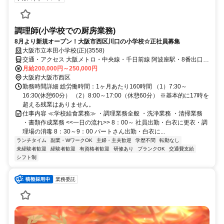
調理師(小学校での厨房業務)
8月より新規オープン！大阪市西区川口の小学校☆正社員募集
大阪市立本田小学校(正)(3558)
交通・アクセス 大阪メトロ・中央線・千日前線 阿波座駅・8番出口・
徒歩6分
月給200,000円～250,000円
大阪府大阪市西区
勤務時間詳細 総労働時間：1ヶ月あたり160時間 （1）7:30～
16:30(休憩60分） （2）8:00～17:00（休憩60分） ※基本的に17時を
超える残業はありません。
仕事内容 ≪学校給食業務≫ ・調理業務全般 ・洗浄業務 ・清掃業務
・書類作成業務 <<一日の流れ>> 8：00～ 社員出勤・白衣に更衣・調
理場の消毒 8：30～9：00 パートさん出勤・白衣に...
ランチタイム
副業・WワークOK
主婦・主夫歓迎
学歴不問
転勤なし
未経験者歓迎
経験者歓迎
有資格者歓迎
研修あり
ブランクOK
交通費支給
シフト制
業務委託