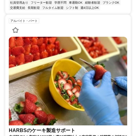
社員登用あり
フリーター歓迎
学歴不問
車通勤OK
経験者歓迎
ブランクOK
交通費支給
長期歓迎
フルタイム歓迎
シフト制
週4日以上OK
アルバイト・パート
HARBSのケーキ製造サポート