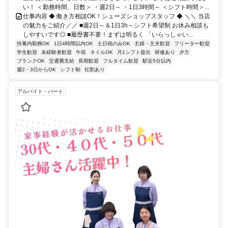
い！ ＜勤務時間、日数＞ ・週2日～ ・1日3時間～ ＜シフト時間＞...
仕事内容 ◆ 働き方相談OK！シューズショップスタッフ ◆ ＼＼ 当店
の魅力をご紹介／／ ■週2日～＆1日3h～シフト希望制 お休み相談も
しやすいです◎ ■履歴書不要！まずは明るく 「いらっしゃい...
扶養内勤務OK
1日4時間以内OK
土日祝のみOK
主婦・主夫歓迎
フリーター歓迎
学生歓迎
未経験者歓迎
午前
ネイルOK
月1シフト提出
研修あり
夕方
ブランクOK
交通費支給
長期歓迎
フルタイム歓迎
駅近5分以内
週2・3日からOK
シフト制
社割あり
アルバイト・パート