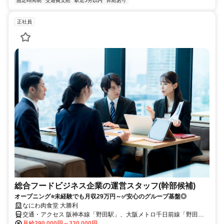
固定時間制
交通費支給
駅近5分以内
昇給あり
正社員
総合フードビジネス企業の運営スタッフ(幹部候補)
オープニング⭐未経験でも月収29万円～✅安心のグループ基盤◎
なにわ肉食堂 大勝利
交通・アクセス 阪神本線「野田駅」、大阪メトロ千日前線「野田阪
神駅」から徒歩約5分
月給290,000円～330,000円