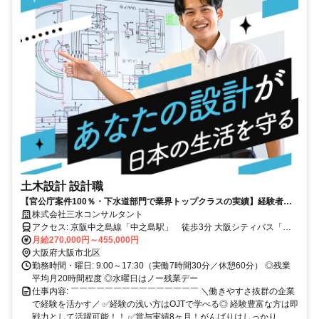
土木設計 設計職
【官公庁案件100％・下水道部門で業界トップクラスの実績】経験者歓
迎/賞与8ヶ月分/年休125日/残業20h程度/水循環ACTIVE企業/健康経営優
株式会社三水コンサルタント
良法人認定企業
アクセス: 京阪中之島線「中之島駅」 徒歩3分 大阪シティバス「船
津橋」 徒歩2分 大阪シティバス「堂島大橋」 徒歩約3分 JR東西線
月給270,000円～455,000円
「新福島駅」 徒歩10分 大阪メトロ 千日前線「阿波座駅」 徒歩10分
大阪府大阪市北区
勤務時間・曜日: 9:00～17:30（実働7時間30分／休憩60分） ◎残業
平均月20時間程度 ◎水曜日はノー残業デー
仕事内容: ￣￣￣￣￣￣￣￣￣￣￣￣￣￣￣ ＼働きやすさ抜群の企業
で経験を活かす／ ✅経験の浅い方はOJTで学べる◎ 経験豊富な方は即
戦力として活躍可能！！ ✅賞与実績8ヶ月！がんばりはしっかり...