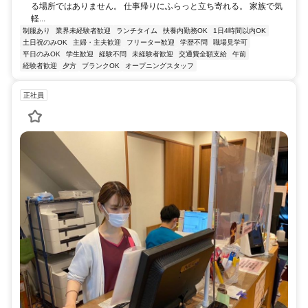
る場所ではありません。 仕事帰りにふらっと立ち寄れる。 家族で気
軽...
制服あり
業界未経験者歓迎
ランチタイム
扶養内勤務OK
1日4時間以内OK
土日祝のみOK
主婦・主夫歓迎
フリーター歓迎
学歴不問
職場見学可
平日のみOK
学生歓迎
経験不問
未経験者歓迎
交通費全額支給
午前
経験者歓迎
夕方
ブランクOK
オープニングスタッフ
正社員