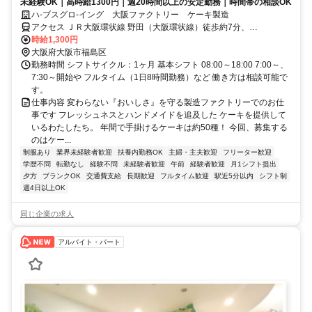
未経験OK｜高時給1300円｜週20時間以上の安定勤務｜時間帯の相談OK
ハ-ブスグロ-イング 大阪ファクトリー ケーキ製造
アクセス ＪＲ大阪環状線 野田（大阪環状線）徒歩約7分、
OsakaMetro千日前線 玉川（大阪府）4番口徒歩約8分
時給1,300円
大阪府大阪市福島区
勤務時間 シフトサイクル：1ヶ月 基本シフト 08:00～18:00 7:00～、
7:30～開始や フルタイム（1日8時間勤務）など 働き方は相談可能で
す。
仕事内容 変わらない『おいしさ』を守る製造ファクトリーでのお仕
事です フレッシュネスとハンドメイドを追及した ケーキを提供して
いるわたしたち。 年間で手掛けるケーキは約50種！ 今回、募集する
のはケー...
制服あり
業界未経験者歓迎
扶養内勤務OK
主婦・主夫歓迎
フリーター歓迎
学歴不問
転勤なし
経験不問
未経験者歓迎
午前
経験者歓迎
月1シフト提出
夕方
ブランクOK
交通費支給
長期歓迎
フルタイム歓迎
駅近5分以内
シフト制
週4日以上OK
同じ企業の求人
アルバイト・パート