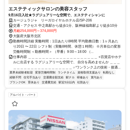
エステティックサロンの美容スタッフ
9月16日入社★ラグジュアリーな空間で、エステティシャンに
カージュラジャ リーガロイヤルホテル店/SP-206
交通・アクセス 中之島駅から徒歩1分、阪神線福島駅より徒歩10分
月給254,000円～374,000円
大阪府大阪市北区
勤務時間詳細 実働時間：1日あたり8時間 平均勤務日数：1ヶ月あた
り20日 〜 22日 シフト制（実働8時間、休憩１時間） ※月単位の変形
労働時間制 ＜勤務時間＞ （早番）9:00～18:00 （...
仕事内容 ＿＿＿＿＿＿＿＿＿＿＿＿＿＿＿＿＿＿＿＿ ⭐百貨店やホテ
ルに出店する ラグジュアリーな空間で、 自分を高めませんか ＿＿＿
＿＿＿＿＿＿＿＿＿＿＿＿＿＿＿＿＿ ✅ワンランク上の技術・接遇...
業界未経験者歓迎
変形労働時間制
ランチタイム
資格取得支援あり
転勤なし
経験不問
住宅手当あり
交通費全額支給
駅ナカ
研修あり
賞与あり
ブランクOK
育休あり
交通費支給
駅近5分以内
社割あり
アルバイト・パート