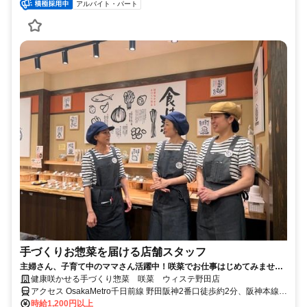
アルバイト・パート
手づくりお惣菜を届ける店舗スタッフ
主婦さん、子育て中のママさん活躍中！咲菜でお仕事はじめてみません
か♪
健康咲かせる手づくり惣菜 咲菜 ウィステ野田店
アクセス OsakaMetro千日前線 野田阪神2番口徒歩約2分、阪神本線
野田（阪神線）徒歩約2分、ＪＲ東西線/ＪＲ片町線〔学研都市線〕 海
時給1,200円以上