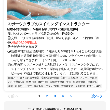
スポーツクラブのスイミングインストラクター
経験不問◎週休2日＆有給も取りやすい♪施設利用無料
パシオスポーツクラブ福島店(株式会社PASSIO)
交通・アクセス 阪神本線「淀川」駅から徒歩3分／ＪＲ東西線「海老
江」駅から徒歩11分／Ｏｓａｋａ Ｍｅｔｒｏ千日前線「野田阪神」
月給300,000円以上
駅から徒歩11分
大阪府大阪市福島区
勤務時間詳細 総労働時間：1週あたり40時間 ※1ヵ月ごとの変形労働
時間制 ※週実働40時間 ◇拘束時間少なめ♪ プライベートの時間も し
っかり確保できます！ 【シフト例】 ・7:00～16:0...
仕事内容 ＼スポーツ好きな方歓迎！／ パシオスポーツクラブにて、
スイミングインストラクター 業務をお願いします。 会員様は0歳のベ
ビーから 75歳まで幅広く通われています。 水に慣れることを目...
制服あり
業界未経験者歓迎
変形労働時間制
主婦・主夫歓迎
フリーター歓迎
バイク通勤OK
学歴不問
経験不問
未経験者歓迎
午前
経験者歓迎
残業なし
夜間
研修あり
夕方
賞与あり
ブランクOK
交通費支給
長期歓迎
駅近5分以内
前へ
次へ
1
2
3
4
5
この条件の新着求人を受け取る