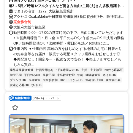
週2～5日／時短やフルタイムなど働き方自由♪主婦(夫)さん多数活躍中！
サポート体制バッチリなのでお子さんの行事でのお休みなども取りやす
ワタミの宅食 1272_大阪福島営業所
い◎
アクセス OsakaMetro千日前線 野田阪神8番口徒歩約7分、阪神本線
野田（阪神線）徒歩約9分、ＪＲ東西線/ＪＲ片町線〔学研都市線〕 海
完全歩合制
老江1号出口徒歩約10分
大阪府大阪市福島区
勤務時間 9:00～17:00の営業時間の中で、自由に働いていただけます
♪ ※営業所稼働日：月～金 ※平日のみOK／午前のみOK ※扶養内勤務
OK／短時間勤務OK ＊勤務時間・曜日応相談／お気軽にご...
仕事内容 ▼仕事内容 高齢の方をはじめとする地域のお宅に日替わり
のお弁当等をお届け・販売する宅配スタッフ業務をお任せします◎
◆再配達なし！固定ルート配送なので安心！ ◆売上ノルマなし／も
ちろん買取...
業界未経験者歓迎
社員登用あり
1日4時間以内OK
主婦・主夫歓迎
60代も応募可
学歴不問
平日のみOK
経験不問
未経験者歓迎
午前
経験者歓迎
ネイルOK
ブランクOK
長期歓迎
完全歩合制
週2・3日からOK
週4日以上OK
履歴書不要
友達と応募OK
ひげOK
アルバイト・パート