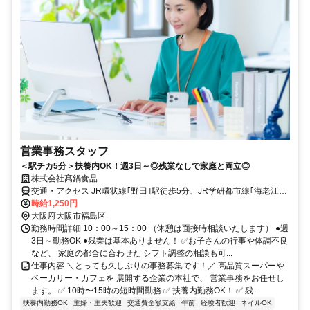
営業事務スタッフ
＜駅チカ5分＞扶養内OK！週3日～◎残業なしで家庭と両立◎
株式会社髙鍋食品
交通・アクセス JR環状線｢野田｣駅徒歩5分、JR学研都市線｢海老江｣
駅徒歩5分
時給1,250円
大阪府大阪市福島区
勤務時間詳細 10：00～15：00 （休憩は面接時相談いたします） ●週
3日～勤務OK ●残業は基本ありません！ ✅お子さんの行事や体調不良
など、 家庭の都合に合わせた シフト調整の相談も可...
仕事内容 ＼とっても久しぶりの事務募集です！／ 高品質スーパーや
ベーカリー・カフェを 展開する企業の本社で、 営業事務をお任せし
ます。 ✅ 10時〜15時の短時間勤務 ✅ 扶養内勤務OK！ ✅ 残...
扶養内勤務OK
主婦・主夫歓迎
交通費全額支給
午前
経験者歓迎
ネイルOK