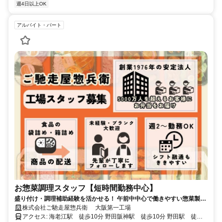
週4日以上OK
アルバイト・パート
お惣菜調理スタッフ【短時間勤務中心】
盛り付け・調理補助経験を活かせる！ 午前中中心で働きやすい惣菜製造
のお仕事 週2日～、1日3～5時間程度で相談OK！ 家庭や副業と両立しな
株式会社ご馳走屋惣兵衛 大阪第一工場
がら無理なく働けます。
アクセス: 海老江駅 徒歩10分 野田阪神駅 徒歩10分 野田駅 徒歩