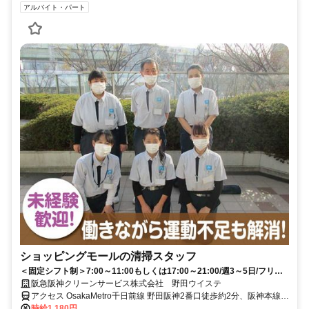
アルバイト・パート
ショッピングモールの清掃スタッフ
＜固定シフト制＞7:00～11:00もしくは17:00～21:00/週3～5日/フリー
ター・主婦(夫)活躍中！
阪急阪神クリーンサービス株式会社 野田ウイステ
アクセス OsakaMetro千日前線 野田阪神2番口徒歩約2分、阪神本線
野田（阪神線）徒歩約2分、ＪＲ東西線/ＪＲ片町線〔学研都市線〕 海
時給1,180円