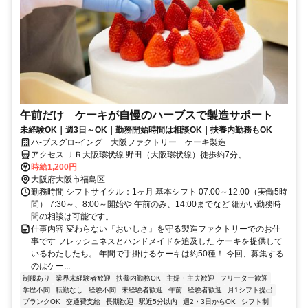
午前だけ ケーキが自慢のハーブスで製造サポート
未経験OK｜週3日～OK｜勤務開始時間は相談OK｜扶養内勤務もOK
ハ-ブスグロ-イング 大阪ファクトリー ケーキ製造
アクセス ＪＲ大阪環状線 野田（大阪環状線）徒歩約7分、
OsakaMetro千日前線 玉川（大阪府）4番口徒歩約8分
時給1,200円
大阪府大阪市福島区
勤務時間 シフトサイクル：1ヶ月 基本シフト 07:00～12:00（実働5時
間） 7:30～、8:00～開始や 午前のみ、14:00までなど 細かい勤務時
間の相談は可能です。
仕事内容 変わらない『おいしさ』を守る製造ファクトリーでのお仕
事です フレッシュネスとハンドメイドを追及した ケーキを提供して
いるわたしたち。 年間で手掛けるケーキは約50種！ 今回、募集する
のはケー...
制服あり
業界未経験者歓迎
扶養内勤務OK
主婦・主夫歓迎
フリーター歓迎
学歴不問
転勤なし
経験不問
未経験者歓迎
午前
経験者歓迎
月1シフト提出
ブランクOK
交通費支給
長期歓迎
駅近5分以内
週2・3日からOK
シフト制