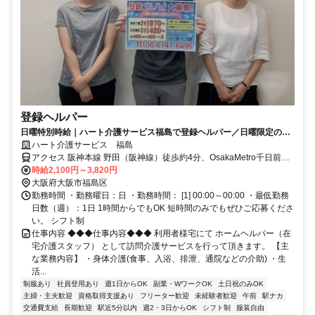
登録ヘルパー
日曜特別時給｜ハート介護サービス福島で登録ヘルパー／日曜限定のお
仕事！シニア活躍中 高待遇
ハート介護サービス 福島
アクセス 阪神本線 野田（阪神線）徒歩約4分、OsakaMetro千日前線
野田阪神7番口徒歩約4分、ＪＲ東西線/ＪＲ福知山線〔宝塚線〕 海老
時給2,100円～3,820円
江1号出口徒歩約6分 大阪福島郵便局の隣のビル3階にあります。ニチ
大阪府大阪市福島区
イさんの近くです。
勤務時間 ・勤務曜日：日 ・勤務時間： [1] 00:00～00:00 ・最低勤務
日数（週）：1日 1時間からでもOK 短時間のみでもぜひご応募くださ
い。 シフト制
仕事内容 ◆◆◆仕事内容◆◆◆ 利用者様宅にて ホームヘルパー（在
宅介護スタッフ） として訪問介護サービスを行って頂きます。 【主
な業務内容】 ・身体介護(食事、入浴、排泄、通院などの介助) ・生
活...
制服あり
社員登用あり
週1日からOK
副業・WワークOK
土日祝のみOK
主婦・主夫歓迎
資格取得支援あり
フリーター歓迎
未経験者歓迎
午前
駅ナカ
交通費支給
長期歓迎
駅近5分以内
週2・3日からOK
シフト制
服装自由