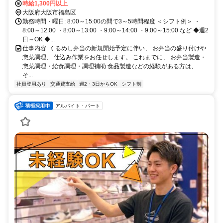
10分
時給1,300円以上
大阪府大阪市福島区
勤務時間・曜日: 8:00～15:00の間で3～5時間程度 ＜シフト例＞ ・
8:00～12:00 ・8:00～13:00 ・9:00～14:00 ・9:00～15:00 など ◆週2
日～OK ◆...
仕事内容: くるめし弁当の新規開始予定に伴い、 お弁当の盛り付けや
惣菜調理、 仕込み作業をお任せします。 これまでに、 お弁当製造・
惣菜調理・給食調理・調理補助 食品製造などの経験がある方は、
そ...
社員登用あり
交通費支給
週2・3日からOK
シフト制
アルバイト・パート