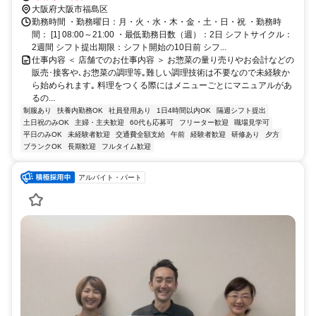
老江1号出口徒歩約2分 ｢野田阪神｣駅･｢野田｣駅スグ
大阪府大阪市福島区
勤務時間 ・勤務曜日：月・火・水・木・金・土・日・祝 ・勤務時
間： [1] 08:00～21:00 ・最低勤務日数（週）：2日 シフトサイクル：
2週間 シフト提出期限：シフト開始の10日前 シフ...
仕事内容 ＜ 店舗でのお仕事内容 ＞ お惣菜の量り売りやお会計などの
販売･接客や､お惣菜の調理等｡難しい調理技術は不要なので未経験か
ら始められます｡ 料理をつくる際にはメニューごとにマニュアルがあ
るの...
制服あり
扶養内勤務OK
社員登用あり
1日4時間以内OK
隔週シフト提出
土日祝のみOK
主婦・主夫歓迎
60代も応募可
フリーター歓迎
職場見学可
平日のみOK
未経験者歓迎
交通費全額支給
午前
経験者歓迎
研修あり
夕方
ブランクOK
長期歓迎
フルタイム歓迎
アルバイト・パート