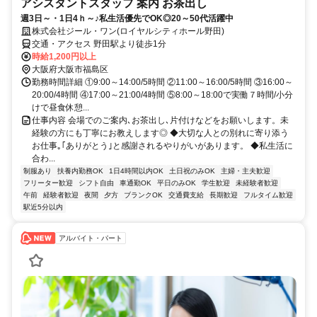
アシスタントスタッフ 案内 お茶出し
週3日～・1日4ｈ～♪私生活優先でOK◎20～50代活躍中
株式会社ジール・ワン(ロイヤルシティホール野田)
交通・アクセス 野田駅より徒歩1分
時給1,200円以上
大阪府大阪市福島区
勤務時間詳細 ①9:00～14:00/5時間 ②11:00～16:00/5時間 ③16:00～
20:00/4時間 ④17:00～21:00/4時間 ⑤8:00～18:00で実働７時間/小分
けで昼食休憩...
仕事内容 会場でのご案内､お茶出し､片付けなどをお願いします。未
経験の方にも丁寧にお教えします◎ ◆大切な人との別れに寄り添う
お仕事｡｢ありがとう｣と感謝されるやりがいがあります。 ◆私生活に
合わ...
制服あり
扶養内勤務OK
1日4時間以内OK
土日祝のみOK
主婦・主夫歓迎
フリーター歓迎
シフト自由
車通勤OK
平日のみOK
学生歓迎
未経験者歓迎
午前
経験者歓迎
夜間
夕方
ブランクOK
交通費支給
長期歓迎
フルタイム歓迎
駅近5分以内
アルバイト・パート