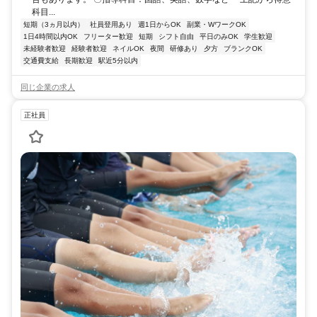
科目...
短期（3ヵ月以内）
社員登用あり
週1日からOK
副業・WワークOK
1日4時間以内OK
フリーター歓迎
短期
シフト自由
平日のみOK
学生歓迎
未経験者歓迎
経験者歓迎
ネイルOK
夜間
研修あり
夕方
ブランクOK
交通費支給
長期歓迎
駅近5分以内
同じ企業の求人
正社員