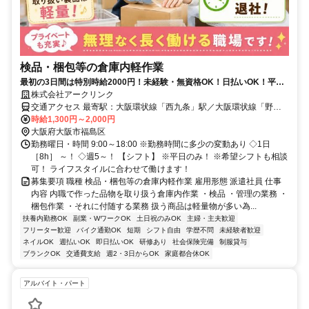
検品・梱包等の倉庫内軽作業
最初の3日間は特別時給2000円！未経験・無資格OK！日払いOK！平日
のみ！軽作業なので負担少なめ！
株式会社アークリンク
交通アクセス 最寄駅：大阪環状線「西九条」駅／大阪環状線「野
田」駅／Ｏｓａｋａ Ｍｅｔｒｏ千日前線「玉川」駅
時給1,300円～2,000円
大阪府大阪市福島区
勤務曜日・時間 9:00～18:00 ※勤務時間に多少の変動あり ◇1日
［8h］ ～！ ◇週5～！ 【シフト】 ※平日のみ！ ※希望シフトも相談
可！ ライフスタイルに合わせて働けます！
募集要項 職種 検品・梱包等の倉庫内軽作業 雇用形態 派遣社員 仕事
内容 内職で作った品物を取り扱う倉庫内作業 ・検品 ・管理の業務 ・
梱包作業 ・それに付随する業務 扱う商品は軽量物が多い為...
扶養内勤務OK
副業・WワークOK
土日祝のみOK
主婦・主夫歓迎
フリーター歓迎
バイク通勤OK
短期
シフト自由
学歴不問
未経験者歓迎
ネイルOK
週払いOK
即日払いOK
研修あり
社会保険完備
制服貸与
ブランクOK
交通費支給
週2・3日からOK
家庭都合休OK
アルバイト・パート