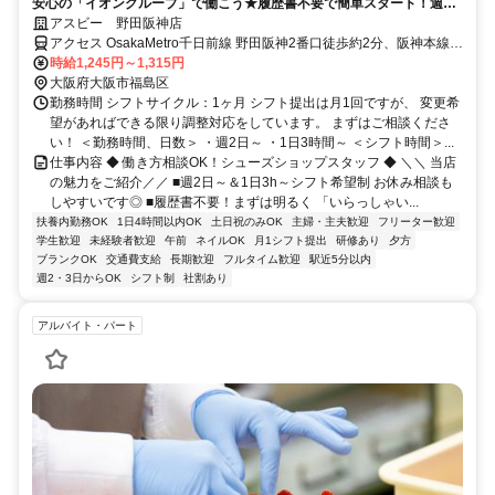
安心の「イオングループ」で働こう★履歴書不要で簡単スタート！週2
日～＆1日3h～ライフスタイルに合わせて無理なく勤務OK
アスビー 野田阪神店
アクセス OsakaMetro千日前線 野田阪神2番口徒歩約2分、阪神本線
野田（阪神線）徒歩約2分、ＪＲ東西線/ＪＲ片町線〔学研都市線〕 海
時給1,245円～1,315円
老江1号出口徒歩約3分 「野田阪神」駅スグ！
大阪府大阪市福島区
勤務時間 シフトサイクル：1ヶ月 シフト提出は月1回ですが、 変更希
望があればできる限り調整対応をしています。 まずはご相談くださ
い！ ＜勤務時間、日数＞ ・週2日～ ・1日3時間～ ＜シフト時間＞...
仕事内容 ◆ 働き方相談OK！シューズショップスタッフ ◆ ＼＼ 当店
の魅力をご紹介／／ ■週2日～＆1日3h～シフト希望制 お休み相談も
しやすいです◎ ■履歴書不要！まずは明るく 「いらっしゃい...
扶養内勤務OK
1日4時間以内OK
土日祝のみOK
主婦・主夫歓迎
フリーター歓迎
学生歓迎
未経験者歓迎
午前
ネイルOK
月1シフト提出
研修あり
夕方
ブランクOK
交通費支給
長期歓迎
フルタイム歓迎
駅近5分以内
週2・3日からOK
シフト制
社割あり
アルバイト・パート