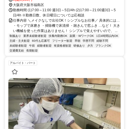
老江1号出口徒歩約2分
大阪府大阪市福島区
勤務時間 (1)7:00～11:00 週3日～5日/4h (2)17:00～21:00週3日～5
日/4h ※勤務日数、休日曜日については応相談
仕事内容 ＼メイクなしで出社OK！シンプルなお仕事／ 具体的には…
・モップで床磨き ・掃除機で床清掃 ・雑きんで窓ふき …など！ 大き
い機械を使った作業はありません！ シンプルで覚えやすいので、 ...
制服あり
業界未経験者歓迎
扶養内勤務OK
副業・WワークOK
1日4時間以内OK
主婦・主夫歓迎
60代も応募可
フリーター歓迎
早朝
学歴不問
経験不問
未経験者歓迎
午前
経験者歓迎
有資格者歓迎
研修あり
夕方
ブランクOK
交通費支給
長期歓迎
アルバイト・パート