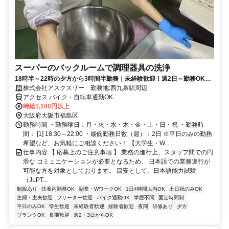
スーパーのバックルームで調理器具の洗浄
18時半～22時の夕方から3時間半勤務｜未経験歓迎！週2日～勤務OK！
終わった後はサッと帰宅！ Wワーク可！
株式会社アスクスリー 勤務地:西九条駅周辺
アクセス バイク・自転車通勤OK
時給1,180円以上
大阪府大阪市福島区
勤務時間 ・勤務曜日：月・火・水・木・金・土・日・祝 ・勤務時
間： [1] 18:30～22:00 ・最低勤務日数（週）：2日 ※平日のみの勤務
希望など、お気軽にご相談ください！ 【大学生・W...
仕事内容 【 応募上のご注意事項 】 業務の進行上、スタッフ間での円
滑な コミュニケーションが必要となるため、 日本語での業務遂行が
可能な方を対象としております。 目安として、日本語能力試験
（JLPT...
制服あり
扶養内勤務OK
副業・WワークOK
1日4時間以内OK
土日祝のみOK
主婦・主夫歓迎
フリーター歓迎
バイク通勤OK
学歴不問
固定時間制
平日のみOK
学生歓迎
未経験者歓迎
経験者歓迎
夜間
研修あり
夕方
ブランクOK
長期歓迎
週2・3日からOK