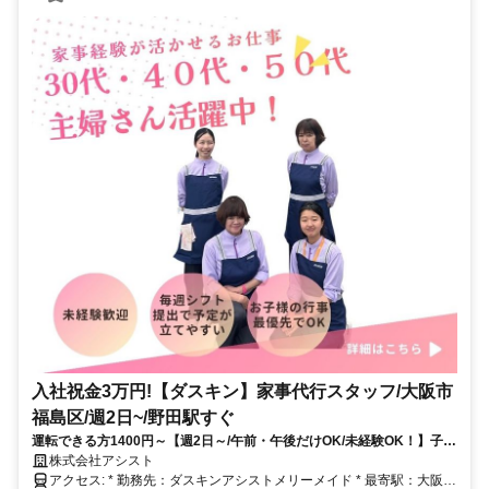
入社祝金3万円!【ダスキン】家事代行スタッフ/大阪市
福島区/週2日~/野田駅すぐ
運転できる方1400円～【週2日～/午前・午後だけOK/未経験OK！】子供
の行事100％休めます！毎週シフト提出で家庭と両立可！
株式会社アシスト
アクセス: * 勤務先：ダスキンアシストメリーメイド * 最寄駅：大阪環