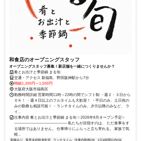
和食店のオープニングスタッフ
オープニングスタッフ募集！新店舗を一緒につくりませんか？
肴とお出汁と季節鍋 まる旬
交通・アクセス 新福島、野田阪神駅から7分
時給1,300円～1,500円
大阪府大阪市福島区
勤務時間詳細 営業時間11時～22時の間でシフト制 ・週２・３日から
ＯＫ！ ・週４日以上のフルタイムも大歓迎！ ・平日のみ、土日祝の
みの勤務も相談可能！ ・ランチタイムのみ、夕方以降のみなど、 ラ
イ...
仕事内容 肴とお出汁と季節鍋 まる旬 ✨2026年9月オープン予定✨
―――――――――――――― 私たちが目指すのは、 ただ食事をす
る場所ではありません。 仕事帰りにふらっと立ち寄れる。 家族で気
軽...
制服あり
業界未経験者歓迎
ランチタイム
扶養内勤務OK
1日4時間以内OK