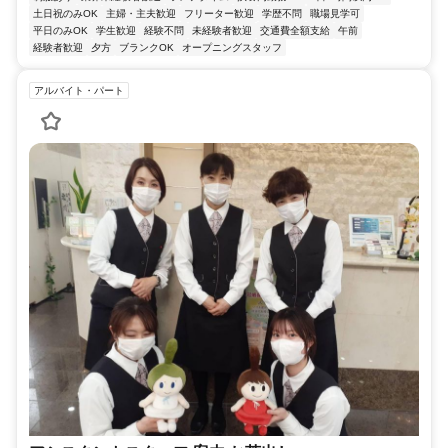
土日祝のみOK
主婦・主夫歓迎
フリーター歓迎
学歴不問
職場見学可
平日のみOK
学生歓迎
経験不問
未経験者歓迎
交通費全額支給
午前
経験者歓迎
夕方
ブランクOK
オープニングスタッフ
アルバイト・パート