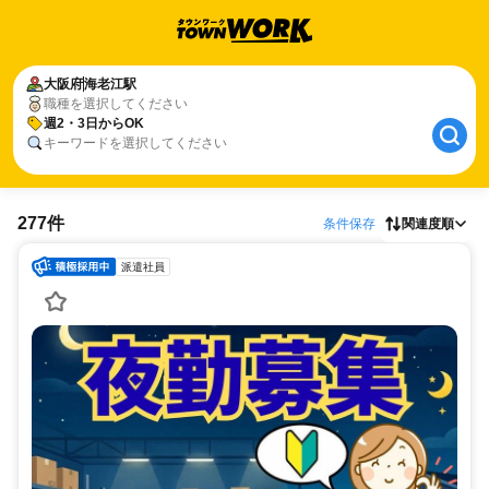
大阪府
海老江駅
職種を選択してください
週2・3日からOK
キーワードを選択してください
277件
条件保存
関連度順
派遣社員