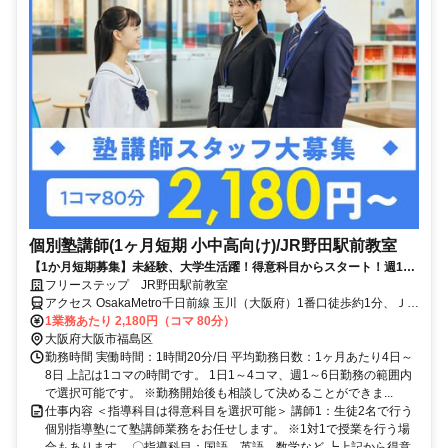
個別塾講師(1ヶ月短期 小中高向け)/JR野田駅前教室
【1か月短期募集】未経験、大学生活躍！得意科目からスタート！週1、
1コマ～OK！
フリーステップ JR野田駅前教室
アクセス OsakaMetro千日前線 玉川（大阪府）1番口徒歩約1分、ＪＲ
大阪環状線 野田（大阪環状線）徒歩約2分、OsakaMetro千日前線 野
1業務あたり 2,180円（コマ 80分）
田阪神7番口徒歩約5分 OsakaMetro千日前線「玉川駅」より徒歩1分
大阪府大阪市福島区
JR大阪環状線「野田駅」より徒歩3分
勤務時間 実働時間：1時間20分/日 平均勤務日数：1ヶ月あたり4日～
8日 上記は1コマの時間です。 1日1～4コマ、週1～6日勤務の範囲内
で選択可能です。 ※勤務開始後も相談して決めることができま...
仕事内容 ＜指導科目は得意科目を選択可能＞ 講師1：生徒2名で行う
個別指導塾にて塾講師業務をお任せします。 ※1対1で授業を行う場
合もあります。 〇指導科目：国語、英語、数学など ┗上記から得意