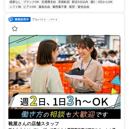
残業なし
ブランクOK
交通費支給
長期歓迎
駅近5分以内
週2・3日からOK
シフト制
ピアスOK
服装自由
履歴書不要
髪型・髪色自由
アルバイト・パート
靴屋さんの店舗スタッフ