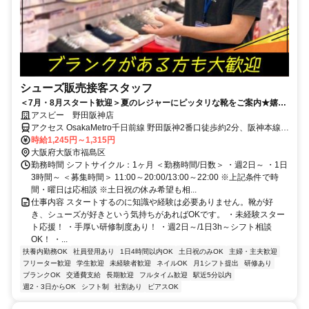
シューズ販売接客スタッフ
＜7月・8月スタート歓迎＞夏のレジャーにピッタリな靴をご案内★嬉し
いスタッフ割引も◎週2日～/1日3h～/短時間～フルタイムまで柔軟対
アスビー 野田阪神店
応！
アクセス OsakaMetro千日前線 野田阪神2番口徒歩約2分、阪神本線
野田（阪神線）徒歩約2分、ＪＲ東西線/ＪＲ片町線〔学研都市線〕 海
時給1,245円～1,315円
老江1号出口徒歩約3分 「野田阪神」駅スグ！
大阪府大阪市福島区
勤務時間 シフトサイクル：1ヶ月 ＜勤務時間/日数＞ ・週2日～ ・1日
3時間～ ＜募集時間＞ 11:00～20:00/13:00～22:00 ※上記条件で時
間・曜日は応相談 ※土日祝の休み希望も相...
仕事内容 スタートするのに知識や経験は必要ありません。靴が好
き、シューズが好きという気持ちがあればOKです。 ・未経験スター
ト応援！ ・手厚い研修制度あり！ ・週2日～/1日3h～シフト相談
OK！ ・...
扶養内勤務OK
社員登用あり
1日4時間以内OK
土日祝のみOK
主婦・主夫歓迎
フリーター歓迎
学生歓迎
未経験者歓迎
ネイルOK
月1シフト提出
研修あり
ブランクOK
交通費支給
長期歓迎
フルタイム歓迎
駅近5分以内
週2・3日からOK
シフト制
社割あり
ピアスOK