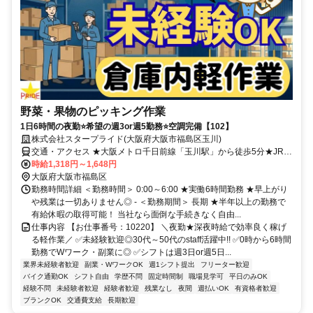
野菜・果物のピッキング作業
1日6時間の夜勤⭐希望の週3or週5勤務⭐空調完備【102】
株式会社スタープライド(大阪府大阪市福島区玉川)
交通・アクセス ★大阪メトロ千日前線「玉川駅」から徒歩5分★JR大
阪環状線「野田駅」から徒歩10分★バイク・自転車通勤OK
時給1,318円～1,648円
大阪府大阪市福島区
勤務時間詳細 ＜勤務時間＞ 0:00～6:00 ★実働6時間勤務 ★早上がり
や残業は一切ありません◎ - ＜勤務期間＞ 長期 ★半年以上の勤務で
有給休暇の取得可能！ 当社なら面倒な手続きなく自由...
仕事内容 【お仕事番号：10220】 ＼夜勤★深夜時給で効率良く稼げ
る軽作業／ ✅未経験歓迎◎30代～50代のstaff活躍中!! ✅0時から6時間
勤務でWワーク・副業に◎ ✅シフトは週3日or週5日...
業界未経験者歓迎
副業・WワークOK
週1シフト提出
フリーター歓迎
バイク通勤OK
シフト自由
学歴不問
固定時間制
職場見学可
平日のみOK
経験不問
未経験者歓迎
経験者歓迎
残業なし
夜間
週払いOK
有資格者歓迎
ブランクOK
交通費支給
長期歓迎