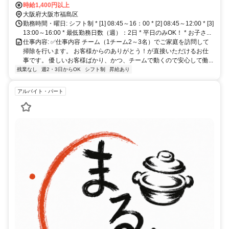
状線 野田駅 徒歩2分、Ｏｓａｋａ Ｍｅｔｒｏ千日前線 野田阪神
時給1,400円以上
駅・阪神本線 野田駅 徒歩6分、 * 住所：大阪府大阪市福島区吉野
大阪府大阪市福島区
3-8-29 * 自転車通勤可！
勤務時間・曜日: シフト制 * [1] 08:45～16：00 * [2] 08:45～12:00 * [3]
13:00～16:00 * 最低勤務日数（週）：2日 * 平日のみOK！ * お子さ...
仕事内容: ✅仕事内容 チーム（1チーム2～3名）でご家庭を訪問して
掃除を行います。 お客様からのありがとう！が直接いただけるお仕
事です。 優しいお客様ばかり、かつ、チームで動くので安心して働...
残業なし
週2・3日からOK
シフト制
昇給あり
アルバイト・パート