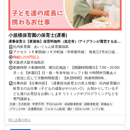
小規模保育園の保育士(遅番)
遅番保育士【要資格】保育料無料（規定有）/アイグランが運営する企業
主導型直営保育園
社内保育園 あいぐらん保育園福島
アクセス ＪＲ東西線/ＪＲ片町線〔学研都市線〕 海老江2号出口徒歩
約4分、阪神本線/山陽電鉄本線 淀川東口徒歩約6分、OsakaMetro千日
時給1,210円以上
前線 野田阪神2番口徒歩約7分
大阪府大阪市福島区
勤務時間 ※勤務時間、曜日応相談！ 【開園時間/曜日】7:00～20:00/
月～土 【休園日】日・祝・年末年始 ※シフト制 ※時間外労働あり
（状況に応じて月数時間程度） 【休憩時間】 拘束時間6時...
仕事内容 【仕事内容】 《遅番担当保育士の求人情報》 社内保育園の
保育士のお仕事（子どもの成長がやりがい◎） お預かりしている子
ども達のお世話をお願いします リトミックやプログラミングなどを
専門講師を...
主婦・主夫歓迎
学歴不問
平日のみOK
未経験者歓迎
経験者歓迎
研修あり
ブランクOK
交通費支給
フルタイム歓迎
週2・3日からOK
シフト制
同じ企業の求人