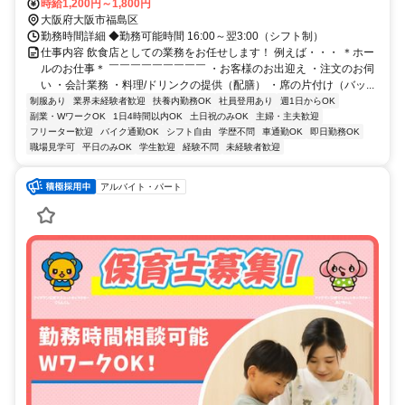
時給1,200円～1,800円
大阪府大阪市福島区
勤務時間詳細 ◆勤務可能時間 16:00～翌3:00（シフト制）
仕事内容 飲食店としての業務をお任せします！ 例えば・・・ ＊ホー
ルのお仕事＊ ￣￣￣￣￣￣￣￣￣ ・お客様のお出迎え ・注文のお伺
い ・会計業務 ・料理/ドリンクの提供（配膳） ・席の片付け（バッ...
制服あり
業界未経験者歓迎
扶養内勤務OK
社員登用あり
週1日からOK
副業・WワークOK
1日4時間以内OK
土日祝のみOK
主婦・主夫歓迎
フリーター歓迎
バイク通勤OK
シフト自由
学歴不問
車通勤OK
即日勤務OK
職場見学可
平日のみOK
学生歓迎
経験不問
未経験者歓迎
アルバイト・パート