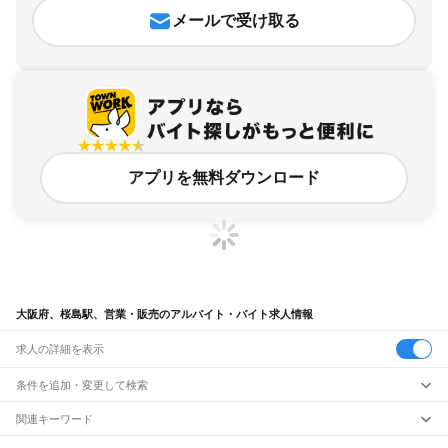
メールで受け取る
アプリを無料ダウンロード
大阪府、桜島駅、営業・販売のアルバイト・バイト求人情報
求人の詳細を表示
条件を追加・変更して検索
市区町村を追加・変更
関連キーワード
完全在宅ワーク 全国
シール貼り 在宅
現在地周辺
ガチャガチャ
犬カフェ
大阪府