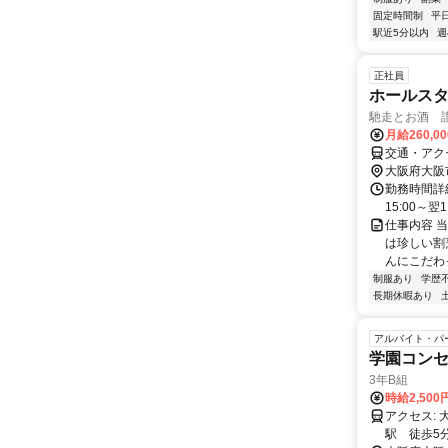
固定時間制
平
駅近5分以内
週
正社員
ホールス
馳走とお酒 
月給260,0
交通・アク
大阪府大阪
勤務時間詳細
15:00～
仕事内容 
は珍しい割
んにこだわっ
制服あり
学歴
長期休暇あり
アルバイト・パ
学園コン
3年B組
時給2,50
アクセス: 大阪メトロ御堂筋線 本町駅 徒歩2分 大阪メトロ堺筋線 堺筋本町
駅 徒歩5