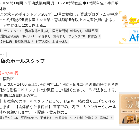
8:00 ※休憩1時間 ※平均残業時間 月10～20時間程度 ◆1時間単位・半日単
暇...
＼この求人のポイント／ ✅2024年10月に始動した育成プログラム ✅中途
ーの約6割が25歳未満！ ✅営業・育成経験5年以上の先輩社員によるフ
 ✅年間休日120日以上＆...
迎
ランチタイム
資格取得支援あり
固定時間制
転勤なし
経験不問
交通費全額支給
ネイルOK
研修あり
賞与あり
ブランクOK
育休あり
近5分以内
長期休暇あり
ピアスOK
土日祝休み
ート
鳥店のホールスタッフ
円～1,500円
市福島区
 17:00～24:00 ※上記時間内で1日4時間～応相談 ※終電の時間も考慮
1日から勤務ＯＫ！シフトはお気軽にご相談ください。 ※※法令により、
勤務は18歳以上の方...
】 新福島でのホールスタッフとして、お店を一緒に盛り上げてくれる
します！ 【具体的な仕事内容】 営業中の店内で、カウンターやホール
をお願いします。 ・配膳 ・飲み物の...
週1日からOK
平日のみOK
研修あり
制服貸与
シフト制
社割あり
昇給あり