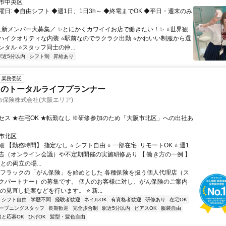
市中央区
日: ◆自由シフト ◆週1日、1日3h～ ◆終電までOK ◆平日・週末のみ
 ＼新メンバー大募集／ ✨とにかくカワイイお店で働きたい！✨ ⭐世界観
ハイクオリティな内装 ⭐駅前なのでラクラク出勤 ⭐かわいい制服から選
タル ⭐スタッフ同士の仲...
駅近5分以内
シフト制
昇給あり
業務委託
クのトータルライフプランナー
保険株式会社(大阪エリア)
セス ★在宅OK ★転勤なし ※研修参加のため「大阪市北区」への出社あ
市北区
 【勤務時間】 指定なし ⭐ シフト自由 ⭐ 一部在宅･リモートOK ⭐ 週1
告（オンライン会議）や不定期開催の実施研修あり 【 働き方の一例 】
護との両立の場...
アフラックの「がん保険」を始めとした 各種保険を扱う個人代理店（ス
クパートナー）の募集です。 個人のお客様に対し、がん保険のご案内
の見直し提案などを行います。 ⭐ 新...
シフト自由
学歴不問
経験者歓迎
ネイルOK
有資格者歓迎
研修あり
在宅OK
ープニングスタッフ
長期歓迎
完全歩合制
駅近5分以内
ピアスOK
服装自由
達と応募OK
ひげOK
髪型・髪色自由