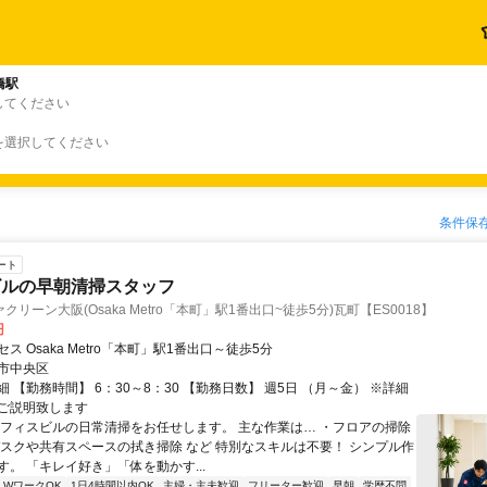
橋駅
してください
を選択してください
条件保
ート
ビルの早朝清掃スタッフ
リーン大阪(Osaka Metro「本町」駅1番出口~徒歩5分)瓦町【ES0018】
円
ス Osaka Metro「本町」駅1番出口～徒歩5分
市中央区
 【勤務時間】 6：30～8：30 【勤務日数】 週5日 （月～金） ※詳細
ご説明致します
オフィスビルの日常清掃をお任せします。 主な作業は… ・フロアの掃除
デスクや共有スペースの拭き掃除 など 特別なスキルは不要！ シンプル作
。 「キレイ好き」「体を動かす...
・WワークOK
1日4時間以内OK
主婦・主夫歓迎
フリーター歓迎
早朝
学歴不問