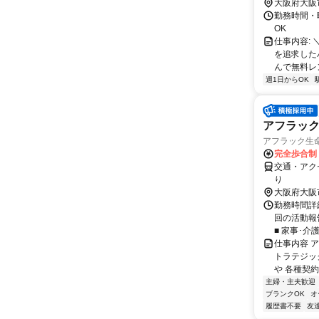
大阪府大阪
勤務時間・曜
OK
仕事内容:
を追求した
んで無料レン
週1日からOK
アフラッ
アフラック生命
完全歩合制
交通・アク
り
大阪府大阪
勤務時間詳細
回の活動報
■ 家事･介
仕事内容 
トラテジッ
や 各種契約
主婦・主夫歓迎
ブランクOK
オ
履歴書不要
友