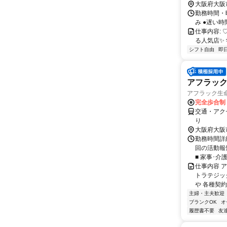
大阪府大阪
勤務時間・曜
み ●遅い
仕事内容: ♡- 
る人気店✨ 学
シフト自由
即
アフラッ
アフラック生命
完全歩合制
交通・アク
り
大阪府大阪
勤務時間詳細
回の活動報
■ 家事･介
仕事内容 
トラテジッ
や 各種契約
主婦・主夫歓迎
ブランクOK
オ
履歴書不要
友