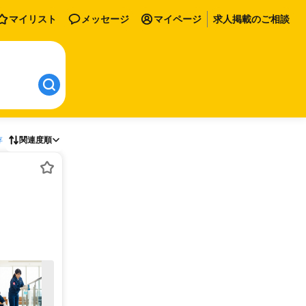
マイリスト
メッセージ
マイページ
求人掲載のご相談
存
関連度順