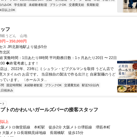
日のみOK
学生歓迎
未経験者歓迎
ブランクOK
交通費支給
長期歓迎
4日以上OK
タッフ
讃岐うどん 山地
00円～350,000円
セス JR北新地駅より徒歩5分
市北区
 実働時間：1日あたり8時間 平均勤務日数：1ヶ月あたり20日 〜 22日
翌1:00 ◆終電考慮します！
当店は、2022年、23年に ミシュラン・ビブグルマンを取得 うどん店で
烹スタイルの お店です。 当店独自の製法で作る出汁と 自家製麺のうど
ています。 〈ホールスタ...
不問
固定時間制
未経験者歓迎
ブランクOK
交通費支給
駅近5分以内
土日祝休み
ート
セプトのかわいいガールズバーの接客スタッフ
0円以上
分 大阪メトロ長堀鶴見緑地線 長堀橋駅 徒歩15分