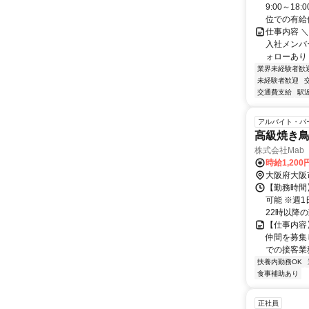
9:00～1
位での有給休
仕事内容 
入社メンバ
ォローあり！
業界未経験者歓
未経験者歓迎
交通費支給
駅
アルバイト・パ
高級焼き
株式会社Mab
時給1,200
大阪府大阪
【勤務時間】
可能 ※週
22時以降の
【仕事内容
仲間を募集
での接客業務
扶養内勤務OK
食事補助あり
正社員