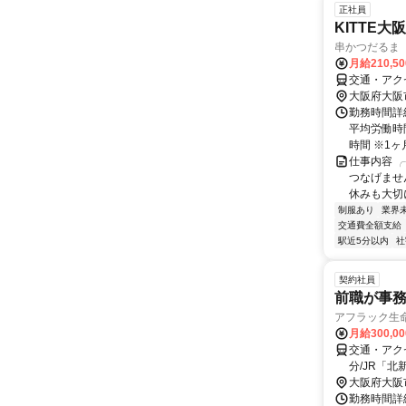
正社員
KITTE
串かつだるま 
月給210,5
交通・アクセ
大阪府大阪
勤務時間詳細
平均労働時
時間 ※1ヶ
仕事内容 
つなげませ
休みも大切に
制服あり
業界
交通費全額支給
駅近5分以内
社
契約社員
前職が事
アフラック生
月給300,0
交通・アク
分/JR「北
大阪府大阪
勤務時間詳細