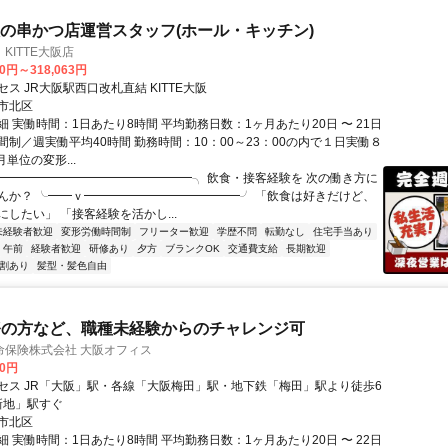
大阪の串かつ店運営スタッフ(ホール・キッチン)
KITTE大阪店
00円～318,063円
ス JR大阪駅西口改札直結 KITTE大阪
市北区
 実働時間：1日あたり8時間 平均勤務日数：1ヶ月あたり20日 〜 21日
間制／週実働平均40時間 勤務時間：10：00～23：00の内で１日実働８
月単位の変形...
╭━━━━━━━━━━━━━━━━╮ 飲食・接客経験を 次の働き方に
んか？ ╰━━ｖ━━━━━━━━━━━━━╯ 「飲食は好きだけど、
したい」 「接客経験を活かし...
未経験者歓迎
変形労働時間制
フリーター歓迎
学歴不問
転勤なし
住宅手当あり
午前
経験者歓迎
研修あり
夕方
ブランクOK
交通費支給
長期歓迎
割あり
髪型・髪色自由
務の方など、職種未経験からのチャレンジ可
命保険株式会社 大阪オフィス
00円
セス JR「大阪」駅・各線「大阪梅田」駅・地下鉄「梅田」駅より徒歩6
新地」駅すぐ
市北区
 実働時間：1日あたり8時間 平均勤務日数：1ヶ月あたり20日 〜 22日