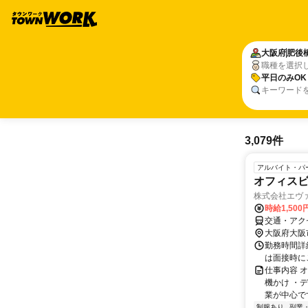
大阪府
肥後
職種を選択
平日のみOK
キーワード
3,079件
アルバイト・パ
オフィス
株式会社エヴァク
時給1,500
交通・アクセ
大阪府大阪
勤務時間詳細
は面接時に
仕事内容 
機かけ ・
業が中心です
制服あり
副業