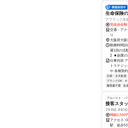
生命保険の
アフラック生命
完全歩合制
交通・アク
り
大阪府大阪
勤務時間詳細
週1回の活
】 ■ 副業の場
仕事内容 
トラテジッ
や 各種契約
主婦・主夫歓迎
ブランクOK
オ
履歴書不要
友
アルバイト・パ
接客スタ
3年B組 本町校
時給2,50
アクセス: OsakaMetro御堂筋線 本町駅 徒歩2分 OsakaMetro堺筋線 堺筋本町
駅 徒歩5分