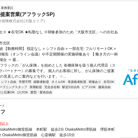
業務委託
提案営業(アフラックSP)
保険株式会社(大阪エリア)
セス ★在宅OK ★転勤なし ※研修参加のため「大阪市北区」への出社あ
市北区
 【勤務時間】 指定なし ⭐ シフト自由 ⭐ 一部在宅･フルリモートOK ⭐
動報告（オンライン会議）や不定期開催の実施研修あり 【 働き方の一例
合 ⇒ 週...
アフラックの「がん保険」を始めとした 各種保険を扱う個人代理店（ス
クパートナー）の募集です。 個人のお客様に対し、がん保険のご提案
の見直しのご案内などを行います。 ✨...
シフト自由
学歴不問
経験者歓迎
ネイルOK
有資格者歓迎
研修あり
在宅OK
ープニングスタッフ
長期歓迎
完全歩合制
駅近5分以内
ピアスOK
服装自由
達と応募OK
ひげOK
髪型・髪色自由
ート
ッフ
0円以上
 OsakaMetro御堂筋線 心斎橋駅 徒歩10分