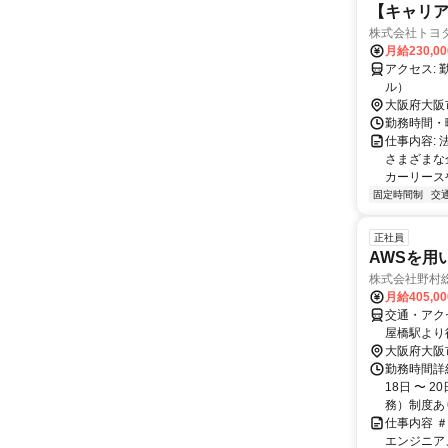
【キャリ
株式会社トヨ
月給230,0
アクセス: 勤務地：リース西本町オフィス （大阪市西区立売堀1-7-15 OTG西本町ビ
ル）
大阪府大阪
勤務時間・曜日
仕事内容:
さまざまな
カーリース
固定時間制
交
正社員
AWSを用
株式会社野村
月給405,0
交通・アク
屋橋駅より
大阪府大阪
勤務時間詳
18日 〜 
務）制度あ
仕事内容 
エンジニア