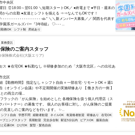
市中央区
日: ⏰18:00～翌01:00 ＼短期スタートOK／ ●終電まで ●平日・週末の
時間からの出勤 ●友達とシフトを揃える ⇒⇒なんでもOKです！
- - - - - - - - - - - - - - - - - - -ഒ˖° ＼＼新メンバー大募集／／ 関西を代表す
園系ガールズバー『3年B組』 ♡- - - ...
日勤務OK
シフト制
昇給あり
業務委託
ク保険のご案内スタッフ
保険株式会社(大阪エリア)
セス ★在宅OK ★転勤なし ※研修参加のため「大阪市北区」への出社あ
市北区
 【勤務時間】 指定なし ⭐ シフト自由 ⭐ 一部在宅･リモートOK ⭐ 週1
告（オンライン会議）や不定期開催の実施研修あり 【 働き方の一例 】
護との両立の場...
アフラックの「がん保険」を始めとした 各種保険を扱う個人代理店（ス
クパートナー）の募集です。 個人のお客様に対し、がん保険のご提案
の見直しのご案内などを行います。 ✨...
シフト自由
学歴不問
経験者歓迎
ネイルOK
有資格者歓迎
研修あり
在宅OK
ープニングスタッフ
長期歓迎
完全歩合制
駅近5分以内
ピアスOK
服装自由
達と応募OK
ひげOK
髪型・髪色自由