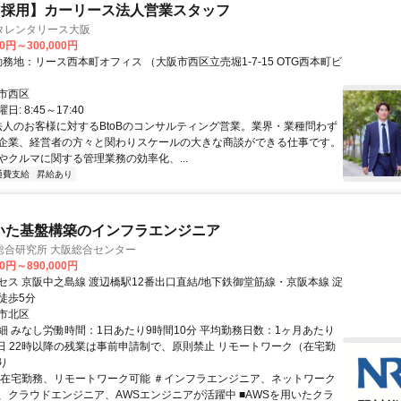
ア採用】カーリース法人営業スタッフ
タレンタリース大阪
00円～300,000円
市西区
: 8:45～17:40
 法人のお客様に対するBtoBのコンサルティング営業。業界・業種問わず
企業、経営者の方々と関わりスケールの大きな商談ができる仕事です。
やクルマに関する管理業務の効率化、...
通費支給
昇給あり
いた基盤構築のインフラエンジニア
総合研究所 大阪総合センター
00円～890,000円
セス 京阪中之島線 渡辺橋駅12番出口直結/地下鉄御堂筋線・京阪本線 淀
徒歩5分
市北区
細 みなし労働時間：1日あたり9時間10分 平均勤務日数：1ヶ月あたり
20日 22時以降の残業は事前申請制で、原則禁止 リモートワーク（在宅勤
り
＃在宅勤務、リモートワーク可能 ＃インフラエンジニア、ネットワーク
、クラウドエンジニア、AWSエンジニアが活躍中 ■AWSを用いたクラ